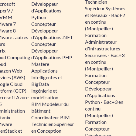
Technicien
crosoft
Développeur
Supérieur Systèmes
perV /
d'Applications
et Réseaux - Bac+2
CVMM
Python
en continu
ware 7
Concepteur
(Montpellier)
ware 8
Développeur
Formation
ware : autres
d'Applications .NET
Administrateur
urs
Concepteur
d'Infrastructures
rix
Développeur
Sécurisées - Bac+3
oud Computing
d'Applications PHP
en continu
oud
Mastere
(Montpellier)
azon Web
Applications
Formation
rvices (AWS)
Intelligentes et
Concepteur
ogle Cloud
BigData
Développeur
atform (GCP)
Ingénierie et
d'Applications
crosoft Azure
modélisation
Python - Bac+3 en
5
BIM Modeleur du
continu
ministration
bâtiment
(Montpellier)
tanix
Coordinateur BIM
Formation
ware
Technicien Supérieur
Concepteur
enStack et
en Conception
Développeur