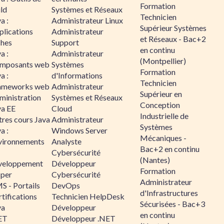
Formation
ld
Systèmes et Réseaux
Technicien
a :
Administrateur Linux
Supérieur Systèmes
plications
Administrateur
et Réseaux - Bac+2
ches
Support
en continu
a :
Administrateur
(Montpellier)
mposants web
Systèmes
Formation
a :
d'Informations
Technicien
ameworks web
Administrateur
Supérieur en
ministration
Systèmes et Réseaux
Conception
va EE
Cloud
Industrielle de
tres cours Java
Administrateur
Systèmes
a :
Windows Server
Mécaniques -
vironnements
Analyste
Bac+2 en continu
Cybersécurité
(Nantes)
veloppement
Développeur
Formation
sper
Cybersécurité
Administrateur
S - Portails
DevOps
d'Infrastructures
tifications
Technicien HelpDesk
Sécurisées - Bac+3
va
Développeur
en continu
ET
Développeur .NET