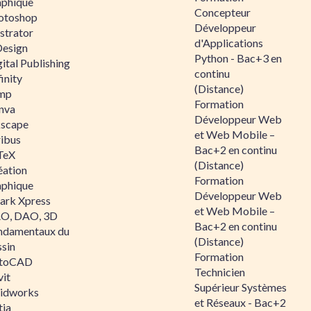
aphique
Concepteur
otoshop
Développeur
ustrator
d'Applications
Design
Python - Bac+3 en
ital Publishing
continu
inity
(Distance)
mp
Formation
nva
Développeur Web
kscape
et Web Mobile –
ribus
Bac+2 en continu
TeX
(Distance)
éation
Formation
aphique
Développeur Web
ark Xpress
et Web Mobile –
O, DAO, 3D
Bac+2 en continu
ndamentaux du
(Distance)
ssin
Formation
toCAD
Technicien
vit
Supérieur Systèmes
lidworks
et Réseaux - Bac+2
tia