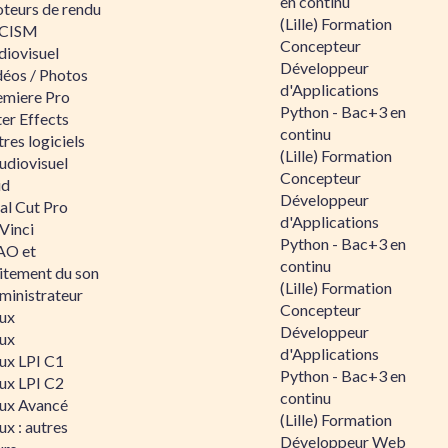
en continu
teurs de rendu
(Lille) Formation
CISM
Concepteur
diovisuel
Développeur
déos / Photos
d'Applications
emiere Pro
Python - Bac+3 en
er Effects
continu
res logiciels
(Lille) Formation
udiovisuel
Concepteur
id
Développeur
al Cut Pro
d'Applications
Vinci
Python - Bac+3 en
O et
continu
aitement du son
(Lille) Formation
ministrateur
Concepteur
nux
Développeur
nux
d'Applications
nux LPI C1
Python - Bac+3 en
nux LPI C2
continu
nux Avancé
(Lille) Formation
ux : autres
Développeur Web