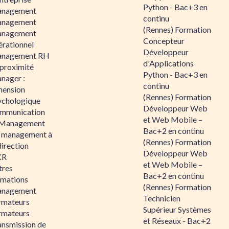
Python - Bac+3 en
nagement
continu
nagement
(Rennes) Formation
nagement
Concepteur
érationnel
Développeur
nagement RH
d'Applications
 proximité
Python - Bac+3 en
nager :
continu
mension
(Rennes) Formation
ychologique
Développeur Web
mmunication
et Web Mobile –
 Management
Bac+2 en continu
 management à
(Rennes) Formation
direction
Développeur Web
KR
et Web Mobile –
tres
Bac+2 en continu
rmations
(Rennes) Formation
nagement
Technicien
rmateurs
Supérieur Systèmes
rmateurs
et Réseaux - Bac+2
ansmission de