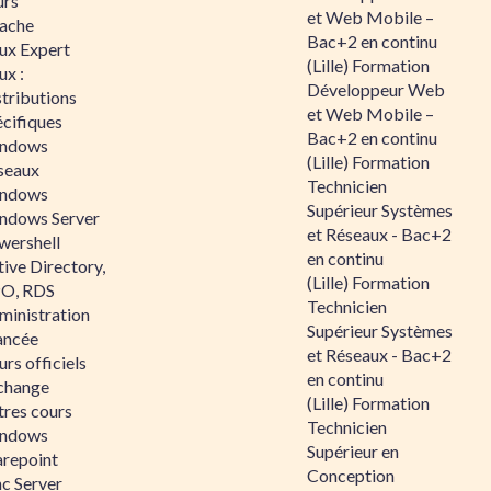
urs
et Web Mobile –
ache
Bac+2 en continu
nux Expert
(Lille) Formation
ux :
Développeur Web
tributions
et Web Mobile –
écifiques
Bac+2 en continu
ndows
(Lille) Formation
seaux
Technicien
ndows
Supérieur Systèmes
ndows Server
et Réseaux - Bac+2
wershell
en continu
ive Directory,
(Lille) Formation
O, RDS
Technicien
ministration
Supérieur Systèmes
ancée
et Réseaux - Bac+2
rs officiels
en continu
change
(Lille) Formation
tres cours
Technicien
ndows
Supérieur en
arepoint
Conception
nc Server