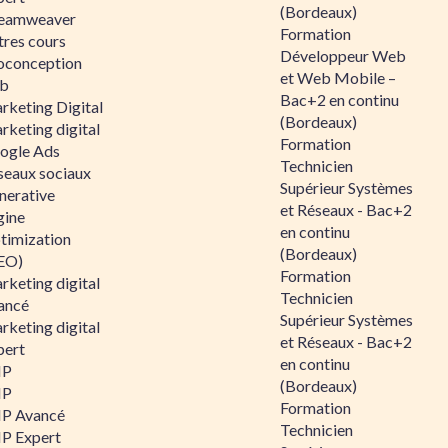
(Bordeaux)
eamweaver
Formation
tres cours
Développeur Web
oconception
et Web Mobile –
b
Bac+2 en continu
rketing Digital
(Bordeaux)
rketing digital
Formation
ogle Ads
Technicien
seaux sociaux
Supérieur Systèmes
nerative
et Réseaux - Bac+2
gine
en continu
timization
(Bordeaux)
EO)
Formation
rketing digital
Technicien
ancé
Supérieur Systèmes
rketing digital
et Réseaux - Bac+2
pert
en continu
HP
(Bordeaux)
HP
Formation
P Avancé
Technicien
P Expert