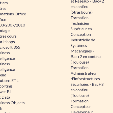
et Réseaux - Bac+2
tiers
en continu
tres
(Strasbourg)
rmations Office
Formation
fice
Technicien
03/2007/2010
Supérieur en
ndage
Conception
tres cours
Industrielle de
rkshops
Systèmes
crosoft 365
Mécaniques -
siness
Bac+2 en continu
elligence
(Toulouse)
siness
Formation
elligence
Administrateur
lend
d'Infrastructures
lutions ETL
Sécurisées - Bac+3
porting
en continu
wer BI
(Toulouse)
g Data
Formation
siness Objects
Concepteur
ik
Développeur