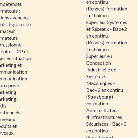
en continu
mpétences
(Rennes) Formation
rmateurs :
Technicien
tions avancées
Supérieur Systèmes
ils digitaux du
et Réseaux - Bac+2
rmateur
en continu
rmateurs
(Rennes) Formation
ofessionnel
Technicien
dultes : CP et
Supérieur en
es en situation
Conception
rketing et
Industrielle de
mmunication
Systèmes
mmunication
Mécaniques -
ntreprise
Bac+2 en continu
rketing
(Strasbourg)
rketing :
Formation
ils
Administrateur
ditionnels
d'Infrastructures
uveaux
Sécurisées - Bac+3
duits et
en continu
uveaux
(Strasbourg)