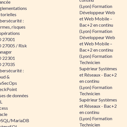
ancée
(Lyon) Formation
glementations
Développeur Web
torielles
et Web Mobile –
ersécurité :
Bac+2 en continu
rmes, risques
(Lyon) Formation
opérations
Développeur Web
O 27001
et Web Mobile –
O 27005 / Risk
Bac+2 en continu
nager
(Lyon) Formation
O 22301
Technicien
O 27035
Supérieur Systèmes
ersécurité :
et Réseaux - Bac+2
oud &
en continu
vSecOps
(Lyon) Formation
eckPoint
Technicien
ses de données
Supérieur Systèmes
L
et Réseaux - Bac+2
cess
en continu
acle
(Lyon) Formation
SQL/MariaDB
Technicien
stgreSQL