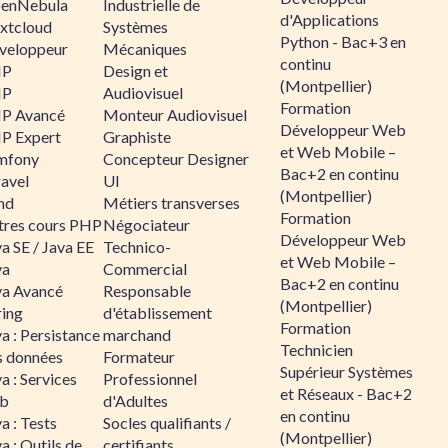
enNebula
Industrielle de
d'Applications
xtcloud
Systèmes
Python - Bac+3 en
veloppeur
Mécaniques
continu
HP
Design et
(Montpellier)
HP
Audiovisuel
Formation
P Avancé
Monteur Audiovisuel
Développeur Web
P Expert
Graphiste
et Web Mobile –
mfony
Concepteur Designer
Bac+2 en continu
ravel
UI
(Montpellier)
nd
Métiers transverses
Formation
tres cours PHP
Négociateur
Développeur Web
a SE / Java EE
Technico-
et Web Mobile –
va
Commercial
Bac+2 en continu
va Avancé
Responsable
(Montpellier)
ring
d'établissement
Formation
a : Persistance
marchand
Technicien
s données
Formateur
Supérieur Systèmes
a : Services
Professionnel
et Réseaux - Bac+2
b
d'Adultes
en continu
a : Tests
Socles qualifiants /
(Montpellier)
a : Outils de
certifiants