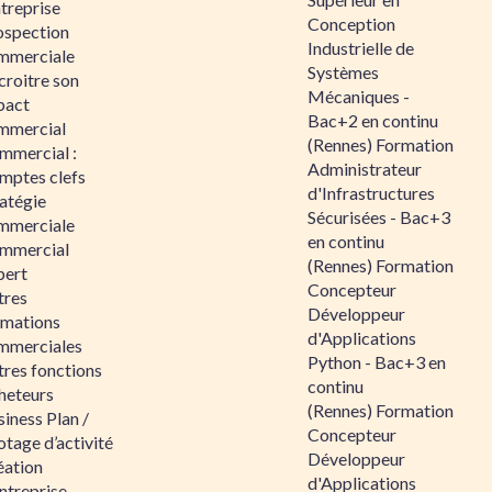
ntreprise
Conception
ospection
Industrielle de
mmerciale
Systèmes
croitre son
Mécaniques -
pact
Bac+2 en continu
mmercial
(Rennes) Formation
mmercial :
Administrateur
mptes clefs
d'Infrastructures
atégie
Sécurisées - Bac+3
mmerciale
en continu
mmercial
(Rennes) Formation
pert
Concepteur
tres
Développeur
rmations
d'Applications
mmerciales
Python - Bac+3 en
tres fonctions
continu
heteurs
(Rennes) Formation
iness Plan /
Concepteur
otage d’activité
Développeur
éation
d'Applications
ntreprise