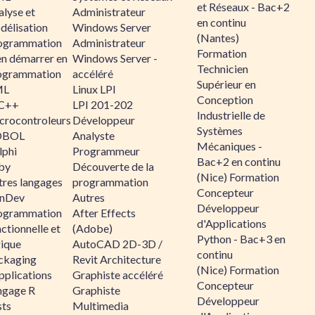
et Réseaux - Bac+2
alyse et
Administrateur
en continu
délisation
Windows Server
(Nantes)
ogrammation
Administrateur
Formation
en démarrer en
Windows Server -
Technicien
ogrammation
accéléré
Supérieur en
ML
Linux LPI
Conception
C++
LPI 201-202
Industrielle de
crocontroleurs
Développeur
Systèmes
OBOL
Analyste
Mécaniques -
lphi
Programmeur
Bac+2 en continu
by
Découverte de la
(Nice) Formation
tres langages
programmation
Concepteur
nDev
Autres
Développeur
ogrammation
After Effects
d'Applications
ctionnelle et
(Adobe)
Python - Bac+3 en
gique
AutoCAD 2D-3D /
continu
ckaging
Revit Architecture
(Nice) Formation
pplications
Graphiste accéléré
Concepteur
ngage R
Graphiste
Développeur
sts
Multimedia