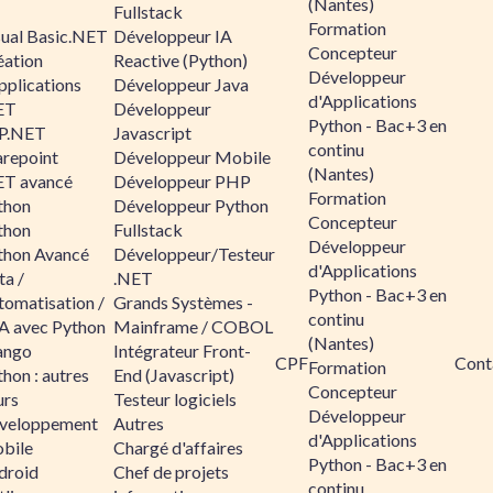
(Nantes)
Fullstack
Formation
sual Basic.NET
Développeur IA
Concepteur
éation
Reactive (Python)
Développeur
pplications
Développeur Java
d'Applications
ET
Développeur
Python - Bac+3 en
P.NET
Javascript
continu
arepoint
Développeur Mobile
(Nantes)
ET avancé
Développeur PHP
Formation
thon
Développeur Python
Concepteur
thon
Fullstack
Développeur
thon Avancé
Développeur/Testeur
d'Applications
ta /
.NET
Python - Bac+3 en
tomatisation /
Grands Systèmes -
continu
A avec Python
Mainframe / COBOL
(Nantes)
ango
Intégrateur Front-
CPF
Cont
Formation
hon : autres
End (Javascript)
Concepteur
urs
Testeur logiciels
Développeur
veloppement
Autres
d'Applications
bile
Chargé d'affaires
Python - Bac+3 en
droid
Chef de projets
continu