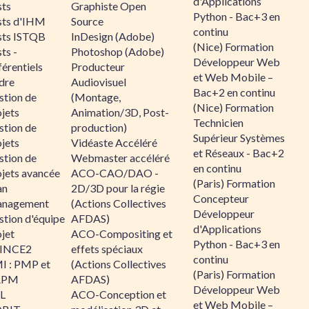
d'Applications
sts
Graphiste Open
Python - Bac+3 en
sts d'IHM
Source
continu
sts ISTQB
InDesign (Adobe)
(Nice) Formation
ts -
Photoshop (Adobe)
Développeur Web
érentiels
Producteur
et Web Mobile –
dre
Audiovisuel
Bac+2 en continu
stion de
(Montage,
(Nice) Formation
jets
Animation/3D, Post-
Technicien
stion de
production)
Supérieur Systèmes
jets
Vidéaste Accéléré
et Réseaux - Bac+2
stion de
Webmaster accéléré
en continu
ojets avancée
ACO-CAO/DAO -
(Paris) Formation
an
2D/3D pour la régie
Concepteur
nagement
(Actions Collectives
Développeur
stion d'équipe
AFDAS)
d'Applications
jet
ACO-Compositing et
Python - Bac+3 en
INCE2
effets spéciaux
continu
I : PMP et
(Actions Collectives
(Paris) Formation
APM
AFDAS)
Développeur Web
IL
ACO-Conception et
et Web Mobile –