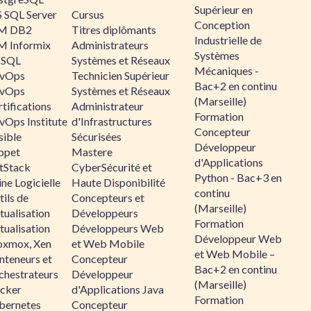
Supérieur en
 SQL Server
Cursus
Conception
M DB2
Titres diplômants
Industrielle de
M Informix
Administrateurs
Systèmes
SQL
Systèmes et Réseaux
Mécaniques -
vOps
Technicien Supérieur
Bac+2 en continu
vOps
Systèmes et Réseaux
(Marseille)
tifications
Administrateur
Formation
vOps Institute
d'Infrastructures
Concepteur
sible
Sécurisées
Développeur
ppet
Mastere
d'Applications
ltStack
CyberSécurité et
Python - Bac+3 en
ne Logicielle
Haute Disponibilité
continu
ils de
Concepteurs et
(Marseille)
tualisation
Développeurs
Formation
tualisation
Développeurs Web
Développeur Web
oxmox, Xen
et Web Mobile
et Web Mobile –
nteneurs et
Concepteur
Bac+2 en continu
chestrateurs
Développeur
(Marseille)
cker
d'Applications Java
Formation
bernetes
Concepteur