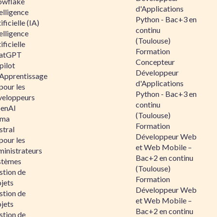
owflake
d'Applications
elligence
Python - Bac+3 en
ificielle (IA)
continu
elligence
(Toulouse)
ificielle
Formation
atGPT
Concepteur
pilot
Développeur
 Apprentissage
d'Applications
pour les
Python - Bac+3 en
veloppeurs
continu
enAI
(Toulouse)
ama
Formation
stral
Développeur Web
pour les
et Web Mobile –
ministrateurs
Bac+2 en continu
stèmes
(Toulouse)
stion de
Formation
jets
Développeur Web
stion de
et Web Mobile –
jets
Bac+2 en continu
stion de