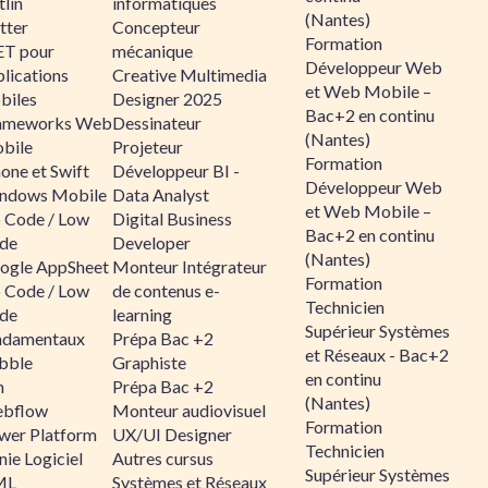
lin
informatiques
(Nantes)
tter
Concepteur
Formation
ET pour
mécanique
Développeur Web
lications
Creative Multimedia
et Web Mobile –
biles
Designer 2025
Bac+2 en continu
ameworks Web
Dessinateur
(Nantes)
bile
Projeteur
Formation
one et Swift
Développeur BI -
Développeur Web
ndows Mobile
Data Analyst
et Web Mobile –
 Code / Low
Digital Business
Bac+2 en continu
de
Developer
(Nantes)
ogle AppSheet
Monteur Intégrateur
Formation
 Code / Low
de contenus e-
Technicien
de
learning
Supérieur Systèmes
ndamentaux
Prépa Bac +2
et Réseaux - Bac+2
bble
Graphiste
en continu
n
Prépa Bac +2
(Nantes)
bflow
Monteur audiovisuel
Formation
wer Platform
UX/UI Designer
Technicien
ie Logiciel
Autres cursus
Supérieur Systèmes
ML
Systèmes et Réseaux