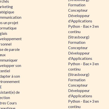
rchés
Formation
rketing
Concepteur
ratégique
Développeur
mmunication
d'Applications
s un projet
Python - Bac+3 en
formatique
continu
glais
(Strasbourg)
veloppement
Formation
rsonnel
Concepteur
se de parole
Développeur
eux
d'Applications
mmuniquer
Python - Bac+3 en
velopper son
continu
entiel
(Strasbourg)
dapter à son
Formation
vironnement
Concepteur
E
Développeur
istant(e) de
d'Applications
ection
Python - Bac+3 en
tres Cours
continu
reautique