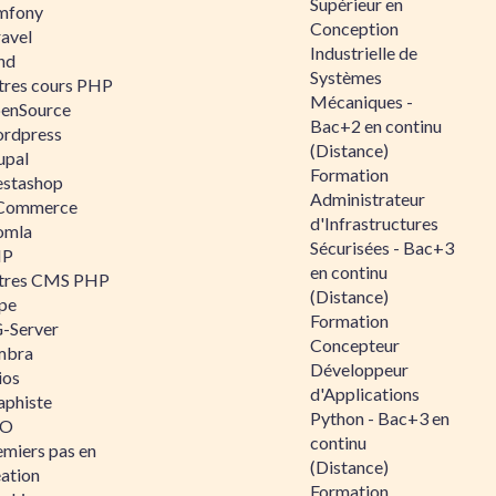
Supérieur en
mfony
Conception
ravel
Industrielle de
nd
Systèmes
tres cours PHP
Mécaniques -
enSource
Bac+2 en continu
rdpress
(Distance)
upal
Formation
estashop
Administrateur
Commerce
d'Infrastructures
omla
Sécurisées - Bac+3
IP
en continu
tres CMS PHP
(Distance)
pe
Formation
-Server
Concepteur
mbra
Développeur
ios
d'Applications
aphiste
Python - Bac+3 en
AO
continu
emiers pas en
(Distance)
éation
Formation