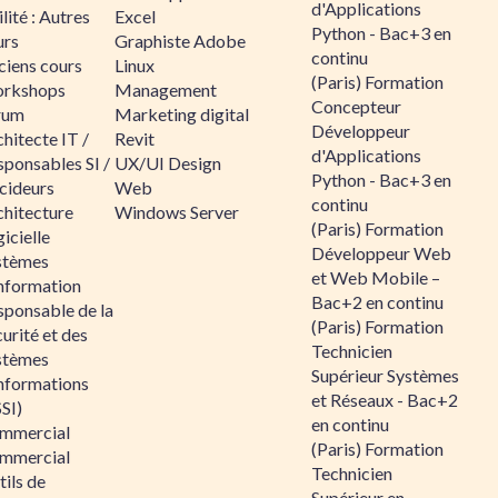
d'Applications
lité : Autres
Excel
Python - Bac+3 en
urs
Graphiste Adobe
continu
ciens cours
Linux
(Paris) Formation
rkshops
Management
Concepteur
rum
Marketing digital
Développeur
hitecte IT /
Revit
d'Applications
sponsables SI /
UX/UI Design
Python - Bac+3 en
cideurs
Web
continu
chitecture
Windows Server
(Paris) Formation
icielle
Développeur Web
stèmes
et Web Mobile –
information
Bac+2 en continu
sponsable de la
(Paris) Formation
urité et des
Technicien
stèmes
Supérieur Systèmes
informations
et Réseaux - Bac+2
SI)
en continu
mmercial
(Paris) Formation
mmercial
Technicien
ils de
Supérieur en