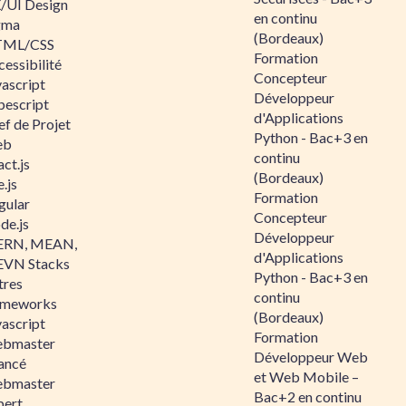
/UI Design
en continu
gma
(Bordeaux)
ML/CSS
Formation
essibilité
Concepteur
vascript
Développeur
pescript
d'Applications
ef de Projet
Python - Bac+3 en
eb
continu
ct.js
(Bordeaux)
.js
Formation
gular
Concepteur
de.js
Développeur
RN, MEAN,
d'Applications
VN Stacks
Python - Bac+3 en
tres
continu
ameworks
(Bordeaux)
vascript
Formation
bmaster
Développeur Web
ancé
et Web Mobile –
bmaster
Bac+2 en continu
pert