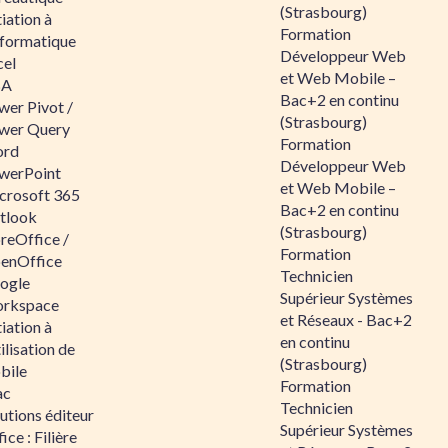
(Strasbourg)
tiation à
Formation
nformatique
Développeur Web
cel
et Web Mobile –
BA
Bac+2 en continu
wer Pivot /
(Strasbourg)
wer Query
Formation
rd
Développeur Web
werPoint
et Web Mobile –
crosoft 365
Bac+2 en continu
tlook
(Strasbourg)
reOffice /
Formation
enOffice
Technicien
ogle
Supérieur Systèmes
rkspace
et Réseaux - Bac+2
tiation à
en continu
tilisation de
(Strasbourg)
bile
Formation
ac
Technicien
utions éditeur
Supérieur Systèmes
ice : Filière