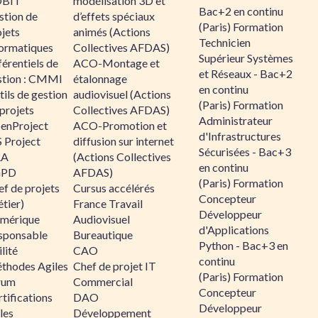
BIT
modélisation 3D et
Bac+2 en continu
stion de
d’effets spéciaux
(Paris) Formation
jets
animés (Actions
Technicien
formatiques
Collectives AFDAS)
Supérieur Systèmes
érentiels de
ACO-Montage et
et Réseaux - Bac+2
stion : CMMI
étalonnage
en continu
ils de gestion
audiovisuel (Actions
(Paris) Formation
projets
Collectives AFDAS)
Administrateur
enProject
ACO-Promotion et
d'Infrastructures
 Project
diffusion sur internet
Sécurisées - Bac+3
RA
(Actions Collectives
en continu
GPD
AFDAS)
(Paris) Formation
f de projets
Cursus accélérés
Concepteur
tier)
France Travail
Développeur
mérique
Audiovisuel
d'Applications
sponsable
Bureautique
Python - Bac+3 en
lité
CAO
continu
thodes Agiles
Chef de projet IT
(Paris) Formation
rum
Commercial
Concepteur
tifications
DAO
Développeur
les
Développement