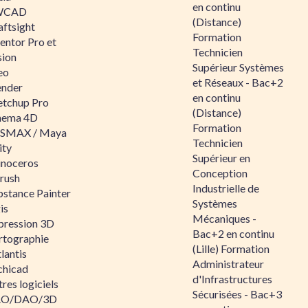
en continu
WCAD
(Distance)
aftsight
Formation
entor Pro et
Technicien
sion
Supérieur Systèmes
eo
et Réseaux - Bac+2
ender
en continu
etchup Pro
(Distance)
nema 4D
Formation
SMAX / Maya
Technicien
ity
Supérieur en
inoceros
Conception
rush
Industrielle de
bstance Painter
Systèmes
is
Mécaniques -
pression 3D
Bac+2 en continu
rtographie
(Lille) Formation
lantis
Administrateur
chicad
d'Infrastructures
res logiciels
Sécurisées - Bac+3
O/DAO/3D