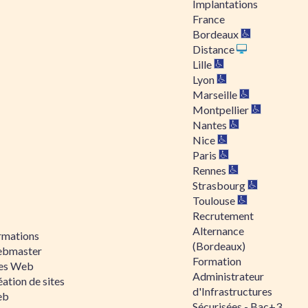
Implantations
France
Bordeaux
Distance
Lille
Lyon
Marseille
Montpellier
Nantes
Nice
Paris
Rennes
Strasbourg
Toulouse
Recrutement
Alternance
rmations
(Bordeaux)
bmaster
Formation
tes Web
Administrateur
ation de sites
d'Infrastructures
eb
Sécurisées - Bac+3