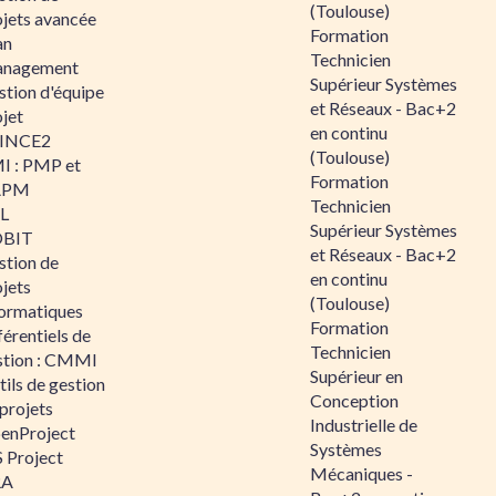
(Toulouse)
ojets avancée
Formation
an
Technicien
nagement
Supérieur Systèmes
stion d'équipe
et Réseaux - Bac+2
jet
en continu
INCE2
(Toulouse)
I : PMP et
Formation
APM
Technicien
IL
Supérieur Systèmes
BIT
et Réseaux - Bac+2
stion de
en continu
jets
(Toulouse)
formatiques
Formation
érentiels de
Technicien
stion : CMMI
Supérieur en
ils de gestion
Conception
projets
Industrielle de
enProject
Systèmes
 Project
Mécaniques -
RA