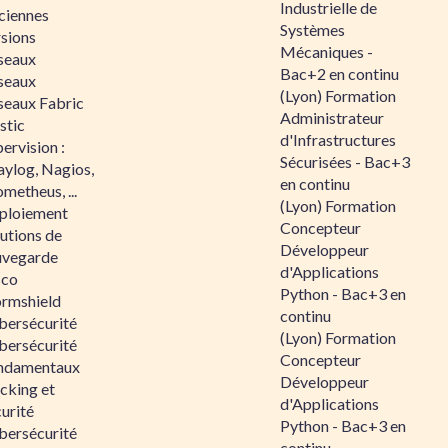
Industrielle de
ciennes
Systèmes
rsions
Mécaniques -
seaux
Bac+2 en continu
seaux
(Lyon) Formation
seaux Fabric
Administrateur
stic
d'Infrastructures
ervision :
Sécurisées - Bac+3
aylog, Nagios,
en continu
metheus, ...
(Lyon) Formation
ploiement
Concepteur
utions de
Développeur
uvegarde
d'Applications
sco
Python - Bac+3 en
ormshield
continu
bersécurité
(Lyon) Formation
bersécurité
Concepteur
ndamentaux
Développeur
cking et
d'Applications
urité
Python - Bac+3 en
bersécurité
continu