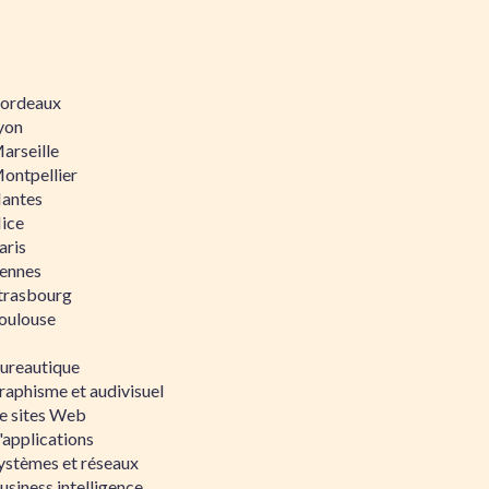
 Bordeaux
Lyon
Marseille
Montpellier
Nantes
Nice
aris
Rennes
Strasbourg
Toulouse
bureautique
raphisme et audivisuel
e sites Web
'applications
ystèmes et réseaux
siness intelligence