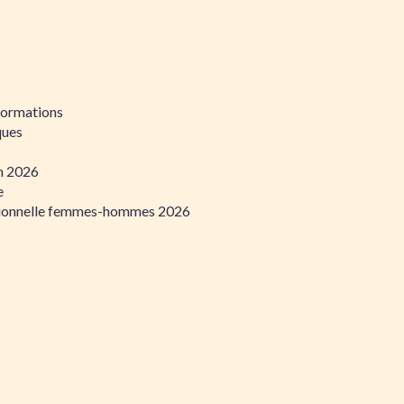
formations
ques
on 2026
e
ssionnelle femmes-hommes 2026