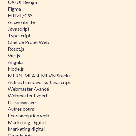
UX/UI Design
Figma
HTML/CSS
Accessibilité
Javascript
Typescript
Chef de Projet Web
React.js
Vue.js
Angular
Node.js
MERN, MEAN, MEVN Stacks
Autres frameworks Javascript
Webmaster Avancé
Webmaster Expert
Dreamweaver
Autres cours
Ecoconception web
Marketing Digital
Marketing digital
Google Ads