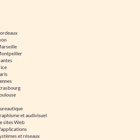
 Bordeaux
Lyon
Marseille
Montpellier
Nantes
Nice
aris
Rennes
Strasbourg
Toulouse
bureautique
raphisme et audivisuel
e sites Web
'applications
ystèmes et réseaux