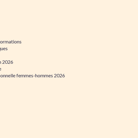
formations
ques
on 2026
e
ssionnelle femmes-hommes 2026