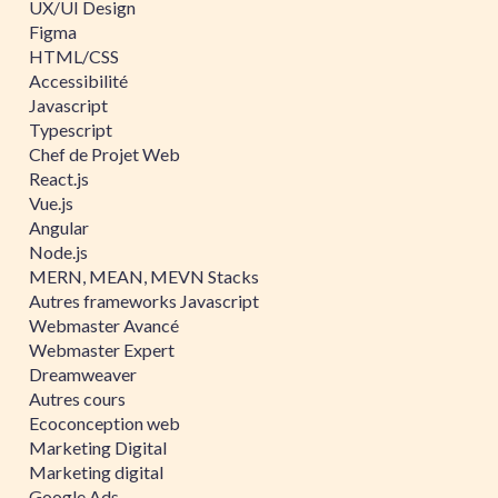
UX/UI Design
Figma
HTML/CSS
Accessibilité
Javascript
Typescript
Chef de Projet Web
React.js
Vue.js
Angular
Node.js
MERN, MEAN, MEVN Stacks
Autres frameworks Javascript
Webmaster Avancé
Webmaster Expert
Dreamweaver
Autres cours
Ecoconception web
Marketing Digital
Marketing digital
Google Ads