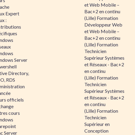
urs
et Web Mobile –
ache
Bac+2 en continu
nux Expert
(Lille) Formation
ux :
Développeur Web
tributions
et Web Mobile –
écifiques
Bac+2 en continu
ndows
(Lille) Formation
seaux
Technicien
ndows
Supérieur Systèmes
ndows Server
et Réseaux - Bac+2
wershell
en continu
ive Directory,
(Lille) Formation
O, RDS
Technicien
ministration
Supérieur Systèmes
ancée
et Réseaux - Bac+2
rs officiels
en continu
change
(Lille) Formation
tres cours
Technicien
ndows
Supérieur en
arepoint
Conception
nc Server