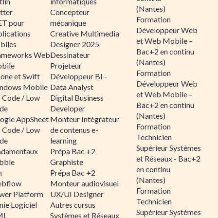
lin
informatiques
(Nantes)
tter
Concepteur
Formation
ET pour
mécanique
Développeur Web
lications
Creative Multimedia
et Web Mobile –
biles
Designer 2025
Bac+2 en continu
ameworks Web
Dessinateur
(Nantes)
bile
Projeteur
Formation
one et Swift
Développeur BI -
Développeur Web
ndows Mobile
Data Analyst
et Web Mobile –
 Code / Low
Digital Business
Bac+2 en continu
de
Developer
(Nantes)
ogle AppSheet
Monteur Intégrateur
Formation
 Code / Low
de contenus e-
Technicien
de
learning
Supérieur Systèmes
ndamentaux
Prépa Bac +2
et Réseaux - Bac+2
bble
Graphiste
en continu
n
Prépa Bac +2
(Nantes)
bflow
Monteur audiovisuel
Formation
wer Platform
UX/UI Designer
Technicien
ie Logiciel
Autres cursus
Supérieur Systèmes
ML
Systèmes et Réseaux