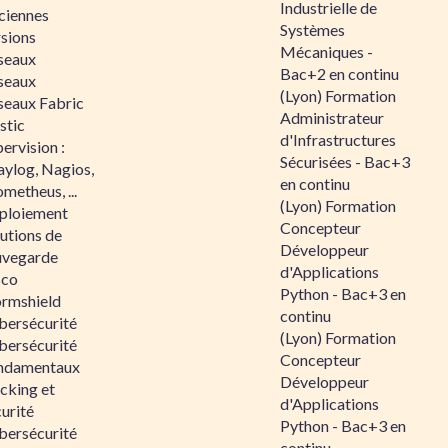
Industrielle de
ciennes
Systèmes
rsions
Mécaniques -
seaux
Bac+2 en continu
seaux
(Lyon) Formation
seaux Fabric
Administrateur
stic
d'Infrastructures
ervision :
Sécurisées - Bac+3
aylog, Nagios,
en continu
metheus, ...
(Lyon) Formation
ploiement
Concepteur
utions de
Développeur
uvegarde
d'Applications
sco
Python - Bac+3 en
ormshield
continu
bersécurité
(Lyon) Formation
bersécurité
Concepteur
ndamentaux
Développeur
cking et
d'Applications
urité
Python - Bac+3 en
bersécurité
continu