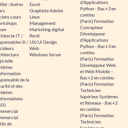
d'Applications
lité : Autres
Excel
Python - Bac+3 en
urs
Graphiste Adobe
continu
ciens cours
Linux
(Paris) Formation
rkshops
Management
Concepteur
rum
Marketing digital
Développeur
hitecte IT /
Revit
d'Applications
sponsables SI /
UX/UI Design
Python - Bac+3 en
cideurs
Web
continu
chitecture
Windows Server
(Paris) Formation
icielle
Développeur Web
stèmes
et Web Mobile –
information
Bac+2 en continu
sponsable de la
(Paris) Formation
urité et des
Technicien
stèmes
Supérieur Systèmes
informations
et Réseaux - Bac+2
SI)
en continu
mmercial
(Paris) Formation
mmercial
Technicien
ils de
Supérieur en