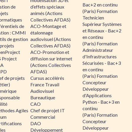
BIT
modélisation 3D et
Bac+2 en continu
stion de
d’effets spéciaux
(Paris) Formation
jets
animés (Actions
Technicien
formatiques
Collectives AFDAS)
Supérieur Systèmes
érentiels de
ACO-Montage et
et Réseaux - Bac+2
stion : CMMI
étalonnage
en continu
ils de gestion
audiovisuel (Actions
(Paris) Formation
projets
Collectives AFDAS)
Administrateur
enProject
ACO-Promotion et
d'Infrastructures
 Project
diffusion sur internet
Sécurisées - Bac+3
RA
(Actions Collectives
en continu
GPD
AFDAS)
(Paris) Formation
f de projets
Cursus accélérés
Concepteur
tier)
France Travail
Développeur
mérique
Audiovisuel
d'Applications
sponsable
Bureautique
Python - Bac+3 en
lité
CAO
continu
thodes Agiles
Chef de projet IT
(Paris) Formation
rum
Commercial
Concepteur
tifications
DAO
Développeur
les
Développement