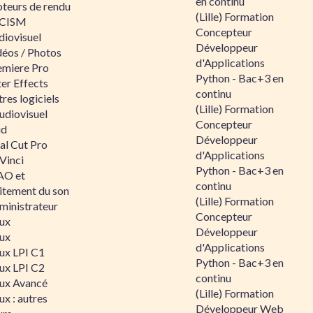
en continu
teurs de rendu
(Lille) Formation
CISM
Concepteur
diovisuel
Développeur
déos / Photos
d'Applications
emiere Pro
Python - Bac+3 en
er Effects
continu
res logiciels
(Lille) Formation
udiovisuel
Concepteur
id
Développeur
al Cut Pro
d'Applications
Vinci
Python - Bac+3 en
O et
continu
aitement du son
(Lille) Formation
ministrateur
Concepteur
nux
Développeur
nux
d'Applications
nux LPI C1
Python - Bac+3 en
nux LPI C2
continu
nux Avancé
(Lille) Formation
ux : autres
Développeur Web