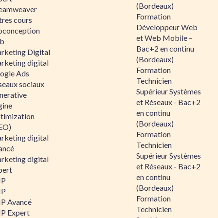
(Bordeaux)
eamweaver
Formation
tres cours
Développeur Web
oconception
et Web Mobile –
b
Bac+2 en continu
rketing Digital
(Bordeaux)
rketing digital
Formation
ogle Ads
Technicien
seaux sociaux
Supérieur Systèmes
nerative
et Réseaux - Bac+2
gine
en continu
timization
(Bordeaux)
EO)
Formation
rketing digital
Technicien
ancé
Supérieur Systèmes
rketing digital
et Réseaux - Bac+2
pert
en continu
HP
(Bordeaux)
HP
Formation
P Avancé
Technicien
P Expert