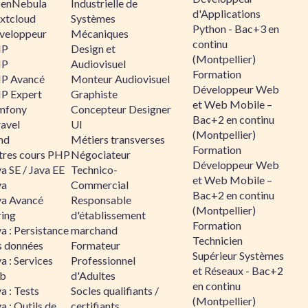
enNebula
Industrielle de
d'Applications
xtcloud
Systèmes
Python - Bac+3 en
veloppeur
Mécaniques
continu
HP
Design et
(Montpellier)
HP
Audiovisuel
Formation
P Avancé
Monteur Audiovisuel
Développeur Web
P Expert
Graphiste
et Web Mobile –
mfony
Concepteur Designer
Bac+2 en continu
ravel
UI
(Montpellier)
nd
Métiers transverses
Formation
tres cours PHP
Négociateur
Développeur Web
a SE / Java EE
Technico-
et Web Mobile –
va
Commercial
Bac+2 en continu
va Avancé
Responsable
(Montpellier)
ring
d'établissement
Formation
a : Persistance
marchand
Technicien
s données
Formateur
Supérieur Systèmes
a : Services
Professionnel
et Réseaux - Bac+2
b
d'Adultes
en continu
a : Tests
Socles qualifiants /
(Montpellier)
a : Outils de
certifiants