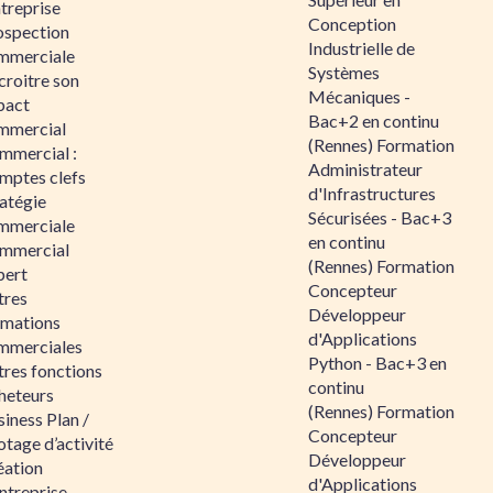
ntreprise
Conception
ospection
Industrielle de
mmerciale
Systèmes
croitre son
Mécaniques -
pact
Bac+2 en continu
mmercial
(Rennes) Formation
mmercial :
Administrateur
mptes clefs
d'Infrastructures
atégie
Sécurisées - Bac+3
mmerciale
en continu
mmercial
(Rennes) Formation
pert
Concepteur
tres
Développeur
rmations
d'Applications
mmerciales
Python - Bac+3 en
tres fonctions
continu
heteurs
(Rennes) Formation
iness Plan /
Concepteur
otage d’activité
Développeur
éation
d'Applications
ntreprise