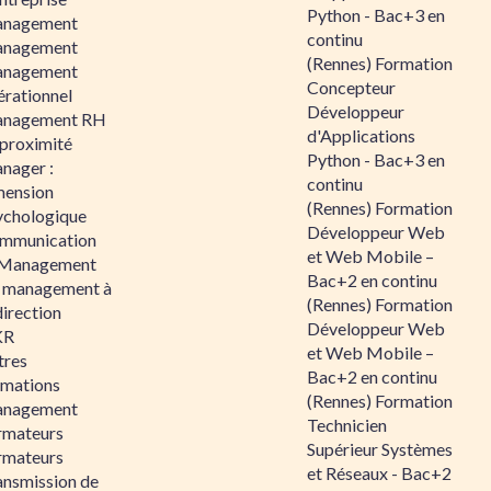
Python - Bac+3 en
nagement
continu
nagement
(Rennes) Formation
nagement
Concepteur
érationnel
Développeur
nagement RH
d'Applications
 proximité
Python - Bac+3 en
nager :
continu
mension
(Rennes) Formation
ychologique
Développeur Web
mmunication
et Web Mobile –
 Management
Bac+2 en continu
 management à
(Rennes) Formation
direction
Développeur Web
KR
et Web Mobile –
tres
Bac+2 en continu
rmations
(Rennes) Formation
nagement
Technicien
rmateurs
Supérieur Systèmes
rmateurs
et Réseaux - Bac+2
ansmission de