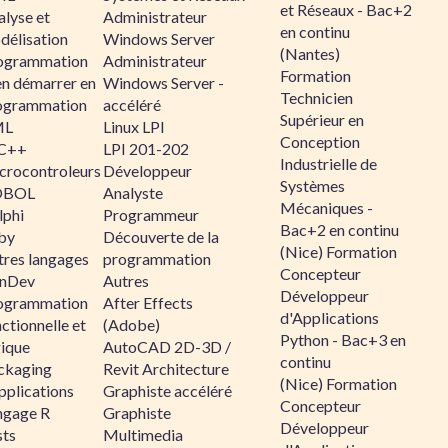
et Réseaux - Bac+2
alyse et
Administrateur
en continu
délisation
Windows Server
(Nantes)
ogrammation
Administrateur
Formation
en démarrer en
Windows Server -
Technicien
ogrammation
accéléré
Supérieur en
ML
Linux LPI
Conception
C++
LPI 201-202
Industrielle de
crocontroleurs
Développeur
Systèmes
OBOL
Analyste
Mécaniques -
lphi
Programmeur
Bac+2 en continu
by
Découverte de la
(Nice) Formation
tres langages
programmation
Concepteur
nDev
Autres
Développeur
ogrammation
After Effects
d'Applications
ctionnelle et
(Adobe)
Python - Bac+3 en
gique
AutoCAD 2D-3D /
continu
ckaging
Revit Architecture
(Nice) Formation
pplications
Graphiste accéléré
Concepteur
ngage R
Graphiste
Développeur
sts
Multimedia