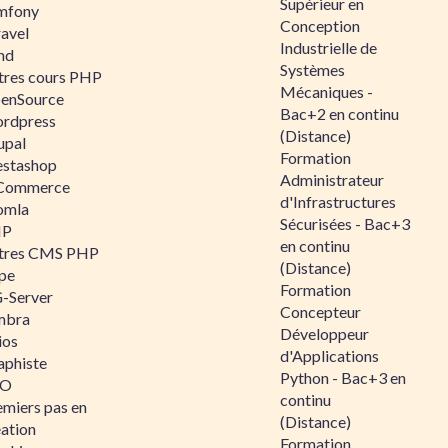
Supérieur en
mfony
Conception
ravel
Industrielle de
nd
Systèmes
tres cours PHP
Mécaniques -
enSource
Bac+2 en continu
rdpress
(Distance)
upal
Formation
estashop
Administrateur
Commerce
d'Infrastructures
omla
Sécurisées - Bac+3
IP
en continu
tres CMS PHP
(Distance)
pe
Formation
-Server
Concepteur
mbra
Développeur
ios
d'Applications
aphiste
Python - Bac+3 en
AO
continu
emiers pas en
(Distance)
éation
Formation