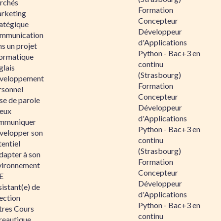
rchés
Formation
rketing
Concepteur
ratégique
Développeur
mmunication
d'Applications
s un projet
Python - Bac+3 en
formatique
continu
glais
(Strasbourg)
veloppement
Formation
rsonnel
Concepteur
se de parole
Développeur
eux
d'Applications
mmuniquer
Python - Bac+3 en
velopper son
continu
entiel
(Strasbourg)
dapter à son
Formation
vironnement
Concepteur
E
Développeur
istant(e) de
d'Applications
ection
Python - Bac+3 en
tres Cours
continu
reautique