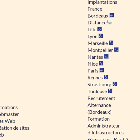
Implantations
France
Bordeaux
Distance
Lille
Lyon
Marseille
Montpellier
Nantes
Nice
Paris
Rennes
Strasbourg
Toulouse
Recrutement
Alternance
rmations
(Bordeaux)
bmaster
Formation
tes Web
Administrateur
ation de sites
d'Infrastructures
eb
Sécurisées - Bac+3