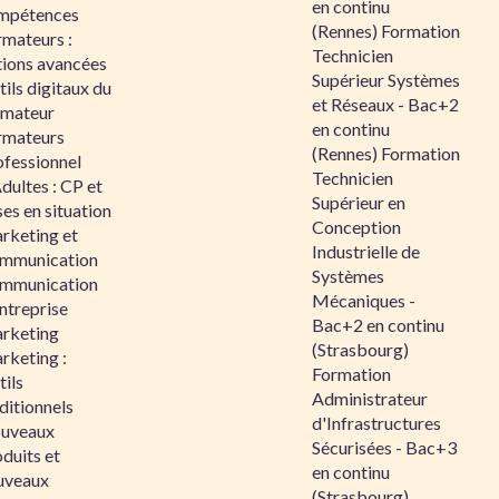
en continu
mpétences
(Rennes) Formation
rmateurs :
Technicien
tions avancées
Supérieur Systèmes
ils digitaux du
et Réseaux - Bac+2
rmateur
en continu
rmateurs
(Rennes) Formation
ofessionnel
Technicien
dultes : CP et
Supérieur en
es en situation
Conception
rketing et
Industrielle de
mmunication
Systèmes
mmunication
Mécaniques -
ntreprise
Bac+2 en continu
rketing
(Strasbourg)
rketing :
Formation
ils
Administrateur
ditionnels
d'Infrastructures
uveaux
Sécurisées - Bac+3
duits et
en continu
uveaux
(Strasbourg)