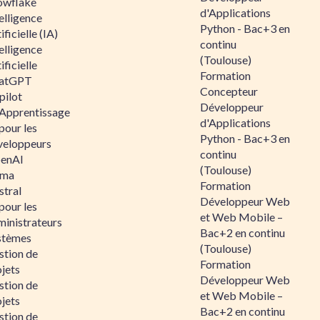
owflake
d'Applications
elligence
Python - Bac+3 en
ificielle (IA)
continu
elligence
(Toulouse)
ificielle
Formation
atGPT
Concepteur
pilot
Développeur
 Apprentissage
d'Applications
pour les
Python - Bac+3 en
veloppeurs
continu
enAI
(Toulouse)
ama
Formation
stral
Développeur Web
pour les
et Web Mobile –
ministrateurs
Bac+2 en continu
stèmes
(Toulouse)
stion de
Formation
jets
Développeur Web
stion de
et Web Mobile –
jets
Bac+2 en continu
stion de