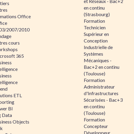
et Réseaux - Bac+2
tiers
en continu
tres
(Strasbourg)
rmations Office
Formation
fice
Technicien
03/2007/2010
Supérieur en
ndage
Conception
tres cours
Industrielle de
rkshops
Systèmes
crosoft 365
Mécaniques -
siness
Bac+2 en continu
elligence
(Toulouse)
siness
Formation
elligence
Administrateur
lend
d'Infrastructures
lutions ETL
Sécurisées - Bac+3
porting
en continu
wer BI
(Toulouse)
g Data
Formation
siness Objects
Concepteur
ik
Développeur