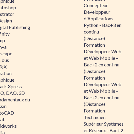
aphique
Concepteur
otoshop
Développeur
ustrator
d'Applications
Design
Python - Bac+3 en
ital Publishing
continu
inity
(Distance)
mp
Formation
nva
Développeur Web
kscape
et Web Mobile –
ribus
Bac+2 en continu
TeX
(Distance)
éation
Formation
aphique
Développeur Web
ark Xpress
et Web Mobile –
O, DAO, 3D
Bac+2 en continu
ndamentaux du
(Distance)
ssin
Formation
toCAD
Technicien
vit
Supérieur Systèmes
lidworks
et Réseaux - Bac+2
tia