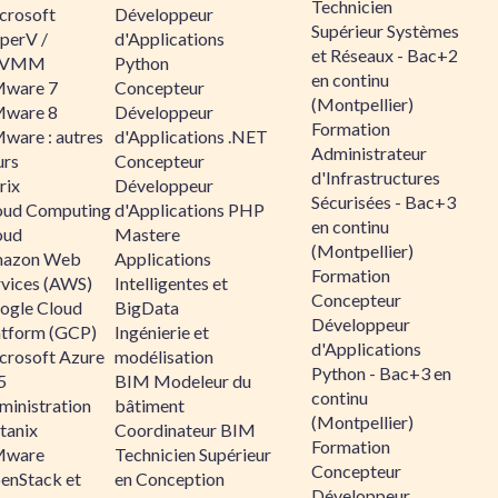
Technicien
crosoft
Développeur
Supérieur Systèmes
perV /
d'Applications
et Réseaux - Bac+2
CVMM
Python
en continu
ware 7
Concepteur
(Montpellier)
ware 8
Développeur
Formation
ware : autres
d'Applications .NET
Administrateur
urs
Concepteur
d'Infrastructures
rix
Développeur
Sécurisées - Bac+3
oud Computing
d'Applications PHP
en continu
oud
Mastere
(Montpellier)
azon Web
Applications
Formation
rvices (AWS)
Intelligentes et
Concepteur
ogle Cloud
BigData
Développeur
atform (GCP)
Ingénierie et
d'Applications
crosoft Azure
modélisation
Python - Bac+3 en
5
BIM Modeleur du
continu
ministration
bâtiment
(Montpellier)
tanix
Coordinateur BIM
Formation
ware
Technicien Supérieur
Concepteur
enStack et
en Conception
Développeur