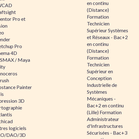
en continu
WCAD
(Distance)
aftsight
Formation
entor Pro et
Technicien
sion
Supérieur Systèmes
eo
et Réseaux - Bac+2
ender
en continu
etchup Pro
(Distance)
nema 4D
Formation
SMAX / Maya
Technicien
ity
Supérieur en
inoceros
Conception
rush
Industrielle de
bstance Painter
Systèmes
is
Mécaniques -
pression 3D
Bac+2 en continu
rtographie
(Lille) Formation
lantis
Administrateur
chicad
d'Infrastructures
res logiciels
Sécurisées - Bac+3
O/DAO/3D