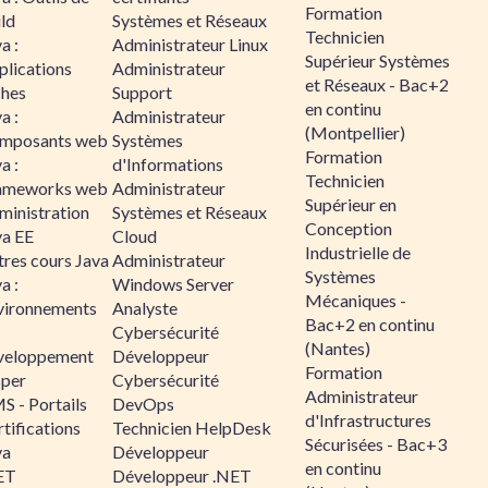
Formation
ld
Systèmes et Réseaux
Technicien
a :
Administrateur Linux
Supérieur Systèmes
plications
Administrateur
et Réseaux - Bac+2
ches
Support
en continu
a :
Administrateur
(Montpellier)
mposants web
Systèmes
Formation
a :
d'Informations
Technicien
ameworks web
Administrateur
Supérieur en
ministration
Systèmes et Réseaux
Conception
va EE
Cloud
Industrielle de
tres cours Java
Administrateur
Systèmes
a :
Windows Server
Mécaniques -
vironnements
Analyste
Bac+2 en continu
Cybersécurité
(Nantes)
veloppement
Développeur
Formation
sper
Cybersécurité
Administrateur
S - Portails
DevOps
d'Infrastructures
tifications
Technicien HelpDesk
Sécurisées - Bac+3
va
Développeur
en continu
ET
Développeur .NET