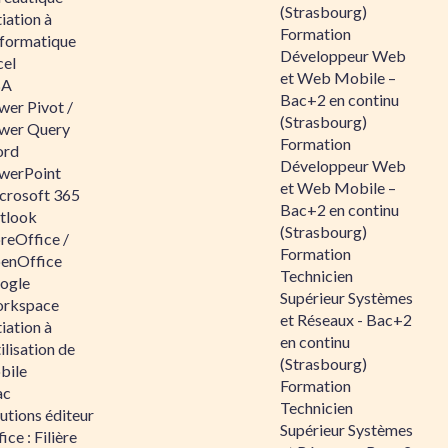
(Strasbourg)
tiation à
Formation
nformatique
Développeur Web
cel
et Web Mobile –
BA
Bac+2 en continu
wer Pivot /
(Strasbourg)
wer Query
Formation
rd
Développeur Web
werPoint
et Web Mobile –
crosoft 365
Bac+2 en continu
tlook
(Strasbourg)
reOffice /
Formation
enOffice
Technicien
ogle
Supérieur Systèmes
rkspace
et Réseaux - Bac+2
tiation à
en continu
tilisation de
(Strasbourg)
bile
Formation
ac
Technicien
utions éditeur
Supérieur Systèmes
ice : Filière