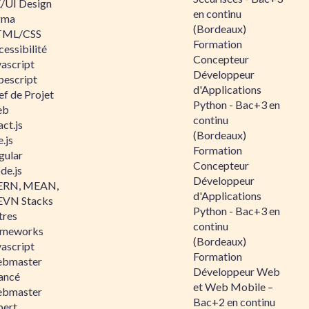
/UI Design
en continu
gma
(Bordeaux)
ML/CSS
Formation
essibilité
Concepteur
vascript
Développeur
pescript
d'Applications
ef de Projet
Python - Bac+3 en
eb
continu
ct.js
(Bordeaux)
.js
Formation
gular
Concepteur
de.js
Développeur
RN, MEAN,
d'Applications
VN Stacks
Python - Bac+3 en
tres
continu
ameworks
(Bordeaux)
vascript
Formation
bmaster
Développeur Web
ancé
et Web Mobile –
bmaster
Bac+2 en continu
pert