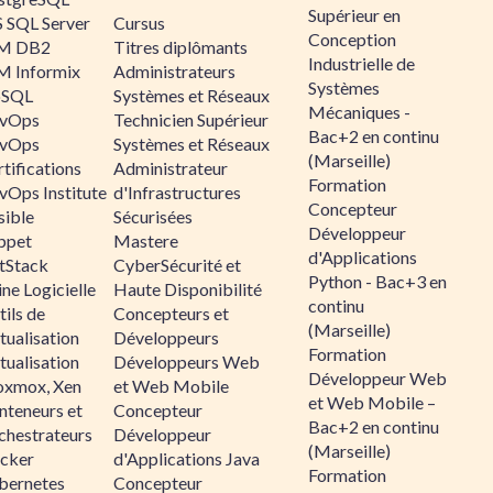
Supérieur en
 SQL Server
Cursus
Conception
M DB2
Titres diplômants
Industrielle de
M Informix
Administrateurs
Systèmes
SQL
Systèmes et Réseaux
Mécaniques -
vOps
Technicien Supérieur
Bac+2 en continu
vOps
Systèmes et Réseaux
(Marseille)
tifications
Administrateur
Formation
vOps Institute
d'Infrastructures
Concepteur
sible
Sécurisées
Développeur
ppet
Mastere
d'Applications
ltStack
CyberSécurité et
Python - Bac+3 en
ne Logicielle
Haute Disponibilité
continu
ils de
Concepteurs et
(Marseille)
tualisation
Développeurs
Formation
tualisation
Développeurs Web
Développeur Web
oxmox, Xen
et Web Mobile
et Web Mobile –
nteneurs et
Concepteur
Bac+2 en continu
chestrateurs
Développeur
(Marseille)
cker
d'Applications Java
Formation
bernetes
Concepteur