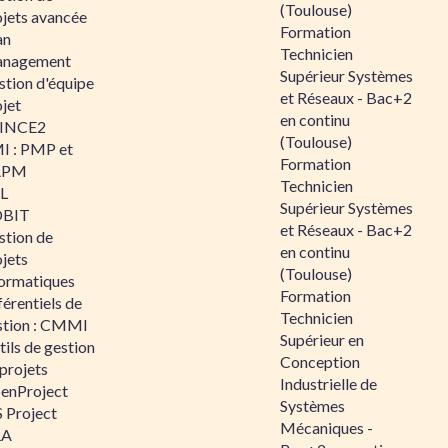
(Toulouse)
ojets avancée
Formation
an
Technicien
nagement
Supérieur Systèmes
stion d'équipe
et Réseaux - Bac+2
jet
en continu
INCE2
(Toulouse)
I : PMP et
Formation
APM
Technicien
IL
Supérieur Systèmes
BIT
et Réseaux - Bac+2
stion de
en continu
jets
(Toulouse)
formatiques
Formation
érentiels de
Technicien
stion : CMMI
Supérieur en
ils de gestion
Conception
projets
Industrielle de
enProject
Systèmes
 Project
Mécaniques -
RA