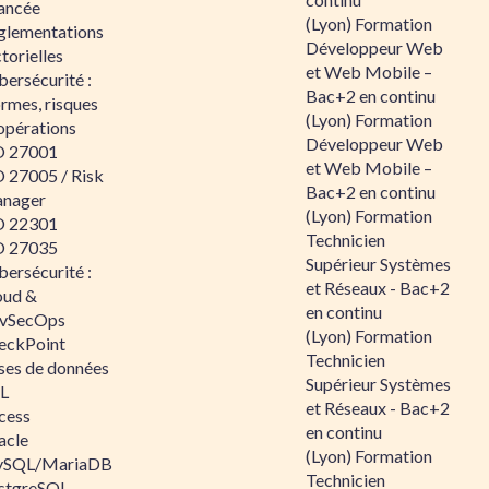
ancée
(Lyon) Formation
glementations
Développeur Web
torielles
et Web Mobile –
ersécurité :
Bac+2 en continu
rmes, risques
(Lyon) Formation
opérations
Développeur Web
O 27001
et Web Mobile –
O 27005 / Risk
Bac+2 en continu
nager
(Lyon) Formation
O 22301
Technicien
O 27035
Supérieur Systèmes
ersécurité :
et Réseaux - Bac+2
oud &
en continu
vSecOps
(Lyon) Formation
eckPoint
Technicien
ses de données
Supérieur Systèmes
L
et Réseaux - Bac+2
cess
en continu
acle
(Lyon) Formation
SQL/MariaDB
Technicien
stgreSQL