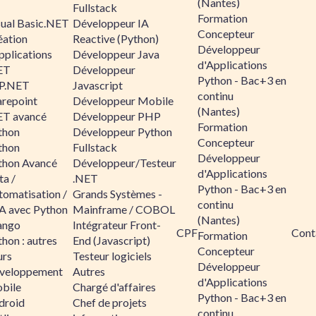
(Nantes)
Fullstack
Formation
sual Basic.NET
Développeur IA
Concepteur
éation
Reactive (Python)
Développeur
pplications
Développeur Java
d'Applications
ET
Développeur
Python - Bac+3 en
P.NET
Javascript
continu
arepoint
Développeur Mobile
(Nantes)
ET avancé
Développeur PHP
Formation
thon
Développeur Python
Concepteur
thon
Fullstack
Développeur
thon Avancé
Développeur/Testeur
d'Applications
ta /
.NET
Python - Bac+3 en
tomatisation /
Grands Systèmes -
continu
A avec Python
Mainframe / COBOL
(Nantes)
ango
Intégrateur Front-
CPF
Cont
Formation
hon : autres
End (Javascript)
Concepteur
urs
Testeur logiciels
Développeur
veloppement
Autres
d'Applications
bile
Chargé d'affaires
Python - Bac+3 en
droid
Chef de projets
continu