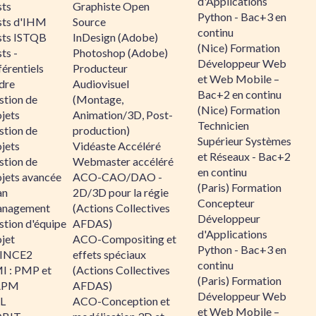
d'Applications
sts
Graphiste Open
Python - Bac+3 en
sts d'IHM
Source
continu
sts ISTQB
InDesign (Adobe)
(Nice) Formation
ts -
Photoshop (Adobe)
Développeur Web
érentiels
Producteur
et Web Mobile –
dre
Audiovisuel
Bac+2 en continu
stion de
(Montage,
(Nice) Formation
jets
Animation/3D, Post-
Technicien
stion de
production)
Supérieur Systèmes
jets
Vidéaste Accéléré
et Réseaux - Bac+2
stion de
Webmaster accéléré
en continu
ojets avancée
ACO-CAO/DAO -
(Paris) Formation
an
2D/3D pour la régie
Concepteur
nagement
(Actions Collectives
Développeur
stion d'équipe
AFDAS)
d'Applications
jet
ACO-Compositing et
Python - Bac+3 en
INCE2
effets spéciaux
continu
I : PMP et
(Actions Collectives
(Paris) Formation
APM
AFDAS)
Développeur Web
IL
ACO-Conception et
et Web Mobile –