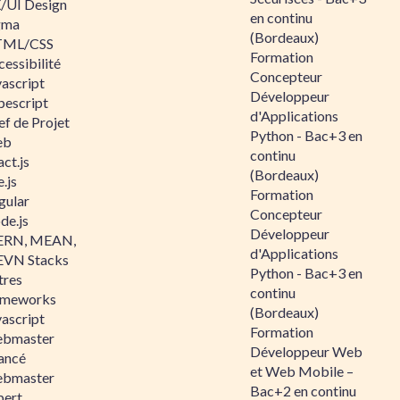
/UI Design
en continu
gma
(Bordeaux)
ML/CSS
Formation
essibilité
Concepteur
vascript
Développeur
pescript
d'Applications
ef de Projet
Python - Bac+3 en
eb
continu
ct.js
(Bordeaux)
.js
Formation
gular
Concepteur
de.js
Développeur
RN, MEAN,
d'Applications
VN Stacks
Python - Bac+3 en
tres
continu
ameworks
(Bordeaux)
vascript
Formation
bmaster
Développeur Web
ancé
et Web Mobile –
bmaster
Bac+2 en continu
pert