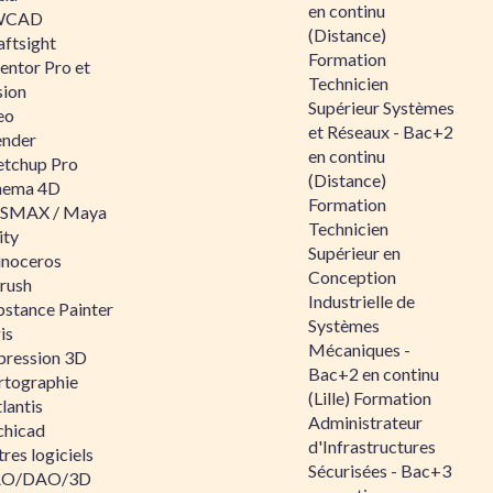
en continu
WCAD
(Distance)
aftsight
Formation
entor Pro et
Technicien
sion
Supérieur Systèmes
eo
et Réseaux - Bac+2
ender
en continu
etchup Pro
(Distance)
nema 4D
Formation
SMAX / Maya
Technicien
ity
Supérieur en
inoceros
Conception
rush
Industrielle de
bstance Painter
Systèmes
is
Mécaniques -
pression 3D
Bac+2 en continu
rtographie
(Lille) Formation
lantis
Administrateur
chicad
d'Infrastructures
res logiciels
Sécurisées - Bac+3
O/DAO/3D