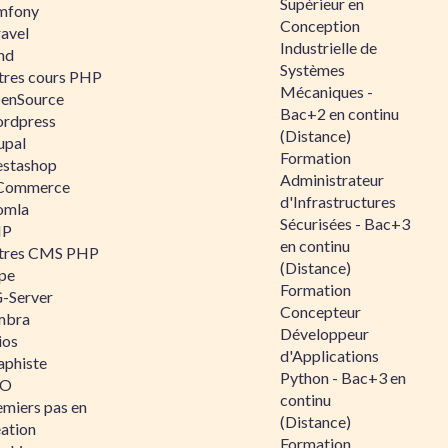
Supérieur en
mfony
Conception
ravel
Industrielle de
nd
Systèmes
tres cours PHP
Mécaniques -
enSource
Bac+2 en continu
rdpress
(Distance)
upal
Formation
estashop
Administrateur
Commerce
d'Infrastructures
omla
Sécurisées - Bac+3
IP
en continu
tres CMS PHP
(Distance)
pe
Formation
-Server
Concepteur
mbra
Développeur
ios
d'Applications
aphiste
Python - Bac+3 en
AO
continu
emiers pas en
(Distance)
éation
Formation