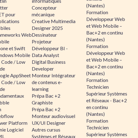
lin
informatiques
(Nantes)
tter
Concepteur
Formation
ET pour
mécanique
Développeur Web
lications
Creative Multimedia
et Web Mobile –
biles
Designer 2025
Bac+2 en continu
ameworks Web
Dessinateur
(Nantes)
bile
Projeteur
Formation
one et Swift
Développeur BI -
Développeur Web
ndows Mobile
Data Analyst
et Web Mobile –
 Code / Low
Digital Business
Bac+2 en continu
de
Developer
(Nantes)
ogle AppSheet
Monteur Intégrateur
Formation
 Code / Low
de contenus e-
Technicien
de
learning
Supérieur Systèmes
ndamentaux
Prépa Bac +2
et Réseaux - Bac+2
bble
Graphiste
en continu
n
Prépa Bac +2
(Nantes)
bflow
Monteur audiovisuel
Formation
wer Platform
UX/UI Designer
Technicien
ie Logiciel
Autres cursus
Supérieur Systèmes
ML
Systèmes et Réseaux