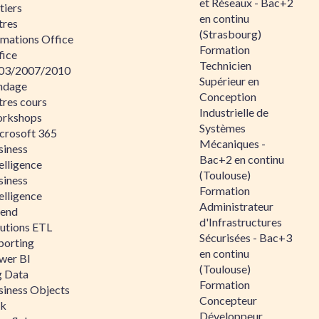
et Réseaux - Bac+2
tiers
en continu
tres
(Strasbourg)
rmations Office
Formation
fice
Technicien
03/2007/2010
Supérieur en
ndage
Conception
tres cours
Industrielle de
rkshops
Systèmes
crosoft 365
Mécaniques -
siness
Bac+2 en continu
elligence
(Toulouse)
siness
Formation
elligence
Administrateur
lend
d'Infrastructures
lutions ETL
Sécurisées - Bac+3
porting
en continu
wer BI
(Toulouse)
g Data
Formation
siness Objects
Concepteur
ik
Développeur