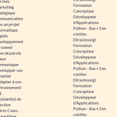
rchés
Formation
rketing
Concepteur
ratégique
Développeur
mmunication
d'Applications
s un projet
Python - Bac+3 en
formatique
continu
glais
(Strasbourg)
veloppement
Formation
rsonnel
Concepteur
se de parole
Développeur
eux
d'Applications
mmuniquer
Python - Bac+3 en
velopper son
continu
entiel
(Strasbourg)
dapter à son
Formation
vironnement
Concepteur
E
Développeur
istant(e) de
d'Applications
ection
Python - Bac+3 en
tres Cours
continu
reautique