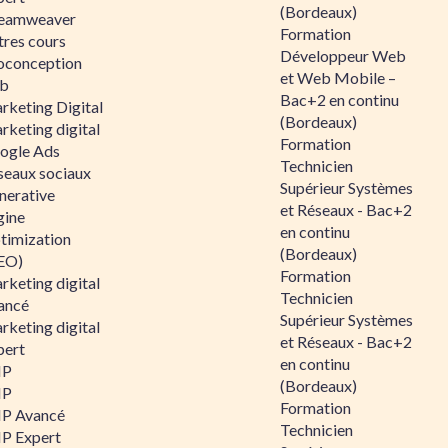
(Bordeaux)
eamweaver
Formation
tres cours
Développeur Web
oconception
et Web Mobile –
b
Bac+2 en continu
rketing Digital
(Bordeaux)
rketing digital
Formation
ogle Ads
Technicien
seaux sociaux
Supérieur Systèmes
nerative
et Réseaux - Bac+2
gine
en continu
timization
(Bordeaux)
EO)
Formation
rketing digital
Technicien
ancé
Supérieur Systèmes
rketing digital
et Réseaux - Bac+2
pert
en continu
HP
(Bordeaux)
HP
Formation
P Avancé
Technicien
P Expert