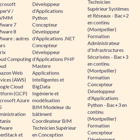
Technicien
crosoft
Développeur
Supérieur Systèmes
perV /
d'Applications
et Réseaux - Bac+2
CVMM
Python
en continu
ware 7
Concepteur
(Montpellier)
ware 8
Développeur
Formation
ware : autres
d'Applications .NET
Administrateur
urs
Concepteur
d'Infrastructures
rix
Développeur
Sécurisées - Bac+3
oud Computing
d'Applications PHP
en continu
oud
Mastere
(Montpellier)
azon Web
Applications
Formation
rvices (AWS)
Intelligentes et
Concepteur
ogle Cloud
BigData
Développeur
atform (GCP)
Ingénierie et
d'Applications
crosoft Azure
modélisation
Python - Bac+3 en
5
BIM Modeleur du
continu
ministration
bâtiment
(Montpellier)
tanix
Coordinateur BIM
Formation
ware
Technicien Supérieur
Concepteur
enStack et
en Conception
Développeur