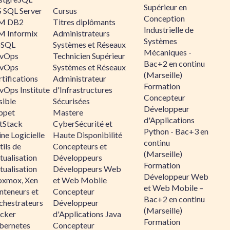
Supérieur en
 SQL Server
Cursus
Conception
M DB2
Titres diplômants
Industrielle de
M Informix
Administrateurs
Systèmes
SQL
Systèmes et Réseaux
Mécaniques -
vOps
Technicien Supérieur
Bac+2 en continu
vOps
Systèmes et Réseaux
(Marseille)
tifications
Administrateur
Formation
vOps Institute
d'Infrastructures
Concepteur
sible
Sécurisées
Développeur
ppet
Mastere
d'Applications
ltStack
CyberSécurité et
Python - Bac+3 en
ne Logicielle
Haute Disponibilité
continu
ils de
Concepteurs et
(Marseille)
tualisation
Développeurs
Formation
tualisation
Développeurs Web
Développeur Web
oxmox, Xen
et Web Mobile
et Web Mobile –
nteneurs et
Concepteur
Bac+2 en continu
chestrateurs
Développeur
(Marseille)
cker
d'Applications Java
Formation
bernetes
Concepteur