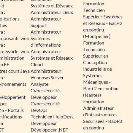
Formation
ld
Systèmes et Réseaux
Technicien
a :
Administrateur Linux
Supérieur Systèmes
plications
Administrateur
et Réseaux - Bac+2
ches
Support
en continu
a :
Administrateur
(Montpellier)
mposants web
Systèmes
Formation
a :
d'Informations
Technicien
ameworks web
Administrateur
Supérieur en
ministration
Systèmes et Réseaux
Conception
va EE
Cloud
Industrielle de
tres cours Java
Administrateur
Systèmes
a :
Windows Server
Mécaniques -
vironnements
Analyste
Bac+2 en continu
Cybersécurité
(Nantes)
veloppement
Développeur
Formation
sper
Cybersécurité
Administrateur
S - Portails
DevOps
d'Infrastructures
tifications
Technicien HelpDesk
Sécurisées - Bac+3
va
Développeur
en continu
ET
Développeur .NET