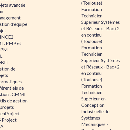
(Toulouse)
ojets avancée
Formation
an
Technicien
nagement
Supérieur Systèmes
stion d'équipe
et Réseaux - Bac+2
jet
en continu
INCE2
(Toulouse)
I : PMP et
Formation
APM
Technicien
IL
Supérieur Systèmes
BIT
et Réseaux - Bac+2
stion de
en continu
jets
(Toulouse)
formatiques
Formation
érentiels de
Technicien
stion : CMMI
Supérieur en
ils de gestion
Conception
projets
Industrielle de
enProject
Systèmes
 Project
Mécaniques -
RA