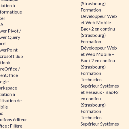
(Strasbourg)
tiation à
Formation
nformatique
Développeur Web
cel
et Web Mobile –
BA
Bac+2 en continu
wer Pivot /
(Strasbourg)
wer Query
Formation
rd
Développeur Web
werPoint
et Web Mobile –
crosoft 365
Bac+2 en continu
tlook
(Strasbourg)
reOffice /
Formation
enOffice
Technicien
ogle
Supérieur Systèmes
rkspace
et Réseaux - Bac+2
tiation à
en continu
tilisation de
(Strasbourg)
bile
Formation
ac
Technicien
utions éditeur
Supérieur Systèmes
ice : Filière