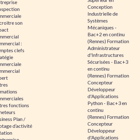
ntreprise
Conception
ospection
Industrielle de
mmerciale
Systèmes
croitre son
Mécaniques -
pact
Bac+2 en continu
mmercial
(Rennes) Formation
mmercial :
Administrateur
mptes clefs
d'Infrastructures
atégie
Sécurisées - Bac+3
mmerciale
en continu
mmercial
(Rennes) Formation
pert
Concepteur
tres
Développeur
rmations
d'Applications
mmerciales
Python - Bac+3 en
tres fonctions
continu
heteurs
(Rennes) Formation
iness Plan /
Concepteur
otage d’activité
Développeur
éation
d'Applications
ntreprise