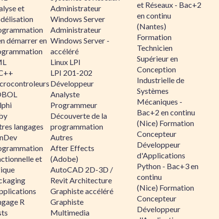
et Réseaux - Bac+2
alyse et
Administrateur
en continu
délisation
Windows Server
(Nantes)
ogrammation
Administrateur
Formation
en démarrer en
Windows Server -
Technicien
ogrammation
accéléré
Supérieur en
ML
Linux LPI
Conception
C++
LPI 201-202
Industrielle de
crocontroleurs
Développeur
Systèmes
OBOL
Analyste
Mécaniques -
lphi
Programmeur
Bac+2 en continu
by
Découverte de la
(Nice) Formation
tres langages
programmation
Concepteur
nDev
Autres
Développeur
ogrammation
After Effects
d'Applications
ctionnelle et
(Adobe)
Python - Bac+3 en
gique
AutoCAD 2D-3D /
continu
ckaging
Revit Architecture
(Nice) Formation
pplications
Graphiste accéléré
Concepteur
ngage R
Graphiste
Développeur
sts
Multimedia