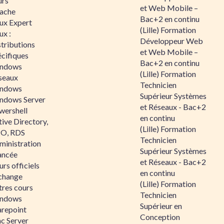
urs
et Web Mobile –
ache
Bac+2 en continu
nux Expert
(Lille) Formation
ux :
Développeur Web
tributions
et Web Mobile –
écifiques
Bac+2 en continu
ndows
(Lille) Formation
seaux
Technicien
ndows
Supérieur Systèmes
ndows Server
et Réseaux - Bac+2
wershell
en continu
ive Directory,
(Lille) Formation
O, RDS
Technicien
ministration
Supérieur Systèmes
ancée
et Réseaux - Bac+2
rs officiels
en continu
change
(Lille) Formation
tres cours
Technicien
ndows
Supérieur en
arepoint
Conception
nc Server