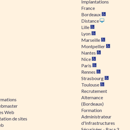
Implantations
France
Bordeaux
Distance
Lille
Lyon
Marseille
Montpellier
Nantes
Nice
Paris
Rennes
Strasbourg
Toulouse
Recrutement
Alternance
rmations
(Bordeaux)
bmaster
Formation
tes Web
Administrateur
ation de sites
d'Infrastructures
eb
Sécurisées - Bac+3