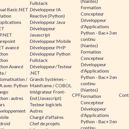
(Nantes)
Fullstack
Formation
sual Basic.NET
Développeur IA
Concepteur
éation
Reactive (Python)
Développeur
pplications
Développeur Java
d'Applications
ET
Développeur
Python - Bac+3 en
P.NET
Javascript
continu
arepoint
Développeur Mobile
(Nantes)
ET avancé
Développeur PHP
Formation
thon
Développeur Python
Concepteur
thon
Fullstack
Développeur
thon Avancé
Développeur/Testeur
d'Applications
ta /
.NET
Python - Bac+3 en
tomatisation /
Grands Systèmes -
continu
A avec Python
Mainframe / COBOL
(Nantes)
ango
Intégrateur Front-
CPF
Cont
Formation
hon : autres
End (Javascript)
Concepteur
urs
Testeur logiciels
Développeur
veloppement
Autres
d'Applications
bile
Chargé d'affaires
Python - Bac+3 en
droid
Chef de projets
continu