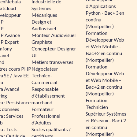
enNebula
Industrielle de
d'Applications
xtcloud
Systèmes
Python - Bac+3 en
veloppeur
Mécaniques
continu
HP
Design et
(Montpellier)
HP
Audiovisuel
Formation
P Avancé
Monteur Audiovisuel
Développeur Web
P Expert
Graphiste
et Web Mobile –
mfony
Concepteur Designer
Bac+2 en continu
ravel
UI
(Montpellier)
nd
Métiers transverses
Formation
tres cours PHP
Négociateur
Développeur Web
a SE / Java EE
Technico-
et Web Mobile –
va
Commercial
Bac+2 en continu
va Avancé
Responsable
(Montpellier)
ring
d'établissement
Formation
a : Persistance
marchand
Technicien
s données
Formateur
Supérieur Systèmes
a : Services
Professionnel
et Réseaux - Bac+2
b
d'Adultes
en continu
a : Tests
Socles qualifiants /
(Montpellier)
a : Outils de
certifiants