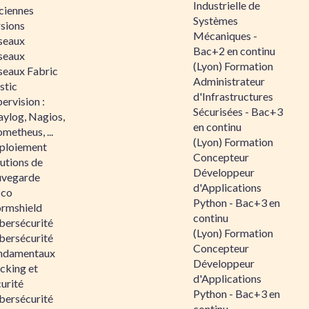
Industrielle de
ciennes
Systèmes
rsions
Mécaniques -
seaux
Bac+2 en continu
seaux
(Lyon) Formation
seaux Fabric
Administrateur
stic
d'Infrastructures
ervision :
Sécurisées - Bac+3
aylog, Nagios,
en continu
metheus, ...
(Lyon) Formation
ploiement
Concepteur
utions de
Développeur
uvegarde
d'Applications
sco
Python - Bac+3 en
ormshield
continu
bersécurité
(Lyon) Formation
bersécurité
Concepteur
ndamentaux
Développeur
cking et
d'Applications
urité
Python - Bac+3 en
bersécurité
continu