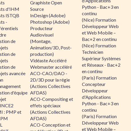
d'Applications
sts
Graphiste Open
Python - Bac+3 en
sts d'IHM
Source
continu
sts ISTQB
InDesign (Adobe)
(Nice) Formation
ts -
Photoshop (Adobe)
Développeur Web
érentiels
Producteur
et Web Mobile –
dre
Audiovisuel
Bac+2 en continu
stion de
(Montage,
(Nice) Formation
jets
Animation/3D, Post-
Technicien
stion de
production)
Supérieur Systèmes
jets
Vidéaste Accéléré
et Réseaux - Bac+2
stion de
Webmaster accéléré
en continu
ojets avancée
ACO-CAO/DAO -
(Paris) Formation
an
2D/3D pour la régie
Concepteur
nagement
(Actions Collectives
Développeur
stion d'équipe
AFDAS)
d'Applications
jet
ACO-Compositing et
Python - Bac+3 en
INCE2
effets spéciaux
continu
I : PMP et
(Actions Collectives
(Paris) Formation
APM
AFDAS)
Développeur Web
IL
ACO-Conception et
et Web Mobile –