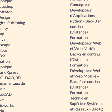
aphique
Concepteur
otoshop
Développeur
ustrator
d'Applications
Design
Python - Bac+3 en
ital Publishing
continu
inity
(Distance)
mp
Formation
nva
Développeur Web
kscape
et Web Mobile –
ribus
Bac+2 en continu
TeX
(Distance)
éation
Formation
aphique
Développeur Web
ark Xpress
et Web Mobile –
O, DAO, 3D
Bac+2 en continu
ndamentaux du
(Distance)
ssin
Formation
toCAD
Technicien
vit
Supérieur Systèmes
lidworks
et Réseaux - Bac+2
tia