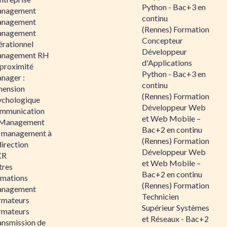
Python - Bac+3 en
nagement
continu
nagement
(Rennes) Formation
nagement
Concepteur
érationnel
Développeur
nagement RH
d'Applications
 proximité
Python - Bac+3 en
nager :
continu
mension
(Rennes) Formation
ychologique
Développeur Web
mmunication
et Web Mobile –
 Management
Bac+2 en continu
 management à
(Rennes) Formation
direction
Développeur Web
KR
et Web Mobile –
tres
Bac+2 en continu
rmations
(Rennes) Formation
nagement
Technicien
rmateurs
Supérieur Systèmes
rmateurs
et Réseaux - Bac+2
ansmission de