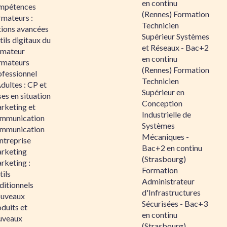
en continu
mpétences
(Rennes) Formation
rmateurs :
Technicien
tions avancées
Supérieur Systèmes
ils digitaux du
et Réseaux - Bac+2
rmateur
en continu
rmateurs
(Rennes) Formation
ofessionnel
Technicien
dultes : CP et
Supérieur en
es en situation
Conception
rketing et
Industrielle de
mmunication
Systèmes
mmunication
Mécaniques -
ntreprise
Bac+2 en continu
rketing
(Strasbourg)
rketing :
Formation
ils
Administrateur
ditionnels
d'Infrastructures
uveaux
Sécurisées - Bac+3
duits et
en continu
uveaux
(Strasbourg)