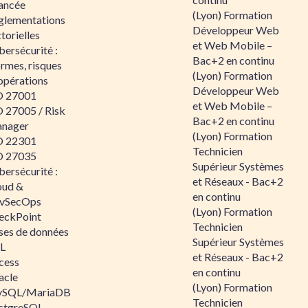
ancée
(Lyon) Formation
glementations
Développeur Web
torielles
et Web Mobile –
ersécurité :
Bac+2 en continu
rmes, risques
(Lyon) Formation
opérations
Développeur Web
O 27001
et Web Mobile –
O 27005 / Risk
Bac+2 en continu
nager
(Lyon) Formation
O 22301
Technicien
O 27035
Supérieur Systèmes
ersécurité :
et Réseaux - Bac+2
oud &
en continu
vSecOps
(Lyon) Formation
eckPoint
Technicien
ses de données
Supérieur Systèmes
L
et Réseaux - Bac+2
cess
en continu
acle
(Lyon) Formation
SQL/MariaDB
Technicien
stgreSQL