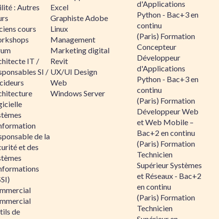
d'Applications
lité : Autres
Excel
Python - Bac+3 en
urs
Graphiste Adobe
continu
ciens cours
Linux
(Paris) Formation
rkshops
Management
Concepteur
rum
Marketing digital
Développeur
hitecte IT /
Revit
d'Applications
sponsables SI /
UX/UI Design
Python - Bac+3 en
cideurs
Web
continu
chitecture
Windows Server
(Paris) Formation
icielle
Développeur Web
stèmes
et Web Mobile –
information
Bac+2 en continu
sponsable de la
(Paris) Formation
urité et des
Technicien
stèmes
Supérieur Systèmes
informations
et Réseaux - Bac+2
SI)
en continu
mmercial
(Paris) Formation
mmercial
Technicien
ils de
Supérieur en