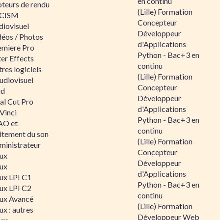
en continu
teurs de rendu
(Lille) Formation
CISM
Concepteur
diovisuel
Développeur
déos / Photos
d'Applications
emiere Pro
Python - Bac+3 en
er Effects
continu
res logiciels
(Lille) Formation
udiovisuel
Concepteur
id
Développeur
al Cut Pro
d'Applications
Vinci
Python - Bac+3 en
O et
continu
aitement du son
(Lille) Formation
ministrateur
Concepteur
nux
Développeur
nux
d'Applications
nux LPI C1
Python - Bac+3 en
nux LPI C2
continu
nux Avancé
(Lille) Formation
ux : autres
Développeur Web