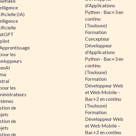
owflake
d'Applications
elligence
Python - Bac+3 en
ificielle (IA)
continu
elligence
(Toulouse)
ificielle
Formation
atGPT
Concepteur
pilot
Développeur
 Apprentissage
d'Applications
pour les
Python - Bac+3 en
veloppeurs
continu
enAI
(Toulouse)
ama
Formation
stral
Développeur Web
pour les
et Web Mobile –
ministrateurs
Bac+2 en continu
stèmes
(Toulouse)
stion de
Formation
jets
Développeur Web
stion de
et Web Mobile –
jets
Bac+2 en continu
stion de