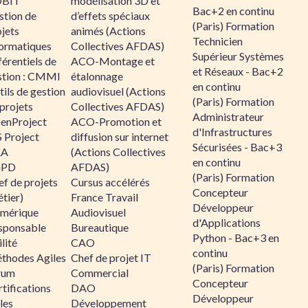
BIT
modélisation 3D et
Bac+2 en continu
stion de
d’effets spéciaux
(Paris) Formation
jets
animés (Actions
Technicien
formatiques
Collectives AFDAS)
Supérieur Systèmes
érentiels de
ACO-Montage et
et Réseaux - Bac+2
stion : CMMI
étalonnage
en continu
ils de gestion
audiovisuel (Actions
(Paris) Formation
projets
Collectives AFDAS)
Administrateur
enProject
ACO-Promotion et
d'Infrastructures
 Project
diffusion sur internet
Sécurisées - Bac+3
RA
(Actions Collectives
en continu
GPD
AFDAS)
(Paris) Formation
f de projets
Cursus accélérés
Concepteur
tier)
France Travail
Développeur
mérique
Audiovisuel
d'Applications
sponsable
Bureautique
Python - Bac+3 en
lité
CAO
continu
thodes Agiles
Chef de projet IT
(Paris) Formation
rum
Commercial
Concepteur
tifications
DAO
Développeur
les
Développement