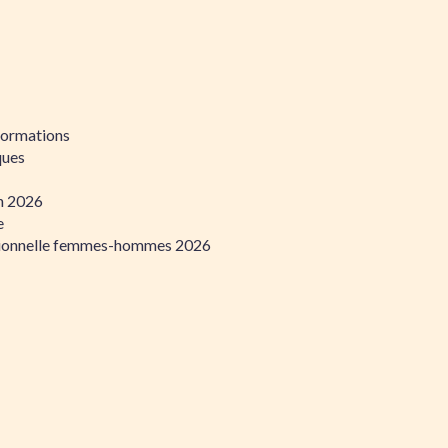
formations
ques
on 2026
e
ssionnelle femmes-hommes 2026