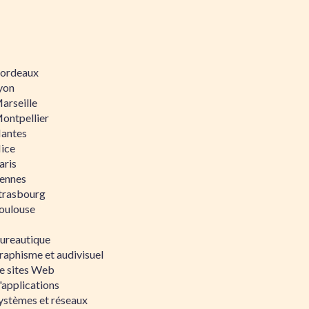
 Bordeaux
Lyon
Marseille
Montpellier
Nantes
Nice
aris
Rennes
Strasbourg
Toulouse
bureautique
raphisme et audivisuel
e sites Web
'applications
ystèmes et réseaux