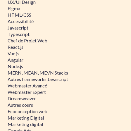
UX/UI Design
Figma
HTML/CSS
Accessibilité
Javascript
Typescript
Chef de Projet Web
React.js
Vue.js
Angular
Node.js
MERN, MEAN, MEVN Stacks
Autres frameworks Javascript
Webmaster Avancé
Webmaster Expert
Dreamweaver
Autres cours
Ecoconception web
Marketing Digital
Marketing digital
Google Ads