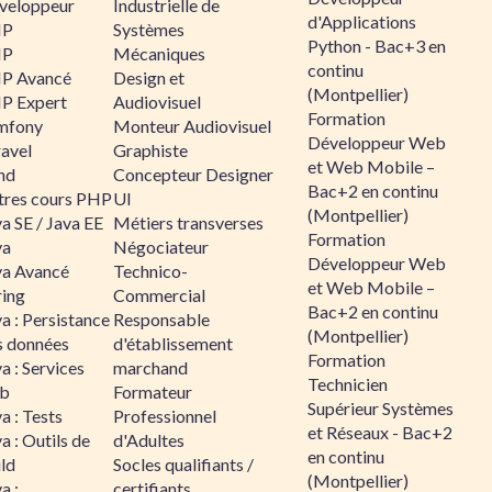
veloppeur
Industrielle de
d'Applications
HP
Systèmes
Python - Bac+3 en
HP
Mécaniques
continu
P Avancé
Design et
(Montpellier)
P Expert
Audiovisuel
Formation
mfony
Monteur Audiovisuel
Développeur Web
ravel
Graphiste
et Web Mobile –
nd
Concepteur Designer
Bac+2 en continu
tres cours PHP
UI
(Montpellier)
a SE / Java EE
Métiers transverses
Formation
va
Négociateur
Développeur Web
va Avancé
Technico-
et Web Mobile –
ring
Commercial
Bac+2 en continu
a : Persistance
Responsable
(Montpellier)
s données
d'établissement
Formation
a : Services
marchand
Technicien
b
Formateur
Supérieur Systèmes
a : Tests
Professionnel
et Réseaux - Bac+2
a : Outils de
d'Adultes
en continu
ld
Socles qualifiants /
(Montpellier)
a :
certifiants