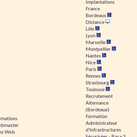
Implantations
France
Bordeaux
Distance
Lille
Lyon
Marseille
Montpellier
Nantes
Nice
Paris
Rennes
Strasbourg
Toulouse
Recrutement
Alternance
(Bordeaux)
Formation
rmations
Administrateur
bmaster
d'Infrastructures
tes Web
Sécurisées - Bac+3