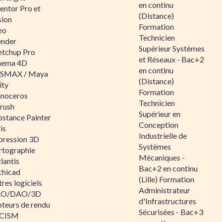
en continu
entor Pro et
(Distance)
sion
Formation
eo
Technicien
ender
Supérieur Systèmes
etchup Pro
et Réseaux - Bac+2
nema 4D
en continu
SMAX / Maya
(Distance)
ity
Formation
inoceros
Technicien
rush
Supérieur en
bstance Painter
Conception
is
Industrielle de
pression 3D
Systèmes
rtographie
Mécaniques -
lantis
Bac+2 en continu
chicad
(Lille) Formation
res logiciels
Administrateur
O/DAO/3D
d'Infrastructures
teurs de rendu
Sécurisées - Bac+3
CISM