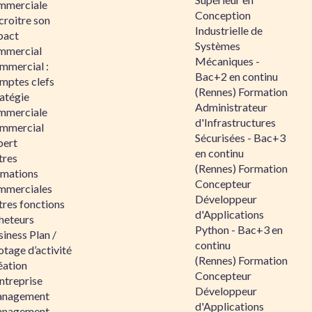
mmerciale
Conception
croitre son
Industrielle de
pact
Systèmes
mmercial
Mécaniques -
mmercial :
Bac+2 en continu
mptes clefs
(Rennes) Formation
atégie
Administrateur
mmerciale
d'Infrastructures
mmercial
Sécurisées - Bac+3
pert
en continu
tres
(Rennes) Formation
rmations
Concepteur
mmerciales
Développeur
tres fonctions
d'Applications
heteurs
Python - Bac+3 en
iness Plan /
continu
otage d’activité
(Rennes) Formation
éation
Concepteur
ntreprise
Développeur
nagement
d'Applications
nagement