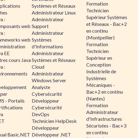
Formation
plications
Systèmes et Réseaux
Technicien
ches
Administrateur Linux
Supérieur Systèmes
a :
Administrateur
et Réseaux - Bac+2
mposants web
Support
en continu
a :
Administrateur
(Montpellier)
ameworks web
Systèmes
Formation
ministration
d'Informations
Technicien
va EE
Administrateur
Supérieur en
tres cours Java
Systèmes et Réseaux
Conception
a :
Cloud
Industrielle de
vironnements
Administrateur
Systèmes
Windows Server
Mécaniques -
veloppement
Analyste
Bac+2 en continu
sper
Cybersécurité
(Nantes)
S - Portails
Développeur
Formation
tifications
Cybersécurité
Administrateur
va
DevOps
d'Infrastructures
ET
Technicien HelpDesk
Sécurisées - Bac+3
Développeur
en continu
sual Basic.NET
Développeur .NET