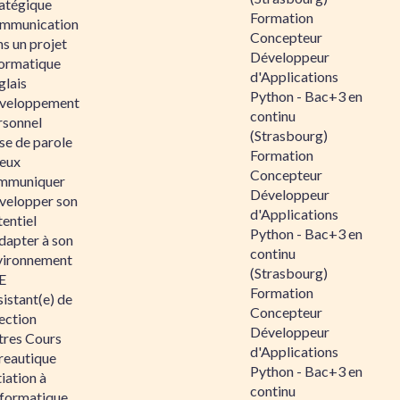
ratégique
Formation
mmunication
Concepteur
s un projet
Développeur
formatique
d'Applications
glais
Python - Bac+3 en
veloppement
continu
rsonnel
(Strasbourg)
se de parole
Formation
eux
Concepteur
mmuniquer
Développeur
velopper son
d'Applications
entiel
Python - Bac+3 en
dapter à son
continu
vironnement
(Strasbourg)
E
Formation
istant(e) de
Concepteur
ection
Développeur
tres Cours
d'Applications
reautique
Python - Bac+3 en
tiation à
continu
nformatique