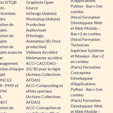
d'Applications
sts ISTQB
Graphiste Open
Python - Bac+3 en
ts -
Source
continu
érentiels
InDesign (Adobe)
(Nice) Formation
dre
Photoshop (Adobe)
Développeur Web
stion de
Producteur
et Web Mobile –
jets
Audiovisuel
Bac+2 en continu
stion de
(Montage,
(Nice) Formation
jets
Animation/3D, Post-
Technicien
stion de
production)
Supérieur Systèmes
ojets avancée
Vidéaste Accéléré
et Réseaux - Bac+2
an
Webmaster accéléré
en continu
nagement
ACO-CAO/DAO -
(Paris) Formation
stion d'équipe
2D/3D pour la régie
Concepteur
jet
(Actions Collectives
Développeur
INCE2
AFDAS)
d'Applications
I : PMP et
ACO-Compositing et
Python - Bac+3 en
APM
effets spéciaux
continu
IL
(Actions Collectives
(Paris) Formation
BIT
AFDAS)
Développeur Web
stion de
ACO-Conception et
et Web Mobile –