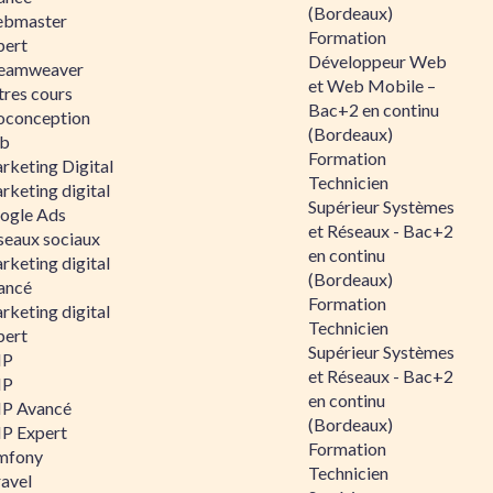
(Bordeaux)
bmaster
Formation
pert
Développeur Web
eamweaver
et Web Mobile –
tres cours
Bac+2 en continu
oconception
(Bordeaux)
b
Formation
rketing Digital
Technicien
rketing digital
Supérieur Systèmes
ogle Ads
et Réseaux - Bac+2
seaux sociaux
en continu
rketing digital
(Bordeaux)
ancé
Formation
rketing digital
Technicien
pert
Supérieur Systèmes
HP
et Réseaux - Bac+2
HP
en continu
P Avancé
(Bordeaux)
P Expert
Formation
mfony
Technicien
ravel