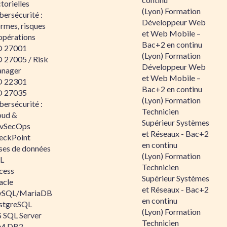
torielles
(Lyon) Formation
ersécurité :
Développeur Web
rmes, risques
et Web Mobile –
opérations
Bac+2 en continu
O 27001
(Lyon) Formation
O 27005 / Risk
Développeur Web
nager
et Web Mobile –
O 22301
Bac+2 en continu
O 27035
(Lyon) Formation
ersécurité :
Technicien
oud &
Supérieur Systèmes
vSecOps
et Réseaux - Bac+2
eckPoint
en continu
ses de données
(Lyon) Formation
L
Technicien
cess
Supérieur Systèmes
acle
et Réseaux - Bac+2
SQL/MariaDB
en continu
stgreSQL
(Lyon) Formation
 SQL Server
Technicien
M DB2