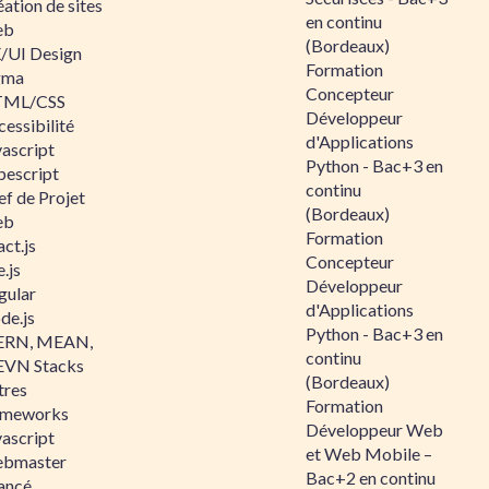
ation de sites
en continu
eb
(Bordeaux)
/UI Design
Formation
gma
Concepteur
ML/CSS
Développeur
essibilité
d'Applications
vascript
Python - Bac+3 en
pescript
continu
ef de Projet
(Bordeaux)
eb
Formation
ct.js
Concepteur
.js
Développeur
gular
d'Applications
de.js
Python - Bac+3 en
RN, MEAN,
continu
VN Stacks
(Bordeaux)
tres
Formation
ameworks
Développeur Web
vascript
et Web Mobile –
bmaster
Bac+2 en continu
ancé