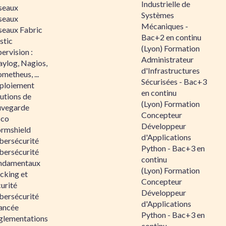
Industrielle de
seaux
Systèmes
seaux
Mécaniques -
seaux Fabric
Bac+2 en continu
stic
(Lyon) Formation
ervision :
Administrateur
aylog, Nagios,
d'Infrastructures
metheus, ...
Sécurisées - Bac+3
ploiement
en continu
utions de
(Lyon) Formation
uvegarde
Concepteur
sco
Développeur
ormshield
d'Applications
bersécurité
Python - Bac+3 en
bersécurité
continu
ndamentaux
(Lyon) Formation
cking et
Concepteur
urité
Développeur
bersécurité
d'Applications
ancée
Python - Bac+3 en
glementations
continu