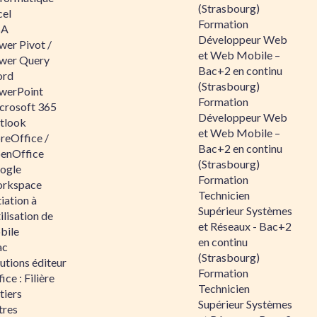
(Strasbourg)
cel
Formation
BA
Développeur Web
wer Pivot /
et Web Mobile –
wer Query
Bac+2 en continu
rd
(Strasbourg)
werPoint
Formation
crosoft 365
Développeur Web
tlook
et Web Mobile –
reOffice /
Bac+2 en continu
enOffice
(Strasbourg)
ogle
Formation
rkspace
Technicien
tiation à
Supérieur Systèmes
tilisation de
et Réseaux - Bac+2
bile
en continu
ac
(Strasbourg)
utions éditeur
Formation
ice : Filière
Technicien
tiers
Supérieur Systèmes
tres