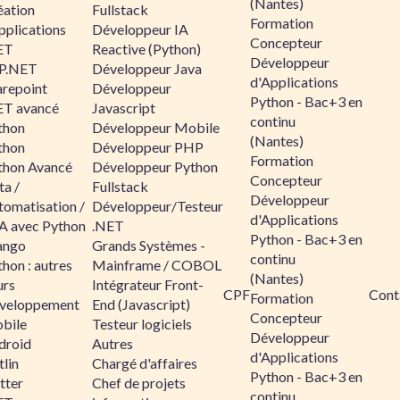
(Nantes)
éation
Fullstack
Formation
pplications
Développeur IA
Concepteur
ET
Reactive (Python)
Développeur
P.NET
Développeur Java
d'Applications
arepoint
Développeur
Python - Bac+3 en
ET avancé
Javascript
continu
thon
Développeur Mobile
(Nantes)
thon
Développeur PHP
Formation
thon Avancé
Développeur Python
Concepteur
ta /
Fullstack
Développeur
tomatisation /
Développeur/Testeur
d'Applications
A avec Python
.NET
Python - Bac+3 en
ango
Grands Systèmes -
continu
hon : autres
Mainframe / COBOL
(Nantes)
urs
Intégrateur Front-
CPF
Cont
Formation
veloppement
End (Javascript)
Concepteur
bile
Testeur logiciels
Développeur
droid
Autres
d'Applications
lin
Chargé d'affaires
Python - Bac+3 en
tter
Chef de projets
continu