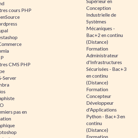
Supérieur en
nd
Conception
tres cours PHP
Industrielle de
enSource
Systèmes
rdpress
Mécaniques -
upal
Bac+2 en continu
estashop
(Distance)
Commerce
Formation
omla
Administrateur
IP
d'Infrastructures
tres CMS PHP
Sécurisées - Bac+3
pe
en continu
-Server
(Distance)
mbra
Formation
ios
Concepteur
aphiste
Développeur
AO
d'Applications
emiers pas en
Python - Bac+3 en
éation
continu
aphique
(Distance)
otoshop
Formation