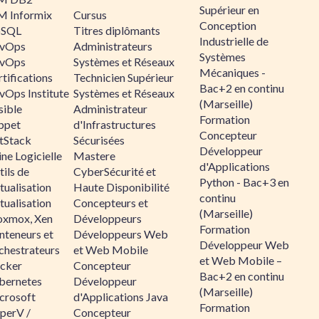
Supérieur en
M Informix
Cursus
Conception
SQL
Titres diplômants
Industrielle de
vOps
Administrateurs
Systèmes
vOps
Systèmes et Réseaux
Mécaniques -
tifications
Technicien Supérieur
Bac+2 en continu
vOps Institute
Systèmes et Réseaux
(Marseille)
sible
Administrateur
Formation
ppet
d'Infrastructures
Concepteur
ltStack
Sécurisées
Développeur
ne Logicielle
Mastere
d'Applications
ils de
CyberSécurité et
Python - Bac+3 en
tualisation
Haute Disponibilité
continu
tualisation
Concepteurs et
(Marseille)
oxmox, Xen
Développeurs
Formation
nteneurs et
Développeurs Web
Développeur Web
chestrateurs
et Web Mobile
et Web Mobile –
cker
Concepteur
Bac+2 en continu
bernetes
Développeur
(Marseille)
crosoft
d'Applications Java
Formation
perV /
Concepteur