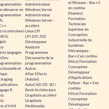
et Réseaux - Bac+2
ogrammation
Administrateur
en continu
en démarrer en
Windows Server
(Nantes)
ogrammation
Administrateur
Formation
ML
Windows Server -
Technicien
C++
accéléré
Supérieur en
crocontroleurs
Linux LPI
Conception
OBOL
LPI 201-202
Industrielle de
lphi
Développeur
Systèmes
by
Analyste
Mécaniques -
tres langages
Programmeur
Bac+2 en continu
nDev
Découverte de la
(Nice) Formation
ogrammation
programmation
Concepteur
ctionnelle et
Autres
Développeur
gique
After Effects
d'Applications
ckaging
(Adobe)
Python - Bac+3 en
pplications
AutoCAD 2D-3D /
continu
ngage R
Revit Architecture
(Nice) Formation
sts
Graphiste accéléré
Concepteur
sts
Graphiste
Développeur
sts d'IHM
Multimedia