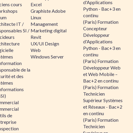
d'Applications
ciens cours
Excel
Python - Bac+3 en
rkshops
Graphiste Adobe
continu
rum
Linux
(Paris) Formation
hitecte IT /
Management
Concepteur
sponsables SI /
Marketing digital
Développeur
cideurs
Revit
d'Applications
chitecture
UX/UI Design
Python - Bac+3 en
icielle
Web
continu
stèmes
Windows Server
(Paris) Formation
information
Développeur Web
sponsable de la
et Web Mobile –
urité et des
Bac+2 en continu
stèmes
(Paris) Formation
informations
Technicien
SI)
Supérieur Systèmes
mmercial
et Réseaux - Bac+2
mmercial
en continu
ils de
(Paris) Formation
ntreprise
Technicien
ospection
Supérieur en