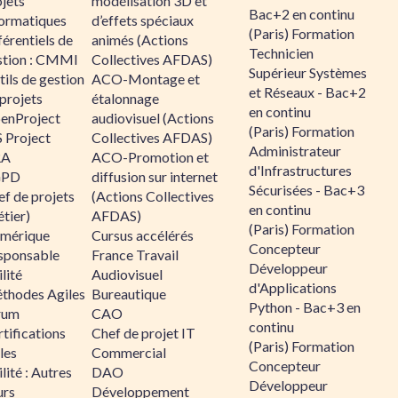
jets
modélisation 3D et
Bac+2 en continu
formatiques
d’effets spéciaux
(Paris) Formation
érentiels de
animés (Actions
Technicien
stion : CMMI
Collectives AFDAS)
Supérieur Systèmes
ils de gestion
ACO-Montage et
et Réseaux - Bac+2
projets
étalonnage
en continu
enProject
audiovisuel (Actions
(Paris) Formation
 Project
Collectives AFDAS)
Administrateur
RA
ACO-Promotion et
d'Infrastructures
GPD
diffusion sur internet
Sécurisées - Bac+3
f de projets
(Actions Collectives
en continu
tier)
AFDAS)
(Paris) Formation
mérique
Cursus accélérés
Concepteur
sponsable
France Travail
Développeur
lité
Audiovisuel
d'Applications
thodes Agiles
Bureautique
Python - Bac+3 en
rum
CAO
continu
tifications
Chef de projet IT
(Paris) Formation
les
Commercial
Concepteur
lité : Autres
DAO
Développeur
urs
Développement