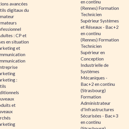
en continu
tions avancées
(Rennes) Formation
ils digitaux du
Technicien
rmateur
Supérieur Systèmes
rmateurs
et Réseaux - Bac+2
ofessionnel
en continu
dultes : CP et
(Rennes) Formation
es en situation
Technicien
rketing et
Supérieur en
mmunication
Conception
mmunication
Industrielle de
ntreprise
Systèmes
rketing
Mécaniques -
rketing :
Bac+2 en continu
ils
(Strasbourg)
ditionnels
Formation
uveaux
Administrateur
duits et
d'Infrastructures
uveaux
Sécurisées - Bac+3
rchés
en continu
rketing
(Strasbourg)