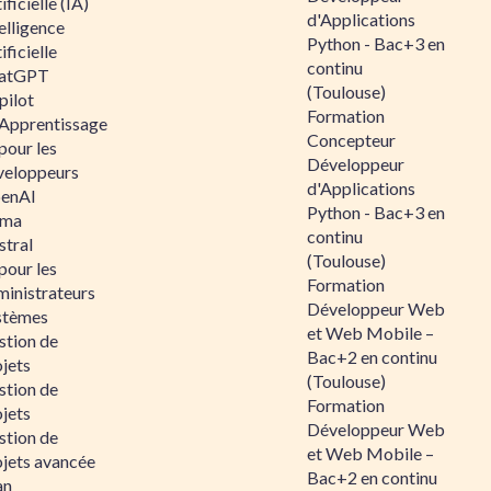
ificielle (IA)
d'Applications
elligence
Python - Bac+3 en
ificielle
continu
atGPT
(Toulouse)
pilot
Formation
 Apprentissage
Concepteur
pour les
Développeur
veloppeurs
d'Applications
enAI
Python - Bac+3 en
ama
continu
stral
(Toulouse)
pour les
Formation
ministrateurs
Développeur Web
stèmes
et Web Mobile –
stion de
Bac+2 en continu
jets
(Toulouse)
stion de
Formation
jets
Développeur Web
stion de
et Web Mobile –
ojets avancée
Bac+2 en continu
an