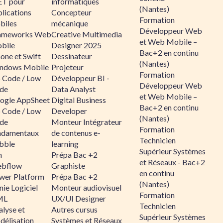
ET pour
informatiques
(Nantes)
lications
Concepteur
Formation
biles
mécanique
Développeur Web
ameworks Web
Creative Multimedia
et Web Mobile –
bile
Designer 2025
Bac+2 en continu
one et Swift
Dessinateur
(Nantes)
ndows Mobile
Projeteur
Formation
 Code / Low
Développeur BI -
Développeur Web
de
Data Analyst
et Web Mobile –
ogle AppSheet
Digital Business
Bac+2 en continu
 Code / Low
Developer
(Nantes)
de
Monteur Intégrateur
Formation
ndamentaux
de contenus e-
Technicien
bble
learning
Supérieur Systèmes
n
Prépa Bac +2
et Réseaux - Bac+2
bflow
Graphiste
en continu
wer Platform
Prépa Bac +2
(Nantes)
ie Logiciel
Monteur audiovisuel
Formation
ML
UX/UI Designer
Technicien
alyse et
Autres cursus
Supérieur Systèmes
délisation
Systèmes et Réseaux