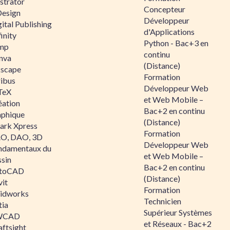
ustrator
Concepteur
Design
Développeur
ital Publishing
d'Applications
inity
Python - Bac+3 en
mp
continu
nva
(Distance)
kscape
Formation
ribus
Développeur Web
TeX
et Web Mobile –
éation
Bac+2 en continu
aphique
(Distance)
ark Xpress
Formation
O, DAO, 3D
Développeur Web
ndamentaux du
et Web Mobile –
ssin
Bac+2 en continu
toCAD
(Distance)
vit
Formation
lidworks
Technicien
tia
Supérieur Systèmes
WCAD
et Réseaux - Bac+2
aftsight