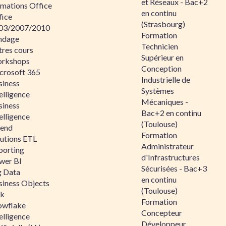
et Réseaux - Bac+2
rmations Office
en continu
fice
(Strasbourg)
03/2007/2010
Formation
ndage
Technicien
tres cours
Supérieur en
rkshops
Conception
crosoft 365
Industrielle de
siness
Systèmes
elligence
Mécaniques -
siness
Bac+2 en continu
elligence
(Toulouse)
lend
Formation
lutions ETL
Administrateur
porting
d'Infrastructures
wer BI
Sécurisées - Bac+3
g Data
en continu
siness Objects
(Toulouse)
ik
Formation
owflake
Concepteur
elligence
Développeur