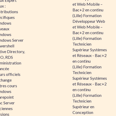
nux Expert
et Web Mobile –
ux :
Bac+2 en continu
tributions
(Lille) Formation
écifiques
Développeur Web
ndows
et Web Mobile –
seaux
Bac+2 en continu
ndows
(Lille) Formation
ndows Server
Technicien
wershell
Supérieur Systèmes
ive Directory,
et Réseaux - Bac+2
O, RDS
en continu
ministration
(Lille) Formation
ancée
Technicien
rs officiels
Supérieur Systèmes
change
et Réseaux - Bac+2
tres cours
en continu
ndows
(Lille) Formation
arepoint
Technicien
nc Server
Supérieur en
ciennes
Conception
rsions