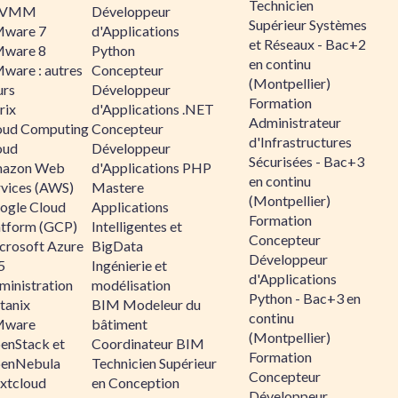
Technicien
CVMM
Développeur
Supérieur Systèmes
ware 7
d'Applications
et Réseaux - Bac+2
ware 8
Python
en continu
ware : autres
Concepteur
(Montpellier)
urs
Développeur
Formation
rix
d'Applications .NET
Administrateur
oud Computing
Concepteur
d'Infrastructures
oud
Développeur
Sécurisées - Bac+3
azon Web
d'Applications PHP
en continu
rvices (AWS)
Mastere
(Montpellier)
ogle Cloud
Applications
Formation
atform (GCP)
Intelligentes et
Concepteur
crosoft Azure
BigData
Développeur
5
Ingénierie et
d'Applications
ministration
modélisation
Python - Bac+3 en
tanix
BIM Modeleur du
continu
ware
bâtiment
(Montpellier)
enStack et
Coordinateur BIM
Formation
enNebula
Technicien Supérieur
Concepteur
xtcloud
en Conception
Développeur