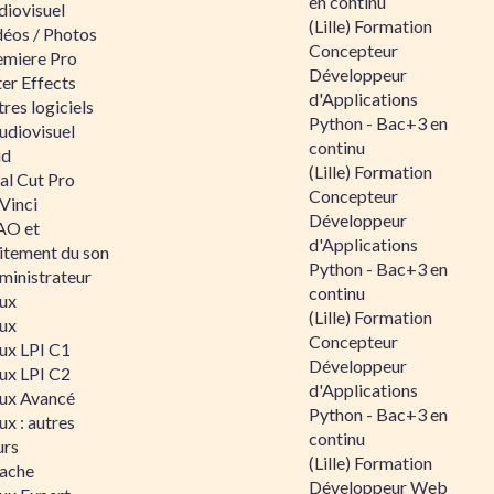
en continu
diovisuel
(Lille) Formation
déos / Photos
Concepteur
emiere Pro
Développeur
er Effects
d'Applications
res logiciels
Python - Bac+3 en
udiovisuel
continu
id
(Lille) Formation
al Cut Pro
Concepteur
Vinci
Développeur
O et
d'Applications
aitement du son
Python - Bac+3 en
ministrateur
continu
nux
(Lille) Formation
nux
Concepteur
nux LPI C1
Développeur
nux LPI C2
d'Applications
nux Avancé
Python - Bac+3 en
ux : autres
continu
urs
(Lille) Formation
ache
Développeur Web