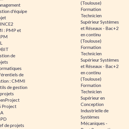
(Toulouse)
nagement
Formation
stion d'équipe
Technicien
jet
Supérieur Systèmes
INCE2
et Réseaux - Bac+2
I : PMP et
en continu
APM
(Toulouse)
IL
Formation
BIT
Technicien
stion de
Supérieur Systèmes
jets
et Réseaux - Bac+2
formatiques
en continu
érentiels de
(Toulouse)
stion : CMMI
Formation
ils de gestion
Technicien
projets
Supérieur en
enProject
Conception
 Project
Industrielle de
RA
Systèmes
GPD
Mécaniques -
f de projets