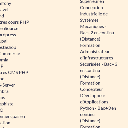
Supérieur en
mfony
Conception
ravel
Industrielle de
nd
Systèmes
tres cours PHP
Mécaniques -
enSource
Bac+2 en continu
rdpress
(Distance)
upal
Formation
estashop
Administrateur
Commerce
d'Infrastructures
omla
Sécurisées - Bac+3
IP
en continu
tres CMS PHP
(Distance)
pe
Formation
-Server
Concepteur
mbra
Développeur
ios
d'Applications
aphiste
Python - Bac+3 en
AO
continu
emiers pas en
(Distance)
éation
Formation