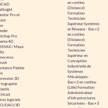
en continu
WCAD
(Distance)
aftsight
Formation
entor Pro et
Technicien
sion
Supérieur Systèmes
eo
et Réseaux - Bac+2
ender
en continu
etchup Pro
(Distance)
nema 4D
Formation
SMAX / Maya
Technicien
ity
Supérieur en
inoceros
Conception
rush
Industrielle de
bstance Painter
Systèmes
is
Mécaniques -
pression 3D
Bac+2 en continu
rtographie
(Lille) Formation
lantis
Administrateur
chicad
d'Infrastructures
res logiciels
Sécurisées - Bac+3
O/DAO/3D