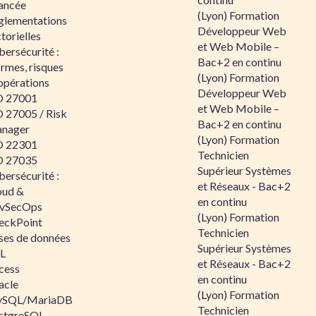
ancée
(Lyon) Formation
glementations
Développeur Web
torielles
et Web Mobile –
ersécurité :
Bac+2 en continu
rmes, risques
(Lyon) Formation
opérations
Développeur Web
O 27001
et Web Mobile –
O 27005 / Risk
Bac+2 en continu
nager
(Lyon) Formation
O 22301
Technicien
O 27035
Supérieur Systèmes
ersécurité :
et Réseaux - Bac+2
oud &
en continu
vSecOps
(Lyon) Formation
eckPoint
Technicien
ses de données
Supérieur Systèmes
L
et Réseaux - Bac+2
cess
en continu
acle
(Lyon) Formation
SQL/MariaDB
Technicien
stgreSQL