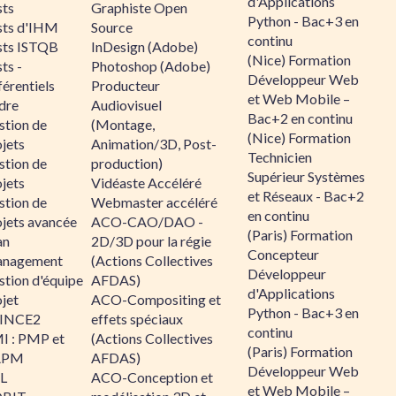
d'Applications
sts
Graphiste Open
Python - Bac+3 en
sts d'IHM
Source
continu
sts ISTQB
InDesign (Adobe)
(Nice) Formation
ts -
Photoshop (Adobe)
Développeur Web
érentiels
Producteur
et Web Mobile –
dre
Audiovisuel
Bac+2 en continu
stion de
(Montage,
(Nice) Formation
jets
Animation/3D, Post-
Technicien
stion de
production)
Supérieur Systèmes
jets
Vidéaste Accéléré
et Réseaux - Bac+2
stion de
Webmaster accéléré
en continu
ojets avancée
ACO-CAO/DAO -
(Paris) Formation
an
2D/3D pour la régie
Concepteur
nagement
(Actions Collectives
Développeur
stion d'équipe
AFDAS)
d'Applications
jet
ACO-Compositing et
Python - Bac+3 en
INCE2
effets spéciaux
continu
I : PMP et
(Actions Collectives
(Paris) Formation
APM
AFDAS)
Développeur Web
IL
ACO-Conception et
et Web Mobile –