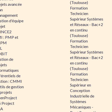
(Toulouse)
ojets avancée
Formation
an
Technicien
nagement
Supérieur Systèmes
stion d'équipe
et Réseaux - Bac+2
jet
en continu
INCE2
(Toulouse)
I : PMP et
Formation
APM
Technicien
IL
Supérieur Systèmes
BIT
et Réseaux - Bac+2
stion de
en continu
jets
(Toulouse)
formatiques
Formation
érentiels de
Technicien
stion : CMMI
Supérieur en
ils de gestion
Conception
projets
Industrielle de
enProject
Systèmes
 Project
Mécaniques -
RA