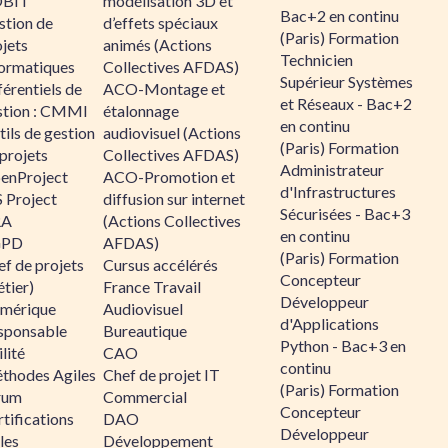
BIT
modélisation 3D et
Bac+2 en continu
stion de
d’effets spéciaux
(Paris) Formation
jets
animés (Actions
Technicien
formatiques
Collectives AFDAS)
Supérieur Systèmes
érentiels de
ACO-Montage et
et Réseaux - Bac+2
stion : CMMI
étalonnage
en continu
ils de gestion
audiovisuel (Actions
(Paris) Formation
projets
Collectives AFDAS)
Administrateur
enProject
ACO-Promotion et
d'Infrastructures
 Project
diffusion sur internet
Sécurisées - Bac+3
RA
(Actions Collectives
en continu
GPD
AFDAS)
(Paris) Formation
f de projets
Cursus accélérés
Concepteur
tier)
France Travail
Développeur
mérique
Audiovisuel
d'Applications
sponsable
Bureautique
Python - Bac+3 en
lité
CAO
continu
thodes Agiles
Chef de projet IT
(Paris) Formation
rum
Commercial
Concepteur
tifications
DAO
Développeur
les
Développement