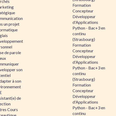
rchés
Formation
rketing
Concepteur
ratégique
Développeur
mmunication
d'Applications
s un projet
Python - Bac+3 en
formatique
continu
glais
(Strasbourg)
veloppement
Formation
rsonnel
Concepteur
se de parole
Développeur
eux
d'Applications
mmuniquer
Python - Bac+3 en
velopper son
continu
entiel
(Strasbourg)
dapter à son
Formation
vironnement
Concepteur
E
Développeur
istant(e) de
d'Applications
ection
Python - Bac+3 en
tres Cours
continu
reautique