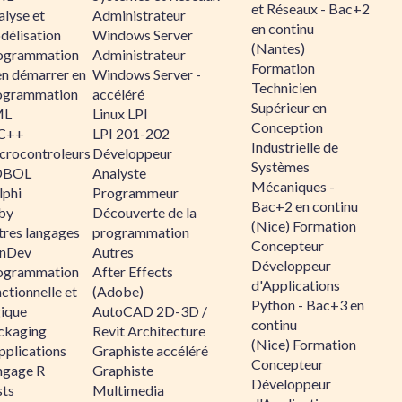
et Réseaux - Bac+2
alyse et
Administrateur
en continu
délisation
Windows Server
(Nantes)
ogrammation
Administrateur
Formation
en démarrer en
Windows Server -
Technicien
ogrammation
accéléré
Supérieur en
ML
Linux LPI
Conception
C++
LPI 201-202
Industrielle de
crocontroleurs
Développeur
Systèmes
OBOL
Analyste
Mécaniques -
lphi
Programmeur
Bac+2 en continu
by
Découverte de la
(Nice) Formation
tres langages
programmation
Concepteur
nDev
Autres
Développeur
ogrammation
After Effects
d'Applications
ctionnelle et
(Adobe)
Python - Bac+3 en
gique
AutoCAD 2D-3D /
continu
ckaging
Revit Architecture
(Nice) Formation
pplications
Graphiste accéléré
Concepteur
ngage R
Graphiste
Développeur
sts
Multimedia