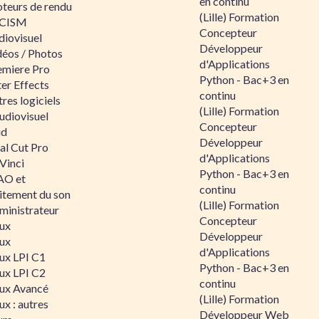
en continu
teurs de rendu
(Lille) Formation
CISM
Concepteur
diovisuel
Développeur
déos / Photos
d'Applications
emiere Pro
Python - Bac+3 en
er Effects
continu
res logiciels
(Lille) Formation
udiovisuel
Concepteur
id
Développeur
al Cut Pro
d'Applications
Vinci
Python - Bac+3 en
O et
continu
aitement du son
(Lille) Formation
ministrateur
Concepteur
nux
Développeur
nux
d'Applications
nux LPI C1
Python - Bac+3 en
nux LPI C2
continu
nux Avancé
(Lille) Formation
ux : autres
Développeur Web