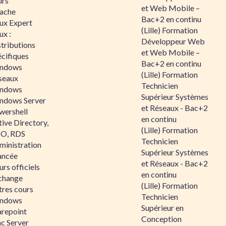
urs
et Web Mobile –
ache
Bac+2 en continu
nux Expert
(Lille) Formation
ux :
Développeur Web
tributions
et Web Mobile –
écifiques
Bac+2 en continu
ndows
(Lille) Formation
seaux
Technicien
ndows
Supérieur Systèmes
ndows Server
et Réseaux - Bac+2
wershell
en continu
ive Directory,
(Lille) Formation
O, RDS
Technicien
ministration
Supérieur Systèmes
ancée
et Réseaux - Bac+2
rs officiels
en continu
change
(Lille) Formation
tres cours
Technicien
ndows
Supérieur en
arepoint
Conception
nc Server