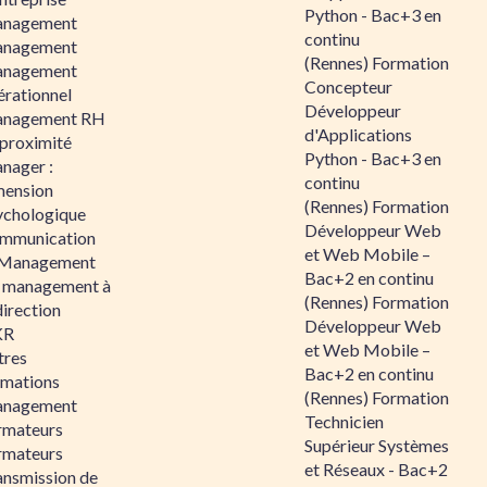
Python - Bac+3 en
nagement
continu
nagement
(Rennes) Formation
nagement
Concepteur
érationnel
Développeur
nagement RH
d'Applications
 proximité
Python - Bac+3 en
nager :
continu
mension
(Rennes) Formation
ychologique
Développeur Web
mmunication
et Web Mobile –
 Management
Bac+2 en continu
 management à
(Rennes) Formation
direction
Développeur Web
KR
et Web Mobile –
tres
Bac+2 en continu
rmations
(Rennes) Formation
nagement
Technicien
rmateurs
Supérieur Systèmes
rmateurs
et Réseaux - Bac+2
ansmission de