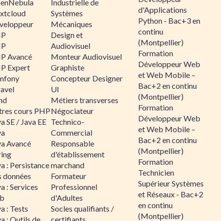
enNebula
Industrielle de
d'Applications
xtcloud
Systèmes
Python - Bac+3 en
veloppeur
Mécaniques
continu
HP
Design et
(Montpellier)
HP
Audiovisuel
Formation
P Avancé
Monteur Audiovisuel
Développeur Web
P Expert
Graphiste
et Web Mobile –
mfony
Concepteur Designer
Bac+2 en continu
ravel
UI
(Montpellier)
nd
Métiers transverses
Formation
tres cours PHP
Négociateur
Développeur Web
a SE / Java EE
Technico-
et Web Mobile –
va
Commercial
Bac+2 en continu
va Avancé
Responsable
(Montpellier)
ring
d'établissement
Formation
a : Persistance
marchand
Technicien
s données
Formateur
Supérieur Systèmes
a : Services
Professionnel
et Réseaux - Bac+2
b
d'Adultes
en continu
a : Tests
Socles qualifiants /
(Montpellier)
a : Outils de
certifiants