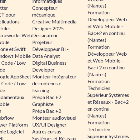
lin
informatiques
(Nantes)
tter
Concepteur
Formation
ET pour
mécanique
Développeur Web
lications
Creative Multimedia
et Web Mobile –
biles
Designer 2025
Bac+2 en continu
ameworks Web
Dessinateur
(Nantes)
bile
Projeteur
Formation
one et Swift
Développeur BI -
Développeur Web
ndows Mobile
Data Analyst
et Web Mobile –
 Code / Low
Digital Business
Bac+2 en continu
de
Developer
(Nantes)
ogle AppSheet
Monteur Intégrateur
Formation
 Code / Low
de contenus e-
Technicien
de
learning
Supérieur Systèmes
ndamentaux
Prépa Bac +2
et Réseaux - Bac+2
bble
Graphiste
en continu
n
Prépa Bac +2
(Nantes)
bflow
Monteur audiovisuel
Formation
wer Platform
UX/UI Designer
Technicien
ie Logiciel
Autres cursus
Supérieur Systèmes
ML
Systèmes et Réseaux