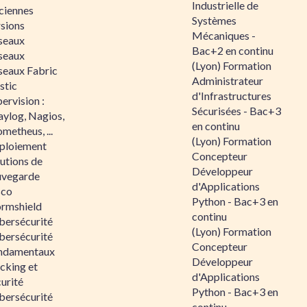
Industrielle de
ciennes
Systèmes
rsions
Mécaniques -
seaux
Bac+2 en continu
seaux
(Lyon) Formation
seaux Fabric
Administrateur
stic
d'Infrastructures
ervision :
Sécurisées - Bac+3
aylog, Nagios,
en continu
metheus, ...
(Lyon) Formation
ploiement
Concepteur
utions de
Développeur
uvegarde
d'Applications
sco
Python - Bac+3 en
ormshield
continu
bersécurité
(Lyon) Formation
bersécurité
Concepteur
ndamentaux
Développeur
cking et
d'Applications
urité
Python - Bac+3 en
bersécurité
continu