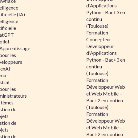
owflake
d'Applications
elligence
Python - Bac+3 en
ificielle (IA)
continu
elligence
(Toulouse)
ificielle
Formation
atGPT
Concepteur
pilot
Développeur
 Apprentissage
d'Applications
pour les
Python - Bac+3 en
veloppeurs
continu
enAI
(Toulouse)
ama
Formation
stral
Développeur Web
pour les
et Web Mobile –
ministrateurs
Bac+2 en continu
stèmes
(Toulouse)
stion de
Formation
jets
Développeur Web
stion de
et Web Mobile –
jets
Bac+2 en continu
stion de