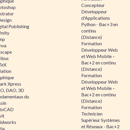
aphique
Concepteur
otoshop
Développeur
ustrator
d'Applications
Design
Python - Bac+3 en
ital Publishing
continu
inity
(Distance)
mp
Formation
nva
Développeur Web
kscape
et Web Mobile –
ribus
Bac+2 en continu
TeX
(Distance)
éation
Formation
aphique
Développeur Web
ark Xpress
et Web Mobile –
O, DAO, 3D
Bac+2 en continu
ndamentaux du
(Distance)
ssin
Formation
toCAD
Technicien
vit
Supérieur Systèmes
lidworks
et Réseaux - Bac+2
tia