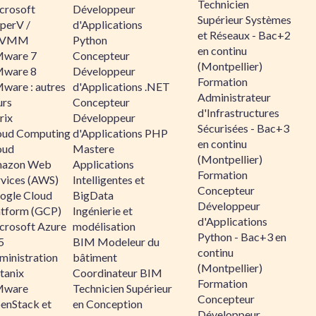
Technicien
crosoft
Développeur
Supérieur Systèmes
perV /
d'Applications
et Réseaux - Bac+2
CVMM
Python
en continu
ware 7
Concepteur
(Montpellier)
ware 8
Développeur
Formation
ware : autres
d'Applications .NET
Administrateur
urs
Concepteur
d'Infrastructures
rix
Développeur
Sécurisées - Bac+3
oud Computing
d'Applications PHP
en continu
oud
Mastere
(Montpellier)
azon Web
Applications
Formation
rvices (AWS)
Intelligentes et
Concepteur
ogle Cloud
BigData
Développeur
atform (GCP)
Ingénierie et
d'Applications
crosoft Azure
modélisation
Python - Bac+3 en
5
BIM Modeleur du
continu
ministration
bâtiment
(Montpellier)
tanix
Coordinateur BIM
Formation
ware
Technicien Supérieur
Concepteur
enStack et
en Conception
Développeur