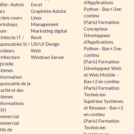
d'Applications
lité : Autres
Excel
Python - Bac+3 en
urs
Graphiste Adobe
continu
ciens cours
Linux
(Paris) Formation
rkshops
Management
Concepteur
rum
Marketing digital
Développeur
hitecte IT /
Revit
d'Applications
sponsables SI /
UX/UI Design
Python - Bac+3 en
cideurs
Web
continu
chitecture
Windows Server
(Paris) Formation
icielle
Développeur Web
stèmes
et Web Mobile –
information
Bac+2 en continu
sponsable de la
(Paris) Formation
urité et des
Technicien
stèmes
Supérieur Systèmes
informations
et Réseaux - Bac+2
SI)
en continu
mmercial
(Paris) Formation
mmercial
Technicien
ils de
Supérieur en