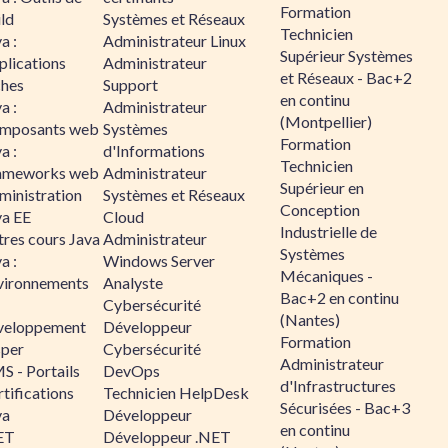
Formation
ld
Systèmes et Réseaux
Technicien
a :
Administrateur Linux
Supérieur Systèmes
plications
Administrateur
et Réseaux - Bac+2
ches
Support
en continu
a :
Administrateur
(Montpellier)
mposants web
Systèmes
Formation
a :
d'Informations
Technicien
ameworks web
Administrateur
Supérieur en
ministration
Systèmes et Réseaux
Conception
va EE
Cloud
Industrielle de
tres cours Java
Administrateur
Systèmes
a :
Windows Server
Mécaniques -
vironnements
Analyste
Bac+2 en continu
Cybersécurité
(Nantes)
veloppement
Développeur
Formation
sper
Cybersécurité
Administrateur
S - Portails
DevOps
d'Infrastructures
tifications
Technicien HelpDesk
Sécurisées - Bac+3
va
Développeur
en continu
ET
Développeur .NET