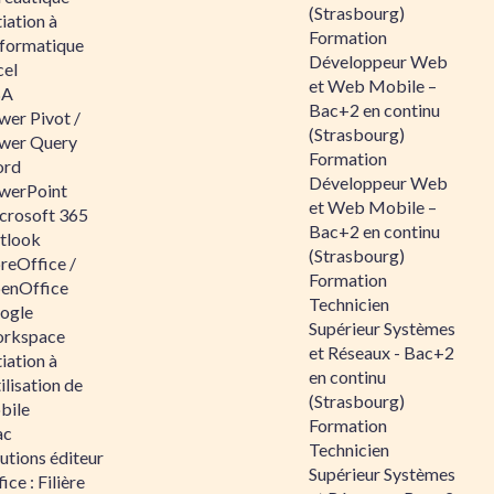
(Strasbourg)
tiation à
Formation
nformatique
Développeur Web
cel
et Web Mobile –
BA
Bac+2 en continu
wer Pivot /
(Strasbourg)
wer Query
Formation
rd
Développeur Web
werPoint
et Web Mobile –
crosoft 365
Bac+2 en continu
tlook
(Strasbourg)
reOffice /
Formation
enOffice
Technicien
ogle
Supérieur Systèmes
rkspace
et Réseaux - Bac+2
tiation à
en continu
tilisation de
(Strasbourg)
bile
Formation
ac
Technicien
utions éditeur
Supérieur Systèmes
ice : Filière