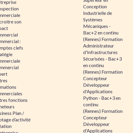
ntreprise
Conception
ospection
Industrielle de
mmerciale
Systèmes
croitre son
Mécaniques -
pact
Bac+2 en continu
mmercial
(Rennes) Formation
mmercial :
Administrateur
mptes clefs
d'Infrastructures
atégie
Sécurisées - Bac+3
mmerciale
en continu
mmercial
(Rennes) Formation
pert
Concepteur
tres
Développeur
rmations
d'Applications
mmerciales
Python - Bac+3 en
tres fonctions
continu
heteurs
(Rennes) Formation
iness Plan /
Concepteur
otage d’activité
Développeur
éation
d'Applications
ntreprise