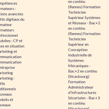
en continu
mpétences
(Rennes) Formation
rmateurs :
Technicien
tions avancées
Supérieur Systèmes
ils digitaux du
et Réseaux - Bac+2
rmateur
en continu
rmateurs
(Rennes) Formation
ofessionnel
Technicien
dultes : CP et
Supérieur en
es en situation
Conception
rketing et
Industrielle de
mmunication
Systèmes
mmunication
Mécaniques -
ntreprise
Bac+2 en continu
rketing
(Strasbourg)
rketing :
Formation
ils
Administrateur
ditionnels
d'Infrastructures
uveaux
Sécurisées - Bac+3
duits et
en continu
uveaux
(Strasbourg)