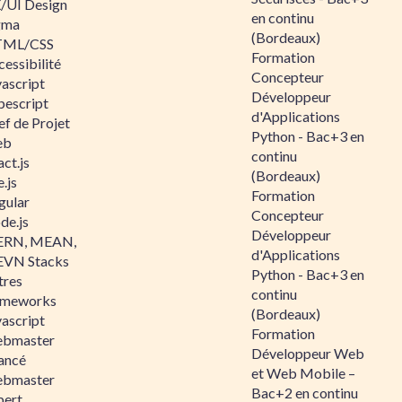
/UI Design
en continu
gma
(Bordeaux)
ML/CSS
Formation
essibilité
Concepteur
vascript
Développeur
pescript
d'Applications
ef de Projet
Python - Bac+3 en
eb
continu
ct.js
(Bordeaux)
.js
Formation
gular
Concepteur
de.js
Développeur
RN, MEAN,
d'Applications
VN Stacks
Python - Bac+3 en
tres
continu
ameworks
(Bordeaux)
vascript
Formation
bmaster
Développeur Web
ancé
et Web Mobile –
bmaster
Bac+2 en continu
pert