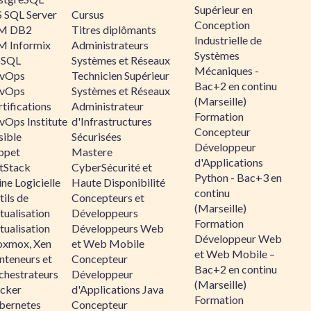
Supérieur en
 SQL Server
Cursus
Conception
M DB2
Titres diplômants
Industrielle de
M Informix
Administrateurs
Systèmes
SQL
Systèmes et Réseaux
Mécaniques -
vOps
Technicien Supérieur
Bac+2 en continu
vOps
Systèmes et Réseaux
(Marseille)
tifications
Administrateur
Formation
vOps Institute
d'Infrastructures
Concepteur
sible
Sécurisées
Développeur
ppet
Mastere
d'Applications
ltStack
CyberSécurité et
Python - Bac+3 en
ne Logicielle
Haute Disponibilité
continu
ils de
Concepteurs et
(Marseille)
tualisation
Développeurs
Formation
tualisation
Développeurs Web
Développeur Web
oxmox, Xen
et Web Mobile
et Web Mobile –
nteneurs et
Concepteur
Bac+2 en continu
chestrateurs
Développeur
(Marseille)
cker
d'Applications Java
Formation
bernetes
Concepteur