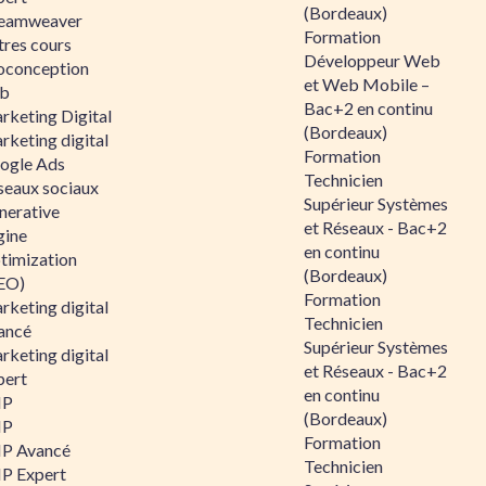
(Bordeaux)
eamweaver
Formation
tres cours
Développeur Web
oconception
et Web Mobile –
b
Bac+2 en continu
rketing Digital
(Bordeaux)
rketing digital
Formation
ogle Ads
Technicien
seaux sociaux
Supérieur Systèmes
nerative
et Réseaux - Bac+2
gine
en continu
timization
(Bordeaux)
EO)
Formation
rketing digital
Technicien
ancé
Supérieur Systèmes
rketing digital
et Réseaux - Bac+2
pert
en continu
HP
(Bordeaux)
HP
Formation
P Avancé
Technicien
P Expert