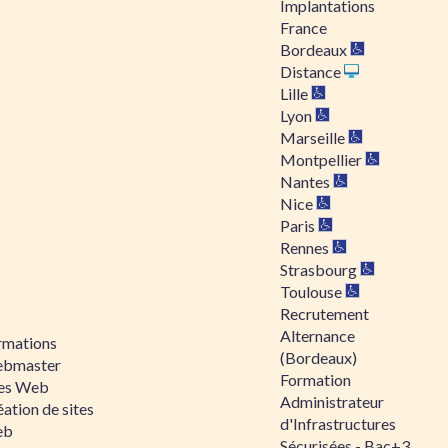
Implantations
France
Bordeaux
Distance
Lille
Lyon
Marseille
Montpellier
Nantes
Nice
Paris
Rennes
Strasbourg
Toulouse
Recrutement
Alternance
rmations
(Bordeaux)
bmaster
Formation
tes Web
Administrateur
ation de sites
d'Infrastructures
eb
Sécurisées - Bac+3