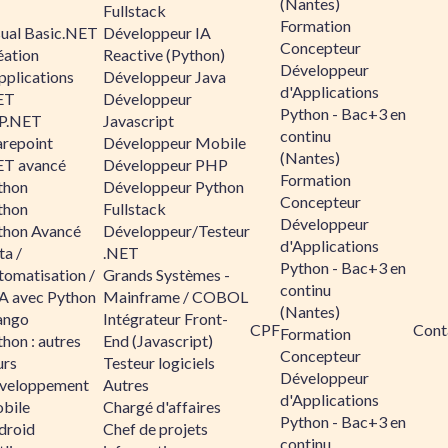
(Nantes)
Fullstack
Formation
sual Basic.NET
Développeur IA
Concepteur
éation
Reactive (Python)
Développeur
pplications
Développeur Java
d'Applications
ET
Développeur
Python - Bac+3 en
P.NET
Javascript
continu
arepoint
Développeur Mobile
(Nantes)
ET avancé
Développeur PHP
Formation
thon
Développeur Python
Concepteur
thon
Fullstack
Développeur
thon Avancé
Développeur/Testeur
d'Applications
ta /
.NET
Python - Bac+3 en
tomatisation /
Grands Systèmes -
continu
A avec Python
Mainframe / COBOL
(Nantes)
ango
Intégrateur Front-
CPF
Cont
Formation
hon : autres
End (Javascript)
Concepteur
urs
Testeur logiciels
Développeur
veloppement
Autres
d'Applications
bile
Chargé d'affaires
Python - Bac+3 en
droid
Chef de projets
continu