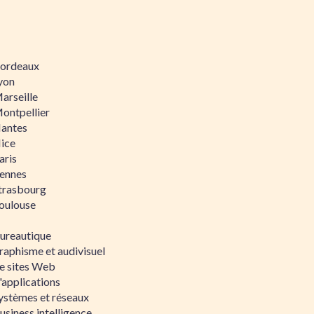
 Bordeaux
Lyon
Marseille
Montpellier
Nantes
Nice
aris
Rennes
Strasbourg
Toulouse
bureautique
raphisme et audivisuel
e sites Web
'applications
ystèmes et réseaux
siness intelligence