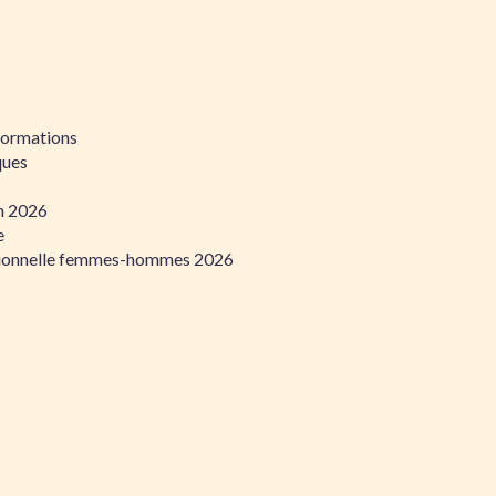
formations
ques
on 2026
e
ssionnelle femmes-hommes 2026