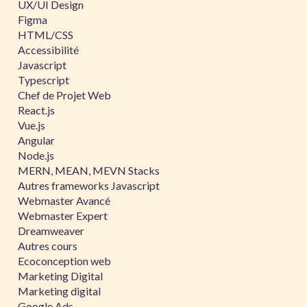
UX/UI Design
Figma
HTML/CSS
Accessibilité
Javascript
Typescript
Chef de Projet Web
React.js
Vue.js
Angular
Node.js
MERN, MEAN, MEVN Stacks
Autres frameworks Javascript
Webmaster Avancé
Webmaster Expert
Dreamweaver
Autres cours
Ecoconception web
Marketing Digital
Marketing digital
Google Ads