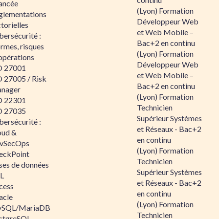
ancée
(Lyon) Formation
glementations
Développeur Web
torielles
et Web Mobile –
ersécurité :
Bac+2 en continu
rmes, risques
(Lyon) Formation
opérations
Développeur Web
O 27001
et Web Mobile –
O 27005 / Risk
Bac+2 en continu
nager
(Lyon) Formation
O 22301
Technicien
O 27035
Supérieur Systèmes
ersécurité :
et Réseaux - Bac+2
oud &
en continu
vSecOps
(Lyon) Formation
eckPoint
Technicien
ses de données
Supérieur Systèmes
L
et Réseaux - Bac+2
cess
en continu
acle
(Lyon) Formation
SQL/MariaDB
Technicien
stgreSQL