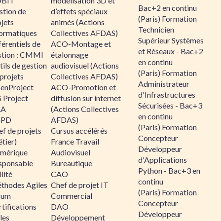
BIT
modélisation 3D et
Bac+2 en continu
stion de
d’effets spéciaux
(Paris) Formation
jets
animés (Actions
Technicien
formatiques
Collectives AFDAS)
Supérieur Systèmes
érentiels de
ACO-Montage et
et Réseaux - Bac+2
stion : CMMI
étalonnage
en continu
ils de gestion
audiovisuel (Actions
(Paris) Formation
projets
Collectives AFDAS)
Administrateur
enProject
ACO-Promotion et
d'Infrastructures
 Project
diffusion sur internet
Sécurisées - Bac+3
RA
(Actions Collectives
en continu
GPD
AFDAS)
(Paris) Formation
f de projets
Cursus accélérés
Concepteur
tier)
France Travail
Développeur
mérique
Audiovisuel
d'Applications
sponsable
Bureautique
Python - Bac+3 en
lité
CAO
continu
thodes Agiles
Chef de projet IT
(Paris) Formation
rum
Commercial
Concepteur
tifications
DAO
Développeur
les
Développement