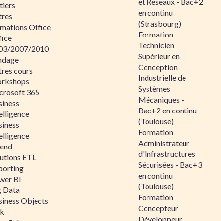
et Réseaux - Bac+2
tiers
en continu
tres
(Strasbourg)
rmations Office
Formation
fice
Technicien
03/2007/2010
Supérieur en
ndage
Conception
tres cours
Industrielle de
rkshops
Systèmes
crosoft 365
Mécaniques -
siness
Bac+2 en continu
elligence
(Toulouse)
siness
Formation
elligence
Administrateur
lend
d'Infrastructures
lutions ETL
Sécurisées - Bac+3
porting
en continu
wer BI
(Toulouse)
g Data
Formation
siness Objects
Concepteur
ik
Développeur