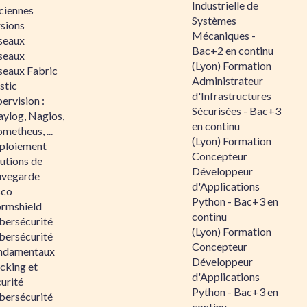
Industrielle de
ciennes
Systèmes
rsions
Mécaniques -
seaux
Bac+2 en continu
seaux
(Lyon) Formation
seaux Fabric
Administrateur
stic
d'Infrastructures
ervision :
Sécurisées - Bac+3
aylog, Nagios,
en continu
metheus, ...
(Lyon) Formation
ploiement
Concepteur
utions de
Développeur
uvegarde
d'Applications
sco
Python - Bac+3 en
ormshield
continu
bersécurité
(Lyon) Formation
bersécurité
Concepteur
ndamentaux
Développeur
cking et
d'Applications
urité
Python - Bac+3 en
bersécurité
continu