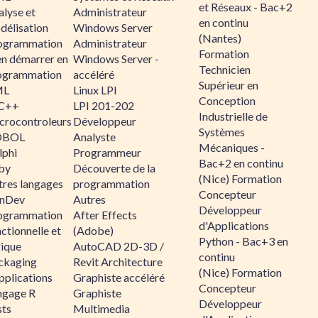
et Réseaux - Bac+2
alyse et
Administrateur
en continu
délisation
Windows Server
(Nantes)
ogrammation
Administrateur
Formation
en démarrer en
Windows Server -
Technicien
ogrammation
accéléré
Supérieur en
ML
Linux LPI
Conception
C++
LPI 201-202
Industrielle de
crocontroleurs
Développeur
Systèmes
OBOL
Analyste
Mécaniques -
lphi
Programmeur
Bac+2 en continu
by
Découverte de la
(Nice) Formation
tres langages
programmation
Concepteur
nDev
Autres
Développeur
ogrammation
After Effects
d'Applications
ctionnelle et
(Adobe)
Python - Bac+3 en
gique
AutoCAD 2D-3D /
continu
ckaging
Revit Architecture
(Nice) Formation
pplications
Graphiste accéléré
Concepteur
ngage R
Graphiste
Développeur
sts
Multimedia