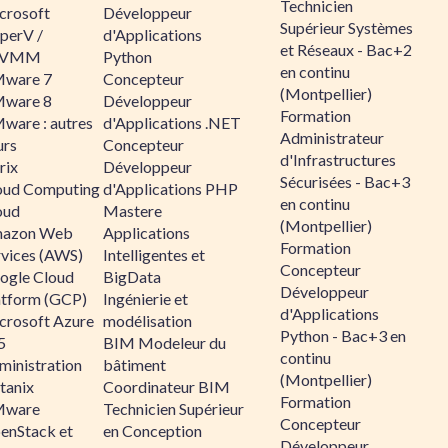
Technicien
crosoft
Développeur
Supérieur Systèmes
perV /
d'Applications
et Réseaux - Bac+2
CVMM
Python
en continu
ware 7
Concepteur
(Montpellier)
ware 8
Développeur
Formation
ware : autres
d'Applications .NET
Administrateur
urs
Concepteur
d'Infrastructures
rix
Développeur
Sécurisées - Bac+3
oud Computing
d'Applications PHP
en continu
oud
Mastere
(Montpellier)
azon Web
Applications
Formation
rvices (AWS)
Intelligentes et
Concepteur
ogle Cloud
BigData
Développeur
atform (GCP)
Ingénierie et
d'Applications
crosoft Azure
modélisation
Python - Bac+3 en
5
BIM Modeleur du
continu
ministration
bâtiment
(Montpellier)
tanix
Coordinateur BIM
Formation
ware
Technicien Supérieur
Concepteur
enStack et
en Conception
Développeur