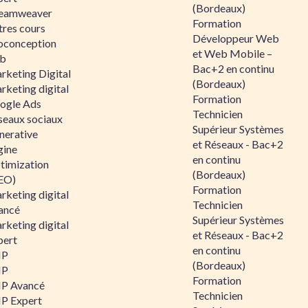
(Bordeaux)
eamweaver
Formation
tres cours
Développeur Web
oconception
et Web Mobile –
b
Bac+2 en continu
rketing Digital
(Bordeaux)
rketing digital
Formation
ogle Ads
Technicien
seaux sociaux
Supérieur Systèmes
nerative
et Réseaux - Bac+2
gine
en continu
timization
(Bordeaux)
EO)
Formation
rketing digital
Technicien
ancé
Supérieur Systèmes
rketing digital
et Réseaux - Bac+2
pert
en continu
HP
(Bordeaux)
HP
Formation
P Avancé
Technicien
P Expert