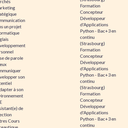
rchés
Formation
rketing
Concepteur
ratégique
Développeur
mmunication
d'Applications
s un projet
Python - Bac+3 en
formatique
continu
glais
(Strasbourg)
veloppement
Formation
rsonnel
Concepteur
se de parole
Développeur
eux
d'Applications
mmuniquer
Python - Bac+3 en
velopper son
continu
entiel
(Strasbourg)
dapter à son
Formation
vironnement
Concepteur
E
Développeur
istant(e) de
d'Applications
ection
Python - Bac+3 en
tres Cours
continu
reautique