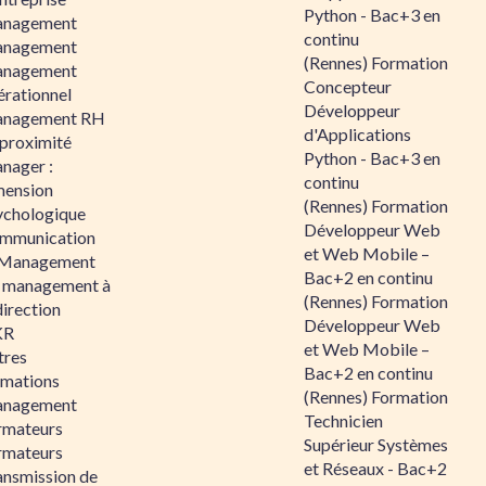
Python - Bac+3 en
nagement
continu
nagement
(Rennes) Formation
nagement
Concepteur
érationnel
Développeur
nagement RH
d'Applications
 proximité
Python - Bac+3 en
nager :
continu
mension
(Rennes) Formation
ychologique
Développeur Web
mmunication
et Web Mobile –
 Management
Bac+2 en continu
 management à
(Rennes) Formation
direction
Développeur Web
KR
et Web Mobile –
tres
Bac+2 en continu
rmations
(Rennes) Formation
nagement
Technicien
rmateurs
Supérieur Systèmes
rmateurs
et Réseaux - Bac+2
ansmission de