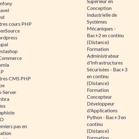
Supérieur en
mfony
Conception
ravel
Industrielle de
nd
Systèmes
tres cours PHP
Mécaniques -
enSource
Bac+2 en continu
rdpress
(Distance)
upal
Formation
estashop
Administrateur
Commerce
d'Infrastructures
omla
Sécurisées - Bac+3
IP
en continu
tres CMS PHP
(Distance)
pe
Formation
-Server
Concepteur
mbra
Développeur
ios
d'Applications
aphiste
Python - Bac+3 en
AO
continu
emiers pas en
(Distance)
éation
Formation