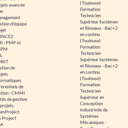
(Toulouse)
ojets avancée
Formation
an
Technicien
nagement
Supérieur Systèmes
stion d'équipe
et Réseaux - Bac+2
jet
en continu
INCE2
(Toulouse)
I : PMP et
Formation
APM
Technicien
IL
Supérieur Systèmes
BIT
et Réseaux - Bac+2
stion de
en continu
jets
(Toulouse)
formatiques
Formation
érentiels de
Technicien
stion : CMMI
Supérieur en
ils de gestion
Conception
projets
Industrielle de
enProject
Systèmes
 Project
Mécaniques -
RA