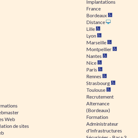
Implantations
France
Bordeaux
Distance
Lille
Lyon
Marseille
Montpellier
Nantes
Nice
Paris
Rennes
Strasbourg
Toulouse
Recrutement
Alternance
rmations
(Bordeaux)
bmaster
Formation
tes Web
Administrateur
ation de sites
d'Infrastructures
eb
Sécurisées - Bac+3