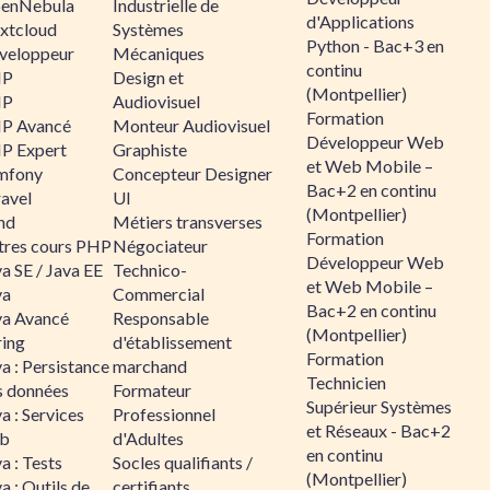
enNebula
Industrielle de
d'Applications
xtcloud
Systèmes
Python - Bac+3 en
veloppeur
Mécaniques
continu
HP
Design et
(Montpellier)
HP
Audiovisuel
Formation
P Avancé
Monteur Audiovisuel
Développeur Web
P Expert
Graphiste
et Web Mobile –
mfony
Concepteur Designer
Bac+2 en continu
ravel
UI
(Montpellier)
nd
Métiers transverses
Formation
tres cours PHP
Négociateur
Développeur Web
a SE / Java EE
Technico-
et Web Mobile –
va
Commercial
Bac+2 en continu
va Avancé
Responsable
(Montpellier)
ring
d'établissement
Formation
a : Persistance
marchand
Technicien
s données
Formateur
Supérieur Systèmes
a : Services
Professionnel
et Réseaux - Bac+2
b
d'Adultes
en continu
a : Tests
Socles qualifiants /
(Montpellier)
a : Outils de
certifiants