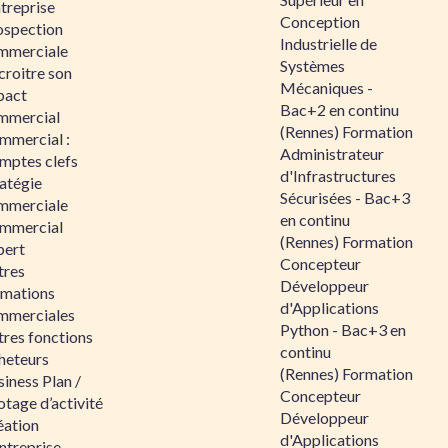
ntreprise
Conception
ospection
Industrielle de
mmerciale
Systèmes
croitre son
Mécaniques -
pact
Bac+2 en continu
mmercial
(Rennes) Formation
mmercial :
Administrateur
mptes clefs
d'Infrastructures
atégie
Sécurisées - Bac+3
mmerciale
en continu
mmercial
(Rennes) Formation
pert
Concepteur
tres
Développeur
rmations
d'Applications
mmerciales
Python - Bac+3 en
tres fonctions
continu
heteurs
(Rennes) Formation
iness Plan /
Concepteur
otage d’activité
Développeur
éation
d'Applications
ntreprise