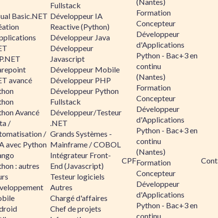
(Nantes)
Fullstack
Formation
sual Basic.NET
Développeur IA
Concepteur
éation
Reactive (Python)
Développeur
pplications
Développeur Java
d'Applications
ET
Développeur
Python - Bac+3 en
P.NET
Javascript
continu
arepoint
Développeur Mobile
(Nantes)
ET avancé
Développeur PHP
Formation
thon
Développeur Python
Concepteur
thon
Fullstack
Développeur
thon Avancé
Développeur/Testeur
d'Applications
ta /
.NET
Python - Bac+3 en
tomatisation /
Grands Systèmes -
continu
A avec Python
Mainframe / COBOL
(Nantes)
ango
Intégrateur Front-
CPF
Cont
Formation
hon : autres
End (Javascript)
Concepteur
urs
Testeur logiciels
Développeur
veloppement
Autres
d'Applications
bile
Chargé d'affaires
Python - Bac+3 en
droid
Chef de projets
continu