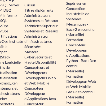
Supérieur en
 SQL Server
Cursus
Conception
M DB2
Titres diplômants
Industrielle de
M Informix
Administrateurs
Systèmes
SQL
Systèmes et Réseaux
Mécaniques -
vOps
Technicien Supérieur
Bac+2 en continu
vOps
Systèmes et Réseaux
(Marseille)
tifications
Administrateur
Formation
vOps Institute
d'Infrastructures
Concepteur
sible
Sécurisées
Développeur
ppet
Mastere
d'Applications
ltStack
CyberSécurité et
Python - Bac+3 en
ne Logicielle
Haute Disponibilité
continu
ils de
Concepteurs et
(Marseille)
tualisation
Développeurs
Formation
tualisation
Développeurs Web
Développeur Web
oxmox, Xen
et Web Mobile
et Web Mobile –
nteneurs et
Concepteur
Bac+2 en continu
chestrateurs
Développeur
(Marseille)
cker
d'Applications Java
Formation
bernetes
Concepteur