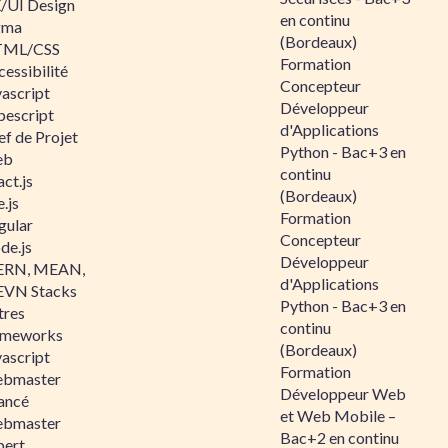
/UI Design
en continu
gma
(Bordeaux)
ML/CSS
Formation
essibilité
Concepteur
vascript
Développeur
pescript
d'Applications
ef de Projet
Python - Bac+3 en
eb
continu
ct.js
(Bordeaux)
.js
Formation
gular
Concepteur
de.js
Développeur
RN, MEAN,
d'Applications
VN Stacks
Python - Bac+3 en
tres
continu
ameworks
(Bordeaux)
vascript
Formation
bmaster
Développeur Web
ancé
et Web Mobile –
bmaster
Bac+2 en continu
pert