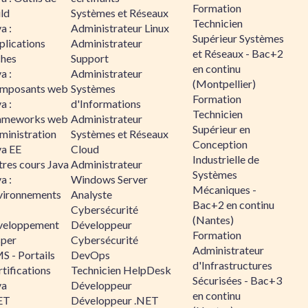
Formation
ld
Systèmes et Réseaux
Technicien
a :
Administrateur Linux
Supérieur Systèmes
plications
Administrateur
et Réseaux - Bac+2
ches
Support
en continu
a :
Administrateur
(Montpellier)
mposants web
Systèmes
Formation
a :
d'Informations
Technicien
ameworks web
Administrateur
Supérieur en
ministration
Systèmes et Réseaux
Conception
va EE
Cloud
Industrielle de
tres cours Java
Administrateur
Systèmes
a :
Windows Server
Mécaniques -
vironnements
Analyste
Bac+2 en continu
Cybersécurité
(Nantes)
veloppement
Développeur
Formation
sper
Cybersécurité
Administrateur
S - Portails
DevOps
d'Infrastructures
tifications
Technicien HelpDesk
Sécurisées - Bac+3
va
Développeur
en continu
ET
Développeur .NET