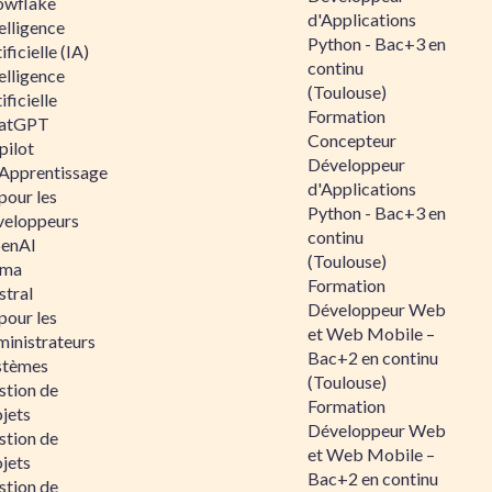
owflake
d'Applications
elligence
Python - Bac+3 en
ificielle (IA)
continu
elligence
(Toulouse)
ificielle
Formation
atGPT
Concepteur
pilot
Développeur
 Apprentissage
d'Applications
pour les
Python - Bac+3 en
veloppeurs
continu
enAI
(Toulouse)
ama
Formation
stral
Développeur Web
pour les
et Web Mobile –
ministrateurs
Bac+2 en continu
stèmes
(Toulouse)
stion de
Formation
jets
Développeur Web
stion de
et Web Mobile –
jets
Bac+2 en continu
stion de