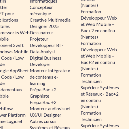
lin
informatiques
(Nantes)
tter
Concepteur
Formation
ET pour
mécanique
Développeur Web
lications
Creative Multimedia
et Web Mobile –
biles
Designer 2025
Bac+2 en continu
ameworks Web
Dessinateur
(Nantes)
bile
Projeteur
Formation
one et Swift
Développeur BI -
Développeur Web
ndows Mobile
Data Analyst
et Web Mobile –
 Code / Low
Digital Business
Bac+2 en continu
de
Developer
(Nantes)
ogle AppSheet
Monteur Intégrateur
Formation
 Code / Low
de contenus e-
Technicien
de
learning
Supérieur Systèmes
ndamentaux
Prépa Bac +2
et Réseaux - Bac+2
bble
Graphiste
en continu
n
Prépa Bac +2
(Nantes)
bflow
Monteur audiovisuel
Formation
wer Platform
UX/UI Designer
Technicien
ie Logiciel
Autres cursus
Supérieur Systèmes
ML
Systèmes et Réseaux