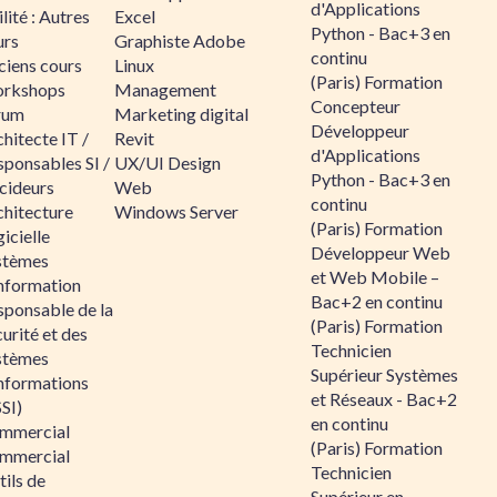
d'Applications
lité : Autres
Excel
Python - Bac+3 en
urs
Graphiste Adobe
continu
ciens cours
Linux
(Paris) Formation
rkshops
Management
Concepteur
rum
Marketing digital
Développeur
hitecte IT /
Revit
d'Applications
sponsables SI /
UX/UI Design
Python - Bac+3 en
cideurs
Web
continu
chitecture
Windows Server
(Paris) Formation
icielle
Développeur Web
stèmes
et Web Mobile –
information
Bac+2 en continu
sponsable de la
(Paris) Formation
urité et des
Technicien
stèmes
Supérieur Systèmes
informations
et Réseaux - Bac+2
SI)
en continu
mmercial
(Paris) Formation
mmercial
Technicien
ils de
Supérieur en