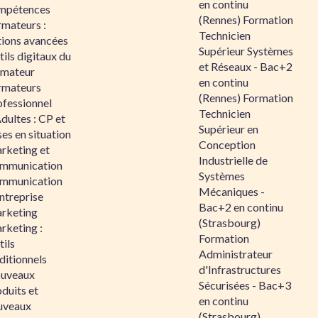
en continu
mpétences
(Rennes) Formation
rmateurs :
Technicien
tions avancées
Supérieur Systèmes
ils digitaux du
et Réseaux - Bac+2
rmateur
en continu
rmateurs
(Rennes) Formation
ofessionnel
Technicien
dultes : CP et
Supérieur en
es en situation
Conception
rketing et
Industrielle de
mmunication
Systèmes
mmunication
Mécaniques -
ntreprise
Bac+2 en continu
rketing
(Strasbourg)
rketing :
Formation
ils
Administrateur
ditionnels
d'Infrastructures
uveaux
Sécurisées - Bac+3
duits et
en continu
uveaux
(Strasbourg)