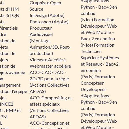
d'Applications
sts
Graphiste Open
Python - Bac+3 en
sts d'IHM
Source
continu
sts ISTQB
InDesign (Adobe)
(Nice) Formation
ts -
Photoshop (Adobe)
Développeur Web
érentiels
Producteur
et Web Mobile –
dre
Audiovisuel
Bac+2 en continu
stion de
(Montage,
(Nice) Formation
jets
Animation/3D, Post-
Technicien
stion de
production)
Supérieur Systèmes
jets
Vidéaste Accéléré
et Réseaux - Bac+2
stion de
Webmaster accéléré
en continu
ojets avancée
ACO-CAO/DAO -
(Paris) Formation
an
2D/3D pour la régie
Concepteur
nagement
(Actions Collectives
Développeur
stion d'équipe
AFDAS)
d'Applications
jet
ACO-Compositing et
Python - Bac+3 en
INCE2
effets spéciaux
continu
I : PMP et
(Actions Collectives
(Paris) Formation
APM
AFDAS)
Développeur Web
IL
ACO-Conception et
et Web Mobile –