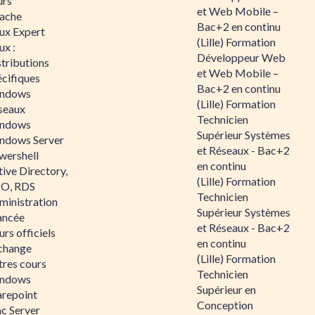
urs
et Web Mobile –
ache
Bac+2 en continu
nux Expert
(Lille) Formation
ux :
Développeur Web
tributions
et Web Mobile –
écifiques
Bac+2 en continu
ndows
(Lille) Formation
seaux
Technicien
ndows
Supérieur Systèmes
ndows Server
et Réseaux - Bac+2
wershell
en continu
ive Directory,
(Lille) Formation
O, RDS
Technicien
ministration
Supérieur Systèmes
ancée
et Réseaux - Bac+2
rs officiels
en continu
change
(Lille) Formation
tres cours
Technicien
ndows
Supérieur en
arepoint
Conception
nc Server