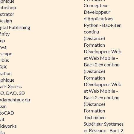
aphique
Concepteur
otoshop
Développeur
ustrator
d'Applications
Design
Python - Bac+3 en
ital Publishing
continu
inity
(Distance)
mp
Formation
nva
Développeur Web
kscape
et Web Mobile –
ribus
Bac+2 en continu
TeX
(Distance)
éation
Formation
aphique
Développeur Web
ark Xpress
et Web Mobile –
O, DAO, 3D
Bac+2 en continu
ndamentaux du
(Distance)
ssin
Formation
toCAD
Technicien
vit
Supérieur Systèmes
lidworks
et Réseaux - Bac+2
tia