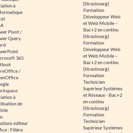
(Strasbourg)
tiation à
Formation
nformatique
Développeur Web
cel
et Web Mobile –
BA
Bac+2 en continu
wer Pivot /
(Strasbourg)
wer Query
Formation
rd
Développeur Web
werPoint
et Web Mobile –
crosoft 365
Bac+2 en continu
tlook
(Strasbourg)
reOffice /
Formation
enOffice
Technicien
ogle
Supérieur Systèmes
rkspace
et Réseaux - Bac+2
tiation à
en continu
tilisation de
(Strasbourg)
bile
Formation
ac
Technicien
utions éditeur
Supérieur Systèmes
ice : Filière