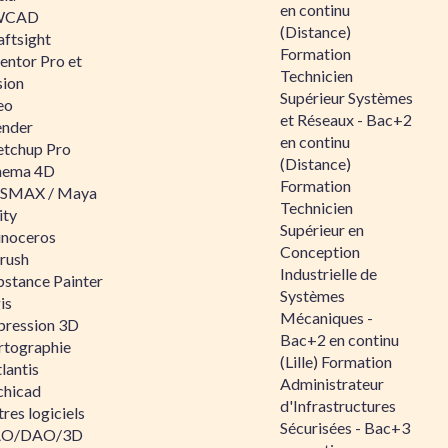
en continu
WCAD
(Distance)
aftsight
Formation
entor Pro et
Technicien
sion
Supérieur Systèmes
eo
et Réseaux - Bac+2
ender
en continu
etchup Pro
(Distance)
nema 4D
Formation
SMAX / Maya
Technicien
ity
Supérieur en
inoceros
Conception
rush
Industrielle de
bstance Painter
Systèmes
is
Mécaniques -
pression 3D
Bac+2 en continu
rtographie
(Lille) Formation
lantis
Administrateur
chicad
d'Infrastructures
res logiciels
Sécurisées - Bac+3
O/DAO/3D