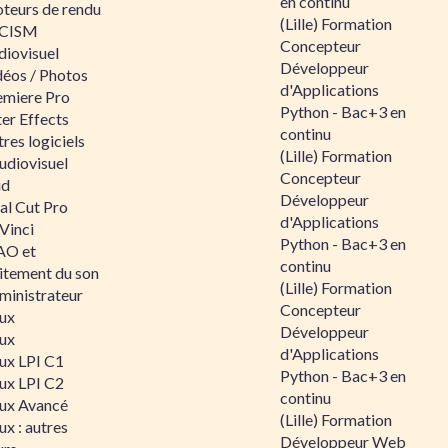
en continu
teurs de rendu
(Lille) Formation
CISM
Concepteur
diovisuel
Développeur
déos / Photos
d'Applications
emiere Pro
Python - Bac+3 en
er Effects
continu
res logiciels
(Lille) Formation
udiovisuel
Concepteur
id
Développeur
al Cut Pro
d'Applications
Vinci
Python - Bac+3 en
O et
continu
aitement du son
(Lille) Formation
ministrateur
Concepteur
nux
Développeur
nux
d'Applications
nux LPI C1
Python - Bac+3 en
nux LPI C2
continu
nux Avancé
(Lille) Formation
ux : autres
Développeur Web