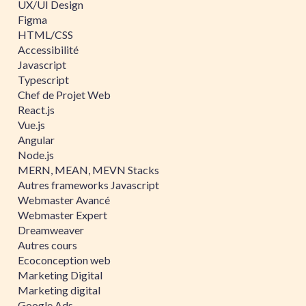
UX/UI Design
Figma
HTML/CSS
Accessibilité
Javascript
Typescript
Chef de Projet Web
React.js
Vue.js
Angular
Node.js
MERN, MEAN, MEVN Stacks
Autres frameworks Javascript
Webmaster Avancé
Webmaster Expert
Dreamweaver
Autres cours
Ecoconception web
Marketing Digital
Marketing digital
Google Ads