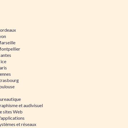
 Bordeaux
Lyon
Marseille
Montpellier
Nantes
Nice
aris
Rennes
Strasbourg
Toulouse
bureautique
raphisme et audivisuel
e sites Web
'applications
ystèmes et réseaux