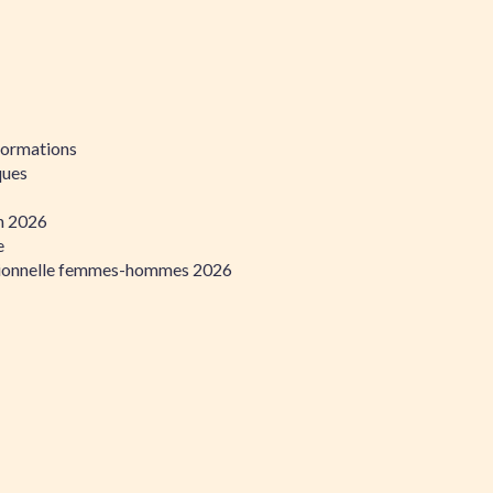
formations
ques
on 2026
e
ssionnelle femmes-hommes 2026