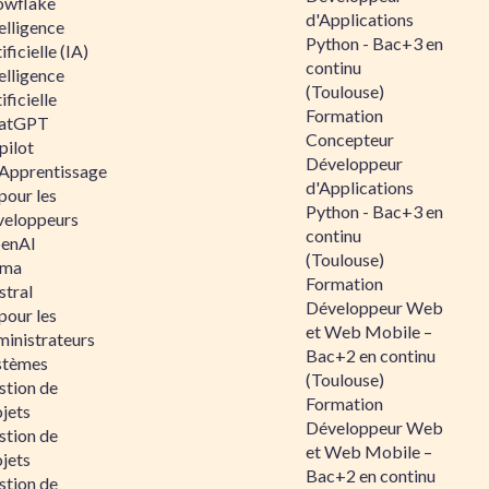
owflake
d'Applications
elligence
Python - Bac+3 en
ificielle (IA)
continu
elligence
(Toulouse)
ificielle
Formation
atGPT
Concepteur
pilot
Développeur
 Apprentissage
d'Applications
pour les
Python - Bac+3 en
veloppeurs
continu
enAI
(Toulouse)
ama
Formation
stral
Développeur Web
pour les
et Web Mobile –
ministrateurs
Bac+2 en continu
stèmes
(Toulouse)
stion de
Formation
jets
Développeur Web
stion de
et Web Mobile –
jets
Bac+2 en continu
stion de