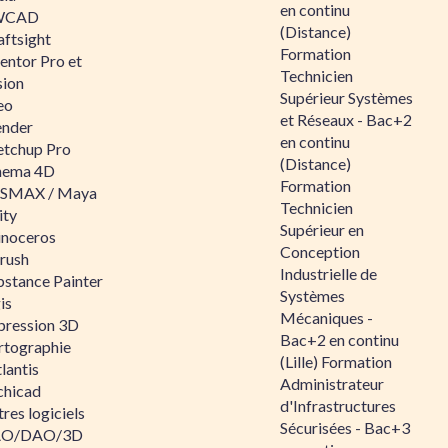
en continu
WCAD
(Distance)
aftsight
Formation
entor Pro et
Technicien
sion
Supérieur Systèmes
eo
et Réseaux - Bac+2
ender
en continu
etchup Pro
(Distance)
nema 4D
Formation
SMAX / Maya
Technicien
ity
Supérieur en
inoceros
Conception
rush
Industrielle de
bstance Painter
Systèmes
is
Mécaniques -
pression 3D
Bac+2 en continu
rtographie
(Lille) Formation
lantis
Administrateur
chicad
d'Infrastructures
res logiciels
Sécurisées - Bac+3
O/DAO/3D