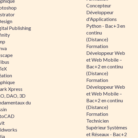
aphique
Concepteur
otoshop
Développeur
ustrator
d'Applications
Design
Python - Bac+3 en
ital Publishing
continu
inity
(Distance)
mp
Formation
nva
Développeur Web
kscape
et Web Mobile –
ribus
Bac+2 en continu
TeX
(Distance)
éation
Formation
aphique
Développeur Web
ark Xpress
et Web Mobile –
O, DAO, 3D
Bac+2 en continu
ndamentaux du
(Distance)
ssin
Formation
toCAD
Technicien
vit
Supérieur Systèmes
lidworks
et Réseaux - Bac+2
tia