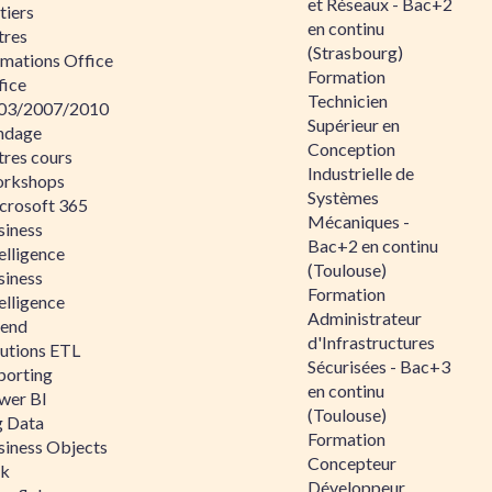
et Réseaux - Bac+2
tiers
en continu
tres
(Strasbourg)
rmations Office
Formation
fice
Technicien
03/2007/2010
Supérieur en
ndage
Conception
tres cours
Industrielle de
rkshops
Systèmes
crosoft 365
Mécaniques -
siness
Bac+2 en continu
elligence
(Toulouse)
siness
Formation
elligence
Administrateur
lend
d'Infrastructures
lutions ETL
Sécurisées - Bac+3
porting
en continu
wer BI
(Toulouse)
g Data
Formation
siness Objects
Concepteur
ik
Développeur