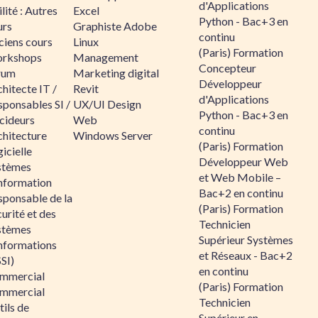
d'Applications
lité : Autres
Excel
Python - Bac+3 en
urs
Graphiste Adobe
continu
ciens cours
Linux
(Paris) Formation
rkshops
Management
Concepteur
rum
Marketing digital
Développeur
hitecte IT /
Revit
d'Applications
sponsables SI /
UX/UI Design
Python - Bac+3 en
cideurs
Web
continu
chitecture
Windows Server
(Paris) Formation
icielle
Développeur Web
stèmes
et Web Mobile –
information
Bac+2 en continu
sponsable de la
(Paris) Formation
urité et des
Technicien
stèmes
Supérieur Systèmes
informations
et Réseaux - Bac+2
SI)
en continu
mmercial
(Paris) Formation
mmercial
Technicien
ils de
Supérieur en