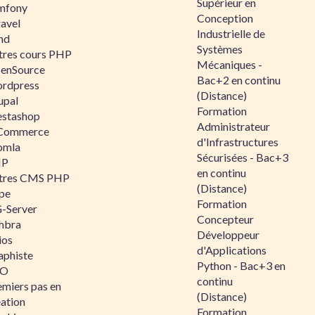
Supérieur en
mfony
Conception
ravel
Industrielle de
nd
Systèmes
tres cours PHP
Mécaniques -
enSource
Bac+2 en continu
rdpress
(Distance)
upal
Formation
estashop
Administrateur
Commerce
d'Infrastructures
omla
Sécurisées - Bac+3
IP
en continu
tres CMS PHP
(Distance)
pe
Formation
-Server
Concepteur
mbra
Développeur
ios
d'Applications
aphiste
Python - Bac+3 en
AO
continu
emiers pas en
(Distance)
éation
Formation