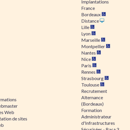
Implantations
France
Bordeaux
Distance
Lille
Lyon
Marseille
Montpellier
Nantes
Nice
Paris
Rennes
Strasbourg
Toulouse
Recrutement
Alternance
rmations
(Bordeaux)
bmaster
Formation
tes Web
Administrateur
ation de sites
d'Infrastructures
eb
Sécurisées - Bac+3