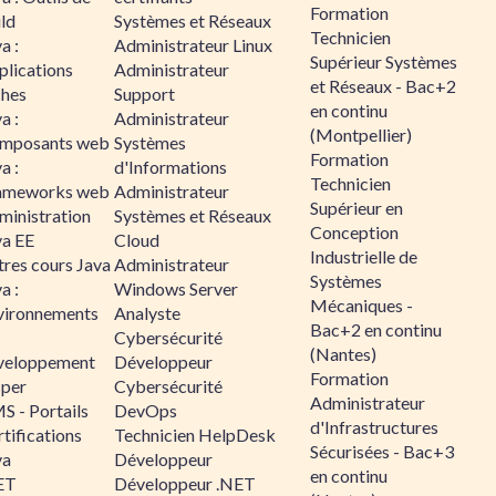
Formation
ld
Systèmes et Réseaux
Technicien
a :
Administrateur Linux
Supérieur Systèmes
plications
Administrateur
et Réseaux - Bac+2
ches
Support
en continu
a :
Administrateur
(Montpellier)
mposants web
Systèmes
Formation
a :
d'Informations
Technicien
ameworks web
Administrateur
Supérieur en
ministration
Systèmes et Réseaux
Conception
va EE
Cloud
Industrielle de
tres cours Java
Administrateur
Systèmes
a :
Windows Server
Mécaniques -
vironnements
Analyste
Bac+2 en continu
Cybersécurité
(Nantes)
veloppement
Développeur
Formation
sper
Cybersécurité
Administrateur
S - Portails
DevOps
d'Infrastructures
tifications
Technicien HelpDesk
Sécurisées - Bac+3
va
Développeur
en continu
ET
Développeur .NET