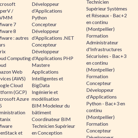
Technicien
crosoft
Développeur
Supérieur Systèmes
perV /
d'Applications
et Réseaux - Bac+2
CVMM
Python
en continu
ware 7
Concepteur
(Montpellier)
ware 8
Développeur
Formation
ware : autres
d'Applications .NET
Administrateur
urs
Concepteur
d'Infrastructures
rix
Développeur
Sécurisées - Bac+3
oud Computing
d'Applications PHP
en continu
oud
Mastere
(Montpellier)
azon Web
Applications
Formation
rvices (AWS)
Intelligentes et
Concepteur
ogle Cloud
BigData
Développeur
atform (GCP)
Ingénierie et
d'Applications
crosoft Azure
modélisation
Python - Bac+3 en
5
BIM Modeleur du
continu
ministration
bâtiment
(Montpellier)
tanix
Coordinateur BIM
Formation
ware
Technicien Supérieur
Concepteur
enStack et
en Conception
Développeur