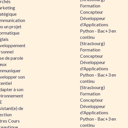
rchés
Formation
rketing
Concepteur
ratégique
Développeur
mmunication
d'Applications
s un projet
Python - Bac+3 en
formatique
continu
glais
(Strasbourg)
veloppement
Formation
rsonnel
Concepteur
se de parole
Développeur
eux
d'Applications
mmuniquer
Python - Bac+3 en
velopper son
continu
entiel
(Strasbourg)
dapter à son
Formation
vironnement
Concepteur
E
Développeur
istant(e) de
d'Applications
ection
Python - Bac+3 en
tres Cours
continu
reautique