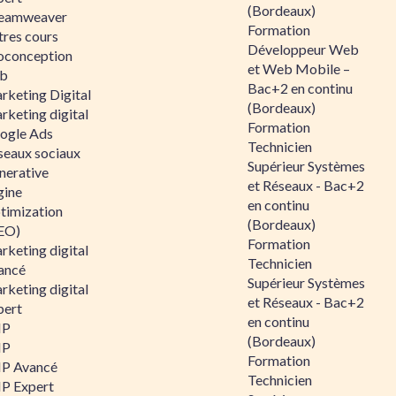
(Bordeaux)
eamweaver
Formation
tres cours
Développeur Web
oconception
et Web Mobile –
b
Bac+2 en continu
rketing Digital
(Bordeaux)
rketing digital
Formation
ogle Ads
Technicien
seaux sociaux
Supérieur Systèmes
nerative
et Réseaux - Bac+2
gine
en continu
timization
(Bordeaux)
EO)
Formation
rketing digital
Technicien
ancé
Supérieur Systèmes
rketing digital
et Réseaux - Bac+2
pert
en continu
HP
(Bordeaux)
HP
Formation
P Avancé
Technicien
P Expert