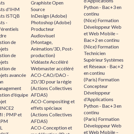
d'Applications
sts
Graphiste Open
Python - Bac+3 en
sts d'IHM
Source
continu
sts ISTQB
InDesign (Adobe)
(Nice) Formation
ts -
Photoshop (Adobe)
Développeur Web
érentiels
Producteur
et Web Mobile –
dre
Audiovisuel
Bac+2 en continu
stion de
(Montage,
(Nice) Formation
jets
Animation/3D, Post-
Technicien
stion de
production)
Supérieur Systèmes
jets
Vidéaste Accéléré
et Réseaux - Bac+2
stion de
Webmaster accéléré
en continu
ojets avancée
ACO-CAO/DAO -
(Paris) Formation
an
2D/3D pour la régie
Concepteur
nagement
(Actions Collectives
Développeur
stion d'équipe
AFDAS)
d'Applications
jet
ACO-Compositing et
Python - Bac+3 en
INCE2
effets spéciaux
continu
I : PMP et
(Actions Collectives
(Paris) Formation
APM
AFDAS)
Développeur Web
IL
ACO-Conception et
et Web Mobile –