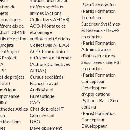
BIT
modélisation 3D et
Bac+2 en continu
stion de
d’effets spéciaux
(Paris) Formation
jets
animés (Actions
Technicien
formatiques
Collectives AFDAS)
Supérieur Systèmes
érentiels de
ACO-Montage et
et Réseaux - Bac+2
stion : CMMI
étalonnage
en continu
ils de gestion
audiovisuel (Actions
(Paris) Formation
projets
Collectives AFDAS)
Administrateur
enProject
ACO-Promotion et
d'Infrastructures
 Project
diffusion sur internet
Sécurisées - Bac+3
RA
(Actions Collectives
en continu
GPD
AFDAS)
(Paris) Formation
f de projets
Cursus accélérés
Concepteur
tier)
France Travail
Développeur
mérique
Audiovisuel
d'Applications
sponsable
Bureautique
Python - Bac+3 en
lité
CAO
continu
thodes Agiles
Chef de projet IT
(Paris) Formation
rum
Commercial
Concepteur
tifications
DAO
Développeur
les
Développement