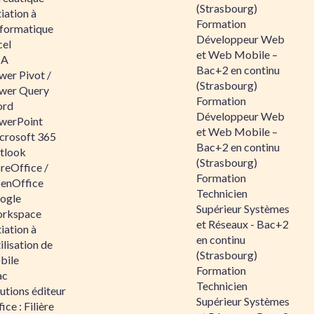
(Strasbourg)
tiation à
Formation
nformatique
Développeur Web
cel
et Web Mobile –
BA
Bac+2 en continu
wer Pivot /
(Strasbourg)
wer Query
Formation
rd
Développeur Web
werPoint
et Web Mobile –
crosoft 365
Bac+2 en continu
tlook
(Strasbourg)
reOffice /
Formation
enOffice
Technicien
ogle
Supérieur Systèmes
rkspace
et Réseaux - Bac+2
tiation à
en continu
tilisation de
(Strasbourg)
bile
Formation
ac
Technicien
utions éditeur
Supérieur Systèmes
ice : Filière