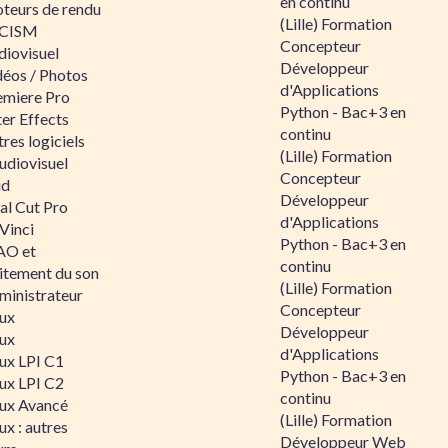
en continu
teurs de rendu
(Lille) Formation
CISM
Concepteur
diovisuel
Développeur
déos / Photos
d'Applications
emiere Pro
Python - Bac+3 en
er Effects
continu
res logiciels
(Lille) Formation
udiovisuel
Concepteur
id
Développeur
al Cut Pro
d'Applications
Vinci
Python - Bac+3 en
O et
continu
aitement du son
(Lille) Formation
ministrateur
Concepteur
nux
Développeur
nux
d'Applications
nux LPI C1
Python - Bac+3 en
nux LPI C2
continu
nux Avancé
(Lille) Formation
ux : autres
Développeur Web