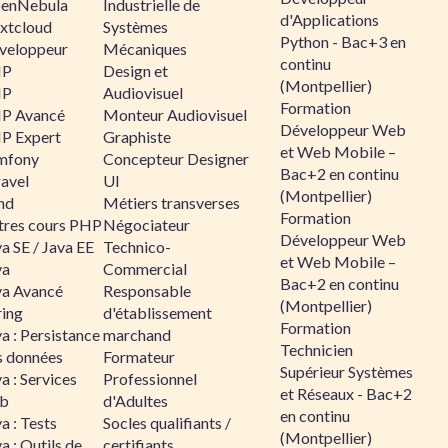
enNebula
Industrielle de
d'Applications
xtcloud
Systèmes
Python - Bac+3 en
veloppeur
Mécaniques
continu
HP
Design et
(Montpellier)
HP
Audiovisuel
Formation
P Avancé
Monteur Audiovisuel
Développeur Web
P Expert
Graphiste
et Web Mobile –
mfony
Concepteur Designer
Bac+2 en continu
ravel
UI
(Montpellier)
nd
Métiers transverses
Formation
tres cours PHP
Négociateur
Développeur Web
a SE / Java EE
Technico-
et Web Mobile –
va
Commercial
Bac+2 en continu
va Avancé
Responsable
(Montpellier)
ring
d'établissement
Formation
a : Persistance
marchand
Technicien
s données
Formateur
Supérieur Systèmes
a : Services
Professionnel
et Réseaux - Bac+2
b
d'Adultes
en continu
a : Tests
Socles qualifiants /
(Montpellier)
a : Outils de
certifiants