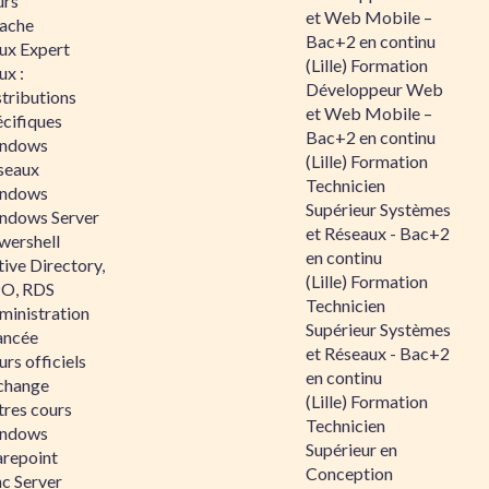
urs
et Web Mobile –
ache
Bac+2 en continu
nux Expert
(Lille) Formation
ux :
Développeur Web
tributions
et Web Mobile –
écifiques
Bac+2 en continu
ndows
(Lille) Formation
seaux
Technicien
ndows
Supérieur Systèmes
ndows Server
et Réseaux - Bac+2
wershell
en continu
ive Directory,
(Lille) Formation
O, RDS
Technicien
ministration
Supérieur Systèmes
ancée
et Réseaux - Bac+2
rs officiels
en continu
change
(Lille) Formation
tres cours
Technicien
ndows
Supérieur en
arepoint
Conception
nc Server