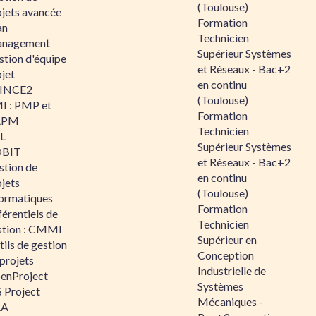
(Toulouse)
ojets avancée
Formation
an
Technicien
nagement
Supérieur Systèmes
stion d'équipe
et Réseaux - Bac+2
jet
en continu
INCE2
(Toulouse)
I : PMP et
Formation
APM
Technicien
IL
Supérieur Systèmes
BIT
et Réseaux - Bac+2
stion de
en continu
jets
(Toulouse)
formatiques
Formation
érentiels de
Technicien
stion : CMMI
Supérieur en
ils de gestion
Conception
projets
Industrielle de
enProject
Systèmes
 Project
Mécaniques -
RA