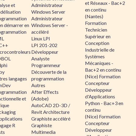
et Réseaux - Bac+2
alyse et
Administrateur
en continu
délisation
Windows Server
(Nantes)
ogrammation
Administrateur
Formation
en démarrer en
Windows Server -
Technicien
ogrammation
accéléré
Supérieur en
ML
Linux LPI
Conception
C++
LPI 201-202
Industrielle de
crocontroleurs
Développeur
Systèmes
OBOL
Analyste
Mécaniques -
lphi
Programmeur
Bac+2 en continu
by
Découverte de la
(Nice) Formation
tres langages
programmation
Concepteur
nDev
Autres
Développeur
ogrammation
After Effects
d'Applications
ctionnelle et
(Adobe)
Python - Bac+3 en
gique
AutoCAD 2D-3D /
continu
ckaging
Revit Architecture
(Nice) Formation
pplications
Graphiste accéléré
Concepteur
ngage R
Graphiste
Développeur
sts
Multimedia