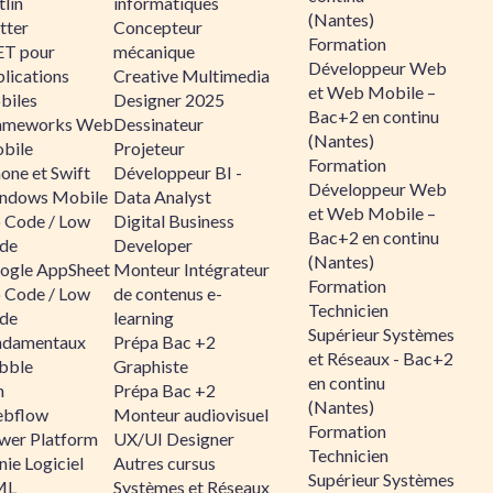
lin
informatiques
(Nantes)
tter
Concepteur
Formation
ET pour
mécanique
Développeur Web
lications
Creative Multimedia
et Web Mobile –
biles
Designer 2025
Bac+2 en continu
ameworks Web
Dessinateur
(Nantes)
bile
Projeteur
Formation
one et Swift
Développeur BI -
Développeur Web
ndows Mobile
Data Analyst
et Web Mobile –
 Code / Low
Digital Business
Bac+2 en continu
de
Developer
(Nantes)
ogle AppSheet
Monteur Intégrateur
Formation
 Code / Low
de contenus e-
Technicien
de
learning
Supérieur Systèmes
ndamentaux
Prépa Bac +2
et Réseaux - Bac+2
bble
Graphiste
en continu
n
Prépa Bac +2
(Nantes)
bflow
Monteur audiovisuel
Formation
wer Platform
UX/UI Designer
Technicien
ie Logiciel
Autres cursus
Supérieur Systèmes
ML
Systèmes et Réseaux