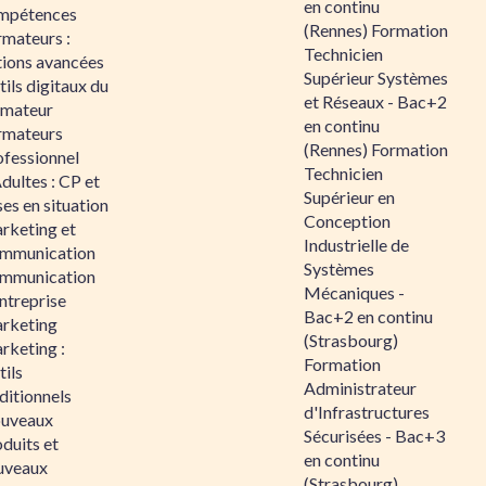
en continu
mpétences
(Rennes) Formation
rmateurs :
Technicien
tions avancées
Supérieur Systèmes
ils digitaux du
et Réseaux - Bac+2
rmateur
en continu
rmateurs
(Rennes) Formation
ofessionnel
Technicien
dultes : CP et
Supérieur en
es en situation
Conception
rketing et
Industrielle de
mmunication
Systèmes
mmunication
Mécaniques -
ntreprise
Bac+2 en continu
rketing
(Strasbourg)
rketing :
Formation
ils
Administrateur
ditionnels
d'Infrastructures
uveaux
Sécurisées - Bac+3
duits et
en continu
uveaux
(Strasbourg)