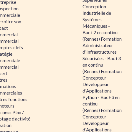
ntreprise
Conception
ospection
Industrielle de
mmerciale
Systèmes
croitre son
Mécaniques -
pact
Bac+2 en continu
mmercial
(Rennes) Formation
mmercial :
Administrateur
mptes clefs
d'Infrastructures
atégie
Sécurisées - Bac+3
mmerciale
en continu
mmercial
(Rennes) Formation
pert
Concepteur
tres
Développeur
rmations
d'Applications
mmerciales
Python - Bac+3 en
tres fonctions
continu
heteurs
(Rennes) Formation
iness Plan /
Concepteur
otage d’activité
Développeur
éation
d'Applications
ntreprise