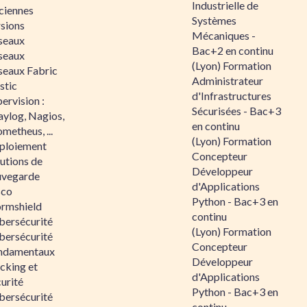
Industrielle de
ciennes
Systèmes
rsions
Mécaniques -
seaux
Bac+2 en continu
seaux
(Lyon) Formation
seaux Fabric
Administrateur
stic
d'Infrastructures
ervision :
Sécurisées - Bac+3
aylog, Nagios,
en continu
metheus, ...
(Lyon) Formation
ploiement
Concepteur
utions de
Développeur
uvegarde
d'Applications
sco
Python - Bac+3 en
ormshield
continu
bersécurité
(Lyon) Formation
bersécurité
Concepteur
ndamentaux
Développeur
cking et
d'Applications
urité
Python - Bac+3 en
bersécurité
continu