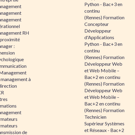
Python - Bac+3 en
nagement
continu
nagement
(Rennes) Formation
nagement
Concepteur
érationnel
Développeur
nagement RH
d'Applications
 proximité
Python - Bac+3 en
nager :
continu
mension
(Rennes) Formation
ychologique
Développeur Web
mmunication
et Web Mobile –
 Management
Bac+2 en continu
 management à
(Rennes) Formation
direction
Développeur Web
KR
et Web Mobile –
tres
Bac+2 en continu
rmations
(Rennes) Formation
nagement
Technicien
rmateurs
Supérieur Systèmes
rmateurs
et Réseaux - Bac+2
ansmission de