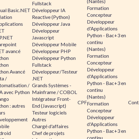
(Nantes)
Fullstack
Formation
sual Basic.NET
Développeur IA
Concepteur
éation
Reactive (Python)
Développeur
pplications
Développeur Java
d'Applications
ET
Développeur
Python - Bac+3 en
P.NET
Javascript
continu
arepoint
Développeur Mobile
(Nantes)
ET avancé
Développeur PHP
Formation
thon
Développeur Python
Concepteur
thon
Fullstack
Développeur
thon Avancé
Développeur/Testeur
d'Applications
ta /
.NET
Python - Bac+3 en
tomatisation /
Grands Systèmes -
continu
A avec Python
Mainframe / COBOL
(Nantes)
ango
Intégrateur Front-
CPF
Cont
Formation
hon : autres
End (Javascript)
Concepteur
urs
Testeur logiciels
Développeur
veloppement
Autres
d'Applications
bile
Chargé d'affaires
Python - Bac+3 en
droid
Chef de projets
continu