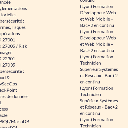
ancée
(Lyon) Formation
glementations
Développeur Web
torielles
et Web Mobile –
ersécurité :
Bac+2 en continu
rmes, risques
(Lyon) Formation
opérations
Développeur Web
O 27001
et Web Mobile –
O 27005 / Risk
Bac+2 en continu
nager
(Lyon) Formation
O 22301
Technicien
O 27035
Supérieur Systèmes
ersécurité :
et Réseaux - Bac+2
oud &
en continu
vSecOps
(Lyon) Formation
eckPoint
Technicien
ses de données
Supérieur Systèmes
L
et Réseaux - Bac+2
cess
en continu
acle
(Lyon) Formation
SQL/MariaDB
Technicien
stgreSQL