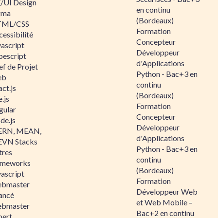
/UI Design
en continu
gma
(Bordeaux)
ML/CSS
Formation
essibilité
Concepteur
vascript
Développeur
pescript
d'Applications
ef de Projet
Python - Bac+3 en
eb
continu
ct.js
(Bordeaux)
.js
Formation
gular
Concepteur
de.js
Développeur
RN, MEAN,
d'Applications
VN Stacks
Python - Bac+3 en
tres
continu
ameworks
(Bordeaux)
vascript
Formation
bmaster
Développeur Web
ancé
et Web Mobile –
bmaster
Bac+2 en continu
pert