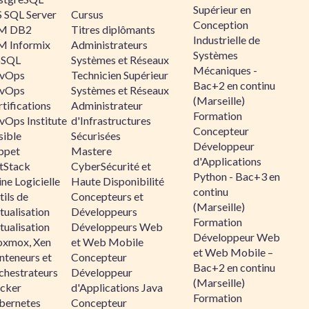
Supérieur en
 SQL Server
Cursus
Conception
M DB2
Titres diplômants
Industrielle de
M Informix
Administrateurs
Systèmes
SQL
Systèmes et Réseaux
Mécaniques -
vOps
Technicien Supérieur
Bac+2 en continu
vOps
Systèmes et Réseaux
(Marseille)
tifications
Administrateur
Formation
vOps Institute
d'Infrastructures
Concepteur
sible
Sécurisées
Développeur
ppet
Mastere
d'Applications
ltStack
CyberSécurité et
Python - Bac+3 en
ne Logicielle
Haute Disponibilité
continu
ils de
Concepteurs et
(Marseille)
tualisation
Développeurs
Formation
tualisation
Développeurs Web
Développeur Web
oxmox, Xen
et Web Mobile
et Web Mobile –
nteneurs et
Concepteur
Bac+2 en continu
chestrateurs
Développeur
(Marseille)
cker
d'Applications Java
Formation
bernetes
Concepteur