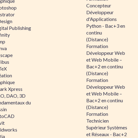
aphique
Concepteur
otoshop
Développeur
ustrator
d'Applications
Design
Python - Bac+3 en
ital Publishing
continu
inity
(Distance)
mp
Formation
nva
Développeur Web
kscape
et Web Mobile –
ribus
Bac+2 en continu
TeX
(Distance)
éation
Formation
aphique
Développeur Web
ark Xpress
et Web Mobile –
O, DAO, 3D
Bac+2 en continu
ndamentaux du
(Distance)
ssin
Formation
toCAD
Technicien
vit
Supérieur Systèmes
lidworks
et Réseaux - Bac+2
tia