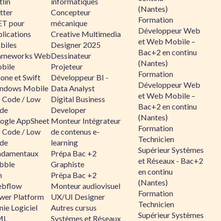
lin
informatiques
(Nantes)
tter
Concepteur
Formation
ET pour
mécanique
Développeur Web
lications
Creative Multimedia
et Web Mobile –
biles
Designer 2025
Bac+2 en continu
ameworks Web
Dessinateur
(Nantes)
bile
Projeteur
Formation
one et Swift
Développeur BI -
Développeur Web
ndows Mobile
Data Analyst
et Web Mobile –
 Code / Low
Digital Business
Bac+2 en continu
de
Developer
(Nantes)
ogle AppSheet
Monteur Intégrateur
Formation
 Code / Low
de contenus e-
Technicien
de
learning
Supérieur Systèmes
ndamentaux
Prépa Bac +2
et Réseaux - Bac+2
bble
Graphiste
en continu
n
Prépa Bac +2
(Nantes)
bflow
Monteur audiovisuel
Formation
wer Platform
UX/UI Designer
Technicien
ie Logiciel
Autres cursus
Supérieur Systèmes
ML
Systèmes et Réseaux