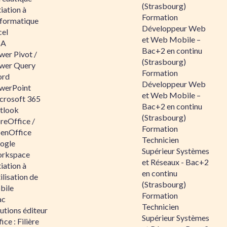
(Strasbourg)
tiation à
Formation
nformatique
Développeur Web
cel
et Web Mobile –
BA
Bac+2 en continu
wer Pivot /
(Strasbourg)
wer Query
Formation
rd
Développeur Web
werPoint
et Web Mobile –
crosoft 365
Bac+2 en continu
tlook
(Strasbourg)
reOffice /
Formation
enOffice
Technicien
ogle
Supérieur Systèmes
rkspace
et Réseaux - Bac+2
tiation à
en continu
tilisation de
(Strasbourg)
bile
Formation
ac
Technicien
utions éditeur
Supérieur Systèmes
ice : Filière