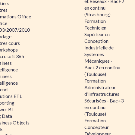
et Réseaux - Bac+2
tiers
en continu
tres
(Strasbourg)
rmations Office
Formation
fice
Technicien
03/2007/2010
Supérieur en
ndage
Conception
tres cours
Industrielle de
rkshops
Systèmes
crosoft 365
Mécaniques -
siness
Bac+2 en continu
elligence
(Toulouse)
siness
Formation
elligence
Administrateur
lend
d'Infrastructures
lutions ETL
Sécurisées - Bac+3
porting
en continu
wer BI
(Toulouse)
g Data
Formation
siness Objects
Concepteur
ik
Développeur