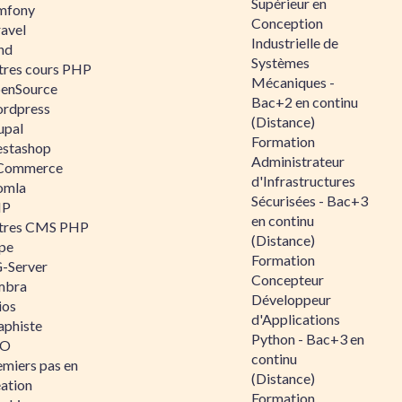
Supérieur en
mfony
Conception
ravel
Industrielle de
nd
Systèmes
tres cours PHP
Mécaniques -
enSource
Bac+2 en continu
rdpress
(Distance)
upal
Formation
estashop
Administrateur
Commerce
d'Infrastructures
omla
Sécurisées - Bac+3
IP
en continu
tres CMS PHP
(Distance)
pe
Formation
-Server
Concepteur
mbra
Développeur
ios
d'Applications
aphiste
Python - Bac+3 en
AO
continu
emiers pas en
(Distance)
éation
Formation