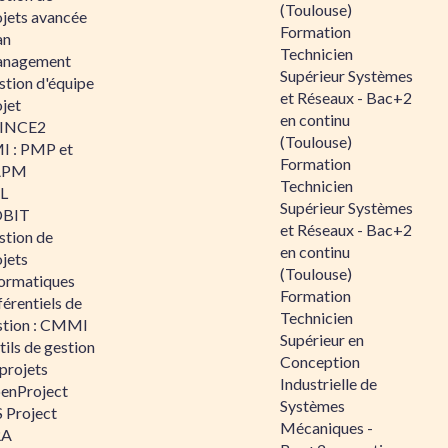
(Toulouse)
ojets avancée
Formation
an
Technicien
nagement
Supérieur Systèmes
stion d'équipe
et Réseaux - Bac+2
jet
en continu
INCE2
(Toulouse)
I : PMP et
Formation
APM
Technicien
IL
Supérieur Systèmes
BIT
et Réseaux - Bac+2
stion de
en continu
jets
(Toulouse)
formatiques
Formation
érentiels de
Technicien
stion : CMMI
Supérieur en
ils de gestion
Conception
projets
Industrielle de
enProject
Systèmes
 Project
Mécaniques -
RA