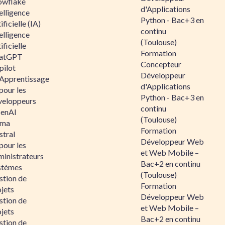
owflake
d'Applications
elligence
Python - Bac+3 en
ificielle (IA)
continu
elligence
(Toulouse)
ificielle
Formation
atGPT
Concepteur
pilot
Développeur
 Apprentissage
d'Applications
pour les
Python - Bac+3 en
veloppeurs
continu
enAI
(Toulouse)
ama
Formation
stral
Développeur Web
pour les
et Web Mobile –
ministrateurs
Bac+2 en continu
stèmes
(Toulouse)
stion de
Formation
jets
Développeur Web
stion de
et Web Mobile –
jets
Bac+2 en continu
stion de