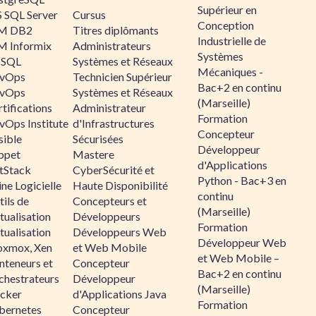
Supérieur en
 SQL Server
Cursus
Conception
M DB2
Titres diplômants
Industrielle de
M Informix
Administrateurs
Systèmes
SQL
Systèmes et Réseaux
Mécaniques -
vOps
Technicien Supérieur
Bac+2 en continu
vOps
Systèmes et Réseaux
(Marseille)
tifications
Administrateur
Formation
vOps Institute
d'Infrastructures
Concepteur
sible
Sécurisées
Développeur
ppet
Mastere
d'Applications
ltStack
CyberSécurité et
Python - Bac+3 en
ne Logicielle
Haute Disponibilité
continu
ils de
Concepteurs et
(Marseille)
tualisation
Développeurs
Formation
tualisation
Développeurs Web
Développeur Web
oxmox, Xen
et Web Mobile
et Web Mobile –
nteneurs et
Concepteur
Bac+2 en continu
chestrateurs
Développeur
(Marseille)
cker
d'Applications Java
Formation
bernetes
Concepteur