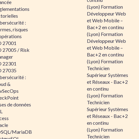
ancée
(Lyon) Formation
glementations
Développeur Web
torielles
et Web Mobile –
ersécurité :
Bac+2 en continu
rmes, risques
(Lyon) Formation
opérations
Développeur Web
O 27001
et Web Mobile –
O 27005 / Risk
Bac+2 en continu
nager
(Lyon) Formation
O 22301
Technicien
O 27035
Supérieur Systèmes
ersécurité :
et Réseaux - Bac+2
oud &
en continu
vSecOps
(Lyon) Formation
eckPoint
Technicien
ses de données
Supérieur Systèmes
L
et Réseaux - Bac+2
cess
en continu
acle
(Lyon) Formation
SQL/MariaDB
Technicien
stgreSQL