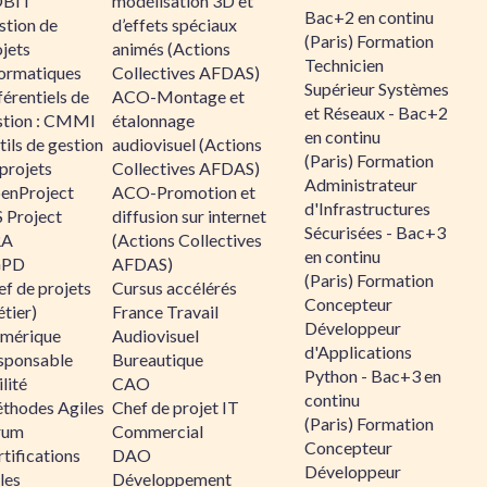
BIT
modélisation 3D et
Bac+2 en continu
stion de
d’effets spéciaux
(Paris) Formation
jets
animés (Actions
Technicien
formatiques
Collectives AFDAS)
Supérieur Systèmes
érentiels de
ACO-Montage et
et Réseaux - Bac+2
stion : CMMI
étalonnage
en continu
ils de gestion
audiovisuel (Actions
(Paris) Formation
projets
Collectives AFDAS)
Administrateur
enProject
ACO-Promotion et
d'Infrastructures
 Project
diffusion sur internet
Sécurisées - Bac+3
RA
(Actions Collectives
en continu
GPD
AFDAS)
(Paris) Formation
f de projets
Cursus accélérés
Concepteur
tier)
France Travail
Développeur
mérique
Audiovisuel
d'Applications
sponsable
Bureautique
Python - Bac+3 en
lité
CAO
continu
thodes Agiles
Chef de projet IT
(Paris) Formation
rum
Commercial
Concepteur
tifications
DAO
Développeur
les
Développement