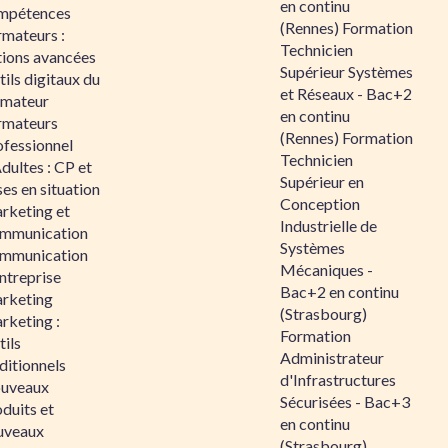
en continu
mpétences
(Rennes) Formation
rmateurs :
Technicien
tions avancées
Supérieur Systèmes
ils digitaux du
et Réseaux - Bac+2
rmateur
en continu
rmateurs
(Rennes) Formation
ofessionnel
Technicien
dultes : CP et
Supérieur en
es en situation
Conception
rketing et
Industrielle de
mmunication
Systèmes
mmunication
Mécaniques -
ntreprise
Bac+2 en continu
rketing
(Strasbourg)
rketing :
Formation
ils
Administrateur
ditionnels
d'Infrastructures
uveaux
Sécurisées - Bac+3
duits et
en continu
uveaux
(Strasbourg)