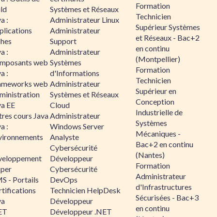
Formation
ld
Systèmes et Réseaux
Technicien
a :
Administrateur Linux
Supérieur Systèmes
plications
Administrateur
et Réseaux - Bac+2
ches
Support
en continu
a :
Administrateur
(Montpellier)
mposants web
Systèmes
Formation
a :
d'Informations
Technicien
ameworks web
Administrateur
Supérieur en
ministration
Systèmes et Réseaux
Conception
va EE
Cloud
Industrielle de
tres cours Java
Administrateur
Systèmes
a :
Windows Server
Mécaniques -
vironnements
Analyste
Bac+2 en continu
Cybersécurité
(Nantes)
veloppement
Développeur
Formation
sper
Cybersécurité
Administrateur
S - Portails
DevOps
d'Infrastructures
tifications
Technicien HelpDesk
Sécurisées - Bac+3
va
Développeur
en continu
ET
Développeur .NET