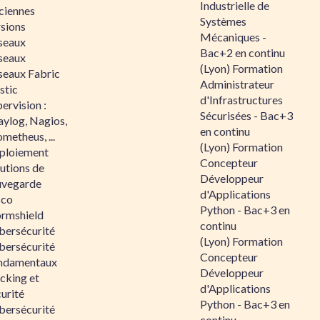
Industrielle de
ciennes
Systèmes
rsions
Mécaniques -
seaux
Bac+2 en continu
seaux
(Lyon) Formation
seaux Fabric
Administrateur
stic
d'Infrastructures
ervision :
Sécurisées - Bac+3
aylog, Nagios,
en continu
metheus, ...
(Lyon) Formation
ploiement
Concepteur
utions de
Développeur
uvegarde
d'Applications
sco
Python - Bac+3 en
ormshield
continu
bersécurité
(Lyon) Formation
bersécurité
Concepteur
ndamentaux
Développeur
cking et
d'Applications
urité
Python - Bac+3 en
bersécurité
continu