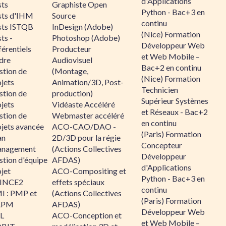
d'Applications
sts
Graphiste Open
Python - Bac+3 en
sts d'IHM
Source
continu
sts ISTQB
InDesign (Adobe)
(Nice) Formation
ts -
Photoshop (Adobe)
Développeur Web
érentiels
Producteur
et Web Mobile –
dre
Audiovisuel
Bac+2 en continu
stion de
(Montage,
(Nice) Formation
jets
Animation/3D, Post-
Technicien
stion de
production)
Supérieur Systèmes
jets
Vidéaste Accéléré
et Réseaux - Bac+2
stion de
Webmaster accéléré
en continu
ojets avancée
ACO-CAO/DAO -
(Paris) Formation
an
2D/3D pour la régie
Concepteur
nagement
(Actions Collectives
Développeur
stion d'équipe
AFDAS)
d'Applications
jet
ACO-Compositing et
Python - Bac+3 en
INCE2
effets spéciaux
continu
I : PMP et
(Actions Collectives
(Paris) Formation
APM
AFDAS)
Développeur Web
IL
ACO-Conception et
et Web Mobile –