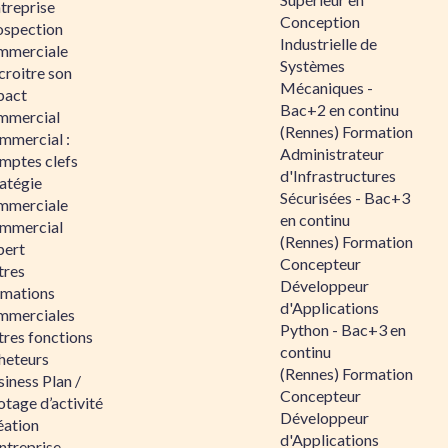
ntreprise
Conception
ospection
Industrielle de
mmerciale
Systèmes
croitre son
Mécaniques -
pact
Bac+2 en continu
mmercial
(Rennes) Formation
mmercial :
Administrateur
mptes clefs
d'Infrastructures
atégie
Sécurisées - Bac+3
mmerciale
en continu
mmercial
(Rennes) Formation
pert
Concepteur
tres
Développeur
rmations
d'Applications
mmerciales
Python - Bac+3 en
tres fonctions
continu
heteurs
(Rennes) Formation
iness Plan /
Concepteur
otage d’activité
Développeur
éation
d'Applications
ntreprise