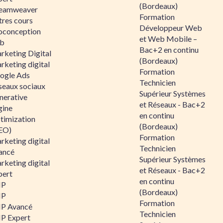
(Bordeaux)
eamweaver
Formation
tres cours
Développeur Web
oconception
et Web Mobile –
b
Bac+2 en continu
rketing Digital
(Bordeaux)
rketing digital
Formation
ogle Ads
Technicien
seaux sociaux
Supérieur Systèmes
nerative
et Réseaux - Bac+2
gine
en continu
timization
(Bordeaux)
EO)
Formation
rketing digital
Technicien
ancé
Supérieur Systèmes
rketing digital
et Réseaux - Bac+2
pert
en continu
HP
(Bordeaux)
HP
Formation
P Avancé
Technicien
P Expert