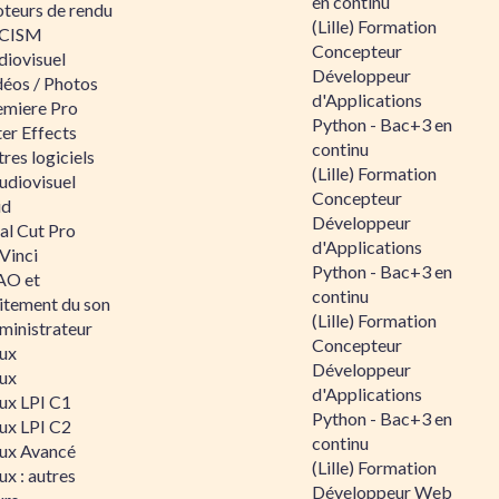
en continu
teurs de rendu
(Lille) Formation
CISM
Concepteur
diovisuel
Développeur
déos / Photos
d'Applications
emiere Pro
Python - Bac+3 en
er Effects
continu
res logiciels
(Lille) Formation
udiovisuel
Concepteur
id
Développeur
al Cut Pro
d'Applications
Vinci
Python - Bac+3 en
O et
continu
aitement du son
(Lille) Formation
ministrateur
Concepteur
nux
Développeur
nux
d'Applications
nux LPI C1
Python - Bac+3 en
nux LPI C2
continu
nux Avancé
(Lille) Formation
ux : autres
Développeur Web