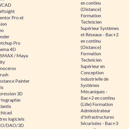
en continu
WCAD
(Distance)
aftsight
Formation
entor Pro et
Technicien
sion
Supérieur Systèmes
eo
et Réseaux - Bac+2
ender
en continu
etchup Pro
(Distance)
nema 4D
Formation
SMAX / Maya
Technicien
ity
Supérieur en
inoceros
Conception
rush
Industrielle de
bstance Painter
Systèmes
is
Mécaniques -
pression 3D
Bac+2 en continu
rtographie
(Lille) Formation
lantis
Administrateur
chicad
d'Infrastructures
res logiciels
Sécurisées - Bac+3
O/DAO/3D