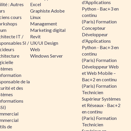
d'Applications
lité : Autres
Excel
Python - Bac+3 en
urs
Graphiste Adobe
continu
ciens cours
Linux
(Paris) Formation
rkshops
Management
Concepteur
rum
Marketing digital
Développeur
hitecte IT /
Revit
d'Applications
sponsables SI /
UX/UI Design
Python - Bac+3 en
cideurs
Web
continu
chitecture
Windows Server
(Paris) Formation
icielle
Développeur Web
stèmes
et Web Mobile –
information
Bac+2 en continu
sponsable de la
(Paris) Formation
urité et des
Technicien
stèmes
Supérieur Systèmes
informations
et Réseaux - Bac+2
SI)
en continu
mmercial
(Paris) Formation
mmercial
Technicien
ils de
Supérieur en