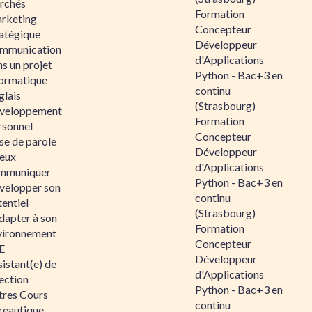
rchés
Formation
rketing
Concepteur
ratégique
Développeur
mmunication
d'Applications
s un projet
Python - Bac+3 en
formatique
continu
glais
(Strasbourg)
veloppement
Formation
rsonnel
Concepteur
se de parole
Développeur
eux
d'Applications
mmuniquer
Python - Bac+3 en
velopper son
continu
entiel
(Strasbourg)
dapter à son
Formation
vironnement
Concepteur
E
Développeur
istant(e) de
d'Applications
ection
Python - Bac+3 en
tres Cours
continu
reautique