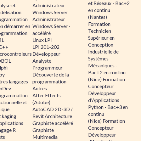
et Réseaux - Bac+2
alyse et
Administrateur
en continu
délisation
Windows Server
(Nantes)
ogrammation
Administrateur
Formation
en démarrer en
Windows Server -
Technicien
ogrammation
accéléré
Supérieur en
ML
Linux LPI
Conception
C++
LPI 201-202
Industrielle de
crocontroleurs
Développeur
Systèmes
OBOL
Analyste
Mécaniques -
lphi
Programmeur
Bac+2 en continu
by
Découverte de la
(Nice) Formation
tres langages
programmation
Concepteur
nDev
Autres
Développeur
ogrammation
After Effects
d'Applications
ctionnelle et
(Adobe)
Python - Bac+3 en
gique
AutoCAD 2D-3D /
continu
ckaging
Revit Architecture
(Nice) Formation
pplications
Graphiste accéléré
Concepteur
ngage R
Graphiste
Développeur
sts
Multimedia