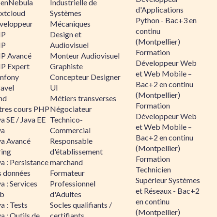
enNebula
Industrielle de
d'Applications
xtcloud
Systèmes
Python - Bac+3 en
veloppeur
Mécaniques
continu
HP
Design et
(Montpellier)
HP
Audiovisuel
Formation
P Avancé
Monteur Audiovisuel
Développeur Web
P Expert
Graphiste
et Web Mobile –
mfony
Concepteur Designer
Bac+2 en continu
ravel
UI
(Montpellier)
nd
Métiers transverses
Formation
tres cours PHP
Négociateur
Développeur Web
a SE / Java EE
Technico-
et Web Mobile –
va
Commercial
Bac+2 en continu
va Avancé
Responsable
(Montpellier)
ring
d'établissement
Formation
a : Persistance
marchand
Technicien
s données
Formateur
Supérieur Systèmes
a : Services
Professionnel
et Réseaux - Bac+2
b
d'Adultes
en continu
a : Tests
Socles qualifiants /
(Montpellier)
a : Outils de
certifiants