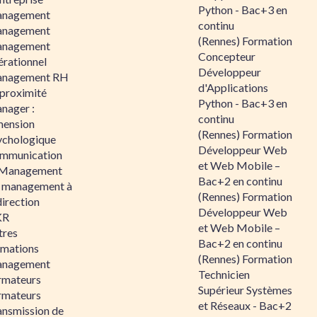
Python - Bac+3 en
nagement
continu
nagement
(Rennes) Formation
nagement
Concepteur
érationnel
Développeur
nagement RH
d'Applications
 proximité
Python - Bac+3 en
nager :
continu
mension
(Rennes) Formation
ychologique
Développeur Web
mmunication
et Web Mobile –
 Management
Bac+2 en continu
 management à
(Rennes) Formation
direction
Développeur Web
KR
et Web Mobile –
tres
Bac+2 en continu
rmations
(Rennes) Formation
nagement
Technicien
rmateurs
Supérieur Systèmes
rmateurs
et Réseaux - Bac+2
ansmission de