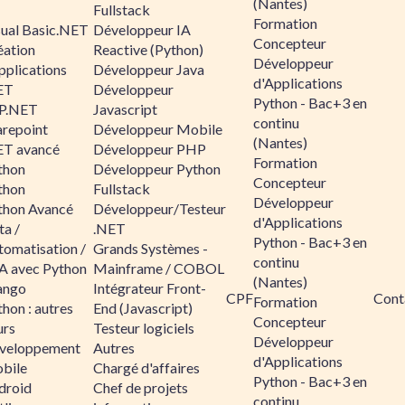
(Nantes)
Fullstack
Formation
sual Basic.NET
Développeur IA
Concepteur
éation
Reactive (Python)
Développeur
pplications
Développeur Java
d'Applications
ET
Développeur
Python - Bac+3 en
P.NET
Javascript
continu
arepoint
Développeur Mobile
(Nantes)
ET avancé
Développeur PHP
Formation
thon
Développeur Python
Concepteur
thon
Fullstack
Développeur
thon Avancé
Développeur/Testeur
d'Applications
ta /
.NET
Python - Bac+3 en
tomatisation /
Grands Systèmes -
continu
A avec Python
Mainframe / COBOL
(Nantes)
ango
Intégrateur Front-
CPF
Cont
Formation
hon : autres
End (Javascript)
Concepteur
urs
Testeur logiciels
Développeur
veloppement
Autres
d'Applications
bile
Chargé d'affaires
Python - Bac+3 en
droid
Chef de projets
continu