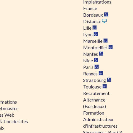
Implantations
France
Bordeaux
Distance
Lille
Lyon
Marseille
Montpellier
Nantes
Nice
Paris
Rennes
Strasbourg
Toulouse
Recrutement
Alternance
rmations
(Bordeaux)
bmaster
Formation
tes Web
Administrateur
ation de sites
d'Infrastructures
eb
Sécurisées - Bac+3