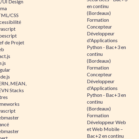
/UI Design
en continu
gma
(Bordeaux)
ML/CSS
Formation
essibilité
Concepteur
vascript
Développeur
pescript
d'Applications
ef de Projet
Python - Bac+3 en
eb
continu
ct.js
(Bordeaux)
.js
Formation
gular
Concepteur
de.js
Développeur
RN, MEAN,
d'Applications
VN Stacks
Python - Bac+3 en
tres
continu
ameworks
(Bordeaux)
vascript
Formation
bmaster
Développeur Web
ancé
et Web Mobile –
bmaster
Bac+2 en continu
pert