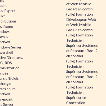
urs
et Web Mobile –
ache
Bac+2 en continu
nux Expert
(Lille) Formation
ux :
Développeur Web
tributions
et Web Mobile –
écifiques
Bac+2 en continu
ndows
(Lille) Formation
seaux
Technicien
ndows
Supérieur Systèmes
ndows Server
et Réseaux - Bac+2
wershell
en continu
ive Directory,
(Lille) Formation
O, RDS
Technicien
ministration
Supérieur Systèmes
ancée
et Réseaux - Bac+2
rs officiels
en continu
change
(Lille) Formation
tres cours
Technicien
ndows
Supérieur en
arepoint
Conception
nc Server