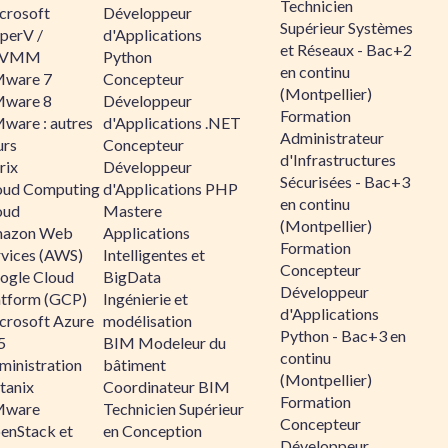
Technicien
crosoft
Développeur
Supérieur Systèmes
perV /
d'Applications
et Réseaux - Bac+2
CVMM
Python
en continu
ware 7
Concepteur
(Montpellier)
ware 8
Développeur
Formation
ware : autres
d'Applications .NET
Administrateur
urs
Concepteur
d'Infrastructures
rix
Développeur
Sécurisées - Bac+3
oud Computing
d'Applications PHP
en continu
oud
Mastere
(Montpellier)
azon Web
Applications
Formation
rvices (AWS)
Intelligentes et
Concepteur
ogle Cloud
BigData
Développeur
atform (GCP)
Ingénierie et
d'Applications
crosoft Azure
modélisation
Python - Bac+3 en
5
BIM Modeleur du
continu
ministration
bâtiment
(Montpellier)
tanix
Coordinateur BIM
Formation
ware
Technicien Supérieur
Concepteur
enStack et
en Conception
Développeur