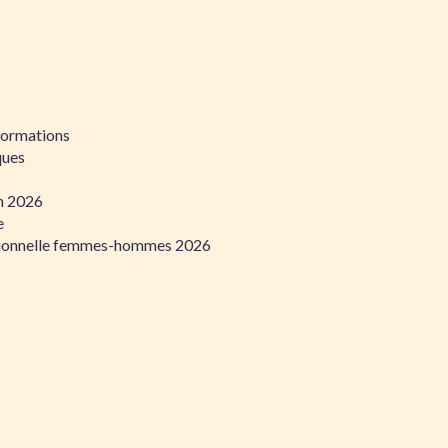
formations
ques
on 2026
e
ssionnelle femmes-hommes 2026