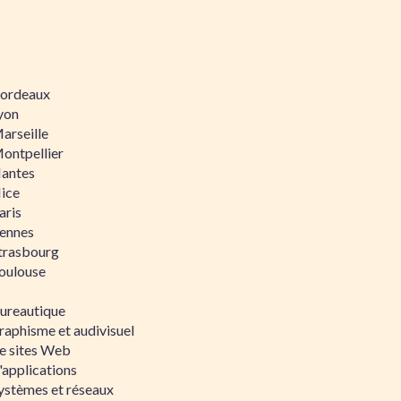
 Bordeaux
Lyon
Marseille
Montpellier
Nantes
Nice
aris
Rennes
Strasbourg
Toulouse
bureautique
raphisme et audivisuel
e sites Web
'applications
ystèmes et réseaux