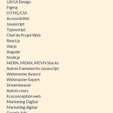
UX/UI Design
Figma
HTML/CSS
Accessibilité
Javascript
Typescript
Chef de Projet Web
React.js
Vue.js
Angular
Node.js
MERN, MEAN, MEVN Stacks
Autres frameworks Javascript
Webmaster Avancé
Webmaster Expert
Dreamweaver
Autres cours
Ecoconception web
Marketing Digital
Marketing digital
Google Ads