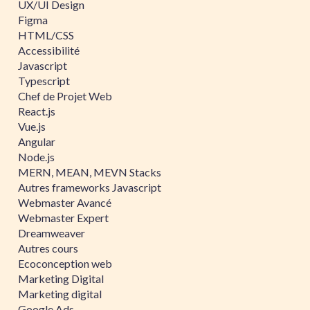
UX/UI Design
Figma
HTML/CSS
Accessibilité
Javascript
Typescript
Chef de Projet Web
React.js
Vue.js
Angular
Node.js
MERN, MEAN, MEVN Stacks
Autres frameworks Javascript
Webmaster Avancé
Webmaster Expert
Dreamweaver
Autres cours
Ecoconception web
Marketing Digital
Marketing digital
Google Ads