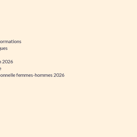
formations
ques
on 2026
e
ssionnelle femmes-hommes 2026