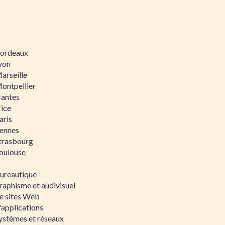
 Bordeaux
Lyon
Marseille
Montpellier
Nantes
Nice
aris
Rennes
Strasbourg
Toulouse
bureautique
raphisme et audivisuel
e sites Web
'applications
ystèmes et réseaux