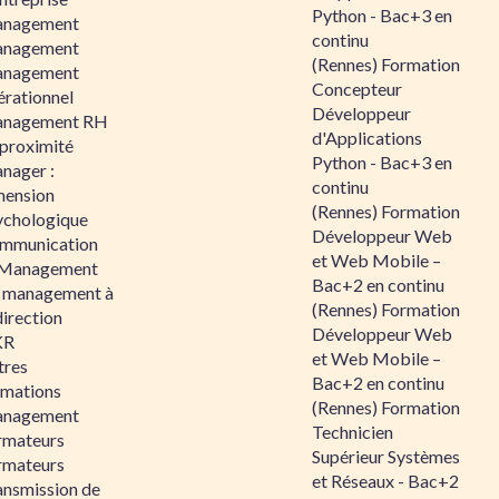
Python - Bac+3 en
nagement
continu
nagement
(Rennes) Formation
nagement
Concepteur
érationnel
Développeur
nagement RH
d'Applications
 proximité
Python - Bac+3 en
nager :
continu
mension
(Rennes) Formation
ychologique
Développeur Web
mmunication
et Web Mobile –
 Management
Bac+2 en continu
 management à
(Rennes) Formation
direction
Développeur Web
KR
et Web Mobile –
tres
Bac+2 en continu
rmations
(Rennes) Formation
nagement
Technicien
rmateurs
Supérieur Systèmes
rmateurs
et Réseaux - Bac+2
ansmission de