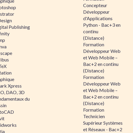
aphique
Concepteur
otoshop
Développeur
ustrator
d'Applications
Design
Python - Bac+3 en
ital Publishing
continu
inity
(Distance)
mp
Formation
nva
Développeur Web
kscape
et Web Mobile –
ribus
Bac+2 en continu
TeX
(Distance)
éation
Formation
aphique
Développeur Web
ark Xpress
et Web Mobile –
O, DAO, 3D
Bac+2 en continu
ndamentaux du
(Distance)
ssin
Formation
toCAD
Technicien
vit
Supérieur Systèmes
lidworks
et Réseaux - Bac+2
tia