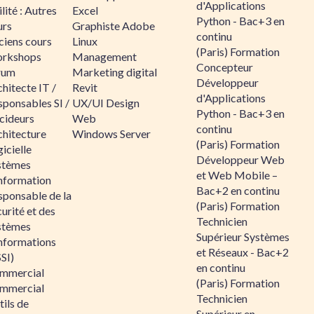
d'Applications
lité : Autres
Excel
Python - Bac+3 en
urs
Graphiste Adobe
continu
ciens cours
Linux
(Paris) Formation
rkshops
Management
Concepteur
rum
Marketing digital
Développeur
hitecte IT /
Revit
d'Applications
sponsables SI /
UX/UI Design
Python - Bac+3 en
cideurs
Web
continu
chitecture
Windows Server
(Paris) Formation
icielle
Développeur Web
stèmes
et Web Mobile –
information
Bac+2 en continu
sponsable de la
(Paris) Formation
urité et des
Technicien
stèmes
Supérieur Systèmes
informations
et Réseaux - Bac+2
SI)
en continu
mmercial
(Paris) Formation
mmercial
Technicien
ils de
Supérieur en