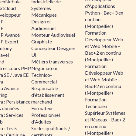
enNebula
Industrielle de
d'Applications
xtcloud
Systèmes
Python - Bac+3 en
veloppeur
Mécaniques
continu
HP
Design et
(Montpellier)
HP
Audiovisuel
Formation
P Avancé
Monteur Audiovisuel
Développeur Web
P Expert
Graphiste
et Web Mobile –
mfony
Concepteur Designer
Bac+2 en continu
ravel
UI
(Montpellier)
nd
Métiers transverses
Formation
tres cours PHP
Négociateur
Développeur Web
a SE / Java EE
Technico-
et Web Mobile –
va
Commercial
Bac+2 en continu
va Avancé
Responsable
(Montpellier)
ring
d'établissement
Formation
a : Persistance
marchand
Technicien
s données
Formateur
Supérieur Systèmes
a : Services
Professionnel
et Réseaux - Bac+2
b
d'Adultes
en continu
a : Tests
Socles qualifiants /
(Montpellier)
a : Outils de
certifiants