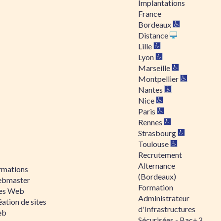
Implantations
France
Bordeaux
Distance
Lille
Lyon
Marseille
Montpellier
Nantes
Nice
Paris
Rennes
Strasbourg
Toulouse
Recrutement
Alternance
rmations
(Bordeaux)
bmaster
Formation
tes Web
Administrateur
ation de sites
d'Infrastructures
eb
Sécurisées - Bac+3