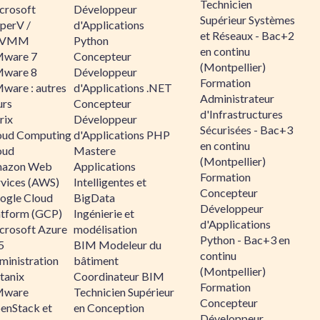
Technicien
crosoft
Développeur
Supérieur Systèmes
perV /
d'Applications
et Réseaux - Bac+2
CVMM
Python
en continu
ware 7
Concepteur
(Montpellier)
ware 8
Développeur
Formation
ware : autres
d'Applications .NET
Administrateur
urs
Concepteur
d'Infrastructures
rix
Développeur
Sécurisées - Bac+3
oud Computing
d'Applications PHP
en continu
oud
Mastere
(Montpellier)
azon Web
Applications
Formation
rvices (AWS)
Intelligentes et
Concepteur
ogle Cloud
BigData
Développeur
atform (GCP)
Ingénierie et
d'Applications
crosoft Azure
modélisation
Python - Bac+3 en
5
BIM Modeleur du
continu
ministration
bâtiment
(Montpellier)
tanix
Coordinateur BIM
Formation
ware
Technicien Supérieur
Concepteur
enStack et
en Conception
Développeur