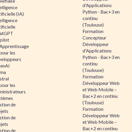
owflake
d'Applications
elligence
Python - Bac+3 en
ificielle (IA)
continu
elligence
(Toulouse)
ificielle
Formation
atGPT
Concepteur
pilot
Développeur
 Apprentissage
d'Applications
pour les
Python - Bac+3 en
veloppeurs
continu
enAI
(Toulouse)
ama
Formation
stral
Développeur Web
pour les
et Web Mobile –
ministrateurs
Bac+2 en continu
stèmes
(Toulouse)
stion de
Formation
jets
Développeur Web
stion de
et Web Mobile –
jets
Bac+2 en continu
stion de