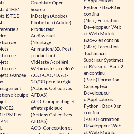
d'Applications
sts
Graphiste Open
Python - Bac+3 en
sts d'IHM
Source
continu
sts ISTQB
InDesign (Adobe)
(Nice) Formation
ts -
Photoshop (Adobe)
Développeur Web
érentiels
Producteur
et Web Mobile –
dre
Audiovisuel
Bac+2 en continu
stion de
(Montage,
(Nice) Formation
jets
Animation/3D, Post-
Technicien
stion de
production)
Supérieur Systèmes
jets
Vidéaste Accéléré
et Réseaux - Bac+2
stion de
Webmaster accéléré
en continu
ojets avancée
ACO-CAO/DAO -
(Paris) Formation
an
2D/3D pour la régie
Concepteur
nagement
(Actions Collectives
Développeur
stion d'équipe
AFDAS)
d'Applications
jet
ACO-Compositing et
Python - Bac+3 en
INCE2
effets spéciaux
continu
I : PMP et
(Actions Collectives
(Paris) Formation
APM
AFDAS)
Développeur Web
IL
ACO-Conception et
et Web Mobile –