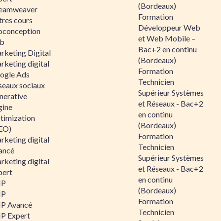
(Bordeaux)
eamweaver
Formation
tres cours
Développeur Web
oconception
et Web Mobile –
b
Bac+2 en continu
rketing Digital
(Bordeaux)
rketing digital
Formation
ogle Ads
Technicien
seaux sociaux
Supérieur Systèmes
nerative
et Réseaux - Bac+2
gine
en continu
timization
(Bordeaux)
EO)
Formation
rketing digital
Technicien
ancé
Supérieur Systèmes
rketing digital
et Réseaux - Bac+2
pert
en continu
HP
(Bordeaux)
HP
Formation
P Avancé
Technicien
P Expert