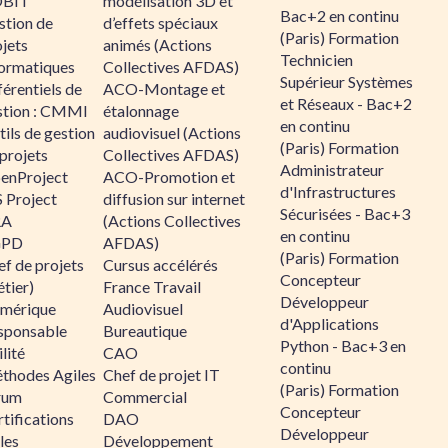
BIT
modélisation 3D et
Bac+2 en continu
stion de
d’effets spéciaux
(Paris) Formation
jets
animés (Actions
Technicien
formatiques
Collectives AFDAS)
Supérieur Systèmes
érentiels de
ACO-Montage et
et Réseaux - Bac+2
stion : CMMI
étalonnage
en continu
ils de gestion
audiovisuel (Actions
(Paris) Formation
projets
Collectives AFDAS)
Administrateur
enProject
ACO-Promotion et
d'Infrastructures
 Project
diffusion sur internet
Sécurisées - Bac+3
RA
(Actions Collectives
en continu
GPD
AFDAS)
(Paris) Formation
f de projets
Cursus accélérés
Concepteur
tier)
France Travail
Développeur
mérique
Audiovisuel
d'Applications
sponsable
Bureautique
Python - Bac+3 en
lité
CAO
continu
thodes Agiles
Chef de projet IT
(Paris) Formation
rum
Commercial
Concepteur
tifications
DAO
Développeur
les
Développement