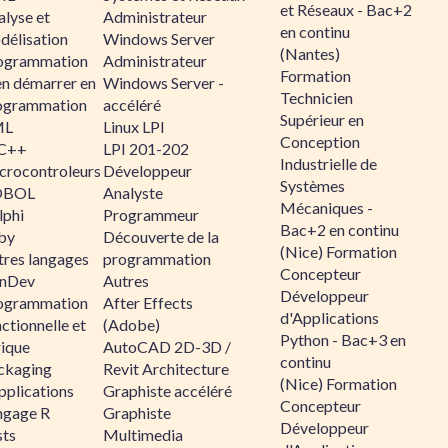
et Réseaux - Bac+2
alyse et
Administrateur
en continu
délisation
Windows Server
(Nantes)
ogrammation
Administrateur
Formation
en démarrer en
Windows Server -
Technicien
ogrammation
accéléré
Supérieur en
ML
Linux LPI
Conception
C++
LPI 201-202
Industrielle de
crocontroleurs
Développeur
Systèmes
OBOL
Analyste
Mécaniques -
lphi
Programmeur
Bac+2 en continu
by
Découverte de la
(Nice) Formation
tres langages
programmation
Concepteur
nDev
Autres
Développeur
ogrammation
After Effects
d'Applications
ctionnelle et
(Adobe)
Python - Bac+3 en
gique
AutoCAD 2D-3D /
continu
ckaging
Revit Architecture
(Nice) Formation
pplications
Graphiste accéléré
Concepteur
ngage R
Graphiste
Développeur
sts
Multimedia