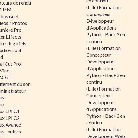
en continu
teurs de rendu
(Lille) Formation
CISM
Concepteur
diovisuel
Développeur
déos / Photos
d'Applications
emiere Pro
Python - Bac+3 en
er Effects
continu
res logiciels
(Lille) Formation
udiovisuel
Concepteur
id
Développeur
al Cut Pro
d'Applications
Vinci
Python - Bac+3 en
O et
continu
aitement du son
(Lille) Formation
ministrateur
Concepteur
nux
Développeur
nux
d'Applications
nux LPI C1
Python - Bac+3 en
nux LPI C2
continu
nux Avancé
(Lille) Formation
ux : autres
Développeur Web