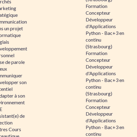
rchés
Formation
rketing
Concepteur
ratégique
Développeur
mmunication
d'Applications
s un projet
Python - Bac+3 en
formatique
continu
glais
(Strasbourg)
veloppement
Formation
rsonnel
Concepteur
se de parole
Développeur
eux
d'Applications
mmuniquer
Python - Bac+3 en
velopper son
continu
entiel
(Strasbourg)
dapter à son
Formation
vironnement
Concepteur
E
Développeur
istant(e) de
d'Applications
ection
Python - Bac+3 en
tres Cours
continu
reautique