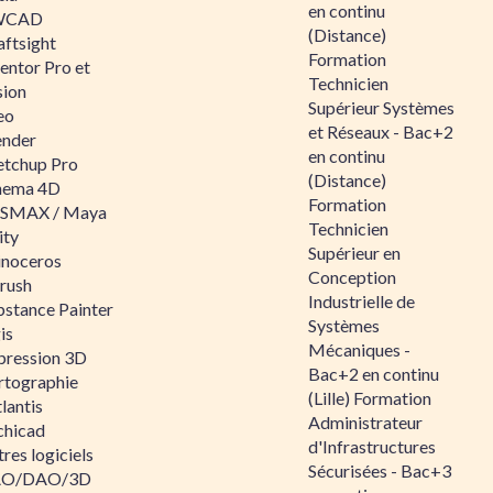
en continu
WCAD
(Distance)
aftsight
Formation
entor Pro et
Technicien
sion
Supérieur Systèmes
eo
et Réseaux - Bac+2
ender
en continu
etchup Pro
(Distance)
nema 4D
Formation
SMAX / Maya
Technicien
ity
Supérieur en
inoceros
Conception
rush
Industrielle de
bstance Painter
Systèmes
is
Mécaniques -
pression 3D
Bac+2 en continu
rtographie
(Lille) Formation
lantis
Administrateur
chicad
d'Infrastructures
res logiciels
Sécurisées - Bac+3
O/DAO/3D