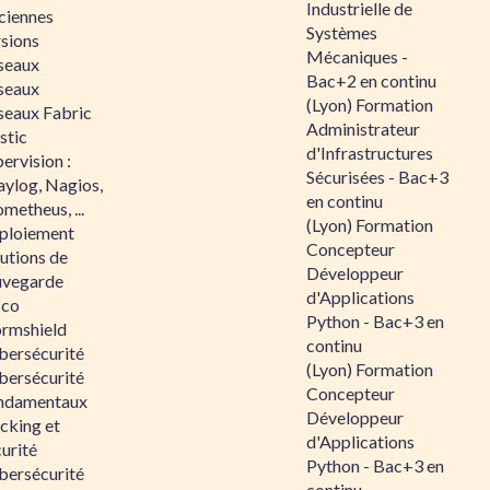
Industrielle de
ciennes
Systèmes
rsions
Mécaniques -
seaux
Bac+2 en continu
seaux
(Lyon) Formation
seaux Fabric
Administrateur
stic
d'Infrastructures
ervision :
Sécurisées - Bac+3
aylog, Nagios,
en continu
metheus, ...
(Lyon) Formation
ploiement
Concepteur
utions de
Développeur
uvegarde
d'Applications
sco
Python - Bac+3 en
ormshield
continu
bersécurité
(Lyon) Formation
bersécurité
Concepteur
ndamentaux
Développeur
cking et
d'Applications
urité
Python - Bac+3 en
bersécurité
continu