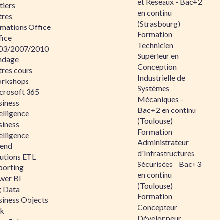
et Réseaux - Bac+2
tiers
en continu
tres
(Strasbourg)
rmations Office
Formation
fice
Technicien
03/2007/2010
Supérieur en
ndage
Conception
tres cours
Industrielle de
rkshops
Systèmes
crosoft 365
Mécaniques -
siness
Bac+2 en continu
elligence
(Toulouse)
siness
Formation
elligence
Administrateur
lend
d'Infrastructures
lutions ETL
Sécurisées - Bac+3
porting
en continu
wer BI
(Toulouse)
g Data
Formation
siness Objects
Concepteur
ik
Développeur