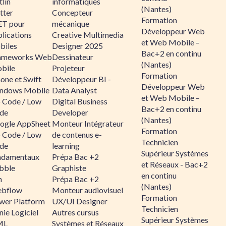
lin
informatiques
(Nantes)
tter
Concepteur
Formation
ET pour
mécanique
Développeur Web
lications
Creative Multimedia
et Web Mobile –
biles
Designer 2025
Bac+2 en continu
ameworks Web
Dessinateur
(Nantes)
bile
Projeteur
Formation
one et Swift
Développeur BI -
Développeur Web
ndows Mobile
Data Analyst
et Web Mobile –
 Code / Low
Digital Business
Bac+2 en continu
de
Developer
(Nantes)
ogle AppSheet
Monteur Intégrateur
Formation
 Code / Low
de contenus e-
Technicien
de
learning
Supérieur Systèmes
ndamentaux
Prépa Bac +2
et Réseaux - Bac+2
bble
Graphiste
en continu
n
Prépa Bac +2
(Nantes)
bflow
Monteur audiovisuel
Formation
wer Platform
UX/UI Designer
Technicien
ie Logiciel
Autres cursus
Supérieur Systèmes
ML
Systèmes et Réseaux