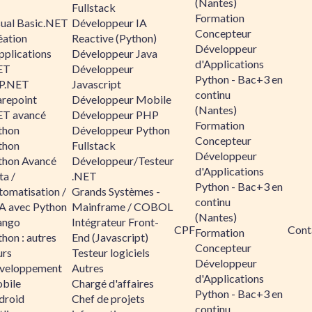
(Nantes)
Fullstack
Formation
sual Basic.NET
Développeur IA
Concepteur
éation
Reactive (Python)
Développeur
pplications
Développeur Java
d'Applications
ET
Développeur
Python - Bac+3 en
P.NET
Javascript
continu
arepoint
Développeur Mobile
(Nantes)
ET avancé
Développeur PHP
Formation
thon
Développeur Python
Concepteur
thon
Fullstack
Développeur
thon Avancé
Développeur/Testeur
d'Applications
ta /
.NET
Python - Bac+3 en
tomatisation /
Grands Systèmes -
continu
A avec Python
Mainframe / COBOL
(Nantes)
ango
Intégrateur Front-
CPF
Cont
Formation
hon : autres
End (Javascript)
Concepteur
urs
Testeur logiciels
Développeur
veloppement
Autres
d'Applications
bile
Chargé d'affaires
Python - Bac+3 en
droid
Chef de projets
continu