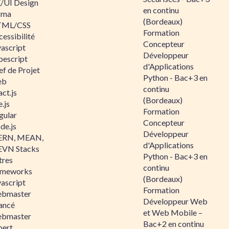
/UI Design
en continu
gma
(Bordeaux)
ML/CSS
Formation
essibilité
Concepteur
vascript
Développeur
pescript
d'Applications
ef de Projet
Python - Bac+3 en
eb
continu
ct.js
(Bordeaux)
.js
Formation
gular
Concepteur
de.js
Développeur
RN, MEAN,
d'Applications
VN Stacks
Python - Bac+3 en
tres
continu
ameworks
(Bordeaux)
vascript
Formation
bmaster
Développeur Web
ancé
et Web Mobile –
bmaster
Bac+2 en continu
pert