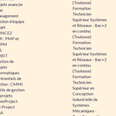
(Toulouse)
ojets avancée
Formation
an
Technicien
nagement
Supérieur Systèmes
stion d'équipe
et Réseaux - Bac+2
jet
en continu
INCE2
(Toulouse)
I : PMP et
Formation
APM
Technicien
IL
Supérieur Systèmes
BIT
et Réseaux - Bac+2
stion de
en continu
jets
(Toulouse)
formatiques
Formation
érentiels de
Technicien
stion : CMMI
Supérieur en
ils de gestion
Conception
projets
Industrielle de
enProject
Systèmes
 Project
Mécaniques -
RA