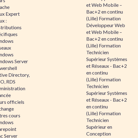
urs
et Web Mobile –
ache
Bac+2 en continu
nux Expert
(Lille) Formation
ux :
Développeur Web
tributions
et Web Mobile –
écifiques
Bac+2 en continu
ndows
(Lille) Formation
seaux
Technicien
ndows
Supérieur Systèmes
ndows Server
et Réseaux - Bac+2
wershell
en continu
ive Directory,
(Lille) Formation
O, RDS
Technicien
ministration
Supérieur Systèmes
ancée
et Réseaux - Bac+2
rs officiels
en continu
change
(Lille) Formation
tres cours
Technicien
ndows
Supérieur en
arepoint
Conception
nc Server