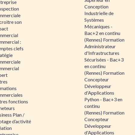
ntreprise
Conception
ospection
Industrielle de
mmerciale
Systèmes
croitre son
Mécaniques -
pact
Bac+2 en continu
mmercial
(Rennes) Formation
mmercial :
Administrateur
mptes clefs
d'Infrastructures
atégie
Sécurisées - Bac+3
mmerciale
en continu
mmercial
(Rennes) Formation
pert
Concepteur
tres
Développeur
rmations
d'Applications
mmerciales
Python - Bac+3 en
tres fonctions
continu
heteurs
(Rennes) Formation
iness Plan /
Concepteur
otage d’activité
Développeur
éation
d'Applications
ntreprise