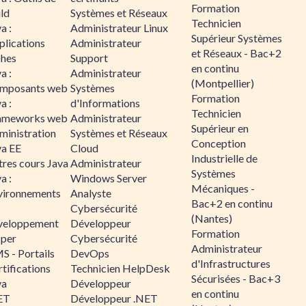
Formation
ld
Systèmes et Réseaux
Technicien
a :
Administrateur Linux
Supérieur Systèmes
plications
Administrateur
et Réseaux - Bac+2
ches
Support
en continu
a :
Administrateur
(Montpellier)
mposants web
Systèmes
Formation
a :
d'Informations
Technicien
ameworks web
Administrateur
Supérieur en
ministration
Systèmes et Réseaux
Conception
va EE
Cloud
Industrielle de
tres cours Java
Administrateur
Systèmes
a :
Windows Server
Mécaniques -
vironnements
Analyste
Bac+2 en continu
Cybersécurité
(Nantes)
veloppement
Développeur
Formation
sper
Cybersécurité
Administrateur
S - Portails
DevOps
d'Infrastructures
tifications
Technicien HelpDesk
Sécurisées - Bac+3
va
Développeur
en continu
ET
Développeur .NET