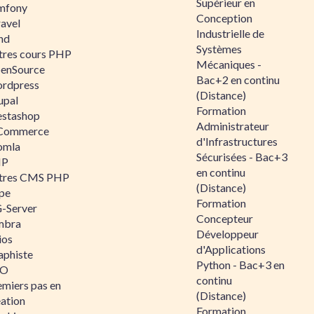
Supérieur en
mfony
Conception
ravel
Industrielle de
nd
Systèmes
tres cours PHP
Mécaniques -
enSource
Bac+2 en continu
rdpress
(Distance)
upal
Formation
estashop
Administrateur
Commerce
d'Infrastructures
omla
Sécurisées - Bac+3
IP
en continu
tres CMS PHP
(Distance)
pe
Formation
-Server
Concepteur
mbra
Développeur
ios
d'Applications
aphiste
Python - Bac+3 en
AO
continu
emiers pas en
(Distance)
éation
Formation