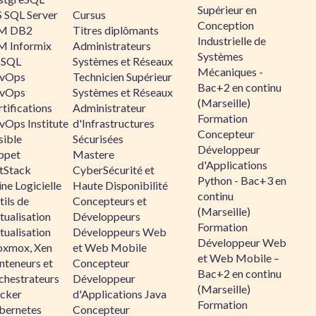
Supérieur en
 SQL Server
Cursus
Conception
M DB2
Titres diplômants
Industrielle de
M Informix
Administrateurs
Systèmes
SQL
Systèmes et Réseaux
Mécaniques -
vOps
Technicien Supérieur
Bac+2 en continu
vOps
Systèmes et Réseaux
(Marseille)
tifications
Administrateur
Formation
vOps Institute
d'Infrastructures
Concepteur
sible
Sécurisées
Développeur
ppet
Mastere
d'Applications
ltStack
CyberSécurité et
Python - Bac+3 en
ne Logicielle
Haute Disponibilité
continu
ils de
Concepteurs et
(Marseille)
tualisation
Développeurs
Formation
tualisation
Développeurs Web
Développeur Web
oxmox, Xen
et Web Mobile
et Web Mobile –
nteneurs et
Concepteur
Bac+2 en continu
chestrateurs
Développeur
(Marseille)
cker
d'Applications Java
Formation
bernetes
Concepteur