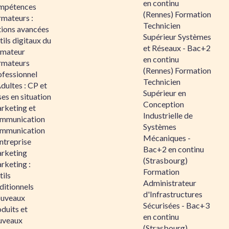
en continu
mpétences
(Rennes) Formation
rmateurs :
Technicien
tions avancées
Supérieur Systèmes
ils digitaux du
et Réseaux - Bac+2
rmateur
en continu
rmateurs
(Rennes) Formation
ofessionnel
Technicien
dultes : CP et
Supérieur en
es en situation
Conception
rketing et
Industrielle de
mmunication
Systèmes
mmunication
Mécaniques -
ntreprise
Bac+2 en continu
rketing
(Strasbourg)
rketing :
Formation
ils
Administrateur
ditionnels
d'Infrastructures
uveaux
Sécurisées - Bac+3
duits et
en continu
uveaux
(Strasbourg)