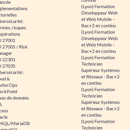
ancée
(Lyon) Formation
glementations
Développeur Web
torielles
et Web Mobile –
ersécurité :
Bac+2 en continu
rmes, risques
(Lyon) Formation
opérations
Développeur Web
O 27001
et Web Mobile –
O 27005 / Risk
Bac+2 en continu
nager
(Lyon) Formation
O 22301
Technicien
O 27035
Supérieur Systèmes
ersécurité :
et Réseaux - Bac+2
oud &
en continu
vSecOps
(Lyon) Formation
eckPoint
Technicien
ses de données
Supérieur Systèmes
L
et Réseaux - Bac+2
cess
en continu
acle
(Lyon) Formation
SQL/MariaDB
Technicien
stgreSQL