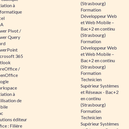
(Strasbourg)
tiation à
Formation
nformatique
Développeur Web
cel
et Web Mobile –
BA
Bac+2 en continu
wer Pivot /
(Strasbourg)
wer Query
Formation
rd
Développeur Web
werPoint
et Web Mobile –
crosoft 365
Bac+2 en continu
tlook
(Strasbourg)
reOffice /
Formation
enOffice
Technicien
ogle
Supérieur Systèmes
rkspace
et Réseaux - Bac+2
tiation à
en continu
tilisation de
(Strasbourg)
bile
Formation
ac
Technicien
utions éditeur
Supérieur Systèmes
ice : Filière