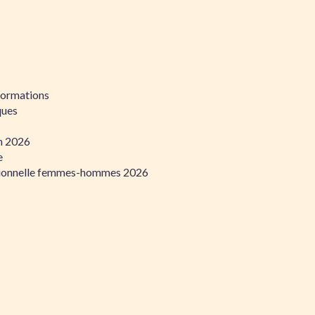
formations
ques
on 2026
e
ssionnelle femmes-hommes 2026