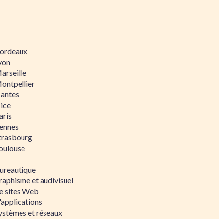
 Bordeaux
Lyon
Marseille
Montpellier
Nantes
Nice
aris
Rennes
Strasbourg
Toulouse
bureautique
raphisme et audivisuel
e sites Web
'applications
ystèmes et réseaux