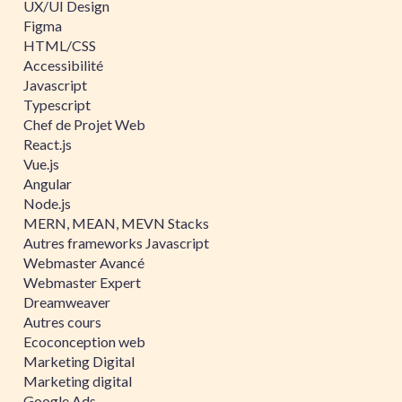
UX/UI Design
Figma
HTML/CSS
Accessibilité
Javascript
Typescript
Chef de Projet Web
React.js
Vue.js
Angular
Node.js
MERN, MEAN, MEVN Stacks
Autres frameworks Javascript
Webmaster Avancé
Webmaster Expert
Dreamweaver
Autres cours
Ecoconception web
Marketing Digital
Marketing digital
Google Ads