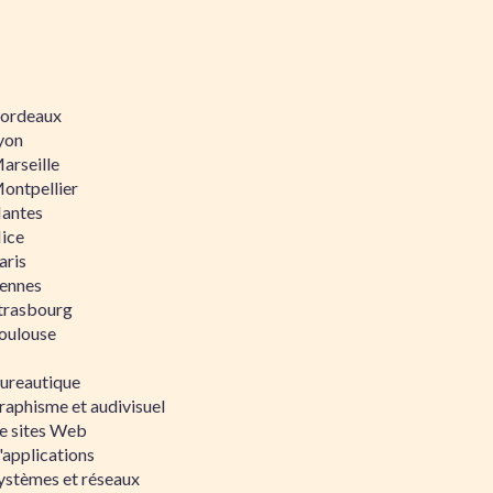
 Bordeaux
Lyon
Marseille
Montpellier
Nantes
Nice
aris
Rennes
Strasbourg
Toulouse
bureautique
raphisme et audivisuel
e sites Web
'applications
ystèmes et réseaux