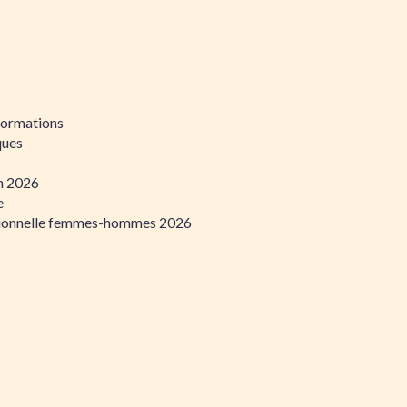
formations
ques
on 2026
e
ssionnelle femmes-hommes 2026