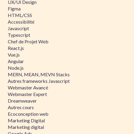
UX/UI Design
Figma
HTML/CSS
Accessibilité
Javascript
Typescript
Chef de Projet Web
React.js
Vue.js
Angular
Node.js
MERN, MEAN, MEVN Stacks
Autres frameworks Javascript
Webmaster Avancé
Webmaster Expert
Dreamweaver
Autres cours
Ecoconception web
Marketing Digital
Marketing digital
Google Ads