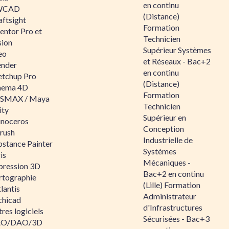
en continu
WCAD
(Distance)
aftsight
Formation
entor Pro et
Technicien
sion
Supérieur Systèmes
eo
et Réseaux - Bac+2
ender
en continu
etchup Pro
(Distance)
nema 4D
Formation
SMAX / Maya
Technicien
ity
Supérieur en
inoceros
Conception
rush
Industrielle de
bstance Painter
Systèmes
is
Mécaniques -
pression 3D
Bac+2 en continu
rtographie
(Lille) Formation
lantis
Administrateur
chicad
d'Infrastructures
res logiciels
Sécurisées - Bac+3
O/DAO/3D