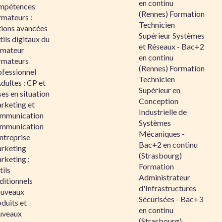
en continu
mpétences
(Rennes) Formation
rmateurs :
Technicien
tions avancées
Supérieur Systèmes
ils digitaux du
et Réseaux - Bac+2
rmateur
en continu
rmateurs
(Rennes) Formation
ofessionnel
Technicien
dultes : CP et
Supérieur en
es en situation
Conception
rketing et
Industrielle de
mmunication
Systèmes
mmunication
Mécaniques -
ntreprise
Bac+2 en continu
rketing
(Strasbourg)
rketing :
Formation
ils
Administrateur
ditionnels
d'Infrastructures
uveaux
Sécurisées - Bac+3
duits et
en continu
uveaux
(Strasbourg)