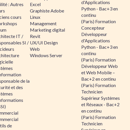
d'Applications
lité : Autres
Excel
Python - Bac+3 en
urs
Graphiste Adobe
continu
ciens cours
Linux
(Paris) Formation
rkshops
Management
Concepteur
rum
Marketing digital
Développeur
hitecte IT /
Revit
d'Applications
sponsables SI /
UX/UI Design
Python - Bac+3 en
cideurs
Web
continu
chitecture
Windows Server
(Paris) Formation
icielle
Développeur Web
stèmes
et Web Mobile –
information
Bac+2 en continu
sponsable de la
(Paris) Formation
urité et des
Technicien
stèmes
Supérieur Systèmes
informations
et Réseaux - Bac+2
SI)
en continu
mmercial
(Paris) Formation
mmercial
Technicien
ils de
Supérieur en