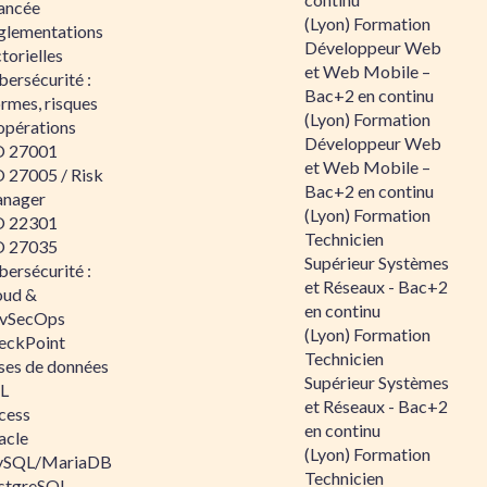
ancée
(Lyon) Formation
glementations
Développeur Web
torielles
et Web Mobile –
ersécurité :
Bac+2 en continu
rmes, risques
(Lyon) Formation
opérations
Développeur Web
O 27001
et Web Mobile –
O 27005 / Risk
Bac+2 en continu
nager
(Lyon) Formation
O 22301
Technicien
O 27035
Supérieur Systèmes
ersécurité :
et Réseaux - Bac+2
oud &
en continu
vSecOps
(Lyon) Formation
eckPoint
Technicien
ses de données
Supérieur Systèmes
L
et Réseaux - Bac+2
cess
en continu
acle
(Lyon) Formation
SQL/MariaDB
Technicien
stgreSQL