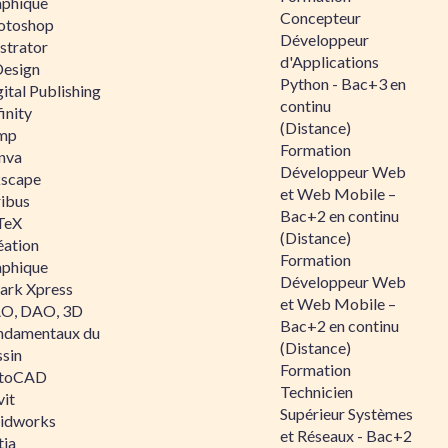
aphique
Concepteur
otoshop
Développeur
ustrator
d'Applications
Design
Python - Bac+3 en
ital Publishing
continu
inity
(Distance)
mp
Formation
nva
Développeur Web
kscape
et Web Mobile –
ribus
Bac+2 en continu
TeX
(Distance)
éation
Formation
aphique
Développeur Web
ark Xpress
et Web Mobile –
O, DAO, 3D
Bac+2 en continu
ndamentaux du
(Distance)
ssin
Formation
toCAD
Technicien
vit
Supérieur Systèmes
lidworks
et Réseaux - Bac+2
tia