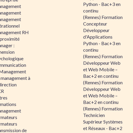
Python - Bac+3 en
nagement
continu
nagement
(Rennes) Formation
nagement
Concepteur
érationnel
Développeur
nagement RH
d'Applications
 proximité
Python - Bac+3 en
nager :
continu
mension
(Rennes) Formation
ychologique
Développeur Web
mmunication
et Web Mobile –
 Management
Bac+2 en continu
 management à
(Rennes) Formation
direction
Développeur Web
KR
et Web Mobile –
tres
Bac+2 en continu
rmations
(Rennes) Formation
nagement
Technicien
rmateurs
Supérieur Systèmes
rmateurs
et Réseaux - Bac+2
ansmission de