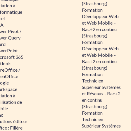
(Strasbourg)
tiation à
Formation
nformatique
Développeur Web
cel
et Web Mobile –
BA
Bac+2 en continu
wer Pivot /
(Strasbourg)
wer Query
Formation
rd
Développeur Web
werPoint
et Web Mobile –
crosoft 365
Bac+2 en continu
tlook
(Strasbourg)
reOffice /
Formation
enOffice
Technicien
ogle
Supérieur Systèmes
rkspace
et Réseaux - Bac+2
tiation à
en continu
tilisation de
(Strasbourg)
bile
Formation
ac
Technicien
utions éditeur
Supérieur Systèmes
ice : Filière