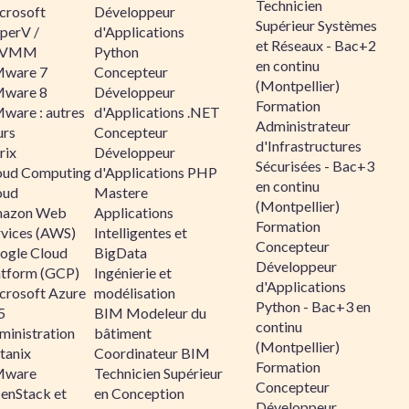
Technicien
crosoft
Développeur
Supérieur Systèmes
perV /
d'Applications
et Réseaux - Bac+2
CVMM
Python
en continu
ware 7
Concepteur
(Montpellier)
ware 8
Développeur
Formation
ware : autres
d'Applications .NET
Administrateur
urs
Concepteur
d'Infrastructures
rix
Développeur
Sécurisées - Bac+3
oud Computing
d'Applications PHP
en continu
oud
Mastere
(Montpellier)
azon Web
Applications
Formation
rvices (AWS)
Intelligentes et
Concepteur
ogle Cloud
BigData
Développeur
atform (GCP)
Ingénierie et
d'Applications
crosoft Azure
modélisation
Python - Bac+3 en
5
BIM Modeleur du
continu
ministration
bâtiment
(Montpellier)
tanix
Coordinateur BIM
Formation
ware
Technicien Supérieur
Concepteur
enStack et
en Conception
Développeur