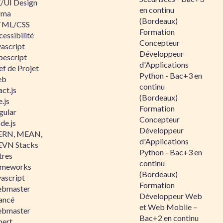
/UI Design
en continu
gma
(Bordeaux)
ML/CSS
Formation
essibilité
Concepteur
vascript
Développeur
pescript
d'Applications
ef de Projet
Python - Bac+3 en
eb
continu
ct.js
(Bordeaux)
.js
Formation
gular
Concepteur
de.js
Développeur
RN, MEAN,
d'Applications
VN Stacks
Python - Bac+3 en
tres
continu
ameworks
(Bordeaux)
vascript
Formation
bmaster
Développeur Web
ancé
et Web Mobile –
bmaster
Bac+2 en continu
pert