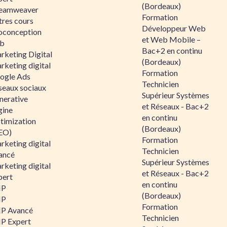
(Bordeaux)
eamweaver
Formation
tres cours
Développeur Web
oconception
et Web Mobile –
b
Bac+2 en continu
rketing Digital
(Bordeaux)
rketing digital
Formation
ogle Ads
Technicien
seaux sociaux
Supérieur Systèmes
nerative
et Réseaux - Bac+2
gine
en continu
timization
(Bordeaux)
EO)
Formation
rketing digital
Technicien
ancé
Supérieur Systèmes
rketing digital
et Réseaux - Bac+2
pert
en continu
HP
(Bordeaux)
HP
Formation
P Avancé
Technicien
P Expert