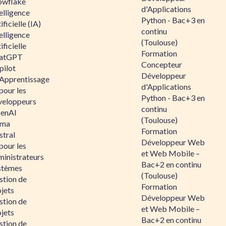
owflake
d'Applications
elligence
Python - Bac+3 en
ificielle (IA)
continu
elligence
(Toulouse)
ificielle
Formation
atGPT
Concepteur
pilot
Développeur
 Apprentissage
d'Applications
pour les
Python - Bac+3 en
veloppeurs
continu
enAI
(Toulouse)
ama
Formation
stral
Développeur Web
pour les
et Web Mobile –
ministrateurs
Bac+2 en continu
stèmes
(Toulouse)
stion de
Formation
jets
Développeur Web
stion de
et Web Mobile –
jets
Bac+2 en continu
stion de