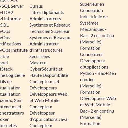
Supérieur en
 SQL Server
Cursus
Conception
M DB2
Titres diplômants
Industrielle de
M Informix
Administrateurs
Systèmes
SQL
Systèmes et Réseaux
Mécaniques -
vOps
Technicien Supérieur
Bac+2 en continu
vOps
Systèmes et Réseaux
(Marseille)
tifications
Administrateur
Formation
vOps Institute
d'Infrastructures
Concepteur
sible
Sécurisées
Développeur
ppet
Mastere
d'Applications
ltStack
CyberSécurité et
Python - Bac+3 en
ne Logicielle
Haute Disponibilité
continu
ils de
Concepteurs et
(Marseille)
tualisation
Développeurs
Formation
tualisation
Développeurs Web
Développeur Web
oxmox, Xen
et Web Mobile
et Web Mobile –
nteneurs et
Concepteur
Bac+2 en continu
chestrateurs
Développeur
(Marseille)
cker
d'Applications Java
Formation
bernetes
Concepteur