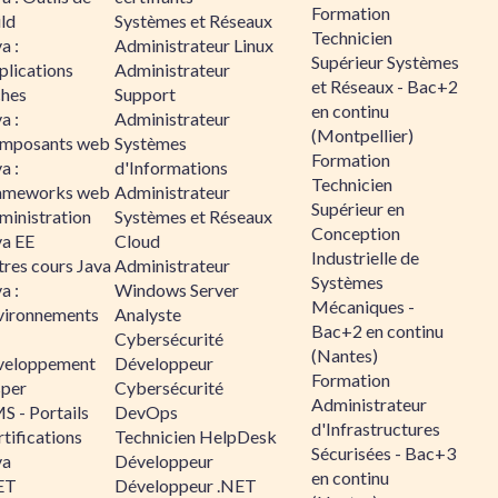
Formation
ld
Systèmes et Réseaux
Technicien
a :
Administrateur Linux
Supérieur Systèmes
plications
Administrateur
et Réseaux - Bac+2
ches
Support
en continu
a :
Administrateur
(Montpellier)
mposants web
Systèmes
Formation
a :
d'Informations
Technicien
ameworks web
Administrateur
Supérieur en
ministration
Systèmes et Réseaux
Conception
va EE
Cloud
Industrielle de
tres cours Java
Administrateur
Systèmes
a :
Windows Server
Mécaniques -
vironnements
Analyste
Bac+2 en continu
Cybersécurité
(Nantes)
veloppement
Développeur
Formation
sper
Cybersécurité
Administrateur
S - Portails
DevOps
d'Infrastructures
tifications
Technicien HelpDesk
Sécurisées - Bac+3
va
Développeur
en continu
ET
Développeur .NET