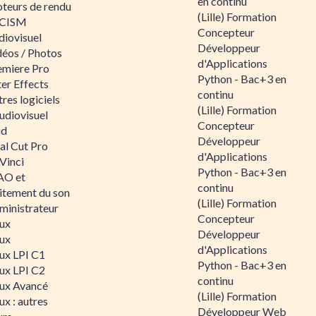
en continu
teurs de rendu
(Lille) Formation
CISM
Concepteur
diovisuel
Développeur
déos / Photos
d'Applications
emiere Pro
Python - Bac+3 en
er Effects
continu
res logiciels
(Lille) Formation
udiovisuel
Concepteur
id
Développeur
al Cut Pro
d'Applications
Vinci
Python - Bac+3 en
O et
continu
aitement du son
(Lille) Formation
ministrateur
Concepteur
nux
Développeur
nux
d'Applications
nux LPI C1
Python - Bac+3 en
nux LPI C2
continu
nux Avancé
(Lille) Formation
ux : autres
Développeur Web