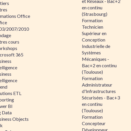
et Réseaux - Bac+2
tiers
en continu
tres
(Strasbourg)
rmations Office
Formation
fice
Technicien
03/2007/2010
Supérieur en
ndage
Conception
tres cours
Industrielle de
rkshops
Systèmes
crosoft 365
Mécaniques -
siness
Bac+2 en continu
elligence
(Toulouse)
siness
Formation
elligence
Administrateur
lend
d'Infrastructures
lutions ETL
Sécurisées - Bac+3
porting
en continu
wer BI
(Toulouse)
g Data
Formation
siness Objects
Concepteur
ik
Développeur