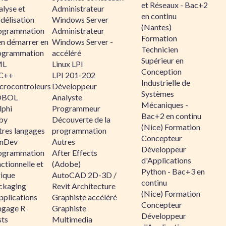
et Réseaux - Bac+2
alyse et
Administrateur
en continu
délisation
Windows Server
(Nantes)
ogrammation
Administrateur
Formation
en démarrer en
Windows Server -
Technicien
ogrammation
accéléré
Supérieur en
ML
Linux LPI
Conception
C++
LPI 201-202
Industrielle de
crocontroleurs
Développeur
Systèmes
OBOL
Analyste
Mécaniques -
lphi
Programmeur
Bac+2 en continu
by
Découverte de la
(Nice) Formation
tres langages
programmation
Concepteur
nDev
Autres
Développeur
ogrammation
After Effects
d'Applications
ctionnelle et
(Adobe)
Python - Bac+3 en
gique
AutoCAD 2D-3D /
continu
ckaging
Revit Architecture
(Nice) Formation
pplications
Graphiste accéléré
Concepteur
ngage R
Graphiste
Développeur
sts
Multimedia