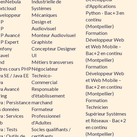
enNebula
Industrielle de
d'Applications
xtcloud
Systèmes
Python - Bac+3 en
veloppeur
Mécaniques
continu
HP
Design et
(Montpellier)
HP
Audiovisuel
Formation
P Avancé
Monteur Audiovisuel
Développeur Web
P Expert
Graphiste
et Web Mobile –
mfony
Concepteur Designer
Bac+2 en continu
ravel
UI
(Montpellier)
nd
Métiers transverses
Formation
tres cours PHP
Négociateur
Développeur Web
a SE / Java EE
Technico-
et Web Mobile –
va
Commercial
Bac+2 en continu
va Avancé
Responsable
(Montpellier)
ring
d'établissement
Formation
a : Persistance
marchand
Technicien
s données
Formateur
Supérieur Systèmes
a : Services
Professionnel
et Réseaux - Bac+2
b
d'Adultes
en continu
a : Tests
Socles qualifiants /
(Montpellier)
a : Outils de
certifiants