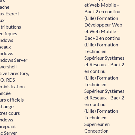
urs
et Web Mobile –
ache
Bac+2 en continu
nux Expert
(Lille) Formation
ux :
Développeur Web
tributions
et Web Mobile –
écifiques
Bac+2 en continu
ndows
(Lille) Formation
seaux
Technicien
ndows
Supérieur Systèmes
ndows Server
et Réseaux - Bac+2
wershell
en continu
ive Directory,
(Lille) Formation
O, RDS
Technicien
ministration
Supérieur Systèmes
ancée
et Réseaux - Bac+2
rs officiels
en continu
change
(Lille) Formation
tres cours
Technicien
ndows
Supérieur en
arepoint
Conception
nc Server