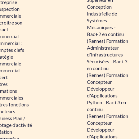
ntreprise
Conception
ospection
Industrielle de
mmerciale
Systèmes
croitre son
Mécaniques -
pact
Bac+2 en continu
mmercial
(Rennes) Formation
mmercial :
Administrateur
mptes clefs
d'Infrastructures
atégie
Sécurisées - Bac+3
mmerciale
en continu
mmercial
(Rennes) Formation
pert
Concepteur
tres
Développeur
rmations
d'Applications
mmerciales
Python - Bac+3 en
tres fonctions
continu
heteurs
(Rennes) Formation
iness Plan /
Concepteur
otage d’activité
Développeur
éation
d'Applications
ntreprise