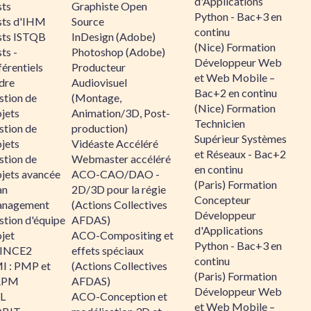
d'Applications
sts
Graphiste Open
Python - Bac+3 en
sts d'IHM
Source
continu
sts ISTQB
InDesign (Adobe)
(Nice) Formation
ts -
Photoshop (Adobe)
Développeur Web
érentiels
Producteur
et Web Mobile –
dre
Audiovisuel
Bac+2 en continu
stion de
(Montage,
(Nice) Formation
jets
Animation/3D, Post-
Technicien
stion de
production)
Supérieur Systèmes
jets
Vidéaste Accéléré
et Réseaux - Bac+2
stion de
Webmaster accéléré
en continu
ojets avancée
ACO-CAO/DAO -
(Paris) Formation
an
2D/3D pour la régie
Concepteur
nagement
(Actions Collectives
Développeur
stion d'équipe
AFDAS)
d'Applications
jet
ACO-Compositing et
Python - Bac+3 en
INCE2
effets spéciaux
continu
I : PMP et
(Actions Collectives
(Paris) Formation
APM
AFDAS)
Développeur Web
IL
ACO-Conception et
et Web Mobile –