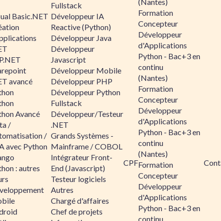
(Nantes)
Fullstack
Formation
sual Basic.NET
Développeur IA
Concepteur
éation
Reactive (Python)
Développeur
pplications
Développeur Java
d'Applications
ET
Développeur
Python - Bac+3 en
P.NET
Javascript
continu
arepoint
Développeur Mobile
(Nantes)
ET avancé
Développeur PHP
Formation
thon
Développeur Python
Concepteur
thon
Fullstack
Développeur
thon Avancé
Développeur/Testeur
d'Applications
ta /
.NET
Python - Bac+3 en
tomatisation /
Grands Systèmes -
continu
A avec Python
Mainframe / COBOL
(Nantes)
ango
Intégrateur Front-
CPF
Cont
Formation
hon : autres
End (Javascript)
Concepteur
urs
Testeur logiciels
Développeur
veloppement
Autres
d'Applications
bile
Chargé d'affaires
Python - Bac+3 en
droid
Chef de projets
continu