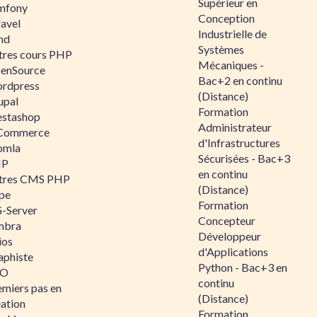
Supérieur en
mfony
Conception
ravel
Industrielle de
nd
Systèmes
tres cours PHP
Mécaniques -
enSource
Bac+2 en continu
rdpress
(Distance)
upal
Formation
estashop
Administrateur
Commerce
d'Infrastructures
omla
Sécurisées - Bac+3
IP
en continu
tres CMS PHP
(Distance)
pe
Formation
-Server
Concepteur
mbra
Développeur
ios
d'Applications
aphiste
Python - Bac+3 en
AO
continu
emiers pas en
(Distance)
éation
Formation