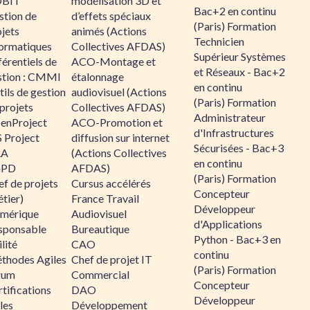
BIT
modélisation 3D et
Bac+2 en continu
stion de
d’effets spéciaux
(Paris) Formation
jets
animés (Actions
Technicien
formatiques
Collectives AFDAS)
Supérieur Systèmes
érentiels de
ACO-Montage et
et Réseaux - Bac+2
stion : CMMI
étalonnage
en continu
ils de gestion
audiovisuel (Actions
(Paris) Formation
projets
Collectives AFDAS)
Administrateur
enProject
ACO-Promotion et
d'Infrastructures
 Project
diffusion sur internet
Sécurisées - Bac+3
RA
(Actions Collectives
en continu
GPD
AFDAS)
(Paris) Formation
f de projets
Cursus accélérés
Concepteur
tier)
France Travail
Développeur
mérique
Audiovisuel
d'Applications
sponsable
Bureautique
Python - Bac+3 en
lité
CAO
continu
thodes Agiles
Chef de projet IT
(Paris) Formation
rum
Commercial
Concepteur
tifications
DAO
Développeur
les
Développement