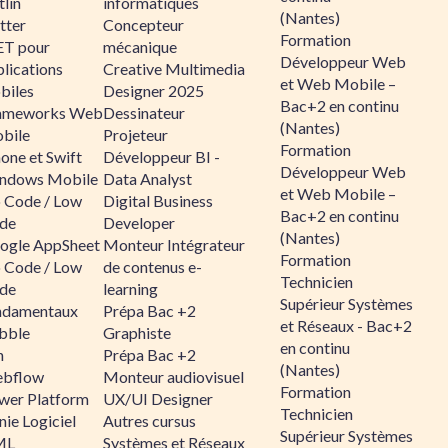
lin
informatiques
(Nantes)
tter
Concepteur
Formation
ET pour
mécanique
Développeur Web
lications
Creative Multimedia
et Web Mobile –
biles
Designer 2025
Bac+2 en continu
ameworks Web
Dessinateur
(Nantes)
bile
Projeteur
Formation
one et Swift
Développeur BI -
Développeur Web
ndows Mobile
Data Analyst
et Web Mobile –
 Code / Low
Digital Business
Bac+2 en continu
de
Developer
(Nantes)
ogle AppSheet
Monteur Intégrateur
Formation
 Code / Low
de contenus e-
Technicien
de
learning
Supérieur Systèmes
ndamentaux
Prépa Bac +2
et Réseaux - Bac+2
bble
Graphiste
en continu
n
Prépa Bac +2
(Nantes)
bflow
Monteur audiovisuel
Formation
wer Platform
UX/UI Designer
Technicien
ie Logiciel
Autres cursus
Supérieur Systèmes
ML
Systèmes et Réseaux