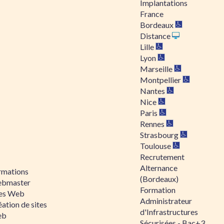
Implantations
France
Bordeaux
Distance
Lille
Lyon
Marseille
Montpellier
Nantes
Nice
Paris
Rennes
Strasbourg
Toulouse
Recrutement
Alternance
rmations
(Bordeaux)
bmaster
Formation
tes Web
Administrateur
ation de sites
d'Infrastructures
eb
Sécurisées - Bac+3