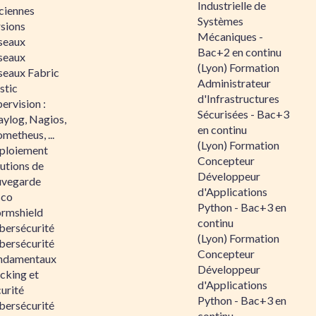
Industrielle de
ciennes
Systèmes
rsions
Mécaniques -
seaux
Bac+2 en continu
seaux
(Lyon) Formation
seaux Fabric
Administrateur
stic
d'Infrastructures
ervision :
Sécurisées - Bac+3
aylog, Nagios,
en continu
metheus, ...
(Lyon) Formation
ploiement
Concepteur
utions de
Développeur
uvegarde
d'Applications
sco
Python - Bac+3 en
ormshield
continu
bersécurité
(Lyon) Formation
bersécurité
Concepteur
ndamentaux
Développeur
cking et
d'Applications
urité
Python - Bac+3 en
bersécurité
continu