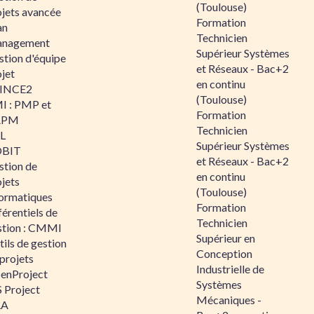
(Toulouse)
ojets avancée
Formation
an
Technicien
nagement
Supérieur Systèmes
stion d'équipe
et Réseaux - Bac+2
jet
en continu
INCE2
(Toulouse)
I : PMP et
Formation
APM
Technicien
IL
Supérieur Systèmes
BIT
et Réseaux - Bac+2
stion de
en continu
jets
(Toulouse)
formatiques
Formation
érentiels de
Technicien
stion : CMMI
Supérieur en
ils de gestion
Conception
projets
Industrielle de
enProject
Systèmes
 Project
Mécaniques -
RA