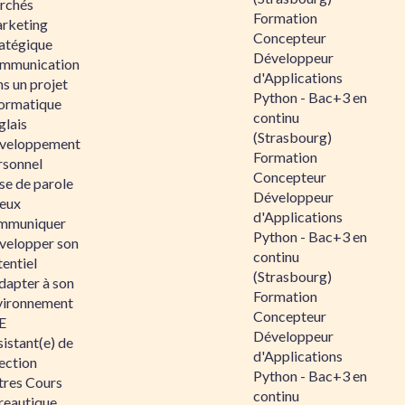
rchés
Formation
rketing
Concepteur
ratégique
Développeur
mmunication
d'Applications
s un projet
Python - Bac+3 en
formatique
continu
glais
(Strasbourg)
veloppement
Formation
rsonnel
Concepteur
se de parole
Développeur
eux
d'Applications
mmuniquer
Python - Bac+3 en
velopper son
continu
entiel
(Strasbourg)
dapter à son
Formation
vironnement
Concepteur
E
Développeur
istant(e) de
d'Applications
ection
Python - Bac+3 en
tres Cours
continu
reautique