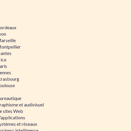
 Bordeaux
Lyon
Marseille
Montpellier
Nantes
Nice
aris
Rennes
Strasbourg
Toulouse
bureautique
raphisme et audivisuel
e sites Web
'applications
ystèmes et réseaux
siness intelligence