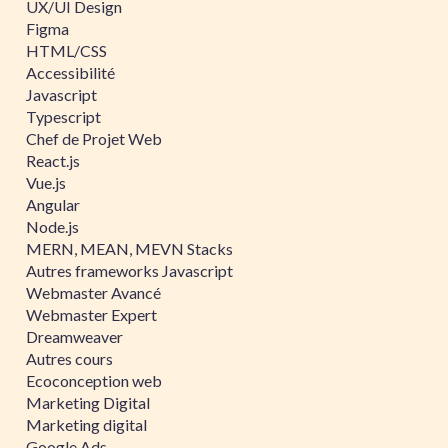
UX/UI Design
Figma
HTML/CSS
Accessibilité
Javascript
Typescript
Chef de Projet Web
React.js
Vue.js
Angular
Node.js
MERN, MEAN, MEVN Stacks
Autres frameworks Javascript
Webmaster Avancé
Webmaster Expert
Dreamweaver
Autres cours
Ecoconception web
Marketing Digital
Marketing digital
Google Ads