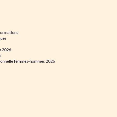
formations
ques
on 2026
e
ssionnelle femmes-hommes 2026