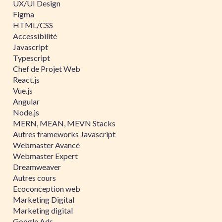
UX/UI Design
Figma
HTML/CSS
Accessibilité
Javascript
Typescript
Chef de Projet Web
React.js
Vue.js
Angular
Node.js
MERN, MEAN, MEVN Stacks
Autres frameworks Javascript
Webmaster Avancé
Webmaster Expert
Dreamweaver
Autres cours
Ecoconception web
Marketing Digital
Marketing digital
Google Ads