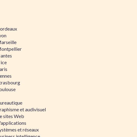
 Bordeaux
Lyon
Marseille
Montpellier
Nantes
Nice
aris
Rennes
Strasbourg
Toulouse
bureautique
raphisme et audivisuel
e sites Web
'applications
ystèmes et réseaux
siness intelligence