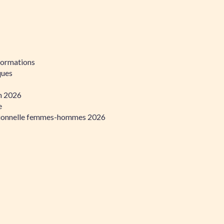
formations
ques
on 2026
e
ssionnelle femmes-hommes 2026