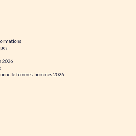
formations
ques
on 2026
e
ssionnelle femmes-hommes 2026