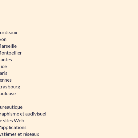
 Bordeaux
Lyon
Marseille
Montpellier
Nantes
Nice
aris
Rennes
Strasbourg
Toulouse
bureautique
raphisme et audivisuel
e sites Web
'applications
ystèmes et réseaux