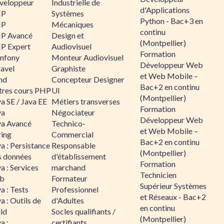
veloppeur
Industrielle de
d'Applications
HP
Systèmes
Python - Bac+3 en
HP
Mécaniques
continu
P Avancé
Design et
(Montpellier)
P Expert
Audiovisuel
Formation
mfony
Monteur Audiovisuel
Développeur Web
ravel
Graphiste
et Web Mobile –
nd
Concepteur Designer
Bac+2 en continu
tres cours PHP
UI
(Montpellier)
a SE / Java EE
Métiers transverses
Formation
va
Négociateur
Développeur Web
va Avancé
Technico-
et Web Mobile –
ring
Commercial
Bac+2 en continu
a : Persistance
Responsable
(Montpellier)
s données
d'établissement
Formation
a : Services
marchand
Technicien
b
Formateur
Supérieur Systèmes
a : Tests
Professionnel
et Réseaux - Bac+2
a : Outils de
d'Adultes
en continu
ld
Socles qualifiants /
(Montpellier)
a :
certifiants