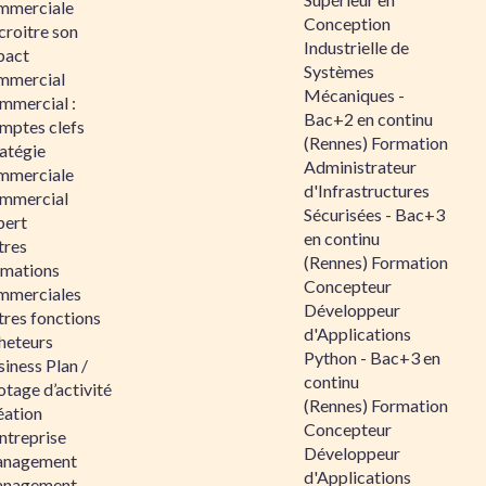
mmerciale
Conception
croitre son
Industrielle de
pact
Systèmes
mmercial
Mécaniques -
mmercial :
Bac+2 en continu
mptes clefs
(Rennes) Formation
atégie
Administrateur
mmerciale
d'Infrastructures
mmercial
Sécurisées - Bac+3
pert
en continu
tres
(Rennes) Formation
rmations
Concepteur
mmerciales
Développeur
tres fonctions
d'Applications
heteurs
Python - Bac+3 en
iness Plan /
continu
otage d’activité
(Rennes) Formation
éation
Concepteur
ntreprise
Développeur
nagement
d'Applications
nagement