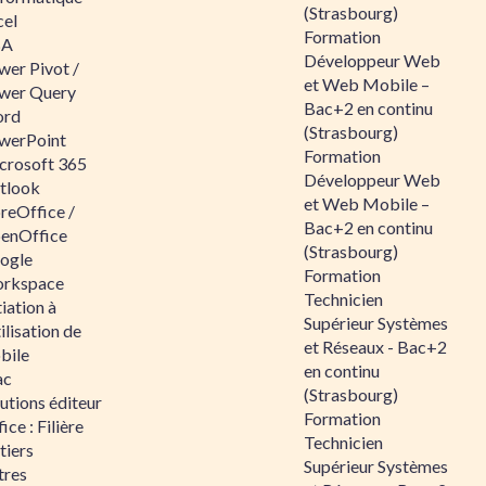
(Strasbourg)
cel
Formation
BA
Développeur Web
wer Pivot /
et Web Mobile –
wer Query
Bac+2 en continu
rd
(Strasbourg)
werPoint
Formation
crosoft 365
Développeur Web
tlook
et Web Mobile –
reOffice /
Bac+2 en continu
enOffice
(Strasbourg)
ogle
Formation
rkspace
Technicien
tiation à
Supérieur Systèmes
tilisation de
et Réseaux - Bac+2
bile
en continu
ac
(Strasbourg)
utions éditeur
Formation
ice : Filière
Technicien
tiers
Supérieur Systèmes
tres