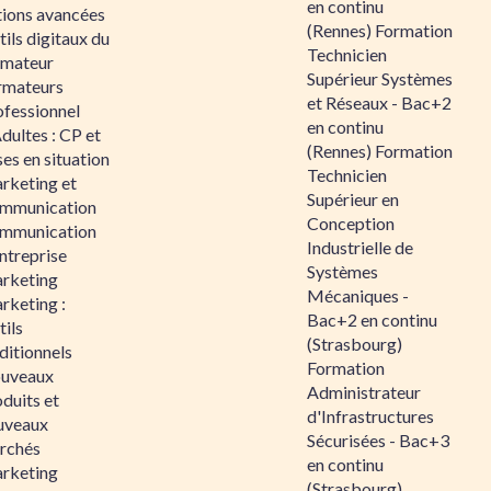
en continu
tions avancées
(Rennes) Formation
ils digitaux du
Technicien
rmateur
Supérieur Systèmes
rmateurs
et Réseaux - Bac+2
ofessionnel
en continu
dultes : CP et
(Rennes) Formation
es en situation
Technicien
rketing et
Supérieur en
mmunication
Conception
mmunication
Industrielle de
ntreprise
Systèmes
rketing
Mécaniques -
rketing :
Bac+2 en continu
ils
(Strasbourg)
ditionnels
Formation
uveaux
Administrateur
duits et
d'Infrastructures
uveaux
Sécurisées - Bac+3
rchés
en continu
rketing
(Strasbourg)