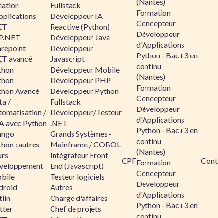
(Nantes)
éation
Fullstack
Formation
pplications
Développeur IA
Concepteur
ET
Reactive (Python)
Développeur
P.NET
Développeur Java
d'Applications
arepoint
Développeur
Python - Bac+3 en
ET avancé
Javascript
continu
thon
Développeur Mobile
(Nantes)
thon
Développeur PHP
Formation
thon Avancé
Développeur Python
Concepteur
ta /
Fullstack
Développeur
tomatisation /
Développeur/Testeur
d'Applications
A avec Python
.NET
Python - Bac+3 en
ango
Grands Systèmes -
continu
hon : autres
Mainframe / COBOL
(Nantes)
urs
Intégrateur Front-
CPF
Cont
Formation
veloppement
End (Javascript)
Concepteur
bile
Testeur logiciels
Développeur
droid
Autres
d'Applications
lin
Chargé d'affaires
Python - Bac+3 en
tter
Chef de projets
continu