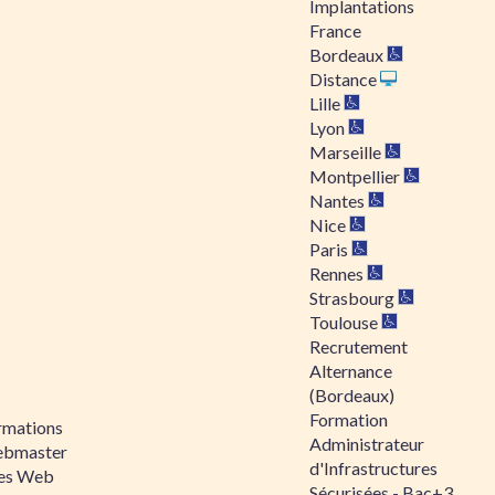
Implantations
France
Bordeaux
Distance
Lille
Lyon
Marseille
Montpellier
Nantes
Nice
Paris
Rennes
Strasbourg
Toulouse
Recrutement
Alternance
(Bordeaux)
Formation
rmations
Administrateur
bmaster
d'Infrastructures
tes Web
Sécurisées - Bac+3