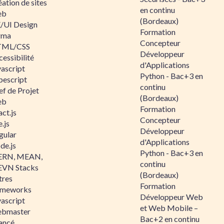
ation de sites
en continu
eb
(Bordeaux)
/UI Design
Formation
gma
Concepteur
ML/CSS
Développeur
essibilité
d'Applications
vascript
Python - Bac+3 en
pescript
continu
ef de Projet
(Bordeaux)
eb
Formation
ct.js
Concepteur
.js
Développeur
gular
d'Applications
de.js
Python - Bac+3 en
RN, MEAN,
continu
VN Stacks
(Bordeaux)
tres
Formation
ameworks
Développeur Web
vascript
et Web Mobile –
bmaster
Bac+2 en continu
ancé