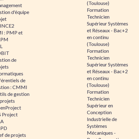
(Toulouse)
nagement
Formation
stion d'équipe
Technicien
jet
Supérieur Systèmes
INCE2
et Réseaux - Bac+2
I : PMP et
en continu
APM
(Toulouse)
IL
Formation
BIT
Technicien
stion de
Supérieur Systèmes
jets
et Réseaux - Bac+2
formatiques
en continu
érentiels de
(Toulouse)
stion : CMMI
Formation
ils de gestion
Technicien
projets
Supérieur en
enProject
Conception
 Project
Industrielle de
RA
Systèmes
GPD
Mécaniques -
f de projets