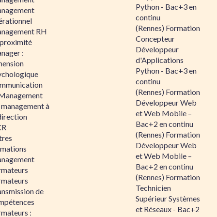
Python - Bac+3 en
nagement
continu
érationnel
(Rennes) Formation
nagement RH
Concepteur
 proximité
Développeur
nager :
d'Applications
mension
Python - Bac+3 en
ychologique
continu
mmunication
(Rennes) Formation
 Management
Développeur Web
 management à
et Web Mobile –
direction
Bac+2 en continu
KR
(Rennes) Formation
tres
Développeur Web
rmations
et Web Mobile –
nagement
Bac+2 en continu
rmateurs
(Rennes) Formation
rmateurs
Technicien
ansmission de
Supérieur Systèmes
mpétences
et Réseaux - Bac+2
rmateurs :