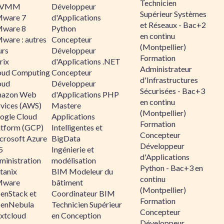
Technicien
CVMM
Développeur
Supérieur Systèmes
ware 7
d'Applications
et Réseaux - Bac+2
ware 8
Python
en continu
ware : autres
Concepteur
(Montpellier)
urs
Développeur
Formation
rix
d'Applications .NET
Administrateur
oud Computing
Concepteur
d'Infrastructures
oud
Développeur
Sécurisées - Bac+3
azon Web
d'Applications PHP
en continu
rvices (AWS)
Mastere
(Montpellier)
ogle Cloud
Applications
Formation
atform (GCP)
Intelligentes et
Concepteur
crosoft Azure
BigData
Développeur
5
Ingénierie et
d'Applications
ministration
modélisation
Python - Bac+3 en
tanix
BIM Modeleur du
continu
ware
bâtiment
(Montpellier)
enStack et
Coordinateur BIM
Formation
enNebula
Technicien Supérieur
Concepteur
xtcloud
en Conception
Développeur