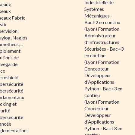
Industrielle de
seaux
Systèmes
seaux
Mécaniques -
seaux Fabric
Bac+2 en continu
stic
(Lyon) Formation
ervision :
Administrateur
aylog, Nagios,
d'Infrastructures
metheus, ...
Sécurisées - Bac+3
ploiement
en continu
utions de
(Lyon) Formation
uvegarde
Concepteur
sco
Développeur
ormshield
d'Applications
bersécurité
Python - Bac+3 en
bersécurité
continu
ndamentaux
(Lyon) Formation
cking et
Concepteur
urité
Développeur
bersécurité
d'Applications
ancée
Python - Bac+3 en
glementations
continu