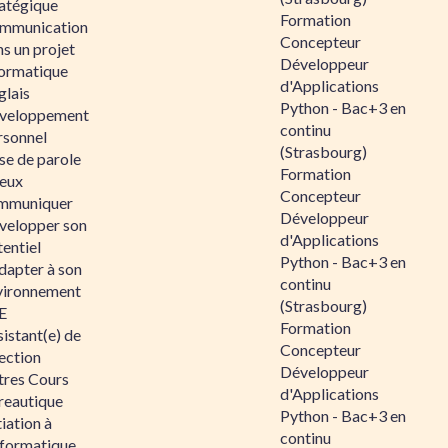
ratégique
Formation
mmunication
Concepteur
s un projet
Développeur
formatique
d'Applications
glais
Python - Bac+3 en
veloppement
continu
rsonnel
(Strasbourg)
se de parole
Formation
eux
Concepteur
mmuniquer
Développeur
velopper son
d'Applications
entiel
Python - Bac+3 en
dapter à son
continu
vironnement
(Strasbourg)
E
Formation
istant(e) de
Concepteur
ection
Développeur
tres Cours
d'Applications
reautique
Python - Bac+3 en
tiation à
continu
nformatique