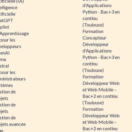
ificielle (IA)
d'Applications
elligence
Python - Bac+3 en
ificielle
continu
atGPT
(Toulouse)
pilot
Formation
 Apprentissage
Concepteur
pour les
Développeur
veloppeurs
d'Applications
enAI
Python - Bac+3 en
ama
continu
stral
(Toulouse)
pour les
Formation
ministrateurs
Développeur Web
stèmes
et Web Mobile –
stion de
Bac+2 en continu
jets
(Toulouse)
stion de
Formation
jets
Développeur Web
stion de
et Web Mobile –
ojets avancée
Bac+2 en continu
an