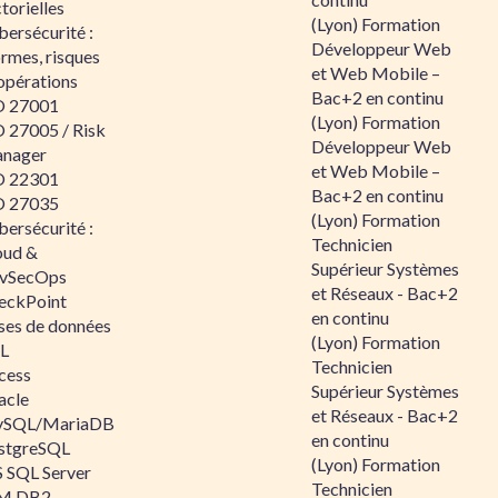
torielles
(Lyon) Formation
ersécurité :
Développeur Web
rmes, risques
et Web Mobile –
opérations
Bac+2 en continu
O 27001
(Lyon) Formation
O 27005 / Risk
Développeur Web
nager
et Web Mobile –
O 22301
Bac+2 en continu
O 27035
(Lyon) Formation
ersécurité :
Technicien
oud &
Supérieur Systèmes
vSecOps
et Réseaux - Bac+2
eckPoint
en continu
ses de données
(Lyon) Formation
L
Technicien
cess
Supérieur Systèmes
acle
et Réseaux - Bac+2
SQL/MariaDB
en continu
stgreSQL
(Lyon) Formation
 SQL Server
Technicien
M DB2