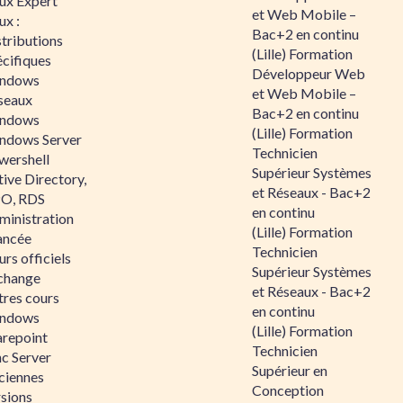
nux Expert
et Web Mobile –
ux :
Bac+2 en continu
tributions
(Lille) Formation
écifiques
Développeur Web
ndows
et Web Mobile –
seaux
Bac+2 en continu
ndows
(Lille) Formation
ndows Server
Technicien
wershell
Supérieur Systèmes
ive Directory,
et Réseaux - Bac+2
O, RDS
en continu
ministration
(Lille) Formation
ancée
Technicien
rs officiels
Supérieur Systèmes
change
et Réseaux - Bac+2
tres cours
en continu
ndows
(Lille) Formation
arepoint
Technicien
nc Server
Supérieur en
ciennes
Conception
rsions