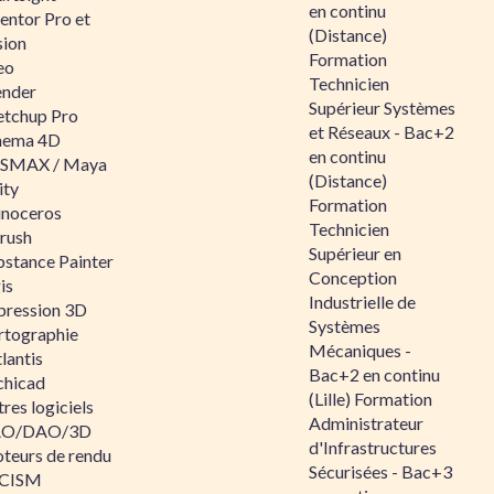
en continu
entor Pro et
(Distance)
sion
Formation
eo
Technicien
ender
Supérieur Systèmes
etchup Pro
et Réseaux - Bac+2
nema 4D
en continu
SMAX / Maya
(Distance)
ity
Formation
inoceros
Technicien
rush
Supérieur en
bstance Painter
Conception
is
Industrielle de
pression 3D
Systèmes
rtographie
Mécaniques -
lantis
Bac+2 en continu
chicad
(Lille) Formation
res logiciels
Administrateur
O/DAO/3D
d'Infrastructures
teurs de rendu
Sécurisées - Bac+3
CISM