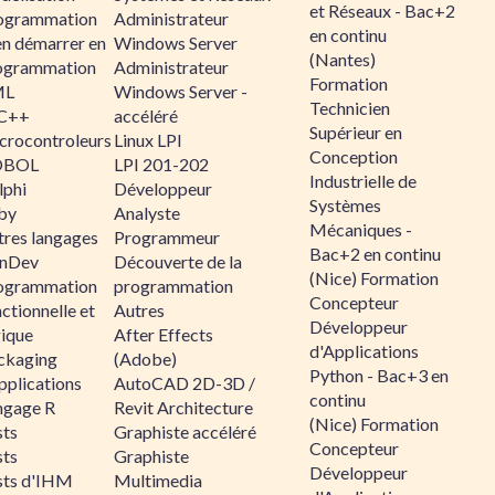
et Réseaux - Bac+2
ogrammation
Administrateur
en continu
en démarrer en
Windows Server
(Nantes)
ogrammation
Administrateur
Formation
ML
Windows Server -
Technicien
C++
accéléré
Supérieur en
crocontroleurs
Linux LPI
Conception
OBOL
LPI 201-202
Industrielle de
lphi
Développeur
Systèmes
by
Analyste
Mécaniques -
tres langages
Programmeur
Bac+2 en continu
nDev
Découverte de la
(Nice) Formation
ogrammation
programmation
Concepteur
ctionnelle et
Autres
Développeur
gique
After Effects
d'Applications
ckaging
(Adobe)
Python - Bac+3 en
pplications
AutoCAD 2D-3D /
continu
ngage R
Revit Architecture
(Nice) Formation
sts
Graphiste accéléré
Concepteur
sts
Graphiste
Développeur
sts d'IHM
Multimedia