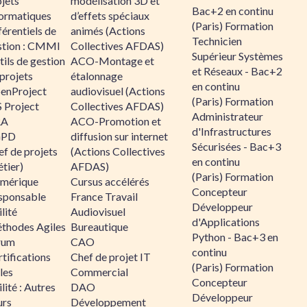
jets
modélisation 3D et
Bac+2 en continu
formatiques
d’effets spéciaux
(Paris) Formation
érentiels de
animés (Actions
Technicien
stion : CMMI
Collectives AFDAS)
Supérieur Systèmes
ils de gestion
ACO-Montage et
et Réseaux - Bac+2
projets
étalonnage
en continu
enProject
audiovisuel (Actions
(Paris) Formation
 Project
Collectives AFDAS)
Administrateur
RA
ACO-Promotion et
d'Infrastructures
GPD
diffusion sur internet
Sécurisées - Bac+3
f de projets
(Actions Collectives
en continu
tier)
AFDAS)
(Paris) Formation
mérique
Cursus accélérés
Concepteur
sponsable
France Travail
Développeur
lité
Audiovisuel
d'Applications
thodes Agiles
Bureautique
Python - Bac+3 en
rum
CAO
continu
tifications
Chef de projet IT
(Paris) Formation
les
Commercial
Concepteur
lité : Autres
DAO
Développeur
urs
Développement