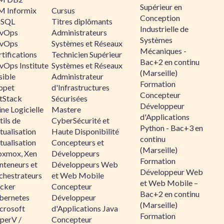
Supérieur en
M Informix
Cursus
Conception
SQL
Titres diplômants
Industrielle de
vOps
Administrateurs
Systèmes
vOps
Systèmes et Réseaux
Mécaniques -
tifications
Technicien Supérieur
Bac+2 en continu
vOps Institute
Systèmes et Réseaux
(Marseille)
sible
Administrateur
Formation
ppet
d'Infrastructures
Concepteur
ltStack
Sécurisées
Développeur
ne Logicielle
Mastere
d'Applications
ils de
CyberSécurité et
Python - Bac+3 en
tualisation
Haute Disponibilité
continu
tualisation
Concepteurs et
(Marseille)
oxmox, Xen
Développeurs
Formation
nteneurs et
Développeurs Web
Développeur Web
chestrateurs
et Web Mobile
et Web Mobile –
cker
Concepteur
Bac+2 en continu
bernetes
Développeur
(Marseille)
crosoft
d'Applications Java
Formation
perV /
Concepteur