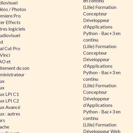
en continu
diovisuel
(Lille) Formation
déos / Photos
Concepteur
emiere Pro
Développeur
er Effects
d'Applications
res logiciels
Python - Bac+3 en
udiovisuel
continu
id
(Lille) Formation
al Cut Pro
Concepteur
Vinci
Développeur
O et
d'Applications
aitement du son
Python - Bac+3 en
ministrateur
continu
nux
(Lille) Formation
nux
Concepteur
nux LPI C1
Développeur
nux LPI C2
d'Applications
nux Avancé
Python - Bac+3 en
ux : autres
continu
urs
(Lille) Formation
ache
Développeur Web