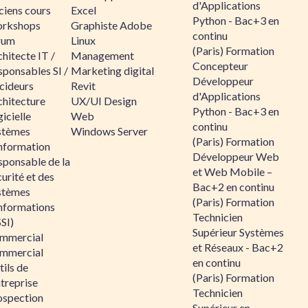
d'Applications
ciens cours
Excel
Python - Bac+3 en
rkshops
Graphiste Adobe
continu
rum
Linux
(Paris) Formation
hitecte IT /
Management
Concepteur
sponsables SI /
Marketing digital
Développeur
cideurs
Revit
d'Applications
chitecture
UX/UI Design
Python - Bac+3 en
icielle
Web
continu
stèmes
Windows Server
(Paris) Formation
information
Développeur Web
sponsable de la
et Web Mobile –
urité et des
Bac+2 en continu
stèmes
(Paris) Formation
informations
Technicien
SI)
Supérieur Systèmes
mmercial
et Réseaux - Bac+2
mmercial
en continu
ils de
(Paris) Formation
ntreprise
Technicien
ospection
Supérieur en