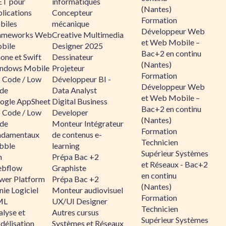
ET pour
informatiques
(Nantes)
lications
Concepteur
Formation
biles
mécanique
Développeur Web
ameworks Web
Creative Multimedia
et Web Mobile –
bile
Designer 2025
Bac+2 en continu
one et Swift
Dessinateur
(Nantes)
ndows Mobile
Projeteur
Formation
 Code / Low
Développeur BI -
Développeur Web
de
Data Analyst
et Web Mobile –
ogle AppSheet
Digital Business
Bac+2 en continu
 Code / Low
Developer
(Nantes)
de
Monteur Intégrateur
Formation
ndamentaux
de contenus e-
Technicien
bble
learning
Supérieur Systèmes
n
Prépa Bac +2
et Réseaux - Bac+2
bflow
Graphiste
en continu
wer Platform
Prépa Bac +2
(Nantes)
ie Logiciel
Monteur audiovisuel
Formation
ML
UX/UI Designer
Technicien
alyse et
Autres cursus
Supérieur Systèmes
délisation
Systèmes et Réseaux