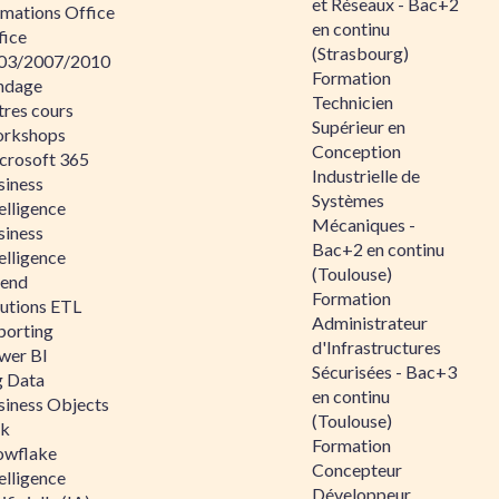
et Réseaux - Bac+2
rmations Office
en continu
fice
(Strasbourg)
03/2007/2010
Formation
ndage
Technicien
tres cours
Supérieur en
rkshops
Conception
crosoft 365
Industrielle de
siness
Systèmes
elligence
Mécaniques -
siness
Bac+2 en continu
elligence
(Toulouse)
lend
Formation
lutions ETL
Administrateur
porting
d'Infrastructures
wer BI
Sécurisées - Bac+3
g Data
en continu
siness Objects
(Toulouse)
ik
Formation
owflake
Concepteur
elligence
Développeur