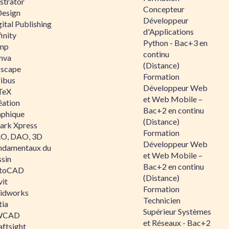
ustrator
Concepteur
Design
Développeur
ital Publishing
d'Applications
inity
Python - Bac+3 en
mp
continu
nva
(Distance)
kscape
Formation
ribus
Développeur Web
TeX
et Web Mobile –
éation
Bac+2 en continu
aphique
(Distance)
ark Xpress
Formation
O, DAO, 3D
Développeur Web
ndamentaux du
et Web Mobile –
ssin
Bac+2 en continu
toCAD
(Distance)
vit
Formation
lidworks
Technicien
tia
Supérieur Systèmes
WCAD
et Réseaux - Bac+2
aftsight