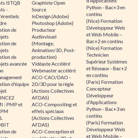
d'Applications
sts ISTQB
Graphiste Open
Python - Bac+3 en
ts -
Source
continu
érentiels
InDesign (Adobe)
(Nice) Formation
dre
Photoshop (Adobe)
Développeur Web
stion de
Producteur
et Web Mobile –
jets
Audiovisuel
Bac+2 en continu
stion de
(Montage,
(Nice) Formation
jets
Animation/3D, Post-
Technicien
stion de
production)
Supérieur Systèmes
ojets avancée
Vidéaste Accéléré
et Réseaux - Bac+2
an
Webmaster accéléré
en continu
nagement
ACO-CAO/DAO -
(Paris) Formation
stion d'équipe
2D/3D pour la régie
Concepteur
jet
(Actions Collectives
Développeur
INCE2
AFDAS)
d'Applications
I : PMP et
ACO-Compositing et
Python - Bac+3 en
APM
effets spéciaux
continu
IL
(Actions Collectives
(Paris) Formation
BIT
AFDAS)
Développeur Web
stion de
ACO-Conception et
et Web Mobile –