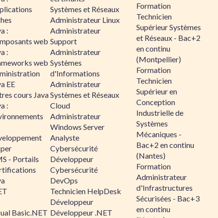
Formation
plications
Systèmes et Réseaux
Technicien
ches
Administrateur Linux
Supérieur Systèmes
a :
Administrateur
et Réseaux - Bac+2
mposants web
Support
en continu
a :
Administrateur
(Montpellier)
ameworks web
Systèmes
Formation
ministration
d'Informations
Technicien
va EE
Administrateur
Supérieur en
tres cours Java
Systèmes et Réseaux
Conception
a :
Cloud
Industrielle de
vironnements
Administrateur
Systèmes
Windows Server
Mécaniques -
veloppement
Analyste
Bac+2 en continu
sper
Cybersécurité
(Nantes)
S - Portails
Développeur
Formation
tifications
Cybersécurité
Administrateur
va
DevOps
d'Infrastructures
ET
Technicien HelpDesk
Sécurisées - Bac+3
Développeur
en continu
sual Basic.NET
Développeur .NET