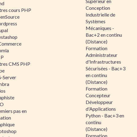
Supérieur en
nd
Conception
tres cours PHP
Industrielle de
enSource
Systèmes
rdpress
Mécaniques -
upal
Bac+2 en continu
estashop
(Distance)
Commerce
Formation
omla
Administrateur
IP
d'Infrastructures
tres CMS PHP
Sécurisées - Bac+3
pe
en continu
-Server
(Distance)
mbra
Formation
ios
Concepteur
aphiste
Développeur
AO
d'Applications
emiers pas en
Python - Bac+3 en
éation
continu
aphique
(Distance)
otoshop
Formation