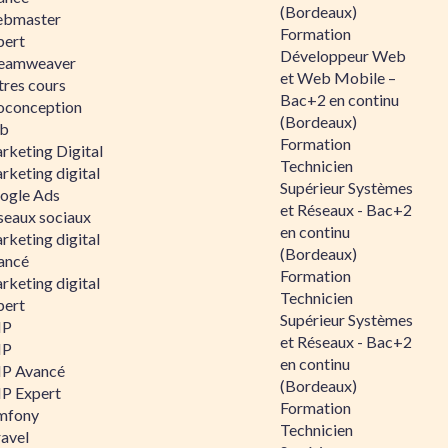
(Bordeaux)
bmaster
Formation
pert
Développeur Web
eamweaver
et Web Mobile –
tres cours
Bac+2 en continu
oconception
(Bordeaux)
b
Formation
rketing Digital
Technicien
rketing digital
Supérieur Systèmes
ogle Ads
et Réseaux - Bac+2
seaux sociaux
en continu
rketing digital
(Bordeaux)
ancé
Formation
rketing digital
Technicien
pert
Supérieur Systèmes
HP
et Réseaux - Bac+2
HP
en continu
P Avancé
(Bordeaux)
P Expert
Formation
mfony
Technicien
ravel