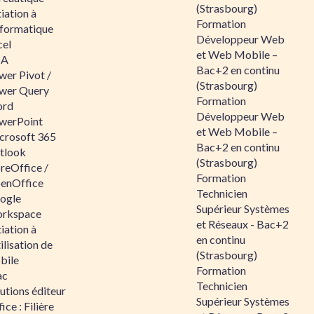
(Strasbourg)
tiation à
Formation
nformatique
Développeur Web
cel
et Web Mobile –
BA
Bac+2 en continu
wer Pivot /
(Strasbourg)
wer Query
Formation
rd
Développeur Web
werPoint
et Web Mobile –
crosoft 365
Bac+2 en continu
tlook
(Strasbourg)
reOffice /
Formation
enOffice
Technicien
ogle
Supérieur Systèmes
rkspace
et Réseaux - Bac+2
tiation à
en continu
tilisation de
(Strasbourg)
bile
Formation
ac
Technicien
utions éditeur
Supérieur Systèmes
ice : Filière