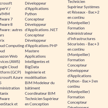
Technicien
crosoft
Développeur
Supérieur Systèmes
perV /
d'Applications
et Réseaux - Bac+2
CVMM
Python
en continu
ware 7
Concepteur
(Montpellier)
ware 8
Développeur
Formation
ware : autres
d'Applications .NET
Administrateur
urs
Concepteur
d'Infrastructures
rix
Développeur
Sécurisées - Bac+3
oud Computing
d'Applications PHP
en continu
oud
Mastere
(Montpellier)
azon Web
Applications
Formation
rvices (AWS)
Intelligentes et
Concepteur
ogle Cloud
BigData
Développeur
atform (GCP)
Ingénierie et
d'Applications
crosoft Azure
modélisation
Python - Bac+3 en
5
BIM Modeleur du
continu
ministration
bâtiment
(Montpellier)
tanix
Coordinateur BIM
Formation
ware
Technicien Supérieur
Concepteur
enStack et
en Conception
Développeur