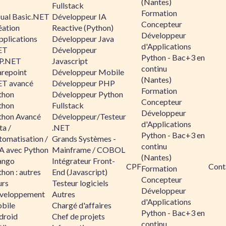
(Nantes)
Fullstack
Formation
sual Basic.NET
Développeur IA
Concepteur
éation
Reactive (Python)
Développeur
pplications
Développeur Java
d'Applications
ET
Développeur
Python - Bac+3 en
P.NET
Javascript
continu
arepoint
Développeur Mobile
(Nantes)
ET avancé
Développeur PHP
Formation
thon
Développeur Python
Concepteur
thon
Fullstack
Développeur
thon Avancé
Développeur/Testeur
d'Applications
ta /
.NET
Python - Bac+3 en
tomatisation /
Grands Systèmes -
continu
A avec Python
Mainframe / COBOL
(Nantes)
ango
Intégrateur Front-
CPF
Cont
Formation
hon : autres
End (Javascript)
Concepteur
urs
Testeur logiciels
Développeur
veloppement
Autres
d'Applications
bile
Chargé d'affaires
Python - Bac+3 en
droid
Chef de projets
continu