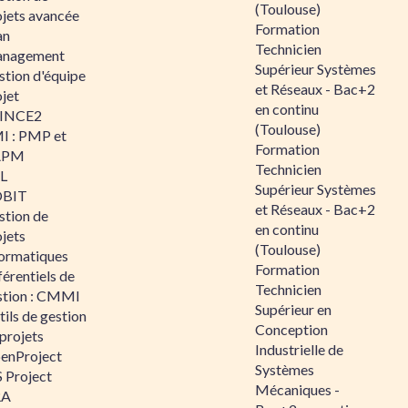
(Toulouse)
ojets avancée
Formation
an
Technicien
nagement
Supérieur Systèmes
stion d'équipe
et Réseaux - Bac+2
jet
en continu
INCE2
(Toulouse)
I : PMP et
Formation
APM
Technicien
IL
Supérieur Systèmes
BIT
et Réseaux - Bac+2
stion de
en continu
jets
(Toulouse)
formatiques
Formation
érentiels de
Technicien
stion : CMMI
Supérieur en
ils de gestion
Conception
projets
Industrielle de
enProject
Systèmes
 Project
Mécaniques -
RA