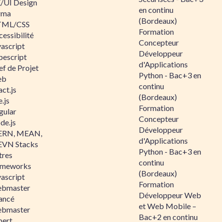
/UI Design
en continu
gma
(Bordeaux)
ML/CSS
Formation
essibilité
Concepteur
vascript
Développeur
pescript
d'Applications
ef de Projet
Python - Bac+3 en
eb
continu
ct.js
(Bordeaux)
.js
Formation
gular
Concepteur
de.js
Développeur
RN, MEAN,
d'Applications
VN Stacks
Python - Bac+3 en
tres
continu
ameworks
(Bordeaux)
vascript
Formation
bmaster
Développeur Web
ancé
et Web Mobile –
bmaster
Bac+2 en continu
pert