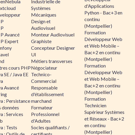
enNebula
Industrielle de
d'Applications
xtcloud
Systèmes
Python - Bac+3 en
veloppeur
Mécaniques
continu
HP
Design et
(Montpellier)
HP
Audiovisuel
Formation
P Avancé
Monteur Audiovisuel
Développeur Web
P Expert
Graphiste
et Web Mobile –
mfony
Concepteur Designer
Bac+2 en continu
ravel
UI
(Montpellier)
nd
Métiers transverses
Formation
tres cours PHP
Négociateur
Développeur Web
a SE / Java EE
Technico-
et Web Mobile –
va
Commercial
Bac+2 en continu
va Avancé
Responsable
(Montpellier)
ring
d'établissement
Formation
a : Persistance
marchand
Technicien
s données
Formateur
Supérieur Systèmes
a : Services
Professionnel
et Réseaux - Bac+2
b
d'Adultes
en continu
a : Tests
Socles qualifiants /
(Montpellier)
a : Outils de
certifiants