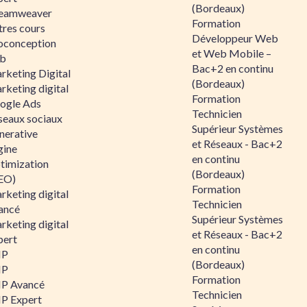
(Bordeaux)
eamweaver
Formation
tres cours
Développeur Web
oconception
et Web Mobile –
b
Bac+2 en continu
rketing Digital
(Bordeaux)
rketing digital
Formation
ogle Ads
Technicien
seaux sociaux
Supérieur Systèmes
nerative
et Réseaux - Bac+2
gine
en continu
timization
(Bordeaux)
EO)
Formation
rketing digital
Technicien
ancé
Supérieur Systèmes
rketing digital
et Réseaux - Bac+2
pert
en continu
HP
(Bordeaux)
HP
Formation
P Avancé
Technicien
P Expert