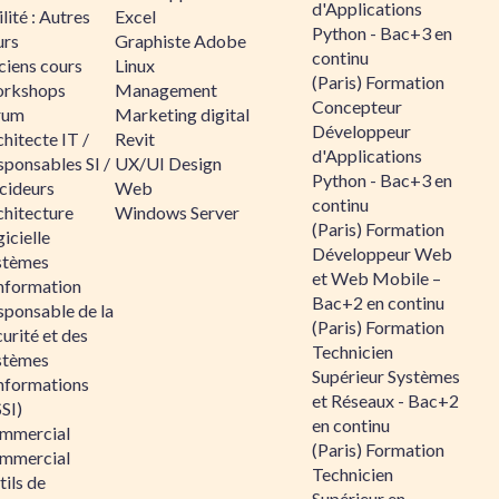
d'Applications
lité : Autres
Excel
Python - Bac+3 en
urs
Graphiste Adobe
continu
ciens cours
Linux
(Paris) Formation
rkshops
Management
Concepteur
rum
Marketing digital
Développeur
hitecte IT /
Revit
d'Applications
sponsables SI /
UX/UI Design
Python - Bac+3 en
cideurs
Web
continu
chitecture
Windows Server
(Paris) Formation
icielle
Développeur Web
stèmes
et Web Mobile –
information
Bac+2 en continu
sponsable de la
(Paris) Formation
urité et des
Technicien
stèmes
Supérieur Systèmes
informations
et Réseaux - Bac+2
SI)
en continu
mmercial
(Paris) Formation
mmercial
Technicien
ils de
Supérieur en