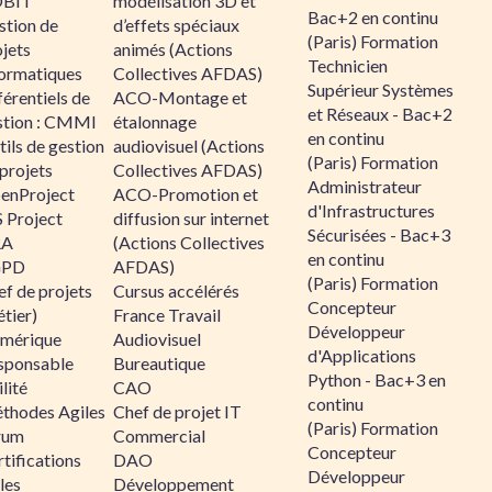
BIT
modélisation 3D et
Bac+2 en continu
stion de
d’effets spéciaux
(Paris) Formation
jets
animés (Actions
Technicien
formatiques
Collectives AFDAS)
Supérieur Systèmes
érentiels de
ACO-Montage et
et Réseaux - Bac+2
stion : CMMI
étalonnage
en continu
ils de gestion
audiovisuel (Actions
(Paris) Formation
projets
Collectives AFDAS)
Administrateur
enProject
ACO-Promotion et
d'Infrastructures
 Project
diffusion sur internet
Sécurisées - Bac+3
RA
(Actions Collectives
en continu
GPD
AFDAS)
(Paris) Formation
f de projets
Cursus accélérés
Concepteur
tier)
France Travail
Développeur
mérique
Audiovisuel
d'Applications
sponsable
Bureautique
Python - Bac+3 en
lité
CAO
continu
thodes Agiles
Chef de projet IT
(Paris) Formation
rum
Commercial
Concepteur
tifications
DAO
Développeur
les
Développement