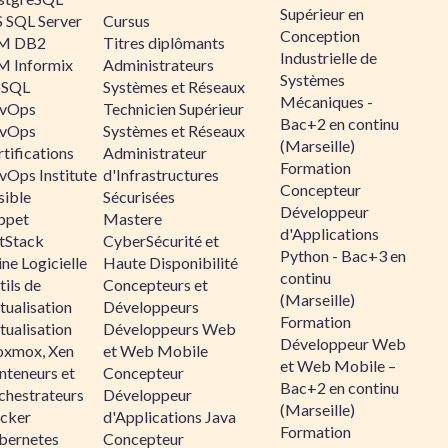
Supérieur en
 SQL Server
Cursus
Conception
M DB2
Titres diplômants
Industrielle de
M Informix
Administrateurs
Systèmes
SQL
Systèmes et Réseaux
Mécaniques -
vOps
Technicien Supérieur
Bac+2 en continu
vOps
Systèmes et Réseaux
(Marseille)
tifications
Administrateur
Formation
vOps Institute
d'Infrastructures
Concepteur
sible
Sécurisées
Développeur
ppet
Mastere
d'Applications
ltStack
CyberSécurité et
Python - Bac+3 en
ne Logicielle
Haute Disponibilité
continu
ils de
Concepteurs et
(Marseille)
tualisation
Développeurs
Formation
tualisation
Développeurs Web
Développeur Web
oxmox, Xen
et Web Mobile
et Web Mobile –
nteneurs et
Concepteur
Bac+2 en continu
chestrateurs
Développeur
(Marseille)
cker
d'Applications Java
Formation
bernetes
Concepteur