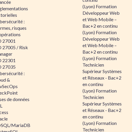
ancée
(Lyon) Formation
glementations
Développeur Web
torielles
et Web Mobile –
ersécurité :
Bac+2 en continu
rmes, risques
(Lyon) Formation
opérations
Développeur Web
O 27001
et Web Mobile –
O 27005 / Risk
Bac+2 en continu
nager
(Lyon) Formation
O 22301
Technicien
O 27035
Supérieur Systèmes
ersécurité :
et Réseaux - Bac+2
oud &
en continu
vSecOps
(Lyon) Formation
eckPoint
Technicien
ses de données
Supérieur Systèmes
L
et Réseaux - Bac+2
cess
en continu
acle
(Lyon) Formation
SQL/MariaDB
Technicien
stgreSQL