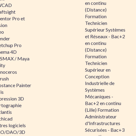
en continu
WCAD
(Distance)
aftsight
Formation
entor Pro et
Technicien
sion
Supérieur Systèmes
eo
et Réseaux - Bac+2
ender
en continu
etchup Pro
(Distance)
nema 4D
Formation
SMAX / Maya
Technicien
ity
Supérieur en
inoceros
Conception
rush
Industrielle de
bstance Painter
Systèmes
is
Mécaniques -
pression 3D
Bac+2 en continu
rtographie
(Lille) Formation
lantis
Administrateur
chicad
d'Infrastructures
res logiciels
Sécurisées - Bac+3
O/DAO/3D