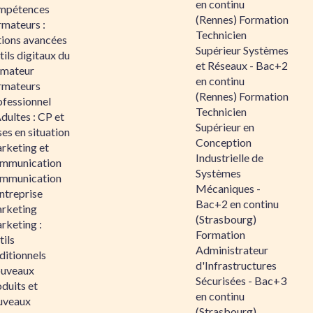
en continu
mpétences
(Rennes) Formation
rmateurs :
Technicien
tions avancées
Supérieur Systèmes
ils digitaux du
et Réseaux - Bac+2
rmateur
en continu
rmateurs
(Rennes) Formation
ofessionnel
Technicien
dultes : CP et
Supérieur en
es en situation
Conception
rketing et
Industrielle de
mmunication
Systèmes
mmunication
Mécaniques -
ntreprise
Bac+2 en continu
rketing
(Strasbourg)
rketing :
Formation
ils
Administrateur
ditionnels
d'Infrastructures
uveaux
Sécurisées - Bac+3
duits et
en continu
uveaux
(Strasbourg)