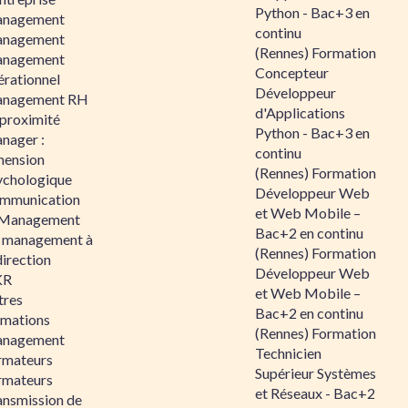
Python - Bac+3 en
nagement
continu
nagement
(Rennes) Formation
nagement
Concepteur
érationnel
Développeur
nagement RH
d'Applications
 proximité
Python - Bac+3 en
nager :
continu
mension
(Rennes) Formation
ychologique
Développeur Web
mmunication
et Web Mobile –
 Management
Bac+2 en continu
 management à
(Rennes) Formation
direction
Développeur Web
KR
et Web Mobile –
tres
Bac+2 en continu
rmations
(Rennes) Formation
nagement
Technicien
rmateurs
Supérieur Systèmes
rmateurs
et Réseaux - Bac+2
ansmission de