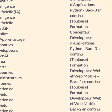
owflake
d'Applications
elligence
Python - Bac+3 en
ificielle (IA)
continu
elligence
(Toulouse)
ificielle
Formation
atGPT
Concepteur
pilot
Développeur
 Apprentissage
d'Applications
pour les
Python - Bac+3 en
veloppeurs
continu
enAI
(Toulouse)
ama
Formation
stral
Développeur Web
pour les
et Web Mobile –
ministrateurs
Bac+2 en continu
stèmes
(Toulouse)
stion de
Formation
jets
Développeur Web
stion de
et Web Mobile –
jets
Bac+2 en continu
stion de