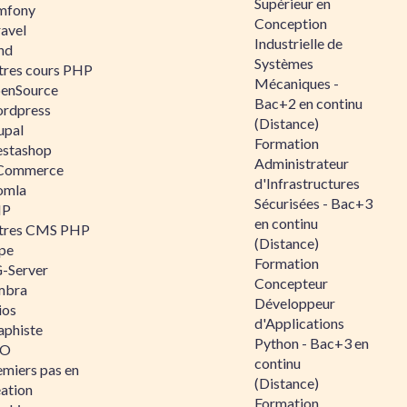
Supérieur en
mfony
Conception
ravel
Industrielle de
nd
Systèmes
tres cours PHP
Mécaniques -
enSource
Bac+2 en continu
rdpress
(Distance)
upal
Formation
estashop
Administrateur
Commerce
d'Infrastructures
omla
Sécurisées - Bac+3
IP
en continu
tres CMS PHP
(Distance)
pe
Formation
-Server
Concepteur
mbra
Développeur
ios
d'Applications
aphiste
Python - Bac+3 en
AO
continu
emiers pas en
(Distance)
éation
Formation