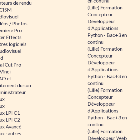
en continu
teurs de rendu
(Lille) Formation
CISM
Concepteur
diovisuel
Développeur
déos / Photos
d'Applications
emiere Pro
Python - Bac+3 en
er Effects
continu
res logiciels
(Lille) Formation
udiovisuel
Concepteur
id
Développeur
al Cut Pro
d'Applications
Vinci
Python - Bac+3 en
O et
continu
aitement du son
(Lille) Formation
ministrateur
Concepteur
nux
Développeur
nux
d'Applications
nux LPI C1
Python - Bac+3 en
nux LPI C2
continu
nux Avancé
(Lille) Formation
ux : autres
Développeur Web