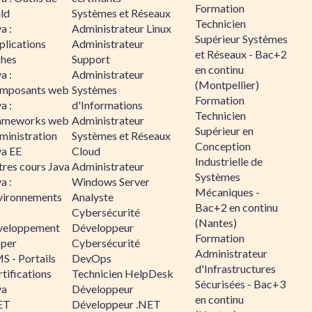
Formation
ld
Systèmes et Réseaux
Technicien
a :
Administrateur Linux
Supérieur Systèmes
plications
Administrateur
et Réseaux - Bac+2
ches
Support
en continu
a :
Administrateur
(Montpellier)
mposants web
Systèmes
Formation
a :
d'Informations
Technicien
ameworks web
Administrateur
Supérieur en
ministration
Systèmes et Réseaux
Conception
va EE
Cloud
Industrielle de
tres cours Java
Administrateur
Systèmes
a :
Windows Server
Mécaniques -
vironnements
Analyste
Bac+2 en continu
Cybersécurité
(Nantes)
veloppement
Développeur
Formation
sper
Cybersécurité
Administrateur
S - Portails
DevOps
d'Infrastructures
tifications
Technicien HelpDesk
Sécurisées - Bac+3
va
Développeur
en continu
ET
Développeur .NET