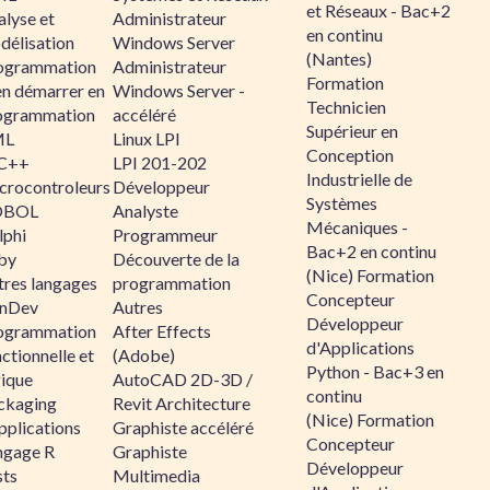
et Réseaux - Bac+2
alyse et
Administrateur
en continu
délisation
Windows Server
(Nantes)
ogrammation
Administrateur
Formation
en démarrer en
Windows Server -
Technicien
ogrammation
accéléré
Supérieur en
ML
Linux LPI
Conception
C++
LPI 201-202
Industrielle de
crocontroleurs
Développeur
Systèmes
OBOL
Analyste
Mécaniques -
lphi
Programmeur
Bac+2 en continu
by
Découverte de la
(Nice) Formation
tres langages
programmation
Concepteur
nDev
Autres
Développeur
ogrammation
After Effects
d'Applications
ctionnelle et
(Adobe)
Python - Bac+3 en
gique
AutoCAD 2D-3D /
continu
ckaging
Revit Architecture
(Nice) Formation
pplications
Graphiste accéléré
Concepteur
ngage R
Graphiste
Développeur
sts
Multimedia