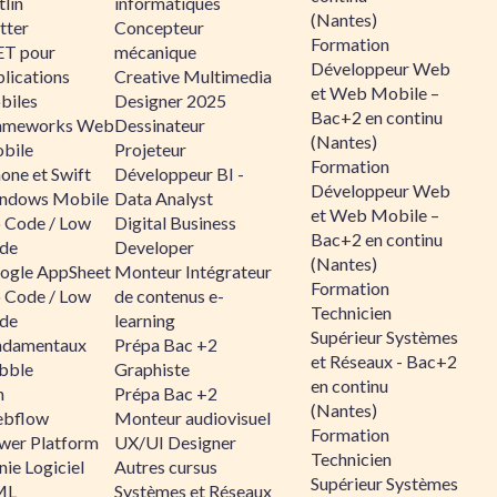
lin
informatiques
(Nantes)
tter
Concepteur
Formation
ET pour
mécanique
Développeur Web
lications
Creative Multimedia
et Web Mobile –
biles
Designer 2025
Bac+2 en continu
ameworks Web
Dessinateur
(Nantes)
bile
Projeteur
Formation
one et Swift
Développeur BI -
Développeur Web
ndows Mobile
Data Analyst
et Web Mobile –
 Code / Low
Digital Business
Bac+2 en continu
de
Developer
(Nantes)
ogle AppSheet
Monteur Intégrateur
Formation
 Code / Low
de contenus e-
Technicien
de
learning
Supérieur Systèmes
ndamentaux
Prépa Bac +2
et Réseaux - Bac+2
bble
Graphiste
en continu
n
Prépa Bac +2
(Nantes)
bflow
Monteur audiovisuel
Formation
wer Platform
UX/UI Designer
Technicien
ie Logiciel
Autres cursus
Supérieur Systèmes
ML
Systèmes et Réseaux