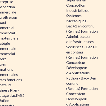
ntreprise
Conception
ospection
Industrielle de
mmerciale
Systèmes
croitre son
Mécaniques -
pact
Bac+2 en continu
mmercial
(Rennes) Formation
mmercial :
Administrateur
mptes clefs
d'Infrastructures
atégie
Sécurisées - Bac+3
mmerciale
en continu
mmercial
(Rennes) Formation
pert
Concepteur
tres
Développeur
rmations
d'Applications
mmerciales
Python - Bac+3 en
tres fonctions
continu
heteurs
(Rennes) Formation
iness Plan /
Concepteur
otage d’activité
Développeur
éation
d'Applications
ntreprise