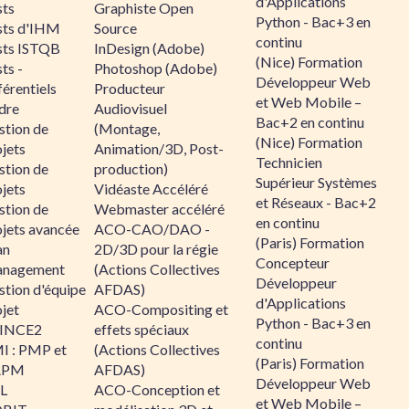
d'Applications
sts
Graphiste Open
Python - Bac+3 en
sts d'IHM
Source
continu
sts ISTQB
InDesign (Adobe)
(Nice) Formation
ts -
Photoshop (Adobe)
Développeur Web
érentiels
Producteur
et Web Mobile –
dre
Audiovisuel
Bac+2 en continu
stion de
(Montage,
(Nice) Formation
jets
Animation/3D, Post-
Technicien
stion de
production)
Supérieur Systèmes
jets
Vidéaste Accéléré
et Réseaux - Bac+2
stion de
Webmaster accéléré
en continu
ojets avancée
ACO-CAO/DAO -
(Paris) Formation
an
2D/3D pour la régie
Concepteur
nagement
(Actions Collectives
Développeur
stion d'équipe
AFDAS)
d'Applications
jet
ACO-Compositing et
Python - Bac+3 en
INCE2
effets spéciaux
continu
I : PMP et
(Actions Collectives
(Paris) Formation
APM
AFDAS)
Développeur Web
IL
ACO-Conception et
et Web Mobile –