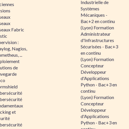
Industrielle de
ciennes
Systèmes
rsions
Mécaniques -
seaux
Bac+2 en continu
seaux
(Lyon) Formation
seaux Fabric
Administrateur
stic
d'Infrastructures
ervision :
Sécurisées - Bac+3
aylog, Nagios,
en continu
metheus, ...
(Lyon) Formation
ploiement
Concepteur
utions de
Développeur
uvegarde
d'Applications
sco
Python - Bac+3 en
ormshield
continu
bersécurité
(Lyon) Formation
bersécurité
Concepteur
ndamentaux
Développeur
cking et
d'Applications
urité
Python - Bac+3 en
bersécurité
continu