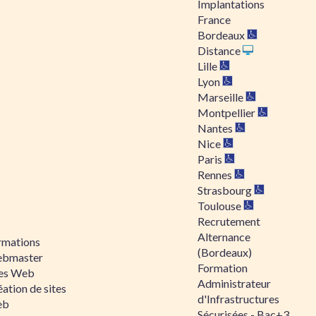
Implantations
France
Bordeaux
Distance
Lille
Lyon
Marseille
Montpellier
Nantes
Nice
Paris
Rennes
Strasbourg
Toulouse
Recrutement
Alternance
rmations
(Bordeaux)
bmaster
Formation
tes Web
Administrateur
ation de sites
d'Infrastructures
eb
Sécurisées - Bac+3