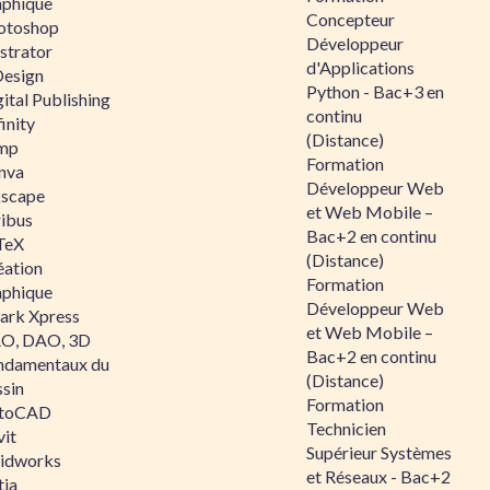
aphique
Concepteur
otoshop
Développeur
ustrator
d'Applications
Design
Python - Bac+3 en
ital Publishing
continu
inity
(Distance)
mp
Formation
nva
Développeur Web
kscape
et Web Mobile –
ribus
Bac+2 en continu
TeX
(Distance)
éation
Formation
aphique
Développeur Web
ark Xpress
et Web Mobile –
O, DAO, 3D
Bac+2 en continu
ndamentaux du
(Distance)
ssin
Formation
toCAD
Technicien
vit
Supérieur Systèmes
lidworks
et Réseaux - Bac+2
tia