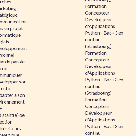
rchés
Formation
rketing
Concepteur
ratégique
Développeur
mmunication
d'Applications
s un projet
Python - Bac+3 en
formatique
continu
glais
(Strasbourg)
veloppement
Formation
rsonnel
Concepteur
se de parole
Développeur
eux
d'Applications
mmuniquer
Python - Bac+3 en
velopper son
continu
entiel
(Strasbourg)
dapter à son
Formation
vironnement
Concepteur
E
Développeur
istant(e) de
d'Applications
ection
Python - Bac+3 en
tres Cours
continu
reautique