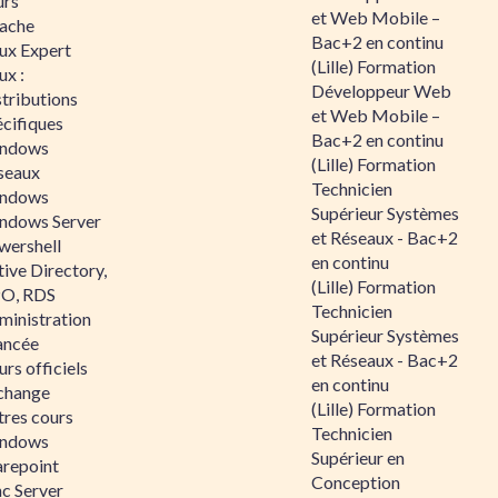
urs
et Web Mobile –
ache
Bac+2 en continu
nux Expert
(Lille) Formation
ux :
Développeur Web
tributions
et Web Mobile –
écifiques
Bac+2 en continu
ndows
(Lille) Formation
seaux
Technicien
ndows
Supérieur Systèmes
ndows Server
et Réseaux - Bac+2
wershell
en continu
ive Directory,
(Lille) Formation
O, RDS
Technicien
ministration
Supérieur Systèmes
ancée
et Réseaux - Bac+2
rs officiels
en continu
change
(Lille) Formation
tres cours
Technicien
ndows
Supérieur en
arepoint
Conception
nc Server