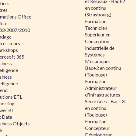
et Réseaux - Bac+2
tiers
en continu
tres
(Strasbourg)
rmations Office
Formation
fice
Technicien
03/2007/2010
Supérieur en
ndage
Conception
tres cours
Industrielle de
rkshops
Systèmes
crosoft 365
Mécaniques -
siness
Bac+2 en continu
elligence
(Toulouse)
siness
Formation
elligence
Administrateur
lend
d'Infrastructures
lutions ETL
Sécurisées - Bac+3
porting
en continu
wer BI
(Toulouse)
g Data
Formation
siness Objects
Concepteur
ik
Développeur