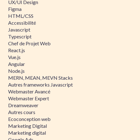
UX/UI Design
Figma
HTML/CSS
Accessibilité
Javascript
Typescript
Chef de Projet Web
React.js
Vue.js
Angular
Node.js
MERN, MEAN, MEVN Stacks
Autres frameworks Javascript
Webmaster Avancé
Webmaster Expert
Dreamweaver
Autres cours
Ecoconception web
Marketing Digital
Marketing digital
Google Ads