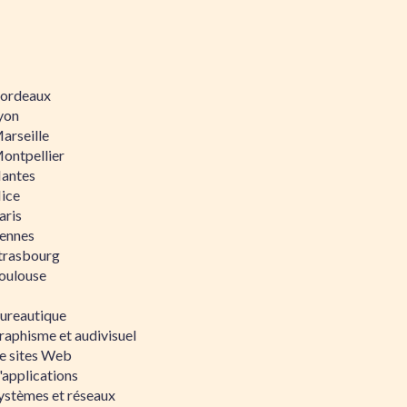
 Bordeaux
Lyon
Marseille
Montpellier
Nantes
Nice
aris
Rennes
Strasbourg
Toulouse
bureautique
raphisme et audivisuel
e sites Web
'applications
ystèmes et réseaux