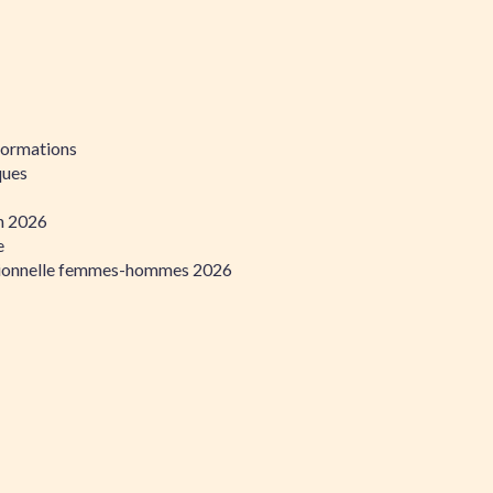
formations
ques
on 2026
e
ssionnelle femmes-hommes 2026