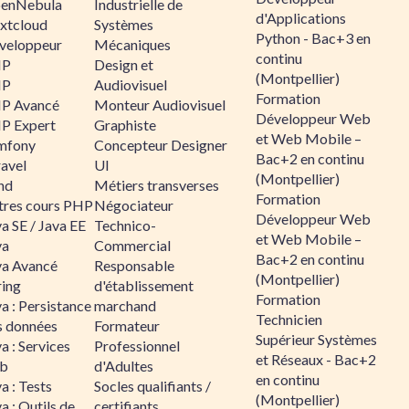
enNebula
Industrielle de
d'Applications
xtcloud
Systèmes
Python - Bac+3 en
veloppeur
Mécaniques
continu
HP
Design et
(Montpellier)
HP
Audiovisuel
Formation
P Avancé
Monteur Audiovisuel
Développeur Web
P Expert
Graphiste
et Web Mobile –
mfony
Concepteur Designer
Bac+2 en continu
ravel
UI
(Montpellier)
nd
Métiers transverses
Formation
tres cours PHP
Négociateur
Développeur Web
a SE / Java EE
Technico-
et Web Mobile –
va
Commercial
Bac+2 en continu
va Avancé
Responsable
(Montpellier)
ring
d'établissement
Formation
a : Persistance
marchand
Technicien
s données
Formateur
Supérieur Systèmes
a : Services
Professionnel
et Réseaux - Bac+2
b
d'Adultes
en continu
a : Tests
Socles qualifiants /
(Montpellier)
a : Outils de
certifiants