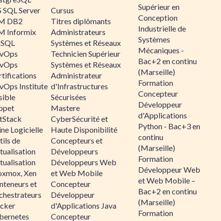
Supérieur en
 SQL Server
Cursus
Conception
M DB2
Titres diplômants
Industrielle de
M Informix
Administrateurs
Systèmes
SQL
Systèmes et Réseaux
Mécaniques -
vOps
Technicien Supérieur
Bac+2 en continu
vOps
Systèmes et Réseaux
(Marseille)
tifications
Administrateur
Formation
vOps Institute
d'Infrastructures
Concepteur
sible
Sécurisées
Développeur
ppet
Mastere
d'Applications
ltStack
CyberSécurité et
Python - Bac+3 en
ne Logicielle
Haute Disponibilité
continu
ils de
Concepteurs et
(Marseille)
tualisation
Développeurs
Formation
tualisation
Développeurs Web
Développeur Web
oxmox, Xen
et Web Mobile
et Web Mobile –
nteneurs et
Concepteur
Bac+2 en continu
chestrateurs
Développeur
(Marseille)
cker
d'Applications Java
Formation
bernetes
Concepteur