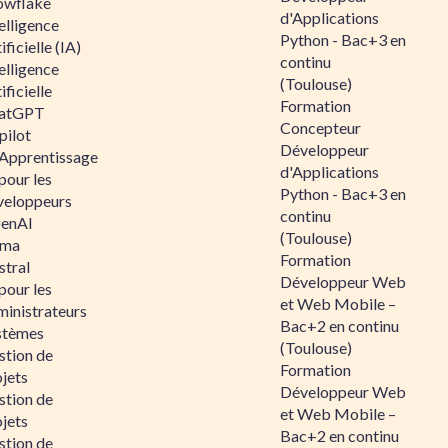
owflake
d'Applications
elligence
Python - Bac+3 en
ificielle (IA)
continu
elligence
(Toulouse)
ificielle
Formation
atGPT
Concepteur
pilot
Développeur
 Apprentissage
d'Applications
pour les
Python - Bac+3 en
veloppeurs
continu
enAI
(Toulouse)
ama
Formation
stral
Développeur Web
pour les
et Web Mobile –
ministrateurs
Bac+2 en continu
stèmes
(Toulouse)
stion de
Formation
jets
Développeur Web
stion de
et Web Mobile –
jets
Bac+2 en continu
stion de