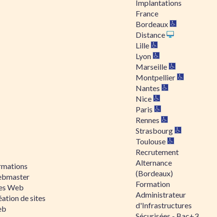
Implantations
France
Bordeaux
Distance
Lille
Lyon
Marseille
Montpellier
Nantes
Nice
Paris
Rennes
Strasbourg
Toulouse
Recrutement
Alternance
rmations
(Bordeaux)
bmaster
Formation
tes Web
Administrateur
ation de sites
d'Infrastructures
eb
Sécurisées - Bac+3