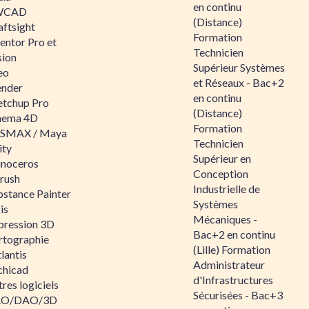
en continu
WCAD
(Distance)
aftsight
Formation
entor Pro et
Technicien
sion
Supérieur Systèmes
eo
et Réseaux - Bac+2
ender
en continu
etchup Pro
(Distance)
nema 4D
Formation
SMAX / Maya
Technicien
ity
Supérieur en
inoceros
Conception
rush
Industrielle de
bstance Painter
Systèmes
is
Mécaniques -
pression 3D
Bac+2 en continu
rtographie
(Lille) Formation
lantis
Administrateur
chicad
d'Infrastructures
res logiciels
Sécurisées - Bac+3
O/DAO/3D