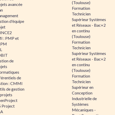
(Toulouse)
ojets avancée
Formation
an
Technicien
nagement
Supérieur Systèmes
stion d'équipe
et Réseaux - Bac+2
jet
en continu
INCE2
(Toulouse)
I : PMP et
Formation
APM
Technicien
IL
Supérieur Systèmes
BIT
et Réseaux - Bac+2
stion de
en continu
jets
(Toulouse)
formatiques
Formation
érentiels de
Technicien
stion : CMMI
Supérieur en
ils de gestion
Conception
projets
Industrielle de
enProject
Systèmes
 Project
Mécaniques -
RA