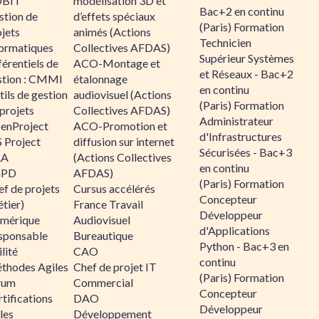
BIT
modélisation 3D et
Bac+2 en continu
stion de
d’effets spéciaux
(Paris) Formation
jets
animés (Actions
Technicien
formatiques
Collectives AFDAS)
Supérieur Systèmes
érentiels de
ACO-Montage et
et Réseaux - Bac+2
stion : CMMI
étalonnage
en continu
ils de gestion
audiovisuel (Actions
(Paris) Formation
projets
Collectives AFDAS)
Administrateur
enProject
ACO-Promotion et
d'Infrastructures
 Project
diffusion sur internet
Sécurisées - Bac+3
RA
(Actions Collectives
en continu
GPD
AFDAS)
(Paris) Formation
f de projets
Cursus accélérés
Concepteur
tier)
France Travail
Développeur
mérique
Audiovisuel
d'Applications
sponsable
Bureautique
Python - Bac+3 en
lité
CAO
continu
thodes Agiles
Chef de projet IT
(Paris) Formation
rum
Commercial
Concepteur
tifications
DAO
Développeur
les
Développement