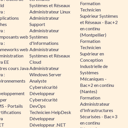
Formation
ld
Systèmes et Réseaux
Technicien
a :
Administrateur Linux
Supérieur Systèmes
plications
Administrateur
et Réseaux - Bac+2
ches
Support
en continu
a :
Administrateur
(Montpellier)
mposants web
Systèmes
Formation
a :
d'Informations
Technicien
ameworks web
Administrateur
Supérieur en
ministration
Systèmes et Réseaux
Conception
va EE
Cloud
Industrielle de
tres cours Java
Administrateur
Systèmes
a :
Windows Server
Mécaniques -
vironnements
Analyste
Bac+2 en continu
Cybersécurité
(Nantes)
veloppement
Développeur
Formation
sper
Cybersécurité
Administrateur
S - Portails
DevOps
d'Infrastructures
tifications
Technicien HelpDesk
Sécurisées - Bac+3
va
Développeur
en continu
ET
Développeur .NET