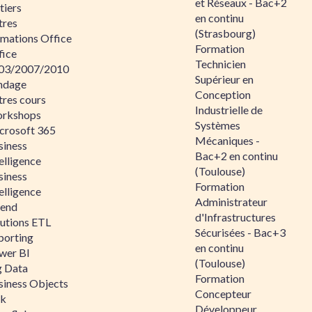
et Réseaux - Bac+2
tiers
en continu
tres
(Strasbourg)
rmations Office
Formation
fice
Technicien
03/2007/2010
Supérieur en
ndage
Conception
tres cours
Industrielle de
rkshops
Systèmes
crosoft 365
Mécaniques -
siness
Bac+2 en continu
elligence
(Toulouse)
siness
Formation
elligence
Administrateur
lend
d'Infrastructures
lutions ETL
Sécurisées - Bac+3
porting
en continu
wer BI
(Toulouse)
g Data
Formation
siness Objects
Concepteur
ik
Développeur