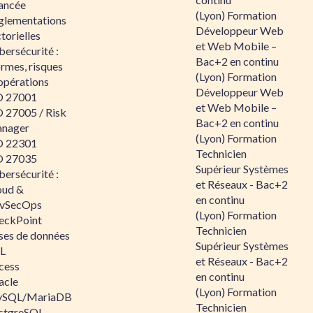
ancée
(Lyon) Formation
glementations
Développeur Web
torielles
et Web Mobile –
ersécurité :
Bac+2 en continu
rmes, risques
(Lyon) Formation
opérations
Développeur Web
O 27001
et Web Mobile –
O 27005 / Risk
Bac+2 en continu
nager
(Lyon) Formation
O 22301
Technicien
O 27035
Supérieur Systèmes
ersécurité :
et Réseaux - Bac+2
oud &
en continu
vSecOps
(Lyon) Formation
eckPoint
Technicien
ses de données
Supérieur Systèmes
L
et Réseaux - Bac+2
cess
en continu
acle
(Lyon) Formation
SQL/MariaDB
Technicien
stgreSQL