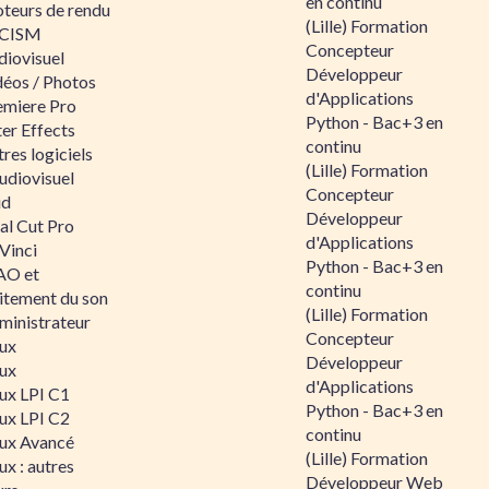
en continu
teurs de rendu
(Lille) Formation
CISM
Concepteur
diovisuel
Développeur
déos / Photos
d'Applications
emiere Pro
Python - Bac+3 en
er Effects
continu
res logiciels
(Lille) Formation
udiovisuel
Concepteur
id
Développeur
al Cut Pro
d'Applications
Vinci
Python - Bac+3 en
O et
continu
aitement du son
(Lille) Formation
ministrateur
Concepteur
nux
Développeur
nux
d'Applications
nux LPI C1
Python - Bac+3 en
nux LPI C2
continu
nux Avancé
(Lille) Formation
ux : autres
Développeur Web