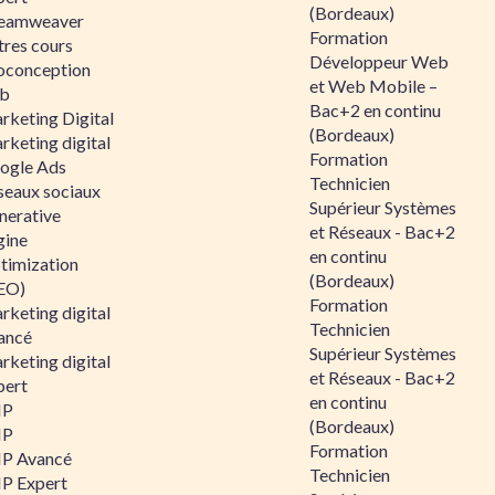
(Bordeaux)
eamweaver
Formation
tres cours
Développeur Web
oconception
et Web Mobile –
b
Bac+2 en continu
rketing Digital
(Bordeaux)
rketing digital
Formation
ogle Ads
Technicien
seaux sociaux
Supérieur Systèmes
nerative
et Réseaux - Bac+2
gine
en continu
timization
(Bordeaux)
EO)
Formation
rketing digital
Technicien
ancé
Supérieur Systèmes
rketing digital
et Réseaux - Bac+2
pert
en continu
HP
(Bordeaux)
HP
Formation
P Avancé
Technicien
P Expert