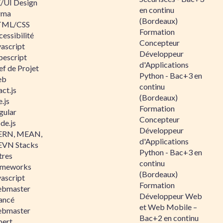
/UI Design
en continu
gma
(Bordeaux)
ML/CSS
Formation
essibilité
Concepteur
vascript
Développeur
pescript
d'Applications
ef de Projet
Python - Bac+3 en
eb
continu
ct.js
(Bordeaux)
.js
Formation
gular
Concepteur
de.js
Développeur
RN, MEAN,
d'Applications
VN Stacks
Python - Bac+3 en
tres
continu
ameworks
(Bordeaux)
vascript
Formation
bmaster
Développeur Web
ancé
et Web Mobile –
bmaster
Bac+2 en continu
pert