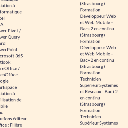
(Strasbourg)
tiation à
Formation
nformatique
Développeur Web
cel
et Web Mobile –
BA
Bac+2 en continu
wer Pivot /
(Strasbourg)
wer Query
Formation
rd
Développeur Web
werPoint
et Web Mobile –
crosoft 365
Bac+2 en continu
tlook
(Strasbourg)
reOffice /
Formation
enOffice
Technicien
ogle
Supérieur Systèmes
rkspace
et Réseaux - Bac+2
tiation à
en continu
tilisation de
(Strasbourg)
bile
Formation
ac
Technicien
utions éditeur
Supérieur Systèmes
ice : Filière