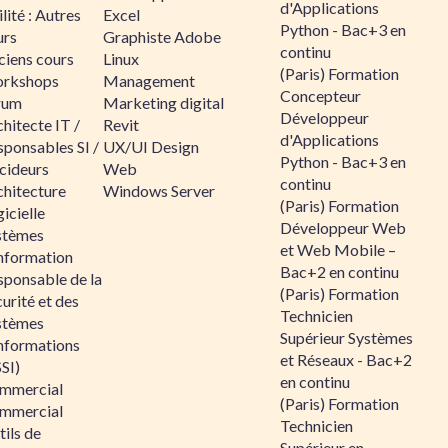
d'Applications
lité : Autres
Excel
Python - Bac+3 en
urs
Graphiste Adobe
continu
ciens cours
Linux
(Paris) Formation
rkshops
Management
Concepteur
rum
Marketing digital
Développeur
hitecte IT /
Revit
d'Applications
sponsables SI /
UX/UI Design
Python - Bac+3 en
cideurs
Web
continu
chitecture
Windows Server
(Paris) Formation
icielle
Développeur Web
stèmes
et Web Mobile –
information
Bac+2 en continu
sponsable de la
(Paris) Formation
urité et des
Technicien
stèmes
Supérieur Systèmes
informations
et Réseaux - Bac+2
SI)
en continu
mmercial
(Paris) Formation
mmercial
Technicien
ils de
Supérieur en