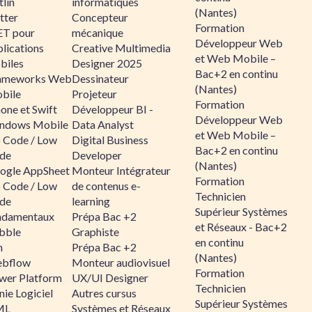
lin
informatiques
(Nantes)
tter
Concepteur
Formation
ET pour
mécanique
Développeur Web
lications
Creative Multimedia
et Web Mobile –
biles
Designer 2025
Bac+2 en continu
ameworks Web
Dessinateur
(Nantes)
bile
Projeteur
Formation
one et Swift
Développeur BI -
Développeur Web
ndows Mobile
Data Analyst
et Web Mobile –
 Code / Low
Digital Business
Bac+2 en continu
de
Developer
(Nantes)
ogle AppSheet
Monteur Intégrateur
Formation
 Code / Low
de contenus e-
Technicien
de
learning
Supérieur Systèmes
ndamentaux
Prépa Bac +2
et Réseaux - Bac+2
bble
Graphiste
en continu
n
Prépa Bac +2
(Nantes)
bflow
Monteur audiovisuel
Formation
wer Platform
UX/UI Designer
Technicien
ie Logiciel
Autres cursus
Supérieur Systèmes
ML
Systèmes et Réseaux