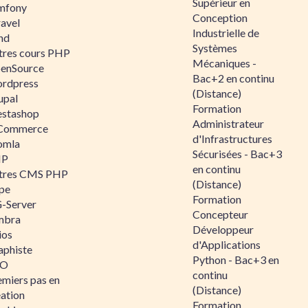
Supérieur en
mfony
Conception
ravel
Industrielle de
nd
Systèmes
tres cours PHP
Mécaniques -
enSource
Bac+2 en continu
rdpress
(Distance)
upal
Formation
estashop
Administrateur
Commerce
d'Infrastructures
omla
Sécurisées - Bac+3
IP
en continu
tres CMS PHP
(Distance)
pe
Formation
-Server
Concepteur
mbra
Développeur
ios
d'Applications
aphiste
Python - Bac+3 en
AO
continu
emiers pas en
(Distance)
éation
Formation