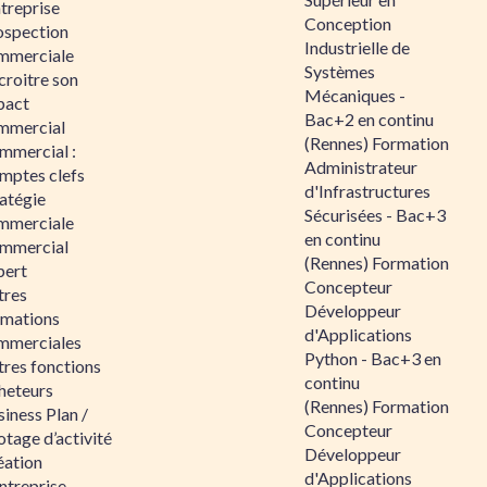
ntreprise
Conception
ospection
Industrielle de
mmerciale
Systèmes
croitre son
Mécaniques -
pact
Bac+2 en continu
mmercial
(Rennes) Formation
mmercial :
Administrateur
mptes clefs
d'Infrastructures
atégie
Sécurisées - Bac+3
mmerciale
en continu
mmercial
(Rennes) Formation
pert
Concepteur
tres
Développeur
rmations
d'Applications
mmerciales
Python - Bac+3 en
tres fonctions
continu
heteurs
(Rennes) Formation
iness Plan /
Concepteur
otage d’activité
Développeur
éation
d'Applications
ntreprise