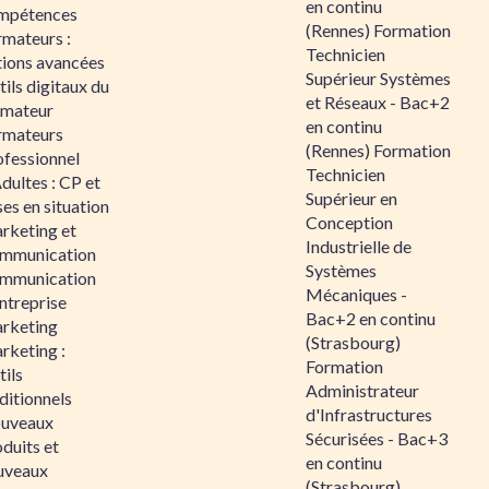
en continu
mpétences
(Rennes) Formation
rmateurs :
Technicien
tions avancées
Supérieur Systèmes
ils digitaux du
et Réseaux - Bac+2
rmateur
en continu
rmateurs
(Rennes) Formation
ofessionnel
Technicien
dultes : CP et
Supérieur en
es en situation
Conception
rketing et
Industrielle de
mmunication
Systèmes
mmunication
Mécaniques -
ntreprise
Bac+2 en continu
rketing
(Strasbourg)
rketing :
Formation
ils
Administrateur
ditionnels
d'Infrastructures
uveaux
Sécurisées - Bac+3
duits et
en continu
uveaux
(Strasbourg)