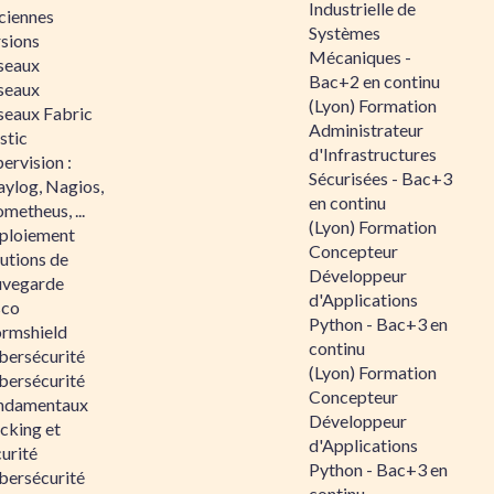
Industrielle de
ciennes
Systèmes
rsions
Mécaniques -
seaux
Bac+2 en continu
seaux
(Lyon) Formation
seaux Fabric
Administrateur
stic
d'Infrastructures
ervision :
Sécurisées - Bac+3
aylog, Nagios,
en continu
metheus, ...
(Lyon) Formation
ploiement
Concepteur
utions de
Développeur
uvegarde
d'Applications
sco
Python - Bac+3 en
ormshield
continu
bersécurité
(Lyon) Formation
bersécurité
Concepteur
ndamentaux
Développeur
cking et
d'Applications
urité
Python - Bac+3 en
bersécurité
continu