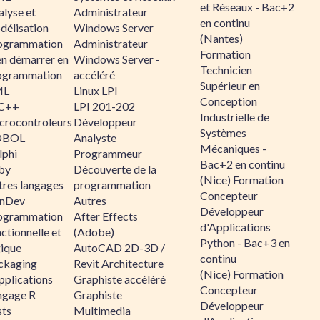
et Réseaux - Bac+2
alyse et
Administrateur
en continu
délisation
Windows Server
(Nantes)
ogrammation
Administrateur
Formation
en démarrer en
Windows Server -
Technicien
ogrammation
accéléré
Supérieur en
ML
Linux LPI
Conception
C++
LPI 201-202
Industrielle de
crocontroleurs
Développeur
Systèmes
OBOL
Analyste
Mécaniques -
lphi
Programmeur
Bac+2 en continu
by
Découverte de la
(Nice) Formation
tres langages
programmation
Concepteur
nDev
Autres
Développeur
ogrammation
After Effects
d'Applications
ctionnelle et
(Adobe)
Python - Bac+3 en
gique
AutoCAD 2D-3D /
continu
ckaging
Revit Architecture
(Nice) Formation
pplications
Graphiste accéléré
Concepteur
ngage R
Graphiste
Développeur
sts
Multimedia