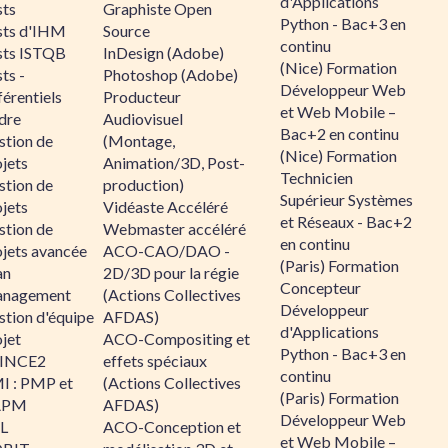
d'Applications
sts
Graphiste Open
Python - Bac+3 en
sts d'IHM
Source
continu
sts ISTQB
InDesign (Adobe)
(Nice) Formation
ts -
Photoshop (Adobe)
Développeur Web
érentiels
Producteur
et Web Mobile –
dre
Audiovisuel
Bac+2 en continu
stion de
(Montage,
(Nice) Formation
jets
Animation/3D, Post-
Technicien
stion de
production)
Supérieur Systèmes
jets
Vidéaste Accéléré
et Réseaux - Bac+2
stion de
Webmaster accéléré
en continu
ojets avancée
ACO-CAO/DAO -
(Paris) Formation
an
2D/3D pour la régie
Concepteur
nagement
(Actions Collectives
Développeur
stion d'équipe
AFDAS)
d'Applications
jet
ACO-Compositing et
Python - Bac+3 en
INCE2
effets spéciaux
continu
I : PMP et
(Actions Collectives
(Paris) Formation
APM
AFDAS)
Développeur Web
IL
ACO-Conception et
et Web Mobile –