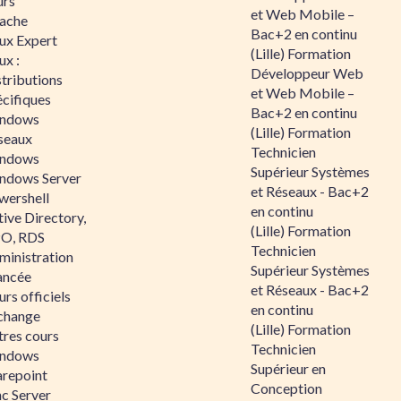
urs
et Web Mobile –
ache
Bac+2 en continu
nux Expert
(Lille) Formation
ux :
Développeur Web
tributions
et Web Mobile –
écifiques
Bac+2 en continu
ndows
(Lille) Formation
seaux
Technicien
ndows
Supérieur Systèmes
ndows Server
et Réseaux - Bac+2
wershell
en continu
ive Directory,
(Lille) Formation
O, RDS
Technicien
ministration
Supérieur Systèmes
ancée
et Réseaux - Bac+2
rs officiels
en continu
change
(Lille) Formation
tres cours
Technicien
ndows
Supérieur en
arepoint
Conception
nc Server