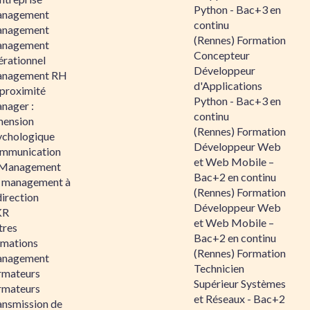
Python - Bac+3 en
nagement
continu
nagement
(Rennes) Formation
nagement
Concepteur
érationnel
Développeur
nagement RH
d'Applications
 proximité
Python - Bac+3 en
nager :
continu
mension
(Rennes) Formation
ychologique
Développeur Web
mmunication
et Web Mobile –
 Management
Bac+2 en continu
 management à
(Rennes) Formation
direction
Développeur Web
KR
et Web Mobile –
tres
Bac+2 en continu
rmations
(Rennes) Formation
nagement
Technicien
rmateurs
Supérieur Systèmes
rmateurs
et Réseaux - Bac+2
ansmission de