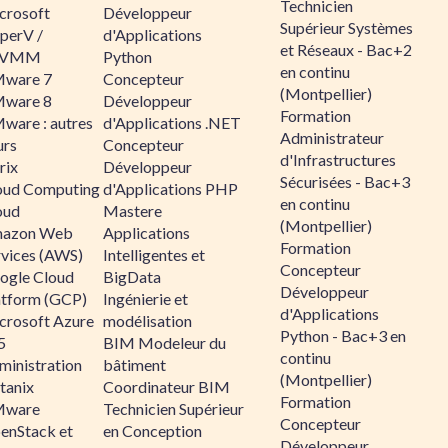
Technicien
crosoft
Développeur
Supérieur Systèmes
perV /
d'Applications
et Réseaux - Bac+2
CVMM
Python
en continu
ware 7
Concepteur
(Montpellier)
ware 8
Développeur
Formation
ware : autres
d'Applications .NET
Administrateur
urs
Concepteur
d'Infrastructures
rix
Développeur
Sécurisées - Bac+3
oud Computing
d'Applications PHP
en continu
oud
Mastere
(Montpellier)
azon Web
Applications
Formation
rvices (AWS)
Intelligentes et
Concepteur
ogle Cloud
BigData
Développeur
atform (GCP)
Ingénierie et
d'Applications
crosoft Azure
modélisation
Python - Bac+3 en
5
BIM Modeleur du
continu
ministration
bâtiment
(Montpellier)
tanix
Coordinateur BIM
Formation
ware
Technicien Supérieur
Concepteur
enStack et
en Conception
Développeur