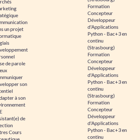
rchés
Formation
rketing
Concepteur
ratégique
Développeur
mmunication
d'Applications
s un projet
Python - Bac+3 en
formatique
continu
glais
(Strasbourg)
veloppement
Formation
rsonnel
Concepteur
se de parole
Développeur
eux
d'Applications
mmuniquer
Python - Bac+3 en
velopper son
continu
entiel
(Strasbourg)
dapter à son
Formation
vironnement
Concepteur
E
Développeur
istant(e) de
d'Applications
ection
Python - Bac+3 en
tres Cours
continu
reautique