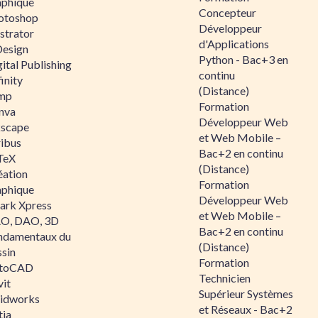
aphique
Concepteur
otoshop
Développeur
ustrator
d'Applications
Design
Python - Bac+3 en
ital Publishing
continu
inity
(Distance)
mp
Formation
nva
Développeur Web
kscape
et Web Mobile –
ribus
Bac+2 en continu
TeX
(Distance)
éation
Formation
aphique
Développeur Web
ark Xpress
et Web Mobile –
O, DAO, 3D
Bac+2 en continu
ndamentaux du
(Distance)
ssin
Formation
toCAD
Technicien
vit
Supérieur Systèmes
lidworks
et Réseaux - Bac+2
tia