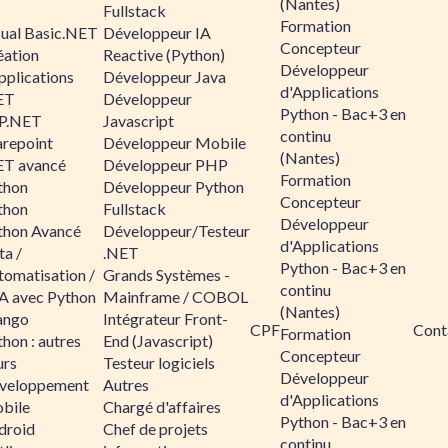
(Nantes)
Fullstack
Formation
sual Basic.NET
Développeur IA
Concepteur
éation
Reactive (Python)
Développeur
pplications
Développeur Java
d'Applications
ET
Développeur
Python - Bac+3 en
P.NET
Javascript
continu
arepoint
Développeur Mobile
(Nantes)
ET avancé
Développeur PHP
Formation
thon
Développeur Python
Concepteur
thon
Fullstack
Développeur
thon Avancé
Développeur/Testeur
d'Applications
ta /
.NET
Python - Bac+3 en
tomatisation /
Grands Systèmes -
continu
A avec Python
Mainframe / COBOL
(Nantes)
ango
Intégrateur Front-
CPF
Cont
Formation
hon : autres
End (Javascript)
Concepteur
urs
Testeur logiciels
Développeur
veloppement
Autres
d'Applications
bile
Chargé d'affaires
Python - Bac+3 en
droid
Chef de projets
continu