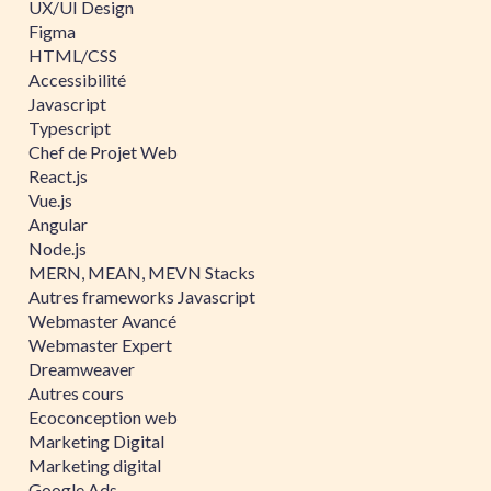
UX/UI Design
Figma
HTML/CSS
Accessibilité
Javascript
Typescript
Chef de Projet Web
React.js
Vue.js
Angular
Node.js
MERN, MEAN, MEVN Stacks
Autres frameworks Javascript
Webmaster Avancé
Webmaster Expert
Dreamweaver
Autres cours
Ecoconception web
Marketing Digital
Marketing digital
Google Ads