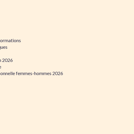
formations
ques
on 2026
e
ssionnelle femmes-hommes 2026