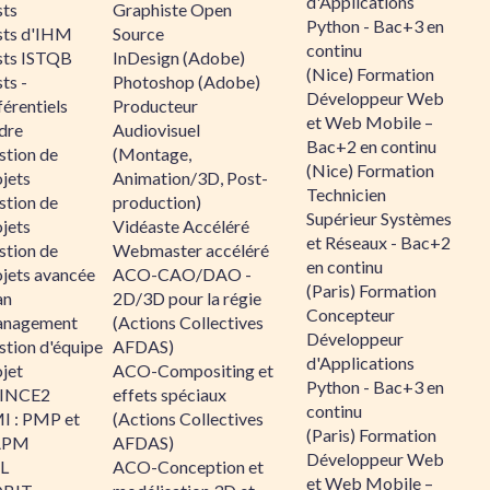
d'Applications
sts
Graphiste Open
Python - Bac+3 en
sts d'IHM
Source
continu
sts ISTQB
InDesign (Adobe)
(Nice) Formation
ts -
Photoshop (Adobe)
Développeur Web
érentiels
Producteur
et Web Mobile –
dre
Audiovisuel
Bac+2 en continu
stion de
(Montage,
(Nice) Formation
jets
Animation/3D, Post-
Technicien
stion de
production)
Supérieur Systèmes
jets
Vidéaste Accéléré
et Réseaux - Bac+2
stion de
Webmaster accéléré
en continu
ojets avancée
ACO-CAO/DAO -
(Paris) Formation
an
2D/3D pour la régie
Concepteur
nagement
(Actions Collectives
Développeur
stion d'équipe
AFDAS)
d'Applications
jet
ACO-Compositing et
Python - Bac+3 en
INCE2
effets spéciaux
continu
I : PMP et
(Actions Collectives
(Paris) Formation
APM
AFDAS)
Développeur Web
IL
ACO-Conception et
et Web Mobile –