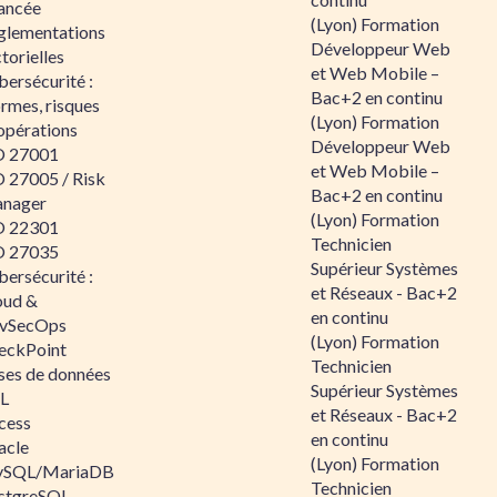
ancée
(Lyon) Formation
glementations
Développeur Web
torielles
et Web Mobile –
ersécurité :
Bac+2 en continu
rmes, risques
(Lyon) Formation
opérations
Développeur Web
O 27001
et Web Mobile –
O 27005 / Risk
Bac+2 en continu
nager
(Lyon) Formation
O 22301
Technicien
O 27035
Supérieur Systèmes
ersécurité :
et Réseaux - Bac+2
oud &
en continu
vSecOps
(Lyon) Formation
eckPoint
Technicien
ses de données
Supérieur Systèmes
L
et Réseaux - Bac+2
cess
en continu
acle
(Lyon) Formation
SQL/MariaDB
Technicien
stgreSQL