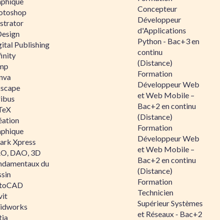
aphique
Concepteur
otoshop
Développeur
ustrator
d'Applications
Design
Python - Bac+3 en
ital Publishing
continu
inity
(Distance)
mp
Formation
nva
Développeur Web
kscape
et Web Mobile –
ribus
Bac+2 en continu
TeX
(Distance)
éation
Formation
aphique
Développeur Web
ark Xpress
et Web Mobile –
O, DAO, 3D
Bac+2 en continu
ndamentaux du
(Distance)
ssin
Formation
toCAD
Technicien
vit
Supérieur Systèmes
lidworks
et Réseaux - Bac+2
tia