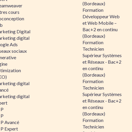
(Bordeaux)
eamweaver
Formation
tres cours
Développeur Web
oconception
et Web Mobile –
b
Bac+2 en continu
rketing Digital
(Bordeaux)
rketing digital
Formation
ogle Ads
Technicien
seaux sociaux
Supérieur Systèmes
nerative
et Réseaux - Bac+2
gine
en continu
timization
(Bordeaux)
EO)
Formation
rketing digital
Technicien
ancé
Supérieur Systèmes
rketing digital
et Réseaux - Bac+2
pert
en continu
HP
(Bordeaux)
HP
Formation
P Avancé
Technicien
P Expert