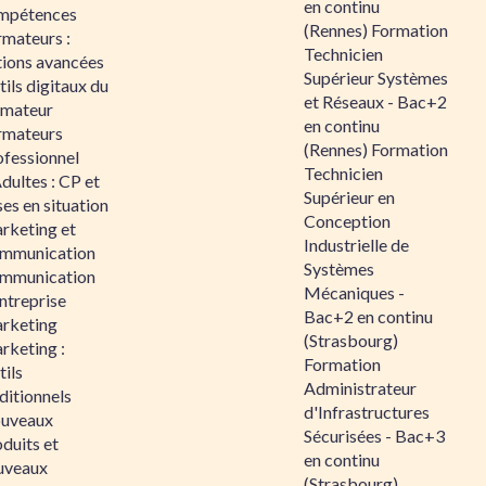
en continu
mpétences
(Rennes) Formation
rmateurs :
Technicien
tions avancées
Supérieur Systèmes
ils digitaux du
et Réseaux - Bac+2
rmateur
en continu
rmateurs
(Rennes) Formation
ofessionnel
Technicien
dultes : CP et
Supérieur en
es en situation
Conception
rketing et
Industrielle de
mmunication
Systèmes
mmunication
Mécaniques -
ntreprise
Bac+2 en continu
rketing
(Strasbourg)
rketing :
Formation
ils
Administrateur
ditionnels
d'Infrastructures
uveaux
Sécurisées - Bac+3
duits et
en continu
uveaux
(Strasbourg)