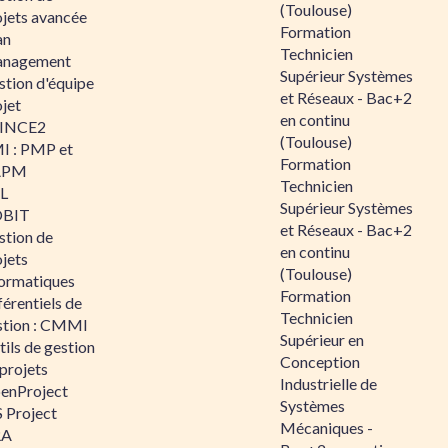
(Toulouse)
ojets avancée
Formation
an
Technicien
nagement
Supérieur Systèmes
stion d'équipe
et Réseaux - Bac+2
jet
en continu
INCE2
(Toulouse)
I : PMP et
Formation
APM
Technicien
IL
Supérieur Systèmes
BIT
et Réseaux - Bac+2
stion de
en continu
jets
(Toulouse)
formatiques
Formation
érentiels de
Technicien
stion : CMMI
Supérieur en
ils de gestion
Conception
projets
Industrielle de
enProject
Systèmes
 Project
Mécaniques -
RA