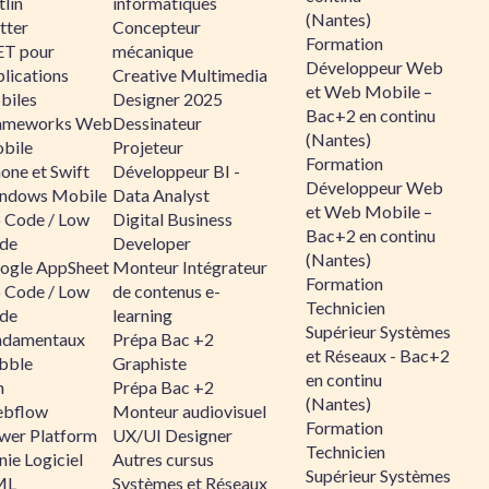
lin
informatiques
(Nantes)
tter
Concepteur
Formation
ET pour
mécanique
Développeur Web
lications
Creative Multimedia
et Web Mobile –
biles
Designer 2025
Bac+2 en continu
ameworks Web
Dessinateur
(Nantes)
bile
Projeteur
Formation
one et Swift
Développeur BI -
Développeur Web
ndows Mobile
Data Analyst
et Web Mobile –
 Code / Low
Digital Business
Bac+2 en continu
de
Developer
(Nantes)
ogle AppSheet
Monteur Intégrateur
Formation
 Code / Low
de contenus e-
Technicien
de
learning
Supérieur Systèmes
ndamentaux
Prépa Bac +2
et Réseaux - Bac+2
bble
Graphiste
en continu
n
Prépa Bac +2
(Nantes)
bflow
Monteur audiovisuel
Formation
wer Platform
UX/UI Designer
Technicien
ie Logiciel
Autres cursus
Supérieur Systèmes
ML
Systèmes et Réseaux