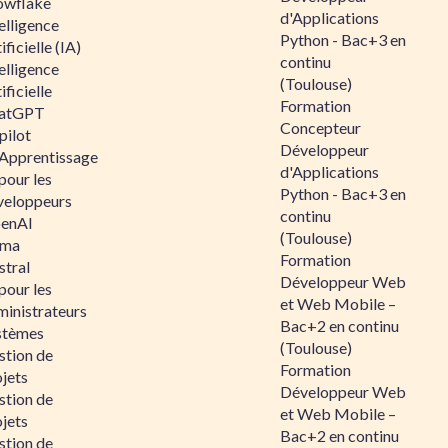
owflake
d'Applications
elligence
Python - Bac+3 en
ificielle (IA)
continu
elligence
(Toulouse)
ificielle
Formation
atGPT
Concepteur
pilot
Développeur
 Apprentissage
d'Applications
pour les
Python - Bac+3 en
veloppeurs
continu
enAI
(Toulouse)
ama
Formation
stral
Développeur Web
pour les
et Web Mobile –
ministrateurs
Bac+2 en continu
stèmes
(Toulouse)
stion de
Formation
jets
Développeur Web
stion de
et Web Mobile –
jets
Bac+2 en continu
stion de