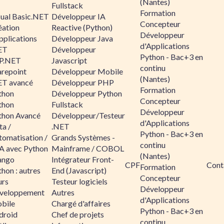
(Nantes)
Fullstack
Formation
sual Basic.NET
Développeur IA
Concepteur
éation
Reactive (Python)
Développeur
pplications
Développeur Java
d'Applications
ET
Développeur
Python - Bac+3 en
P.NET
Javascript
continu
arepoint
Développeur Mobile
(Nantes)
ET avancé
Développeur PHP
Formation
thon
Développeur Python
Concepteur
thon
Fullstack
Développeur
thon Avancé
Développeur/Testeur
d'Applications
ta /
.NET
Python - Bac+3 en
tomatisation /
Grands Systèmes -
continu
A avec Python
Mainframe / COBOL
(Nantes)
ango
Intégrateur Front-
CPF
Cont
Formation
hon : autres
End (Javascript)
Concepteur
urs
Testeur logiciels
Développeur
veloppement
Autres
d'Applications
bile
Chargé d'affaires
Python - Bac+3 en
droid
Chef de projets
continu