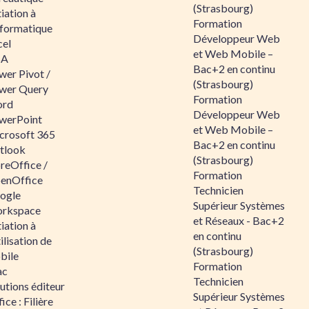
(Strasbourg)
tiation à
Formation
nformatique
Développeur Web
cel
et Web Mobile –
BA
Bac+2 en continu
wer Pivot /
(Strasbourg)
wer Query
Formation
rd
Développeur Web
werPoint
et Web Mobile –
crosoft 365
Bac+2 en continu
tlook
(Strasbourg)
reOffice /
Formation
enOffice
Technicien
ogle
Supérieur Systèmes
rkspace
et Réseaux - Bac+2
tiation à
en continu
tilisation de
(Strasbourg)
bile
Formation
ac
Technicien
utions éditeur
Supérieur Systèmes
ice : Filière