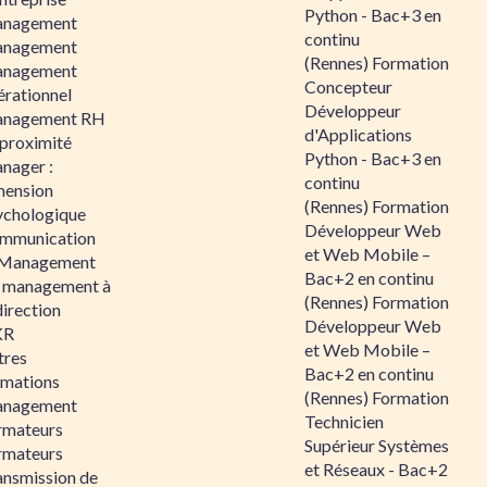
Python - Bac+3 en
nagement
continu
nagement
(Rennes) Formation
nagement
Concepteur
érationnel
Développeur
nagement RH
d'Applications
 proximité
Python - Bac+3 en
nager :
continu
mension
(Rennes) Formation
ychologique
Développeur Web
mmunication
et Web Mobile –
 Management
Bac+2 en continu
 management à
(Rennes) Formation
direction
Développeur Web
KR
et Web Mobile –
tres
Bac+2 en continu
rmations
(Rennes) Formation
nagement
Technicien
rmateurs
Supérieur Systèmes
rmateurs
et Réseaux - Bac+2
ansmission de