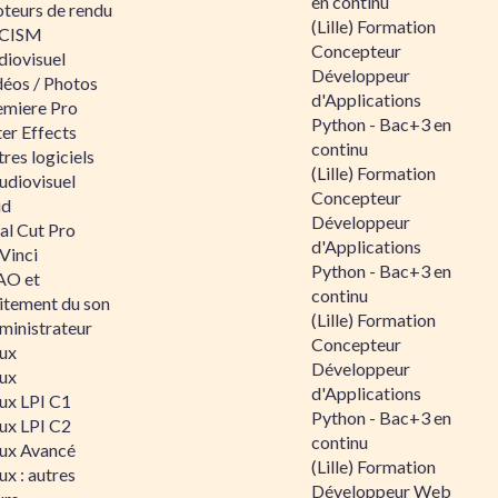
en continu
teurs de rendu
(Lille) Formation
CISM
Concepteur
diovisuel
Développeur
déos / Photos
d'Applications
emiere Pro
Python - Bac+3 en
er Effects
continu
res logiciels
(Lille) Formation
udiovisuel
Concepteur
id
Développeur
al Cut Pro
d'Applications
Vinci
Python - Bac+3 en
O et
continu
aitement du son
(Lille) Formation
ministrateur
Concepteur
nux
Développeur
nux
d'Applications
nux LPI C1
Python - Bac+3 en
nux LPI C2
continu
nux Avancé
(Lille) Formation
ux : autres
Développeur Web