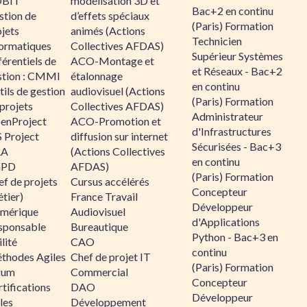
BIT
modélisation 3D et
Bac+2 en continu
stion de
d’effets spéciaux
(Paris) Formation
jets
animés (Actions
Technicien
formatiques
Collectives AFDAS)
Supérieur Systèmes
érentiels de
ACO-Montage et
et Réseaux - Bac+2
stion : CMMI
étalonnage
en continu
ils de gestion
audiovisuel (Actions
(Paris) Formation
projets
Collectives AFDAS)
Administrateur
enProject
ACO-Promotion et
d'Infrastructures
 Project
diffusion sur internet
Sécurisées - Bac+3
RA
(Actions Collectives
en continu
GPD
AFDAS)
(Paris) Formation
f de projets
Cursus accélérés
Concepteur
tier)
France Travail
Développeur
mérique
Audiovisuel
d'Applications
sponsable
Bureautique
Python - Bac+3 en
lité
CAO
continu
thodes Agiles
Chef de projet IT
(Paris) Formation
rum
Commercial
Concepteur
tifications
DAO
Développeur
les
Développement