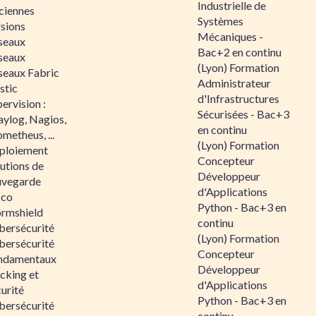
Industrielle de
ciennes
Systèmes
rsions
Mécaniques -
seaux
Bac+2 en continu
seaux
(Lyon) Formation
seaux Fabric
Administrateur
stic
d'Infrastructures
ervision :
Sécurisées - Bac+3
aylog, Nagios,
en continu
metheus, ...
(Lyon) Formation
ploiement
Concepteur
utions de
Développeur
uvegarde
d'Applications
sco
Python - Bac+3 en
ormshield
continu
bersécurité
(Lyon) Formation
bersécurité
Concepteur
ndamentaux
Développeur
cking et
d'Applications
urité
Python - Bac+3 en
bersécurité
continu