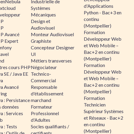
enNebula
Industrielle de
d'Applications
xtcloud
Systèmes
Python - Bac+3 en
veloppeur
Mécaniques
continu
HP
Design et
(Montpellier)
HP
Audiovisuel
Formation
P Avancé
Monteur Audiovisuel
Développeur Web
P Expert
Graphiste
et Web Mobile –
mfony
Concepteur Designer
Bac+2 en continu
ravel
UI
(Montpellier)
nd
Métiers transverses
Formation
tres cours PHP
Négociateur
Développeur Web
a SE / Java EE
Technico-
et Web Mobile –
va
Commercial
Bac+2 en continu
va Avancé
Responsable
(Montpellier)
ring
d'établissement
Formation
a : Persistance
marchand
Technicien
s données
Formateur
Supérieur Systèmes
a : Services
Professionnel
et Réseaux - Bac+2
b
d'Adultes
en continu
a : Tests
Socles qualifiants /
(Montpellier)
a : Outils de
certifiants