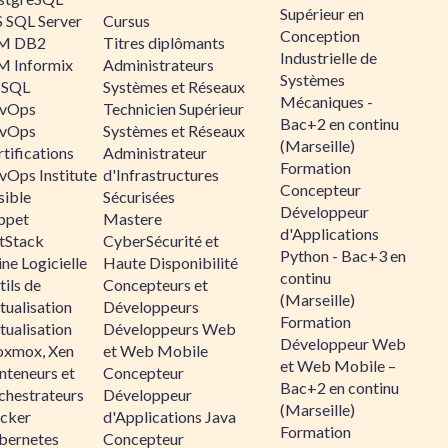
Supérieur en
 SQL Server
Cursus
Conception
M DB2
Titres diplômants
Industrielle de
M Informix
Administrateurs
Systèmes
SQL
Systèmes et Réseaux
Mécaniques -
vOps
Technicien Supérieur
Bac+2 en continu
vOps
Systèmes et Réseaux
(Marseille)
tifications
Administrateur
Formation
vOps Institute
d'Infrastructures
Concepteur
sible
Sécurisées
Développeur
ppet
Mastere
d'Applications
ltStack
CyberSécurité et
Python - Bac+3 en
ne Logicielle
Haute Disponibilité
continu
ils de
Concepteurs et
(Marseille)
tualisation
Développeurs
Formation
tualisation
Développeurs Web
Développeur Web
oxmox, Xen
et Web Mobile
et Web Mobile –
nteneurs et
Concepteur
Bac+2 en continu
chestrateurs
Développeur
(Marseille)
cker
d'Applications Java
Formation
bernetes
Concepteur