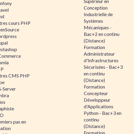
Supérieur en
mfony
Conception
ravel
Industrielle de
nd
Systèmes
tres cours PHP
Mécaniques -
enSource
Bac+2 en continu
rdpress
(Distance)
upal
Formation
estashop
Administrateur
Commerce
d'Infrastructures
omla
Sécurisées - Bac+3
IP
en continu
tres CMS PHP
(Distance)
pe
Formation
-Server
Concepteur
mbra
Développeur
ios
d'Applications
aphiste
Python - Bac+3 en
AO
continu
emiers pas en
(Distance)
éation
Formation