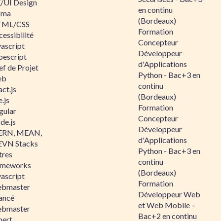
/UI Design
en continu
gma
(Bordeaux)
ML/CSS
Formation
essibilité
Concepteur
vascript
Développeur
pescript
d'Applications
ef de Projet
Python - Bac+3 en
eb
continu
ct.js
(Bordeaux)
.js
Formation
gular
Concepteur
de.js
Développeur
RN, MEAN,
d'Applications
VN Stacks
Python - Bac+3 en
tres
continu
ameworks
(Bordeaux)
vascript
Formation
bmaster
Développeur Web
ancé
et Web Mobile –
bmaster
Bac+2 en continu
pert