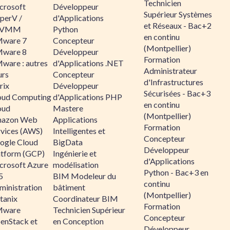
Technicien
crosoft
Développeur
Supérieur Systèmes
perV /
d'Applications
et Réseaux - Bac+2
CVMM
Python
en continu
ware 7
Concepteur
(Montpellier)
ware 8
Développeur
Formation
ware : autres
d'Applications .NET
Administrateur
urs
Concepteur
d'Infrastructures
rix
Développeur
Sécurisées - Bac+3
oud Computing
d'Applications PHP
en continu
oud
Mastere
(Montpellier)
azon Web
Applications
Formation
rvices (AWS)
Intelligentes et
Concepteur
ogle Cloud
BigData
Développeur
atform (GCP)
Ingénierie et
d'Applications
crosoft Azure
modélisation
Python - Bac+3 en
5
BIM Modeleur du
continu
ministration
bâtiment
(Montpellier)
tanix
Coordinateur BIM
Formation
ware
Technicien Supérieur
Concepteur
enStack et
en Conception
Développeur