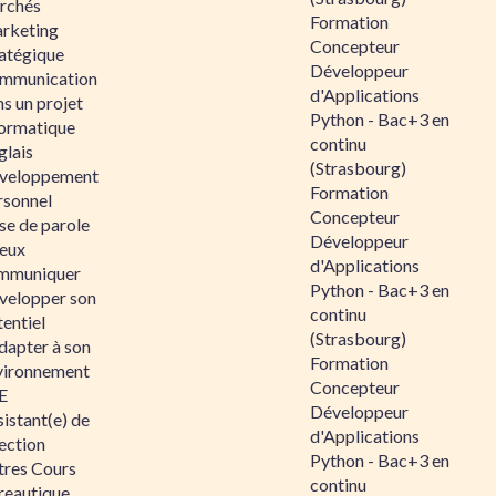
rchés
Formation
rketing
Concepteur
ratégique
Développeur
mmunication
d'Applications
s un projet
Python - Bac+3 en
formatique
continu
glais
(Strasbourg)
veloppement
Formation
rsonnel
Concepteur
se de parole
Développeur
eux
d'Applications
mmuniquer
Python - Bac+3 en
velopper son
continu
entiel
(Strasbourg)
dapter à son
Formation
vironnement
Concepteur
E
Développeur
istant(e) de
d'Applications
ection
Python - Bac+3 en
tres Cours
continu
reautique