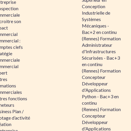
ntreprise
Conception
ospection
Industrielle de
mmerciale
Systèmes
croitre son
Mécaniques -
pact
Bac+2 en continu
mmercial
(Rennes) Formation
mmercial :
Administrateur
mptes clefs
d'Infrastructures
atégie
Sécurisées - Bac+3
mmerciale
en continu
mmercial
(Rennes) Formation
pert
Concepteur
tres
Développeur
rmations
d'Applications
mmerciales
Python - Bac+3 en
tres fonctions
continu
heteurs
(Rennes) Formation
iness Plan /
Concepteur
otage d’activité
Développeur
éation
d'Applications
ntreprise