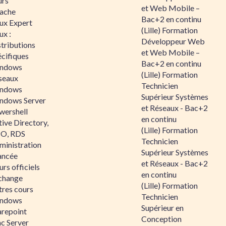
urs
et Web Mobile –
ache
Bac+2 en continu
nux Expert
(Lille) Formation
ux :
Développeur Web
tributions
et Web Mobile –
écifiques
Bac+2 en continu
ndows
(Lille) Formation
seaux
Technicien
ndows
Supérieur Systèmes
ndows Server
et Réseaux - Bac+2
wershell
en continu
ive Directory,
(Lille) Formation
O, RDS
Technicien
ministration
Supérieur Systèmes
ancée
et Réseaux - Bac+2
rs officiels
en continu
change
(Lille) Formation
tres cours
Technicien
ndows
Supérieur en
arepoint
Conception
nc Server