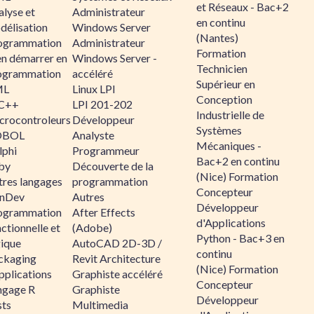
et Réseaux - Bac+2
alyse et
Administrateur
en continu
délisation
Windows Server
(Nantes)
ogrammation
Administrateur
Formation
en démarrer en
Windows Server -
Technicien
ogrammation
accéléré
Supérieur en
ML
Linux LPI
Conception
C++
LPI 201-202
Industrielle de
crocontroleurs
Développeur
Systèmes
OBOL
Analyste
Mécaniques -
lphi
Programmeur
Bac+2 en continu
by
Découverte de la
(Nice) Formation
tres langages
programmation
Concepteur
nDev
Autres
Développeur
ogrammation
After Effects
d'Applications
ctionnelle et
(Adobe)
Python - Bac+3 en
gique
AutoCAD 2D-3D /
continu
ckaging
Revit Architecture
(Nice) Formation
pplications
Graphiste accéléré
Concepteur
ngage R
Graphiste
Développeur
sts
Multimedia