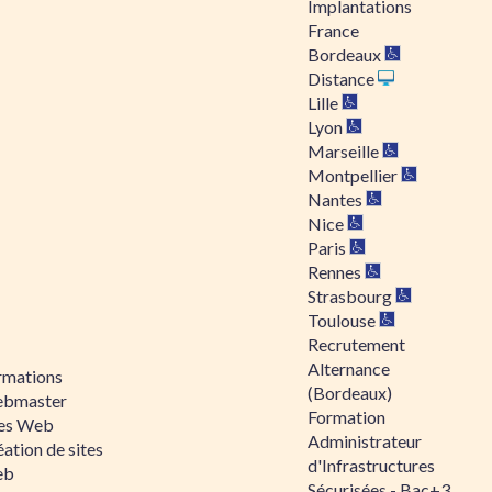
Implantations
France
Bordeaux
Distance
Lille
Lyon
Marseille
Montpellier
Nantes
Nice
Paris
Rennes
Strasbourg
Toulouse
Recrutement
Alternance
rmations
(Bordeaux)
bmaster
Formation
tes Web
Administrateur
ation de sites
d'Infrastructures
eb
Sécurisées - Bac+3