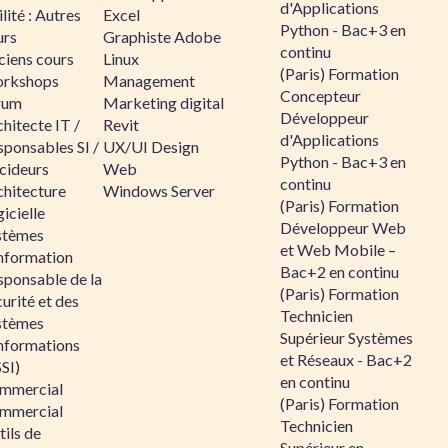
d'Applications
lité : Autres
Excel
Python - Bac+3 en
urs
Graphiste Adobe
continu
ciens cours
Linux
(Paris) Formation
rkshops
Management
Concepteur
rum
Marketing digital
Développeur
hitecte IT /
Revit
d'Applications
sponsables SI /
UX/UI Design
Python - Bac+3 en
cideurs
Web
continu
chitecture
Windows Server
(Paris) Formation
icielle
Développeur Web
stèmes
et Web Mobile –
information
Bac+2 en continu
sponsable de la
(Paris) Formation
urité et des
Technicien
stèmes
Supérieur Systèmes
informations
et Réseaux - Bac+2
SI)
en continu
mmercial
(Paris) Formation
mmercial
Technicien
ils de
Supérieur en