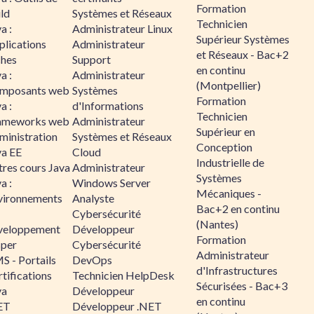
Formation
ld
Systèmes et Réseaux
Technicien
a :
Administrateur Linux
Supérieur Systèmes
plications
Administrateur
et Réseaux - Bac+2
ches
Support
en continu
a :
Administrateur
(Montpellier)
mposants web
Systèmes
Formation
a :
d'Informations
Technicien
ameworks web
Administrateur
Supérieur en
ministration
Systèmes et Réseaux
Conception
va EE
Cloud
Industrielle de
tres cours Java
Administrateur
Systèmes
a :
Windows Server
Mécaniques -
vironnements
Analyste
Bac+2 en continu
Cybersécurité
(Nantes)
veloppement
Développeur
Formation
sper
Cybersécurité
Administrateur
S - Portails
DevOps
d'Infrastructures
tifications
Technicien HelpDesk
Sécurisées - Bac+3
va
Développeur
en continu
ET
Développeur .NET