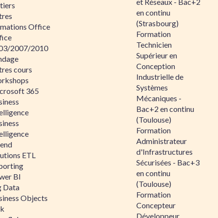
et Réseaux - Bac+2
tiers
en continu
tres
(Strasbourg)
rmations Office
Formation
fice
Technicien
03/2007/2010
Supérieur en
ndage
Conception
tres cours
Industrielle de
rkshops
Systèmes
crosoft 365
Mécaniques -
siness
Bac+2 en continu
elligence
(Toulouse)
siness
Formation
elligence
Administrateur
lend
d'Infrastructures
lutions ETL
Sécurisées - Bac+3
porting
en continu
wer BI
(Toulouse)
g Data
Formation
siness Objects
Concepteur
ik
Développeur