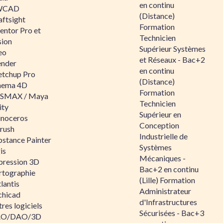
en continu
WCAD
(Distance)
aftsight
Formation
entor Pro et
Technicien
sion
Supérieur Systèmes
eo
et Réseaux - Bac+2
ender
en continu
etchup Pro
(Distance)
nema 4D
Formation
SMAX / Maya
Technicien
ity
Supérieur en
inoceros
Conception
rush
Industrielle de
bstance Painter
Systèmes
is
Mécaniques -
pression 3D
Bac+2 en continu
rtographie
(Lille) Formation
lantis
Administrateur
chicad
d'Infrastructures
res logiciels
Sécurisées - Bac+3
O/DAO/3D