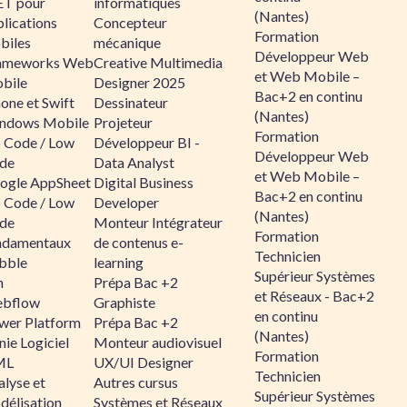
ET pour
informatiques
(Nantes)
lications
Concepteur
Formation
biles
mécanique
Développeur Web
ameworks Web
Creative Multimedia
et Web Mobile –
bile
Designer 2025
Bac+2 en continu
one et Swift
Dessinateur
(Nantes)
ndows Mobile
Projeteur
Formation
 Code / Low
Développeur BI -
Développeur Web
de
Data Analyst
et Web Mobile –
ogle AppSheet
Digital Business
Bac+2 en continu
 Code / Low
Developer
(Nantes)
de
Monteur Intégrateur
Formation
ndamentaux
de contenus e-
Technicien
bble
learning
Supérieur Systèmes
n
Prépa Bac +2
et Réseaux - Bac+2
bflow
Graphiste
en continu
wer Platform
Prépa Bac +2
(Nantes)
ie Logiciel
Monteur audiovisuel
Formation
ML
UX/UI Designer
Technicien
alyse et
Autres cursus
Supérieur Systèmes
délisation
Systèmes et Réseaux