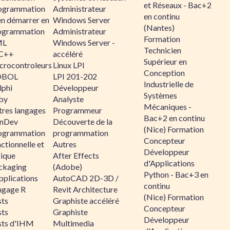
et Réseaux - Bac+2
ogrammation
Administrateur
en continu
en démarrer en
Windows Server
(Nantes)
ogrammation
Administrateur
Formation
ML
Windows Server -
Technicien
C++
accéléré
Supérieur en
crocontroleurs
Linux LPI
Conception
OBOL
LPI 201-202
Industrielle de
lphi
Développeur
Systèmes
by
Analyste
Mécaniques -
tres langages
Programmeur
Bac+2 en continu
nDev
Découverte de la
(Nice) Formation
ogrammation
programmation
Concepteur
ctionnelle et
Autres
Développeur
gique
After Effects
d'Applications
ckaging
(Adobe)
Python - Bac+3 en
pplications
AutoCAD 2D-3D /
continu
ngage R
Revit Architecture
(Nice) Formation
sts
Graphiste accéléré
Concepteur
sts
Graphiste
Développeur
sts d'IHM
Multimedia