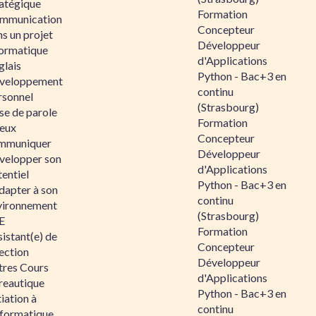
ratégique
Formation
mmunication
Concepteur
s un projet
Développeur
formatique
d'Applications
glais
Python - Bac+3 en
veloppement
continu
rsonnel
(Strasbourg)
se de parole
Formation
eux
Concepteur
mmuniquer
Développeur
velopper son
d'Applications
entiel
Python - Bac+3 en
dapter à son
continu
vironnement
(Strasbourg)
E
Formation
istant(e) de
Concepteur
ection
Développeur
tres Cours
d'Applications
reautique
Python - Bac+3 en
tiation à
continu
nformatique