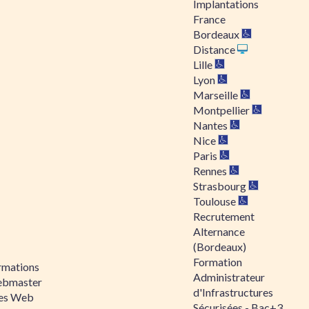
Implantations
France
Bordeaux
Distance
Lille
Lyon
Marseille
Montpellier
Nantes
Nice
Paris
Rennes
Strasbourg
Toulouse
Recrutement
Alternance
(Bordeaux)
Formation
rmations
Administrateur
bmaster
d'Infrastructures
tes Web
Sécurisées - Bac+3