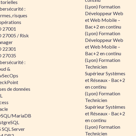
torielles
(Lyon) Formation
ersécurité :
Développeur Web
rmes, risques
et Web Mobile –
opérations
Bac+2 en continu
O 27001
(Lyon) Formation
O 27005 / Risk
Développeur Web
nager
et Web Mobile –
O 22301
Bac+2 en continu
O 27035
(Lyon) Formation
ersécurité :
Technicien
oud &
Supérieur Systèmes
vSecOps
et Réseaux - Bac+2
eckPoint
en continu
ses de données
(Lyon) Formation
L
Technicien
cess
Supérieur Systèmes
acle
et Réseaux - Bac+2
SQL/MariaDB
en continu
stgreSQL
(Lyon) Formation
 SQL Server
Technicien
M DB2