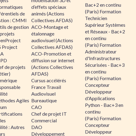
jets
modélisation 3D et
Bac+2 en continu
formatiques
d’effets spéciaux
(Paris) Formation
érentiels de
animés (Actions
Technicien
stion : CMMI
Collectives AFDAS)
Supérieur Systèmes
ils de gestion
ACO-Montage et
et Réseaux - Bac+2
projets
étalonnage
en continu
enProject
audiovisuel (Actions
(Paris) Formation
 Project
Collectives AFDAS)
Administrateur
RA
ACO-Promotion et
d'Infrastructures
GPD
diffusion sur internet
Sécurisées - Bac+3
f de projets
(Actions Collectives
en continu
tier)
AFDAS)
(Paris) Formation
mérique
Cursus accélérés
Concepteur
sponsable
France Travail
Développeur
lité
Audiovisuel
d'Applications
thodes Agiles
Bureautique
Python - Bac+3 en
rum
CAO
continu
tifications
Chef de projet IT
(Paris) Formation
les
Commercial
Concepteur
lité : Autres
DAO
Développeur
urs
Développement