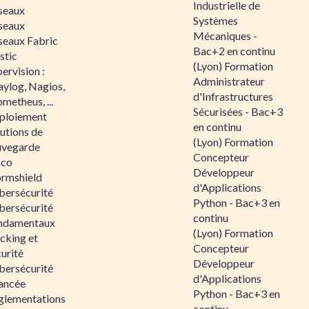
Industrielle de
seaux
Systèmes
seaux
Mécaniques -
seaux Fabric
Bac+2 en continu
stic
(Lyon) Formation
ervision :
Administrateur
aylog, Nagios,
d'Infrastructures
metheus, ...
Sécurisées - Bac+3
ploiement
en continu
utions de
(Lyon) Formation
uvegarde
Concepteur
sco
Développeur
ormshield
d'Applications
bersécurité
Python - Bac+3 en
bersécurité
continu
ndamentaux
(Lyon) Formation
cking et
Concepteur
urité
Développeur
bersécurité
d'Applications
ancée
Python - Bac+3 en
glementations
continu