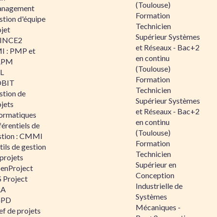
(Toulouse)
nagement
Formation
stion d'équipe
Technicien
jet
Supérieur Systèmes
INCE2
et Réseaux - Bac+2
I : PMP et
en continu
APM
(Toulouse)
IL
Formation
BIT
Technicien
stion de
Supérieur Systèmes
jets
et Réseaux - Bac+2
formatiques
en continu
érentiels de
(Toulouse)
stion : CMMI
Formation
ils de gestion
Technicien
projets
Supérieur en
enProject
Conception
 Project
Industrielle de
RA
Systèmes
GPD
Mécaniques -
f de projets