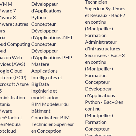
Technicien
CVMM
Développeur
Supérieur Systèmes
ware 7
d'Applications
et Réseaux - Bac+2
ware 8
Python
en continu
ware : autres
Concepteur
(Montpellier)
urs
Développeur
Formation
rix
d'Applications .NET
Administrateur
oud Computing
Concepteur
d'Infrastructures
oud
Développeur
Sécurisées - Bac+3
azon Web
d'Applications PHP
en continu
rvices (AWS)
Mastere
(Montpellier)
ogle Cloud
Applications
Formation
atform (GCP)
Intelligentes et
Concepteur
crosoft Azure
BigData
Développeur
5
Ingénierie et
d'Applications
ministration
modélisation
Python - Bac+3 en
tanix
BIM Modeleur du
continu
ware
bâtiment
(Montpellier)
enStack et
Coordinateur BIM
Formation
enNebula
Technicien Supérieur
Concepteur
xtcloud
en Conception
Développeur