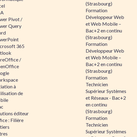
(Strasbourg)
cel
Formation
BA
Développeur Web
wer Pivot /
et Web Mobile –
wer Query
Bac+2 en continu
rd
(Strasbourg)
werPoint
Formation
crosoft 365
Développeur Web
tlook
et Web Mobile –
reOffice /
Bac+2 en continu
enOffice
(Strasbourg)
ogle
Formation
rkspace
Technicien
tiation à
Supérieur Systèmes
tilisation de
et Réseaux - Bac+2
bile
en continu
ac
(Strasbourg)
utions éditeur
Formation
ice : Filière
Technicien
tiers
Supérieur Systèmes
tres