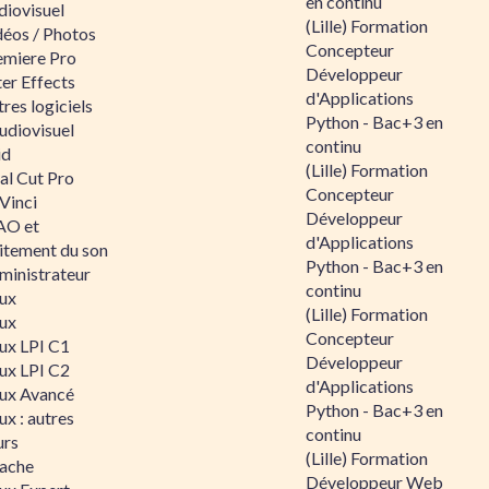
en continu
diovisuel
(Lille) Formation
déos / Photos
Concepteur
emiere Pro
Développeur
er Effects
d'Applications
res logiciels
Python - Bac+3 en
udiovisuel
continu
id
(Lille) Formation
al Cut Pro
Concepteur
Vinci
Développeur
O et
d'Applications
aitement du son
Python - Bac+3 en
ministrateur
continu
nux
(Lille) Formation
nux
Concepteur
nux LPI C1
Développeur
nux LPI C2
d'Applications
nux Avancé
Python - Bac+3 en
ux : autres
continu
urs
(Lille) Formation
ache
Développeur Web