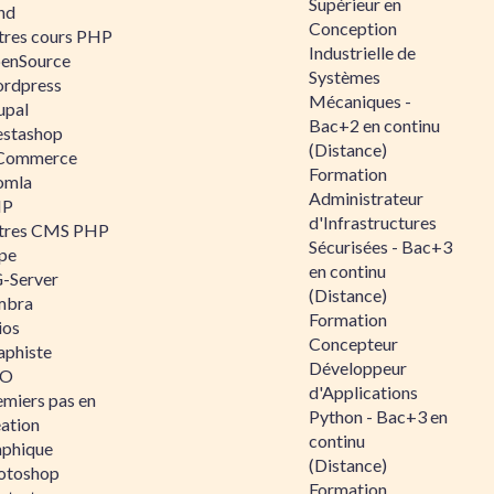
Supérieur en
nd
Conception
tres cours PHP
Industrielle de
enSource
Systèmes
rdpress
Mécaniques -
upal
Bac+2 en continu
estashop
(Distance)
Commerce
Formation
omla
Administrateur
IP
d'Infrastructures
tres CMS PHP
Sécurisées - Bac+3
pe
en continu
-Server
(Distance)
mbra
Formation
ios
Concepteur
aphiste
Développeur
AO
d'Applications
emiers pas en
Python - Bac+3 en
éation
continu
aphique
(Distance)
otoshop
Formation