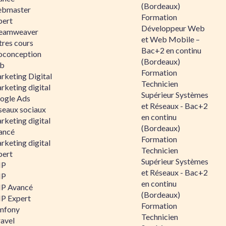
(Bordeaux)
bmaster
Formation
pert
Développeur Web
eamweaver
et Web Mobile –
tres cours
Bac+2 en continu
oconception
(Bordeaux)
b
Formation
rketing Digital
Technicien
rketing digital
Supérieur Systèmes
ogle Ads
et Réseaux - Bac+2
seaux sociaux
en continu
rketing digital
(Bordeaux)
ancé
Formation
rketing digital
Technicien
pert
Supérieur Systèmes
HP
et Réseaux - Bac+2
HP
en continu
P Avancé
(Bordeaux)
P Expert
Formation
mfony
Technicien
ravel