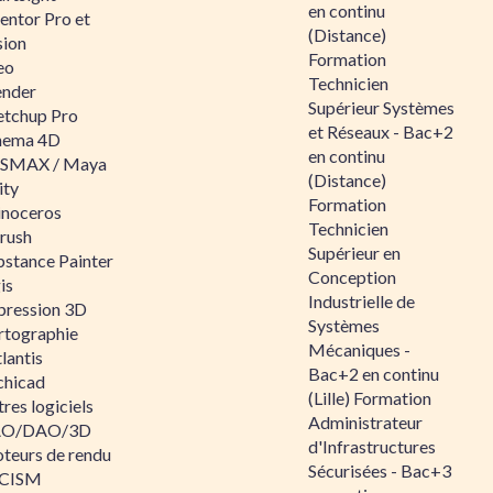
en continu
entor Pro et
(Distance)
sion
Formation
eo
Technicien
ender
Supérieur Systèmes
etchup Pro
et Réseaux - Bac+2
nema 4D
en continu
SMAX / Maya
(Distance)
ity
Formation
inoceros
Technicien
rush
Supérieur en
bstance Painter
Conception
is
Industrielle de
pression 3D
Systèmes
rtographie
Mécaniques -
lantis
Bac+2 en continu
chicad
(Lille) Formation
res logiciels
Administrateur
O/DAO/3D
d'Infrastructures
teurs de rendu
Sécurisées - Bac+3
CISM