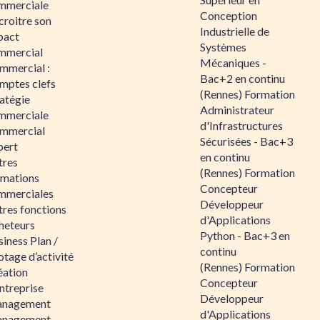
mmerciale
Conception
croitre son
Industrielle de
pact
Systèmes
mmercial
Mécaniques -
mmercial :
Bac+2 en continu
mptes clefs
(Rennes) Formation
atégie
Administrateur
mmerciale
d'Infrastructures
mmercial
Sécurisées - Bac+3
pert
en continu
tres
(Rennes) Formation
rmations
Concepteur
mmerciales
Développeur
tres fonctions
d'Applications
heteurs
Python - Bac+3 en
iness Plan /
continu
otage d’activité
(Rennes) Formation
éation
Concepteur
ntreprise
Développeur
nagement
d'Applications
nagement