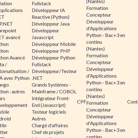
(Nantes)
éation
Fullstack
Formation
pplications
Développeur IA
Concepteur
ET
Reactive (Python)
Développeur
P.NET
Développeur Java
d'Applications
arepoint
Développeur
Python - Bac+3 en
ET avancé
Javascript
continu
thon
Développeur Mobile
(Nantes)
thon
Développeur PHP
Formation
thon Avancé
Développeur Python
Concepteur
ta /
Fullstack
Développeur
tomatisation /
Développeur/Testeur
d'Applications
A avec Python
.NET
Python - Bac+3 en
ango
Grands Systèmes -
continu
hon : autres
Mainframe / COBOL
(Nantes)
urs
Intégrateur Front-
CPF
Cont
Formation
veloppement
End (Javascript)
Concepteur
bile
Testeur logiciels
Développeur
droid
Autres
d'Applications
lin
Chargé d'affaires
Python - Bac+3 en
tter
Chef de projets
continu