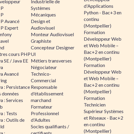
veloppeur
Industrielle de
d'Applications
HP
Systèmes
Python - Bac+3 en
HP
Mécaniques
continu
P Avancé
Design et
(Montpellier)
P Expert
Audiovisuel
Formation
mfony
Monteur Audiovisuel
Développeur Web
ravel
Graphiste
et Web Mobile –
nd
Concepteur Designer
Bac+2 en continu
tres cours PHP
UI
(Montpellier)
a SE / Java EE
Métiers transverses
Formation
va
Négociateur
Développeur Web
va Avancé
Technico-
et Web Mobile –
ring
Commercial
Bac+2 en continu
a : Persistance
Responsable
(Montpellier)
s données
d'établissement
Formation
a : Services
marchand
Technicien
b
Formateur
Supérieur Systèmes
a : Tests
Professionnel
et Réseaux - Bac+2
a : Outils de
d'Adultes
en continu
ld
Socles qualifiants /
(Montpellier)
a :
certifiants