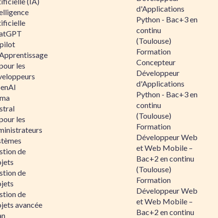
ificielle (IA)
d'Applications
elligence
Python - Bac+3 en
ificielle
continu
atGPT
(Toulouse)
pilot
Formation
 Apprentissage
Concepteur
pour les
Développeur
veloppeurs
d'Applications
enAI
Python - Bac+3 en
ama
continu
stral
(Toulouse)
pour les
Formation
ministrateurs
Développeur Web
stèmes
et Web Mobile –
stion de
Bac+2 en continu
jets
(Toulouse)
stion de
Formation
jets
Développeur Web
stion de
et Web Mobile –
ojets avancée
Bac+2 en continu
an