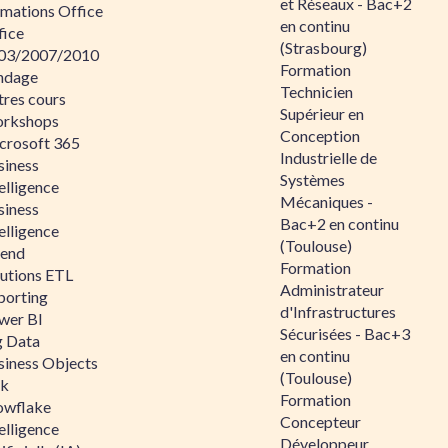
et Réseaux - Bac+2
rmations Office
en continu
fice
(Strasbourg)
03/2007/2010
Formation
ndage
Technicien
tres cours
Supérieur en
rkshops
Conception
crosoft 365
Industrielle de
siness
Systèmes
elligence
Mécaniques -
siness
Bac+2 en continu
elligence
(Toulouse)
lend
Formation
lutions ETL
Administrateur
porting
d'Infrastructures
wer BI
Sécurisées - Bac+3
g Data
en continu
siness Objects
(Toulouse)
ik
Formation
owflake
Concepteur
elligence
Développeur