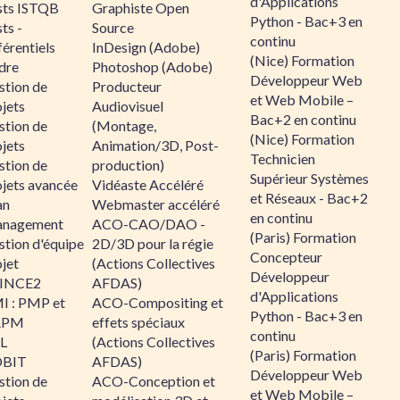
d'Applications
sts ISTQB
Graphiste Open
Python - Bac+3 en
ts -
Source
continu
érentiels
InDesign (Adobe)
(Nice) Formation
dre
Photoshop (Adobe)
Développeur Web
stion de
Producteur
et Web Mobile –
jets
Audiovisuel
Bac+2 en continu
stion de
(Montage,
(Nice) Formation
jets
Animation/3D, Post-
Technicien
stion de
production)
Supérieur Systèmes
ojets avancée
Vidéaste Accéléré
et Réseaux - Bac+2
an
Webmaster accéléré
en continu
nagement
ACO-CAO/DAO -
(Paris) Formation
stion d'équipe
2D/3D pour la régie
Concepteur
jet
(Actions Collectives
Développeur
INCE2
AFDAS)
d'Applications
I : PMP et
ACO-Compositing et
Python - Bac+3 en
APM
effets spéciaux
continu
IL
(Actions Collectives
(Paris) Formation
BIT
AFDAS)
Développeur Web
stion de
ACO-Conception et
et Web Mobile –