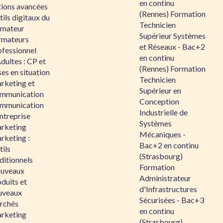
en continu
tions avancées
(Rennes) Formation
ils digitaux du
Technicien
rmateur
Supérieur Systèmes
rmateurs
et Réseaux - Bac+2
ofessionnel
en continu
dultes : CP et
(Rennes) Formation
es en situation
Technicien
rketing et
Supérieur en
mmunication
Conception
mmunication
Industrielle de
ntreprise
Systèmes
rketing
Mécaniques -
rketing :
Bac+2 en continu
ils
(Strasbourg)
ditionnels
Formation
uveaux
Administrateur
duits et
d'Infrastructures
uveaux
Sécurisées - Bac+3
rchés
en continu
rketing
(Strasbourg)