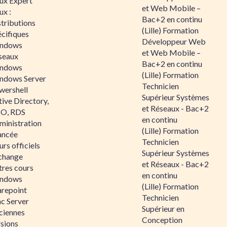
nux Expert
et Web Mobile –
ux :
Bac+2 en continu
tributions
(Lille) Formation
écifiques
Développeur Web
ndows
et Web Mobile –
seaux
Bac+2 en continu
ndows
(Lille) Formation
ndows Server
Technicien
wershell
Supérieur Systèmes
ive Directory,
et Réseaux - Bac+2
O, RDS
en continu
ministration
(Lille) Formation
ancée
Technicien
rs officiels
Supérieur Systèmes
change
et Réseaux - Bac+2
tres cours
en continu
ndows
(Lille) Formation
arepoint
Technicien
nc Server
Supérieur en
ciennes
Conception
rsions