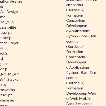
ation de sites
en continu
eb
(Bordeaux)
/UI Design
Formation
gma
Concepteur
ML/CSS
Développeur
essibilité
d'Applications
vascript
Python - Bac+3 en
pescript
continu
ef de Projet
(Bordeaux)
eb
Formation
ct.js
Concepteur
.js
Développeur
gular
d'Applications
de.js
Python - Bac+3 en
RN, MEAN,
continu
VN Stacks
(Bordeaux)
tres
Formation
ameworks
Développeur Web
vascript
et Web Mobile –
bmaster
Bac+2 en continu
ancé