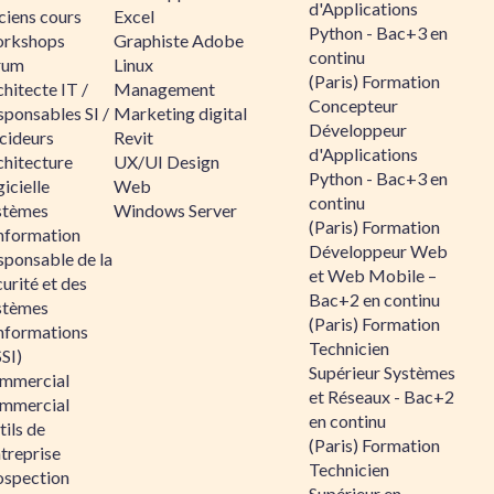
d'Applications
ciens cours
Excel
Python - Bac+3 en
rkshops
Graphiste Adobe
continu
rum
Linux
(Paris) Formation
hitecte IT /
Management
Concepteur
sponsables SI /
Marketing digital
Développeur
cideurs
Revit
d'Applications
chitecture
UX/UI Design
Python - Bac+3 en
icielle
Web
continu
stèmes
Windows Server
(Paris) Formation
information
Développeur Web
sponsable de la
et Web Mobile –
urité et des
Bac+2 en continu
stèmes
(Paris) Formation
informations
Technicien
SI)
Supérieur Systèmes
mmercial
et Réseaux - Bac+2
mmercial
en continu
ils de
(Paris) Formation
ntreprise
Technicien
ospection
Supérieur en