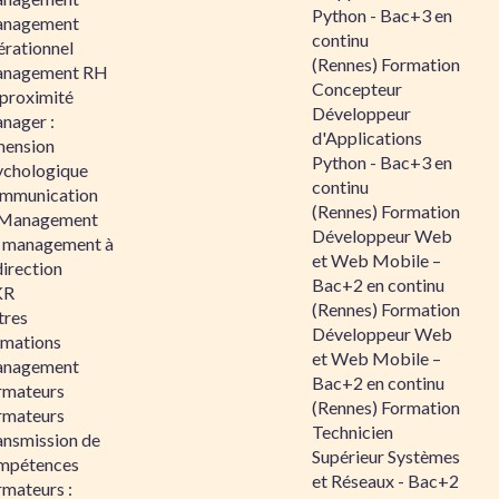
Python - Bac+3 en
nagement
continu
érationnel
(Rennes) Formation
nagement RH
Concepteur
 proximité
Développeur
nager :
d'Applications
mension
Python - Bac+3 en
ychologique
continu
mmunication
(Rennes) Formation
 Management
Développeur Web
 management à
et Web Mobile –
direction
Bac+2 en continu
KR
(Rennes) Formation
tres
Développeur Web
rmations
et Web Mobile –
nagement
Bac+2 en continu
rmateurs
(Rennes) Formation
rmateurs
Technicien
ansmission de
Supérieur Systèmes
mpétences
et Réseaux - Bac+2
rmateurs :