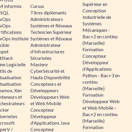
Supérieur en
M Informix
Cursus
Conception
SQL
Titres diplômants
Industrielle de
vOps
Administrateurs
Systèmes
vOps
Systèmes et Réseaux
Mécaniques -
tifications
Technicien Supérieur
Bac+2 en continu
vOps Institute
Systèmes et Réseaux
(Marseille)
sible
Administrateur
Formation
ppet
d'Infrastructures
Concepteur
ltStack
Sécurisées
Développeur
ne Logicielle
Mastere
d'Applications
ils de
CyberSécurité et
Python - Bac+3 en
tualisation
Haute Disponibilité
continu
tualisation
Concepteurs et
(Marseille)
oxmox, Xen
Développeurs
Formation
nteneurs et
Développeurs Web
Développeur Web
chestrateurs
et Web Mobile
et Web Mobile –
cker
Concepteur
Bac+2 en continu
bernetes
Développeur
(Marseille)
crosoft
d'Applications Java
Formation
perV /
Concepteur