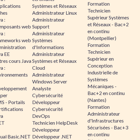
Formation
plications
Systèmes et Réseaux
Technicien
ches
Administrateur Linux
Supérieur Systèmes
a :
Administrateur
et Réseaux - Bac+2
mposants web
Support
en continu
a :
Administrateur
(Montpellier)
ameworks web
Systèmes
Formation
ministration
d'Informations
Technicien
va EE
Administrateur
Supérieur en
tres cours Java
Systèmes et Réseaux
Conception
a :
Cloud
Industrielle de
vironnements
Administrateur
Systèmes
Windows Server
Mécaniques -
veloppement
Analyste
Bac+2 en continu
sper
Cybersécurité
(Nantes)
S - Portails
Développeur
Formation
tifications
Cybersécurité
Administrateur
va
DevOps
d'Infrastructures
ET
Technicien HelpDesk
Sécurisées - Bac+3
Développeur
en continu
sual Basic.NET
Développeur .NET