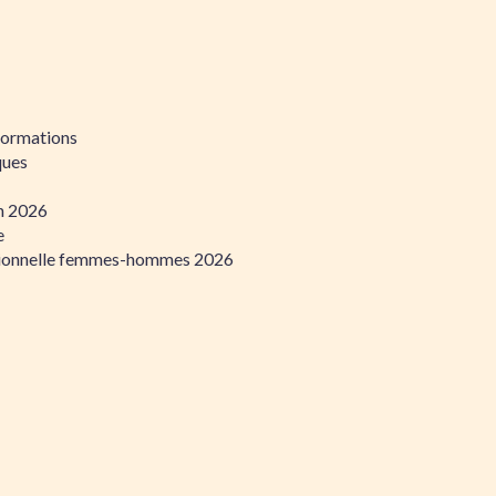
formations
ques
on 2026
e
ssionnelle femmes-hommes 2026