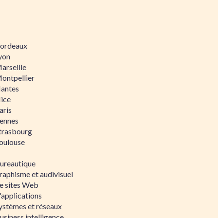
 Bordeaux
Lyon
Marseille
Montpellier
Nantes
Nice
aris
Rennes
Strasbourg
Toulouse
bureautique
raphisme et audivisuel
e sites Web
'applications
ystèmes et réseaux
siness intelligence