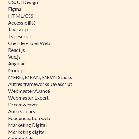
UX/UI Design
Figma
HTML/CSS
Accessibilité
Javascript
Typescript
Chef de Projet Web
React.js
Vue.js
Angular
Node.js
MERN, MEAN, MEVN Stacks
Autres frameworks Javascript
Webmaster Avancé
Webmaster Expert
Dreamweaver
Autres cours
Ecoconception web
Marketing Digital
Marketing digital
Google Ads