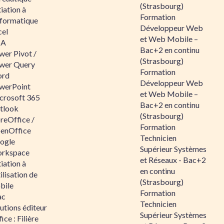
(Strasbourg)
tiation à
Formation
nformatique
Développeur Web
cel
et Web Mobile –
BA
Bac+2 en continu
wer Pivot /
(Strasbourg)
wer Query
Formation
rd
Développeur Web
werPoint
et Web Mobile –
crosoft 365
Bac+2 en continu
tlook
(Strasbourg)
reOffice /
Formation
enOffice
Technicien
ogle
Supérieur Systèmes
rkspace
et Réseaux - Bac+2
tiation à
en continu
tilisation de
(Strasbourg)
bile
Formation
ac
Technicien
utions éditeur
Supérieur Systèmes
ice : Filière