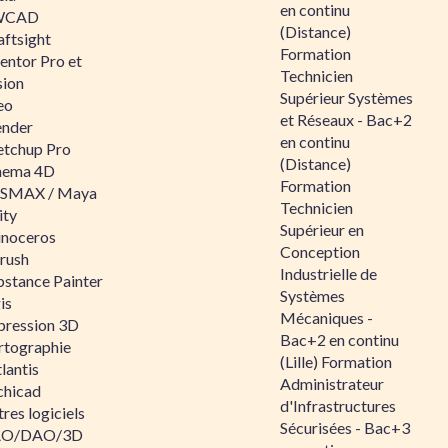
en continu
WCAD
(Distance)
aftsight
Formation
entor Pro et
Technicien
sion
Supérieur Systèmes
eo
et Réseaux - Bac+2
ender
en continu
etchup Pro
(Distance)
nema 4D
Formation
SMAX / Maya
Technicien
ity
Supérieur en
inoceros
Conception
rush
Industrielle de
bstance Painter
Systèmes
is
Mécaniques -
pression 3D
Bac+2 en continu
rtographie
(Lille) Formation
lantis
Administrateur
chicad
d'Infrastructures
res logiciels
Sécurisées - Bac+3
O/DAO/3D