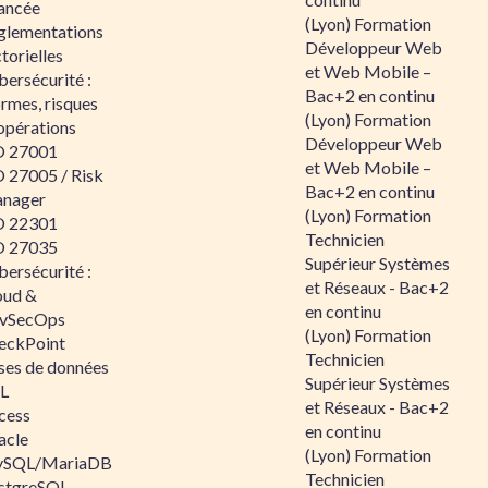
ancée
(Lyon) Formation
glementations
Développeur Web
torielles
et Web Mobile –
ersécurité :
Bac+2 en continu
rmes, risques
(Lyon) Formation
opérations
Développeur Web
O 27001
et Web Mobile –
O 27005 / Risk
Bac+2 en continu
nager
(Lyon) Formation
O 22301
Technicien
O 27035
Supérieur Systèmes
ersécurité :
et Réseaux - Bac+2
oud &
en continu
vSecOps
(Lyon) Formation
eckPoint
Technicien
ses de données
Supérieur Systèmes
L
et Réseaux - Bac+2
cess
en continu
acle
(Lyon) Formation
SQL/MariaDB
Technicien
stgreSQL