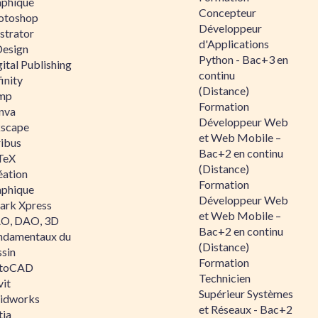
aphique
Concepteur
otoshop
Développeur
ustrator
d'Applications
Design
Python - Bac+3 en
ital Publishing
continu
inity
(Distance)
mp
Formation
nva
Développeur Web
kscape
et Web Mobile –
ribus
Bac+2 en continu
TeX
(Distance)
éation
Formation
aphique
Développeur Web
ark Xpress
et Web Mobile –
O, DAO, 3D
Bac+2 en continu
ndamentaux du
(Distance)
ssin
Formation
toCAD
Technicien
vit
Supérieur Systèmes
lidworks
et Réseaux - Bac+2
tia