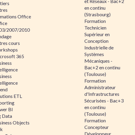
et Réseaux - Bac+2
tiers
en continu
tres
(Strasbourg)
rmations Office
Formation
fice
Technicien
03/2007/2010
Supérieur en
ndage
Conception
tres cours
Industrielle de
rkshops
Systèmes
crosoft 365
Mécaniques -
siness
Bac+2 en continu
elligence
(Toulouse)
siness
Formation
elligence
Administrateur
lend
d'Infrastructures
lutions ETL
Sécurisées - Bac+3
porting
en continu
wer BI
(Toulouse)
g Data
Formation
siness Objects
Concepteur
ik
Développeur