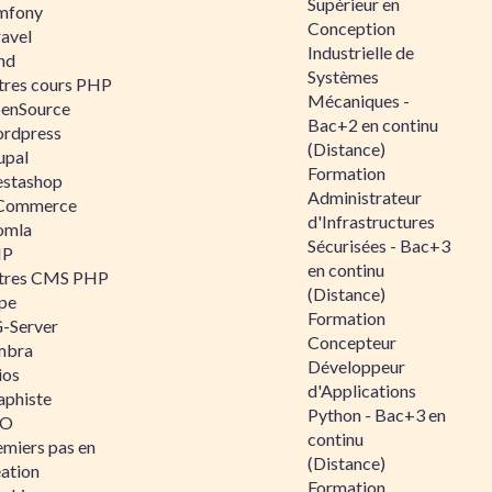
Supérieur en
mfony
Conception
ravel
Industrielle de
nd
Systèmes
tres cours PHP
Mécaniques -
enSource
Bac+2 en continu
rdpress
(Distance)
upal
Formation
estashop
Administrateur
Commerce
d'Infrastructures
omla
Sécurisées - Bac+3
IP
en continu
tres CMS PHP
(Distance)
pe
Formation
-Server
Concepteur
mbra
Développeur
ios
d'Applications
aphiste
Python - Bac+3 en
AO
continu
emiers pas en
(Distance)
éation
Formation