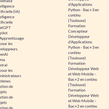
owflake
d'Applications
elligence
Python - Bac+3 en
ificielle (IA)
continu
elligence
(Toulouse)
ificielle
Formation
atGPT
Concepteur
pilot
Développeur
 Apprentissage
d'Applications
pour les
Python - Bac+3 en
veloppeurs
continu
enAI
(Toulouse)
ama
Formation
stral
Développeur Web
pour les
et Web Mobile –
ministrateurs
Bac+2 en continu
stèmes
(Toulouse)
stion de
Formation
jets
Développeur Web
stion de
et Web Mobile –
jets
Bac+2 en continu
stion de