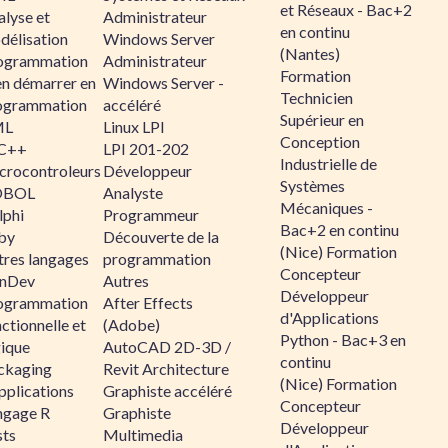
et Réseaux - Bac+2
alyse et
Administrateur
en continu
délisation
Windows Server
(Nantes)
ogrammation
Administrateur
Formation
en démarrer en
Windows Server -
Technicien
ogrammation
accéléré
Supérieur en
ML
Linux LPI
Conception
C++
LPI 201-202
Industrielle de
crocontroleurs
Développeur
Systèmes
OBOL
Analyste
Mécaniques -
lphi
Programmeur
Bac+2 en continu
by
Découverte de la
(Nice) Formation
tres langages
programmation
Concepteur
nDev
Autres
Développeur
ogrammation
After Effects
d'Applications
ctionnelle et
(Adobe)
Python - Bac+3 en
gique
AutoCAD 2D-3D /
continu
ckaging
Revit Architecture
(Nice) Formation
pplications
Graphiste accéléré
Concepteur
ngage R
Graphiste
Développeur
sts
Multimedia