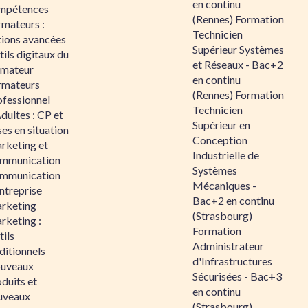
en continu
mpétences
(Rennes) Formation
rmateurs :
Technicien
tions avancées
Supérieur Systèmes
ils digitaux du
et Réseaux - Bac+2
rmateur
en continu
rmateurs
(Rennes) Formation
ofessionnel
Technicien
dultes : CP et
Supérieur en
es en situation
Conception
rketing et
Industrielle de
mmunication
Systèmes
mmunication
Mécaniques -
ntreprise
Bac+2 en continu
rketing
(Strasbourg)
rketing :
Formation
ils
Administrateur
ditionnels
d'Infrastructures
uveaux
Sécurisées - Bac+3
duits et
en continu
uveaux
(Strasbourg)