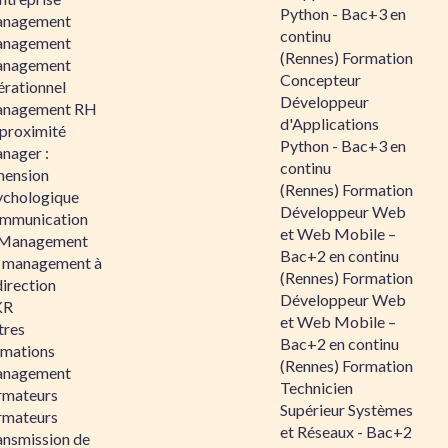
Python - Bac+3 en
nagement
continu
nagement
(Rennes) Formation
nagement
Concepteur
érationnel
Développeur
nagement RH
d'Applications
 proximité
Python - Bac+3 en
nager :
continu
mension
(Rennes) Formation
ychologique
Développeur Web
mmunication
et Web Mobile –
 Management
Bac+2 en continu
 management à
(Rennes) Formation
direction
Développeur Web
KR
et Web Mobile –
tres
Bac+2 en continu
rmations
(Rennes) Formation
nagement
Technicien
rmateurs
Supérieur Systèmes
rmateurs
et Réseaux - Bac+2
ansmission de