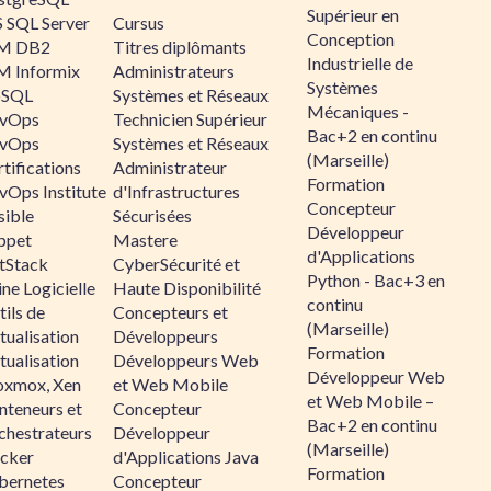
Supérieur en
 SQL Server
Cursus
Conception
M DB2
Titres diplômants
Industrielle de
M Informix
Administrateurs
Systèmes
SQL
Systèmes et Réseaux
Mécaniques -
vOps
Technicien Supérieur
Bac+2 en continu
vOps
Systèmes et Réseaux
(Marseille)
tifications
Administrateur
Formation
vOps Institute
d'Infrastructures
Concepteur
sible
Sécurisées
Développeur
ppet
Mastere
d'Applications
ltStack
CyberSécurité et
Python - Bac+3 en
ne Logicielle
Haute Disponibilité
continu
ils de
Concepteurs et
(Marseille)
tualisation
Développeurs
Formation
tualisation
Développeurs Web
Développeur Web
oxmox, Xen
et Web Mobile
et Web Mobile –
nteneurs et
Concepteur
Bac+2 en continu
chestrateurs
Développeur
(Marseille)
cker
d'Applications Java
Formation
bernetes
Concepteur