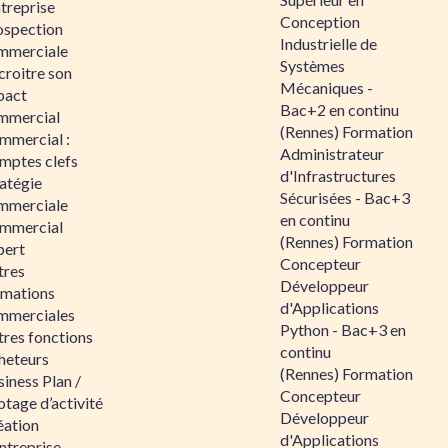
ntreprise
Conception
ospection
Industrielle de
mmerciale
Systèmes
croitre son
Mécaniques -
pact
Bac+2 en continu
mmercial
(Rennes) Formation
mmercial :
Administrateur
mptes clefs
d'Infrastructures
atégie
Sécurisées - Bac+3
mmerciale
en continu
mmercial
(Rennes) Formation
pert
Concepteur
tres
Développeur
rmations
d'Applications
mmerciales
Python - Bac+3 en
tres fonctions
continu
heteurs
(Rennes) Formation
iness Plan /
Concepteur
otage d’activité
Développeur
éation
d'Applications
ntreprise