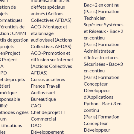
BIT
modélisation 3D et
Bac+2 en continu
stion de
d’effets spéciaux
(Paris) Formation
jets
animés (Actions
Technicien
formatiques
Collectives AFDAS)
Supérieur Systèmes
érentiels de
ACO-Montage et
et Réseaux - Bac+2
stion : CMMI
étalonnage
en continu
ils de gestion
audiovisuel (Actions
(Paris) Formation
projets
Collectives AFDAS)
Administrateur
enProject
ACO-Promotion et
d'Infrastructures
 Project
diffusion sur internet
Sécurisées - Bac+3
RA
(Actions Collectives
en continu
GPD
AFDAS)
(Paris) Formation
f de projets
Cursus accélérés
Concepteur
tier)
France Travail
Développeur
mérique
Audiovisuel
d'Applications
sponsable
Bureautique
Python - Bac+3 en
lité
CAO
continu
thodes Agiles
Chef de projet IT
(Paris) Formation
rum
Commercial
Concepteur
tifications
DAO
Développeur
les
Développement