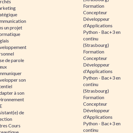
rchés
Formation
rketing
Concepteur
ratégique
Développeur
mmunication
d'Applications
s un projet
Python - Bac+3 en
formatique
continu
glais
(Strasbourg)
veloppement
Formation
rsonnel
Concepteur
se de parole
Développeur
eux
d'Applications
mmuniquer
Python - Bac+3 en
velopper son
continu
entiel
(Strasbourg)
dapter à son
Formation
vironnement
Concepteur
E
Développeur
istant(e) de
d'Applications
ection
Python - Bac+3 en
tres Cours
continu
reautique