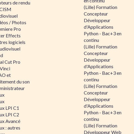
en continu
teurs de rendu
(Lille) Formation
CISM
Concepteur
diovisuel
Développeur
déos / Photos
d'Applications
emiere Pro
Python - Bac+3 en
er Effects
continu
res logiciels
(Lille) Formation
udiovisuel
Concepteur
id
Développeur
al Cut Pro
d'Applications
Vinci
Python - Bac+3 en
O et
continu
aitement du son
(Lille) Formation
ministrateur
Concepteur
nux
Développeur
nux
d'Applications
nux LPI C1
Python - Bac+3 en
nux LPI C2
continu
nux Avancé
(Lille) Formation
ux : autres
Développeur Web