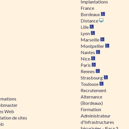
Implantations
France
Bordeaux
Distance
Lille
Lyon
Marseille
Montpellier
Nantes
Nice
Paris
Rennes
Strasbourg
Toulouse
Recrutement
Alternance
rmations
(Bordeaux)
bmaster
Formation
tes Web
Administrateur
ation de sites
d'Infrastructures
eb
Sécurisées - Bac+3