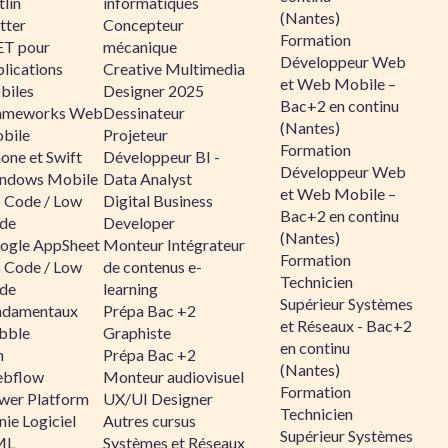
lin
informatiques
(Nantes)
tter
Concepteur
Formation
ET pour
mécanique
Développeur Web
lications
Creative Multimedia
et Web Mobile –
biles
Designer 2025
Bac+2 en continu
ameworks Web
Dessinateur
(Nantes)
bile
Projeteur
Formation
one et Swift
Développeur BI -
Développeur Web
ndows Mobile
Data Analyst
et Web Mobile –
 Code / Low
Digital Business
Bac+2 en continu
de
Developer
(Nantes)
ogle AppSheet
Monteur Intégrateur
Formation
 Code / Low
de contenus e-
Technicien
de
learning
Supérieur Systèmes
ndamentaux
Prépa Bac +2
et Réseaux - Bac+2
bble
Graphiste
en continu
n
Prépa Bac +2
(Nantes)
bflow
Monteur audiovisuel
Formation
wer Platform
UX/UI Designer
Technicien
ie Logiciel
Autres cursus
Supérieur Systèmes
ML
Systèmes et Réseaux