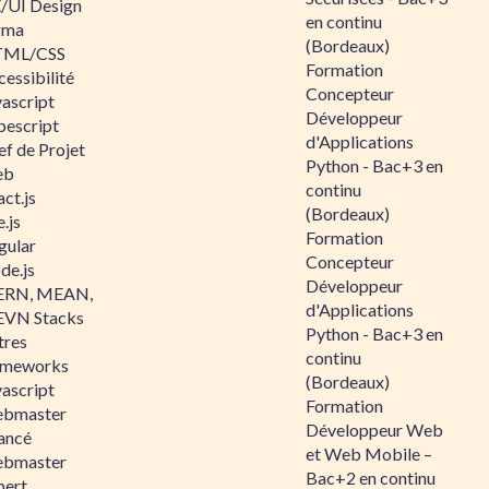
/UI Design
en continu
gma
(Bordeaux)
ML/CSS
Formation
essibilité
Concepteur
vascript
Développeur
pescript
d'Applications
ef de Projet
Python - Bac+3 en
eb
continu
ct.js
(Bordeaux)
.js
Formation
gular
Concepteur
de.js
Développeur
RN, MEAN,
d'Applications
VN Stacks
Python - Bac+3 en
tres
continu
ameworks
(Bordeaux)
vascript
Formation
bmaster
Développeur Web
ancé
et Web Mobile –
bmaster
Bac+2 en continu
pert