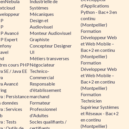
enNebula
Industrielle de
d'Applications
xtcloud
Systèmes
Python - Bac+3 en
veloppeur
Mécaniques
continu
HP
Design et
(Montpellier)
HP
Audiovisuel
Formation
P Avancé
Monteur Audiovisuel
Développeur Web
P Expert
Graphiste
et Web Mobile –
mfony
Concepteur Designer
Bac+2 en continu
ravel
UI
(Montpellier)
nd
Métiers transverses
Formation
tres cours PHP
Négociateur
Développeur Web
a SE / Java EE
Technico-
et Web Mobile –
va
Commercial
Bac+2 en continu
va Avancé
Responsable
(Montpellier)
ring
d'établissement
Formation
a : Persistance
marchand
Technicien
s données
Formateur
Supérieur Systèmes
a : Services
Professionnel
et Réseaux - Bac+2
b
d'Adultes
en continu
a : Tests
Socles qualifiants /
(Montpellier)
a : Outils de
certifiants