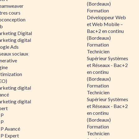
(Bordeaux)
eamweaver
Formation
tres cours
Développeur Web
oconception
et Web Mobile –
b
Bac+2 en continu
rketing Digital
(Bordeaux)
rketing digital
Formation
ogle Ads
Technicien
seaux sociaux
Supérieur Systèmes
nerative
et Réseaux - Bac+2
gine
en continu
timization
(Bordeaux)
EO)
Formation
rketing digital
Technicien
ancé
Supérieur Systèmes
rketing digital
et Réseaux - Bac+2
pert
en continu
HP
(Bordeaux)
HP
Formation
P Avancé
Technicien
P Expert