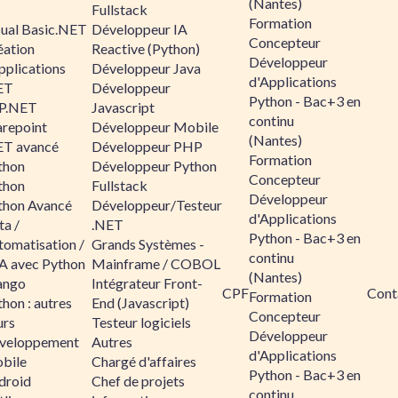
(Nantes)
Fullstack
Formation
sual Basic.NET
Développeur IA
Concepteur
éation
Reactive (Python)
Développeur
pplications
Développeur Java
d'Applications
ET
Développeur
Python - Bac+3 en
P.NET
Javascript
continu
arepoint
Développeur Mobile
(Nantes)
ET avancé
Développeur PHP
Formation
thon
Développeur Python
Concepteur
thon
Fullstack
Développeur
thon Avancé
Développeur/Testeur
d'Applications
ta /
.NET
Python - Bac+3 en
tomatisation /
Grands Systèmes -
continu
A avec Python
Mainframe / COBOL
(Nantes)
ango
Intégrateur Front-
CPF
Cont
Formation
hon : autres
End (Javascript)
Concepteur
urs
Testeur logiciels
Développeur
veloppement
Autres
d'Applications
bile
Chargé d'affaires
Python - Bac+3 en
droid
Chef de projets
continu