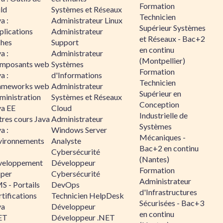
Formation
ld
Systèmes et Réseaux
Technicien
a :
Administrateur Linux
Supérieur Systèmes
plications
Administrateur
et Réseaux - Bac+2
ches
Support
en continu
a :
Administrateur
(Montpellier)
mposants web
Systèmes
Formation
a :
d'Informations
Technicien
ameworks web
Administrateur
Supérieur en
ministration
Systèmes et Réseaux
Conception
va EE
Cloud
Industrielle de
tres cours Java
Administrateur
Systèmes
a :
Windows Server
Mécaniques -
vironnements
Analyste
Bac+2 en continu
Cybersécurité
(Nantes)
veloppement
Développeur
Formation
sper
Cybersécurité
Administrateur
S - Portails
DevOps
d'Infrastructures
tifications
Technicien HelpDesk
Sécurisées - Bac+3
va
Développeur
en continu
ET
Développeur .NET