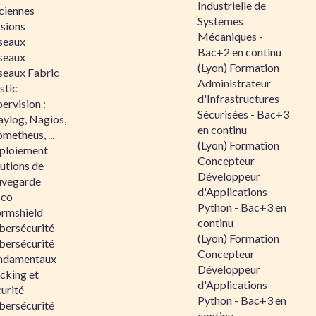
Industrielle de
ciennes
Systèmes
rsions
Mécaniques -
seaux
Bac+2 en continu
seaux
(Lyon) Formation
seaux Fabric
Administrateur
stic
d'Infrastructures
ervision :
Sécurisées - Bac+3
aylog, Nagios,
en continu
metheus, ...
(Lyon) Formation
ploiement
Concepteur
utions de
Développeur
uvegarde
d'Applications
sco
Python - Bac+3 en
ormshield
continu
bersécurité
(Lyon) Formation
bersécurité
Concepteur
ndamentaux
Développeur
cking et
d'Applications
urité
Python - Bac+3 en
bersécurité
continu