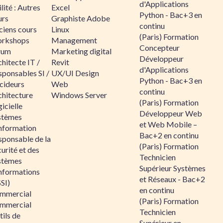
d'Applications
lité : Autres
Excel
Python - Bac+3 en
urs
Graphiste Adobe
continu
ciens cours
Linux
(Paris) Formation
rkshops
Management
Concepteur
rum
Marketing digital
Développeur
hitecte IT /
Revit
d'Applications
sponsables SI /
UX/UI Design
Python - Bac+3 en
cideurs
Web
continu
chitecture
Windows Server
(Paris) Formation
icielle
Développeur Web
stèmes
et Web Mobile –
information
Bac+2 en continu
sponsable de la
(Paris) Formation
urité et des
Technicien
stèmes
Supérieur Systèmes
informations
et Réseaux - Bac+2
SI)
en continu
mmercial
(Paris) Formation
mmercial
Technicien
ils de
Supérieur en