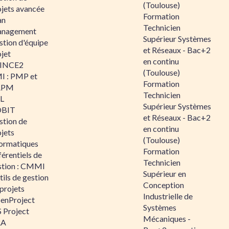
(Toulouse)
ojets avancée
Formation
an
Technicien
nagement
Supérieur Systèmes
stion d'équipe
et Réseaux - Bac+2
jet
en continu
INCE2
(Toulouse)
I : PMP et
Formation
APM
Technicien
IL
Supérieur Systèmes
BIT
et Réseaux - Bac+2
stion de
en continu
jets
(Toulouse)
formatiques
Formation
érentiels de
Technicien
stion : CMMI
Supérieur en
ils de gestion
Conception
projets
Industrielle de
enProject
Systèmes
 Project
Mécaniques -
RA