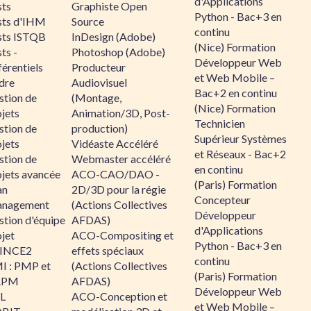
d'Applications
sts
Graphiste Open
Python - Bac+3 en
sts d'IHM
Source
continu
sts ISTQB
InDesign (Adobe)
(Nice) Formation
ts -
Photoshop (Adobe)
Développeur Web
érentiels
Producteur
et Web Mobile –
dre
Audiovisuel
Bac+2 en continu
stion de
(Montage,
(Nice) Formation
jets
Animation/3D, Post-
Technicien
stion de
production)
Supérieur Systèmes
jets
Vidéaste Accéléré
et Réseaux - Bac+2
stion de
Webmaster accéléré
en continu
ojets avancée
ACO-CAO/DAO -
(Paris) Formation
an
2D/3D pour la régie
Concepteur
nagement
(Actions Collectives
Développeur
stion d'équipe
AFDAS)
d'Applications
jet
ACO-Compositing et
Python - Bac+3 en
INCE2
effets spéciaux
continu
I : PMP et
(Actions Collectives
(Paris) Formation
APM
AFDAS)
Développeur Web
IL
ACO-Conception et
et Web Mobile –