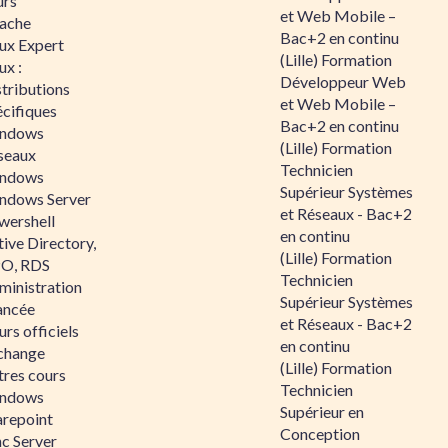
urs
et Web Mobile –
ache
Bac+2 en continu
nux Expert
(Lille) Formation
ux :
Développeur Web
tributions
et Web Mobile –
écifiques
Bac+2 en continu
ndows
(Lille) Formation
seaux
Technicien
ndows
Supérieur Systèmes
ndows Server
et Réseaux - Bac+2
wershell
en continu
ive Directory,
(Lille) Formation
O, RDS
Technicien
ministration
Supérieur Systèmes
ancée
et Réseaux - Bac+2
rs officiels
en continu
change
(Lille) Formation
tres cours
Technicien
ndows
Supérieur en
arepoint
Conception
nc Server