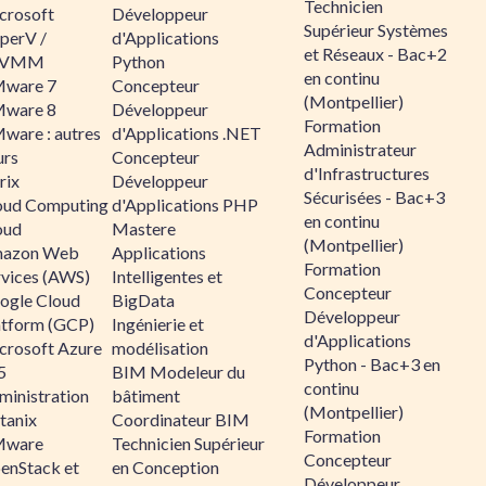
Technicien
crosoft
Développeur
Supérieur Systèmes
perV /
d'Applications
et Réseaux - Bac+2
CVMM
Python
en continu
ware 7
Concepteur
(Montpellier)
ware 8
Développeur
Formation
ware : autres
d'Applications .NET
Administrateur
urs
Concepteur
d'Infrastructures
rix
Développeur
Sécurisées - Bac+3
oud Computing
d'Applications PHP
en continu
oud
Mastere
(Montpellier)
azon Web
Applications
Formation
rvices (AWS)
Intelligentes et
Concepteur
ogle Cloud
BigData
Développeur
atform (GCP)
Ingénierie et
d'Applications
crosoft Azure
modélisation
Python - Bac+3 en
5
BIM Modeleur du
continu
ministration
bâtiment
(Montpellier)
tanix
Coordinateur BIM
Formation
ware
Technicien Supérieur
Concepteur
enStack et
en Conception
Développeur