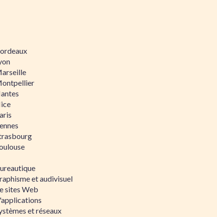
 Bordeaux
Lyon
Marseille
Montpellier
Nantes
Nice
aris
Rennes
Strasbourg
Toulouse
bureautique
raphisme et audivisuel
e sites Web
'applications
ystèmes et réseaux