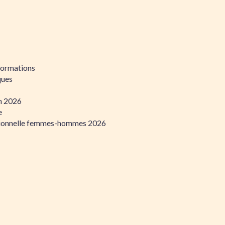
formations
ques
on 2026
e
ssionnelle femmes-hommes 2026