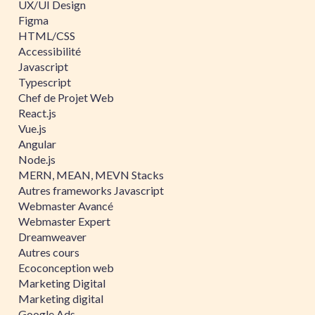
UX/UI Design
Figma
HTML/CSS
Accessibilité
Javascript
Typescript
Chef de Projet Web
React.js
Vue.js
Angular
Node.js
MERN, MEAN, MEVN Stacks
Autres frameworks Javascript
Webmaster Avancé
Webmaster Expert
Dreamweaver
Autres cours
Ecoconception web
Marketing Digital
Marketing digital
Google Ads