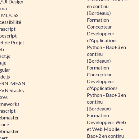
/UI Design
en continu
gma
(Bordeaux)
ML/CSS
Formation
essibilité
Concepteur
vascript
Développeur
pescript
d'Applications
ef de Projet
Python - Bac+3 en
eb
continu
ct.js
(Bordeaux)
.js
Formation
gular
Concepteur
de.js
Développeur
RN, MEAN,
d'Applications
VN Stacks
Python - Bac+3 en
tres
continu
ameworks
(Bordeaux)
vascript
Formation
bmaster
Développeur Web
ancé
et Web Mobile –
bmaster
Bac+2 en continu
pert