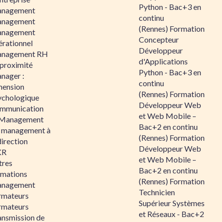
Python - Bac+3 en
nagement
continu
nagement
(Rennes) Formation
nagement
Concepteur
érationnel
Développeur
nagement RH
d'Applications
 proximité
Python - Bac+3 en
nager :
continu
mension
(Rennes) Formation
ychologique
Développeur Web
mmunication
et Web Mobile –
 Management
Bac+2 en continu
 management à
(Rennes) Formation
direction
Développeur Web
KR
et Web Mobile –
tres
Bac+2 en continu
rmations
(Rennes) Formation
nagement
Technicien
rmateurs
Supérieur Systèmes
rmateurs
et Réseaux - Bac+2
ansmission de