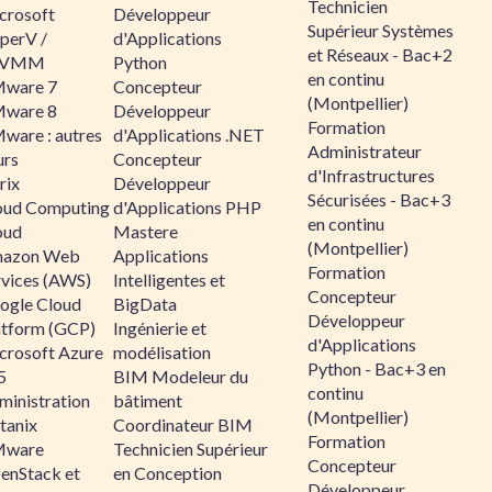
Technicien
crosoft
Développeur
Supérieur Systèmes
perV /
d'Applications
et Réseaux - Bac+2
CVMM
Python
en continu
ware 7
Concepteur
(Montpellier)
ware 8
Développeur
Formation
ware : autres
d'Applications .NET
Administrateur
urs
Concepteur
d'Infrastructures
rix
Développeur
Sécurisées - Bac+3
oud Computing
d'Applications PHP
en continu
oud
Mastere
(Montpellier)
azon Web
Applications
Formation
rvices (AWS)
Intelligentes et
Concepteur
ogle Cloud
BigData
Développeur
atform (GCP)
Ingénierie et
d'Applications
crosoft Azure
modélisation
Python - Bac+3 en
5
BIM Modeleur du
continu
ministration
bâtiment
(Montpellier)
tanix
Coordinateur BIM
Formation
ware
Technicien Supérieur
Concepteur
enStack et
en Conception
Développeur