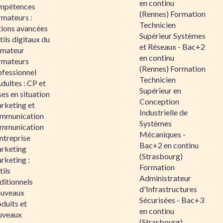
en continu
mpétences
(Rennes) Formation
rmateurs :
Technicien
tions avancées
Supérieur Systèmes
ils digitaux du
et Réseaux - Bac+2
rmateur
en continu
rmateurs
(Rennes) Formation
ofessionnel
Technicien
dultes : CP et
Supérieur en
es en situation
Conception
rketing et
Industrielle de
mmunication
Systèmes
mmunication
Mécaniques -
ntreprise
Bac+2 en continu
rketing
(Strasbourg)
rketing :
Formation
ils
Administrateur
ditionnels
d'Infrastructures
uveaux
Sécurisées - Bac+3
duits et
en continu
uveaux
(Strasbourg)