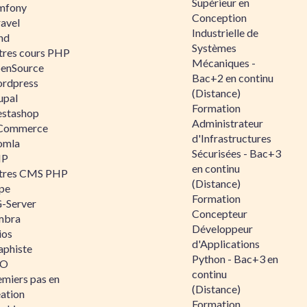
Supérieur en
mfony
Conception
ravel
Industrielle de
nd
Systèmes
tres cours PHP
Mécaniques -
enSource
Bac+2 en continu
rdpress
(Distance)
upal
Formation
estashop
Administrateur
Commerce
d'Infrastructures
omla
Sécurisées - Bac+3
IP
en continu
tres CMS PHP
(Distance)
pe
Formation
-Server
Concepteur
mbra
Développeur
ios
d'Applications
aphiste
Python - Bac+3 en
AO
continu
emiers pas en
(Distance)
éation
Formation