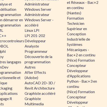
et Réseaux - Bac+2
alyse et
Administrateur
en continu
délisation
Windows Server
(Nantes)
ogrammation
Administrateur
Formation
en démarrer en
Windows Server -
Technicien
ogrammation
accéléré
Supérieur en
ML
Linux LPI
Conception
C++
LPI 201-202
Industrielle de
crocontroleurs
Développeur
Systèmes
OBOL
Analyste
Mécaniques -
lphi
Programmeur
Bac+2 en continu
by
Découverte de la
(Nice) Formation
tres langages
programmation
Concepteur
nDev
Autres
Développeur
ogrammation
After Effects
d'Applications
ctionnelle et
(Adobe)
Python - Bac+3 en
gique
AutoCAD 2D-3D /
continu
ckaging
Revit Architecture
(Nice) Formation
pplications
Graphiste accéléré
Concepteur
ngage R
Graphiste
Développeur
sts
Multimedia