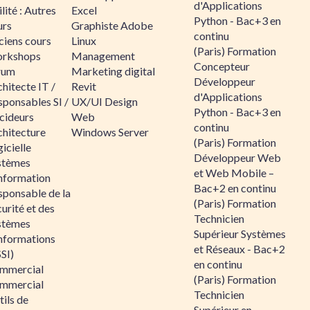
d'Applications
lité : Autres
Excel
Python - Bac+3 en
urs
Graphiste Adobe
continu
ciens cours
Linux
(Paris) Formation
rkshops
Management
Concepteur
rum
Marketing digital
Développeur
hitecte IT /
Revit
d'Applications
sponsables SI /
UX/UI Design
Python - Bac+3 en
cideurs
Web
continu
chitecture
Windows Server
(Paris) Formation
icielle
Développeur Web
stèmes
et Web Mobile –
information
Bac+2 en continu
sponsable de la
(Paris) Formation
urité et des
Technicien
stèmes
Supérieur Systèmes
informations
et Réseaux - Bac+2
SI)
en continu
mmercial
(Paris) Formation
mmercial
Technicien
ils de
Supérieur en