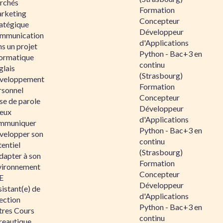
rchés
Formation
rketing
Concepteur
ratégique
Développeur
mmunication
d'Applications
s un projet
Python - Bac+3 en
formatique
continu
glais
(Strasbourg)
veloppement
Formation
rsonnel
Concepteur
se de parole
Développeur
eux
d'Applications
mmuniquer
Python - Bac+3 en
velopper son
continu
entiel
(Strasbourg)
dapter à son
Formation
vironnement
Concepteur
E
Développeur
istant(e) de
d'Applications
ection
Python - Bac+3 en
tres Cours
continu
reautique