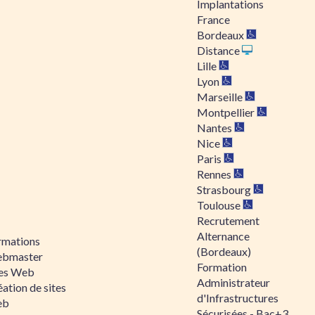
Implantations
France
Bordeaux
Distance
Lille
Lyon
Marseille
Montpellier
Nantes
Nice
Paris
Rennes
Strasbourg
Toulouse
Recrutement
Alternance
rmations
(Bordeaux)
bmaster
Formation
tes Web
Administrateur
ation de sites
d'Infrastructures
eb
Sécurisées - Bac+3