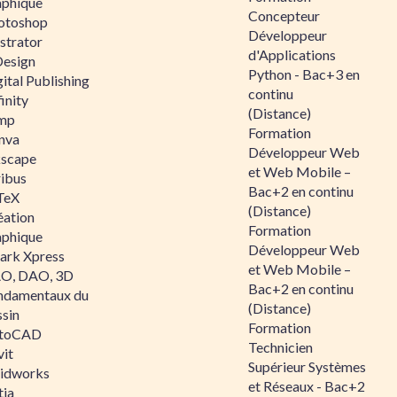
aphique
Concepteur
otoshop
Développeur
ustrator
d'Applications
Design
Python - Bac+3 en
ital Publishing
continu
inity
(Distance)
mp
Formation
nva
Développeur Web
kscape
et Web Mobile –
ribus
Bac+2 en continu
TeX
(Distance)
éation
Formation
aphique
Développeur Web
ark Xpress
et Web Mobile –
O, DAO, 3D
Bac+2 en continu
ndamentaux du
(Distance)
ssin
Formation
toCAD
Technicien
vit
Supérieur Systèmes
lidworks
et Réseaux - Bac+2
tia