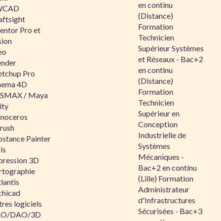
en continu
WCAD
(Distance)
aftsight
Formation
entor Pro et
Technicien
sion
Supérieur Systèmes
eo
et Réseaux - Bac+2
ender
en continu
etchup Pro
(Distance)
nema 4D
Formation
SMAX / Maya
Technicien
ity
Supérieur en
inoceros
Conception
rush
Industrielle de
bstance Painter
Systèmes
is
Mécaniques -
pression 3D
Bac+2 en continu
rtographie
(Lille) Formation
lantis
Administrateur
chicad
d'Infrastructures
res logiciels
Sécurisées - Bac+3
O/DAO/3D