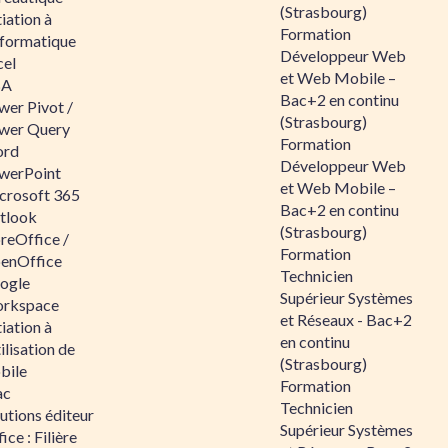
(Strasbourg)
tiation à
Formation
nformatique
Développeur Web
cel
et Web Mobile –
BA
Bac+2 en continu
wer Pivot /
(Strasbourg)
wer Query
Formation
rd
Développeur Web
werPoint
et Web Mobile –
crosoft 365
Bac+2 en continu
tlook
(Strasbourg)
reOffice /
Formation
enOffice
Technicien
ogle
Supérieur Systèmes
rkspace
et Réseaux - Bac+2
tiation à
en continu
tilisation de
(Strasbourg)
bile
Formation
ac
Technicien
utions éditeur
Supérieur Systèmes
ice : Filière