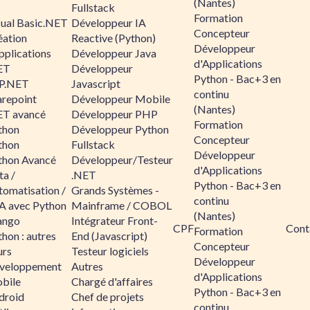
(Nantes)
Fullstack
Formation
sual Basic.NET
Développeur IA
Concepteur
éation
Reactive (Python)
Développeur
pplications
Développeur Java
d'Applications
ET
Développeur
Python - Bac+3 en
P.NET
Javascript
continu
arepoint
Développeur Mobile
(Nantes)
ET avancé
Développeur PHP
Formation
thon
Développeur Python
Concepteur
thon
Fullstack
Développeur
thon Avancé
Développeur/Testeur
d'Applications
ta /
.NET
Python - Bac+3 en
tomatisation /
Grands Systèmes -
continu
A avec Python
Mainframe / COBOL
(Nantes)
ango
Intégrateur Front-
CPF
Cont
Formation
hon : autres
End (Javascript)
Concepteur
urs
Testeur logiciels
Développeur
veloppement
Autres
d'Applications
bile
Chargé d'affaires
Python - Bac+3 en
droid
Chef de projets
continu