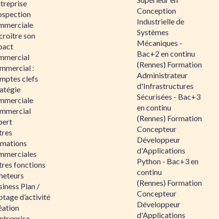
ntreprise
Conception
ospection
Industrielle de
mmerciale
Systèmes
croitre son
Mécaniques -
pact
Bac+2 en continu
mmercial
(Rennes) Formation
mmercial :
Administrateur
mptes clefs
d'Infrastructures
atégie
Sécurisées - Bac+3
mmerciale
en continu
mmercial
(Rennes) Formation
pert
Concepteur
tres
Développeur
rmations
d'Applications
mmerciales
Python - Bac+3 en
tres fonctions
continu
heteurs
(Rennes) Formation
iness Plan /
Concepteur
otage d’activité
Développeur
éation
d'Applications
ntreprise