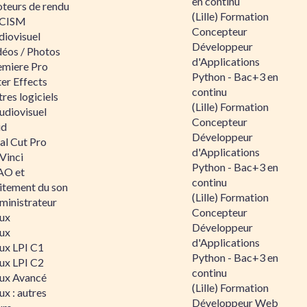
en continu
teurs de rendu
(Lille) Formation
CISM
Concepteur
diovisuel
Développeur
déos / Photos
d'Applications
emiere Pro
Python - Bac+3 en
er Effects
continu
res logiciels
(Lille) Formation
udiovisuel
Concepteur
id
Développeur
al Cut Pro
d'Applications
Vinci
Python - Bac+3 en
O et
continu
aitement du son
(Lille) Formation
ministrateur
Concepteur
nux
Développeur
nux
d'Applications
nux LPI C1
Python - Bac+3 en
nux LPI C2
continu
nux Avancé
(Lille) Formation
ux : autres
Développeur Web