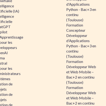
owflake
d'Applications
elligence
Python - Bac+3 en
ificielle (IA)
continu
elligence
(Toulouse)
ificielle
Formation
atGPT
Concepteur
pilot
Développeur
 Apprentissage
d'Applications
pour les
Python - Bac+3 en
veloppeurs
continu
enAI
(Toulouse)
ama
Formation
stral
Développeur Web
pour les
et Web Mobile –
ministrateurs
Bac+2 en continu
stèmes
(Toulouse)
stion de
Formation
jets
Développeur Web
stion de
et Web Mobile –
jets
Bac+2 en continu
stion de