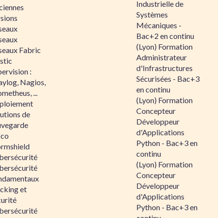
Industrielle de
ciennes
Systèmes
rsions
Mécaniques -
seaux
Bac+2 en continu
seaux
(Lyon) Formation
seaux Fabric
Administrateur
stic
d'Infrastructures
ervision :
Sécurisées - Bac+3
aylog, Nagios,
en continu
metheus, ...
(Lyon) Formation
ploiement
Concepteur
utions de
Développeur
uvegarde
d'Applications
sco
Python - Bac+3 en
ormshield
continu
bersécurité
(Lyon) Formation
bersécurité
Concepteur
ndamentaux
Développeur
cking et
d'Applications
urité
Python - Bac+3 en
bersécurité
continu