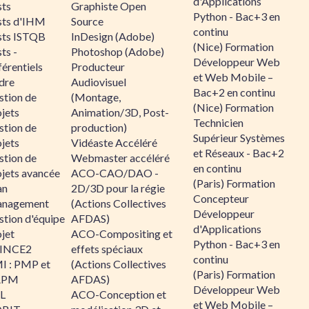
d'Applications
sts
Graphiste Open
Python - Bac+3 en
sts d'IHM
Source
continu
sts ISTQB
InDesign (Adobe)
(Nice) Formation
ts -
Photoshop (Adobe)
Développeur Web
érentiels
Producteur
et Web Mobile –
dre
Audiovisuel
Bac+2 en continu
stion de
(Montage,
(Nice) Formation
jets
Animation/3D, Post-
Technicien
stion de
production)
Supérieur Systèmes
jets
Vidéaste Accéléré
et Réseaux - Bac+2
stion de
Webmaster accéléré
en continu
ojets avancée
ACO-CAO/DAO -
(Paris) Formation
an
2D/3D pour la régie
Concepteur
nagement
(Actions Collectives
Développeur
stion d'équipe
AFDAS)
d'Applications
jet
ACO-Compositing et
Python - Bac+3 en
INCE2
effets spéciaux
continu
I : PMP et
(Actions Collectives
(Paris) Formation
APM
AFDAS)
Développeur Web
IL
ACO-Conception et
et Web Mobile –