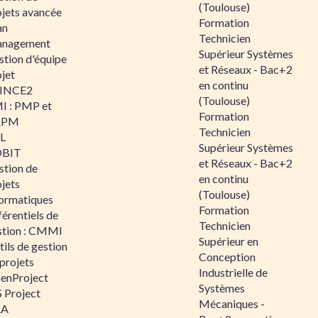
(Toulouse)
ojets avancée
Formation
an
Technicien
nagement
Supérieur Systèmes
stion d'équipe
et Réseaux - Bac+2
jet
en continu
INCE2
(Toulouse)
I : PMP et
Formation
APM
Technicien
IL
Supérieur Systèmes
BIT
et Réseaux - Bac+2
stion de
en continu
jets
(Toulouse)
formatiques
Formation
érentiels de
Technicien
stion : CMMI
Supérieur en
ils de gestion
Conception
projets
Industrielle de
enProject
Systèmes
 Project
Mécaniques -
RA