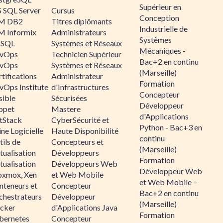
Supérieur en
 SQL Server
Cursus
Conception
M DB2
Titres diplômants
Industrielle de
M Informix
Administrateurs
Systèmes
SQL
Systèmes et Réseaux
Mécaniques -
vOps
Technicien Supérieur
Bac+2 en continu
vOps
Systèmes et Réseaux
(Marseille)
tifications
Administrateur
Formation
vOps Institute
d'Infrastructures
Concepteur
sible
Sécurisées
Développeur
ppet
Mastere
d'Applications
ltStack
CyberSécurité et
Python - Bac+3 en
ne Logicielle
Haute Disponibilité
continu
ils de
Concepteurs et
(Marseille)
tualisation
Développeurs
Formation
tualisation
Développeurs Web
Développeur Web
oxmox, Xen
et Web Mobile
et Web Mobile –
nteneurs et
Concepteur
Bac+2 en continu
chestrateurs
Développeur
(Marseille)
cker
d'Applications Java
Formation
bernetes
Concepteur