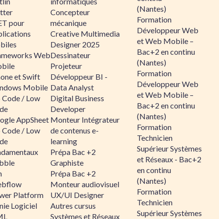
lin
informatiques
(Nantes)
tter
Concepteur
Formation
ET pour
mécanique
Développeur Web
lications
Creative Multimedia
et Web Mobile –
biles
Designer 2025
Bac+2 en continu
ameworks Web
Dessinateur
(Nantes)
bile
Projeteur
Formation
one et Swift
Développeur BI -
Développeur Web
ndows Mobile
Data Analyst
et Web Mobile –
 Code / Low
Digital Business
Bac+2 en continu
de
Developer
(Nantes)
ogle AppSheet
Monteur Intégrateur
Formation
 Code / Low
de contenus e-
Technicien
de
learning
Supérieur Systèmes
ndamentaux
Prépa Bac +2
et Réseaux - Bac+2
bble
Graphiste
en continu
n
Prépa Bac +2
(Nantes)
bflow
Monteur audiovisuel
Formation
wer Platform
UX/UI Designer
Technicien
ie Logiciel
Autres cursus
Supérieur Systèmes
ML
Systèmes et Réseaux