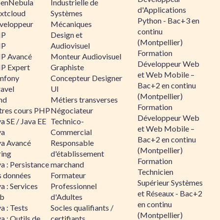
enNebula
Industrielle de
d'Applications
xtcloud
Systèmes
Python - Bac+3 en
veloppeur
Mécaniques
continu
HP
Design et
(Montpellier)
HP
Audiovisuel
Formation
P Avancé
Monteur Audiovisuel
Développeur Web
P Expert
Graphiste
et Web Mobile –
mfony
Concepteur Designer
Bac+2 en continu
ravel
UI
(Montpellier)
nd
Métiers transverses
Formation
tres cours PHP
Négociateur
Développeur Web
a SE / Java EE
Technico-
et Web Mobile –
va
Commercial
Bac+2 en continu
va Avancé
Responsable
(Montpellier)
ring
d'établissement
Formation
a : Persistance
marchand
Technicien
s données
Formateur
Supérieur Systèmes
a : Services
Professionnel
et Réseaux - Bac+2
b
d'Adultes
en continu
a : Tests
Socles qualifiants /
(Montpellier)
a : Outils de
certifiants