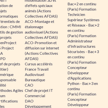
BIT
modélisation 3D et
Bac+2 en continu
stion de
d’effets spéciaux
(Paris) Formation
jets
animés (Actions
Technicien
formatiques
Collectives AFDAS)
Supérieur Systèmes
érentiels de
ACO-Montage et
et Réseaux - Bac+2
stion : CMMI
étalonnage
en continu
ils de gestion
audiovisuel (Actions
(Paris) Formation
projets
Collectives AFDAS)
Administrateur
enProject
ACO-Promotion et
d'Infrastructures
 Project
diffusion sur internet
Sécurisées - Bac+3
RA
(Actions Collectives
en continu
GPD
AFDAS)
(Paris) Formation
f de projets
Cursus accélérés
Concepteur
tier)
France Travail
Développeur
mérique
Audiovisuel
d'Applications
sponsable
Bureautique
Python - Bac+3 en
lité
CAO
continu
thodes Agiles
Chef de projet IT
(Paris) Formation
rum
Commercial
Concepteur
tifications
DAO
Développeur
les
Développement