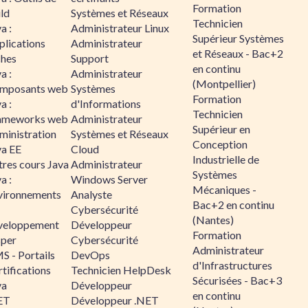
Formation
ld
Systèmes et Réseaux
Technicien
a :
Administrateur Linux
Supérieur Systèmes
plications
Administrateur
et Réseaux - Bac+2
ches
Support
en continu
a :
Administrateur
(Montpellier)
mposants web
Systèmes
Formation
a :
d'Informations
Technicien
ameworks web
Administrateur
Supérieur en
ministration
Systèmes et Réseaux
Conception
va EE
Cloud
Industrielle de
tres cours Java
Administrateur
Systèmes
a :
Windows Server
Mécaniques -
vironnements
Analyste
Bac+2 en continu
Cybersécurité
(Nantes)
veloppement
Développeur
Formation
sper
Cybersécurité
Administrateur
S - Portails
DevOps
d'Infrastructures
tifications
Technicien HelpDesk
Sécurisées - Bac+3
va
Développeur
en continu
ET
Développeur .NET