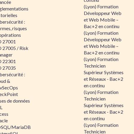
ancée
(Lyon) Formation
glementations
Développeur Web
torielles
et Web Mobile –
ersécurité :
Bac+2 en continu
rmes, risques
(Lyon) Formation
opérations
Développeur Web
O 27001
et Web Mobile –
O 27005 / Risk
Bac+2 en continu
nager
(Lyon) Formation
O 22301
Technicien
O 27035
Supérieur Systèmes
ersécurité :
et Réseaux - Bac+2
oud &
en continu
vSecOps
(Lyon) Formation
eckPoint
Technicien
ses de données
Supérieur Systèmes
L
et Réseaux - Bac+2
cess
en continu
acle
(Lyon) Formation
SQL/MariaDB
Technicien
stgreSQL