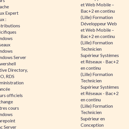
urs
et Web Mobile –
ache
Bac+2 en continu
nux Expert
(Lille) Formation
ux :
Développeur Web
tributions
et Web Mobile –
écifiques
Bac+2 en continu
ndows
(Lille) Formation
seaux
Technicien
ndows
Supérieur Systèmes
ndows Server
et Réseaux - Bac+2
wershell
en continu
ive Directory,
(Lille) Formation
O, RDS
Technicien
ministration
Supérieur Systèmes
ancée
et Réseaux - Bac+2
rs officiels
en continu
change
(Lille) Formation
tres cours
Technicien
ndows
Supérieur en
arepoint
Conception
nc Server