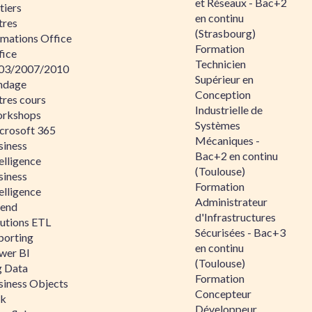
et Réseaux - Bac+2
tiers
en continu
tres
(Strasbourg)
rmations Office
Formation
fice
Technicien
03/2007/2010
Supérieur en
ndage
Conception
tres cours
Industrielle de
rkshops
Systèmes
crosoft 365
Mécaniques -
siness
Bac+2 en continu
elligence
(Toulouse)
siness
Formation
elligence
Administrateur
lend
d'Infrastructures
lutions ETL
Sécurisées - Bac+3
porting
en continu
wer BI
(Toulouse)
g Data
Formation
siness Objects
Concepteur
ik
Développeur