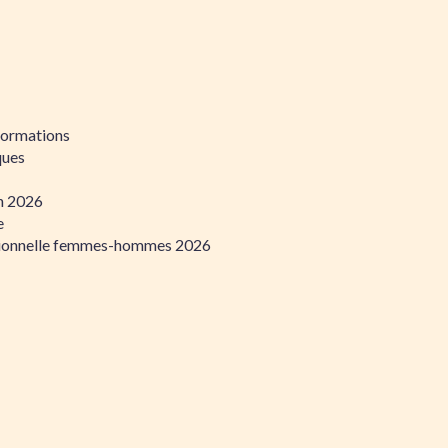
formations
ques
on 2026
e
ssionnelle femmes-hommes 2026