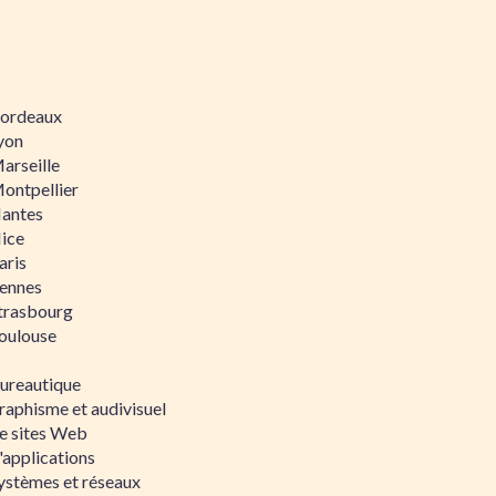
 Bordeaux
Lyon
Marseille
Montpellier
Nantes
Nice
aris
Rennes
Strasbourg
Toulouse
bureautique
raphisme et audivisuel
e sites Web
'applications
ystèmes et réseaux