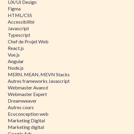
UX/UI Design
Figma
HTML/CSS
Accessibilité
Javascript
Typescript
Chef de Projet Web
React.js
Vue.js
Angular
Node.js
MERN, MEAN, MEVN Stacks
Autres frameworks Javascript
Webmaster Avancé
Webmaster Expert
Dreamweaver
Autres cours
Ecoconception web
Marketing Digital
Marketing digital
Google Ads