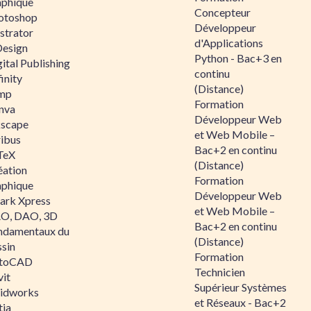
aphique
Concepteur
otoshop
Développeur
ustrator
d'Applications
Design
Python - Bac+3 en
ital Publishing
continu
inity
(Distance)
mp
Formation
nva
Développeur Web
kscape
et Web Mobile –
ribus
Bac+2 en continu
TeX
(Distance)
éation
Formation
aphique
Développeur Web
ark Xpress
et Web Mobile –
O, DAO, 3D
Bac+2 en continu
ndamentaux du
(Distance)
ssin
Formation
toCAD
Technicien
vit
Supérieur Systèmes
lidworks
et Réseaux - Bac+2
tia