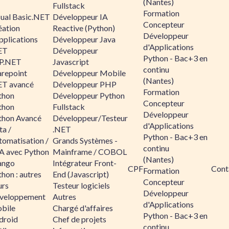
(Nantes)
Fullstack
Formation
sual Basic.NET
Développeur IA
Concepteur
éation
Reactive (Python)
Développeur
pplications
Développeur Java
d'Applications
ET
Développeur
Python - Bac+3 en
P.NET
Javascript
continu
arepoint
Développeur Mobile
(Nantes)
ET avancé
Développeur PHP
Formation
thon
Développeur Python
Concepteur
thon
Fullstack
Développeur
thon Avancé
Développeur/Testeur
d'Applications
ta /
.NET
Python - Bac+3 en
tomatisation /
Grands Systèmes -
continu
A avec Python
Mainframe / COBOL
(Nantes)
ango
Intégrateur Front-
CPF
Cont
Formation
hon : autres
End (Javascript)
Concepteur
urs
Testeur logiciels
Développeur
veloppement
Autres
d'Applications
bile
Chargé d'affaires
Python - Bac+3 en
droid
Chef de projets
continu