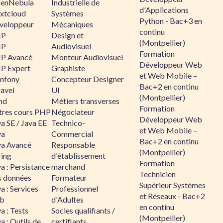
enNebula
Industrielle de
d'Applications
xtcloud
Systèmes
Python - Bac+3 en
veloppeur
Mécaniques
continu
HP
Design et
(Montpellier)
HP
Audiovisuel
Formation
P Avancé
Monteur Audiovisuel
Développeur Web
P Expert
Graphiste
et Web Mobile –
mfony
Concepteur Designer
Bac+2 en continu
ravel
UI
(Montpellier)
nd
Métiers transverses
Formation
tres cours PHP
Négociateur
Développeur Web
a SE / Java EE
Technico-
et Web Mobile –
va
Commercial
Bac+2 en continu
va Avancé
Responsable
(Montpellier)
ring
d'établissement
Formation
a : Persistance
marchand
Technicien
s données
Formateur
Supérieur Systèmes
a : Services
Professionnel
et Réseaux - Bac+2
b
d'Adultes
en continu
a : Tests
Socles qualifiants /
(Montpellier)
a : Outils de
certifiants