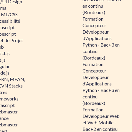
/UI Design
en continu
gma
(Bordeaux)
ML/CSS
Formation
essibilité
Concepteur
vascript
Développeur
pescript
d'Applications
ef de Projet
Python - Bac+3 en
eb
continu
ct.js
(Bordeaux)
.js
Formation
gular
Concepteur
de.js
Développeur
RN, MEAN,
d'Applications
VN Stacks
Python - Bac+3 en
tres
continu
ameworks
(Bordeaux)
vascript
Formation
bmaster
Développeur Web
ancé
et Web Mobile –
bmaster
Bac+2 en continu
pert