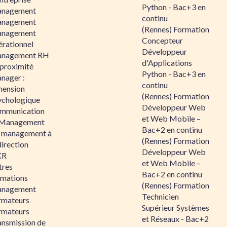
Python - Bac+3 en
nagement
continu
nagement
(Rennes) Formation
nagement
Concepteur
érationnel
Développeur
nagement RH
d'Applications
 proximité
Python - Bac+3 en
nager :
continu
mension
(Rennes) Formation
ychologique
Développeur Web
mmunication
et Web Mobile –
 Management
Bac+2 en continu
 management à
(Rennes) Formation
direction
Développeur Web
KR
et Web Mobile –
tres
Bac+2 en continu
rmations
(Rennes) Formation
nagement
Technicien
rmateurs
Supérieur Systèmes
rmateurs
et Réseaux - Bac+2
ansmission de