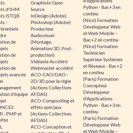
d'Applications
sts
Graphiste Open
Python - Bac+3 en
sts d'IHM
Source
continu
sts ISTQB
InDesign (Adobe)
(Nice) Formation
ts -
Photoshop (Adobe)
Développeur Web
érentiels
Producteur
et Web Mobile –
dre
Audiovisuel
Bac+2 en continu
stion de
(Montage,
(Nice) Formation
jets
Animation/3D, Post-
Technicien
stion de
production)
Supérieur Systèmes
jets
Vidéaste Accéléré
et Réseaux - Bac+2
stion de
Webmaster accéléré
en continu
ojets avancée
ACO-CAO/DAO -
(Paris) Formation
an
2D/3D pour la régie
Concepteur
nagement
(Actions Collectives
Développeur
stion d'équipe
AFDAS)
d'Applications
jet
ACO-Compositing et
Python - Bac+3 en
INCE2
effets spéciaux
continu
I : PMP et
(Actions Collectives
(Paris) Formation
APM
AFDAS)
Développeur Web
IL
ACO-Conception et
et Web Mobile –