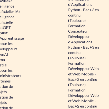
owflake
d'Applications
elligence
Python - Bac+3 en
ificielle (IA)
continu
elligence
(Toulouse)
ificielle
Formation
atGPT
Concepteur
pilot
Développeur
 Apprentissage
d'Applications
pour les
Python - Bac+3 en
veloppeurs
continu
enAI
(Toulouse)
ama
Formation
stral
Développeur Web
pour les
et Web Mobile –
ministrateurs
Bac+2 en continu
stèmes
(Toulouse)
stion de
Formation
jets
Développeur Web
stion de
et Web Mobile –
jets
Bac+2 en continu
stion de