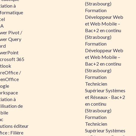
(Strasbourg)
tiation à
Formation
nformatique
Développeur Web
cel
et Web Mobile –
BA
Bac+2 en continu
wer Pivot /
(Strasbourg)
wer Query
Formation
rd
Développeur Web
werPoint
et Web Mobile –
crosoft 365
Bac+2 en continu
tlook
(Strasbourg)
reOffice /
Formation
enOffice
Technicien
ogle
Supérieur Systèmes
rkspace
et Réseaux - Bac+2
tiation à
en continu
tilisation de
(Strasbourg)
bile
Formation
ac
Technicien
utions éditeur
Supérieur Systèmes
ice : Filière