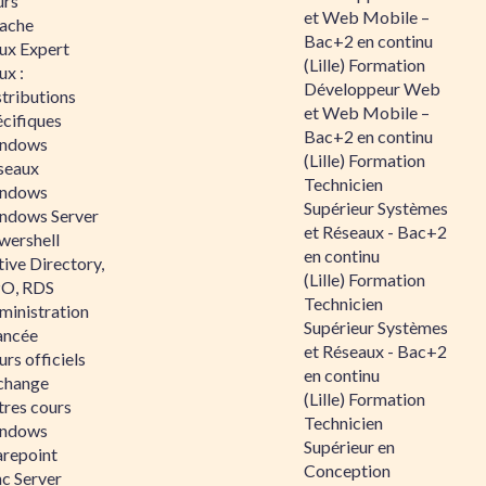
urs
et Web Mobile –
ache
Bac+2 en continu
nux Expert
(Lille) Formation
ux :
Développeur Web
tributions
et Web Mobile –
écifiques
Bac+2 en continu
ndows
(Lille) Formation
seaux
Technicien
ndows
Supérieur Systèmes
ndows Server
et Réseaux - Bac+2
wershell
en continu
ive Directory,
(Lille) Formation
O, RDS
Technicien
ministration
Supérieur Systèmes
ancée
et Réseaux - Bac+2
rs officiels
en continu
change
(Lille) Formation
tres cours
Technicien
ndows
Supérieur en
arepoint
Conception
nc Server