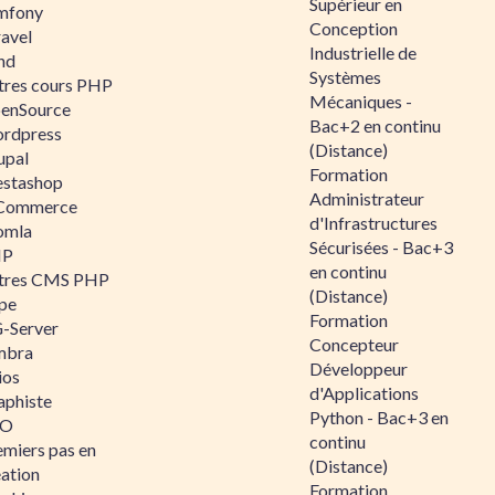
Supérieur en
mfony
Conception
ravel
Industrielle de
nd
Systèmes
tres cours PHP
Mécaniques -
enSource
Bac+2 en continu
rdpress
(Distance)
upal
Formation
estashop
Administrateur
Commerce
d'Infrastructures
omla
Sécurisées - Bac+3
IP
en continu
tres CMS PHP
(Distance)
pe
Formation
-Server
Concepteur
mbra
Développeur
ios
d'Applications
aphiste
Python - Bac+3 en
AO
continu
emiers pas en
(Distance)
éation
Formation