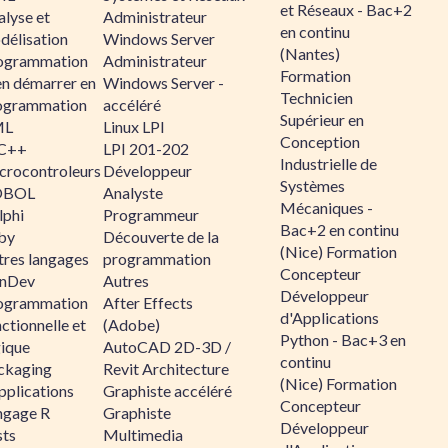
et Réseaux - Bac+2
alyse et
Administrateur
en continu
délisation
Windows Server
(Nantes)
ogrammation
Administrateur
Formation
en démarrer en
Windows Server -
Technicien
ogrammation
accéléré
Supérieur en
ML
Linux LPI
Conception
C++
LPI 201-202
Industrielle de
crocontroleurs
Développeur
Systèmes
OBOL
Analyste
Mécaniques -
lphi
Programmeur
Bac+2 en continu
by
Découverte de la
(Nice) Formation
tres langages
programmation
Concepteur
nDev
Autres
Développeur
ogrammation
After Effects
d'Applications
ctionnelle et
(Adobe)
Python - Bac+3 en
gique
AutoCAD 2D-3D /
continu
ckaging
Revit Architecture
(Nice) Formation
pplications
Graphiste accéléré
Concepteur
ngage R
Graphiste
Développeur
sts
Multimedia