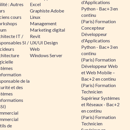
d'Applications
lité : Autres
Excel
Python - Bac+3 en
urs
Graphiste Adobe
continu
ciens cours
Linux
(Paris) Formation
rkshops
Management
Concepteur
rum
Marketing digital
Développeur
hitecte IT /
Revit
d'Applications
sponsables SI /
UX/UI Design
Python - Bac+3 en
cideurs
Web
continu
chitecture
Windows Server
(Paris) Formation
icielle
Développeur Web
stèmes
et Web Mobile –
information
Bac+2 en continu
sponsable de la
(Paris) Formation
urité et des
Technicien
stèmes
Supérieur Systèmes
informations
et Réseaux - Bac+2
SI)
en continu
mmercial
(Paris) Formation
mmercial
Technicien
ils de
Supérieur en