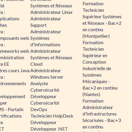
Formation
ld
Systèmes et Réseaux
Technicien
a :
Administrateur Linux
Supérieur Systèmes
plications
Administrateur
et Réseaux - Bac+2
ches
Support
en continu
a :
Administrateur
(Montpellier)
mposants web
Systèmes
Formation
a :
d'Informations
Technicien
ameworks web
Administrateur
Supérieur en
ministration
Systèmes et Réseaux
Conception
va EE
Cloud
Industrielle de
tres cours Java
Administrateur
Systèmes
a :
Windows Server
Mécaniques -
vironnements
Analyste
Bac+2 en continu
Cybersécurité
(Nantes)
veloppement
Développeur
Formation
sper
Cybersécurité
Administrateur
S - Portails
DevOps
d'Infrastructures
tifications
Technicien HelpDesk
Sécurisées - Bac+3
va
Développeur
en continu
ET
Développeur .NET