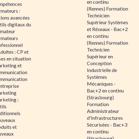
en continu
mpétences
(Rennes) Formation
rmateurs :
Technicien
tions avancées
Supérieur Systèmes
ils digitaux du
et Réseaux - Bac+2
rmateur
en continu
rmateurs
(Rennes) Formation
ofessionnel
Technicien
dultes : CP et
Supérieur en
es en situation
Conception
rketing et
Industrielle de
mmunication
Systèmes
mmunication
Mécaniques -
ntreprise
Bac+2 en continu
rketing
(Strasbourg)
rketing :
Formation
ils
Administrateur
ditionnels
d'Infrastructures
uveaux
Sécurisées - Bac+3
duits et
en continu
uveaux
(Strasbourg)