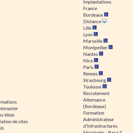
Implantations
France
Bordeaux
Distance
Lille
Lyon
Marseille
Montpellier
Nantes
Nice
Paris
Rennes
Strasbourg
Toulouse
Recrutement
Alternance
rmations
(Bordeaux)
bmaster
Formation
tes Web
Administrateur
ation de sites
d'Infrastructures
eb
Sécurisées - Bac+3