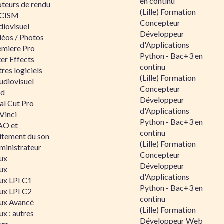
en continu
teurs de rendu
(Lille) Formation
CISM
Concepteur
diovisuel
Développeur
déos / Photos
d'Applications
emiere Pro
Python - Bac+3 en
er Effects
continu
res logiciels
(Lille) Formation
udiovisuel
Concepteur
id
Développeur
al Cut Pro
d'Applications
Vinci
Python - Bac+3 en
O et
continu
aitement du son
(Lille) Formation
ministrateur
Concepteur
nux
Développeur
nux
d'Applications
nux LPI C1
Python - Bac+3 en
nux LPI C2
continu
nux Avancé
(Lille) Formation
ux : autres
Développeur Web