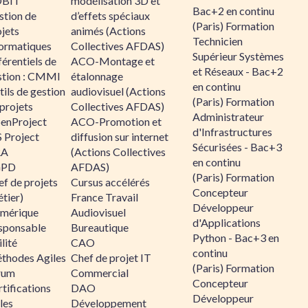
BIT
modélisation 3D et
Bac+2 en continu
stion de
d’effets spéciaux
(Paris) Formation
jets
animés (Actions
Technicien
formatiques
Collectives AFDAS)
Supérieur Systèmes
érentiels de
ACO-Montage et
et Réseaux - Bac+2
stion : CMMI
étalonnage
en continu
ils de gestion
audiovisuel (Actions
(Paris) Formation
projets
Collectives AFDAS)
Administrateur
enProject
ACO-Promotion et
d'Infrastructures
 Project
diffusion sur internet
Sécurisées - Bac+3
RA
(Actions Collectives
en continu
GPD
AFDAS)
(Paris) Formation
f de projets
Cursus accélérés
Concepteur
tier)
France Travail
Développeur
mérique
Audiovisuel
d'Applications
sponsable
Bureautique
Python - Bac+3 en
lité
CAO
continu
thodes Agiles
Chef de projet IT
(Paris) Formation
rum
Commercial
Concepteur
tifications
DAO
Développeur
les
Développement