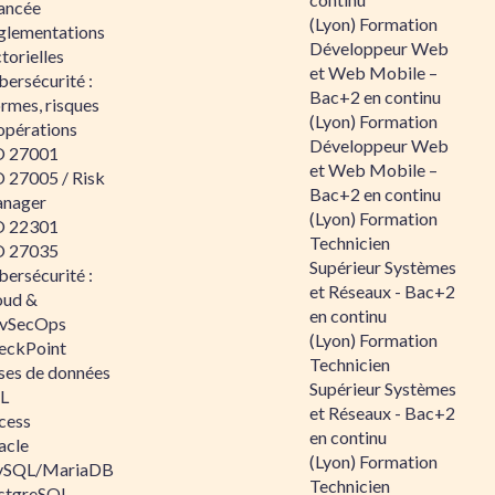
ancée
(Lyon) Formation
glementations
Développeur Web
torielles
et Web Mobile –
ersécurité :
Bac+2 en continu
rmes, risques
(Lyon) Formation
opérations
Développeur Web
O 27001
et Web Mobile –
O 27005 / Risk
Bac+2 en continu
nager
(Lyon) Formation
O 22301
Technicien
O 27035
Supérieur Systèmes
ersécurité :
et Réseaux - Bac+2
oud &
en continu
vSecOps
(Lyon) Formation
eckPoint
Technicien
ses de données
Supérieur Systèmes
L
et Réseaux - Bac+2
cess
en continu
acle
(Lyon) Formation
SQL/MariaDB
Technicien
stgreSQL