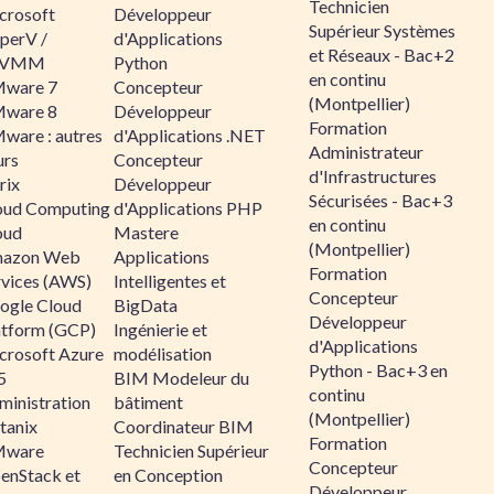
Technicien
crosoft
Développeur
Supérieur Systèmes
perV /
d'Applications
et Réseaux - Bac+2
CVMM
Python
en continu
ware 7
Concepteur
(Montpellier)
ware 8
Développeur
Formation
ware : autres
d'Applications .NET
Administrateur
urs
Concepteur
d'Infrastructures
rix
Développeur
Sécurisées - Bac+3
oud Computing
d'Applications PHP
en continu
oud
Mastere
(Montpellier)
azon Web
Applications
Formation
rvices (AWS)
Intelligentes et
Concepteur
ogle Cloud
BigData
Développeur
atform (GCP)
Ingénierie et
d'Applications
crosoft Azure
modélisation
Python - Bac+3 en
5
BIM Modeleur du
continu
ministration
bâtiment
(Montpellier)
tanix
Coordinateur BIM
Formation
ware
Technicien Supérieur
Concepteur
enStack et
en Conception
Développeur