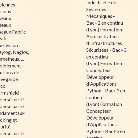
Industrielle de
ciennes
Systèmes
rsions
Mécaniques -
seaux
Bac+2 en continu
seaux
(Lyon) Formation
seaux Fabric
Administrateur
stic
d'Infrastructures
ervision :
Sécurisées - Bac+3
aylog, Nagios,
en continu
metheus, ...
(Lyon) Formation
ploiement
Concepteur
utions de
Développeur
uvegarde
d'Applications
sco
Python - Bac+3 en
ormshield
continu
bersécurité
(Lyon) Formation
bersécurité
Concepteur
ndamentaux
Développeur
cking et
d'Applications
urité
Python - Bac+3 en
bersécurité
continu