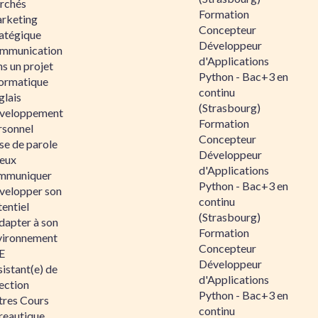
rchés
Formation
rketing
Concepteur
ratégique
Développeur
mmunication
d'Applications
s un projet
Python - Bac+3 en
formatique
continu
glais
(Strasbourg)
veloppement
Formation
rsonnel
Concepteur
se de parole
Développeur
eux
d'Applications
mmuniquer
Python - Bac+3 en
velopper son
continu
entiel
(Strasbourg)
dapter à son
Formation
vironnement
Concepteur
E
Développeur
istant(e) de
d'Applications
ection
Python - Bac+3 en
tres Cours
continu
reautique