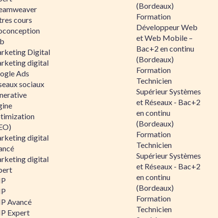
(Bordeaux)
eamweaver
Formation
tres cours
Développeur Web
oconception
et Web Mobile –
b
Bac+2 en continu
rketing Digital
(Bordeaux)
rketing digital
Formation
ogle Ads
Technicien
seaux sociaux
Supérieur Systèmes
nerative
et Réseaux - Bac+2
gine
en continu
timization
(Bordeaux)
EO)
Formation
rketing digital
Technicien
ancé
Supérieur Systèmes
rketing digital
et Réseaux - Bac+2
pert
en continu
HP
(Bordeaux)
HP
Formation
P Avancé
Technicien
P Expert