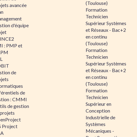
(Toulouse)
ojets avancée
Formation
an
Technicien
nagement
Supérieur Systèmes
stion d'équipe
et Réseaux - Bac+2
jet
en continu
INCE2
(Toulouse)
I : PMP et
Formation
APM
Technicien
IL
Supérieur Systèmes
BIT
et Réseaux - Bac+2
stion de
en continu
jets
(Toulouse)
formatiques
Formation
érentiels de
Technicien
stion : CMMI
Supérieur en
ils de gestion
Conception
projets
Industrielle de
enProject
Systèmes
 Project
Mécaniques -
RA