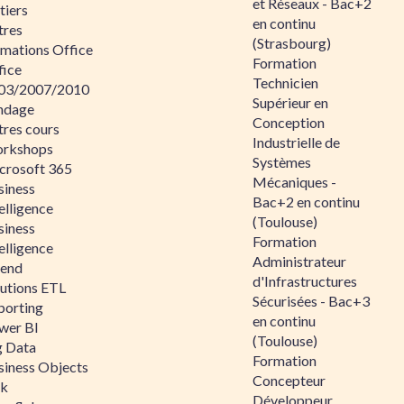
et Réseaux - Bac+2
tiers
en continu
tres
(Strasbourg)
rmations Office
Formation
fice
Technicien
03/2007/2010
Supérieur en
ndage
Conception
tres cours
Industrielle de
rkshops
Systèmes
crosoft 365
Mécaniques -
siness
Bac+2 en continu
elligence
(Toulouse)
siness
Formation
elligence
Administrateur
lend
d'Infrastructures
lutions ETL
Sécurisées - Bac+3
porting
en continu
wer BI
(Toulouse)
g Data
Formation
siness Objects
Concepteur
ik
Développeur