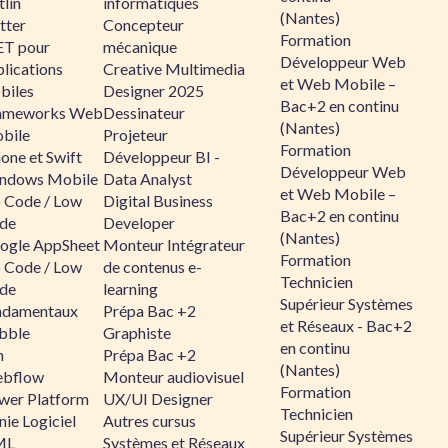
lin
informatiques
(Nantes)
tter
Concepteur
Formation
ET pour
mécanique
Développeur Web
lications
Creative Multimedia
et Web Mobile –
biles
Designer 2025
Bac+2 en continu
ameworks Web
Dessinateur
(Nantes)
bile
Projeteur
Formation
one et Swift
Développeur BI -
Développeur Web
ndows Mobile
Data Analyst
et Web Mobile –
 Code / Low
Digital Business
Bac+2 en continu
de
Developer
(Nantes)
ogle AppSheet
Monteur Intégrateur
Formation
 Code / Low
de contenus e-
Technicien
de
learning
Supérieur Systèmes
ndamentaux
Prépa Bac +2
et Réseaux - Bac+2
bble
Graphiste
en continu
n
Prépa Bac +2
(Nantes)
bflow
Monteur audiovisuel
Formation
wer Platform
UX/UI Designer
Technicien
ie Logiciel
Autres cursus
Supérieur Systèmes
ML
Systèmes et Réseaux