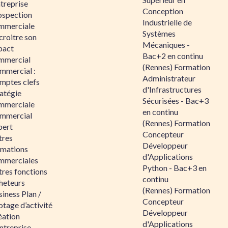
ntreprise
Conception
ospection
Industrielle de
mmerciale
Systèmes
croitre son
Mécaniques -
pact
Bac+2 en continu
mmercial
(Rennes) Formation
mmercial :
Administrateur
mptes clefs
d'Infrastructures
atégie
Sécurisées - Bac+3
mmerciale
en continu
mmercial
(Rennes) Formation
pert
Concepteur
tres
Développeur
rmations
d'Applications
mmerciales
Python - Bac+3 en
tres fonctions
continu
heteurs
(Rennes) Formation
iness Plan /
Concepteur
otage d’activité
Développeur
éation
d'Applications
ntreprise