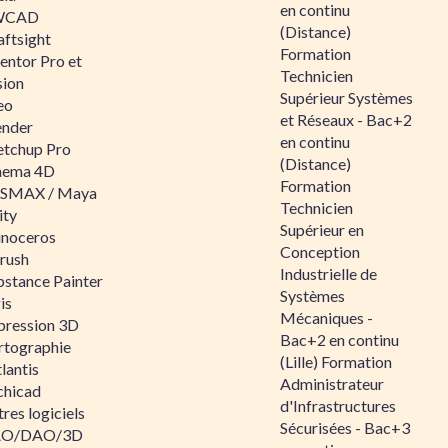
en continu
WCAD
(Distance)
aftsight
Formation
entor Pro et
Technicien
sion
Supérieur Systèmes
eo
et Réseaux - Bac+2
ender
en continu
etchup Pro
(Distance)
nema 4D
Formation
SMAX / Maya
Technicien
ity
Supérieur en
inoceros
Conception
rush
Industrielle de
bstance Painter
Systèmes
is
Mécaniques -
pression 3D
Bac+2 en continu
rtographie
(Lille) Formation
lantis
Administrateur
chicad
d'Infrastructures
res logiciels
Sécurisées - Bac+3
O/DAO/3D