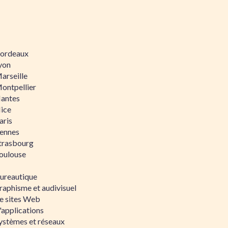
 Bordeaux
Lyon
Marseille
Montpellier
Nantes
Nice
aris
Rennes
Strasbourg
Toulouse
bureautique
raphisme et audivisuel
e sites Web
'applications
ystèmes et réseaux