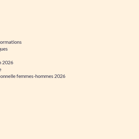
formations
ques
on 2026
e
ssionnelle femmes-hommes 2026