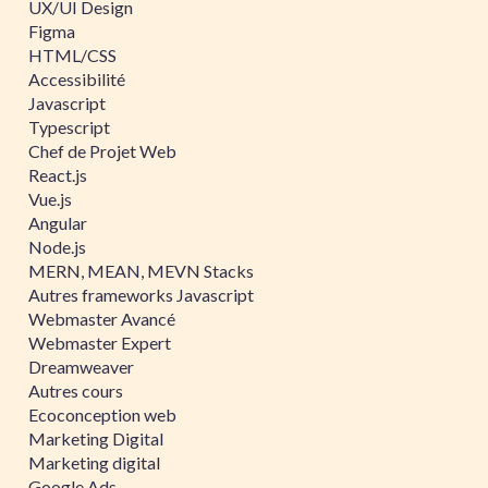
UX/UI Design
Figma
HTML/CSS
Accessibilité
Javascript
Typescript
Chef de Projet Web
React.js
Vue.js
Angular
Node.js
MERN, MEAN, MEVN Stacks
Autres frameworks Javascript
Webmaster Avancé
Webmaster Expert
Dreamweaver
Autres cours
Ecoconception web
Marketing Digital
Marketing digital
Google Ads