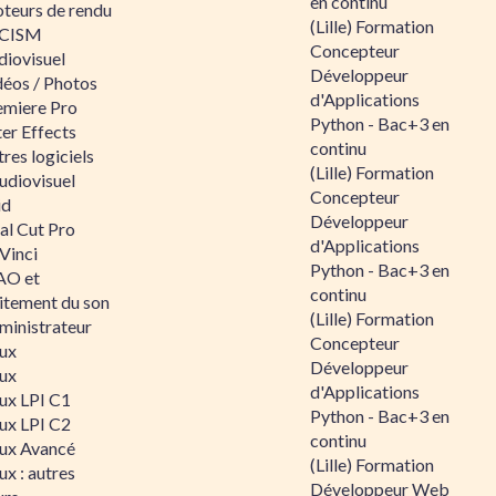
en continu
teurs de rendu
(Lille) Formation
CISM
Concepteur
diovisuel
Développeur
déos / Photos
d'Applications
emiere Pro
Python - Bac+3 en
er Effects
continu
res logiciels
(Lille) Formation
udiovisuel
Concepteur
id
Développeur
al Cut Pro
d'Applications
Vinci
Python - Bac+3 en
O et
continu
aitement du son
(Lille) Formation
ministrateur
Concepteur
nux
Développeur
nux
d'Applications
nux LPI C1
Python - Bac+3 en
nux LPI C2
continu
nux Avancé
(Lille) Formation
ux : autres
Développeur Web