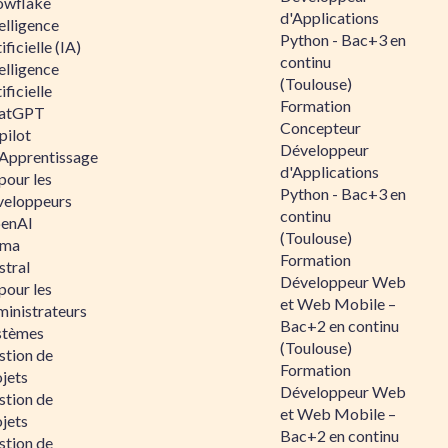
owflake
d'Applications
elligence
Python - Bac+3 en
ificielle (IA)
continu
elligence
(Toulouse)
ificielle
Formation
atGPT
Concepteur
pilot
Développeur
 Apprentissage
d'Applications
pour les
Python - Bac+3 en
veloppeurs
continu
enAI
(Toulouse)
ama
Formation
stral
Développeur Web
pour les
et Web Mobile –
ministrateurs
Bac+2 en continu
stèmes
(Toulouse)
stion de
Formation
jets
Développeur Web
stion de
et Web Mobile –
jets
Bac+2 en continu
stion de