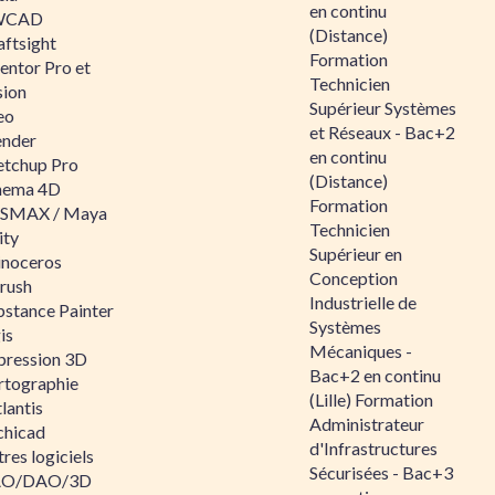
en continu
WCAD
(Distance)
aftsight
Formation
entor Pro et
Technicien
sion
Supérieur Systèmes
eo
et Réseaux - Bac+2
ender
en continu
etchup Pro
(Distance)
nema 4D
Formation
SMAX / Maya
Technicien
ity
Supérieur en
inoceros
Conception
rush
Industrielle de
bstance Painter
Systèmes
is
Mécaniques -
pression 3D
Bac+2 en continu
rtographie
(Lille) Formation
lantis
Administrateur
chicad
d'Infrastructures
res logiciels
Sécurisées - Bac+3
O/DAO/3D