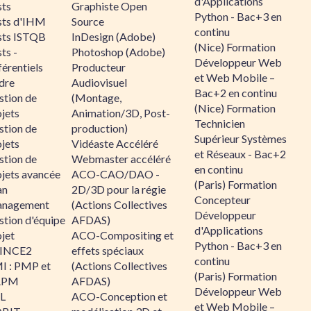
d'Applications
sts
Graphiste Open
Python - Bac+3 en
sts d'IHM
Source
continu
sts ISTQB
InDesign (Adobe)
(Nice) Formation
ts -
Photoshop (Adobe)
Développeur Web
érentiels
Producteur
et Web Mobile –
dre
Audiovisuel
Bac+2 en continu
stion de
(Montage,
(Nice) Formation
jets
Animation/3D, Post-
Technicien
stion de
production)
Supérieur Systèmes
jets
Vidéaste Accéléré
et Réseaux - Bac+2
stion de
Webmaster accéléré
en continu
ojets avancée
ACO-CAO/DAO -
(Paris) Formation
an
2D/3D pour la régie
Concepteur
nagement
(Actions Collectives
Développeur
stion d'équipe
AFDAS)
d'Applications
jet
ACO-Compositing et
Python - Bac+3 en
INCE2
effets spéciaux
continu
I : PMP et
(Actions Collectives
(Paris) Formation
APM
AFDAS)
Développeur Web
IL
ACO-Conception et
et Web Mobile –