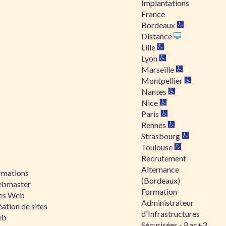
Implantations
France
Bordeaux
Distance
Lille
Lyon
Marseille
Montpellier
Nantes
Nice
Paris
Rennes
Strasbourg
Toulouse
Recrutement
Alternance
rmations
(Bordeaux)
bmaster
Formation
tes Web
Administrateur
ation de sites
d'Infrastructures
eb
Sécurisées - Bac+3