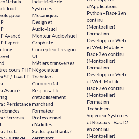
enNebula
Industrielle de
d'Applications
xtcloud
Systèmes
Python - Bac+3 en
veloppeur
Mécaniques
continu
HP
Design et
(Montpellier)
HP
Audiovisuel
Formation
P Avancé
Monteur Audiovisuel
Développeur Web
P Expert
Graphiste
et Web Mobile –
mfony
Concepteur Designer
Bac+2 en continu
ravel
UI
(Montpellier)
nd
Métiers transverses
Formation
tres cours PHP
Négociateur
Développeur Web
a SE / Java EE
Technico-
et Web Mobile –
va
Commercial
Bac+2 en continu
va Avancé
Responsable
(Montpellier)
ring
d'établissement
Formation
a : Persistance
marchand
Technicien
s données
Formateur
Supérieur Systèmes
a : Services
Professionnel
et Réseaux - Bac+2
b
d'Adultes
en continu
a : Tests
Socles qualifiants /
(Montpellier)
a : Outils de
certifiants