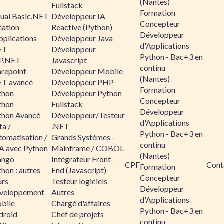
(Nantes)
Fullstack
Formation
sual Basic.NET
Développeur IA
Concepteur
éation
Reactive (Python)
Développeur
pplications
Développeur Java
d'Applications
ET
Développeur
Python - Bac+3 en
P.NET
Javascript
continu
arepoint
Développeur Mobile
(Nantes)
ET avancé
Développeur PHP
Formation
thon
Développeur Python
Concepteur
thon
Fullstack
Développeur
thon Avancé
Développeur/Testeur
d'Applications
ta /
.NET
Python - Bac+3 en
tomatisation /
Grands Systèmes -
continu
A avec Python
Mainframe / COBOL
(Nantes)
ango
Intégrateur Front-
CPF
Cont
Formation
hon : autres
End (Javascript)
Concepteur
urs
Testeur logiciels
Développeur
veloppement
Autres
d'Applications
bile
Chargé d'affaires
Python - Bac+3 en
droid
Chef de projets
continu