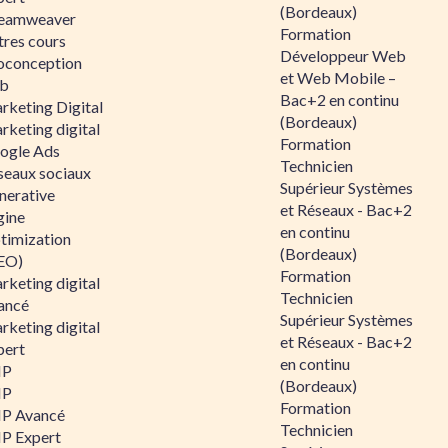
(Bordeaux)
eamweaver
Formation
tres cours
Développeur Web
oconception
et Web Mobile –
b
Bac+2 en continu
rketing Digital
(Bordeaux)
rketing digital
Formation
ogle Ads
Technicien
seaux sociaux
Supérieur Systèmes
nerative
et Réseaux - Bac+2
gine
en continu
timization
(Bordeaux)
EO)
Formation
rketing digital
Technicien
ancé
Supérieur Systèmes
rketing digital
et Réseaux - Bac+2
pert
en continu
HP
(Bordeaux)
HP
Formation
P Avancé
Technicien
P Expert