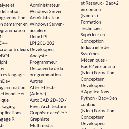
et Réseaux - Bac+2
alyse et
Administrateur
en continu
délisation
Windows Server
(Nantes)
ogrammation
Administrateur
Formation
en démarrer en
Windows Server -
Technicien
ogrammation
accéléré
Supérieur en
ML
Linux LPI
Conception
C++
LPI 201-202
Industrielle de
crocontroleurs
Développeur
Systèmes
OBOL
Analyste
Mécaniques -
lphi
Programmeur
Bac+2 en continu
by
Découverte de la
(Nice) Formation
tres langages
programmation
Concepteur
nDev
Autres
Développeur
ogrammation
After Effects
d'Applications
ctionnelle et
(Adobe)
Python - Bac+3 en
gique
AutoCAD 2D-3D /
continu
ckaging
Revit Architecture
(Nice) Formation
pplications
Graphiste accéléré
Concepteur
ngage R
Graphiste
Développeur
sts
Multimedia