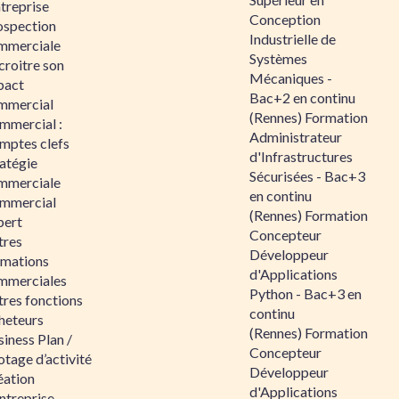
ntreprise
Conception
ospection
Industrielle de
mmerciale
Systèmes
croitre son
Mécaniques -
pact
Bac+2 en continu
mmercial
(Rennes) Formation
mmercial :
Administrateur
mptes clefs
d'Infrastructures
atégie
Sécurisées - Bac+3
mmerciale
en continu
mmercial
(Rennes) Formation
pert
Concepteur
tres
Développeur
rmations
d'Applications
mmerciales
Python - Bac+3 en
tres fonctions
continu
heteurs
(Rennes) Formation
iness Plan /
Concepteur
otage d’activité
Développeur
éation
d'Applications
ntreprise