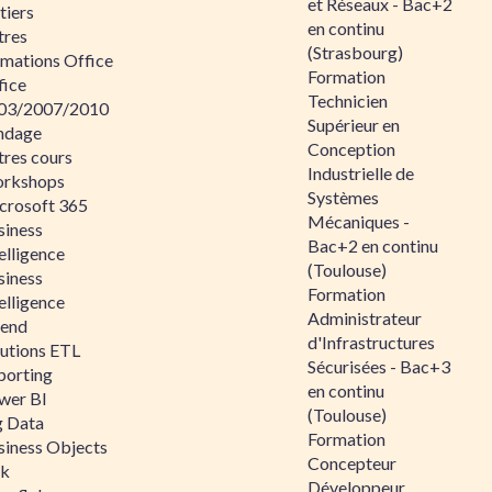
et Réseaux - Bac+2
tiers
en continu
tres
(Strasbourg)
rmations Office
Formation
fice
Technicien
03/2007/2010
Supérieur en
ndage
Conception
tres cours
Industrielle de
rkshops
Systèmes
crosoft 365
Mécaniques -
siness
Bac+2 en continu
elligence
(Toulouse)
siness
Formation
elligence
Administrateur
lend
d'Infrastructures
lutions ETL
Sécurisées - Bac+3
porting
en continu
wer BI
(Toulouse)
g Data
Formation
siness Objects
Concepteur
ik
Développeur