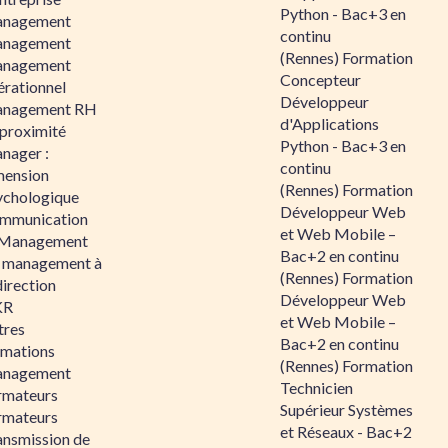
Python - Bac+3 en
nagement
continu
nagement
(Rennes) Formation
nagement
Concepteur
érationnel
Développeur
nagement RH
d'Applications
 proximité
Python - Bac+3 en
nager :
continu
mension
(Rennes) Formation
ychologique
Développeur Web
mmunication
et Web Mobile –
 Management
Bac+2 en continu
 management à
(Rennes) Formation
direction
Développeur Web
KR
et Web Mobile –
tres
Bac+2 en continu
rmations
(Rennes) Formation
nagement
Technicien
rmateurs
Supérieur Systèmes
rmateurs
et Réseaux - Bac+2
ansmission de