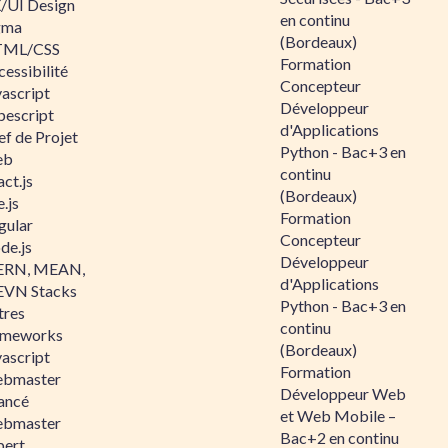
/UI Design
en continu
gma
(Bordeaux)
ML/CSS
Formation
essibilité
Concepteur
vascript
Développeur
pescript
d'Applications
ef de Projet
Python - Bac+3 en
eb
continu
ct.js
(Bordeaux)
.js
Formation
gular
Concepteur
de.js
Développeur
RN, MEAN,
d'Applications
VN Stacks
Python - Bac+3 en
tres
continu
ameworks
(Bordeaux)
vascript
Formation
bmaster
Développeur Web
ancé
et Web Mobile –
bmaster
Bac+2 en continu
pert