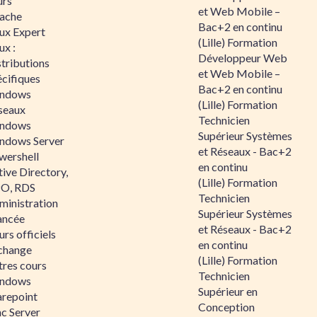
urs
et Web Mobile –
ache
Bac+2 en continu
nux Expert
(Lille) Formation
ux :
Développeur Web
tributions
et Web Mobile –
écifiques
Bac+2 en continu
ndows
(Lille) Formation
seaux
Technicien
ndows
Supérieur Systèmes
ndows Server
et Réseaux - Bac+2
wershell
en continu
ive Directory,
(Lille) Formation
O, RDS
Technicien
ministration
Supérieur Systèmes
ancée
et Réseaux - Bac+2
rs officiels
en continu
change
(Lille) Formation
tres cours
Technicien
ndows
Supérieur en
arepoint
Conception
nc Server