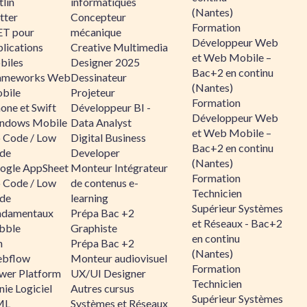
lin
informatiques
(Nantes)
tter
Concepteur
Formation
ET pour
mécanique
Développeur Web
lications
Creative Multimedia
et Web Mobile –
biles
Designer 2025
Bac+2 en continu
ameworks Web
Dessinateur
(Nantes)
bile
Projeteur
Formation
one et Swift
Développeur BI -
Développeur Web
ndows Mobile
Data Analyst
et Web Mobile –
 Code / Low
Digital Business
Bac+2 en continu
de
Developer
(Nantes)
ogle AppSheet
Monteur Intégrateur
Formation
 Code / Low
de contenus e-
Technicien
de
learning
Supérieur Systèmes
ndamentaux
Prépa Bac +2
et Réseaux - Bac+2
bble
Graphiste
en continu
n
Prépa Bac +2
(Nantes)
bflow
Monteur audiovisuel
Formation
wer Platform
UX/UI Designer
Technicien
ie Logiciel
Autres cursus
Supérieur Systèmes
ML
Systèmes et Réseaux