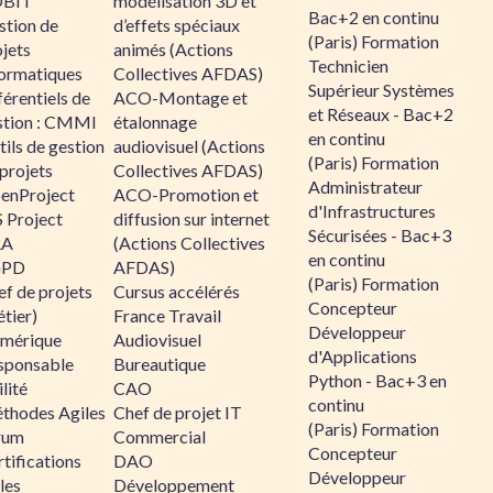
BIT
modélisation 3D et
Bac+2 en continu
stion de
d’effets spéciaux
(Paris) Formation
jets
animés (Actions
Technicien
formatiques
Collectives AFDAS)
Supérieur Systèmes
érentiels de
ACO-Montage et
et Réseaux - Bac+2
stion : CMMI
étalonnage
en continu
ils de gestion
audiovisuel (Actions
(Paris) Formation
projets
Collectives AFDAS)
Administrateur
enProject
ACO-Promotion et
d'Infrastructures
 Project
diffusion sur internet
Sécurisées - Bac+3
RA
(Actions Collectives
en continu
GPD
AFDAS)
(Paris) Formation
f de projets
Cursus accélérés
Concepteur
tier)
France Travail
Développeur
mérique
Audiovisuel
d'Applications
sponsable
Bureautique
Python - Bac+3 en
lité
CAO
continu
thodes Agiles
Chef de projet IT
(Paris) Formation
rum
Commercial
Concepteur
tifications
DAO
Développeur
les
Développement