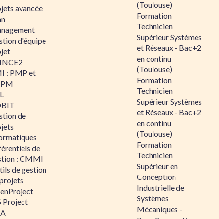
(Toulouse)
ojets avancée
Formation
an
Technicien
nagement
Supérieur Systèmes
stion d'équipe
et Réseaux - Bac+2
jet
en continu
INCE2
(Toulouse)
I : PMP et
Formation
APM
Technicien
IL
Supérieur Systèmes
BIT
et Réseaux - Bac+2
stion de
en continu
jets
(Toulouse)
formatiques
Formation
érentiels de
Technicien
stion : CMMI
Supérieur en
ils de gestion
Conception
projets
Industrielle de
enProject
Systèmes
 Project
Mécaniques -
RA