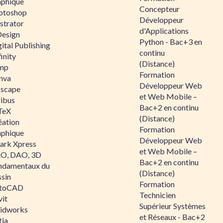
aphique
Concepteur
otoshop
Développeur
ustrator
d'Applications
Design
Python - Bac+3 en
ital Publishing
continu
inity
(Distance)
mp
Formation
nva
Développeur Web
kscape
et Web Mobile –
ribus
Bac+2 en continu
TeX
(Distance)
éation
Formation
aphique
Développeur Web
ark Xpress
et Web Mobile –
O, DAO, 3D
Bac+2 en continu
ndamentaux du
(Distance)
ssin
Formation
toCAD
Technicien
vit
Supérieur Systèmes
lidworks
et Réseaux - Bac+2
tia