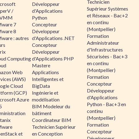
Technicien
crosoft
Développeur
Supérieur Systèmes
perV /
d'Applications
et Réseaux - Bac+2
CVMM
Python
en continu
ware 7
Concepteur
(Montpellier)
ware 8
Développeur
Formation
ware : autres
d'Applications .NET
Administrateur
urs
Concepteur
d'Infrastructures
rix
Développeur
Sécurisées - Bac+3
oud Computing
d'Applications PHP
en continu
oud
Mastere
(Montpellier)
azon Web
Applications
Formation
rvices (AWS)
Intelligentes et
Concepteur
ogle Cloud
BigData
Développeur
atform (GCP)
Ingénierie et
d'Applications
crosoft Azure
modélisation
Python - Bac+3 en
5
BIM Modeleur du
continu
ministration
bâtiment
(Montpellier)
tanix
Coordinateur BIM
Formation
ware
Technicien Supérieur
Concepteur
enStack et
en Conception
Développeur