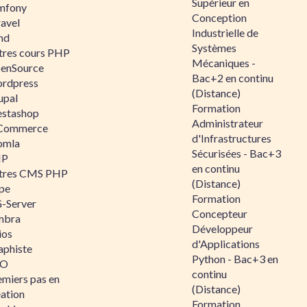
Supérieur en
mfony
Conception
ravel
Industrielle de
nd
Systèmes
tres cours PHP
Mécaniques -
enSource
Bac+2 en continu
rdpress
(Distance)
upal
Formation
estashop
Administrateur
Commerce
d'Infrastructures
omla
Sécurisées - Bac+3
IP
en continu
tres CMS PHP
(Distance)
pe
Formation
-Server
Concepteur
mbra
Développeur
ios
d'Applications
aphiste
Python - Bac+3 en
AO
continu
emiers pas en
(Distance)
éation
Formation