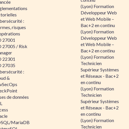
ancée
(Lyon) Formation
glementations
Développeur Web
torielles
et Web Mobile –
ersécurité :
Bac+2 en continu
rmes, risques
(Lyon) Formation
opérations
Développeur Web
O 27001
et Web Mobile –
O 27005 / Risk
Bac+2 en continu
nager
(Lyon) Formation
O 22301
Technicien
O 27035
Supérieur Systèmes
ersécurité :
et Réseaux - Bac+2
oud &
en continu
vSecOps
(Lyon) Formation
eckPoint
Technicien
ses de données
Supérieur Systèmes
L
et Réseaux - Bac+2
cess
en continu
acle
(Lyon) Formation
SQL/MariaDB
Technicien
stgreSQL