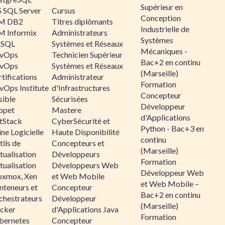
Supérieur en
 SQL Server
Cursus
Conception
M DB2
Titres diplômants
Industrielle de
M Informix
Administrateurs
Systèmes
SQL
Systèmes et Réseaux
Mécaniques -
vOps
Technicien Supérieur
Bac+2 en continu
vOps
Systèmes et Réseaux
(Marseille)
tifications
Administrateur
Formation
vOps Institute
d'Infrastructures
Concepteur
sible
Sécurisées
Développeur
ppet
Mastere
d'Applications
ltStack
CyberSécurité et
Python - Bac+3 en
ne Logicielle
Haute Disponibilité
continu
ils de
Concepteurs et
(Marseille)
tualisation
Développeurs
Formation
tualisation
Développeurs Web
Développeur Web
oxmox, Xen
et Web Mobile
et Web Mobile –
nteneurs et
Concepteur
Bac+2 en continu
chestrateurs
Développeur
(Marseille)
cker
d'Applications Java
Formation
bernetes
Concepteur