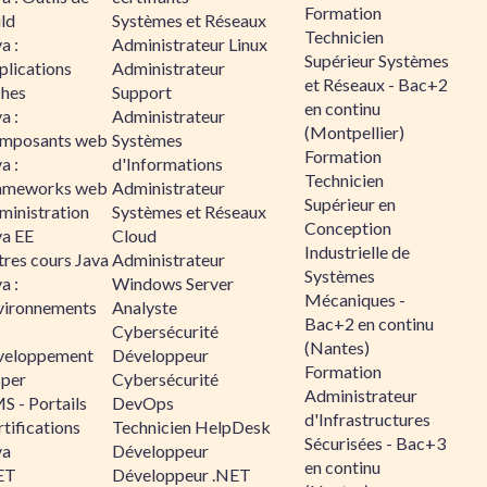
Formation
ld
Systèmes et Réseaux
Technicien
a :
Administrateur Linux
Supérieur Systèmes
plications
Administrateur
et Réseaux - Bac+2
ches
Support
en continu
a :
Administrateur
(Montpellier)
mposants web
Systèmes
Formation
a :
d'Informations
Technicien
ameworks web
Administrateur
Supérieur en
ministration
Systèmes et Réseaux
Conception
va EE
Cloud
Industrielle de
tres cours Java
Administrateur
Systèmes
a :
Windows Server
Mécaniques -
vironnements
Analyste
Bac+2 en continu
Cybersécurité
(Nantes)
veloppement
Développeur
Formation
sper
Cybersécurité
Administrateur
S - Portails
DevOps
d'Infrastructures
tifications
Technicien HelpDesk
Sécurisées - Bac+3
va
Développeur
en continu
ET
Développeur .NET