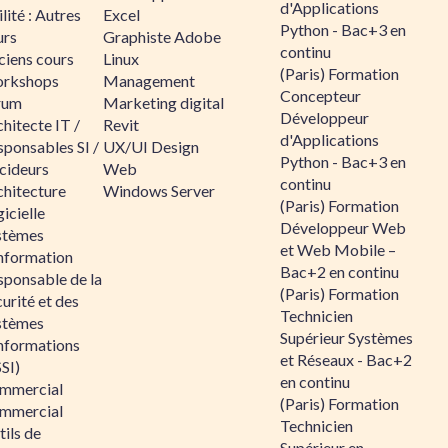
d'Applications
lité : Autres
Excel
Python - Bac+3 en
urs
Graphiste Adobe
continu
ciens cours
Linux
(Paris) Formation
rkshops
Management
Concepteur
rum
Marketing digital
Développeur
hitecte IT /
Revit
d'Applications
sponsables SI /
UX/UI Design
Python - Bac+3 en
cideurs
Web
continu
chitecture
Windows Server
(Paris) Formation
icielle
Développeur Web
stèmes
et Web Mobile –
information
Bac+2 en continu
sponsable de la
(Paris) Formation
urité et des
Technicien
stèmes
Supérieur Systèmes
informations
et Réseaux - Bac+2
SI)
en continu
mmercial
(Paris) Formation
mmercial
Technicien
ils de
Supérieur en