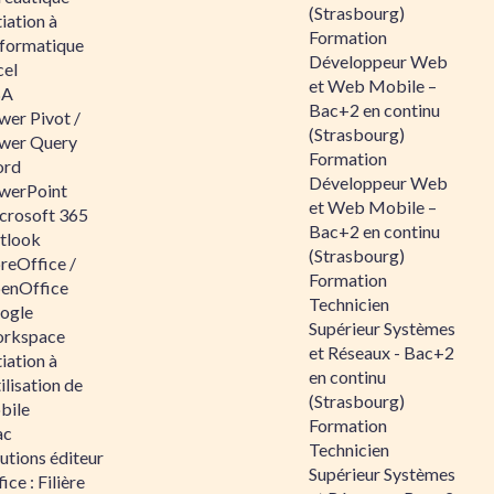
(Strasbourg)
tiation à
Formation
nformatique
Développeur Web
cel
et Web Mobile –
BA
Bac+2 en continu
wer Pivot /
(Strasbourg)
wer Query
Formation
rd
Développeur Web
werPoint
et Web Mobile –
crosoft 365
Bac+2 en continu
tlook
(Strasbourg)
reOffice /
Formation
enOffice
Technicien
ogle
Supérieur Systèmes
rkspace
et Réseaux - Bac+2
tiation à
en continu
tilisation de
(Strasbourg)
bile
Formation
ac
Technicien
utions éditeur
Supérieur Systèmes
ice : Filière