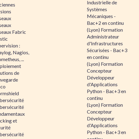
Industrielle de
ciennes
Systèmes
rsions
Mécaniques -
seaux
Bac+2 en continu
seaux
(Lyon) Formation
seaux Fabric
Administrateur
stic
d'Infrastructures
ervision :
Sécurisées - Bac+3
aylog, Nagios,
en continu
metheus, ...
(Lyon) Formation
ploiement
Concepteur
utions de
Développeur
uvegarde
d'Applications
sco
Python - Bac+3 en
ormshield
continu
bersécurité
(Lyon) Formation
bersécurité
Concepteur
ndamentaux
Développeur
cking et
d'Applications
urité
Python - Bac+3 en
bersécurité
continu