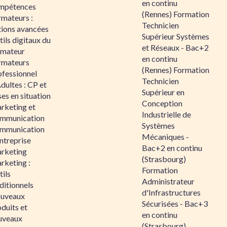
en continu
mpétences
(Rennes) Formation
rmateurs :
Technicien
tions avancées
Supérieur Systèmes
ils digitaux du
et Réseaux - Bac+2
rmateur
en continu
rmateurs
(Rennes) Formation
ofessionnel
Technicien
dultes : CP et
Supérieur en
es en situation
Conception
rketing et
Industrielle de
mmunication
Systèmes
mmunication
Mécaniques -
ntreprise
Bac+2 en continu
rketing
(Strasbourg)
rketing :
Formation
ils
Administrateur
ditionnels
d'Infrastructures
uveaux
Sécurisées - Bac+3
duits et
en continu
uveaux
(Strasbourg)