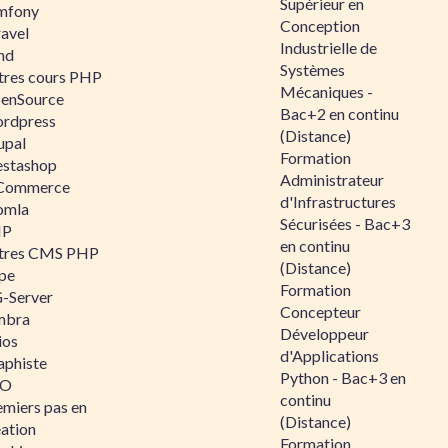
Supérieur en
mfony
Conception
ravel
Industrielle de
nd
Systèmes
tres cours PHP
Mécaniques -
enSource
Bac+2 en continu
rdpress
(Distance)
upal
Formation
estashop
Administrateur
Commerce
d'Infrastructures
omla
Sécurisées - Bac+3
IP
en continu
tres CMS PHP
(Distance)
pe
Formation
-Server
Concepteur
mbra
Développeur
ios
d'Applications
aphiste
Python - Bac+3 en
AO
continu
emiers pas en
(Distance)
éation
Formation