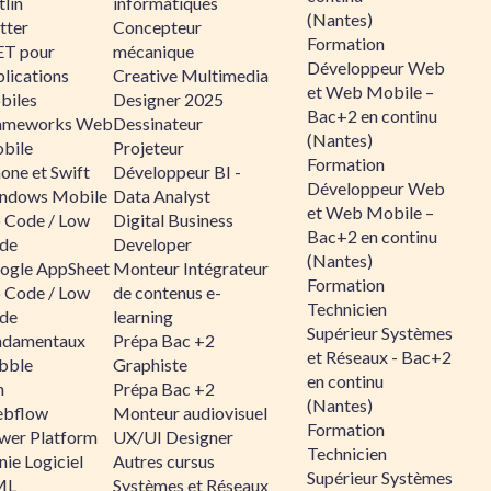
lin
informatiques
(Nantes)
tter
Concepteur
Formation
ET pour
mécanique
Développeur Web
lications
Creative Multimedia
et Web Mobile –
biles
Designer 2025
Bac+2 en continu
ameworks Web
Dessinateur
(Nantes)
bile
Projeteur
Formation
one et Swift
Développeur BI -
Développeur Web
ndows Mobile
Data Analyst
et Web Mobile –
 Code / Low
Digital Business
Bac+2 en continu
de
Developer
(Nantes)
ogle AppSheet
Monteur Intégrateur
Formation
 Code / Low
de contenus e-
Technicien
de
learning
Supérieur Systèmes
ndamentaux
Prépa Bac +2
et Réseaux - Bac+2
bble
Graphiste
en continu
n
Prépa Bac +2
(Nantes)
bflow
Monteur audiovisuel
Formation
wer Platform
UX/UI Designer
Technicien
ie Logiciel
Autres cursus
Supérieur Systèmes
ML
Systèmes et Réseaux