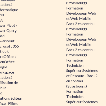
(Strasbourg)
tiation à
Formation
nformatique
Développeur Web
cel
et Web Mobile –
BA
Bac+2 en continu
wer Pivot /
(Strasbourg)
wer Query
Formation
rd
Développeur Web
werPoint
et Web Mobile –
crosoft 365
Bac+2 en continu
tlook
(Strasbourg)
reOffice /
Formation
enOffice
Technicien
ogle
Supérieur Systèmes
rkspace
et Réseaux - Bac+2
tiation à
en continu
tilisation de
(Strasbourg)
bile
Formation
ac
Technicien
utions éditeur
Supérieur Systèmes
ice : Filière