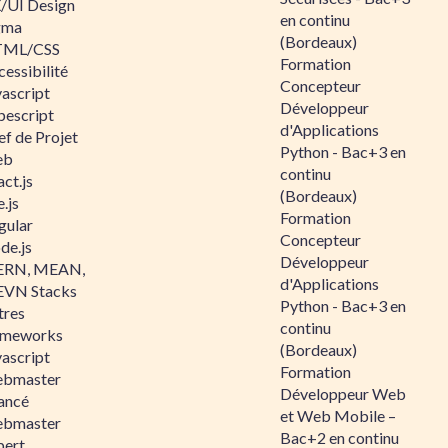
/UI Design
en continu
gma
(Bordeaux)
ML/CSS
Formation
essibilité
Concepteur
vascript
Développeur
pescript
d'Applications
ef de Projet
Python - Bac+3 en
eb
continu
ct.js
(Bordeaux)
.js
Formation
gular
Concepteur
de.js
Développeur
RN, MEAN,
d'Applications
VN Stacks
Python - Bac+3 en
tres
continu
ameworks
(Bordeaux)
vascript
Formation
bmaster
Développeur Web
ancé
et Web Mobile –
bmaster
Bac+2 en continu
pert