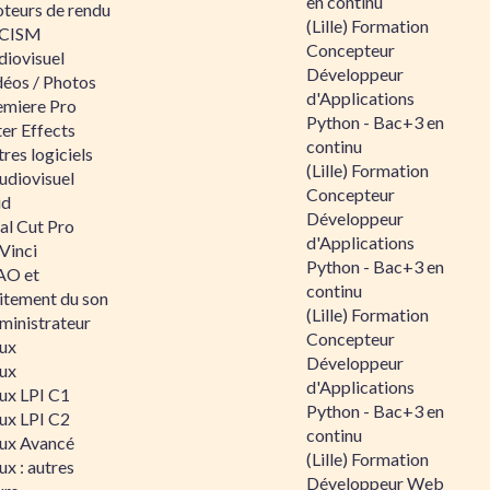
en continu
teurs de rendu
(Lille) Formation
CISM
Concepteur
diovisuel
Développeur
déos / Photos
d'Applications
emiere Pro
Python - Bac+3 en
er Effects
continu
res logiciels
(Lille) Formation
udiovisuel
Concepteur
id
Développeur
al Cut Pro
d'Applications
Vinci
Python - Bac+3 en
O et
continu
aitement du son
(Lille) Formation
ministrateur
Concepteur
nux
Développeur
nux
d'Applications
nux LPI C1
Python - Bac+3 en
nux LPI C2
continu
nux Avancé
(Lille) Formation
ux : autres
Développeur Web