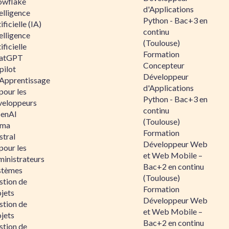
owflake
d'Applications
elligence
Python - Bac+3 en
ificielle (IA)
continu
elligence
(Toulouse)
ificielle
Formation
atGPT
Concepteur
pilot
Développeur
 Apprentissage
d'Applications
pour les
Python - Bac+3 en
veloppeurs
continu
enAI
(Toulouse)
ama
Formation
stral
Développeur Web
pour les
et Web Mobile –
ministrateurs
Bac+2 en continu
stèmes
(Toulouse)
stion de
Formation
jets
Développeur Web
stion de
et Web Mobile –
jets
Bac+2 en continu
stion de