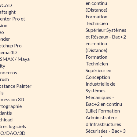
en continu
WCAD
(Distance)
aftsight
Formation
entor Pro et
Technicien
sion
Supérieur Systèmes
eo
et Réseaux - Bac+2
ender
en continu
etchup Pro
(Distance)
nema 4D
Formation
SMAX / Maya
Technicien
ity
Supérieur en
inoceros
Conception
rush
Industrielle de
bstance Painter
Systèmes
is
Mécaniques -
pression 3D
Bac+2 en continu
rtographie
(Lille) Formation
lantis
Administrateur
chicad
d'Infrastructures
res logiciels
Sécurisées - Bac+3
O/DAO/3D