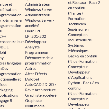
et Réseaux - Bac+2
alyse et
Administrateur
en continu
délisation
Windows Server
(Nantes)
ogrammation
Administrateur
Formation
en démarrer en
Windows Server -
Technicien
ogrammation
accéléré
Supérieur en
ML
Linux LPI
Conception
C++
LPI 201-202
Industrielle de
crocontroleurs
Développeur
Systèmes
OBOL
Analyste
Mécaniques -
lphi
Programmeur
Bac+2 en continu
by
Découverte de la
(Nice) Formation
tres langages
programmation
Concepteur
nDev
Autres
Développeur
ogrammation
After Effects
d'Applications
ctionnelle et
(Adobe)
Python - Bac+3 en
gique
AutoCAD 2D-3D /
continu
ckaging
Revit Architecture
(Nice) Formation
pplications
Graphiste accéléré
Concepteur
ngage R
Graphiste
Développeur
sts
Multimedia