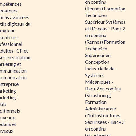
en continu
mpétences
(Rennes) Formation
rmateurs :
Technicien
tions avancées
Supérieur Systèmes
ils digitaux du
et Réseaux - Bac+2
rmateur
en continu
rmateurs
(Rennes) Formation
ofessionnel
Technicien
dultes : CP et
Supérieur en
es en situation
Conception
rketing et
Industrielle de
mmunication
Systèmes
mmunication
Mécaniques -
ntreprise
Bac+2 en continu
rketing
(Strasbourg)
rketing :
Formation
ils
Administrateur
ditionnels
d'Infrastructures
uveaux
Sécurisées - Bac+3
duits et
en continu
uveaux
(Strasbourg)