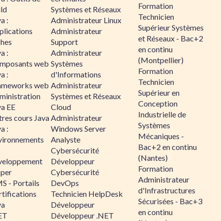
Formation
ld
Systèmes et Réseaux
Technicien
a :
Administrateur Linux
Supérieur Systèmes
plications
Administrateur
et Réseaux - Bac+2
ches
Support
en continu
a :
Administrateur
(Montpellier)
mposants web
Systèmes
Formation
a :
d'Informations
Technicien
ameworks web
Administrateur
Supérieur en
ministration
Systèmes et Réseaux
Conception
va EE
Cloud
Industrielle de
tres cours Java
Administrateur
Systèmes
a :
Windows Server
Mécaniques -
vironnements
Analyste
Bac+2 en continu
Cybersécurité
(Nantes)
veloppement
Développeur
Formation
sper
Cybersécurité
Administrateur
S - Portails
DevOps
d'Infrastructures
tifications
Technicien HelpDesk
Sécurisées - Bac+3
va
Développeur
en continu
ET
Développeur .NET