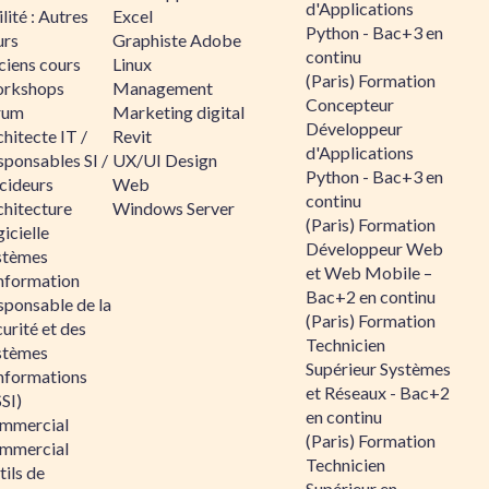
d'Applications
lité : Autres
Excel
Python - Bac+3 en
urs
Graphiste Adobe
continu
ciens cours
Linux
(Paris) Formation
rkshops
Management
Concepteur
rum
Marketing digital
Développeur
hitecte IT /
Revit
d'Applications
sponsables SI /
UX/UI Design
Python - Bac+3 en
cideurs
Web
continu
chitecture
Windows Server
(Paris) Formation
icielle
Développeur Web
stèmes
et Web Mobile –
information
Bac+2 en continu
sponsable de la
(Paris) Formation
urité et des
Technicien
stèmes
Supérieur Systèmes
informations
et Réseaux - Bac+2
SI)
en continu
mmercial
(Paris) Formation
mmercial
Technicien
ils de
Supérieur en