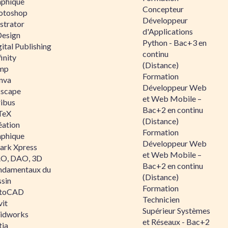
aphique
Concepteur
otoshop
Développeur
ustrator
d'Applications
Design
Python - Bac+3 en
ital Publishing
continu
inity
(Distance)
mp
Formation
nva
Développeur Web
kscape
et Web Mobile –
ribus
Bac+2 en continu
TeX
(Distance)
éation
Formation
aphique
Développeur Web
ark Xpress
et Web Mobile –
O, DAO, 3D
Bac+2 en continu
ndamentaux du
(Distance)
ssin
Formation
toCAD
Technicien
vit
Supérieur Systèmes
lidworks
et Réseaux - Bac+2
tia