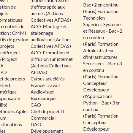
BIT
modélisation 3D et
Bac+2 en continu
stion de
d’effets spéciaux
(Paris) Formation
jets
animés (Actions
Technicien
formatiques
Collectives AFDAS)
Supérieur Systèmes
érentiels de
ACO-Montage et
et Réseaux - Bac+2
stion : CMMI
étalonnage
en continu
ils de gestion
audiovisuel (Actions
(Paris) Formation
projets
Collectives AFDAS)
Administrateur
enProject
ACO-Promotion et
d'Infrastructures
 Project
diffusion sur internet
Sécurisées - Bac+3
RA
(Actions Collectives
en continu
GPD
AFDAS)
(Paris) Formation
f de projets
Cursus accélérés
Concepteur
tier)
France Travail
Développeur
mérique
Audiovisuel
d'Applications
sponsable
Bureautique
Python - Bac+3 en
lité
CAO
continu
thodes Agiles
Chef de projet IT
(Paris) Formation
rum
Commercial
Concepteur
tifications
DAO
Développeur
les
Développement