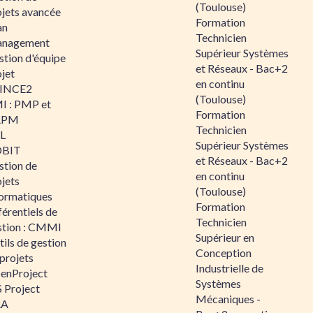
(Toulouse)
ojets avancée
Formation
an
Technicien
nagement
Supérieur Systèmes
stion d'équipe
et Réseaux - Bac+2
jet
en continu
INCE2
(Toulouse)
I : PMP et
Formation
APM
Technicien
IL
Supérieur Systèmes
BIT
et Réseaux - Bac+2
stion de
en continu
jets
(Toulouse)
formatiques
Formation
érentiels de
Technicien
stion : CMMI
Supérieur en
ils de gestion
Conception
projets
Industrielle de
enProject
Systèmes
 Project
Mécaniques -
RA