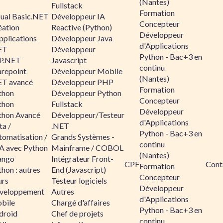
(Nantes)
Fullstack
Formation
sual Basic.NET
Développeur IA
Concepteur
éation
Reactive (Python)
Développeur
pplications
Développeur Java
d'Applications
ET
Développeur
Python - Bac+3 en
P.NET
Javascript
continu
arepoint
Développeur Mobile
(Nantes)
ET avancé
Développeur PHP
Formation
thon
Développeur Python
Concepteur
thon
Fullstack
Développeur
thon Avancé
Développeur/Testeur
d'Applications
ta /
.NET
Python - Bac+3 en
tomatisation /
Grands Systèmes -
continu
A avec Python
Mainframe / COBOL
(Nantes)
ango
Intégrateur Front-
CPF
Cont
Formation
hon : autres
End (Javascript)
Concepteur
urs
Testeur logiciels
Développeur
veloppement
Autres
d'Applications
bile
Chargé d'affaires
Python - Bac+3 en
droid
Chef de projets
continu