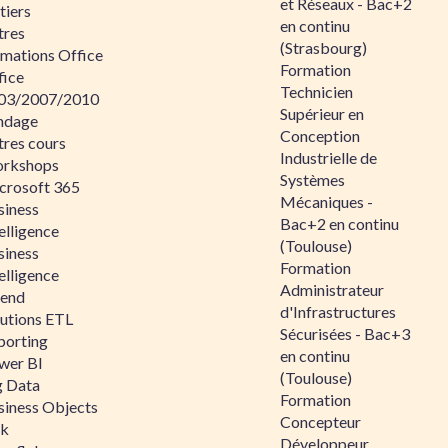
et Réseaux - Bac+2
tiers
en continu
tres
(Strasbourg)
rmations Office
Formation
fice
Technicien
03/2007/2010
Supérieur en
ndage
Conception
tres cours
Industrielle de
rkshops
Systèmes
crosoft 365
Mécaniques -
siness
Bac+2 en continu
elligence
(Toulouse)
siness
Formation
elligence
Administrateur
lend
d'Infrastructures
lutions ETL
Sécurisées - Bac+3
porting
en continu
wer BI
(Toulouse)
g Data
Formation
siness Objects
Concepteur
ik
Développeur