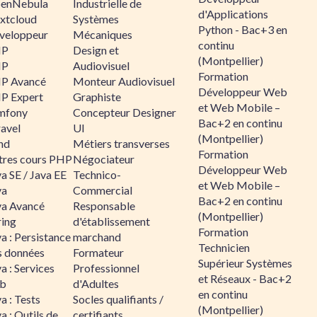
enNebula
Industrielle de
d'Applications
xtcloud
Systèmes
Python - Bac+3 en
veloppeur
Mécaniques
continu
HP
Design et
(Montpellier)
HP
Audiovisuel
Formation
P Avancé
Monteur Audiovisuel
Développeur Web
P Expert
Graphiste
et Web Mobile –
mfony
Concepteur Designer
Bac+2 en continu
ravel
UI
(Montpellier)
nd
Métiers transverses
Formation
tres cours PHP
Négociateur
Développeur Web
a SE / Java EE
Technico-
et Web Mobile –
va
Commercial
Bac+2 en continu
va Avancé
Responsable
(Montpellier)
ring
d'établissement
Formation
a : Persistance
marchand
Technicien
s données
Formateur
Supérieur Systèmes
a : Services
Professionnel
et Réseaux - Bac+2
b
d'Adultes
en continu
a : Tests
Socles qualifiants /
(Montpellier)
a : Outils de
certifiants