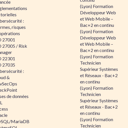
ancée
(Lyon) Formation
glementations
Développeur Web
torielles
et Web Mobile –
ersécurité :
Bac+2 en continu
rmes, risques
(Lyon) Formation
opérations
Développeur Web
O 27001
et Web Mobile –
O 27005 / Risk
Bac+2 en continu
nager
(Lyon) Formation
O 22301
Technicien
O 27035
Supérieur Systèmes
ersécurité :
et Réseaux - Bac+2
oud &
en continu
vSecOps
(Lyon) Formation
eckPoint
Technicien
ses de données
Supérieur Systèmes
L
et Réseaux - Bac+2
cess
en continu
acle
(Lyon) Formation
SQL/MariaDB
Technicien
stgreSQL