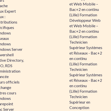
urs
et Web Mobile –
ache
Bac+2 en continu
nux Expert
(Lille) Formation
ux :
Développeur Web
tributions
et Web Mobile –
écifiques
Bac+2 en continu
ndows
(Lille) Formation
seaux
Technicien
ndows
Supérieur Systèmes
ndows Server
et Réseaux - Bac+2
wershell
en continu
ive Directory,
(Lille) Formation
O, RDS
Technicien
ministration
Supérieur Systèmes
ancée
et Réseaux - Bac+2
rs officiels
en continu
change
(Lille) Formation
tres cours
Technicien
ndows
Supérieur en
arepoint
Conception
nc Server