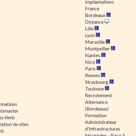
Implantations
France
Bordeaux
Distance
Lille
Lyon
Marseille
Montpellier
Nantes
Nice
Paris
Rennes
Strasbourg
Toulouse
Recrutement
Alternance
rmations
(Bordeaux)
bmaster
Formation
tes Web
Administrateur
ation de sites
d'Infrastructures
eb
Sécurisées - Bac+3