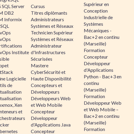
Supérieur en
 SQL Server
Cursus
Conception
M DB2
Titres diplômants
Industrielle de
M Informix
Administrateurs
Systèmes
SQL
Systèmes et Réseaux
Mécaniques -
vOps
Technicien Supérieur
Bac+2 en continu
vOps
Systèmes et Réseaux
(Marseille)
tifications
Administrateur
Formation
vOps Institute
d'Infrastructures
Concepteur
sible
Sécurisées
Développeur
ppet
Mastere
d'Applications
ltStack
CyberSécurité et
Python - Bac+3 en
ne Logicielle
Haute Disponibilité
continu
ils de
Concepteurs et
(Marseille)
tualisation
Développeurs
Formation
tualisation
Développeurs Web
Développeur Web
oxmox, Xen
et Web Mobile
et Web Mobile –
nteneurs et
Concepteur
Bac+2 en continu
chestrateurs
Développeur
(Marseille)
cker
d'Applications Java
Formation
bernetes
Concepteur