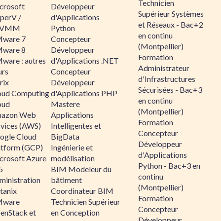
Technicien
crosoft
Développeur
Supérieur Systèmes
perV /
d'Applications
et Réseaux - Bac+2
CVMM
Python
en continu
ware 7
Concepteur
(Montpellier)
ware 8
Développeur
Formation
ware : autres
d'Applications .NET
Administrateur
urs
Concepteur
d'Infrastructures
rix
Développeur
Sécurisées - Bac+3
oud Computing
d'Applications PHP
en continu
oud
Mastere
(Montpellier)
azon Web
Applications
Formation
rvices (AWS)
Intelligentes et
Concepteur
ogle Cloud
BigData
Développeur
atform (GCP)
Ingénierie et
d'Applications
crosoft Azure
modélisation
Python - Bac+3 en
5
BIM Modeleur du
continu
ministration
bâtiment
(Montpellier)
tanix
Coordinateur BIM
Formation
ware
Technicien Supérieur
Concepteur
enStack et
en Conception
Développeur