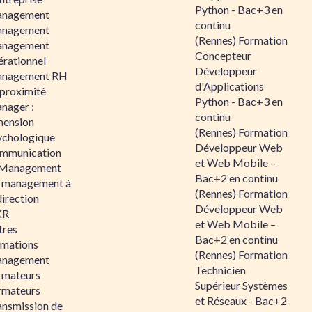
Python - Bac+3 en
nagement
continu
nagement
(Rennes) Formation
nagement
Concepteur
érationnel
Développeur
nagement RH
d'Applications
 proximité
Python - Bac+3 en
nager :
continu
mension
(Rennes) Formation
ychologique
Développeur Web
mmunication
et Web Mobile –
 Management
Bac+2 en continu
 management à
(Rennes) Formation
direction
Développeur Web
KR
et Web Mobile –
tres
Bac+2 en continu
rmations
(Rennes) Formation
nagement
Technicien
rmateurs
Supérieur Systèmes
rmateurs
et Réseaux - Bac+2
ansmission de