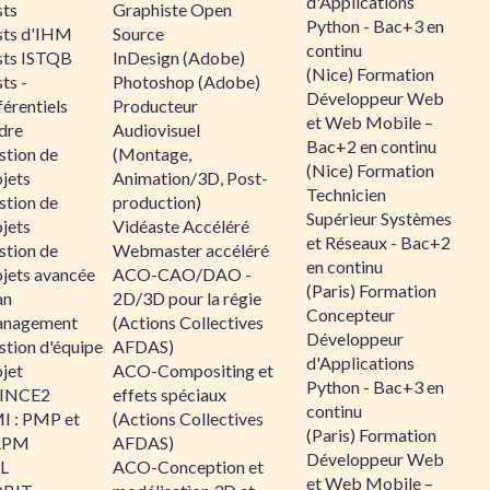
d'Applications
sts
Graphiste Open
Python - Bac+3 en
sts d'IHM
Source
continu
sts ISTQB
InDesign (Adobe)
(Nice) Formation
ts -
Photoshop (Adobe)
Développeur Web
érentiels
Producteur
et Web Mobile –
dre
Audiovisuel
Bac+2 en continu
stion de
(Montage,
(Nice) Formation
jets
Animation/3D, Post-
Technicien
stion de
production)
Supérieur Systèmes
jets
Vidéaste Accéléré
et Réseaux - Bac+2
stion de
Webmaster accéléré
en continu
ojets avancée
ACO-CAO/DAO -
(Paris) Formation
an
2D/3D pour la régie
Concepteur
nagement
(Actions Collectives
Développeur
stion d'équipe
AFDAS)
d'Applications
jet
ACO-Compositing et
Python - Bac+3 en
INCE2
effets spéciaux
continu
I : PMP et
(Actions Collectives
(Paris) Formation
APM
AFDAS)
Développeur Web
IL
ACO-Conception et
et Web Mobile –