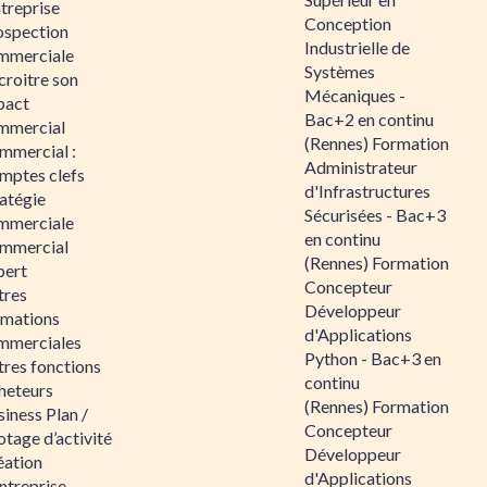
ntreprise
Conception
ospection
Industrielle de
mmerciale
Systèmes
croitre son
Mécaniques -
pact
Bac+2 en continu
mmercial
(Rennes) Formation
mmercial :
Administrateur
mptes clefs
d'Infrastructures
atégie
Sécurisées - Bac+3
mmerciale
en continu
mmercial
(Rennes) Formation
pert
Concepteur
tres
Développeur
rmations
d'Applications
mmerciales
Python - Bac+3 en
tres fonctions
continu
heteurs
(Rennes) Formation
iness Plan /
Concepteur
otage d’activité
Développeur
éation
d'Applications
ntreprise