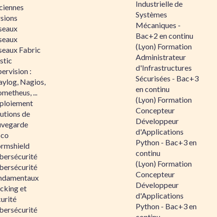
Industrielle de
ciennes
Systèmes
rsions
Mécaniques -
seaux
Bac+2 en continu
seaux
(Lyon) Formation
seaux Fabric
Administrateur
stic
d'Infrastructures
ervision :
Sécurisées - Bac+3
aylog, Nagios,
en continu
metheus, ...
(Lyon) Formation
ploiement
Concepteur
utions de
Développeur
uvegarde
d'Applications
sco
Python - Bac+3 en
ormshield
continu
bersécurité
(Lyon) Formation
bersécurité
Concepteur
ndamentaux
Développeur
cking et
d'Applications
urité
Python - Bac+3 en
bersécurité
continu