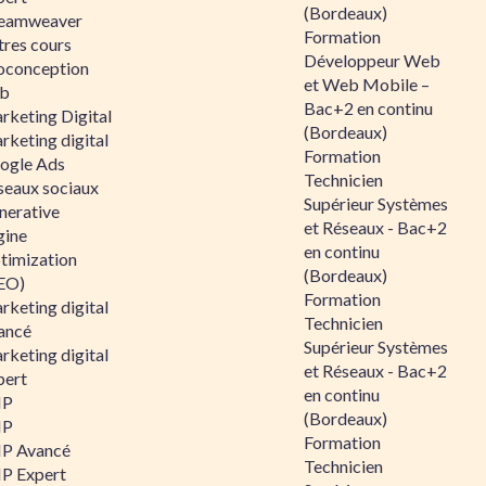
(Bordeaux)
eamweaver
Formation
tres cours
Développeur Web
oconception
et Web Mobile –
b
Bac+2 en continu
rketing Digital
(Bordeaux)
rketing digital
Formation
ogle Ads
Technicien
seaux sociaux
Supérieur Systèmes
nerative
et Réseaux - Bac+2
gine
en continu
timization
(Bordeaux)
EO)
Formation
rketing digital
Technicien
ancé
Supérieur Systèmes
rketing digital
et Réseaux - Bac+2
pert
en continu
HP
(Bordeaux)
HP
Formation
P Avancé
Technicien
P Expert