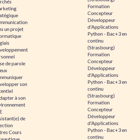
rchés
Formation
rketing
Concepteur
ratégique
Développeur
mmunication
d'Applications
s un projet
Python - Bac+3 en
formatique
continu
glais
(Strasbourg)
veloppement
Formation
rsonnel
Concepteur
se de parole
Développeur
eux
d'Applications
mmuniquer
Python - Bac+3 en
velopper son
continu
entiel
(Strasbourg)
dapter à son
Formation
vironnement
Concepteur
E
Développeur
istant(e) de
d'Applications
ection
Python - Bac+3 en
tres Cours
continu
reautique