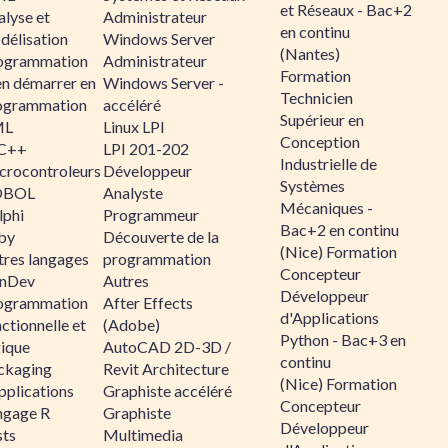
et Réseaux - Bac+2
alyse et
Administrateur
en continu
délisation
Windows Server
(Nantes)
ogrammation
Administrateur
Formation
en démarrer en
Windows Server -
Technicien
ogrammation
accéléré
Supérieur en
ML
Linux LPI
Conception
C++
LPI 201-202
Industrielle de
crocontroleurs
Développeur
Systèmes
OBOL
Analyste
Mécaniques -
lphi
Programmeur
Bac+2 en continu
by
Découverte de la
(Nice) Formation
tres langages
programmation
Concepteur
nDev
Autres
Développeur
ogrammation
After Effects
d'Applications
ctionnelle et
(Adobe)
Python - Bac+3 en
gique
AutoCAD 2D-3D /
continu
ckaging
Revit Architecture
(Nice) Formation
pplications
Graphiste accéléré
Concepteur
ngage R
Graphiste
Développeur
sts
Multimedia