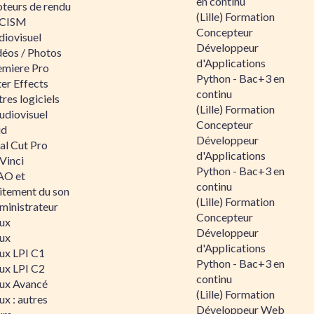
en continu
teurs de rendu
(Lille) Formation
CISM
Concepteur
diovisuel
Développeur
déos / Photos
d'Applications
emiere Pro
Python - Bac+3 en
er Effects
continu
res logiciels
(Lille) Formation
udiovisuel
Concepteur
id
Développeur
al Cut Pro
d'Applications
Vinci
Python - Bac+3 en
O et
continu
aitement du son
(Lille) Formation
ministrateur
Concepteur
nux
Développeur
nux
d'Applications
nux LPI C1
Python - Bac+3 en
nux LPI C2
continu
nux Avancé
(Lille) Formation
ux : autres
Développeur Web