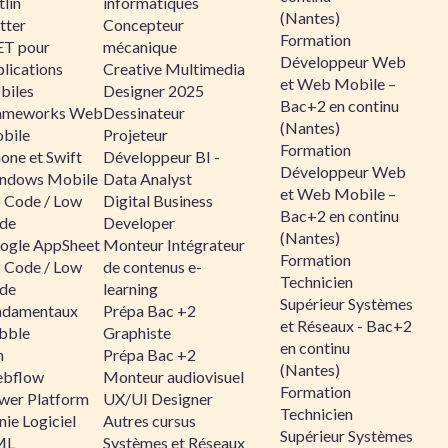
lin
informatiques
(Nantes)
tter
Concepteur
Formation
ET pour
mécanique
Développeur Web
lications
Creative Multimedia
et Web Mobile –
biles
Designer 2025
Bac+2 en continu
ameworks Web
Dessinateur
(Nantes)
bile
Projeteur
Formation
one et Swift
Développeur BI -
Développeur Web
ndows Mobile
Data Analyst
et Web Mobile –
 Code / Low
Digital Business
Bac+2 en continu
de
Developer
(Nantes)
ogle AppSheet
Monteur Intégrateur
Formation
 Code / Low
de contenus e-
Technicien
de
learning
Supérieur Systèmes
ndamentaux
Prépa Bac +2
et Réseaux - Bac+2
bble
Graphiste
en continu
n
Prépa Bac +2
(Nantes)
bflow
Monteur audiovisuel
Formation
wer Platform
UX/UI Designer
Technicien
ie Logiciel
Autres cursus
Supérieur Systèmes
ML
Systèmes et Réseaux