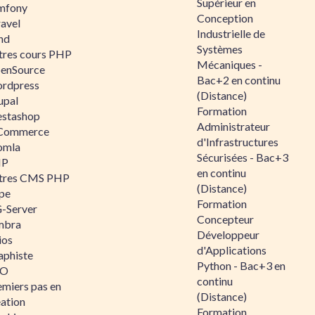
Supérieur en
mfony
Conception
ravel
Industrielle de
nd
Systèmes
tres cours PHP
Mécaniques -
enSource
Bac+2 en continu
rdpress
(Distance)
upal
Formation
estashop
Administrateur
Commerce
d'Infrastructures
omla
Sécurisées - Bac+3
IP
en continu
tres CMS PHP
(Distance)
pe
Formation
-Server
Concepteur
mbra
Développeur
ios
d'Applications
aphiste
Python - Bac+3 en
AO
continu
emiers pas en
(Distance)
éation
Formation