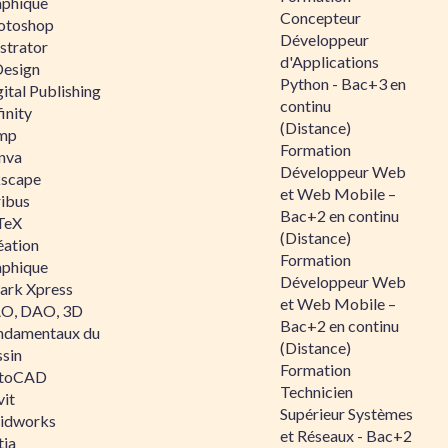
aphique
Concepteur
otoshop
Développeur
ustrator
d'Applications
Design
Python - Bac+3 en
ital Publishing
continu
inity
(Distance)
mp
Formation
nva
Développeur Web
kscape
et Web Mobile –
ribus
Bac+2 en continu
TeX
(Distance)
éation
Formation
aphique
Développeur Web
ark Xpress
et Web Mobile –
O, DAO, 3D
Bac+2 en continu
ndamentaux du
(Distance)
ssin
Formation
toCAD
Technicien
vit
Supérieur Systèmes
lidworks
et Réseaux - Bac+2
tia