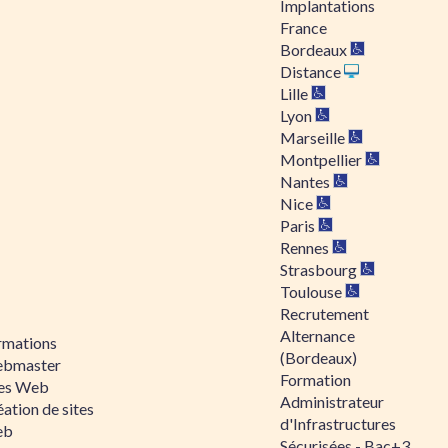
Implantations
France
Bordeaux
Distance
Lille
Lyon
Marseille
Montpellier
Nantes
Nice
Paris
Rennes
Strasbourg
Toulouse
Recrutement
Alternance
rmations
(Bordeaux)
bmaster
Formation
tes Web
Administrateur
ation de sites
d'Infrastructures
eb
Sécurisées - Bac+3