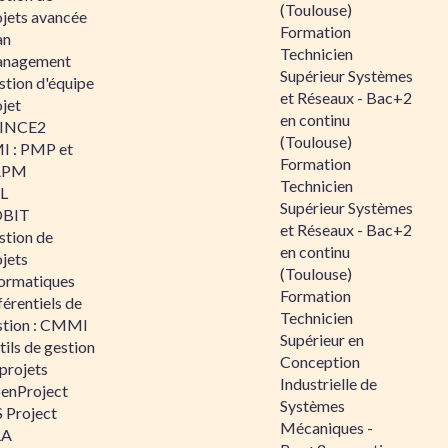
(Toulouse)
ojets avancée
Formation
an
Technicien
nagement
Supérieur Systèmes
stion d'équipe
et Réseaux - Bac+2
jet
en continu
INCE2
(Toulouse)
I : PMP et
Formation
APM
Technicien
IL
Supérieur Systèmes
BIT
et Réseaux - Bac+2
stion de
en continu
jets
(Toulouse)
formatiques
Formation
érentiels de
Technicien
stion : CMMI
Supérieur en
ils de gestion
Conception
projets
Industrielle de
enProject
Systèmes
 Project
Mécaniques -
RA