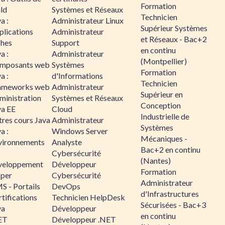
Formation
ld
Systèmes et Réseaux
Technicien
a :
Administrateur Linux
Supérieur Systèmes
plications
Administrateur
et Réseaux - Bac+2
ches
Support
en continu
a :
Administrateur
(Montpellier)
mposants web
Systèmes
Formation
a :
d'Informations
Technicien
ameworks web
Administrateur
Supérieur en
ministration
Systèmes et Réseaux
Conception
va EE
Cloud
Industrielle de
tres cours Java
Administrateur
Systèmes
a :
Windows Server
Mécaniques -
vironnements
Analyste
Bac+2 en continu
Cybersécurité
(Nantes)
veloppement
Développeur
Formation
sper
Cybersécurité
Administrateur
S - Portails
DevOps
d'Infrastructures
tifications
Technicien HelpDesk
Sécurisées - Bac+3
va
Développeur
en continu
ET
Développeur .NET