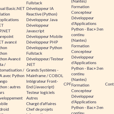
(Nantes)
Fullstack
Formation
sual Basic.NET
Développeur IA
Concepteur
éation
Reactive (Python)
Développeur
pplications
Développeur Java
d'Applications
ET
Développeur
Python - Bac+3 en
P.NET
Javascript
continu
arepoint
Développeur Mobile
(Nantes)
ET avancé
Développeur PHP
Formation
thon
Développeur Python
Concepteur
thon
Fullstack
Développeur
thon Avancé
Développeur/Testeur
d'Applications
ta /
.NET
Python - Bac+3 en
tomatisation /
Grands Systèmes -
continu
A avec Python
Mainframe / COBOL
(Nantes)
ango
Intégrateur Front-
CPF
Cont
Formation
hon : autres
End (Javascript)
Concepteur
urs
Testeur logiciels
Développeur
veloppement
Autres
d'Applications
bile
Chargé d'affaires
Python - Bac+3 en
droid
Chef de projets
continu