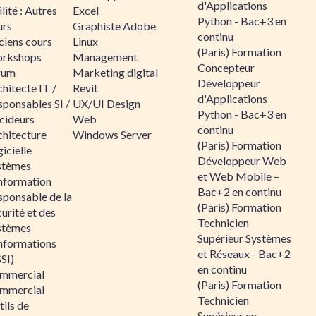
d'Applications
lité : Autres
Excel
Python - Bac+3 en
urs
Graphiste Adobe
continu
ciens cours
Linux
(Paris) Formation
rkshops
Management
Concepteur
rum
Marketing digital
Développeur
hitecte IT /
Revit
d'Applications
sponsables SI /
UX/UI Design
Python - Bac+3 en
cideurs
Web
continu
chitecture
Windows Server
(Paris) Formation
icielle
Développeur Web
stèmes
et Web Mobile –
information
Bac+2 en continu
sponsable de la
(Paris) Formation
urité et des
Technicien
stèmes
Supérieur Systèmes
informations
et Réseaux - Bac+2
SI)
en continu
mmercial
(Paris) Formation
mmercial
Technicien
ils de
Supérieur en