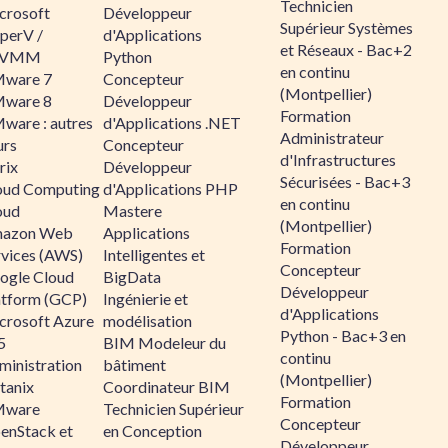
Technicien
crosoft
Développeur
Supérieur Systèmes
perV /
d'Applications
et Réseaux - Bac+2
CVMM
Python
en continu
ware 7
Concepteur
(Montpellier)
ware 8
Développeur
Formation
ware : autres
d'Applications .NET
Administrateur
urs
Concepteur
d'Infrastructures
rix
Développeur
Sécurisées - Bac+3
oud Computing
d'Applications PHP
en continu
oud
Mastere
(Montpellier)
azon Web
Applications
Formation
rvices (AWS)
Intelligentes et
Concepteur
ogle Cloud
BigData
Développeur
atform (GCP)
Ingénierie et
d'Applications
crosoft Azure
modélisation
Python - Bac+3 en
5
BIM Modeleur du
continu
ministration
bâtiment
(Montpellier)
tanix
Coordinateur BIM
Formation
ware
Technicien Supérieur
Concepteur
enStack et
en Conception
Développeur