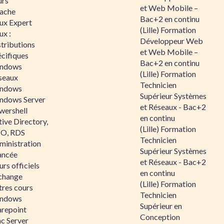
urs
et Web Mobile –
ache
Bac+2 en continu
nux Expert
(Lille) Formation
ux :
Développeur Web
tributions
et Web Mobile –
écifiques
Bac+2 en continu
ndows
(Lille) Formation
seaux
Technicien
ndows
Supérieur Systèmes
ndows Server
et Réseaux - Bac+2
wershell
en continu
ive Directory,
(Lille) Formation
O, RDS
Technicien
ministration
Supérieur Systèmes
ancée
et Réseaux - Bac+2
rs officiels
en continu
change
(Lille) Formation
tres cours
Technicien
ndows
Supérieur en
arepoint
Conception
nc Server