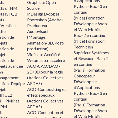
d'Applications
sts
Graphiste Open
Python - Bac+3 en
sts d'IHM
Source
continu
sts ISTQB
InDesign (Adobe)
(Nice) Formation
ts -
Photoshop (Adobe)
Développeur Web
érentiels
Producteur
et Web Mobile –
dre
Audiovisuel
Bac+2 en continu
stion de
(Montage,
(Nice) Formation
jets
Animation/3D, Post-
Technicien
stion de
production)
Supérieur Systèmes
jets
Vidéaste Accéléré
et Réseaux - Bac+2
stion de
Webmaster accéléré
en continu
ojets avancée
ACO-CAO/DAO -
(Paris) Formation
an
2D/3D pour la régie
Concepteur
nagement
(Actions Collectives
Développeur
stion d'équipe
AFDAS)
d'Applications
jet
ACO-Compositing et
Python - Bac+3 en
INCE2
effets spéciaux
continu
I : PMP et
(Actions Collectives
(Paris) Formation
APM
AFDAS)
Développeur Web
IL
ACO-Conception et
et Web Mobile –