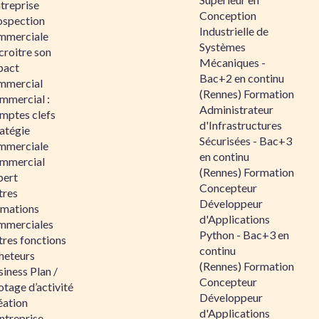
ntreprise
Conception
ospection
Industrielle de
mmerciale
Systèmes
croitre son
Mécaniques -
pact
Bac+2 en continu
mmercial
(Rennes) Formation
mmercial :
Administrateur
mptes clefs
d'Infrastructures
atégie
Sécurisées - Bac+3
mmerciale
en continu
mmercial
(Rennes) Formation
pert
Concepteur
tres
Développeur
rmations
d'Applications
mmerciales
Python - Bac+3 en
tres fonctions
continu
heteurs
(Rennes) Formation
iness Plan /
Concepteur
otage d’activité
Développeur
éation
d'Applications
ntreprise