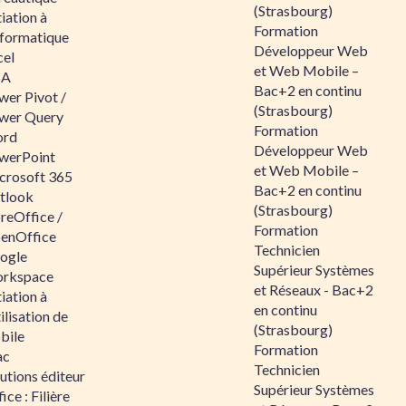
(Strasbourg)
tiation à
Formation
nformatique
Développeur Web
cel
et Web Mobile –
BA
Bac+2 en continu
wer Pivot /
(Strasbourg)
wer Query
Formation
rd
Développeur Web
werPoint
et Web Mobile –
crosoft 365
Bac+2 en continu
tlook
(Strasbourg)
reOffice /
Formation
enOffice
Technicien
ogle
Supérieur Systèmes
rkspace
et Réseaux - Bac+2
tiation à
en continu
tilisation de
(Strasbourg)
bile
Formation
ac
Technicien
utions éditeur
Supérieur Systèmes
ice : Filière