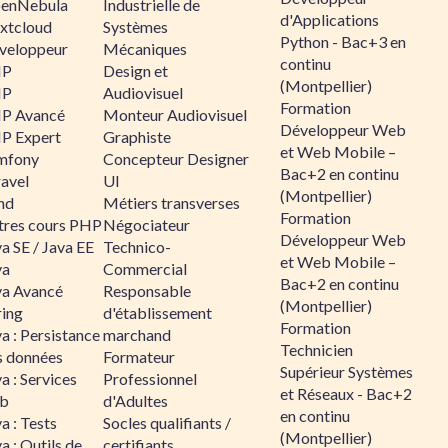
enNebula
Industrielle de
d'Applications
xtcloud
Systèmes
Python - Bac+3 en
veloppeur
Mécaniques
continu
HP
Design et
(Montpellier)
HP
Audiovisuel
Formation
P Avancé
Monteur Audiovisuel
Développeur Web
P Expert
Graphiste
et Web Mobile –
mfony
Concepteur Designer
Bac+2 en continu
ravel
UI
(Montpellier)
nd
Métiers transverses
Formation
tres cours PHP
Négociateur
Développeur Web
a SE / Java EE
Technico-
et Web Mobile –
va
Commercial
Bac+2 en continu
va Avancé
Responsable
(Montpellier)
ring
d'établissement
Formation
a : Persistance
marchand
Technicien
s données
Formateur
Supérieur Systèmes
a : Services
Professionnel
et Réseaux - Bac+2
b
d'Adultes
en continu
a : Tests
Socles qualifiants /
(Montpellier)
a : Outils de
certifiants