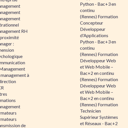
Python - Bac+3 en
nagement
continu
nagement
(Rennes) Formation
nagement
Concepteur
érationnel
Développeur
nagement RH
d'Applications
 proximité
Python - Bac+3 en
nager :
continu
mension
(Rennes) Formation
ychologique
Développeur Web
mmunication
et Web Mobile –
 Management
Bac+2 en continu
 management à
(Rennes) Formation
direction
Développeur Web
KR
et Web Mobile –
tres
Bac+2 en continu
rmations
(Rennes) Formation
nagement
Technicien
rmateurs
Supérieur Systèmes
rmateurs
et Réseaux - Bac+2
ansmission de