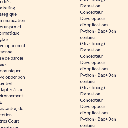
rchés
Formation
rketing
Concepteur
ratégique
Développeur
mmunication
d'Applications
s un projet
Python - Bac+3 en
formatique
continu
glais
(Strasbourg)
veloppement
Formation
rsonnel
Concepteur
se de parole
Développeur
eux
d'Applications
mmuniquer
Python - Bac+3 en
velopper son
continu
entiel
(Strasbourg)
dapter à son
Formation
vironnement
Concepteur
E
Développeur
istant(e) de
d'Applications
ection
Python - Bac+3 en
tres Cours
continu
reautique