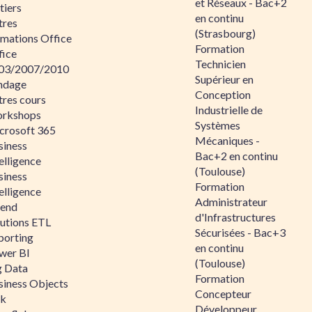
et Réseaux - Bac+2
tiers
en continu
tres
(Strasbourg)
rmations Office
Formation
fice
Technicien
03/2007/2010
Supérieur en
ndage
Conception
tres cours
Industrielle de
rkshops
Systèmes
crosoft 365
Mécaniques -
siness
Bac+2 en continu
elligence
(Toulouse)
siness
Formation
elligence
Administrateur
lend
d'Infrastructures
lutions ETL
Sécurisées - Bac+3
porting
en continu
wer BI
(Toulouse)
g Data
Formation
siness Objects
Concepteur
ik
Développeur