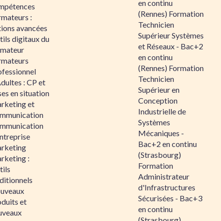
en continu
mpétences
(Rennes) Formation
rmateurs :
Technicien
tions avancées
Supérieur Systèmes
ils digitaux du
et Réseaux - Bac+2
rmateur
en continu
rmateurs
(Rennes) Formation
ofessionnel
Technicien
dultes : CP et
Supérieur en
es en situation
Conception
rketing et
Industrielle de
mmunication
Systèmes
mmunication
Mécaniques -
ntreprise
Bac+2 en continu
rketing
(Strasbourg)
rketing :
Formation
ils
Administrateur
ditionnels
d'Infrastructures
uveaux
Sécurisées - Bac+3
duits et
en continu
uveaux
(Strasbourg)