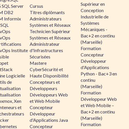
Supérieur en
 SQL Server
Cursus
Conception
M DB2
Titres diplômants
Industrielle de
M Informix
Administrateurs
Systèmes
SQL
Systèmes et Réseaux
Mécaniques -
vOps
Technicien Supérieur
Bac+2 en continu
vOps
Systèmes et Réseaux
(Marseille)
tifications
Administrateur
Formation
vOps Institute
d'Infrastructures
Concepteur
sible
Sécurisées
Développeur
ppet
Mastere
d'Applications
ltStack
CyberSécurité et
Python - Bac+3 en
ne Logicielle
Haute Disponibilité
continu
ils de
Concepteurs et
(Marseille)
tualisation
Développeurs
Formation
tualisation
Développeurs Web
Développeur Web
oxmox, Xen
et Web Mobile
et Web Mobile –
nteneurs et
Concepteur
Bac+2 en continu
chestrateurs
Développeur
(Marseille)
cker
d'Applications Java
Formation
bernetes
Concepteur