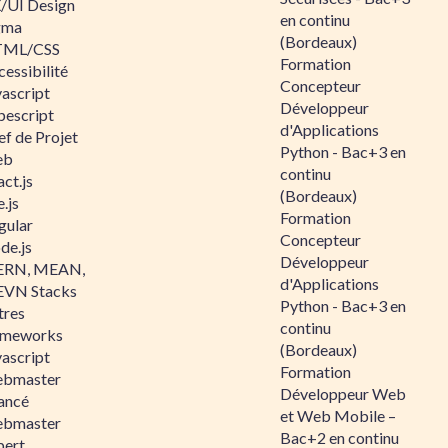
/UI Design
en continu
gma
(Bordeaux)
ML/CSS
Formation
essibilité
Concepteur
vascript
Développeur
pescript
d'Applications
ef de Projet
Python - Bac+3 en
eb
continu
ct.js
(Bordeaux)
.js
Formation
gular
Concepteur
de.js
Développeur
RN, MEAN,
d'Applications
VN Stacks
Python - Bac+3 en
tres
continu
ameworks
(Bordeaux)
vascript
Formation
bmaster
Développeur Web
ancé
et Web Mobile –
bmaster
Bac+2 en continu
pert