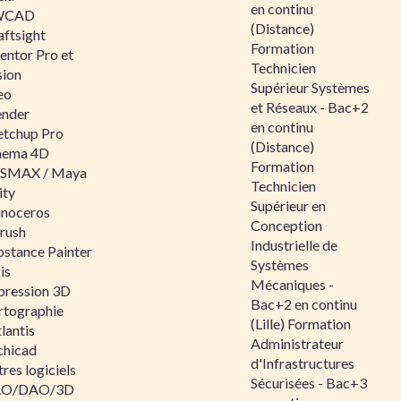
en continu
WCAD
(Distance)
aftsight
Formation
entor Pro et
Technicien
sion
Supérieur Systèmes
eo
et Réseaux - Bac+2
ender
en continu
etchup Pro
(Distance)
nema 4D
Formation
SMAX / Maya
Technicien
ity
Supérieur en
inoceros
Conception
rush
Industrielle de
bstance Painter
Systèmes
is
Mécaniques -
pression 3D
Bac+2 en continu
rtographie
(Lille) Formation
lantis
Administrateur
chicad
d'Infrastructures
res logiciels
Sécurisées - Bac+3
O/DAO/3D