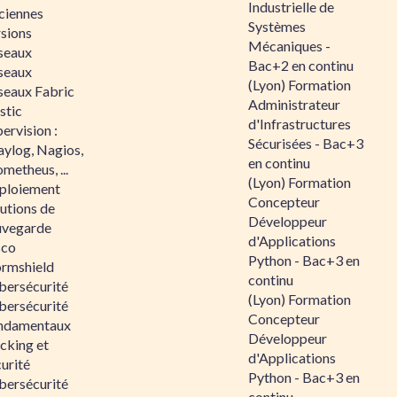
Industrielle de
ciennes
Systèmes
rsions
Mécaniques -
seaux
Bac+2 en continu
seaux
(Lyon) Formation
seaux Fabric
Administrateur
stic
d'Infrastructures
ervision :
Sécurisées - Bac+3
aylog, Nagios,
en continu
metheus, ...
(Lyon) Formation
ploiement
Concepteur
utions de
Développeur
uvegarde
d'Applications
sco
Python - Bac+3 en
ormshield
continu
bersécurité
(Lyon) Formation
bersécurité
Concepteur
ndamentaux
Développeur
cking et
d'Applications
urité
Python - Bac+3 en
bersécurité
continu