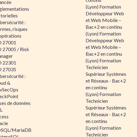
ancée
(Lyon) Formation
glementations
Développeur Web
torielles
et Web Mobile –
ersécurité :
Bac+2 en continu
rmes, risques
(Lyon) Formation
opérations
Développeur Web
O 27001
et Web Mobile –
O 27005 / Risk
Bac+2 en continu
nager
(Lyon) Formation
O 22301
Technicien
O 27035
Supérieur Systèmes
ersécurité :
et Réseaux - Bac+2
oud &
en continu
vSecOps
(Lyon) Formation
eckPoint
Technicien
ses de données
Supérieur Systèmes
L
et Réseaux - Bac+2
cess
en continu
acle
(Lyon) Formation
SQL/MariaDB
Technicien
stgreSQL