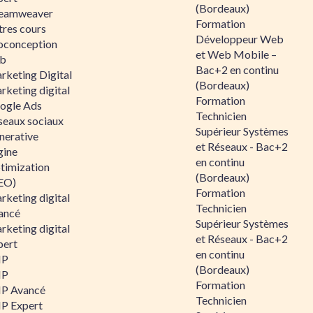
(Bordeaux)
eamweaver
Formation
tres cours
Développeur Web
oconception
et Web Mobile –
b
Bac+2 en continu
rketing Digital
(Bordeaux)
rketing digital
Formation
ogle Ads
Technicien
seaux sociaux
Supérieur Systèmes
nerative
et Réseaux - Bac+2
gine
en continu
timization
(Bordeaux)
EO)
Formation
rketing digital
Technicien
ancé
Supérieur Systèmes
rketing digital
et Réseaux - Bac+2
pert
en continu
HP
(Bordeaux)
HP
Formation
P Avancé
Technicien
P Expert