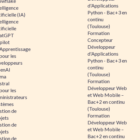
owflake
d'Applications
elligence
Python - Bac+3 en
ificielle (IA)
continu
elligence
(Toulouse)
ificielle
Formation
atGPT
Concepteur
pilot
Développeur
 Apprentissage
d'Applications
pour les
Python - Bac+3 en
veloppeurs
continu
enAI
(Toulouse)
ama
Formation
stral
Développeur Web
pour les
et Web Mobile –
ministrateurs
Bac+2 en continu
stèmes
(Toulouse)
stion de
Formation
jets
Développeur Web
stion de
et Web Mobile –
jets
Bac+2 en continu
stion de