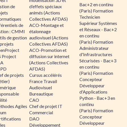
BIT
modélisation 3D et
Bac+2 en continu
stion de
d’effets spéciaux
(Paris) Formation
jets
animés (Actions
Technicien
formatiques
Collectives AFDAS)
Supérieur Systèmes
érentiels de
ACO-Montage et
et Réseaux - Bac+2
stion : CMMI
étalonnage
en continu
ils de gestion
audiovisuel (Actions
(Paris) Formation
projets
Collectives AFDAS)
Administrateur
enProject
ACO-Promotion et
d'Infrastructures
 Project
diffusion sur internet
Sécurisées - Bac+3
RA
(Actions Collectives
en continu
GPD
AFDAS)
(Paris) Formation
f de projets
Cursus accélérés
Concepteur
tier)
France Travail
Développeur
mérique
Audiovisuel
d'Applications
sponsable
Bureautique
Python - Bac+3 en
lité
CAO
continu
thodes Agiles
Chef de projet IT
(Paris) Formation
rum
Commercial
Concepteur
tifications
DAO
Développeur
les
Développement