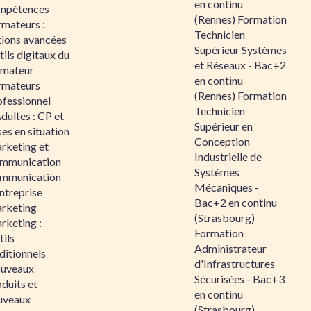
en continu
mpétences
(Rennes) Formation
rmateurs :
Technicien
tions avancées
Supérieur Systèmes
ils digitaux du
et Réseaux - Bac+2
rmateur
en continu
rmateurs
(Rennes) Formation
ofessionnel
Technicien
dultes : CP et
Supérieur en
es en situation
Conception
rketing et
Industrielle de
mmunication
Systèmes
mmunication
Mécaniques -
ntreprise
Bac+2 en continu
rketing
(Strasbourg)
rketing :
Formation
ils
Administrateur
ditionnels
d'Infrastructures
uveaux
Sécurisées - Bac+3
duits et
en continu
uveaux
(Strasbourg)