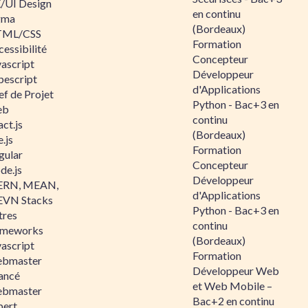
/UI Design
en continu
gma
(Bordeaux)
ML/CSS
Formation
essibilité
Concepteur
vascript
Développeur
pescript
d'Applications
ef de Projet
Python - Bac+3 en
eb
continu
ct.js
(Bordeaux)
.js
Formation
gular
Concepteur
de.js
Développeur
RN, MEAN,
d'Applications
VN Stacks
Python - Bac+3 en
tres
continu
ameworks
(Bordeaux)
vascript
Formation
bmaster
Développeur Web
ancé
et Web Mobile –
bmaster
Bac+2 en continu
pert