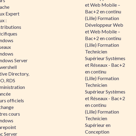
urs
et Web Mobile –
ache
Bac+2 en continu
nux Expert
(Lille) Formation
ux :
Développeur Web
tributions
et Web Mobile –
écifiques
Bac+2 en continu
ndows
(Lille) Formation
seaux
Technicien
ndows
Supérieur Systèmes
ndows Server
et Réseaux - Bac+2
wershell
en continu
ive Directory,
(Lille) Formation
O, RDS
Technicien
ministration
Supérieur Systèmes
ancée
et Réseaux - Bac+2
rs officiels
en continu
change
(Lille) Formation
tres cours
Technicien
ndows
Supérieur en
arepoint
Conception
nc Server