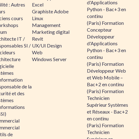
d'Applications
lité : Autres
Excel
Python - Bac+3 en
urs
Graphiste Adobe
continu
ciens cours
Linux
(Paris) Formation
rkshops
Management
Concepteur
rum
Marketing digital
Développeur
hitecte IT /
Revit
d'Applications
sponsables SI /
UX/UI Design
Python - Bac+3 en
cideurs
Web
continu
chitecture
Windows Server
(Paris) Formation
icielle
Développeur Web
stèmes
et Web Mobile –
information
Bac+2 en continu
sponsable de la
(Paris) Formation
urité et des
Technicien
stèmes
Supérieur Systèmes
informations
et Réseaux - Bac+2
SI)
en continu
mmercial
(Paris) Formation
mmercial
Technicien
ils de
Supérieur en