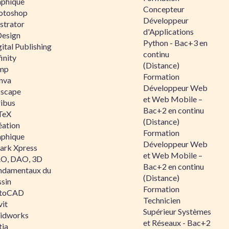
aphique
Concepteur
otoshop
Développeur
ustrator
d'Applications
Design
Python - Bac+3 en
ital Publishing
continu
inity
(Distance)
mp
Formation
nva
Développeur Web
kscape
et Web Mobile –
ribus
Bac+2 en continu
TeX
(Distance)
éation
Formation
aphique
Développeur Web
ark Xpress
et Web Mobile –
O, DAO, 3D
Bac+2 en continu
ndamentaux du
(Distance)
ssin
Formation
toCAD
Technicien
vit
Supérieur Systèmes
lidworks
et Réseaux - Bac+2
tia