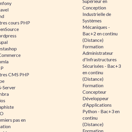
Supérieur en
mfony
Conception
ravel
Industrielle de
nd
Systèmes
tres cours PHP
Mécaniques -
enSource
Bac+2 en continu
rdpress
(Distance)
upal
Formation
estashop
Administrateur
Commerce
d'Infrastructures
omla
Sécurisées - Bac+3
IP
en continu
tres CMS PHP
(Distance)
pe
Formation
-Server
Concepteur
mbra
Développeur
ios
d'Applications
aphiste
Python - Bac+3 en
AO
continu
emiers pas en
(Distance)
éation
Formation