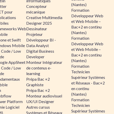
lin
informatiques
(Nantes)
tter
Concepteur
Formation
ET pour
mécanique
Développeur Web
lications
Creative Multimedia
et Web Mobile –
biles
Designer 2025
Bac+2 en continu
ameworks Web
Dessinateur
(Nantes)
bile
Projeteur
Formation
one et Swift
Développeur BI -
Développeur Web
ndows Mobile
Data Analyst
et Web Mobile –
 Code / Low
Digital Business
Bac+2 en continu
de
Developer
(Nantes)
ogle AppSheet
Monteur Intégrateur
Formation
 Code / Low
de contenus e-
Technicien
de
learning
Supérieur Systèmes
ndamentaux
Prépa Bac +2
et Réseaux - Bac+2
bble
Graphiste
en continu
n
Prépa Bac +2
(Nantes)
bflow
Monteur audiovisuel
Formation
wer Platform
UX/UI Designer
Technicien
ie Logiciel
Autres cursus
Supérieur Systèmes
ML
Systèmes et Réseaux