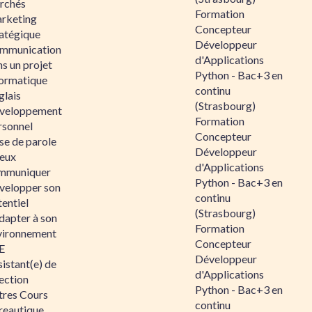
rchés
Formation
rketing
Concepteur
ratégique
Développeur
mmunication
d'Applications
s un projet
Python - Bac+3 en
formatique
continu
glais
(Strasbourg)
veloppement
Formation
rsonnel
Concepteur
se de parole
Développeur
eux
d'Applications
mmuniquer
Python - Bac+3 en
velopper son
continu
entiel
(Strasbourg)
dapter à son
Formation
vironnement
Concepteur
E
Développeur
istant(e) de
d'Applications
ection
Python - Bac+3 en
tres Cours
continu
reautique