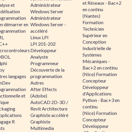
et Réseaux - Bac+2
alyse et
Administrateur
en continu
délisation
Windows Server
(Nantes)
ogrammation
Administrateur
Formation
en démarrer en
Windows Server -
Technicien
ogrammation
accéléré
Supérieur en
ML
Linux LPI
Conception
C++
LPI 201-202
Industrielle de
crocontroleurs
Développeur
Systèmes
OBOL
Analyste
Mécaniques -
lphi
Programmeur
Bac+2 en continu
by
Découverte de la
(Nice) Formation
tres langages
programmation
Concepteur
nDev
Autres
Développeur
ogrammation
After Effects
d'Applications
ctionnelle et
(Adobe)
Python - Bac+3 en
gique
AutoCAD 2D-3D /
continu
ckaging
Revit Architecture
(Nice) Formation
pplications
Graphiste accéléré
Concepteur
ngage R
Graphiste
Développeur
sts
Multimedia