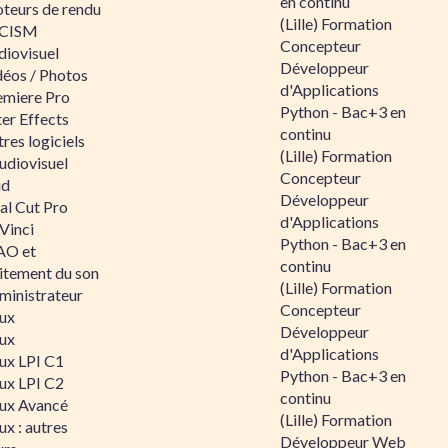
en continu
teurs de rendu
(Lille) Formation
CISM
Concepteur
diovisuel
Développeur
déos / Photos
d'Applications
emiere Pro
Python - Bac+3 en
er Effects
continu
res logiciels
(Lille) Formation
udiovisuel
Concepteur
id
Développeur
al Cut Pro
d'Applications
Vinci
Python - Bac+3 en
O et
continu
aitement du son
(Lille) Formation
ministrateur
Concepteur
nux
Développeur
nux
d'Applications
nux LPI C1
Python - Bac+3 en
nux LPI C2
continu
nux Avancé
(Lille) Formation
ux : autres
Développeur Web