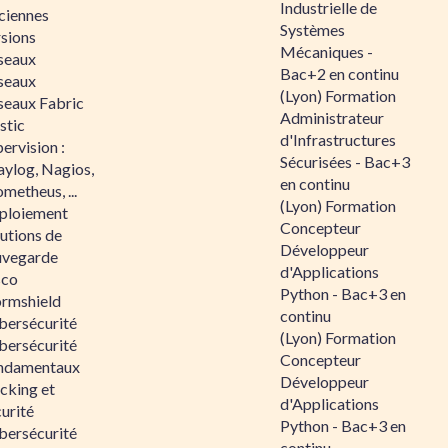
Industrielle de
ciennes
Systèmes
rsions
Mécaniques -
seaux
Bac+2 en continu
seaux
(Lyon) Formation
seaux Fabric
Administrateur
stic
d'Infrastructures
ervision :
Sécurisées - Bac+3
aylog, Nagios,
en continu
metheus, ...
(Lyon) Formation
ploiement
Concepteur
utions de
Développeur
uvegarde
d'Applications
sco
Python - Bac+3 en
ormshield
continu
bersécurité
(Lyon) Formation
bersécurité
Concepteur
ndamentaux
Développeur
cking et
d'Applications
urité
Python - Bac+3 en
bersécurité
continu