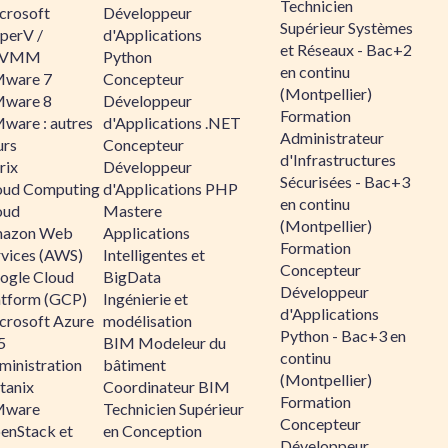
Technicien
crosoft
Développeur
Supérieur Systèmes
perV /
d'Applications
et Réseaux - Bac+2
CVMM
Python
en continu
ware 7
Concepteur
(Montpellier)
ware 8
Développeur
Formation
ware : autres
d'Applications .NET
Administrateur
urs
Concepteur
d'Infrastructures
rix
Développeur
Sécurisées - Bac+3
oud Computing
d'Applications PHP
en continu
oud
Mastere
(Montpellier)
azon Web
Applications
Formation
rvices (AWS)
Intelligentes et
Concepteur
ogle Cloud
BigData
Développeur
atform (GCP)
Ingénierie et
d'Applications
crosoft Azure
modélisation
Python - Bac+3 en
5
BIM Modeleur du
continu
ministration
bâtiment
(Montpellier)
tanix
Coordinateur BIM
Formation
ware
Technicien Supérieur
Concepteur
enStack et
en Conception
Développeur