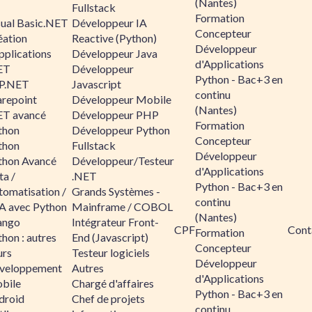
(Nantes)
Fullstack
Formation
sual Basic.NET
Développeur IA
Concepteur
éation
Reactive (Python)
Développeur
pplications
Développeur Java
d'Applications
ET
Développeur
Python - Bac+3 en
P.NET
Javascript
continu
arepoint
Développeur Mobile
(Nantes)
ET avancé
Développeur PHP
Formation
thon
Développeur Python
Concepteur
thon
Fullstack
Développeur
thon Avancé
Développeur/Testeur
d'Applications
ta /
.NET
Python - Bac+3 en
tomatisation /
Grands Systèmes -
continu
A avec Python
Mainframe / COBOL
(Nantes)
ango
Intégrateur Front-
CPF
Cont
Formation
hon : autres
End (Javascript)
Concepteur
urs
Testeur logiciels
Développeur
veloppement
Autres
d'Applications
bile
Chargé d'affaires
Python - Bac+3 en
droid
Chef de projets
continu