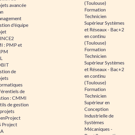
(Toulouse)
ojets avancée
Formation
an
Technicien
nagement
Supérieur Systèmes
stion d'équipe
et Réseaux - Bac+2
jet
en continu
INCE2
(Toulouse)
I : PMP et
Formation
APM
Technicien
IL
Supérieur Systèmes
BIT
et Réseaux - Bac+2
stion de
en continu
jets
(Toulouse)
formatiques
Formation
érentiels de
Technicien
stion : CMMI
Supérieur en
ils de gestion
Conception
projets
Industrielle de
enProject
Systèmes
 Project
Mécaniques -
RA