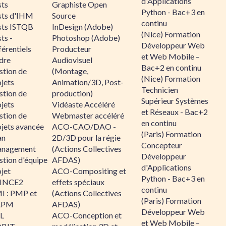
d'Applications
sts
Graphiste Open
Python - Bac+3 en
sts d'IHM
Source
continu
sts ISTQB
InDesign (Adobe)
(Nice) Formation
ts -
Photoshop (Adobe)
Développeur Web
érentiels
Producteur
et Web Mobile –
dre
Audiovisuel
Bac+2 en continu
stion de
(Montage,
(Nice) Formation
jets
Animation/3D, Post-
Technicien
stion de
production)
Supérieur Systèmes
jets
Vidéaste Accéléré
et Réseaux - Bac+2
stion de
Webmaster accéléré
en continu
ojets avancée
ACO-CAO/DAO -
(Paris) Formation
an
2D/3D pour la régie
Concepteur
nagement
(Actions Collectives
Développeur
stion d'équipe
AFDAS)
d'Applications
jet
ACO-Compositing et
Python - Bac+3 en
INCE2
effets spéciaux
continu
I : PMP et
(Actions Collectives
(Paris) Formation
APM
AFDAS)
Développeur Web
IL
ACO-Conception et
et Web Mobile –