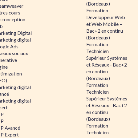
(Bordeaux)
eamweaver
Formation
tres cours
Développeur Web
oconception
et Web Mobile –
b
Bac+2 en continu
rketing Digital
(Bordeaux)
rketing digital
Formation
ogle Ads
Technicien
seaux sociaux
Supérieur Systèmes
nerative
et Réseaux - Bac+2
gine
en continu
timization
(Bordeaux)
EO)
Formation
rketing digital
Technicien
ancé
Supérieur Systèmes
rketing digital
et Réseaux - Bac+2
pert
en continu
HP
(Bordeaux)
HP
Formation
P Avancé
Technicien
P Expert