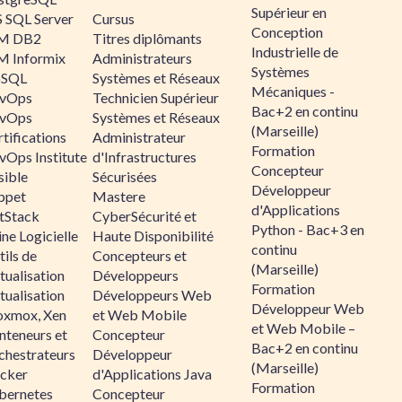
Supérieur en
 SQL Server
Cursus
Conception
M DB2
Titres diplômants
Industrielle de
M Informix
Administrateurs
Systèmes
SQL
Systèmes et Réseaux
Mécaniques -
vOps
Technicien Supérieur
Bac+2 en continu
vOps
Systèmes et Réseaux
(Marseille)
tifications
Administrateur
Formation
vOps Institute
d'Infrastructures
Concepteur
sible
Sécurisées
Développeur
ppet
Mastere
d'Applications
ltStack
CyberSécurité et
Python - Bac+3 en
ne Logicielle
Haute Disponibilité
continu
ils de
Concepteurs et
(Marseille)
tualisation
Développeurs
Formation
tualisation
Développeurs Web
Développeur Web
oxmox, Xen
et Web Mobile
et Web Mobile –
nteneurs et
Concepteur
Bac+2 en continu
chestrateurs
Développeur
(Marseille)
cker
d'Applications Java
Formation
bernetes
Concepteur