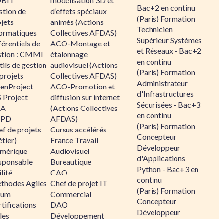
BIT
modélisation 3D et
Bac+2 en continu
stion de
d’effets spéciaux
(Paris) Formation
jets
animés (Actions
Technicien
formatiques
Collectives AFDAS)
Supérieur Systèmes
érentiels de
ACO-Montage et
et Réseaux - Bac+2
stion : CMMI
étalonnage
en continu
ils de gestion
audiovisuel (Actions
(Paris) Formation
projets
Collectives AFDAS)
Administrateur
enProject
ACO-Promotion et
d'Infrastructures
 Project
diffusion sur internet
Sécurisées - Bac+3
RA
(Actions Collectives
en continu
GPD
AFDAS)
(Paris) Formation
f de projets
Cursus accélérés
Concepteur
tier)
France Travail
Développeur
mérique
Audiovisuel
d'Applications
sponsable
Bureautique
Python - Bac+3 en
lité
CAO
continu
thodes Agiles
Chef de projet IT
(Paris) Formation
rum
Commercial
Concepteur
tifications
DAO
Développeur
les
Développement