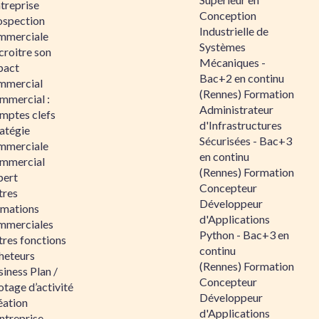
ntreprise
Conception
ospection
Industrielle de
mmerciale
Systèmes
croitre son
Mécaniques -
pact
Bac+2 en continu
mmercial
(Rennes) Formation
mmercial :
Administrateur
mptes clefs
d'Infrastructures
atégie
Sécurisées - Bac+3
mmerciale
en continu
mmercial
(Rennes) Formation
pert
Concepteur
tres
Développeur
rmations
d'Applications
mmerciales
Python - Bac+3 en
tres fonctions
continu
heteurs
(Rennes) Formation
iness Plan /
Concepteur
otage d’activité
Développeur
éation
d'Applications
ntreprise