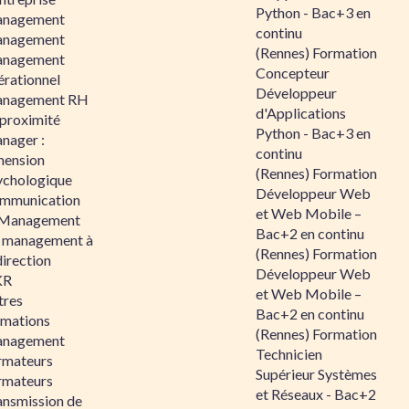
Python - Bac+3 en
nagement
continu
nagement
(Rennes) Formation
nagement
Concepteur
érationnel
Développeur
nagement RH
d'Applications
 proximité
Python - Bac+3 en
nager :
continu
mension
(Rennes) Formation
ychologique
Développeur Web
mmunication
et Web Mobile –
 Management
Bac+2 en continu
 management à
(Rennes) Formation
direction
Développeur Web
KR
et Web Mobile –
tres
Bac+2 en continu
rmations
(Rennes) Formation
nagement
Technicien
rmateurs
Supérieur Systèmes
rmateurs
et Réseaux - Bac+2
ansmission de