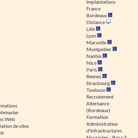
Implantations
France
Bordeaux
Distance
Lille
Lyon
Marseille
Montpellier
Nantes
Nice
Paris
Rennes
Strasbourg
Toulouse
Recrutement
Alternance
rmations
(Bordeaux)
bmaster
Formation
tes Web
Administrateur
ation de sites
d'Infrastructures
eb
Sécurisées - Bac+3