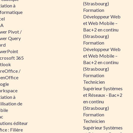
(Strasbourg)
tiation à
Formation
nformatique
Développeur Web
cel
et Web Mobile –
BA
Bac+2 en continu
wer Pivot /
(Strasbourg)
wer Query
Formation
rd
Développeur Web
werPoint
et Web Mobile –
crosoft 365
Bac+2 en continu
tlook
(Strasbourg)
reOffice /
Formation
enOffice
Technicien
ogle
Supérieur Systèmes
rkspace
et Réseaux - Bac+2
tiation à
en continu
tilisation de
(Strasbourg)
bile
Formation
ac
Technicien
utions éditeur
Supérieur Systèmes
ice : Filière