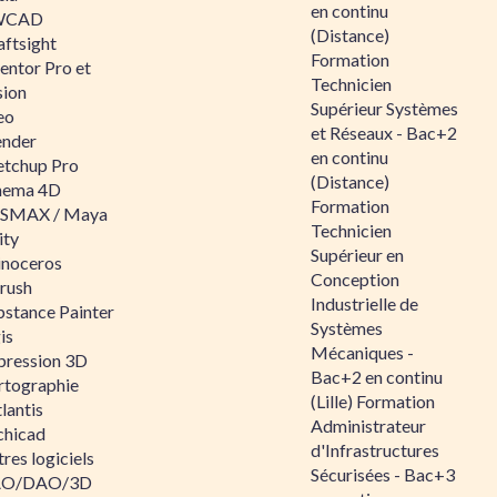
en continu
WCAD
(Distance)
aftsight
Formation
entor Pro et
Technicien
sion
Supérieur Systèmes
eo
et Réseaux - Bac+2
ender
en continu
etchup Pro
(Distance)
nema 4D
Formation
SMAX / Maya
Technicien
ity
Supérieur en
inoceros
Conception
rush
Industrielle de
bstance Painter
Systèmes
is
Mécaniques -
pression 3D
Bac+2 en continu
rtographie
(Lille) Formation
lantis
Administrateur
chicad
d'Infrastructures
res logiciels
Sécurisées - Bac+3
O/DAO/3D