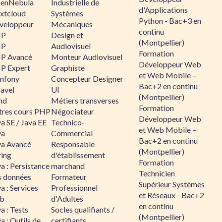
enNebula
Industrielle de
d'Applications
xtcloud
Systèmes
Python - Bac+3 en
veloppeur
Mécaniques
continu
HP
Design et
(Montpellier)
HP
Audiovisuel
Formation
P Avancé
Monteur Audiovisuel
Développeur Web
P Expert
Graphiste
et Web Mobile –
mfony
Concepteur Designer
Bac+2 en continu
ravel
UI
(Montpellier)
nd
Métiers transverses
Formation
tres cours PHP
Négociateur
Développeur Web
a SE / Java EE
Technico-
et Web Mobile –
va
Commercial
Bac+2 en continu
va Avancé
Responsable
(Montpellier)
ring
d'établissement
Formation
a : Persistance
marchand
Technicien
s données
Formateur
Supérieur Systèmes
a : Services
Professionnel
et Réseaux - Bac+2
b
d'Adultes
en continu
a : Tests
Socles qualifiants /
(Montpellier)
a : Outils de
certifiants