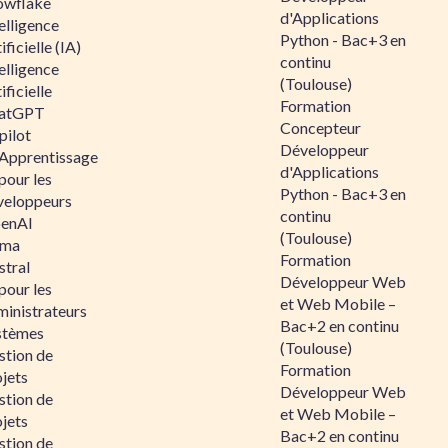
owflake
d'Applications
elligence
Python - Bac+3 en
ificielle (IA)
continu
elligence
(Toulouse)
ificielle
Formation
atGPT
Concepteur
pilot
Développeur
 Apprentissage
d'Applications
pour les
Python - Bac+3 en
veloppeurs
continu
enAI
(Toulouse)
ama
Formation
stral
Développeur Web
pour les
et Web Mobile –
ministrateurs
Bac+2 en continu
stèmes
(Toulouse)
stion de
Formation
jets
Développeur Web
stion de
et Web Mobile –
jets
Bac+2 en continu
stion de