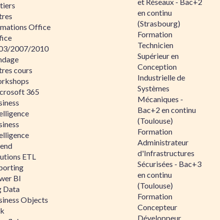
et Réseaux - Bac+2
tiers
en continu
tres
(Strasbourg)
rmations Office
Formation
fice
Technicien
03/2007/2010
Supérieur en
ndage
Conception
tres cours
Industrielle de
rkshops
Systèmes
crosoft 365
Mécaniques -
siness
Bac+2 en continu
elligence
(Toulouse)
siness
Formation
elligence
Administrateur
lend
d'Infrastructures
lutions ETL
Sécurisées - Bac+3
porting
en continu
wer BI
(Toulouse)
g Data
Formation
siness Objects
Concepteur
ik
Développeur