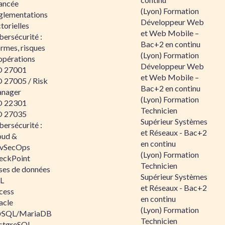
ancée
(Lyon) Formation
glementations
Développeur Web
torielles
et Web Mobile –
ersécurité :
Bac+2 en continu
rmes, risques
(Lyon) Formation
opérations
Développeur Web
O 27001
et Web Mobile –
O 27005 / Risk
Bac+2 en continu
nager
(Lyon) Formation
O 22301
Technicien
O 27035
Supérieur Systèmes
ersécurité :
et Réseaux - Bac+2
oud &
en continu
vSecOps
(Lyon) Formation
eckPoint
Technicien
ses de données
Supérieur Systèmes
L
et Réseaux - Bac+2
cess
en continu
acle
(Lyon) Formation
SQL/MariaDB
Technicien
stgreSQL