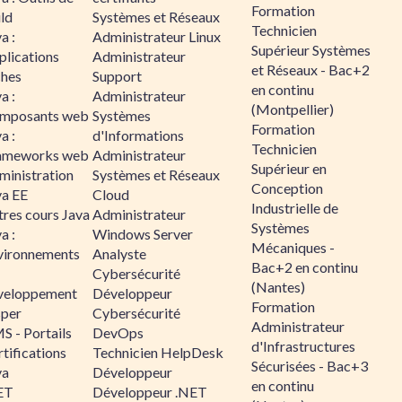
Formation
ld
Systèmes et Réseaux
Technicien
a :
Administrateur Linux
Supérieur Systèmes
plications
Administrateur
et Réseaux - Bac+2
ches
Support
en continu
a :
Administrateur
(Montpellier)
mposants web
Systèmes
Formation
a :
d'Informations
Technicien
ameworks web
Administrateur
Supérieur en
ministration
Systèmes et Réseaux
Conception
va EE
Cloud
Industrielle de
tres cours Java
Administrateur
Systèmes
a :
Windows Server
Mécaniques -
vironnements
Analyste
Bac+2 en continu
Cybersécurité
(Nantes)
veloppement
Développeur
Formation
sper
Cybersécurité
Administrateur
S - Portails
DevOps
d'Infrastructures
tifications
Technicien HelpDesk
Sécurisées - Bac+3
va
Développeur
en continu
ET
Développeur .NET