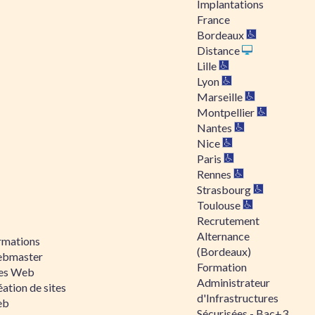
Implantations
France
Bordeaux
Distance
Lille
Lyon
Marseille
Montpellier
Nantes
Nice
Paris
Rennes
Strasbourg
Toulouse
Recrutement
Alternance
rmations
(Bordeaux)
bmaster
Formation
tes Web
Administrateur
ation de sites
d'Infrastructures
eb
Sécurisées - Bac+3