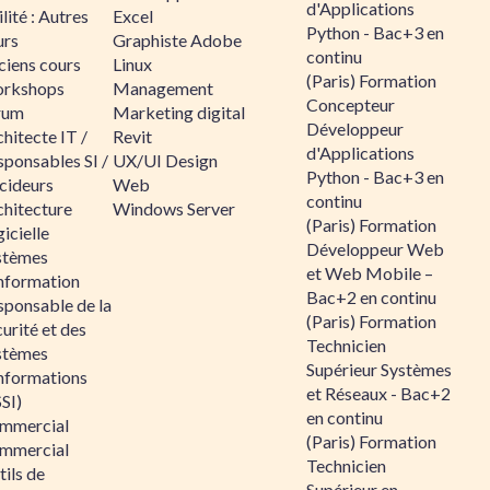
d'Applications
lité : Autres
Excel
Python - Bac+3 en
urs
Graphiste Adobe
continu
ciens cours
Linux
(Paris) Formation
rkshops
Management
Concepteur
rum
Marketing digital
Développeur
hitecte IT /
Revit
d'Applications
sponsables SI /
UX/UI Design
Python - Bac+3 en
cideurs
Web
continu
chitecture
Windows Server
(Paris) Formation
icielle
Développeur Web
stèmes
et Web Mobile –
information
Bac+2 en continu
sponsable de la
(Paris) Formation
urité et des
Technicien
stèmes
Supérieur Systèmes
informations
et Réseaux - Bac+2
SI)
en continu
mmercial
(Paris) Formation
mmercial
Technicien
ils de
Supérieur en