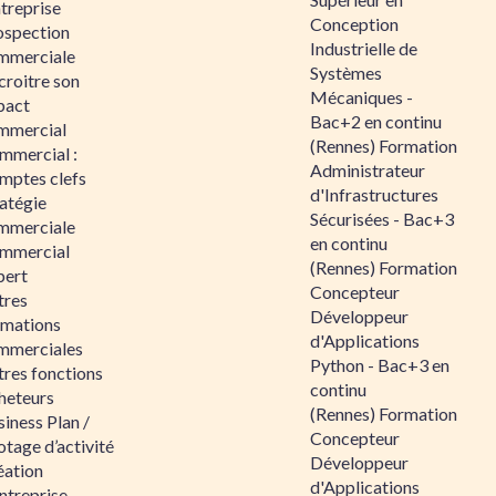
ntreprise
Conception
ospection
Industrielle de
mmerciale
Systèmes
croitre son
Mécaniques -
pact
Bac+2 en continu
mmercial
(Rennes) Formation
mmercial :
Administrateur
mptes clefs
d'Infrastructures
atégie
Sécurisées - Bac+3
mmerciale
en continu
mmercial
(Rennes) Formation
pert
Concepteur
tres
Développeur
rmations
d'Applications
mmerciales
Python - Bac+3 en
tres fonctions
continu
heteurs
(Rennes) Formation
iness Plan /
Concepteur
otage d’activité
Développeur
éation
d'Applications
ntreprise