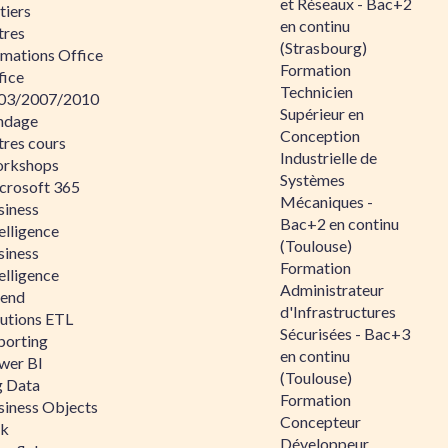
et Réseaux - Bac+2
tiers
en continu
tres
(Strasbourg)
rmations Office
Formation
fice
Technicien
03/2007/2010
Supérieur en
ndage
Conception
tres cours
Industrielle de
rkshops
Systèmes
crosoft 365
Mécaniques -
siness
Bac+2 en continu
elligence
(Toulouse)
siness
Formation
elligence
Administrateur
lend
d'Infrastructures
lutions ETL
Sécurisées - Bac+3
porting
en continu
wer BI
(Toulouse)
g Data
Formation
siness Objects
Concepteur
ik
Développeur