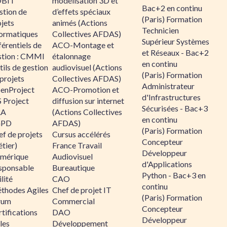
BIT
modélisation 3D et
Bac+2 en continu
stion de
d’effets spéciaux
(Paris) Formation
jets
animés (Actions
Technicien
formatiques
Collectives AFDAS)
Supérieur Systèmes
érentiels de
ACO-Montage et
et Réseaux - Bac+2
stion : CMMI
étalonnage
en continu
ils de gestion
audiovisuel (Actions
(Paris) Formation
projets
Collectives AFDAS)
Administrateur
enProject
ACO-Promotion et
d'Infrastructures
 Project
diffusion sur internet
Sécurisées - Bac+3
RA
(Actions Collectives
en continu
GPD
AFDAS)
(Paris) Formation
f de projets
Cursus accélérés
Concepteur
tier)
France Travail
Développeur
mérique
Audiovisuel
d'Applications
sponsable
Bureautique
Python - Bac+3 en
lité
CAO
continu
thodes Agiles
Chef de projet IT
(Paris) Formation
rum
Commercial
Concepteur
tifications
DAO
Développeur
les
Développement