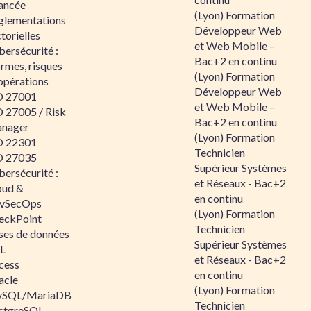
ancée
(Lyon) Formation
glementations
Développeur Web
torielles
et Web Mobile –
ersécurité :
Bac+2 en continu
rmes, risques
(Lyon) Formation
opérations
Développeur Web
O 27001
et Web Mobile –
O 27005 / Risk
Bac+2 en continu
nager
(Lyon) Formation
O 22301
Technicien
O 27035
Supérieur Systèmes
ersécurité :
et Réseaux - Bac+2
oud &
en continu
vSecOps
(Lyon) Formation
eckPoint
Technicien
ses de données
Supérieur Systèmes
L
et Réseaux - Bac+2
cess
en continu
acle
(Lyon) Formation
SQL/MariaDB
Technicien
stgreSQL