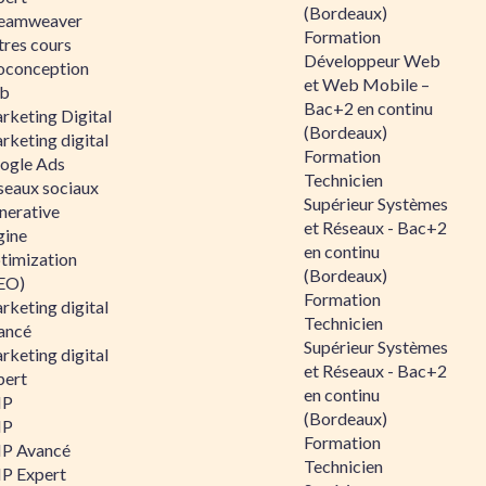
(Bordeaux)
eamweaver
Formation
tres cours
Développeur Web
oconception
et Web Mobile –
b
Bac+2 en continu
rketing Digital
(Bordeaux)
rketing digital
Formation
ogle Ads
Technicien
seaux sociaux
Supérieur Systèmes
nerative
et Réseaux - Bac+2
gine
en continu
timization
(Bordeaux)
EO)
Formation
rketing digital
Technicien
ancé
Supérieur Systèmes
rketing digital
et Réseaux - Bac+2
pert
en continu
HP
(Bordeaux)
HP
Formation
P Avancé
Technicien
P Expert