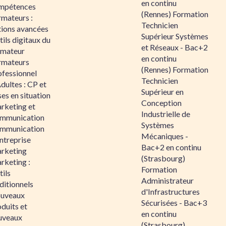
en continu
mpétences
(Rennes) Formation
rmateurs :
Technicien
tions avancées
Supérieur Systèmes
ils digitaux du
et Réseaux - Bac+2
rmateur
en continu
rmateurs
(Rennes) Formation
ofessionnel
Technicien
dultes : CP et
Supérieur en
es en situation
Conception
rketing et
Industrielle de
mmunication
Systèmes
mmunication
Mécaniques -
ntreprise
Bac+2 en continu
rketing
(Strasbourg)
rketing :
Formation
ils
Administrateur
ditionnels
d'Infrastructures
uveaux
Sécurisées - Bac+3
duits et
en continu
uveaux
(Strasbourg)