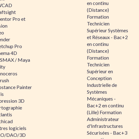
en continu
WCAD
(Distance)
aftsight
Formation
entor Pro et
Technicien
sion
Supérieur Systèmes
eo
et Réseaux - Bac+2
ender
en continu
etchup Pro
(Distance)
nema 4D
Formation
SMAX / Maya
Technicien
ity
Supérieur en
inoceros
Conception
rush
Industrielle de
bstance Painter
Systèmes
is
Mécaniques -
pression 3D
Bac+2 en continu
rtographie
(Lille) Formation
lantis
Administrateur
chicad
d'Infrastructures
res logiciels
Sécurisées - Bac+3
O/DAO/3D