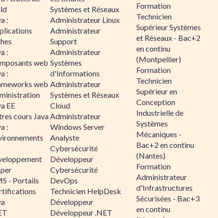
Formation
ld
Systèmes et Réseaux
Technicien
a :
Administrateur Linux
Supérieur Systèmes
plications
Administrateur
et Réseaux - Bac+2
ches
Support
en continu
a :
Administrateur
(Montpellier)
mposants web
Systèmes
Formation
a :
d'Informations
Technicien
ameworks web
Administrateur
Supérieur en
ministration
Systèmes et Réseaux
Conception
va EE
Cloud
Industrielle de
tres cours Java
Administrateur
Systèmes
a :
Windows Server
Mécaniques -
vironnements
Analyste
Bac+2 en continu
Cybersécurité
(Nantes)
veloppement
Développeur
Formation
sper
Cybersécurité
Administrateur
S - Portails
DevOps
d'Infrastructures
tifications
Technicien HelpDesk
Sécurisées - Bac+3
va
Développeur
en continu
ET
Développeur .NET