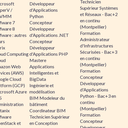
Technicien
crosoft
Développeur
Supérieur Systèmes
perV /
d'Applications
et Réseaux - Bac+2
CVMM
Python
en continu
ware 7
Concepteur
(Montpellier)
ware 8
Développeur
Formation
ware : autres
d'Applications .NET
Administrateur
urs
Concepteur
d'Infrastructures
rix
Développeur
Sécurisées - Bac+3
oud Computing
d'Applications PHP
en continu
oud
Mastere
(Montpellier)
azon Web
Applications
Formation
rvices (AWS)
Intelligentes et
Concepteur
ogle Cloud
BigData
Développeur
atform (GCP)
Ingénierie et
d'Applications
crosoft Azure
modélisation
Python - Bac+3 en
5
BIM Modeleur du
continu
ministration
bâtiment
(Montpellier)
tanix
Coordinateur BIM
Formation
ware
Technicien Supérieur
Concepteur
enStack et
en Conception
Développeur