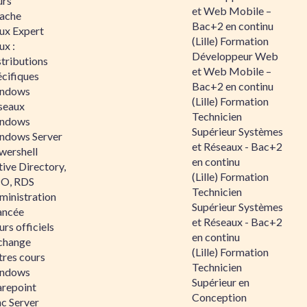
urs
et Web Mobile –
ache
Bac+2 en continu
nux Expert
(Lille) Formation
ux :
Développeur Web
tributions
et Web Mobile –
écifiques
Bac+2 en continu
ndows
(Lille) Formation
seaux
Technicien
ndows
Supérieur Systèmes
ndows Server
et Réseaux - Bac+2
wershell
en continu
ive Directory,
(Lille) Formation
O, RDS
Technicien
ministration
Supérieur Systèmes
ancée
et Réseaux - Bac+2
rs officiels
en continu
change
(Lille) Formation
tres cours
Technicien
ndows
Supérieur en
arepoint
Conception
nc Server