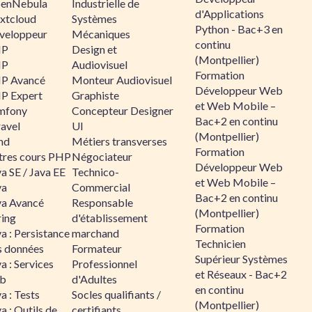
enNebula
Industrielle de
d'Applications
xtcloud
Systèmes
Python - Bac+3 en
veloppeur
Mécaniques
continu
HP
Design et
(Montpellier)
HP
Audiovisuel
Formation
P Avancé
Monteur Audiovisuel
Développeur Web
P Expert
Graphiste
et Web Mobile –
mfony
Concepteur Designer
Bac+2 en continu
ravel
UI
(Montpellier)
nd
Métiers transverses
Formation
tres cours PHP
Négociateur
Développeur Web
a SE / Java EE
Technico-
et Web Mobile –
va
Commercial
Bac+2 en continu
va Avancé
Responsable
(Montpellier)
ring
d'établissement
Formation
a : Persistance
marchand
Technicien
s données
Formateur
Supérieur Systèmes
a : Services
Professionnel
et Réseaux - Bac+2
b
d'Adultes
en continu
a : Tests
Socles qualifiants /
(Montpellier)
a : Outils de
certifiants