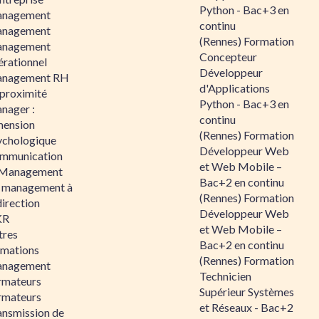
Python - Bac+3 en
nagement
continu
nagement
(Rennes) Formation
nagement
Concepteur
érationnel
Développeur
nagement RH
d'Applications
 proximité
Python - Bac+3 en
nager :
continu
mension
(Rennes) Formation
ychologique
Développeur Web
mmunication
et Web Mobile –
 Management
Bac+2 en continu
 management à
(Rennes) Formation
direction
Développeur Web
KR
et Web Mobile –
tres
Bac+2 en continu
rmations
(Rennes) Formation
nagement
Technicien
rmateurs
Supérieur Systèmes
rmateurs
et Réseaux - Bac+2
ansmission de