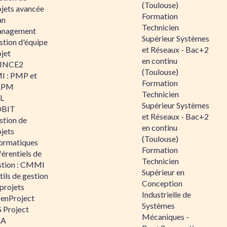
(Toulouse)
ojets avancée
Formation
an
Technicien
nagement
Supérieur Systèmes
stion d'équipe
et Réseaux - Bac+2
jet
en continu
INCE2
(Toulouse)
I : PMP et
Formation
APM
Technicien
IL
Supérieur Systèmes
BIT
et Réseaux - Bac+2
stion de
en continu
jets
(Toulouse)
formatiques
Formation
érentiels de
Technicien
stion : CMMI
Supérieur en
ils de gestion
Conception
projets
Industrielle de
enProject
Systèmes
 Project
Mécaniques -
RA