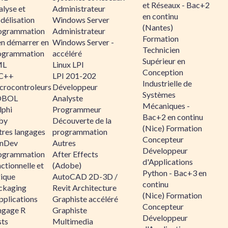
et Réseaux - Bac+2
alyse et
Administrateur
en continu
délisation
Windows Server
(Nantes)
ogrammation
Administrateur
Formation
en démarrer en
Windows Server -
Technicien
ogrammation
accéléré
Supérieur en
ML
Linux LPI
Conception
C++
LPI 201-202
Industrielle de
crocontroleurs
Développeur
Systèmes
OBOL
Analyste
Mécaniques -
lphi
Programmeur
Bac+2 en continu
by
Découverte de la
(Nice) Formation
tres langages
programmation
Concepteur
nDev
Autres
Développeur
ogrammation
After Effects
d'Applications
ctionnelle et
(Adobe)
Python - Bac+3 en
gique
AutoCAD 2D-3D /
continu
ckaging
Revit Architecture
(Nice) Formation
pplications
Graphiste accéléré
Concepteur
ngage R
Graphiste
Développeur
sts
Multimedia