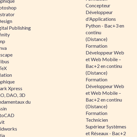
aphique
Concepteur
otoshop
Développeur
ustrator
d'Applications
Design
Python - Bac+3 en
ital Publishing
continu
inity
(Distance)
mp
Formation
nva
Développeur Web
kscape
et Web Mobile –
ribus
Bac+2 en continu
TeX
(Distance)
éation
Formation
aphique
Développeur Web
ark Xpress
et Web Mobile –
O, DAO, 3D
Bac+2 en continu
ndamentaux du
(Distance)
ssin
Formation
toCAD
Technicien
vit
Supérieur Systèmes
lidworks
et Réseaux - Bac+2
tia