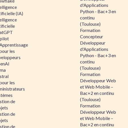
owflake
d'Applications
elligence
Python - Bac+3 en
ificielle (IA)
continu
elligence
(Toulouse)
ificielle
Formation
atGPT
Concepteur
pilot
Développeur
 Apprentissage
d'Applications
pour les
Python - Bac+3 en
veloppeurs
continu
enAI
(Toulouse)
ama
Formation
stral
Développeur Web
pour les
et Web Mobile –
ministrateurs
Bac+2 en continu
stèmes
(Toulouse)
stion de
Formation
jets
Développeur Web
stion de
et Web Mobile –
jets
Bac+2 en continu
stion de