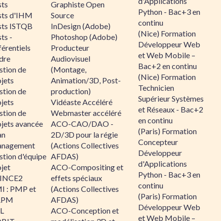
d'Applications
sts
Graphiste Open
Python - Bac+3 en
sts d'IHM
Source
continu
sts ISTQB
InDesign (Adobe)
(Nice) Formation
ts -
Photoshop (Adobe)
Développeur Web
érentiels
Producteur
et Web Mobile –
dre
Audiovisuel
Bac+2 en continu
stion de
(Montage,
(Nice) Formation
jets
Animation/3D, Post-
Technicien
stion de
production)
Supérieur Systèmes
jets
Vidéaste Accéléré
et Réseaux - Bac+2
stion de
Webmaster accéléré
en continu
ojets avancée
ACO-CAO/DAO -
(Paris) Formation
an
2D/3D pour la régie
Concepteur
nagement
(Actions Collectives
Développeur
stion d'équipe
AFDAS)
d'Applications
jet
ACO-Compositing et
Python - Bac+3 en
INCE2
effets spéciaux
continu
I : PMP et
(Actions Collectives
(Paris) Formation
APM
AFDAS)
Développeur Web
IL
ACO-Conception et
et Web Mobile –