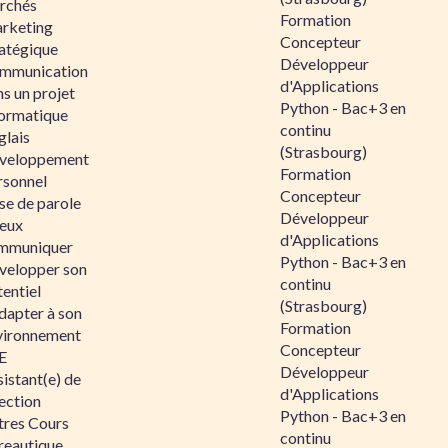
rchés
Formation
rketing
Concepteur
ratégique
Développeur
mmunication
d'Applications
s un projet
Python - Bac+3 en
formatique
continu
glais
(Strasbourg)
veloppement
Formation
rsonnel
Concepteur
se de parole
Développeur
eux
d'Applications
mmuniquer
Python - Bac+3 en
velopper son
continu
entiel
(Strasbourg)
dapter à son
Formation
vironnement
Concepteur
E
Développeur
istant(e) de
d'Applications
ection
Python - Bac+3 en
tres Cours
continu
reautique