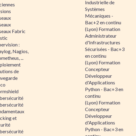
Industrielle de
ciennes
Systèmes
rsions
Mécaniques -
seaux
Bac+2 en continu
seaux
(Lyon) Formation
seaux Fabric
Administrateur
stic
d'Infrastructures
ervision :
Sécurisées - Bac+3
aylog, Nagios,
en continu
metheus, ...
(Lyon) Formation
ploiement
Concepteur
utions de
Développeur
uvegarde
d'Applications
sco
Python - Bac+3 en
ormshield
continu
bersécurité
(Lyon) Formation
bersécurité
Concepteur
ndamentaux
Développeur
cking et
d'Applications
urité
Python - Bac+3 en
bersécurité
continu