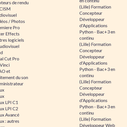
en continu
teurs de rendu
(Lille) Formation
CISM
Concepteur
diovisuel
Développeur
déos / Photos
d'Applications
emiere Pro
Python - Bac+3 en
er Effects
continu
res logiciels
(Lille) Formation
udiovisuel
Concepteur
id
Développeur
al Cut Pro
d'Applications
Vinci
Python - Bac+3 en
O et
continu
aitement du son
(Lille) Formation
ministrateur
Concepteur
nux
Développeur
nux
d'Applications
nux LPI C1
Python - Bac+3 en
nux LPI C2
continu
nux Avancé
(Lille) Formation
ux : autres
Développeur Web