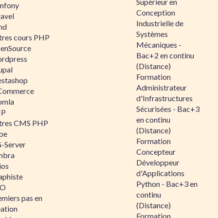
Supérieur en
mfony
Conception
ravel
Industrielle de
nd
Systèmes
tres cours PHP
Mécaniques -
enSource
Bac+2 en continu
rdpress
(Distance)
upal
Formation
estashop
Administrateur
Commerce
d'Infrastructures
omla
Sécurisées - Bac+3
IP
en continu
tres CMS PHP
(Distance)
pe
Formation
-Server
Concepteur
mbra
Développeur
ios
d'Applications
aphiste
Python - Bac+3 en
AO
continu
emiers pas en
(Distance)
éation
Formation