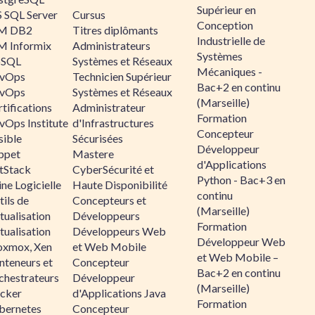
Supérieur en
 SQL Server
Cursus
Conception
M DB2
Titres diplômants
Industrielle de
M Informix
Administrateurs
Systèmes
SQL
Systèmes et Réseaux
Mécaniques -
vOps
Technicien Supérieur
Bac+2 en continu
vOps
Systèmes et Réseaux
(Marseille)
tifications
Administrateur
Formation
vOps Institute
d'Infrastructures
Concepteur
sible
Sécurisées
Développeur
ppet
Mastere
d'Applications
ltStack
CyberSécurité et
Python - Bac+3 en
ne Logicielle
Haute Disponibilité
continu
ils de
Concepteurs et
(Marseille)
tualisation
Développeurs
Formation
tualisation
Développeurs Web
Développeur Web
oxmox, Xen
et Web Mobile
et Web Mobile –
nteneurs et
Concepteur
Bac+2 en continu
chestrateurs
Développeur
(Marseille)
cker
d'Applications Java
Formation
bernetes
Concepteur