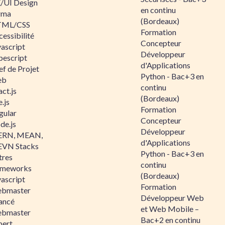
/UI Design
en continu
gma
(Bordeaux)
ML/CSS
Formation
essibilité
Concepteur
vascript
Développeur
pescript
d'Applications
ef de Projet
Python - Bac+3 en
eb
continu
ct.js
(Bordeaux)
.js
Formation
gular
Concepteur
de.js
Développeur
RN, MEAN,
d'Applications
VN Stacks
Python - Bac+3 en
tres
continu
ameworks
(Bordeaux)
vascript
Formation
bmaster
Développeur Web
ancé
et Web Mobile –
bmaster
Bac+2 en continu
pert