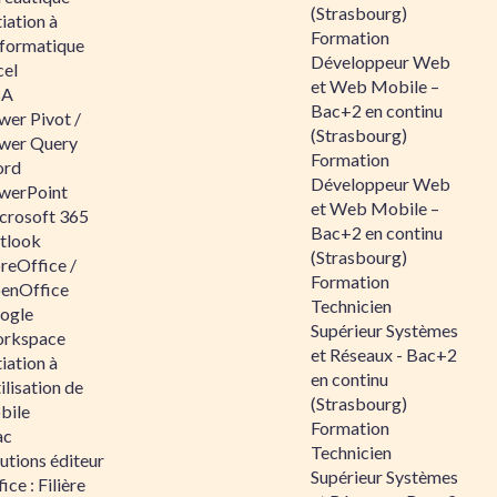
(Strasbourg)
tiation à
Formation
nformatique
Développeur Web
cel
et Web Mobile –
BA
Bac+2 en continu
wer Pivot /
(Strasbourg)
wer Query
Formation
rd
Développeur Web
werPoint
et Web Mobile –
crosoft 365
Bac+2 en continu
tlook
(Strasbourg)
reOffice /
Formation
enOffice
Technicien
ogle
Supérieur Systèmes
rkspace
et Réseaux - Bac+2
tiation à
en continu
tilisation de
(Strasbourg)
bile
Formation
ac
Technicien
utions éditeur
Supérieur Systèmes
ice : Filière