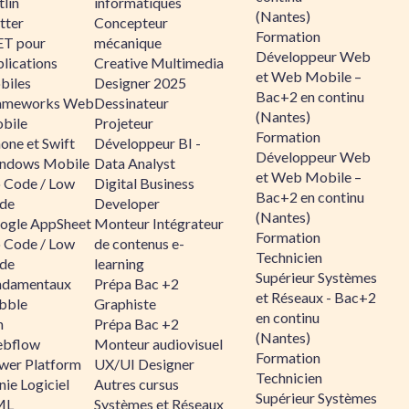
lin
informatiques
(Nantes)
tter
Concepteur
Formation
ET pour
mécanique
Développeur Web
lications
Creative Multimedia
et Web Mobile –
biles
Designer 2025
Bac+2 en continu
ameworks Web
Dessinateur
(Nantes)
bile
Projeteur
Formation
one et Swift
Développeur BI -
Développeur Web
ndows Mobile
Data Analyst
et Web Mobile –
 Code / Low
Digital Business
Bac+2 en continu
de
Developer
(Nantes)
ogle AppSheet
Monteur Intégrateur
Formation
 Code / Low
de contenus e-
Technicien
de
learning
Supérieur Systèmes
ndamentaux
Prépa Bac +2
et Réseaux - Bac+2
bble
Graphiste
en continu
n
Prépa Bac +2
(Nantes)
bflow
Monteur audiovisuel
Formation
wer Platform
UX/UI Designer
Technicien
ie Logiciel
Autres cursus
Supérieur Systèmes
ML
Systèmes et Réseaux