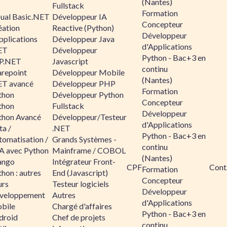
(Nantes)
Fullstack
Formation
sual Basic.NET
Développeur IA
Concepteur
éation
Reactive (Python)
Développeur
pplications
Développeur Java
d'Applications
ET
Développeur
Python - Bac+3 en
P.NET
Javascript
continu
arepoint
Développeur Mobile
(Nantes)
ET avancé
Développeur PHP
Formation
thon
Développeur Python
Concepteur
thon
Fullstack
Développeur
thon Avancé
Développeur/Testeur
d'Applications
ta /
.NET
Python - Bac+3 en
tomatisation /
Grands Systèmes -
continu
A avec Python
Mainframe / COBOL
(Nantes)
ango
Intégrateur Front-
CPF
Cont
Formation
hon : autres
End (Javascript)
Concepteur
urs
Testeur logiciels
Développeur
veloppement
Autres
d'Applications
bile
Chargé d'affaires
Python - Bac+3 en
droid
Chef de projets
continu