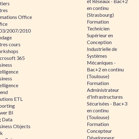
et Réseaux - Bac+2
tiers
en continu
tres
(Strasbourg)
rmations Office
Formation
fice
Technicien
03/2007/2010
Supérieur en
ndage
Conception
tres cours
Industrielle de
rkshops
Systèmes
crosoft 365
Mécaniques -
siness
Bac+2 en continu
elligence
(Toulouse)
siness
Formation
elligence
Administrateur
lend
d'Infrastructures
lutions ETL
Sécurisées - Bac+3
porting
en continu
wer BI
(Toulouse)
g Data
Formation
siness Objects
Concepteur
ik
Développeur