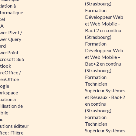
(Strasbourg)
tiation à
Formation
nformatique
Développeur Web
cel
et Web Mobile –
BA
Bac+2 en continu
wer Pivot /
(Strasbourg)
wer Query
Formation
rd
Développeur Web
werPoint
et Web Mobile –
crosoft 365
Bac+2 en continu
tlook
(Strasbourg)
reOffice /
Formation
enOffice
Technicien
ogle
Supérieur Systèmes
rkspace
et Réseaux - Bac+2
tiation à
en continu
tilisation de
(Strasbourg)
bile
Formation
ac
Technicien
utions éditeur
Supérieur Systèmes
ice : Filière