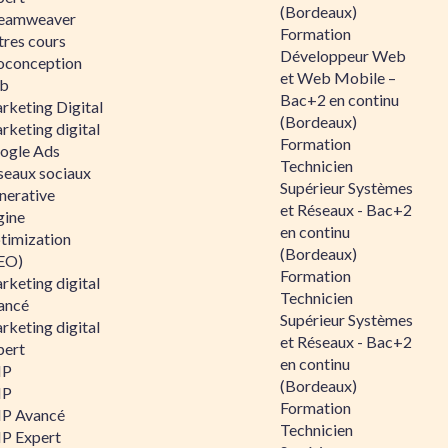
(Bordeaux)
eamweaver
Formation
tres cours
Développeur Web
oconception
et Web Mobile –
b
Bac+2 en continu
rketing Digital
(Bordeaux)
rketing digital
Formation
ogle Ads
Technicien
seaux sociaux
Supérieur Systèmes
nerative
et Réseaux - Bac+2
gine
en continu
timization
(Bordeaux)
EO)
Formation
rketing digital
Technicien
ancé
Supérieur Systèmes
rketing digital
et Réseaux - Bac+2
pert
en continu
HP
(Bordeaux)
HP
Formation
P Avancé
Technicien
P Expert