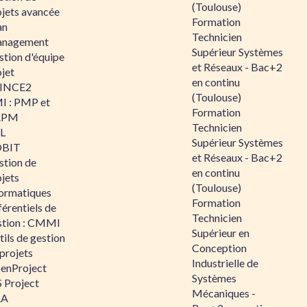
(Toulouse)
ojets avancée
Formation
an
Technicien
nagement
Supérieur Systèmes
stion d'équipe
et Réseaux - Bac+2
jet
en continu
INCE2
(Toulouse)
I : PMP et
Formation
APM
Technicien
IL
Supérieur Systèmes
BIT
et Réseaux - Bac+2
stion de
en continu
jets
(Toulouse)
formatiques
Formation
érentiels de
Technicien
stion : CMMI
Supérieur en
ils de gestion
Conception
projets
Industrielle de
enProject
Systèmes
 Project
Mécaniques -
RA