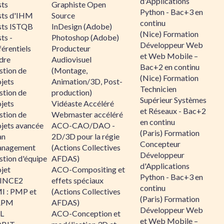
d'Applications
sts
Graphiste Open
Python - Bac+3 en
sts d'IHM
Source
continu
sts ISTQB
InDesign (Adobe)
(Nice) Formation
ts -
Photoshop (Adobe)
Développeur Web
érentiels
Producteur
et Web Mobile –
dre
Audiovisuel
Bac+2 en continu
stion de
(Montage,
(Nice) Formation
jets
Animation/3D, Post-
Technicien
stion de
production)
Supérieur Systèmes
jets
Vidéaste Accéléré
et Réseaux - Bac+2
stion de
Webmaster accéléré
en continu
ojets avancée
ACO-CAO/DAO -
(Paris) Formation
an
2D/3D pour la régie
Concepteur
nagement
(Actions Collectives
Développeur
stion d'équipe
AFDAS)
d'Applications
jet
ACO-Compositing et
Python - Bac+3 en
INCE2
effets spéciaux
continu
I : PMP et
(Actions Collectives
(Paris) Formation
APM
AFDAS)
Développeur Web
IL
ACO-Conception et
et Web Mobile –