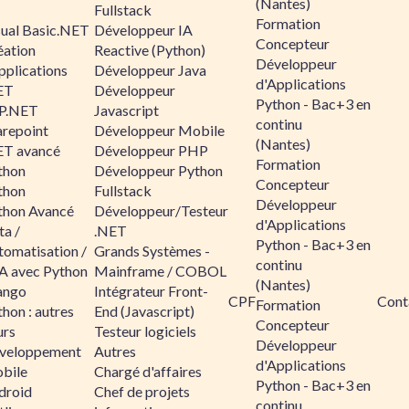
(Nantes)
Fullstack
Formation
sual Basic.NET
Développeur IA
Concepteur
éation
Reactive (Python)
Développeur
pplications
Développeur Java
d'Applications
ET
Développeur
Python - Bac+3 en
P.NET
Javascript
continu
arepoint
Développeur Mobile
(Nantes)
ET avancé
Développeur PHP
Formation
thon
Développeur Python
Concepteur
thon
Fullstack
Développeur
thon Avancé
Développeur/Testeur
d'Applications
ta /
.NET
Python - Bac+3 en
tomatisation /
Grands Systèmes -
continu
A avec Python
Mainframe / COBOL
(Nantes)
ango
Intégrateur Front-
CPF
Cont
Formation
hon : autres
End (Javascript)
Concepteur
urs
Testeur logiciels
Développeur
veloppement
Autres
d'Applications
bile
Chargé d'affaires
Python - Bac+3 en
droid
Chef de projets
continu