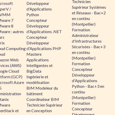
Technicien
crosoft
Développeur
Supérieur Systèmes
perV /
d'Applications
et Réseaux - Bac+2
CVMM
Python
en continu
ware 7
Concepteur
(Montpellier)
ware 8
Développeur
Formation
ware : autres
d'Applications .NET
Administrateur
urs
Concepteur
d'Infrastructures
rix
Développeur
Sécurisées - Bac+3
oud Computing
d'Applications PHP
en continu
oud
Mastere
(Montpellier)
azon Web
Applications
Formation
rvices (AWS)
Intelligentes et
Concepteur
ogle Cloud
BigData
Développeur
atform (GCP)
Ingénierie et
d'Applications
crosoft Azure
modélisation
Python - Bac+3 en
5
BIM Modeleur du
continu
ministration
bâtiment
(Montpellier)
tanix
Coordinateur BIM
Formation
ware
Technicien Supérieur
Concepteur
enStack et
en Conception
Développeur