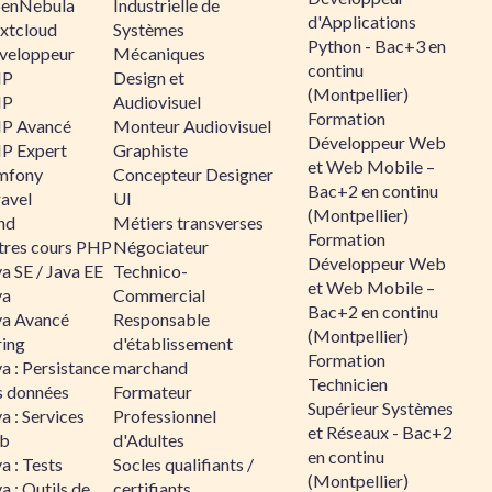
enNebula
Industrielle de
d'Applications
xtcloud
Systèmes
Python - Bac+3 en
veloppeur
Mécaniques
continu
HP
Design et
(Montpellier)
HP
Audiovisuel
Formation
P Avancé
Monteur Audiovisuel
Développeur Web
P Expert
Graphiste
et Web Mobile –
mfony
Concepteur Designer
Bac+2 en continu
ravel
UI
(Montpellier)
nd
Métiers transverses
Formation
tres cours PHP
Négociateur
Développeur Web
a SE / Java EE
Technico-
et Web Mobile –
va
Commercial
Bac+2 en continu
va Avancé
Responsable
(Montpellier)
ring
d'établissement
Formation
a : Persistance
marchand
Technicien
s données
Formateur
Supérieur Systèmes
a : Services
Professionnel
et Réseaux - Bac+2
b
d'Adultes
en continu
a : Tests
Socles qualifiants /
(Montpellier)
a : Outils de
certifiants