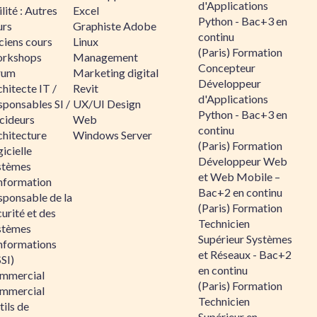
d'Applications
lité : Autres
Excel
Python - Bac+3 en
urs
Graphiste Adobe
continu
ciens cours
Linux
(Paris) Formation
rkshops
Management
Concepteur
rum
Marketing digital
Développeur
hitecte IT /
Revit
d'Applications
sponsables SI /
UX/UI Design
Python - Bac+3 en
cideurs
Web
continu
chitecture
Windows Server
(Paris) Formation
icielle
Développeur Web
stèmes
et Web Mobile –
information
Bac+2 en continu
sponsable de la
(Paris) Formation
urité et des
Technicien
stèmes
Supérieur Systèmes
informations
et Réseaux - Bac+2
SI)
en continu
mmercial
(Paris) Formation
mmercial
Technicien
ils de
Supérieur en