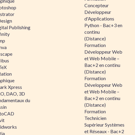
aphique
Concepteur
otoshop
Développeur
ustrator
d'Applications
Design
Python - Bac+3 en
ital Publishing
continu
inity
(Distance)
mp
Formation
nva
Développeur Web
kscape
et Web Mobile –
ribus
Bac+2 en continu
TeX
(Distance)
éation
Formation
aphique
Développeur Web
ark Xpress
et Web Mobile –
O, DAO, 3D
Bac+2 en continu
ndamentaux du
(Distance)
ssin
Formation
toCAD
Technicien
vit
Supérieur Systèmes
lidworks
et Réseaux - Bac+2
tia