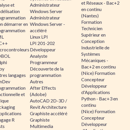
et Réseaux - Bac+2
alyse et
Administrateur
en continu
délisation
Windows Server
(Nantes)
ogrammation
Administrateur
Formation
en démarrer en
Windows Server -
Technicien
ogrammation
accéléré
Supérieur en
ML
Linux LPI
Conception
C++
LPI 201-202
Industrielle de
crocontroleurs
Développeur
Systèmes
OBOL
Analyste
Mécaniques -
lphi
Programmeur
Bac+2 en continu
by
Découverte de la
(Nice) Formation
tres langages
programmation
Concepteur
nDev
Autres
Développeur
ogrammation
After Effects
d'Applications
ctionnelle et
(Adobe)
Python - Bac+3 en
gique
AutoCAD 2D-3D /
continu
ckaging
Revit Architecture
(Nice) Formation
pplications
Graphiste accéléré
Concepteur
ngage R
Graphiste
Développeur
sts
Multimedia