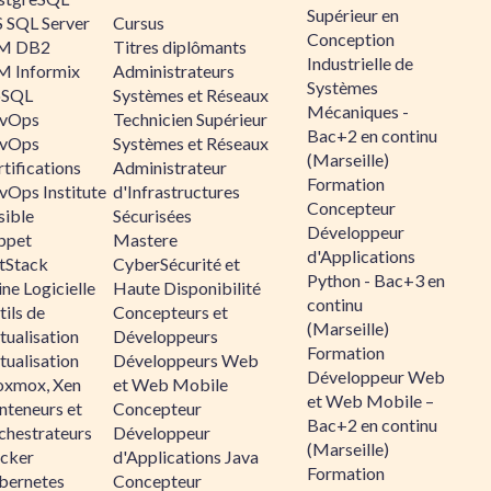
Supérieur en
 SQL Server
Cursus
Conception
M DB2
Titres diplômants
Industrielle de
M Informix
Administrateurs
Systèmes
SQL
Systèmes et Réseaux
Mécaniques -
vOps
Technicien Supérieur
Bac+2 en continu
vOps
Systèmes et Réseaux
(Marseille)
tifications
Administrateur
Formation
vOps Institute
d'Infrastructures
Concepteur
sible
Sécurisées
Développeur
ppet
Mastere
d'Applications
ltStack
CyberSécurité et
Python - Bac+3 en
ne Logicielle
Haute Disponibilité
continu
ils de
Concepteurs et
(Marseille)
tualisation
Développeurs
Formation
tualisation
Développeurs Web
Développeur Web
oxmox, Xen
et Web Mobile
et Web Mobile –
nteneurs et
Concepteur
Bac+2 en continu
chestrateurs
Développeur
(Marseille)
cker
d'Applications Java
Formation
bernetes
Concepteur