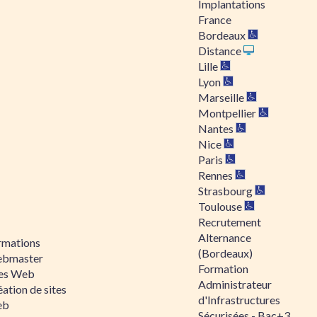
Implantations
France
Bordeaux
Distance
Lille
Lyon
Marseille
Montpellier
Nantes
Nice
Paris
Rennes
Strasbourg
Toulouse
Recrutement
Alternance
rmations
(Bordeaux)
bmaster
Formation
tes Web
Administrateur
ation de sites
d'Infrastructures
eb
Sécurisées - Bac+3