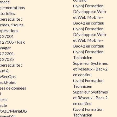
ancée
(Lyon) Formation
glementations
Développeur Web
torielles
et Web Mobile –
ersécurité :
Bac+2 en continu
rmes, risques
(Lyon) Formation
opérations
Développeur Web
O 27001
et Web Mobile –
O 27005 / Risk
Bac+2 en continu
nager
(Lyon) Formation
O 22301
Technicien
O 27035
Supérieur Systèmes
ersécurité :
et Réseaux - Bac+2
oud &
en continu
vSecOps
(Lyon) Formation
eckPoint
Technicien
ses de données
Supérieur Systèmes
L
et Réseaux - Bac+2
cess
en continu
acle
(Lyon) Formation
SQL/MariaDB
Technicien
stgreSQL