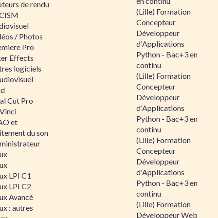
en continu
teurs de rendu
(Lille) Formation
CISM
Concepteur
diovisuel
Développeur
déos / Photos
d'Applications
emiere Pro
Python - Bac+3 en
er Effects
continu
res logiciels
(Lille) Formation
udiovisuel
Concepteur
id
Développeur
al Cut Pro
d'Applications
Vinci
Python - Bac+3 en
O et
continu
aitement du son
(Lille) Formation
ministrateur
Concepteur
nux
Développeur
nux
d'Applications
nux LPI C1
Python - Bac+3 en
nux LPI C2
continu
nux Avancé
(Lille) Formation
ux : autres
Développeur Web