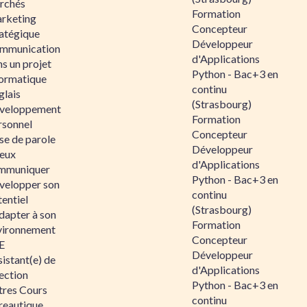
rchés
Formation
rketing
Concepteur
ratégique
Développeur
mmunication
d'Applications
s un projet
Python - Bac+3 en
formatique
continu
glais
(Strasbourg)
veloppement
Formation
rsonnel
Concepteur
se de parole
Développeur
eux
d'Applications
mmuniquer
Python - Bac+3 en
velopper son
continu
entiel
(Strasbourg)
dapter à son
Formation
vironnement
Concepteur
E
Développeur
istant(e) de
d'Applications
ection
Python - Bac+3 en
tres Cours
continu
reautique