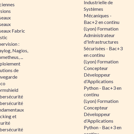
Industrielle de
ciennes
Systèmes
rsions
Mécaniques -
seaux
Bac+2 en continu
seaux
(Lyon) Formation
seaux Fabric
Administrateur
stic
d'Infrastructures
ervision :
Sécurisées - Bac+3
aylog, Nagios,
en continu
metheus, ...
(Lyon) Formation
ploiement
Concepteur
utions de
Développeur
uvegarde
d'Applications
sco
Python - Bac+3 en
ormshield
continu
bersécurité
(Lyon) Formation
bersécurité
Concepteur
ndamentaux
Développeur
cking et
d'Applications
urité
Python - Bac+3 en
bersécurité
continu