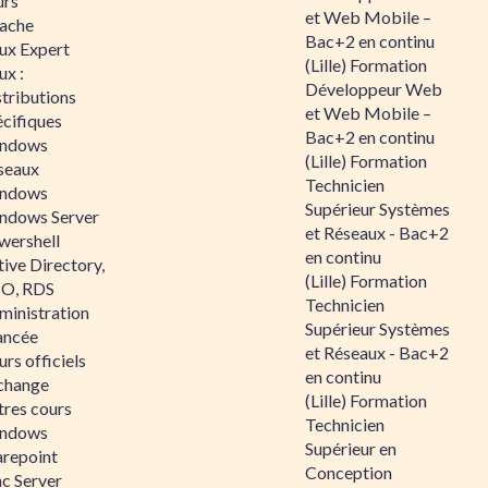
urs
et Web Mobile –
ache
Bac+2 en continu
nux Expert
(Lille) Formation
ux :
Développeur Web
tributions
et Web Mobile –
écifiques
Bac+2 en continu
ndows
(Lille) Formation
seaux
Technicien
ndows
Supérieur Systèmes
ndows Server
et Réseaux - Bac+2
wershell
en continu
ive Directory,
(Lille) Formation
O, RDS
Technicien
ministration
Supérieur Systèmes
ancée
et Réseaux - Bac+2
rs officiels
en continu
change
(Lille) Formation
tres cours
Technicien
ndows
Supérieur en
arepoint
Conception
nc Server