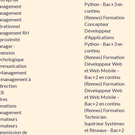
Python - Bac+3 en
nagement
continu
nagement
(Rennes) Formation
nagement
Concepteur
érationnel
Développeur
nagement RH
d'Applications
 proximité
Python - Bac+3 en
nager :
continu
mension
(Rennes) Formation
ychologique
Développeur Web
mmunication
et Web Mobile –
 Management
Bac+2 en continu
 management à
(Rennes) Formation
direction
Développeur Web
KR
et Web Mobile –
tres
Bac+2 en continu
rmations
(Rennes) Formation
nagement
Technicien
rmateurs
Supérieur Systèmes
rmateurs
et Réseaux - Bac+2
ansmission de