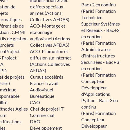
BIT
modélisation 3D et
Bac+2 en continu
stion de
d’effets spéciaux
(Paris) Formation
jets
animés (Actions
Technicien
formatiques
Collectives AFDAS)
Supérieur Systèmes
érentiels de
ACO-Montage et
et Réseaux - Bac+2
stion : CMMI
étalonnage
en continu
ils de gestion
audiovisuel (Actions
(Paris) Formation
projets
Collectives AFDAS)
Administrateur
enProject
ACO-Promotion et
d'Infrastructures
 Project
diffusion sur internet
Sécurisées - Bac+3
RA
(Actions Collectives
en continu
GPD
AFDAS)
(Paris) Formation
f de projets
Cursus accélérés
Concepteur
tier)
France Travail
Développeur
mérique
Audiovisuel
d'Applications
sponsable
Bureautique
Python - Bac+3 en
lité
CAO
continu
thodes Agiles
Chef de projet IT
(Paris) Formation
rum
Commercial
Concepteur
tifications
DAO
Développeur
les
Développement