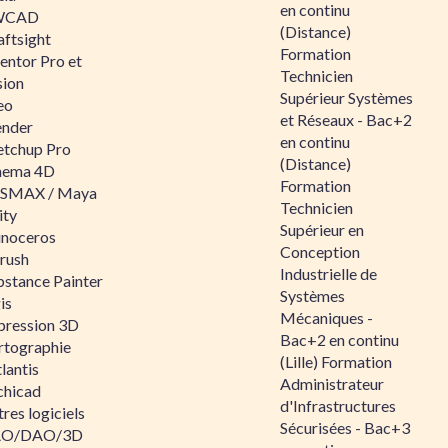
en continu
WCAD
(Distance)
aftsight
Formation
entor Pro et
Technicien
sion
Supérieur Systèmes
eo
et Réseaux - Bac+2
ender
en continu
etchup Pro
(Distance)
nema 4D
Formation
SMAX / Maya
Technicien
ity
Supérieur en
inoceros
Conception
rush
Industrielle de
bstance Painter
Systèmes
is
Mécaniques -
pression 3D
Bac+2 en continu
rtographie
(Lille) Formation
lantis
Administrateur
chicad
d'Infrastructures
res logiciels
Sécurisées - Bac+3
O/DAO/3D