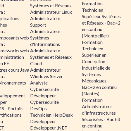
Formation
ld
Systèmes et Réseaux
Technicien
a :
Administrateur Linux
Supérieur Systèmes
plications
Administrateur
et Réseaux - Bac+2
ches
Support
en continu
a :
Administrateur
(Montpellier)
mposants web
Systèmes
Formation
a :
d'Informations
Technicien
ameworks web
Administrateur
Supérieur en
ministration
Systèmes et Réseaux
Conception
va EE
Cloud
Industrielle de
tres cours Java
Administrateur
Systèmes
a :
Windows Server
Mécaniques -
vironnements
Analyste
Bac+2 en continu
Cybersécurité
(Nantes)
veloppement
Développeur
Formation
sper
Cybersécurité
Administrateur
S - Portails
DevOps
d'Infrastructures
tifications
Technicien HelpDesk
Sécurisées - Bac+3
va
Développeur
en continu
ET
Développeur .NET