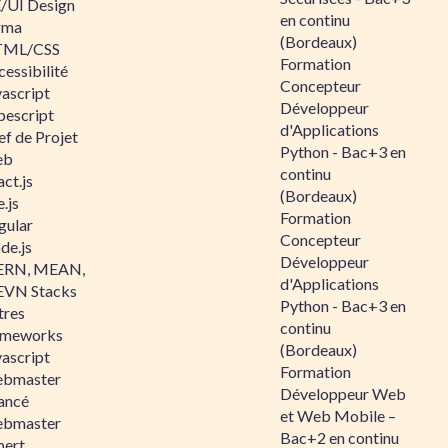
/UI Design
en continu
gma
(Bordeaux)
ML/CSS
Formation
essibilité
Concepteur
vascript
Développeur
pescript
d'Applications
ef de Projet
Python - Bac+3 en
eb
continu
ct.js
(Bordeaux)
.js
Formation
gular
Concepteur
de.js
Développeur
RN, MEAN,
d'Applications
VN Stacks
Python - Bac+3 en
tres
continu
ameworks
(Bordeaux)
vascript
Formation
bmaster
Développeur Web
ancé
et Web Mobile –
bmaster
Bac+2 en continu
pert