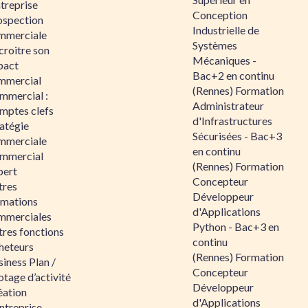
ntreprise
Conception
ospection
Industrielle de
mmerciale
Systèmes
croitre son
Mécaniques -
pact
Bac+2 en continu
mmercial
(Rennes) Formation
mmercial :
Administrateur
mptes clefs
d'Infrastructures
atégie
Sécurisées - Bac+3
mmerciale
en continu
mmercial
(Rennes) Formation
pert
Concepteur
tres
Développeur
rmations
d'Applications
mmerciales
Python - Bac+3 en
tres fonctions
continu
heteurs
(Rennes) Formation
iness Plan /
Concepteur
otage d’activité
Développeur
éation
d'Applications
ntreprise