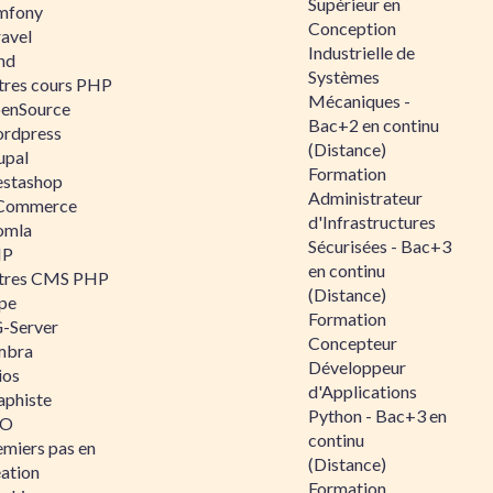
Supérieur en
mfony
Conception
ravel
Industrielle de
nd
Systèmes
tres cours PHP
Mécaniques -
enSource
Bac+2 en continu
rdpress
(Distance)
upal
Formation
estashop
Administrateur
Commerce
d'Infrastructures
omla
Sécurisées - Bac+3
IP
en continu
tres CMS PHP
(Distance)
pe
Formation
-Server
Concepteur
mbra
Développeur
ios
d'Applications
aphiste
Python - Bac+3 en
AO
continu
emiers pas en
(Distance)
éation
Formation