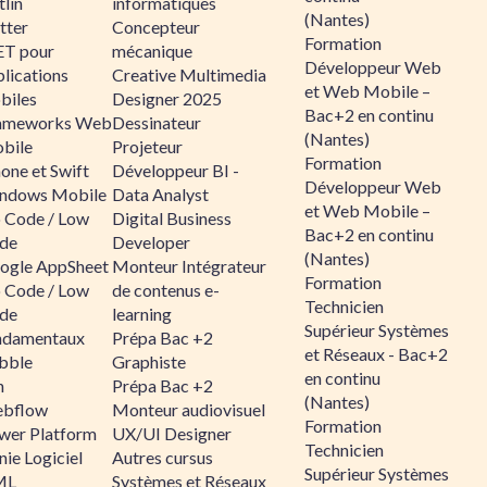
lin
informatiques
(Nantes)
tter
Concepteur
Formation
ET pour
mécanique
Développeur Web
lications
Creative Multimedia
et Web Mobile –
biles
Designer 2025
Bac+2 en continu
ameworks Web
Dessinateur
(Nantes)
bile
Projeteur
Formation
one et Swift
Développeur BI -
Développeur Web
ndows Mobile
Data Analyst
et Web Mobile –
 Code / Low
Digital Business
Bac+2 en continu
de
Developer
(Nantes)
ogle AppSheet
Monteur Intégrateur
Formation
 Code / Low
de contenus e-
Technicien
de
learning
Supérieur Systèmes
ndamentaux
Prépa Bac +2
et Réseaux - Bac+2
bble
Graphiste
en continu
n
Prépa Bac +2
(Nantes)
bflow
Monteur audiovisuel
Formation
wer Platform
UX/UI Designer
Technicien
ie Logiciel
Autres cursus
Supérieur Systèmes
ML
Systèmes et Réseaux