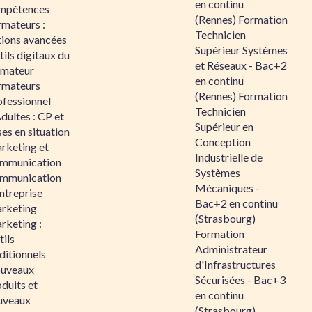
en continu
mpétences
(Rennes) Formation
rmateurs :
Technicien
tions avancées
Supérieur Systèmes
ils digitaux du
et Réseaux - Bac+2
rmateur
en continu
rmateurs
(Rennes) Formation
ofessionnel
Technicien
dultes : CP et
Supérieur en
es en situation
Conception
rketing et
Industrielle de
mmunication
Systèmes
mmunication
Mécaniques -
ntreprise
Bac+2 en continu
rketing
(Strasbourg)
rketing :
Formation
ils
Administrateur
ditionnels
d'Infrastructures
uveaux
Sécurisées - Bac+3
duits et
en continu
uveaux
(Strasbourg)