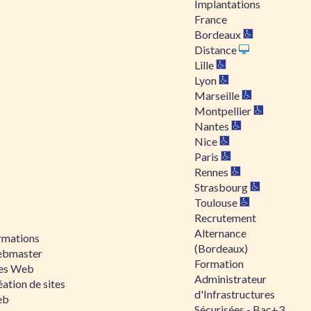
Implantations
France
Bordeaux
Distance
Lille
Lyon
Marseille
Montpellier
Nantes
Nice
Paris
Rennes
Strasbourg
Toulouse
Recrutement
Alternance
rmations
(Bordeaux)
bmaster
Formation
tes Web
Administrateur
ation de sites
d'Infrastructures
eb
Sécurisées - Bac+3