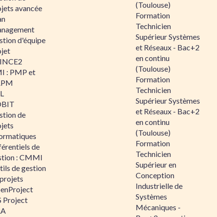
(Toulouse)
ojets avancée
Formation
an
Technicien
nagement
Supérieur Systèmes
stion d'équipe
et Réseaux - Bac+2
jet
en continu
INCE2
(Toulouse)
I : PMP et
Formation
APM
Technicien
IL
Supérieur Systèmes
BIT
et Réseaux - Bac+2
stion de
en continu
jets
(Toulouse)
formatiques
Formation
érentiels de
Technicien
stion : CMMI
Supérieur en
ils de gestion
Conception
projets
Industrielle de
enProject
Systèmes
 Project
Mécaniques -
RA