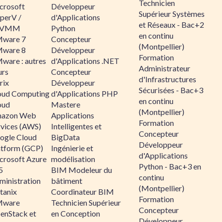
Technicien
crosoft
Développeur
Supérieur Systèmes
perV /
d'Applications
et Réseaux - Bac+2
CVMM
Python
en continu
ware 7
Concepteur
(Montpellier)
ware 8
Développeur
Formation
ware : autres
d'Applications .NET
Administrateur
urs
Concepteur
d'Infrastructures
rix
Développeur
Sécurisées - Bac+3
oud Computing
d'Applications PHP
en continu
oud
Mastere
(Montpellier)
azon Web
Applications
Formation
rvices (AWS)
Intelligentes et
Concepteur
ogle Cloud
BigData
Développeur
atform (GCP)
Ingénierie et
d'Applications
crosoft Azure
modélisation
Python - Bac+3 en
5
BIM Modeleur du
continu
ministration
bâtiment
(Montpellier)
tanix
Coordinateur BIM
Formation
ware
Technicien Supérieur
Concepteur
enStack et
en Conception
Développeur