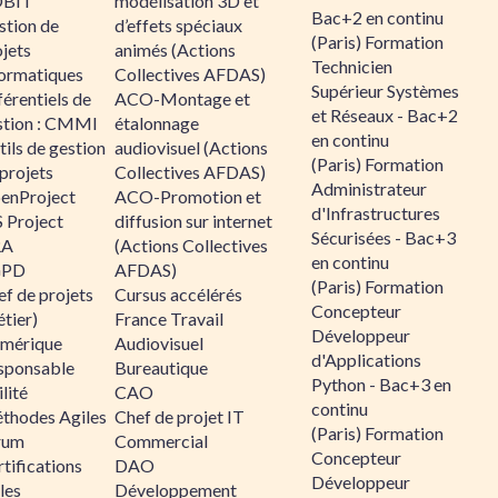
BIT
modélisation 3D et
Bac+2 en continu
stion de
d’effets spéciaux
(Paris) Formation
jets
animés (Actions
Technicien
formatiques
Collectives AFDAS)
Supérieur Systèmes
érentiels de
ACO-Montage et
et Réseaux - Bac+2
stion : CMMI
étalonnage
en continu
ils de gestion
audiovisuel (Actions
(Paris) Formation
projets
Collectives AFDAS)
Administrateur
enProject
ACO-Promotion et
d'Infrastructures
 Project
diffusion sur internet
Sécurisées - Bac+3
RA
(Actions Collectives
en continu
GPD
AFDAS)
(Paris) Formation
f de projets
Cursus accélérés
Concepteur
tier)
France Travail
Développeur
mérique
Audiovisuel
d'Applications
sponsable
Bureautique
Python - Bac+3 en
lité
CAO
continu
thodes Agiles
Chef de projet IT
(Paris) Formation
rum
Commercial
Concepteur
tifications
DAO
Développeur
les
Développement