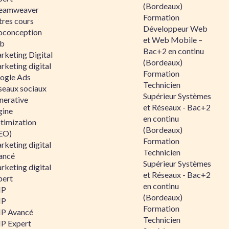
(Bordeaux)
eamweaver
Formation
tres cours
Développeur Web
oconception
et Web Mobile –
b
Bac+2 en continu
rketing Digital
(Bordeaux)
rketing digital
Formation
ogle Ads
Technicien
seaux sociaux
Supérieur Systèmes
nerative
et Réseaux - Bac+2
gine
en continu
timization
(Bordeaux)
EO)
Formation
rketing digital
Technicien
ancé
Supérieur Systèmes
rketing digital
et Réseaux - Bac+2
pert
en continu
HP
(Bordeaux)
HP
Formation
P Avancé
Technicien
P Expert