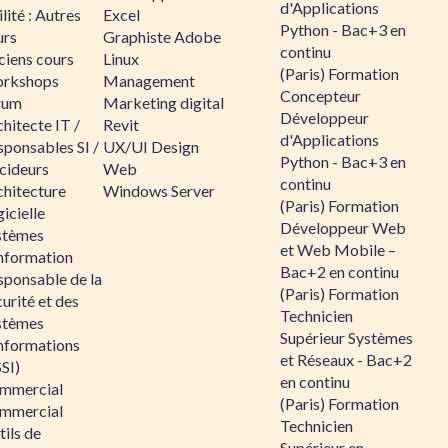
d'Applications
lité : Autres
Excel
Python - Bac+3 en
urs
Graphiste Adobe
continu
ciens cours
Linux
(Paris) Formation
rkshops
Management
Concepteur
rum
Marketing digital
Développeur
hitecte IT /
Revit
d'Applications
sponsables SI /
UX/UI Design
Python - Bac+3 en
cideurs
Web
continu
chitecture
Windows Server
(Paris) Formation
icielle
Développeur Web
stèmes
et Web Mobile –
information
Bac+2 en continu
sponsable de la
(Paris) Formation
urité et des
Technicien
stèmes
Supérieur Systèmes
informations
et Réseaux - Bac+2
SI)
en continu
mmercial
(Paris) Formation
mmercial
Technicien
ils de
Supérieur en