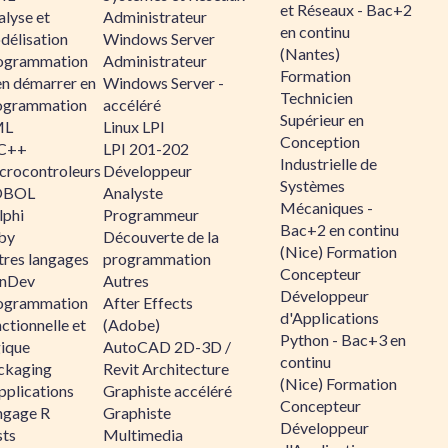
et Réseaux - Bac+2
alyse et
Administrateur
en continu
délisation
Windows Server
(Nantes)
ogrammation
Administrateur
Formation
en démarrer en
Windows Server -
Technicien
ogrammation
accéléré
Supérieur en
ML
Linux LPI
Conception
C++
LPI 201-202
Industrielle de
crocontroleurs
Développeur
Systèmes
OBOL
Analyste
Mécaniques -
lphi
Programmeur
Bac+2 en continu
by
Découverte de la
(Nice) Formation
tres langages
programmation
Concepteur
nDev
Autres
Développeur
ogrammation
After Effects
d'Applications
ctionnelle et
(Adobe)
Python - Bac+3 en
gique
AutoCAD 2D-3D /
continu
ckaging
Revit Architecture
(Nice) Formation
pplications
Graphiste accéléré
Concepteur
ngage R
Graphiste
Développeur
sts
Multimedia