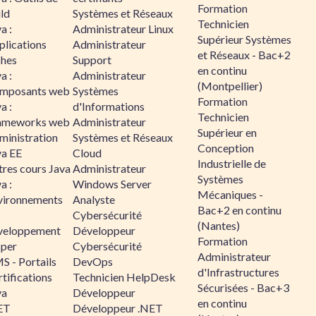
Formation
ld
Systèmes et Réseaux
Technicien
a :
Administrateur Linux
Supérieur Systèmes
plications
Administrateur
et Réseaux - Bac+2
ches
Support
en continu
a :
Administrateur
(Montpellier)
mposants web
Systèmes
Formation
a :
d'Informations
Technicien
ameworks web
Administrateur
Supérieur en
ministration
Systèmes et Réseaux
Conception
va EE
Cloud
Industrielle de
tres cours Java
Administrateur
Systèmes
a :
Windows Server
Mécaniques -
vironnements
Analyste
Bac+2 en continu
Cybersécurité
(Nantes)
veloppement
Développeur
Formation
sper
Cybersécurité
Administrateur
S - Portails
DevOps
d'Infrastructures
tifications
Technicien HelpDesk
Sécurisées - Bac+3
va
Développeur
en continu
ET
Développeur .NET