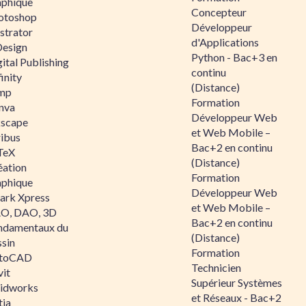
aphique
Concepteur
otoshop
Développeur
ustrator
d'Applications
Design
Python - Bac+3 en
ital Publishing
continu
inity
(Distance)
mp
Formation
nva
Développeur Web
kscape
et Web Mobile –
ribus
Bac+2 en continu
TeX
(Distance)
éation
Formation
aphique
Développeur Web
ark Xpress
et Web Mobile –
O, DAO, 3D
Bac+2 en continu
ndamentaux du
(Distance)
ssin
Formation
toCAD
Technicien
vit
Supérieur Systèmes
lidworks
et Réseaux - Bac+2
tia