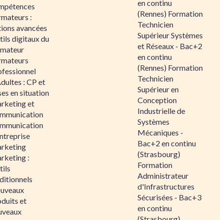
en continu
mpétences
(Rennes) Formation
rmateurs :
Technicien
tions avancées
Supérieur Systèmes
ils digitaux du
et Réseaux - Bac+2
rmateur
en continu
rmateurs
(Rennes) Formation
ofessionnel
Technicien
dultes : CP et
Supérieur en
es en situation
Conception
rketing et
Industrielle de
mmunication
Systèmes
mmunication
Mécaniques -
ntreprise
Bac+2 en continu
rketing
(Strasbourg)
rketing :
Formation
ils
Administrateur
ditionnels
d'Infrastructures
uveaux
Sécurisées - Bac+3
duits et
en continu
uveaux
(Strasbourg)