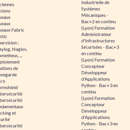
Industrielle de
ciennes
Systèmes
rsions
Mécaniques -
seaux
Bac+2 en continu
seaux
(Lyon) Formation
seaux Fabric
Administrateur
stic
d'Infrastructures
ervision :
Sécurisées - Bac+3
aylog, Nagios,
en continu
metheus, ...
(Lyon) Formation
ploiement
Concepteur
utions de
Développeur
uvegarde
d'Applications
sco
Python - Bac+3 en
ormshield
continu
bersécurité
(Lyon) Formation
bersécurité
Concepteur
ndamentaux
Développeur
cking et
d'Applications
urité
Python - Bac+3 en
bersécurité
continu