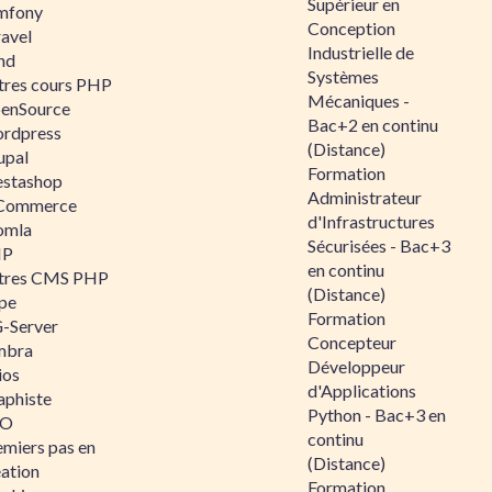
Supérieur en
mfony
Conception
ravel
Industrielle de
nd
Systèmes
tres cours PHP
Mécaniques -
enSource
Bac+2 en continu
rdpress
(Distance)
upal
Formation
estashop
Administrateur
Commerce
d'Infrastructures
omla
Sécurisées - Bac+3
IP
en continu
tres CMS PHP
(Distance)
pe
Formation
-Server
Concepteur
mbra
Développeur
ios
d'Applications
aphiste
Python - Bac+3 en
AO
continu
emiers pas en
(Distance)
éation
Formation