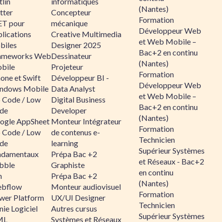
lin
informatiques
(Nantes)
tter
Concepteur
Formation
ET pour
mécanique
Développeur Web
lications
Creative Multimedia
et Web Mobile –
biles
Designer 2025
Bac+2 en continu
ameworks Web
Dessinateur
(Nantes)
bile
Projeteur
Formation
one et Swift
Développeur BI -
Développeur Web
ndows Mobile
Data Analyst
et Web Mobile –
 Code / Low
Digital Business
Bac+2 en continu
de
Developer
(Nantes)
ogle AppSheet
Monteur Intégrateur
Formation
 Code / Low
de contenus e-
Technicien
de
learning
Supérieur Systèmes
ndamentaux
Prépa Bac +2
et Réseaux - Bac+2
bble
Graphiste
en continu
n
Prépa Bac +2
(Nantes)
bflow
Monteur audiovisuel
Formation
wer Platform
UX/UI Designer
Technicien
ie Logiciel
Autres cursus
Supérieur Systèmes
ML
Systèmes et Réseaux