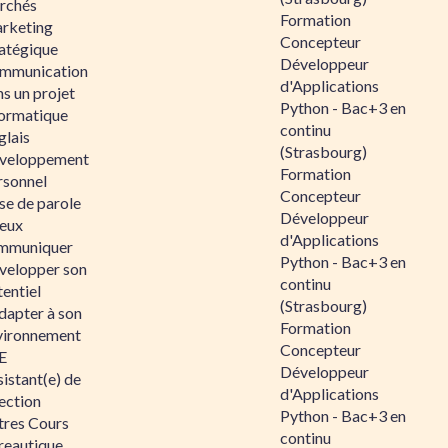
rchés
Formation
rketing
Concepteur
ratégique
Développeur
mmunication
d'Applications
s un projet
Python - Bac+3 en
formatique
continu
glais
(Strasbourg)
veloppement
Formation
rsonnel
Concepteur
se de parole
Développeur
eux
d'Applications
mmuniquer
Python - Bac+3 en
velopper son
continu
entiel
(Strasbourg)
dapter à son
Formation
vironnement
Concepteur
E
Développeur
istant(e) de
d'Applications
ection
Python - Bac+3 en
tres Cours
continu
reautique