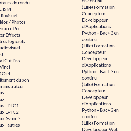
en continu
teurs de rendu
(Lille) Formation
CISM
Concepteur
diovisuel
Développeur
déos / Photos
d'Applications
emiere Pro
Python - Bac+3 en
er Effects
continu
res logiciels
(Lille) Formation
udiovisuel
Concepteur
id
Développeur
al Cut Pro
d'Applications
Vinci
Python - Bac+3 en
O et
continu
aitement du son
(Lille) Formation
ministrateur
Concepteur
nux
Développeur
nux
d'Applications
nux LPI C1
Python - Bac+3 en
nux LPI C2
continu
nux Avancé
(Lille) Formation
ux : autres
Développeur Web