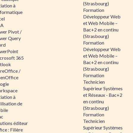
(Strasbourg)
tiation à
Formation
nformatique
Développeur Web
cel
et Web Mobile –
BA
Bac+2 en continu
wer Pivot /
(Strasbourg)
wer Query
Formation
rd
Développeur Web
werPoint
et Web Mobile –
crosoft 365
Bac+2 en continu
tlook
(Strasbourg)
reOffice /
Formation
enOffice
Technicien
ogle
Supérieur Systèmes
rkspace
et Réseaux - Bac+2
tiation à
en continu
tilisation de
(Strasbourg)
bile
Formation
ac
Technicien
utions éditeur
Supérieur Systèmes
ice : Filière