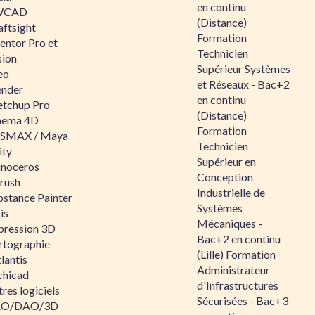
en continu
WCAD
(Distance)
aftsight
Formation
entor Pro et
Technicien
sion
Supérieur Systèmes
eo
et Réseaux - Bac+2
ender
en continu
etchup Pro
(Distance)
nema 4D
Formation
SMAX / Maya
Technicien
ity
Supérieur en
inoceros
Conception
rush
Industrielle de
bstance Painter
Systèmes
is
Mécaniques -
pression 3D
Bac+2 en continu
rtographie
(Lille) Formation
lantis
Administrateur
chicad
d'Infrastructures
res logiciels
Sécurisées - Bac+3
O/DAO/3D