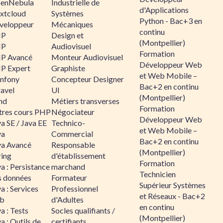
enNebula
Industrielle de
d'Applications
xtcloud
Systèmes
Python - Bac+3 en
veloppeur
Mécaniques
continu
HP
Design et
(Montpellier)
HP
Audiovisuel
Formation
P Avancé
Monteur Audiovisuel
Développeur Web
P Expert
Graphiste
et Web Mobile –
mfony
Concepteur Designer
Bac+2 en continu
ravel
UI
(Montpellier)
nd
Métiers transverses
Formation
tres cours PHP
Négociateur
Développeur Web
a SE / Java EE
Technico-
et Web Mobile –
va
Commercial
Bac+2 en continu
va Avancé
Responsable
(Montpellier)
ring
d'établissement
Formation
a : Persistance
marchand
Technicien
s données
Formateur
Supérieur Systèmes
a : Services
Professionnel
et Réseaux - Bac+2
b
d'Adultes
en continu
a : Tests
Socles qualifiants /
(Montpellier)
a : Outils de
certifiants