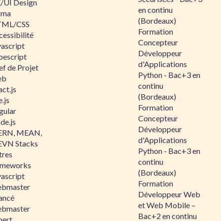
/UI Design
en continu
gma
(Bordeaux)
ML/CSS
Formation
essibilité
Concepteur
vascript
Développeur
pescript
d'Applications
ef de Projet
Python - Bac+3 en
eb
continu
ct.js
(Bordeaux)
.js
Formation
gular
Concepteur
de.js
Développeur
RN, MEAN,
d'Applications
VN Stacks
Python - Bac+3 en
tres
continu
ameworks
(Bordeaux)
vascript
Formation
bmaster
Développeur Web
ancé
et Web Mobile –
bmaster
Bac+2 en continu
pert