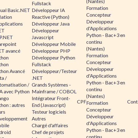
(Nantes)
Fullstack
Formation
sual Basic.NET
Développeur IA
Concepteur
éation
Reactive (Python)
Développeur
pplications
Développeur Java
d'Applications
ET
Développeur
Python - Bac+3 en
P.NET
Javascript
continu
arepoint
Développeur Mobile
(Nantes)
ET avancé
Développeur PHP
Formation
thon
Développeur Python
Concepteur
thon
Fullstack
Développeur
thon Avancé
Développeur/Testeur
d'Applications
ta /
.NET
Python - Bac+3 en
tomatisation /
Grands Systèmes -
continu
A avec Python
Mainframe / COBOL
(Nantes)
ango
Intégrateur Front-
CPF
Cont
Formation
hon : autres
End (Javascript)
Concepteur
urs
Testeur logiciels
Développeur
veloppement
Autres
d'Applications
bile
Chargé d'affaires
Python - Bac+3 en
droid
Chef de projets
continu