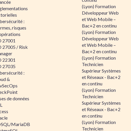
ancée
(Lyon) Formation
glementations
Développeur Web
torielles
et Web Mobile –
ersécurité :
Bac+2 en continu
rmes, risques
(Lyon) Formation
opérations
Développeur Web
O 27001
et Web Mobile –
O 27005 / Risk
Bac+2 en continu
nager
(Lyon) Formation
O 22301
Technicien
O 27035
Supérieur Systèmes
ersécurité :
et Réseaux - Bac+2
oud &
en continu
vSecOps
(Lyon) Formation
eckPoint
Technicien
ses de données
Supérieur Systèmes
L
et Réseaux - Bac+2
cess
en continu
acle
(Lyon) Formation
SQL/MariaDB
Technicien
stgreSQL