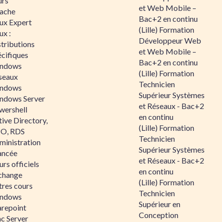
urs
et Web Mobile –
ache
Bac+2 en continu
nux Expert
(Lille) Formation
ux :
Développeur Web
tributions
et Web Mobile –
écifiques
Bac+2 en continu
ndows
(Lille) Formation
seaux
Technicien
ndows
Supérieur Systèmes
ndows Server
et Réseaux - Bac+2
wershell
en continu
ive Directory,
(Lille) Formation
O, RDS
Technicien
ministration
Supérieur Systèmes
ancée
et Réseaux - Bac+2
rs officiels
en continu
change
(Lille) Formation
tres cours
Technicien
ndows
Supérieur en
arepoint
Conception
nc Server