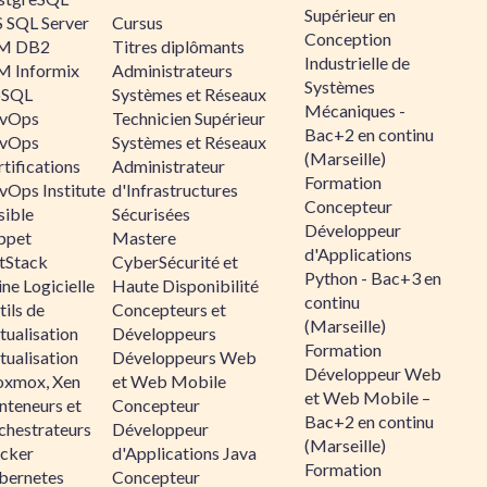
Supérieur en
 SQL Server
Cursus
Conception
M DB2
Titres diplômants
Industrielle de
M Informix
Administrateurs
Systèmes
SQL
Systèmes et Réseaux
Mécaniques -
vOps
Technicien Supérieur
Bac+2 en continu
vOps
Systèmes et Réseaux
(Marseille)
tifications
Administrateur
Formation
vOps Institute
d'Infrastructures
Concepteur
sible
Sécurisées
Développeur
ppet
Mastere
d'Applications
ltStack
CyberSécurité et
Python - Bac+3 en
ne Logicielle
Haute Disponibilité
continu
ils de
Concepteurs et
(Marseille)
tualisation
Développeurs
Formation
tualisation
Développeurs Web
Développeur Web
oxmox, Xen
et Web Mobile
et Web Mobile –
nteneurs et
Concepteur
Bac+2 en continu
chestrateurs
Développeur
(Marseille)
cker
d'Applications Java
Formation
bernetes
Concepteur