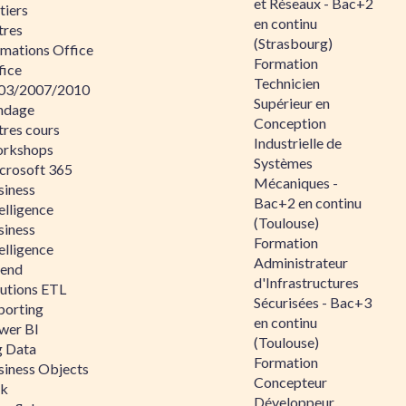
et Réseaux - Bac+2
tiers
en continu
tres
(Strasbourg)
rmations Office
Formation
fice
Technicien
03/2007/2010
Supérieur en
ndage
Conception
tres cours
Industrielle de
rkshops
Systèmes
crosoft 365
Mécaniques -
siness
Bac+2 en continu
elligence
(Toulouse)
siness
Formation
elligence
Administrateur
lend
d'Infrastructures
lutions ETL
Sécurisées - Bac+3
porting
en continu
wer BI
(Toulouse)
g Data
Formation
siness Objects
Concepteur
ik
Développeur