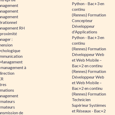
Python - Bac+3 en
nagement
continu
nagement
(Rennes) Formation
nagement
Concepteur
érationnel
Développeur
nagement RH
d'Applications
 proximité
Python - Bac+3 en
nager :
continu
mension
(Rennes) Formation
ychologique
Développeur Web
mmunication
et Web Mobile –
 Management
Bac+2 en continu
 management à
(Rennes) Formation
direction
Développeur Web
KR
et Web Mobile –
tres
Bac+2 en continu
rmations
(Rennes) Formation
nagement
Technicien
rmateurs
Supérieur Systèmes
rmateurs
et Réseaux - Bac+2
ansmission de