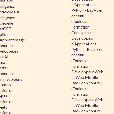
owflake
d'Applications
elligence
Python - Bac+3 en
ificielle (IA)
continu
elligence
(Toulouse)
ificielle
Formation
atGPT
Concepteur
pilot
Développeur
 Apprentissage
d'Applications
pour les
Python - Bac+3 en
veloppeurs
continu
enAI
(Toulouse)
ama
Formation
stral
Développeur Web
pour les
et Web Mobile –
ministrateurs
Bac+2 en continu
stèmes
(Toulouse)
stion de
Formation
jets
Développeur Web
stion de
et Web Mobile –
jets
Bac+2 en continu
stion de