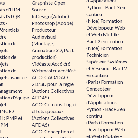
d'Applications
sts
Graphiste Open
Python - Bac+3 en
sts d'IHM
Source
continu
sts ISTQB
InDesign (Adobe)
(Nice) Formation
ts -
Photoshop (Adobe)
Développeur Web
érentiels
Producteur
et Web Mobile –
dre
Audiovisuel
Bac+2 en continu
stion de
(Montage,
(Nice) Formation
jets
Animation/3D, Post-
Technicien
stion de
production)
Supérieur Systèmes
jets
Vidéaste Accéléré
et Réseaux - Bac+2
stion de
Webmaster accéléré
en continu
ojets avancée
ACO-CAO/DAO -
(Paris) Formation
an
2D/3D pour la régie
Concepteur
nagement
(Actions Collectives
Développeur
stion d'équipe
AFDAS)
d'Applications
jet
ACO-Compositing et
Python - Bac+3 en
INCE2
effets spéciaux
continu
I : PMP et
(Actions Collectives
(Paris) Formation
APM
AFDAS)
Développeur Web
IL
ACO-Conception et
et Web Mobile –