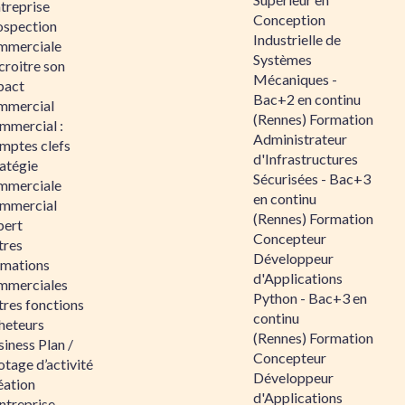
ntreprise
Conception
ospection
Industrielle de
mmerciale
Systèmes
croitre son
Mécaniques -
pact
Bac+2 en continu
mmercial
(Rennes) Formation
mmercial :
Administrateur
mptes clefs
d'Infrastructures
atégie
Sécurisées - Bac+3
mmerciale
en continu
mmercial
(Rennes) Formation
pert
Concepteur
tres
Développeur
rmations
d'Applications
mmerciales
Python - Bac+3 en
tres fonctions
continu
heteurs
(Rennes) Formation
iness Plan /
Concepteur
otage d’activité
Développeur
éation
d'Applications
ntreprise