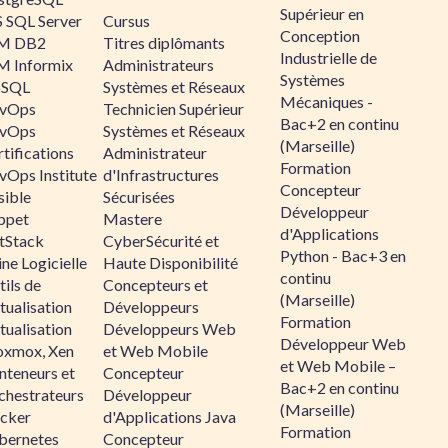
Supérieur en
 SQL Server
Cursus
Conception
M DB2
Titres diplômants
Industrielle de
M Informix
Administrateurs
Systèmes
SQL
Systèmes et Réseaux
Mécaniques -
vOps
Technicien Supérieur
Bac+2 en continu
vOps
Systèmes et Réseaux
(Marseille)
tifications
Administrateur
Formation
vOps Institute
d'Infrastructures
Concepteur
sible
Sécurisées
Développeur
ppet
Mastere
d'Applications
ltStack
CyberSécurité et
Python - Bac+3 en
ne Logicielle
Haute Disponibilité
continu
ils de
Concepteurs et
(Marseille)
tualisation
Développeurs
Formation
tualisation
Développeurs Web
Développeur Web
oxmox, Xen
et Web Mobile
et Web Mobile –
nteneurs et
Concepteur
Bac+2 en continu
chestrateurs
Développeur
(Marseille)
cker
d'Applications Java
Formation
bernetes
Concepteur