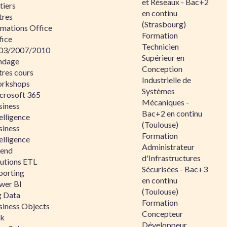
et Réseaux - Bac+2
tiers
en continu
tres
(Strasbourg)
rmations Office
Formation
fice
Technicien
03/2007/2010
Supérieur en
ndage
Conception
tres cours
Industrielle de
rkshops
Systèmes
crosoft 365
Mécaniques -
siness
Bac+2 en continu
elligence
(Toulouse)
siness
Formation
elligence
Administrateur
lend
d'Infrastructures
lutions ETL
Sécurisées - Bac+3
porting
en continu
wer BI
(Toulouse)
g Data
Formation
siness Objects
Concepteur
ik
Développeur