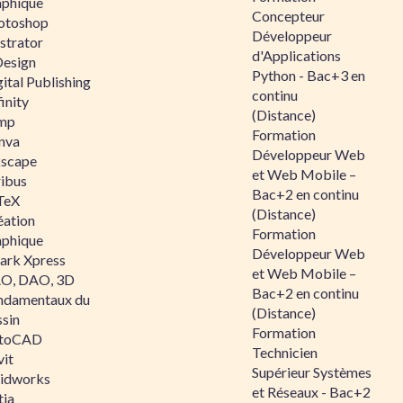
aphique
Concepteur
otoshop
Développeur
ustrator
d'Applications
Design
Python - Bac+3 en
ital Publishing
continu
inity
(Distance)
mp
Formation
nva
Développeur Web
kscape
et Web Mobile –
ribus
Bac+2 en continu
TeX
(Distance)
éation
Formation
aphique
Développeur Web
ark Xpress
et Web Mobile –
O, DAO, 3D
Bac+2 en continu
ndamentaux du
(Distance)
ssin
Formation
toCAD
Technicien
vit
Supérieur Systèmes
lidworks
et Réseaux - Bac+2
tia