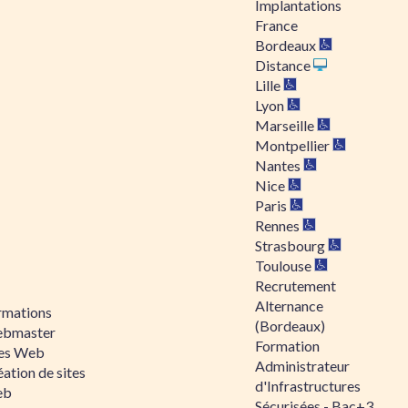
Implantations
France
Bordeaux
Distance
Lille
Lyon
Marseille
Montpellier
Nantes
Nice
Paris
Rennes
Strasbourg
Toulouse
Recrutement
Alternance
rmations
(Bordeaux)
bmaster
Formation
tes Web
Administrateur
ation de sites
d'Infrastructures
eb
Sécurisées - Bac+3