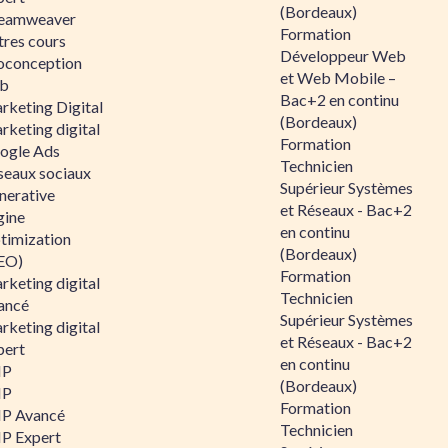
(Bordeaux)
eamweaver
Formation
tres cours
Développeur Web
oconception
et Web Mobile –
b
Bac+2 en continu
rketing Digital
(Bordeaux)
rketing digital
Formation
ogle Ads
Technicien
seaux sociaux
Supérieur Systèmes
nerative
et Réseaux - Bac+2
gine
en continu
timization
(Bordeaux)
EO)
Formation
rketing digital
Technicien
ancé
Supérieur Systèmes
rketing digital
et Réseaux - Bac+2
pert
en continu
HP
(Bordeaux)
HP
Formation
P Avancé
Technicien
P Expert