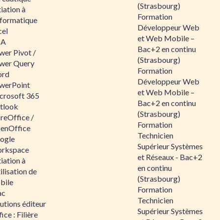
(Strasbourg)
tiation à
Formation
nformatique
Développeur Web
cel
et Web Mobile –
BA
Bac+2 en continu
wer Pivot /
(Strasbourg)
wer Query
Formation
rd
Développeur Web
werPoint
et Web Mobile –
crosoft 365
Bac+2 en continu
tlook
(Strasbourg)
reOffice /
Formation
enOffice
Technicien
ogle
Supérieur Systèmes
rkspace
et Réseaux - Bac+2
tiation à
en continu
tilisation de
(Strasbourg)
bile
Formation
ac
Technicien
utions éditeur
Supérieur Systèmes
ice : Filière