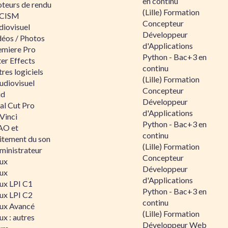
en continu
teurs de rendu
(Lille) Formation
CISM
Concepteur
diovisuel
Développeur
déos / Photos
d'Applications
emiere Pro
Python - Bac+3 en
er Effects
continu
res logiciels
(Lille) Formation
udiovisuel
Concepteur
id
Développeur
al Cut Pro
d'Applications
Vinci
Python - Bac+3 en
O et
continu
aitement du son
(Lille) Formation
ministrateur
Concepteur
nux
Développeur
nux
d'Applications
nux LPI C1
Python - Bac+3 en
nux LPI C2
continu
nux Avancé
(Lille) Formation
ux : autres
Développeur Web