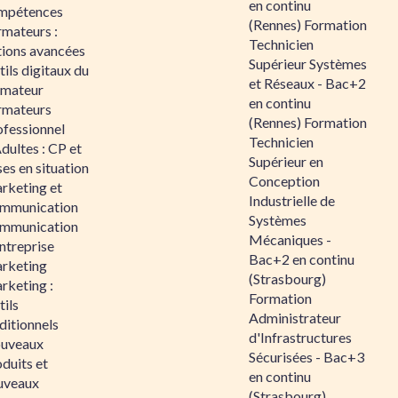
en continu
mpétences
(Rennes) Formation
rmateurs :
Technicien
tions avancées
Supérieur Systèmes
ils digitaux du
et Réseaux - Bac+2
rmateur
en continu
rmateurs
(Rennes) Formation
ofessionnel
Technicien
dultes : CP et
Supérieur en
es en situation
Conception
rketing et
Industrielle de
mmunication
Systèmes
mmunication
Mécaniques -
ntreprise
Bac+2 en continu
rketing
(Strasbourg)
rketing :
Formation
ils
Administrateur
ditionnels
d'Infrastructures
uveaux
Sécurisées - Bac+3
duits et
en continu
uveaux
(Strasbourg)