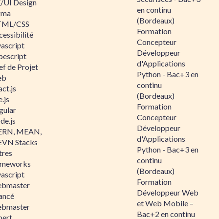
/UI Design
en continu
gma
(Bordeaux)
ML/CSS
Formation
essibilité
Concepteur
vascript
Développeur
pescript
d'Applications
ef de Projet
Python - Bac+3 en
eb
continu
ct.js
(Bordeaux)
.js
Formation
gular
Concepteur
de.js
Développeur
RN, MEAN,
d'Applications
VN Stacks
Python - Bac+3 en
tres
continu
ameworks
(Bordeaux)
vascript
Formation
bmaster
Développeur Web
ancé
et Web Mobile –
bmaster
Bac+2 en continu
pert