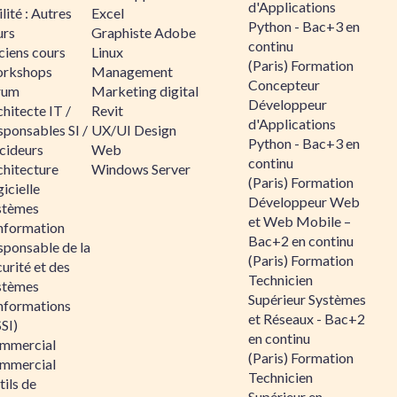
d'Applications
lité : Autres
Excel
Python - Bac+3 en
urs
Graphiste Adobe
continu
ciens cours
Linux
(Paris) Formation
rkshops
Management
Concepteur
rum
Marketing digital
Développeur
hitecte IT /
Revit
d'Applications
sponsables SI /
UX/UI Design
Python - Bac+3 en
cideurs
Web
continu
chitecture
Windows Server
(Paris) Formation
icielle
Développeur Web
stèmes
et Web Mobile –
information
Bac+2 en continu
sponsable de la
(Paris) Formation
urité et des
Technicien
stèmes
Supérieur Systèmes
informations
et Réseaux - Bac+2
SI)
en continu
mmercial
(Paris) Formation
mmercial
Technicien
ils de
Supérieur en