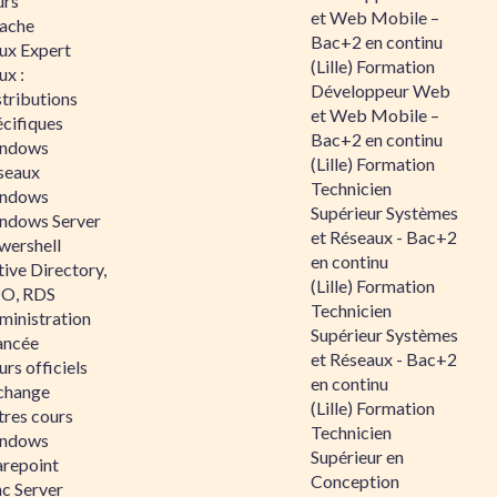
urs
et Web Mobile –
ache
Bac+2 en continu
nux Expert
(Lille) Formation
ux :
Développeur Web
tributions
et Web Mobile –
écifiques
Bac+2 en continu
ndows
(Lille) Formation
seaux
Technicien
ndows
Supérieur Systèmes
ndows Server
et Réseaux - Bac+2
wershell
en continu
ive Directory,
(Lille) Formation
O, RDS
Technicien
ministration
Supérieur Systèmes
ancée
et Réseaux - Bac+2
rs officiels
en continu
change
(Lille) Formation
tres cours
Technicien
ndows
Supérieur en
arepoint
Conception
nc Server