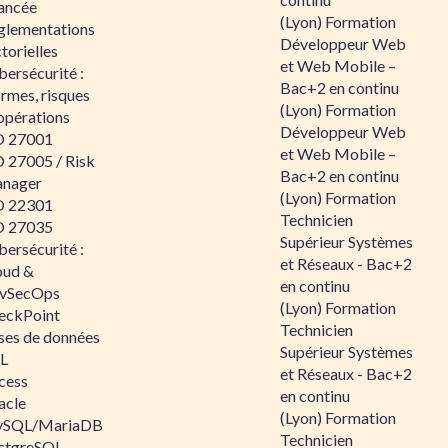
ancée
(Lyon) Formation
glementations
Développeur Web
torielles
et Web Mobile –
ersécurité :
Bac+2 en continu
rmes, risques
(Lyon) Formation
opérations
Développeur Web
O 27001
et Web Mobile –
O 27005 / Risk
Bac+2 en continu
nager
(Lyon) Formation
O 22301
Technicien
O 27035
Supérieur Systèmes
ersécurité :
et Réseaux - Bac+2
oud &
en continu
vSecOps
(Lyon) Formation
eckPoint
Technicien
ses de données
Supérieur Systèmes
L
et Réseaux - Bac+2
cess
en continu
acle
(Lyon) Formation
SQL/MariaDB
Technicien
stgreSQL