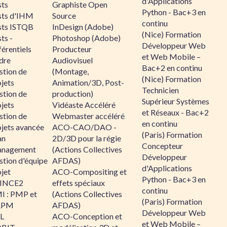
d'Applications
sts
Graphiste Open
Python - Bac+3 en
sts d'IHM
Source
continu
sts ISTQB
InDesign (Adobe)
(Nice) Formation
ts -
Photoshop (Adobe)
Développeur Web
érentiels
Producteur
et Web Mobile –
dre
Audiovisuel
Bac+2 en continu
stion de
(Montage,
(Nice) Formation
jets
Animation/3D, Post-
Technicien
stion de
production)
Supérieur Systèmes
jets
Vidéaste Accéléré
et Réseaux - Bac+2
stion de
Webmaster accéléré
en continu
ojets avancée
ACO-CAO/DAO -
(Paris) Formation
an
2D/3D pour la régie
Concepteur
nagement
(Actions Collectives
Développeur
stion d'équipe
AFDAS)
d'Applications
jet
ACO-Compositing et
Python - Bac+3 en
INCE2
effets spéciaux
continu
I : PMP et
(Actions Collectives
(Paris) Formation
APM
AFDAS)
Développeur Web
IL
ACO-Conception et
et Web Mobile –