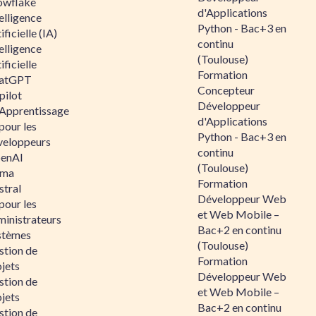
owflake
d'Applications
elligence
Python - Bac+3 en
ificielle (IA)
continu
elligence
(Toulouse)
ificielle
Formation
atGPT
Concepteur
pilot
Développeur
 Apprentissage
d'Applications
pour les
Python - Bac+3 en
veloppeurs
continu
enAI
(Toulouse)
ama
Formation
stral
Développeur Web
pour les
et Web Mobile –
ministrateurs
Bac+2 en continu
stèmes
(Toulouse)
stion de
Formation
jets
Développeur Web
stion de
et Web Mobile –
jets
Bac+2 en continu
stion de