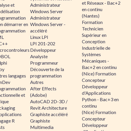
et Réseaux - Bac+2
alyse et
Administrateur
en continu
délisation
Windows Server
(Nantes)
ogrammation
Administrateur
Formation
en démarrer en
Windows Server -
Technicien
ogrammation
accéléré
Supérieur en
ML
Linux LPI
Conception
C++
LPI 201-202
Industrielle de
crocontroleurs
Développeur
Systèmes
OBOL
Analyste
Mécaniques -
lphi
Programmeur
Bac+2 en continu
by
Découverte de la
(Nice) Formation
tres langages
programmation
Concepteur
nDev
Autres
Développeur
ogrammation
After Effects
d'Applications
ctionnelle et
(Adobe)
Python - Bac+3 en
gique
AutoCAD 2D-3D /
continu
ckaging
Revit Architecture
(Nice) Formation
pplications
Graphiste accéléré
Concepteur
ngage R
Graphiste
Développeur
sts
Multimedia