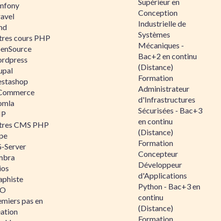
Supérieur en
mfony
Conception
ravel
Industrielle de
nd
Systèmes
tres cours PHP
Mécaniques -
enSource
Bac+2 en continu
rdpress
(Distance)
upal
Formation
estashop
Administrateur
Commerce
d'Infrastructures
omla
Sécurisées - Bac+3
IP
en continu
tres CMS PHP
(Distance)
pe
Formation
-Server
Concepteur
mbra
Développeur
ios
d'Applications
aphiste
Python - Bac+3 en
AO
continu
emiers pas en
(Distance)
éation
Formation