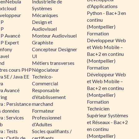
enNebula
Industrielle de
d'Applications
xtcloud
Systèmes
Python - Bac+3 en
veloppeur
Mécaniques
continu
HP
Design et
(Montpellier)
HP
Audiovisuel
Formation
P Avancé
Monteur Audiovisuel
Développeur Web
P Expert
Graphiste
et Web Mobile –
mfony
Concepteur Designer
Bac+2 en continu
ravel
UI
(Montpellier)
nd
Métiers transverses
Formation
tres cours PHP
Négociateur
Développeur Web
a SE / Java EE
Technico-
et Web Mobile –
va
Commercial
Bac+2 en continu
va Avancé
Responsable
(Montpellier)
ring
d'établissement
Formation
a : Persistance
marchand
Technicien
s données
Formateur
Supérieur Systèmes
a : Services
Professionnel
et Réseaux - Bac+2
b
d'Adultes
en continu
a : Tests
Socles qualifiants /
(Montpellier)
a : Outils de
certifiants