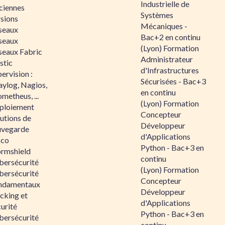
Industrielle de
ciennes
Systèmes
rsions
Mécaniques -
seaux
Bac+2 en continu
seaux
(Lyon) Formation
seaux Fabric
Administrateur
stic
d'Infrastructures
ervision :
Sécurisées - Bac+3
aylog, Nagios,
en continu
metheus, ...
(Lyon) Formation
ploiement
Concepteur
utions de
Développeur
uvegarde
d'Applications
sco
Python - Bac+3 en
ormshield
continu
bersécurité
(Lyon) Formation
bersécurité
Concepteur
ndamentaux
Développeur
cking et
d'Applications
urité
Python - Bac+3 en
bersécurité
continu