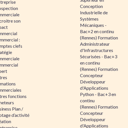
ntreprise
Conception
ospection
Industrielle de
mmerciale
Systèmes
croitre son
Mécaniques -
pact
Bac+2 en continu
mmercial
(Rennes) Formation
mmercial :
Administrateur
mptes clefs
d'Infrastructures
atégie
Sécurisées - Bac+3
mmerciale
en continu
mmercial
(Rennes) Formation
pert
Concepteur
tres
Développeur
rmations
d'Applications
mmerciales
Python - Bac+3 en
tres fonctions
continu
heteurs
(Rennes) Formation
iness Plan /
Concepteur
otage d’activité
Développeur
éation
d'Applications
ntreprise