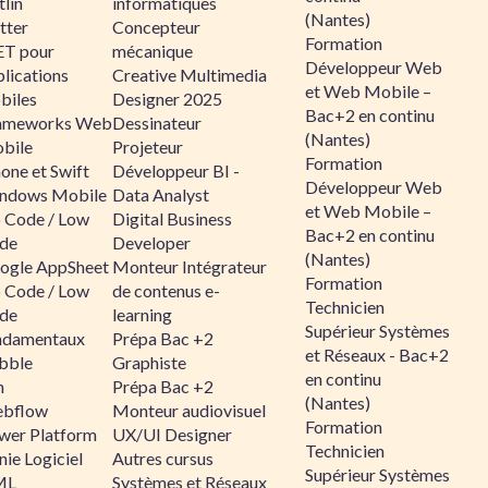
lin
informatiques
(Nantes)
tter
Concepteur
Formation
ET pour
mécanique
Développeur Web
lications
Creative Multimedia
et Web Mobile –
biles
Designer 2025
Bac+2 en continu
ameworks Web
Dessinateur
(Nantes)
bile
Projeteur
Formation
one et Swift
Développeur BI -
Développeur Web
ndows Mobile
Data Analyst
et Web Mobile –
 Code / Low
Digital Business
Bac+2 en continu
de
Developer
(Nantes)
ogle AppSheet
Monteur Intégrateur
Formation
 Code / Low
de contenus e-
Technicien
de
learning
Supérieur Systèmes
ndamentaux
Prépa Bac +2
et Réseaux - Bac+2
bble
Graphiste
en continu
n
Prépa Bac +2
(Nantes)
bflow
Monteur audiovisuel
Formation
wer Platform
UX/UI Designer
Technicien
ie Logiciel
Autres cursus
Supérieur Systèmes
ML
Systèmes et Réseaux