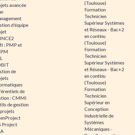
(Toulouse)
ojets avancée
Formation
an
Technicien
nagement
Supérieur Systèmes
stion d'équipe
et Réseaux - Bac+2
jet
en continu
INCE2
(Toulouse)
I : PMP et
Formation
APM
Technicien
IL
Supérieur Systèmes
BIT
et Réseaux - Bac+2
stion de
en continu
jets
(Toulouse)
formatiques
Formation
érentiels de
Technicien
stion : CMMI
Supérieur en
ils de gestion
Conception
projets
Industrielle de
enProject
Systèmes
 Project
Mécaniques -
RA