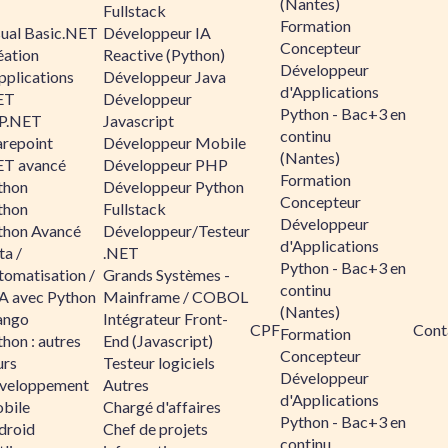
(Nantes)
Fullstack
Formation
sual Basic.NET
Développeur IA
Concepteur
éation
Reactive (Python)
Développeur
pplications
Développeur Java
d'Applications
ET
Développeur
Python - Bac+3 en
P.NET
Javascript
continu
arepoint
Développeur Mobile
(Nantes)
ET avancé
Développeur PHP
Formation
thon
Développeur Python
Concepteur
thon
Fullstack
Développeur
thon Avancé
Développeur/Testeur
d'Applications
ta /
.NET
Python - Bac+3 en
tomatisation /
Grands Systèmes -
continu
A avec Python
Mainframe / COBOL
(Nantes)
ango
Intégrateur Front-
CPF
Cont
Formation
hon : autres
End (Javascript)
Concepteur
urs
Testeur logiciels
Développeur
veloppement
Autres
d'Applications
bile
Chargé d'affaires
Python - Bac+3 en
droid
Chef de projets
continu