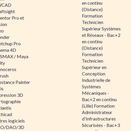
en continu
WCAD
(Distance)
aftsight
Formation
entor Pro et
Technicien
sion
Supérieur Systèmes
eo
et Réseaux - Bac+2
ender
en continu
etchup Pro
(Distance)
nema 4D
Formation
SMAX / Maya
Technicien
ity
Supérieur en
inoceros
Conception
rush
Industrielle de
bstance Painter
Systèmes
is
Mécaniques -
pression 3D
Bac+2 en continu
rtographie
(Lille) Formation
lantis
Administrateur
chicad
d'Infrastructures
res logiciels
Sécurisées - Bac+3
O/DAO/3D