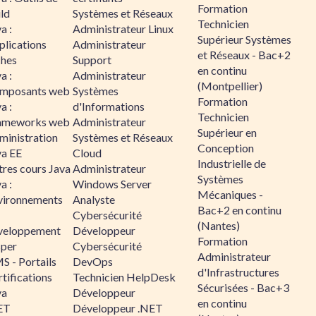
Formation
ld
Systèmes et Réseaux
Technicien
a :
Administrateur Linux
Supérieur Systèmes
plications
Administrateur
et Réseaux - Bac+2
ches
Support
en continu
a :
Administrateur
(Montpellier)
mposants web
Systèmes
Formation
a :
d'Informations
Technicien
ameworks web
Administrateur
Supérieur en
ministration
Systèmes et Réseaux
Conception
va EE
Cloud
Industrielle de
tres cours Java
Administrateur
Systèmes
a :
Windows Server
Mécaniques -
vironnements
Analyste
Bac+2 en continu
Cybersécurité
(Nantes)
veloppement
Développeur
Formation
sper
Cybersécurité
Administrateur
S - Portails
DevOps
d'Infrastructures
tifications
Technicien HelpDesk
Sécurisées - Bac+3
va
Développeur
en continu
ET
Développeur .NET