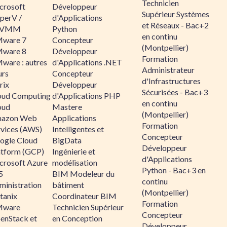
Technicien
crosoft
Développeur
Supérieur Systèmes
perV /
d'Applications
et Réseaux - Bac+2
CVMM
Python
en continu
ware 7
Concepteur
(Montpellier)
ware 8
Développeur
Formation
ware : autres
d'Applications .NET
Administrateur
urs
Concepteur
d'Infrastructures
rix
Développeur
Sécurisées - Bac+3
oud Computing
d'Applications PHP
en continu
oud
Mastere
(Montpellier)
azon Web
Applications
Formation
rvices (AWS)
Intelligentes et
Concepteur
ogle Cloud
BigData
Développeur
atform (GCP)
Ingénierie et
d'Applications
crosoft Azure
modélisation
Python - Bac+3 en
5
BIM Modeleur du
continu
ministration
bâtiment
(Montpellier)
tanix
Coordinateur BIM
Formation
ware
Technicien Supérieur
Concepteur
enStack et
en Conception
Développeur