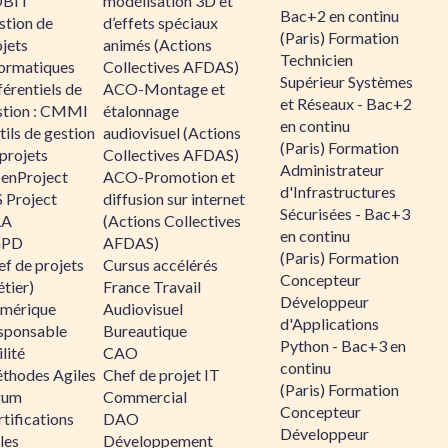
BIT
modélisation 3D et
Bac+2 en continu
stion de
d’effets spéciaux
(Paris) Formation
jets
animés (Actions
Technicien
formatiques
Collectives AFDAS)
Supérieur Systèmes
érentiels de
ACO-Montage et
et Réseaux - Bac+2
stion : CMMI
étalonnage
en continu
ils de gestion
audiovisuel (Actions
(Paris) Formation
projets
Collectives AFDAS)
Administrateur
enProject
ACO-Promotion et
d'Infrastructures
 Project
diffusion sur internet
Sécurisées - Bac+3
RA
(Actions Collectives
en continu
GPD
AFDAS)
(Paris) Formation
f de projets
Cursus accélérés
Concepteur
tier)
France Travail
Développeur
mérique
Audiovisuel
d'Applications
sponsable
Bureautique
Python - Bac+3 en
lité
CAO
continu
thodes Agiles
Chef de projet IT
(Paris) Formation
rum
Commercial
Concepteur
tifications
DAO
Développeur
les
Développement