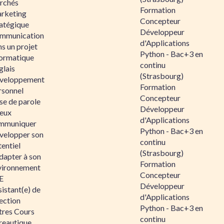
rchés
Formation
rketing
Concepteur
ratégique
Développeur
mmunication
d'Applications
s un projet
Python - Bac+3 en
formatique
continu
glais
(Strasbourg)
veloppement
Formation
rsonnel
Concepteur
se de parole
Développeur
eux
d'Applications
mmuniquer
Python - Bac+3 en
velopper son
continu
entiel
(Strasbourg)
dapter à son
Formation
vironnement
Concepteur
E
Développeur
istant(e) de
d'Applications
ection
Python - Bac+3 en
tres Cours
continu
reautique