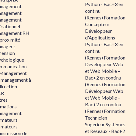
Python - Bac+3 en
nagement
continu
nagement
(Rennes) Formation
nagement
Concepteur
érationnel
Développeur
nagement RH
d'Applications
 proximité
Python - Bac+3 en
nager :
continu
mension
(Rennes) Formation
ychologique
Développeur Web
mmunication
et Web Mobile –
 Management
Bac+2 en continu
 management à
(Rennes) Formation
direction
Développeur Web
KR
et Web Mobile –
tres
Bac+2 en continu
rmations
(Rennes) Formation
nagement
Technicien
rmateurs
Supérieur Systèmes
rmateurs
et Réseaux - Bac+2
ansmission de