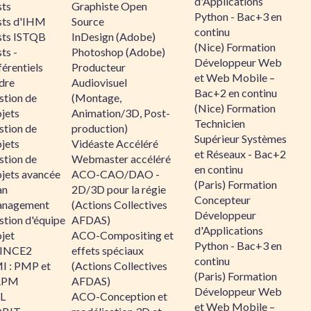
d'Applications
sts
Graphiste Open
Python - Bac+3 en
sts d'IHM
Source
continu
sts ISTQB
InDesign (Adobe)
(Nice) Formation
ts -
Photoshop (Adobe)
Développeur Web
érentiels
Producteur
et Web Mobile –
dre
Audiovisuel
Bac+2 en continu
stion de
(Montage,
(Nice) Formation
jets
Animation/3D, Post-
Technicien
stion de
production)
Supérieur Systèmes
jets
Vidéaste Accéléré
et Réseaux - Bac+2
stion de
Webmaster accéléré
en continu
ojets avancée
ACO-CAO/DAO -
(Paris) Formation
an
2D/3D pour la régie
Concepteur
nagement
(Actions Collectives
Développeur
stion d'équipe
AFDAS)
d'Applications
jet
ACO-Compositing et
Python - Bac+3 en
INCE2
effets spéciaux
continu
I : PMP et
(Actions Collectives
(Paris) Formation
APM
AFDAS)
Développeur Web
IL
ACO-Conception et
et Web Mobile –