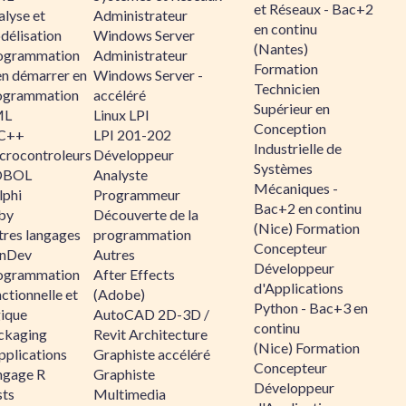
et Réseaux - Bac+2
alyse et
Administrateur
en continu
délisation
Windows Server
(Nantes)
ogrammation
Administrateur
Formation
en démarrer en
Windows Server -
Technicien
ogrammation
accéléré
Supérieur en
ML
Linux LPI
Conception
C++
LPI 201-202
Industrielle de
crocontroleurs
Développeur
Systèmes
OBOL
Analyste
Mécaniques -
lphi
Programmeur
Bac+2 en continu
by
Découverte de la
(Nice) Formation
tres langages
programmation
Concepteur
nDev
Autres
Développeur
ogrammation
After Effects
d'Applications
ctionnelle et
(Adobe)
Python - Bac+3 en
gique
AutoCAD 2D-3D /
continu
ckaging
Revit Architecture
(Nice) Formation
pplications
Graphiste accéléré
Concepteur
ngage R
Graphiste
Développeur
sts
Multimedia