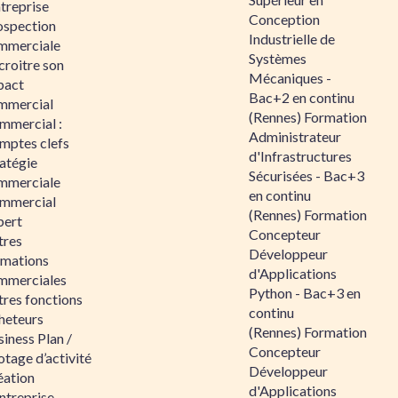
ntreprise
Conception
ospection
Industrielle de
mmerciale
Systèmes
croitre son
Mécaniques -
pact
Bac+2 en continu
mmercial
(Rennes) Formation
mmercial :
Administrateur
mptes clefs
d'Infrastructures
atégie
Sécurisées - Bac+3
mmerciale
en continu
mmercial
(Rennes) Formation
pert
Concepteur
tres
Développeur
rmations
d'Applications
mmerciales
Python - Bac+3 en
tres fonctions
continu
heteurs
(Rennes) Formation
iness Plan /
Concepteur
otage d’activité
Développeur
éation
d'Applications
ntreprise