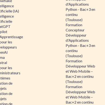
owflake
d'Applications
elligence
Python - Bac+3 en
ificielle (IA)
continu
elligence
(Toulouse)
ificielle
Formation
atGPT
Concepteur
pilot
Développeur
 Apprentissage
d'Applications
pour les
Python - Bac+3 en
veloppeurs
continu
enAI
(Toulouse)
ama
Formation
stral
Développeur Web
pour les
et Web Mobile –
ministrateurs
Bac+2 en continu
stèmes
(Toulouse)
stion de
Formation
jets
Développeur Web
stion de
et Web Mobile –
jets
Bac+2 en continu
stion de