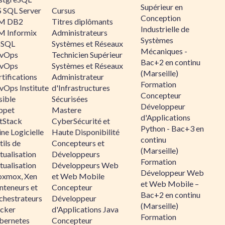
Supérieur en
 SQL Server
Cursus
Conception
M DB2
Titres diplômants
Industrielle de
M Informix
Administrateurs
Systèmes
SQL
Systèmes et Réseaux
Mécaniques -
vOps
Technicien Supérieur
Bac+2 en continu
vOps
Systèmes et Réseaux
(Marseille)
tifications
Administrateur
Formation
vOps Institute
d'Infrastructures
Concepteur
sible
Sécurisées
Développeur
ppet
Mastere
d'Applications
ltStack
CyberSécurité et
Python - Bac+3 en
ne Logicielle
Haute Disponibilité
continu
ils de
Concepteurs et
(Marseille)
tualisation
Développeurs
Formation
tualisation
Développeurs Web
Développeur Web
oxmox, Xen
et Web Mobile
et Web Mobile –
nteneurs et
Concepteur
Bac+2 en continu
chestrateurs
Développeur
(Marseille)
cker
d'Applications Java
Formation
bernetes
Concepteur