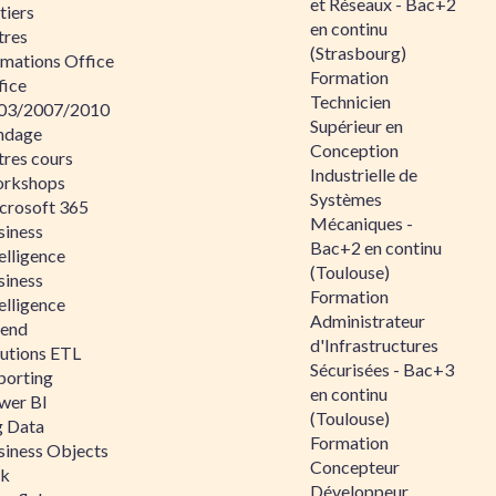
et Réseaux - Bac+2
tiers
en continu
tres
(Strasbourg)
rmations Office
Formation
fice
Technicien
03/2007/2010
Supérieur en
ndage
Conception
tres cours
Industrielle de
rkshops
Systèmes
crosoft 365
Mécaniques -
siness
Bac+2 en continu
elligence
(Toulouse)
siness
Formation
elligence
Administrateur
lend
d'Infrastructures
lutions ETL
Sécurisées - Bac+3
porting
en continu
wer BI
(Toulouse)
g Data
Formation
siness Objects
Concepteur
ik
Développeur