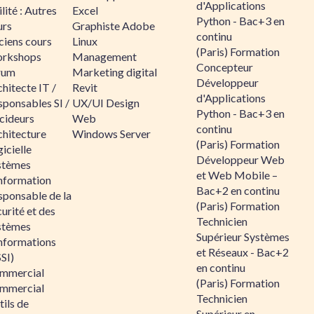
d'Applications
lité : Autres
Excel
Python - Bac+3 en
urs
Graphiste Adobe
continu
ciens cours
Linux
(Paris) Formation
rkshops
Management
Concepteur
rum
Marketing digital
Développeur
hitecte IT /
Revit
d'Applications
sponsables SI /
UX/UI Design
Python - Bac+3 en
cideurs
Web
continu
chitecture
Windows Server
(Paris) Formation
icielle
Développeur Web
stèmes
et Web Mobile –
information
Bac+2 en continu
sponsable de la
(Paris) Formation
urité et des
Technicien
stèmes
Supérieur Systèmes
informations
et Réseaux - Bac+2
SI)
en continu
mmercial
(Paris) Formation
mmercial
Technicien
ils de
Supérieur en