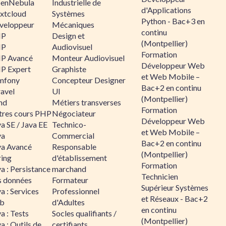
enNebula
Industrielle de
d'Applications
xtcloud
Systèmes
Python - Bac+3 en
veloppeur
Mécaniques
continu
HP
Design et
(Montpellier)
HP
Audiovisuel
Formation
P Avancé
Monteur Audiovisuel
Développeur Web
P Expert
Graphiste
et Web Mobile –
mfony
Concepteur Designer
Bac+2 en continu
ravel
UI
(Montpellier)
nd
Métiers transverses
Formation
tres cours PHP
Négociateur
Développeur Web
a SE / Java EE
Technico-
et Web Mobile –
va
Commercial
Bac+2 en continu
va Avancé
Responsable
(Montpellier)
ring
d'établissement
Formation
a : Persistance
marchand
Technicien
s données
Formateur
Supérieur Systèmes
a : Services
Professionnel
et Réseaux - Bac+2
b
d'Adultes
en continu
a : Tests
Socles qualifiants /
(Montpellier)
a : Outils de
certifiants