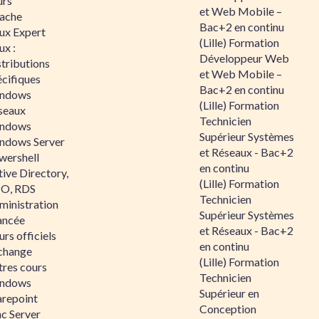
urs
et Web Mobile –
ache
Bac+2 en continu
nux Expert
(Lille) Formation
ux :
Développeur Web
tributions
et Web Mobile –
écifiques
Bac+2 en continu
ndows
(Lille) Formation
seaux
Technicien
ndows
Supérieur Systèmes
ndows Server
et Réseaux - Bac+2
wershell
en continu
ive Directory,
(Lille) Formation
O, RDS
Technicien
ministration
Supérieur Systèmes
ancée
et Réseaux - Bac+2
rs officiels
en continu
change
(Lille) Formation
tres cours
Technicien
ndows
Supérieur en
arepoint
Conception
nc Server