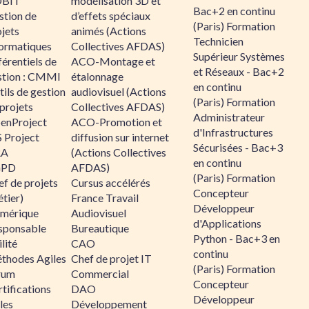
BIT
modélisation 3D et
Bac+2 en continu
stion de
d’effets spéciaux
(Paris) Formation
jets
animés (Actions
Technicien
formatiques
Collectives AFDAS)
Supérieur Systèmes
érentiels de
ACO-Montage et
et Réseaux - Bac+2
stion : CMMI
étalonnage
en continu
ils de gestion
audiovisuel (Actions
(Paris) Formation
projets
Collectives AFDAS)
Administrateur
enProject
ACO-Promotion et
d'Infrastructures
 Project
diffusion sur internet
Sécurisées - Bac+3
RA
(Actions Collectives
en continu
GPD
AFDAS)
(Paris) Formation
f de projets
Cursus accélérés
Concepteur
tier)
France Travail
Développeur
mérique
Audiovisuel
d'Applications
sponsable
Bureautique
Python - Bac+3 en
lité
CAO
continu
thodes Agiles
Chef de projet IT
(Paris) Formation
rum
Commercial
Concepteur
tifications
DAO
Développeur
les
Développement