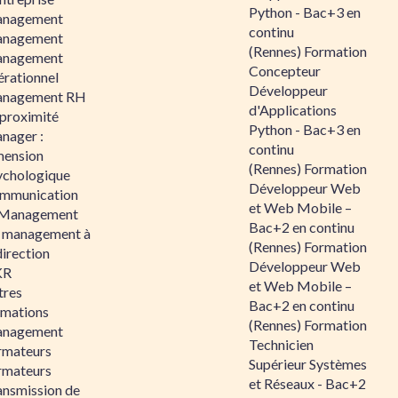
Python - Bac+3 en
nagement
continu
nagement
(Rennes) Formation
nagement
Concepteur
érationnel
Développeur
nagement RH
d'Applications
 proximité
Python - Bac+3 en
nager :
continu
mension
(Rennes) Formation
ychologique
Développeur Web
mmunication
et Web Mobile –
 Management
Bac+2 en continu
 management à
(Rennes) Formation
direction
Développeur Web
KR
et Web Mobile –
tres
Bac+2 en continu
rmations
(Rennes) Formation
nagement
Technicien
rmateurs
Supérieur Systèmes
rmateurs
et Réseaux - Bac+2
ansmission de