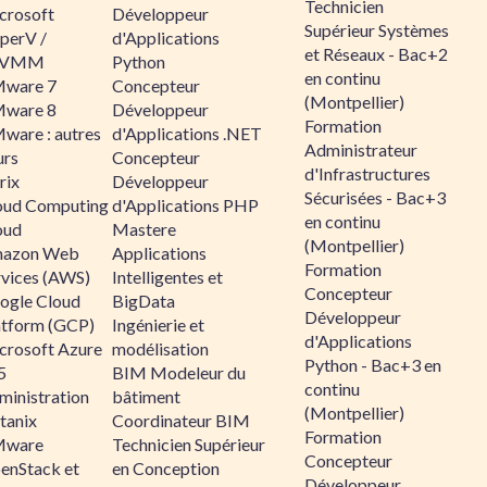
Technicien
crosoft
Développeur
Supérieur Systèmes
perV /
d'Applications
et Réseaux - Bac+2
CVMM
Python
en continu
ware 7
Concepteur
(Montpellier)
ware 8
Développeur
Formation
ware : autres
d'Applications .NET
Administrateur
urs
Concepteur
d'Infrastructures
rix
Développeur
Sécurisées - Bac+3
oud Computing
d'Applications PHP
en continu
oud
Mastere
(Montpellier)
azon Web
Applications
Formation
rvices (AWS)
Intelligentes et
Concepteur
ogle Cloud
BigData
Développeur
atform (GCP)
Ingénierie et
d'Applications
crosoft Azure
modélisation
Python - Bac+3 en
5
BIM Modeleur du
continu
ministration
bâtiment
(Montpellier)
tanix
Coordinateur BIM
Formation
ware
Technicien Supérieur
Concepteur
enStack et
en Conception
Développeur