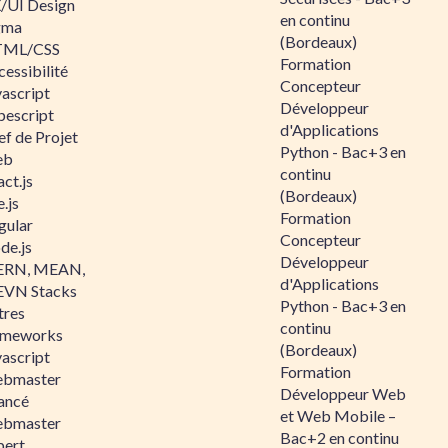
/UI Design
en continu
gma
(Bordeaux)
ML/CSS
Formation
essibilité
Concepteur
vascript
Développeur
pescript
d'Applications
ef de Projet
Python - Bac+3 en
eb
continu
ct.js
(Bordeaux)
.js
Formation
gular
Concepteur
de.js
Développeur
RN, MEAN,
d'Applications
VN Stacks
Python - Bac+3 en
tres
continu
ameworks
(Bordeaux)
vascript
Formation
bmaster
Développeur Web
ancé
et Web Mobile –
bmaster
Bac+2 en continu
pert