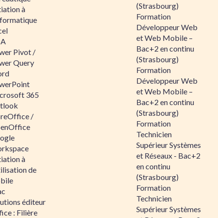
(Strasbourg)
tiation à
Formation
nformatique
Développeur Web
cel
et Web Mobile –
BA
Bac+2 en continu
wer Pivot /
(Strasbourg)
wer Query
Formation
rd
Développeur Web
werPoint
et Web Mobile –
crosoft 365
Bac+2 en continu
tlook
(Strasbourg)
reOffice /
Formation
enOffice
Technicien
ogle
Supérieur Systèmes
rkspace
et Réseaux - Bac+2
tiation à
en continu
tilisation de
(Strasbourg)
bile
Formation
ac
Technicien
utions éditeur
Supérieur Systèmes
ice : Filière