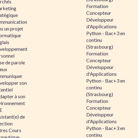
rchés
Formation
rketing
Concepteur
ratégique
Développeur
mmunication
d'Applications
s un projet
Python - Bac+3 en
formatique
continu
glais
(Strasbourg)
veloppement
Formation
rsonnel
Concepteur
se de parole
Développeur
eux
d'Applications
mmuniquer
Python - Bac+3 en
velopper son
continu
entiel
(Strasbourg)
dapter à son
Formation
vironnement
Concepteur
E
Développeur
istant(e) de
d'Applications
ection
Python - Bac+3 en
tres Cours
continu
reautique