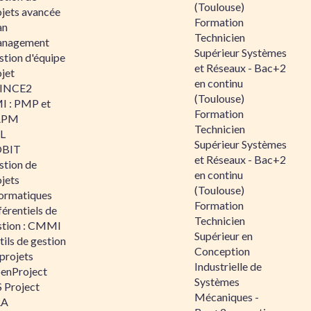
(Toulouse)
ojets avancée
Formation
an
Technicien
nagement
Supérieur Systèmes
stion d'équipe
et Réseaux - Bac+2
jet
en continu
INCE2
(Toulouse)
I : PMP et
Formation
APM
Technicien
IL
Supérieur Systèmes
BIT
et Réseaux - Bac+2
stion de
en continu
jets
(Toulouse)
formatiques
Formation
érentiels de
Technicien
stion : CMMI
Supérieur en
ils de gestion
Conception
projets
Industrielle de
enProject
Systèmes
 Project
Mécaniques -
RA