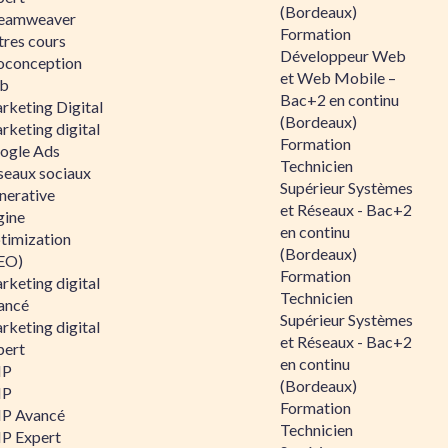
(Bordeaux)
eamweaver
Formation
tres cours
Développeur Web
oconception
et Web Mobile –
b
Bac+2 en continu
rketing Digital
(Bordeaux)
rketing digital
Formation
ogle Ads
Technicien
seaux sociaux
Supérieur Systèmes
nerative
et Réseaux - Bac+2
gine
en continu
timization
(Bordeaux)
EO)
Formation
rketing digital
Technicien
ancé
Supérieur Systèmes
rketing digital
et Réseaux - Bac+2
pert
en continu
HP
(Bordeaux)
HP
Formation
P Avancé
Technicien
P Expert