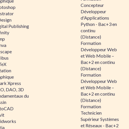
aphique
Concepteur
otoshop
Développeur
ustrator
d'Applications
Design
Python - Bac+3 en
ital Publishing
continu
inity
(Distance)
mp
Formation
nva
Développeur Web
kscape
et Web Mobile –
ribus
Bac+2 en continu
TeX
(Distance)
éation
Formation
aphique
Développeur Web
ark Xpress
et Web Mobile –
O, DAO, 3D
Bac+2 en continu
ndamentaux du
(Distance)
ssin
Formation
toCAD
Technicien
vit
Supérieur Systèmes
lidworks
et Réseaux - Bac+2
tia