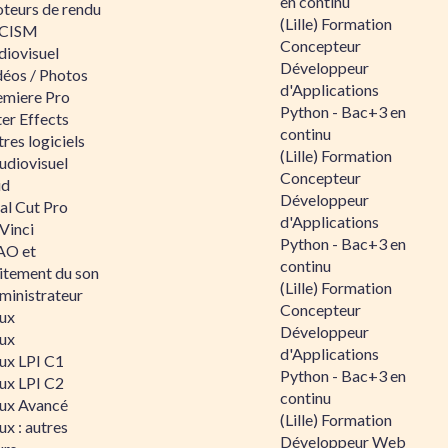
en continu
teurs de rendu
(Lille) Formation
CISM
Concepteur
diovisuel
Développeur
déos / Photos
d'Applications
emiere Pro
Python - Bac+3 en
er Effects
continu
res logiciels
(Lille) Formation
udiovisuel
Concepteur
id
Développeur
al Cut Pro
d'Applications
Vinci
Python - Bac+3 en
O et
continu
aitement du son
(Lille) Formation
ministrateur
Concepteur
nux
Développeur
nux
d'Applications
nux LPI C1
Python - Bac+3 en
nux LPI C2
continu
nux Avancé
(Lille) Formation
ux : autres
Développeur Web