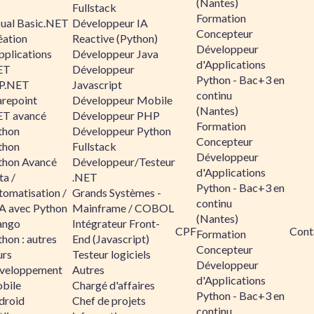
(Nantes)
Fullstack
Formation
sual Basic.NET
Développeur IA
Concepteur
éation
Reactive (Python)
Développeur
pplications
Développeur Java
d'Applications
ET
Développeur
Python - Bac+3 en
P.NET
Javascript
continu
arepoint
Développeur Mobile
(Nantes)
ET avancé
Développeur PHP
Formation
thon
Développeur Python
Concepteur
thon
Fullstack
Développeur
thon Avancé
Développeur/Testeur
d'Applications
ta /
.NET
Python - Bac+3 en
tomatisation /
Grands Systèmes -
continu
A avec Python
Mainframe / COBOL
(Nantes)
ango
Intégrateur Front-
CPF
Cont
Formation
hon : autres
End (Javascript)
Concepteur
urs
Testeur logiciels
Développeur
veloppement
Autres
d'Applications
bile
Chargé d'affaires
Python - Bac+3 en
droid
Chef de projets
continu