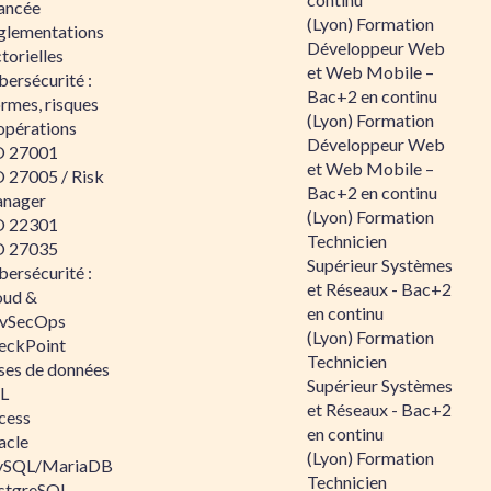
ancée
(Lyon) Formation
glementations
Développeur Web
torielles
et Web Mobile –
ersécurité :
Bac+2 en continu
rmes, risques
(Lyon) Formation
opérations
Développeur Web
O 27001
et Web Mobile –
O 27005 / Risk
Bac+2 en continu
nager
(Lyon) Formation
O 22301
Technicien
O 27035
Supérieur Systèmes
ersécurité :
et Réseaux - Bac+2
oud &
en continu
vSecOps
(Lyon) Formation
eckPoint
Technicien
ses de données
Supérieur Systèmes
L
et Réseaux - Bac+2
cess
en continu
acle
(Lyon) Formation
SQL/MariaDB
Technicien
stgreSQL