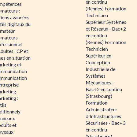
en continu
mpétences
(Rennes) Formation
rmateurs :
Technicien
tions avancées
Supérieur Systèmes
ils digitaux du
et Réseaux - Bac+2
rmateur
en continu
rmateurs
(Rennes) Formation
ofessionnel
Technicien
dultes : CP et
Supérieur en
es en situation
Conception
rketing et
Industrielle de
mmunication
Systèmes
mmunication
Mécaniques -
ntreprise
Bac+2 en continu
rketing
(Strasbourg)
rketing :
Formation
ils
Administrateur
ditionnels
d'Infrastructures
uveaux
Sécurisées - Bac+3
duits et
en continu
uveaux
(Strasbourg)