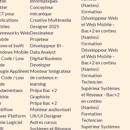
lin
informatiques
(Nantes)
tter
Concepteur
Formation
ET pour
mécanique
Développeur Web
lications
Creative Multimedia
et Web Mobile –
biles
Designer 2025
Bac+2 en continu
ameworks Web
Dessinateur
(Nantes)
bile
Projeteur
Formation
one et Swift
Développeur BI -
Développeur Web
ndows Mobile
Data Analyst
et Web Mobile –
 Code / Low
Digital Business
Bac+2 en continu
de
Developer
(Nantes)
ogle AppSheet
Monteur Intégrateur
Formation
 Code / Low
de contenus e-
Technicien
de
learning
Supérieur Systèmes
ndamentaux
Prépa Bac +2
et Réseaux - Bac+2
bble
Graphiste
en continu
n
Prépa Bac +2
(Nantes)
bflow
Monteur audiovisuel
Formation
wer Platform
UX/UI Designer
Technicien
ie Logiciel
Autres cursus
Supérieur Systèmes
ML
Systèmes et Réseaux