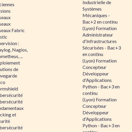
Industrielle de
ciennes
Systèmes
rsions
Mécaniques -
seaux
Bac+2 en continu
seaux
(Lyon) Formation
seaux Fabric
Administrateur
stic
d'Infrastructures
ervision :
Sécurisées - Bac+3
aylog, Nagios,
en continu
metheus, ...
(Lyon) Formation
ploiement
Concepteur
utions de
Développeur
uvegarde
d'Applications
sco
Python - Bac+3 en
ormshield
continu
bersécurité
(Lyon) Formation
bersécurité
Concepteur
ndamentaux
Développeur
cking et
d'Applications
urité
Python - Bac+3 en
bersécurité
continu