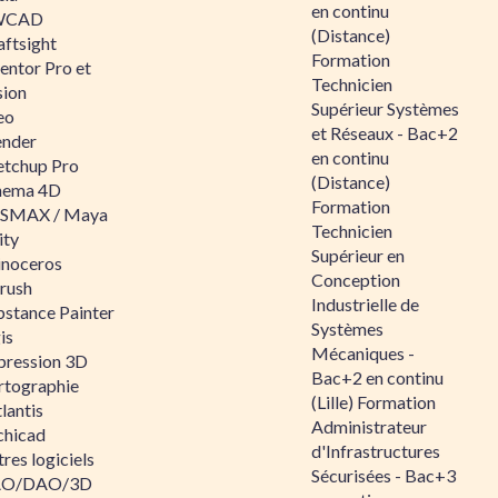
en continu
WCAD
(Distance)
aftsight
Formation
entor Pro et
Technicien
sion
Supérieur Systèmes
eo
et Réseaux - Bac+2
ender
en continu
etchup Pro
(Distance)
nema 4D
Formation
SMAX / Maya
Technicien
ity
Supérieur en
inoceros
Conception
rush
Industrielle de
bstance Painter
Systèmes
is
Mécaniques -
pression 3D
Bac+2 en continu
rtographie
(Lille) Formation
lantis
Administrateur
chicad
d'Infrastructures
res logiciels
Sécurisées - Bac+3
O/DAO/3D