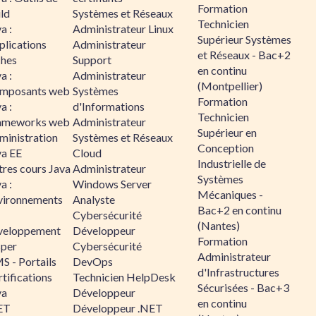
Formation
ld
Systèmes et Réseaux
Technicien
a :
Administrateur Linux
Supérieur Systèmes
plications
Administrateur
et Réseaux - Bac+2
ches
Support
en continu
a :
Administrateur
(Montpellier)
mposants web
Systèmes
Formation
a :
d'Informations
Technicien
ameworks web
Administrateur
Supérieur en
ministration
Systèmes et Réseaux
Conception
va EE
Cloud
Industrielle de
tres cours Java
Administrateur
Systèmes
a :
Windows Server
Mécaniques -
vironnements
Analyste
Bac+2 en continu
Cybersécurité
(Nantes)
veloppement
Développeur
Formation
sper
Cybersécurité
Administrateur
S - Portails
DevOps
d'Infrastructures
tifications
Technicien HelpDesk
Sécurisées - Bac+3
va
Développeur
en continu
ET
Développeur .NET