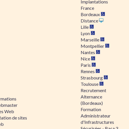
Implantations
France
Bordeaux
Distance
Lille
Lyon
Marseille
Montpellier
Nantes
Nice
Paris
Rennes
Strasbourg
Toulouse
Recrutement
Alternance
rmations
(Bordeaux)
bmaster
Formation
tes Web
Administrateur
ation de sites
d'Infrastructures
eb
Sécurisées - Bac+3