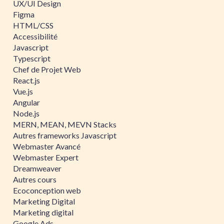
UX/UI Design
Figma
HTML/CSS
Accessibilité
Javascript
Typescript
Chef de Projet Web
React.js
Vue.js
Angular
Node.js
MERN, MEAN, MEVN Stacks
Autres frameworks Javascript
Webmaster Avancé
Webmaster Expert
Dreamweaver
Autres cours
Ecoconception web
Marketing Digital
Marketing digital
Google Ads