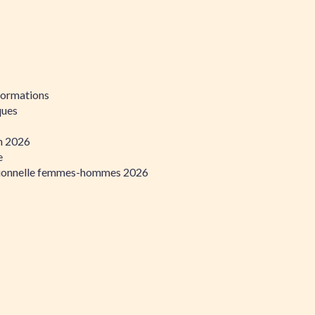
formations
ques
on 2026
e
ssionnelle femmes-hommes 2026