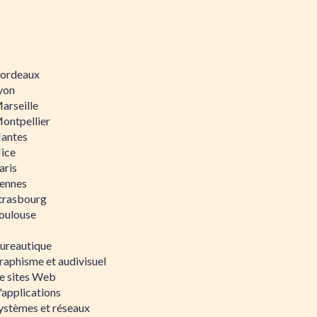
 Bordeaux
Lyon
Marseille
Montpellier
Nantes
Nice
aris
Rennes
Strasbourg
Toulouse
bureautique
raphisme et audivisuel
e sites Web
'applications
ystèmes et réseaux