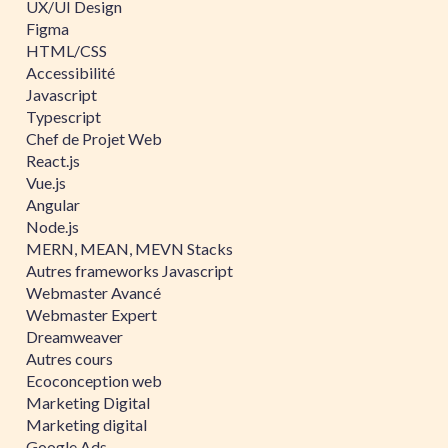
UX/UI Design
Figma
HTML/CSS
Accessibilité
Javascript
Typescript
Chef de Projet Web
React.js
Vue.js
Angular
Node.js
MERN, MEAN, MEVN Stacks
Autres frameworks Javascript
Webmaster Avancé
Webmaster Expert
Dreamweaver
Autres cours
Ecoconception web
Marketing Digital
Marketing digital
Google Ads