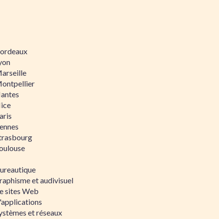
 Bordeaux
Lyon
Marseille
Montpellier
Nantes
Nice
aris
Rennes
Strasbourg
Toulouse
bureautique
raphisme et audivisuel
e sites Web
'applications
ystèmes et réseaux