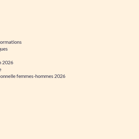
formations
ques
on 2026
e
ssionnelle femmes-hommes 2026