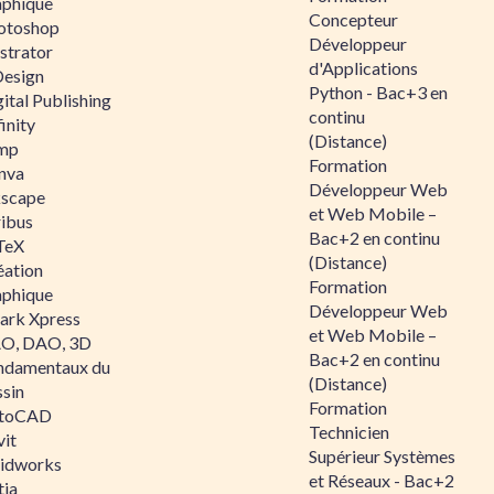
aphique
Concepteur
otoshop
Développeur
ustrator
d'Applications
Design
Python - Bac+3 en
ital Publishing
continu
inity
(Distance)
mp
Formation
nva
Développeur Web
kscape
et Web Mobile –
ribus
Bac+2 en continu
TeX
(Distance)
éation
Formation
aphique
Développeur Web
ark Xpress
et Web Mobile –
O, DAO, 3D
Bac+2 en continu
ndamentaux du
(Distance)
ssin
Formation
toCAD
Technicien
vit
Supérieur Systèmes
lidworks
et Réseaux - Bac+2
tia