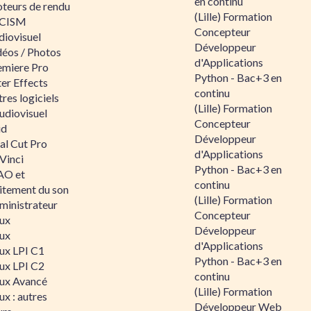
en continu
teurs de rendu
(Lille) Formation
CISM
Concepteur
diovisuel
Développeur
déos / Photos
d'Applications
emiere Pro
Python - Bac+3 en
er Effects
continu
res logiciels
(Lille) Formation
udiovisuel
Concepteur
id
Développeur
al Cut Pro
d'Applications
Vinci
Python - Bac+3 en
O et
continu
aitement du son
(Lille) Formation
ministrateur
Concepteur
nux
Développeur
nux
d'Applications
nux LPI C1
Python - Bac+3 en
nux LPI C2
continu
nux Avancé
(Lille) Formation
ux : autres
Développeur Web