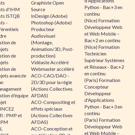
d'Applications
sts
Graphiste Open
Python - Bac+3 en
sts d'IHM
Source
continu
sts ISTQB
InDesign (Adobe)
(Nice) Formation
ts -
Photoshop (Adobe)
Développeur Web
érentiels
Producteur
et Web Mobile –
dre
Audiovisuel
Bac+2 en continu
stion de
(Montage,
(Nice) Formation
jets
Animation/3D, Post-
Technicien
stion de
production)
Supérieur Systèmes
jets
Vidéaste Accéléré
et Réseaux - Bac+2
stion de
Webmaster accéléré
en continu
ojets avancée
ACO-CAO/DAO -
(Paris) Formation
an
2D/3D pour la régie
Concepteur
nagement
(Actions Collectives
Développeur
stion d'équipe
AFDAS)
d'Applications
jet
ACO-Compositing et
Python - Bac+3 en
INCE2
effets spéciaux
continu
I : PMP et
(Actions Collectives
(Paris) Formation
APM
AFDAS)
Développeur Web
IL
ACO-Conception et
et Web Mobile –