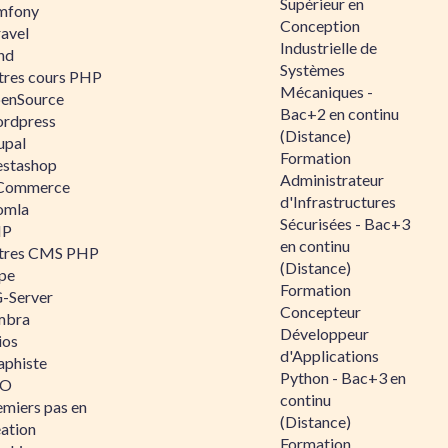
Supérieur en
mfony
Conception
ravel
Industrielle de
nd
Systèmes
tres cours PHP
Mécaniques -
enSource
Bac+2 en continu
rdpress
(Distance)
upal
Formation
estashop
Administrateur
Commerce
d'Infrastructures
omla
Sécurisées - Bac+3
IP
en continu
tres CMS PHP
(Distance)
pe
Formation
-Server
Concepteur
mbra
Développeur
ios
d'Applications
aphiste
Python - Bac+3 en
AO
continu
emiers pas en
(Distance)
éation
Formation