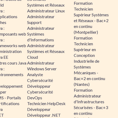
Formation
ld
Systèmes et Réseaux
Technicien
a :
Administrateur Linux
Supérieur Systèmes
plications
Administrateur
et Réseaux - Bac+2
ches
Support
en continu
a :
Administrateur
(Montpellier)
mposants web
Systèmes
Formation
a :
d'Informations
Technicien
ameworks web
Administrateur
Supérieur en
ministration
Systèmes et Réseaux
Conception
va EE
Cloud
Industrielle de
tres cours Java
Administrateur
Systèmes
a :
Windows Server
Mécaniques -
vironnements
Analyste
Bac+2 en continu
Cybersécurité
(Nantes)
veloppement
Développeur
Formation
sper
Cybersécurité
Administrateur
S - Portails
DevOps
d'Infrastructures
tifications
Technicien HelpDesk
Sécurisées - Bac+3
va
Développeur
en continu
ET
Développeur .NET