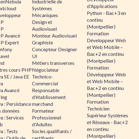
enNebula
Industrielle de
d'Applications
xtcloud
Systèmes
Python - Bac+3 en
veloppeur
Mécaniques
continu
HP
Design et
(Montpellier)
HP
Audiovisuel
Formation
P Avancé
Monteur Audiovisuel
Développeur Web
P Expert
Graphiste
et Web Mobile –
mfony
Concepteur Designer
Bac+2 en continu
ravel
UI
(Montpellier)
nd
Métiers transverses
Formation
tres cours PHP
Négociateur
Développeur Web
a SE / Java EE
Technico-
et Web Mobile –
va
Commercial
Bac+2 en continu
va Avancé
Responsable
(Montpellier)
ring
d'établissement
Formation
a : Persistance
marchand
Technicien
s données
Formateur
Supérieur Systèmes
a : Services
Professionnel
et Réseaux - Bac+2
b
d'Adultes
en continu
a : Tests
Socles qualifiants /
(Montpellier)
a : Outils de
certifiants