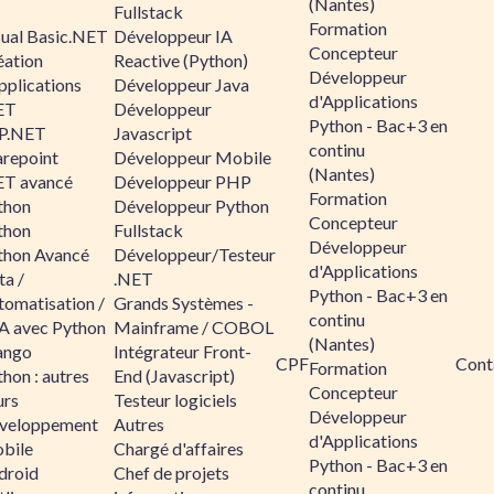
(Nantes)
Fullstack
Formation
sual Basic.NET
Développeur IA
Concepteur
éation
Reactive (Python)
Développeur
pplications
Développeur Java
d'Applications
ET
Développeur
Python - Bac+3 en
P.NET
Javascript
continu
arepoint
Développeur Mobile
(Nantes)
ET avancé
Développeur PHP
Formation
thon
Développeur Python
Concepteur
thon
Fullstack
Développeur
thon Avancé
Développeur/Testeur
d'Applications
ta /
.NET
Python - Bac+3 en
tomatisation /
Grands Systèmes -
continu
A avec Python
Mainframe / COBOL
(Nantes)
ango
Intégrateur Front-
CPF
Cont
Formation
hon : autres
End (Javascript)
Concepteur
urs
Testeur logiciels
Développeur
veloppement
Autres
d'Applications
bile
Chargé d'affaires
Python - Bac+3 en
droid
Chef de projets
continu