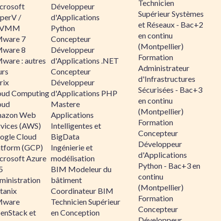
Technicien
crosoft
Développeur
Supérieur Systèmes
perV /
d'Applications
et Réseaux - Bac+2
CVMM
Python
en continu
ware 7
Concepteur
(Montpellier)
ware 8
Développeur
Formation
ware : autres
d'Applications .NET
Administrateur
urs
Concepteur
d'Infrastructures
rix
Développeur
Sécurisées - Bac+3
oud Computing
d'Applications PHP
en continu
oud
Mastere
(Montpellier)
azon Web
Applications
Formation
rvices (AWS)
Intelligentes et
Concepteur
ogle Cloud
BigData
Développeur
atform (GCP)
Ingénierie et
d'Applications
crosoft Azure
modélisation
Python - Bac+3 en
5
BIM Modeleur du
continu
ministration
bâtiment
(Montpellier)
tanix
Coordinateur BIM
Formation
ware
Technicien Supérieur
Concepteur
enStack et
en Conception
Développeur