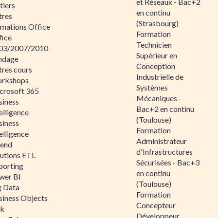
et Réseaux - Bac+2
tiers
en continu
tres
(Strasbourg)
rmations Office
Formation
fice
Technicien
03/2007/2010
Supérieur en
ndage
Conception
tres cours
Industrielle de
rkshops
Systèmes
crosoft 365
Mécaniques -
siness
Bac+2 en continu
elligence
(Toulouse)
siness
Formation
elligence
Administrateur
lend
d'Infrastructures
lutions ETL
Sécurisées - Bac+3
porting
en continu
wer BI
(Toulouse)
g Data
Formation
siness Objects
Concepteur
ik
Développeur