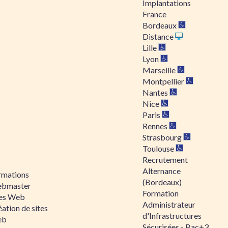
Implantations
France
Bordeaux
Distance
Lille
Lyon
Marseille
Montpellier
Nantes
Nice
Paris
Rennes
Strasbourg
Toulouse
Recrutement
Alternance
rmations
(Bordeaux)
bmaster
Formation
tes Web
Administrateur
ation de sites
d'Infrastructures
eb
Sécurisées - Bac+3