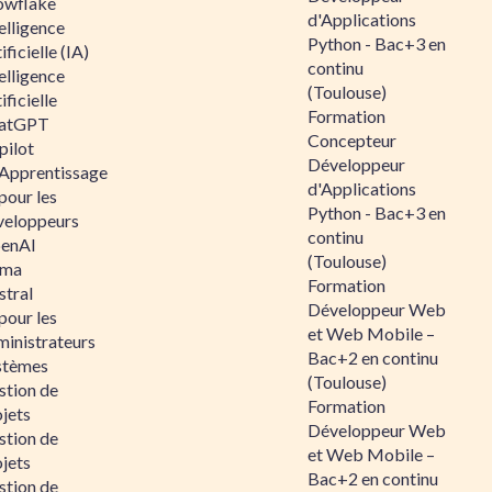
owflake
d'Applications
elligence
Python - Bac+3 en
ificielle (IA)
continu
elligence
(Toulouse)
ificielle
Formation
atGPT
Concepteur
pilot
Développeur
 Apprentissage
d'Applications
pour les
Python - Bac+3 en
veloppeurs
continu
enAI
(Toulouse)
ama
Formation
stral
Développeur Web
pour les
et Web Mobile –
ministrateurs
Bac+2 en continu
stèmes
(Toulouse)
stion de
Formation
jets
Développeur Web
stion de
et Web Mobile –
jets
Bac+2 en continu
stion de