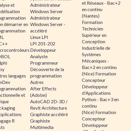
et Réseaux - Bac+2
alyse et
Administrateur
en continu
délisation
Windows Server
(Nantes)
ogrammation
Administrateur
Formation
en démarrer en
Windows Server -
Technicien
ogrammation
accéléré
Supérieur en
ML
Linux LPI
Conception
C++
LPI 201-202
Industrielle de
crocontroleurs
Développeur
Systèmes
OBOL
Analyste
Mécaniques -
lphi
Programmeur
Bac+2 en continu
by
Découverte de la
(Nice) Formation
tres langages
programmation
Concepteur
nDev
Autres
Développeur
ogrammation
After Effects
d'Applications
ctionnelle et
(Adobe)
Python - Bac+3 en
gique
AutoCAD 2D-3D /
continu
ckaging
Revit Architecture
(Nice) Formation
pplications
Graphiste accéléré
Concepteur
ngage R
Graphiste
Développeur
sts
Multimedia