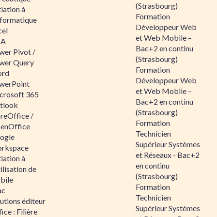
(Strasbourg)
tiation à
Formation
nformatique
Développeur Web
cel
et Web Mobile –
BA
Bac+2 en continu
wer Pivot /
(Strasbourg)
wer Query
Formation
rd
Développeur Web
werPoint
et Web Mobile –
crosoft 365
Bac+2 en continu
tlook
(Strasbourg)
reOffice /
Formation
enOffice
Technicien
ogle
Supérieur Systèmes
rkspace
et Réseaux - Bac+2
tiation à
en continu
tilisation de
(Strasbourg)
bile
Formation
ac
Technicien
utions éditeur
Supérieur Systèmes
ice : Filière