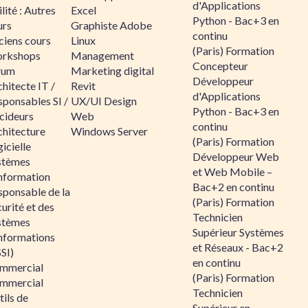
d'Applications
lité : Autres
Excel
Python - Bac+3 en
urs
Graphiste Adobe
continu
ciens cours
Linux
(Paris) Formation
rkshops
Management
Concepteur
rum
Marketing digital
Développeur
hitecte IT /
Revit
d'Applications
sponsables SI /
UX/UI Design
Python - Bac+3 en
cideurs
Web
continu
chitecture
Windows Server
(Paris) Formation
icielle
Développeur Web
stèmes
et Web Mobile –
information
Bac+2 en continu
sponsable de la
(Paris) Formation
urité et des
Technicien
stèmes
Supérieur Systèmes
informations
et Réseaux - Bac+2
SI)
en continu
mmercial
(Paris) Formation
mmercial
Technicien
ils de
Supérieur en