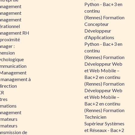
Python - Bac+3 en
nagement
continu
nagement
(Rennes) Formation
nagement
Concepteur
érationnel
Développeur
nagement RH
d'Applications
 proximité
Python - Bac+3 en
nager :
continu
mension
(Rennes) Formation
ychologique
Développeur Web
mmunication
et Web Mobile –
 Management
Bac+2 en continu
 management à
(Rennes) Formation
direction
Développeur Web
KR
et Web Mobile –
tres
Bac+2 en continu
rmations
(Rennes) Formation
nagement
Technicien
rmateurs
Supérieur Systèmes
rmateurs
et Réseaux - Bac+2
ansmission de