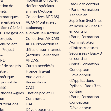
BIT
modélisation 3D et
Bac+2 en continu
stion de
d’effets spéciaux
(Paris) Formation
jets
animés (Actions
Technicien
formatiques
Collectives AFDAS)
Supérieur Systèmes
érentiels de
ACO-Montage et
et Réseaux - Bac+2
stion : CMMI
étalonnage
en continu
ils de gestion
audiovisuel (Actions
(Paris) Formation
projets
Collectives AFDAS)
Administrateur
enProject
ACO-Promotion et
d'Infrastructures
 Project
diffusion sur internet
Sécurisées - Bac+3
RA
(Actions Collectives
en continu
GPD
AFDAS)
(Paris) Formation
f de projets
Cursus accélérés
Concepteur
tier)
France Travail
Développeur
mérique
Audiovisuel
d'Applications
sponsable
Bureautique
Python - Bac+3 en
lité
CAO
continu
thodes Agiles
Chef de projet IT
(Paris) Formation
rum
Commercial
Concepteur
tifications
DAO
Développeur
les
Développement