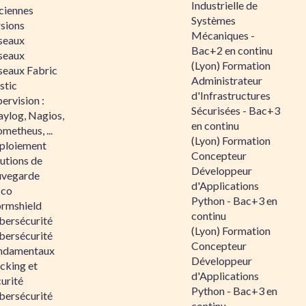
Industrielle de
ciennes
Systèmes
rsions
Mécaniques -
seaux
Bac+2 en continu
seaux
(Lyon) Formation
seaux Fabric
Administrateur
stic
d'Infrastructures
ervision :
Sécurisées - Bac+3
aylog, Nagios,
en continu
metheus, ...
(Lyon) Formation
ploiement
Concepteur
utions de
Développeur
uvegarde
d'Applications
sco
Python - Bac+3 en
ormshield
continu
bersécurité
(Lyon) Formation
bersécurité
Concepteur
ndamentaux
Développeur
cking et
d'Applications
urité
Python - Bac+3 en
bersécurité
continu