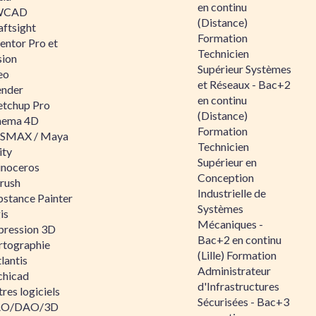
en continu
WCAD
(Distance)
aftsight
Formation
entor Pro et
Technicien
sion
Supérieur Systèmes
eo
et Réseaux - Bac+2
ender
en continu
etchup Pro
(Distance)
nema 4D
Formation
SMAX / Maya
Technicien
ity
Supérieur en
inoceros
Conception
rush
Industrielle de
bstance Painter
Systèmes
is
Mécaniques -
pression 3D
Bac+2 en continu
rtographie
(Lille) Formation
lantis
Administrateur
chicad
d'Infrastructures
res logiciels
Sécurisées - Bac+3
O/DAO/3D