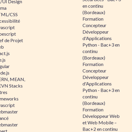
/UI Design
en continu
gma
(Bordeaux)
ML/CSS
Formation
essibilité
Concepteur
vascript
Développeur
pescript
d'Applications
ef de Projet
Python - Bac+3 en
eb
continu
ct.js
(Bordeaux)
.js
Formation
gular
Concepteur
de.js
Développeur
RN, MEAN,
d'Applications
VN Stacks
Python - Bac+3 en
tres
continu
ameworks
(Bordeaux)
vascript
Formation
bmaster
Développeur Web
ancé
et Web Mobile –
bmaster
Bac+2 en continu
pert