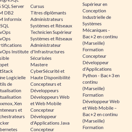
Supérieur en
 SQL Server
Cursus
Conception
M DB2
Titres diplômants
Industrielle de
M Informix
Administrateurs
Systèmes
SQL
Systèmes et Réseaux
Mécaniques -
vOps
Technicien Supérieur
Bac+2 en continu
vOps
Systèmes et Réseaux
(Marseille)
tifications
Administrateur
Formation
vOps Institute
d'Infrastructures
Concepteur
sible
Sécurisées
Développeur
ppet
Mastere
d'Applications
ltStack
CyberSécurité et
Python - Bac+3 en
ne Logicielle
Haute Disponibilité
continu
ils de
Concepteurs et
(Marseille)
tualisation
Développeurs
Formation
tualisation
Développeurs Web
Développeur Web
oxmox, Xen
et Web Mobile
et Web Mobile –
nteneurs et
Concepteur
Bac+2 en continu
chestrateurs
Développeur
(Marseille)
cker
d'Applications Java
Formation
bernetes
Concepteur