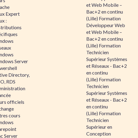
urs
et Web Mobile –
ache
Bac+2 en continu
nux Expert
(Lille) Formation
ux :
Développeur Web
tributions
et Web Mobile –
écifiques
Bac+2 en continu
ndows
(Lille) Formation
seaux
Technicien
ndows
Supérieur Systèmes
ndows Server
et Réseaux - Bac+2
wershell
en continu
ive Directory,
(Lille) Formation
O, RDS
Technicien
ministration
Supérieur Systèmes
ancée
et Réseaux - Bac+2
rs officiels
en continu
change
(Lille) Formation
tres cours
Technicien
ndows
Supérieur en
arepoint
Conception
nc Server