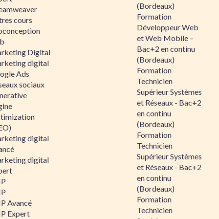
(Bordeaux)
eamweaver
Formation
tres cours
Développeur Web
oconception
et Web Mobile –
b
Bac+2 en continu
rketing Digital
(Bordeaux)
rketing digital
Formation
ogle Ads
Technicien
seaux sociaux
Supérieur Systèmes
nerative
et Réseaux - Bac+2
gine
en continu
timization
(Bordeaux)
EO)
Formation
rketing digital
Technicien
ancé
Supérieur Systèmes
rketing digital
et Réseaux - Bac+2
pert
en continu
HP
(Bordeaux)
HP
Formation
P Avancé
Technicien
P Expert