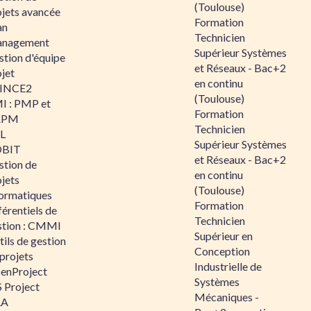
(Toulouse)
ojets avancée
Formation
an
Technicien
nagement
Supérieur Systèmes
stion d'équipe
et Réseaux - Bac+2
jet
en continu
INCE2
(Toulouse)
I : PMP et
Formation
APM
Technicien
IL
Supérieur Systèmes
BIT
et Réseaux - Bac+2
stion de
en continu
jets
(Toulouse)
formatiques
Formation
érentiels de
Technicien
stion : CMMI
Supérieur en
ils de gestion
Conception
projets
Industrielle de
enProject
Systèmes
 Project
Mécaniques -
RA