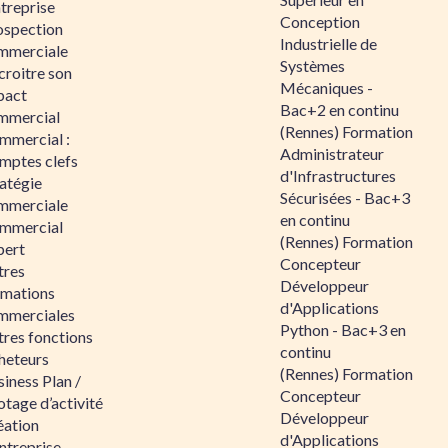
ntreprise
Conception
ospection
Industrielle de
mmerciale
Systèmes
croitre son
Mécaniques -
pact
Bac+2 en continu
mmercial
(Rennes) Formation
mmercial :
Administrateur
mptes clefs
d'Infrastructures
atégie
Sécurisées - Bac+3
mmerciale
en continu
mmercial
(Rennes) Formation
pert
Concepteur
tres
Développeur
rmations
d'Applications
mmerciales
Python - Bac+3 en
tres fonctions
continu
heteurs
(Rennes) Formation
iness Plan /
Concepteur
otage d’activité
Développeur
éation
d'Applications
ntreprise