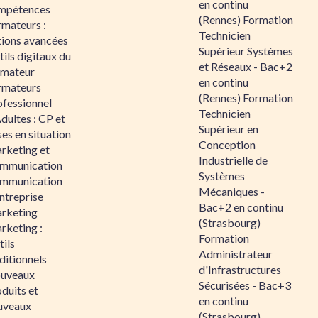
en continu
mpétences
(Rennes) Formation
rmateurs :
Technicien
tions avancées
Supérieur Systèmes
ils digitaux du
et Réseaux - Bac+2
rmateur
en continu
rmateurs
(Rennes) Formation
ofessionnel
Technicien
dultes : CP et
Supérieur en
es en situation
Conception
rketing et
Industrielle de
mmunication
Systèmes
mmunication
Mécaniques -
ntreprise
Bac+2 en continu
rketing
(Strasbourg)
rketing :
Formation
ils
Administrateur
ditionnels
d'Infrastructures
uveaux
Sécurisées - Bac+3
duits et
en continu
uveaux
(Strasbourg)