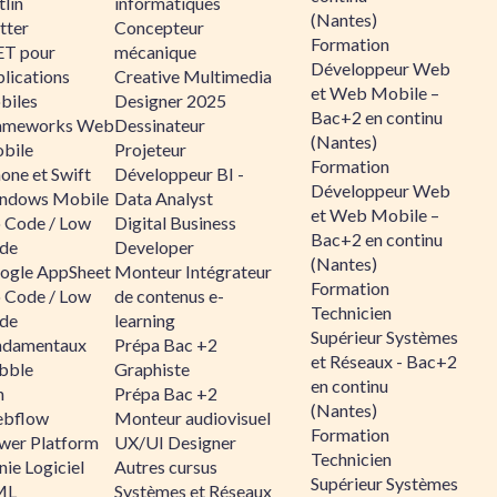
lin
informatiques
(Nantes)
tter
Concepteur
Formation
ET pour
mécanique
Développeur Web
lications
Creative Multimedia
et Web Mobile –
biles
Designer 2025
Bac+2 en continu
ameworks Web
Dessinateur
(Nantes)
bile
Projeteur
Formation
one et Swift
Développeur BI -
Développeur Web
ndows Mobile
Data Analyst
et Web Mobile –
 Code / Low
Digital Business
Bac+2 en continu
de
Developer
(Nantes)
ogle AppSheet
Monteur Intégrateur
Formation
 Code / Low
de contenus e-
Technicien
de
learning
Supérieur Systèmes
ndamentaux
Prépa Bac +2
et Réseaux - Bac+2
bble
Graphiste
en continu
n
Prépa Bac +2
(Nantes)
bflow
Monteur audiovisuel
Formation
wer Platform
UX/UI Designer
Technicien
ie Logiciel
Autres cursus
Supérieur Systèmes
ML
Systèmes et Réseaux