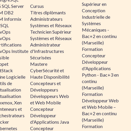
Supérieur en
 SQL Server
Cursus
Conception
M DB2
Titres diplômants
Industrielle de
M Informix
Administrateurs
Systèmes
SQL
Systèmes et Réseaux
Mécaniques -
vOps
Technicien Supérieur
Bac+2 en continu
vOps
Systèmes et Réseaux
(Marseille)
tifications
Administrateur
Formation
vOps Institute
d'Infrastructures
Concepteur
sible
Sécurisées
Développeur
ppet
Mastere
d'Applications
ltStack
CyberSécurité et
Python - Bac+3 en
ne Logicielle
Haute Disponibilité
continu
ils de
Concepteurs et
(Marseille)
tualisation
Développeurs
Formation
tualisation
Développeurs Web
Développeur Web
oxmox, Xen
et Web Mobile
et Web Mobile –
nteneurs et
Concepteur
Bac+2 en continu
chestrateurs
Développeur
(Marseille)
cker
d'Applications Java
Formation
bernetes
Concepteur