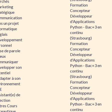
rchés
Formation
rketing
Concepteur
ratégique
Développeur
mmunication
d'Applications
s un projet
Python - Bac+3 en
formatique
continu
glais
(Strasbourg)
veloppement
Formation
rsonnel
Concepteur
se de parole
Développeur
eux
d'Applications
mmuniquer
Python - Bac+3 en
velopper son
continu
entiel
(Strasbourg)
dapter à son
Formation
vironnement
Concepteur
E
Développeur
istant(e) de
d'Applications
ection
Python - Bac+3 en
tres Cours
continu
reautique