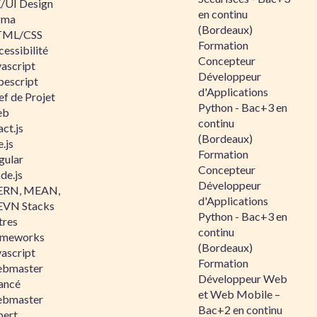
/UI Design
en continu
gma
(Bordeaux)
ML/CSS
Formation
essibilité
Concepteur
vascript
Développeur
pescript
d'Applications
ef de Projet
Python - Bac+3 en
eb
continu
ct.js
(Bordeaux)
.js
Formation
gular
Concepteur
de.js
Développeur
RN, MEAN,
d'Applications
VN Stacks
Python - Bac+3 en
tres
continu
ameworks
(Bordeaux)
vascript
Formation
bmaster
Développeur Web
ancé
et Web Mobile –
bmaster
Bac+2 en continu
pert