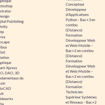
aphique
Concepteur
otoshop
Développeur
ustrator
d'Applications
Design
Python - Bac+3 en
ital Publishing
continu
inity
(Distance)
mp
Formation
nva
Développeur Web
kscape
et Web Mobile –
ribus
Bac+2 en continu
TeX
(Distance)
éation
Formation
aphique
Développeur Web
ark Xpress
et Web Mobile –
O, DAO, 3D
Bac+2 en continu
ndamentaux du
(Distance)
ssin
Formation
toCAD
Technicien
vit
Supérieur Systèmes
lidworks
et Réseaux - Bac+2
tia