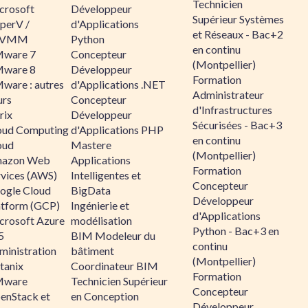
Technicien
crosoft
Développeur
Supérieur Systèmes
perV /
d'Applications
et Réseaux - Bac+2
CVMM
Python
en continu
ware 7
Concepteur
(Montpellier)
ware 8
Développeur
Formation
ware : autres
d'Applications .NET
Administrateur
urs
Concepteur
d'Infrastructures
rix
Développeur
Sécurisées - Bac+3
oud Computing
d'Applications PHP
en continu
oud
Mastere
(Montpellier)
azon Web
Applications
Formation
rvices (AWS)
Intelligentes et
Concepteur
ogle Cloud
BigData
Développeur
atform (GCP)
Ingénierie et
d'Applications
crosoft Azure
modélisation
Python - Bac+3 en
5
BIM Modeleur du
continu
ministration
bâtiment
(Montpellier)
tanix
Coordinateur BIM
Formation
ware
Technicien Supérieur
Concepteur
enStack et
en Conception
Développeur