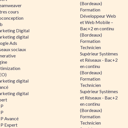
(Bordeaux)
eamweaver
Formation
tres cours
Développeur Web
oconception
et Web Mobile –
b
Bac+2 en continu
rketing Digital
(Bordeaux)
rketing digital
Formation
ogle Ads
Technicien
seaux sociaux
Supérieur Systèmes
nerative
et Réseaux - Bac+2
gine
en continu
timization
(Bordeaux)
EO)
Formation
rketing digital
Technicien
ancé
Supérieur Systèmes
rketing digital
et Réseaux - Bac+2
pert
en continu
HP
(Bordeaux)
HP
Formation
P Avancé
Technicien
P Expert