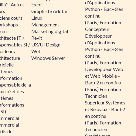
d'Applications
lité : Autres
Excel
Python - Bac+3 en
urs
Graphiste Adobe
continu
ciens cours
Linux
(Paris) Formation
rkshops
Management
Concepteur
rum
Marketing digital
Développeur
hitecte IT /
Revit
d'Applications
sponsables SI /
UX/UI Design
Python - Bac+3 en
cideurs
Web
continu
chitecture
Windows Server
(Paris) Formation
icielle
Développeur Web
stèmes
et Web Mobile –
information
Bac+2 en continu
sponsable de la
(Paris) Formation
urité et des
Technicien
stèmes
Supérieur Systèmes
informations
et Réseaux - Bac+2
SI)
en continu
mmercial
(Paris) Formation
mmercial
Technicien
ils de
Supérieur en