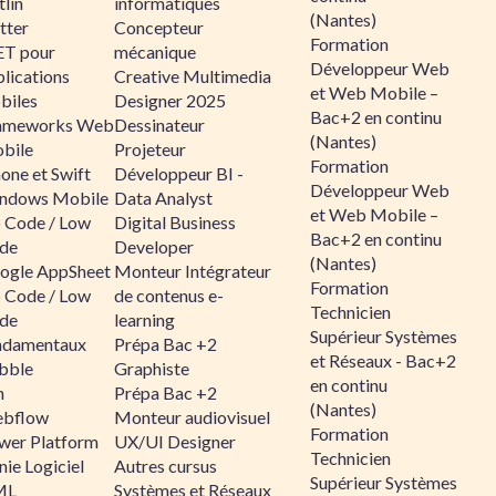
lin
informatiques
(Nantes)
tter
Concepteur
Formation
ET pour
mécanique
Développeur Web
lications
Creative Multimedia
et Web Mobile –
biles
Designer 2025
Bac+2 en continu
ameworks Web
Dessinateur
(Nantes)
bile
Projeteur
Formation
one et Swift
Développeur BI -
Développeur Web
ndows Mobile
Data Analyst
et Web Mobile –
 Code / Low
Digital Business
Bac+2 en continu
de
Developer
(Nantes)
ogle AppSheet
Monteur Intégrateur
Formation
 Code / Low
de contenus e-
Technicien
de
learning
Supérieur Systèmes
ndamentaux
Prépa Bac +2
et Réseaux - Bac+2
bble
Graphiste
en continu
n
Prépa Bac +2
(Nantes)
bflow
Monteur audiovisuel
Formation
wer Platform
UX/UI Designer
Technicien
ie Logiciel
Autres cursus
Supérieur Systèmes
ML
Systèmes et Réseaux