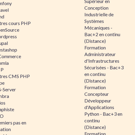
Supérieur en
mfony
Conception
ravel
Industrielle de
nd
Systèmes
tres cours PHP
Mécaniques -
enSource
Bac+2 en continu
rdpress
(Distance)
upal
Formation
estashop
Administrateur
Commerce
d'Infrastructures
omla
Sécurisées - Bac+3
IP
en continu
tres CMS PHP
(Distance)
pe
Formation
-Server
Concepteur
mbra
Développeur
ios
d'Applications
aphiste
Python - Bac+3 en
AO
continu
emiers pas en
(Distance)
éation
Formation