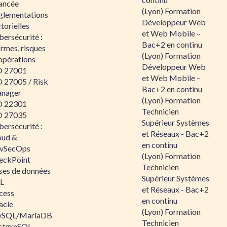
ancée
(Lyon) Formation
glementations
Développeur Web
torielles
et Web Mobile –
ersécurité :
Bac+2 en continu
rmes, risques
(Lyon) Formation
opérations
Développeur Web
O 27001
et Web Mobile –
O 27005 / Risk
Bac+2 en continu
nager
(Lyon) Formation
O 22301
Technicien
O 27035
Supérieur Systèmes
ersécurité :
et Réseaux - Bac+2
oud &
en continu
vSecOps
(Lyon) Formation
eckPoint
Technicien
ses de données
Supérieur Systèmes
L
et Réseaux - Bac+2
cess
en continu
acle
(Lyon) Formation
SQL/MariaDB
Technicien
stgreSQL