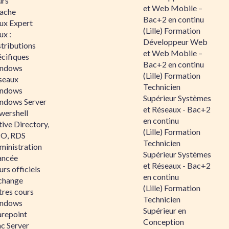
urs
et Web Mobile –
ache
Bac+2 en continu
nux Expert
(Lille) Formation
ux :
Développeur Web
tributions
et Web Mobile –
écifiques
Bac+2 en continu
ndows
(Lille) Formation
seaux
Technicien
ndows
Supérieur Systèmes
ndows Server
et Réseaux - Bac+2
wershell
en continu
ive Directory,
(Lille) Formation
O, RDS
Technicien
ministration
Supérieur Systèmes
ancée
et Réseaux - Bac+2
rs officiels
en continu
change
(Lille) Formation
tres cours
Technicien
ndows
Supérieur en
arepoint
Conception
nc Server