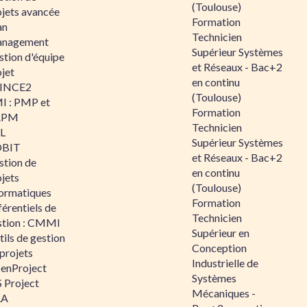
(Toulouse)
ojets avancée
Formation
an
Technicien
nagement
Supérieur Systèmes
stion d'équipe
et Réseaux - Bac+2
jet
en continu
INCE2
(Toulouse)
I : PMP et
Formation
APM
Technicien
IL
Supérieur Systèmes
BIT
et Réseaux - Bac+2
stion de
en continu
jets
(Toulouse)
formatiques
Formation
érentiels de
Technicien
stion : CMMI
Supérieur en
ils de gestion
Conception
projets
Industrielle de
enProject
Systèmes
 Project
Mécaniques -
RA