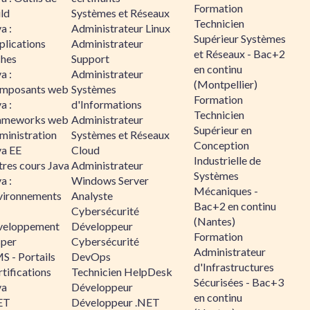
Formation
ld
Systèmes et Réseaux
Technicien
a :
Administrateur Linux
Supérieur Systèmes
plications
Administrateur
et Réseaux - Bac+2
ches
Support
en continu
a :
Administrateur
(Montpellier)
mposants web
Systèmes
Formation
a :
d'Informations
Technicien
ameworks web
Administrateur
Supérieur en
ministration
Systèmes et Réseaux
Conception
va EE
Cloud
Industrielle de
tres cours Java
Administrateur
Systèmes
a :
Windows Server
Mécaniques -
vironnements
Analyste
Bac+2 en continu
Cybersécurité
(Nantes)
veloppement
Développeur
Formation
sper
Cybersécurité
Administrateur
S - Portails
DevOps
d'Infrastructures
tifications
Technicien HelpDesk
Sécurisées - Bac+3
va
Développeur
en continu
ET
Développeur .NET