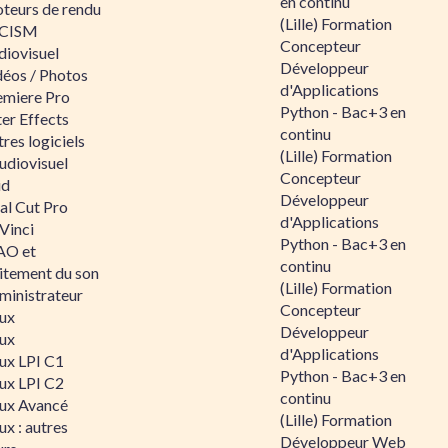
en continu
teurs de rendu
(Lille) Formation
CISM
Concepteur
diovisuel
Développeur
déos / Photos
d'Applications
emiere Pro
Python - Bac+3 en
er Effects
continu
res logiciels
(Lille) Formation
udiovisuel
Concepteur
id
Développeur
al Cut Pro
d'Applications
Vinci
Python - Bac+3 en
O et
continu
aitement du son
(Lille) Formation
ministrateur
Concepteur
nux
Développeur
nux
d'Applications
nux LPI C1
Python - Bac+3 en
nux LPI C2
continu
nux Avancé
(Lille) Formation
ux : autres
Développeur Web