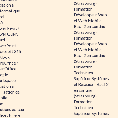
(Strasbourg)
tiation à
Formation
nformatique
Développeur Web
cel
et Web Mobile –
BA
Bac+2 en continu
wer Pivot /
(Strasbourg)
wer Query
Formation
rd
Développeur Web
werPoint
et Web Mobile –
crosoft 365
Bac+2 en continu
tlook
(Strasbourg)
reOffice /
Formation
enOffice
Technicien
ogle
Supérieur Systèmes
rkspace
et Réseaux - Bac+2
tiation à
en continu
tilisation de
(Strasbourg)
bile
Formation
ac
Technicien
utions éditeur
Supérieur Systèmes
ice : Filière