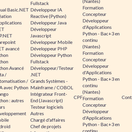
(Nantes)
Fullstack
Formation
sual Basic.NET
Développeur IA
Concepteur
éation
Reactive (Python)
Développeur
pplications
Développeur Java
d'Applications
ET
Développeur
Python - Bac+3 en
P.NET
Javascript
continu
arepoint
Développeur Mobile
(Nantes)
ET avancé
Développeur PHP
Formation
thon
Développeur Python
Concepteur
thon
Fullstack
Développeur
thon Avancé
Développeur/Testeur
d'Applications
ta /
.NET
Python - Bac+3 en
tomatisation /
Grands Systèmes -
continu
A avec Python
Mainframe / COBOL
(Nantes)
ango
Intégrateur Front-
CPF
Cont
Formation
hon : autres
End (Javascript)
Concepteur
urs
Testeur logiciels
Développeur
veloppement
Autres
d'Applications
bile
Chargé d'affaires
Python - Bac+3 en
droid
Chef de projets
continu