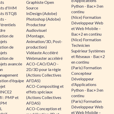
d'Applications
sts
Graphiste Open
Python - Bac+3 en
sts d'IHM
Source
continu
sts ISTQB
InDesign (Adobe)
(Nice) Formation
ts -
Photoshop (Adobe)
Développeur Web
érentiels
Producteur
et Web Mobile –
dre
Audiovisuel
Bac+2 en continu
stion de
(Montage,
(Nice) Formation
jets
Animation/3D, Post-
Technicien
stion de
production)
Supérieur Systèmes
jets
Vidéaste Accéléré
et Réseaux - Bac+2
stion de
Webmaster accéléré
en continu
ojets avancée
ACO-CAO/DAO -
(Paris) Formation
an
2D/3D pour la régie
Concepteur
nagement
(Actions Collectives
Développeur
stion d'équipe
AFDAS)
d'Applications
jet
ACO-Compositing et
Python - Bac+3 en
INCE2
effets spéciaux
continu
I : PMP et
(Actions Collectives
(Paris) Formation
APM
AFDAS)
Développeur Web
IL
ACO-Conception et
et Web Mobile –