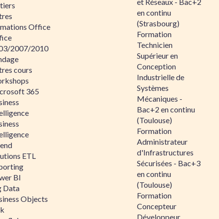
et Réseaux - Bac+2
tiers
en continu
tres
(Strasbourg)
rmations Office
Formation
fice
Technicien
03/2007/2010
Supérieur en
ndage
Conception
tres cours
Industrielle de
rkshops
Systèmes
crosoft 365
Mécaniques -
siness
Bac+2 en continu
elligence
(Toulouse)
siness
Formation
elligence
Administrateur
lend
d'Infrastructures
lutions ETL
Sécurisées - Bac+3
porting
en continu
wer BI
(Toulouse)
g Data
Formation
siness Objects
Concepteur
ik
Développeur