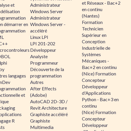
et Réseaux - Bac+2
alyse et
Administrateur
en continu
délisation
Windows Server
(Nantes)
ogrammation
Administrateur
Formation
en démarrer en
Windows Server -
Technicien
ogrammation
accéléré
Supérieur en
ML
Linux LPI
Conception
C++
LPI 201-202
Industrielle de
crocontroleurs
Développeur
Systèmes
OBOL
Analyste
Mécaniques -
lphi
Programmeur
Bac+2 en continu
by
Découverte de la
(Nice) Formation
tres langages
programmation
Concepteur
nDev
Autres
Développeur
ogrammation
After Effects
d'Applications
ctionnelle et
(Adobe)
Python - Bac+3 en
gique
AutoCAD 2D-3D /
continu
ckaging
Revit Architecture
(Nice) Formation
pplications
Graphiste accéléré
Concepteur
ngage R
Graphiste
Développeur
sts
Multimedia