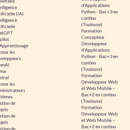
owflake
d'Applications
elligence
Python - Bac+3 en
ificielle (IA)
continu
elligence
(Toulouse)
ificielle
Formation
atGPT
Concepteur
pilot
Développeur
 Apprentissage
d'Applications
pour les
Python - Bac+3 en
veloppeurs
continu
enAI
(Toulouse)
ama
Formation
stral
Développeur Web
pour les
et Web Mobile –
ministrateurs
Bac+2 en continu
stèmes
(Toulouse)
stion de
Formation
jets
Développeur Web
stion de
et Web Mobile –
jets
Bac+2 en continu
stion de