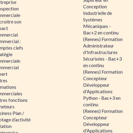
ntreprise
Conception
ospection
Industrielle de
mmerciale
Systèmes
croitre son
Mécaniques -
pact
Bac+2 en continu
mmercial
(Rennes) Formation
mmercial :
Administrateur
mptes clefs
d'Infrastructures
atégie
Sécurisées - Bac+3
mmerciale
en continu
mmercial
(Rennes) Formation
pert
Concepteur
tres
Développeur
rmations
d'Applications
mmerciales
Python - Bac+3 en
tres fonctions
continu
heteurs
(Rennes) Formation
iness Plan /
Concepteur
otage d’activité
Développeur
éation
d'Applications
ntreprise