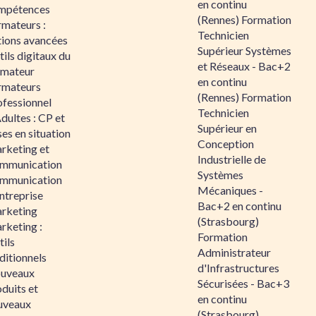
en continu
mpétences
(Rennes) Formation
rmateurs :
Technicien
tions avancées
Supérieur Systèmes
ils digitaux du
et Réseaux - Bac+2
rmateur
en continu
rmateurs
(Rennes) Formation
ofessionnel
Technicien
dultes : CP et
Supérieur en
es en situation
Conception
rketing et
Industrielle de
mmunication
Systèmes
mmunication
Mécaniques -
ntreprise
Bac+2 en continu
rketing
(Strasbourg)
rketing :
Formation
ils
Administrateur
ditionnels
d'Infrastructures
uveaux
Sécurisées - Bac+3
duits et
en continu
uveaux
(Strasbourg)