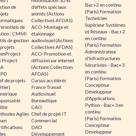
BIT
modélisation 3D et
Bac+2 en continu
stion de
d’effets spéciaux
(Paris) Formation
jets
animés (Actions
Technicien
formatiques
Collectives AFDAS)
Supérieur Systèmes
érentiels de
ACO-Montage et
et Réseaux - Bac+2
stion : CMMI
étalonnage
en continu
ils de gestion
audiovisuel (Actions
(Paris) Formation
projets
Collectives AFDAS)
Administrateur
enProject
ACO-Promotion et
d'Infrastructures
 Project
diffusion sur internet
Sécurisées - Bac+3
RA
(Actions Collectives
en continu
GPD
AFDAS)
(Paris) Formation
f de projets
Cursus accélérés
Concepteur
tier)
France Travail
Développeur
mérique
Audiovisuel
d'Applications
sponsable
Bureautique
Python - Bac+3 en
lité
CAO
continu
thodes Agiles
Chef de projet IT
(Paris) Formation
rum
Commercial
Concepteur
tifications
DAO
Développeur
les
Développement