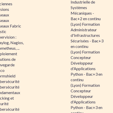
Industrielle de
ciennes
Systèmes
rsions
Mécaniques -
seaux
Bac+2 en continu
seaux
(Lyon) Formation
seaux Fabric
Administrateur
stic
d'Infrastructures
ervision :
Sécurisées - Bac+3
aylog, Nagios,
en continu
metheus, ...
(Lyon) Formation
ploiement
Concepteur
utions de
Développeur
uvegarde
d'Applications
sco
Python - Bac+3 en
ormshield
continu
bersécurité
(Lyon) Formation
bersécurité
Concepteur
ndamentaux
Développeur
cking et
d'Applications
urité
Python - Bac+3 en
bersécurité
continu