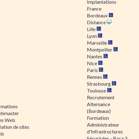
Implantations
France
Bordeaux
Distance
Lille
Lyon
Marseille
Montpellier
Nantes
Nice
Paris
Rennes
Strasbourg
Toulouse
Recrutement
Alternance
rmations
(Bordeaux)
bmaster
Formation
tes Web
Administrateur
ation de sites
d'Infrastructures
eb
Sécurisées - Bac+3