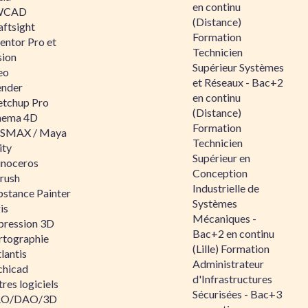
en continu
WCAD
(Distance)
aftsight
Formation
entor Pro et
Technicien
sion
Supérieur Systèmes
eo
et Réseaux - Bac+2
ender
en continu
etchup Pro
(Distance)
nema 4D
Formation
SMAX / Maya
Technicien
ity
Supérieur en
inoceros
Conception
rush
Industrielle de
bstance Painter
Systèmes
is
Mécaniques -
pression 3D
Bac+2 en continu
rtographie
(Lille) Formation
lantis
Administrateur
chicad
d'Infrastructures
res logiciels
Sécurisées - Bac+3
O/DAO/3D