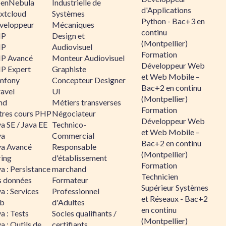
enNebula
Industrielle de
d'Applications
xtcloud
Systèmes
Python - Bac+3 en
veloppeur
Mécaniques
continu
HP
Design et
(Montpellier)
HP
Audiovisuel
Formation
P Avancé
Monteur Audiovisuel
Développeur Web
P Expert
Graphiste
et Web Mobile –
mfony
Concepteur Designer
Bac+2 en continu
ravel
UI
(Montpellier)
nd
Métiers transverses
Formation
tres cours PHP
Négociateur
Développeur Web
a SE / Java EE
Technico-
et Web Mobile –
va
Commercial
Bac+2 en continu
va Avancé
Responsable
(Montpellier)
ring
d'établissement
Formation
a : Persistance
marchand
Technicien
s données
Formateur
Supérieur Systèmes
a : Services
Professionnel
et Réseaux - Bac+2
b
d'Adultes
en continu
a : Tests
Socles qualifiants /
(Montpellier)
a : Outils de
certifiants