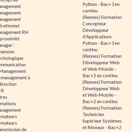
Python - Bac+3 en
nagement
continu
nagement
(Rennes) Formation
nagement
Concepteur
érationnel
Développeur
nagement RH
d'Applications
 proximité
Python - Bac+3 en
nager :
continu
mension
(Rennes) Formation
ychologique
Développeur Web
mmunication
et Web Mobile –
 Management
Bac+2 en continu
 management à
(Rennes) Formation
direction
Développeur Web
KR
et Web Mobile –
tres
Bac+2 en continu
rmations
(Rennes) Formation
nagement
Technicien
rmateurs
Supérieur Systèmes
rmateurs
et Réseaux - Bac+2
ansmission de