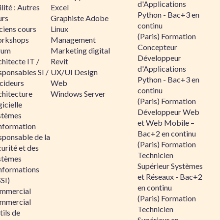
d'Applications
lité : Autres
Excel
Python - Bac+3 en
urs
Graphiste Adobe
continu
ciens cours
Linux
(Paris) Formation
rkshops
Management
Concepteur
rum
Marketing digital
Développeur
hitecte IT /
Revit
d'Applications
sponsables SI /
UX/UI Design
Python - Bac+3 en
cideurs
Web
continu
chitecture
Windows Server
(Paris) Formation
icielle
Développeur Web
stèmes
et Web Mobile –
information
Bac+2 en continu
sponsable de la
(Paris) Formation
urité et des
Technicien
stèmes
Supérieur Systèmes
informations
et Réseaux - Bac+2
SI)
en continu
mmercial
(Paris) Formation
mmercial
Technicien
ils de
Supérieur en