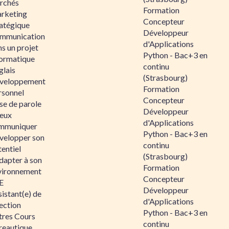
rchés
Formation
rketing
Concepteur
ratégique
Développeur
mmunication
d'Applications
s un projet
Python - Bac+3 en
formatique
continu
glais
(Strasbourg)
veloppement
Formation
rsonnel
Concepteur
se de parole
Développeur
eux
d'Applications
mmuniquer
Python - Bac+3 en
velopper son
continu
entiel
(Strasbourg)
dapter à son
Formation
vironnement
Concepteur
E
Développeur
istant(e) de
d'Applications
ection
Python - Bac+3 en
tres Cours
continu
reautique