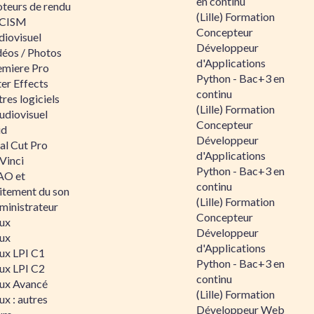
en continu
teurs de rendu
(Lille) Formation
CISM
Concepteur
diovisuel
Développeur
déos / Photos
d'Applications
emiere Pro
Python - Bac+3 en
er Effects
continu
res logiciels
(Lille) Formation
udiovisuel
Concepteur
id
Développeur
al Cut Pro
d'Applications
Vinci
Python - Bac+3 en
O et
continu
aitement du son
(Lille) Formation
ministrateur
Concepteur
nux
Développeur
nux
d'Applications
nux LPI C1
Python - Bac+3 en
nux LPI C2
continu
nux Avancé
(Lille) Formation
ux : autres
Développeur Web