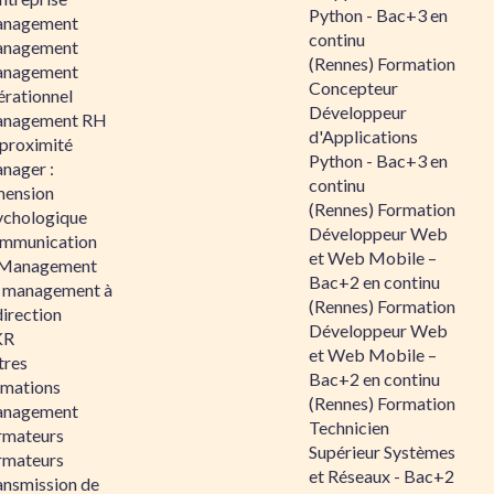
Python - Bac+3 en
nagement
continu
nagement
(Rennes) Formation
nagement
Concepteur
érationnel
Développeur
nagement RH
d'Applications
 proximité
Python - Bac+3 en
nager :
continu
mension
(Rennes) Formation
ychologique
Développeur Web
mmunication
et Web Mobile –
 Management
Bac+2 en continu
 management à
(Rennes) Formation
direction
Développeur Web
KR
et Web Mobile –
tres
Bac+2 en continu
rmations
(Rennes) Formation
nagement
Technicien
rmateurs
Supérieur Systèmes
rmateurs
et Réseaux - Bac+2
ansmission de