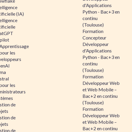
owflake
d'Applications
elligence
Python - Bac+3 en
ificielle (IA)
continu
elligence
(Toulouse)
ificielle
Formation
atGPT
Concepteur
pilot
Développeur
 Apprentissage
d'Applications
pour les
Python - Bac+3 en
veloppeurs
continu
enAI
(Toulouse)
ama
Formation
stral
Développeur Web
pour les
et Web Mobile –
ministrateurs
Bac+2 en continu
stèmes
(Toulouse)
stion de
Formation
jets
Développeur Web
stion de
et Web Mobile –
jets
Bac+2 en continu
stion de