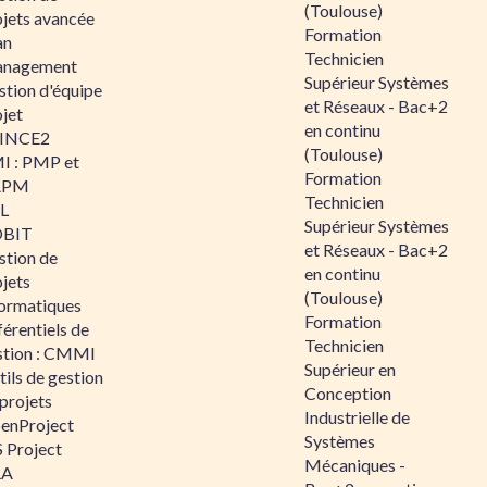
(Toulouse)
ojets avancée
Formation
an
Technicien
nagement
Supérieur Systèmes
stion d'équipe
et Réseaux - Bac+2
jet
en continu
INCE2
(Toulouse)
I : PMP et
Formation
APM
Technicien
IL
Supérieur Systèmes
BIT
et Réseaux - Bac+2
stion de
en continu
jets
(Toulouse)
formatiques
Formation
érentiels de
Technicien
stion : CMMI
Supérieur en
ils de gestion
Conception
projets
Industrielle de
enProject
Systèmes
 Project
Mécaniques -
RA