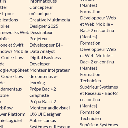
lin
informatiques
(Nantes)
tter
Concepteur
Formation
ET pour
mécanique
Développeur Web
lications
Creative Multimedia
et Web Mobile –
biles
Designer 2025
Bac+2 en continu
ameworks Web
Dessinateur
(Nantes)
bile
Projeteur
Formation
one et Swift
Développeur BI -
Développeur Web
ndows Mobile
Data Analyst
et Web Mobile –
 Code / Low
Digital Business
Bac+2 en continu
de
Developer
(Nantes)
ogle AppSheet
Monteur Intégrateur
Formation
 Code / Low
de contenus e-
Technicien
de
learning
Supérieur Systèmes
ndamentaux
Prépa Bac +2
et Réseaux - Bac+2
bble
Graphiste
en continu
n
Prépa Bac +2
(Nantes)
bflow
Monteur audiovisuel
Formation
wer Platform
UX/UI Designer
Technicien
ie Logiciel
Autres cursus
Supérieur Systèmes
ML
Systèmes et Réseaux