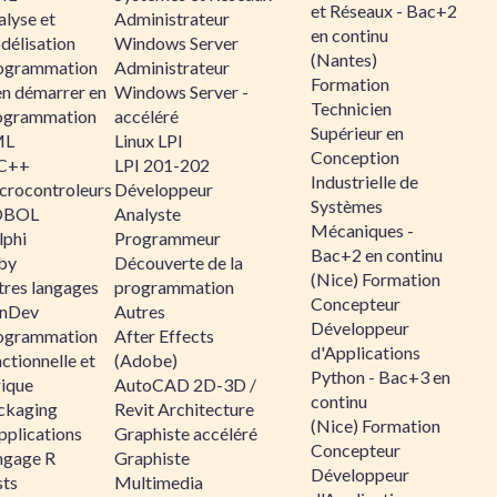
et Réseaux - Bac+2
alyse et
Administrateur
en continu
délisation
Windows Server
(Nantes)
ogrammation
Administrateur
Formation
en démarrer en
Windows Server -
Technicien
ogrammation
accéléré
Supérieur en
ML
Linux LPI
Conception
C++
LPI 201-202
Industrielle de
crocontroleurs
Développeur
Systèmes
OBOL
Analyste
Mécaniques -
lphi
Programmeur
Bac+2 en continu
by
Découverte de la
(Nice) Formation
tres langages
programmation
Concepteur
nDev
Autres
Développeur
ogrammation
After Effects
d'Applications
ctionnelle et
(Adobe)
Python - Bac+3 en
gique
AutoCAD 2D-3D /
continu
ckaging
Revit Architecture
(Nice) Formation
pplications
Graphiste accéléré
Concepteur
ngage R
Graphiste
Développeur
sts
Multimedia