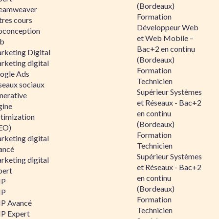
(Bordeaux)
eamweaver
Formation
tres cours
Développeur Web
oconception
et Web Mobile –
b
Bac+2 en continu
rketing Digital
(Bordeaux)
rketing digital
Formation
ogle Ads
Technicien
seaux sociaux
Supérieur Systèmes
nerative
et Réseaux - Bac+2
gine
en continu
timization
(Bordeaux)
EO)
Formation
rketing digital
Technicien
ancé
Supérieur Systèmes
rketing digital
et Réseaux - Bac+2
pert
en continu
HP
(Bordeaux)
HP
Formation
P Avancé
Technicien
P Expert