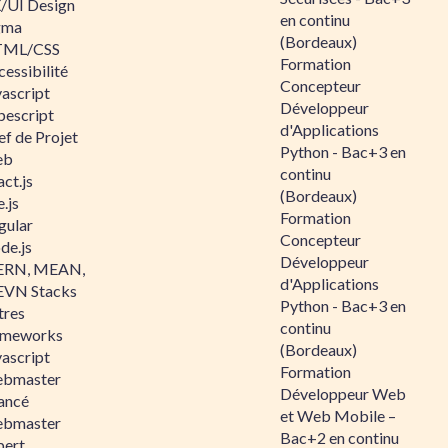
/UI Design
en continu
gma
(Bordeaux)
ML/CSS
Formation
essibilité
Concepteur
vascript
Développeur
pescript
d'Applications
ef de Projet
Python - Bac+3 en
eb
continu
ct.js
(Bordeaux)
.js
Formation
gular
Concepteur
de.js
Développeur
RN, MEAN,
d'Applications
VN Stacks
Python - Bac+3 en
tres
continu
ameworks
(Bordeaux)
vascript
Formation
bmaster
Développeur Web
ancé
et Web Mobile –
bmaster
Bac+2 en continu
pert