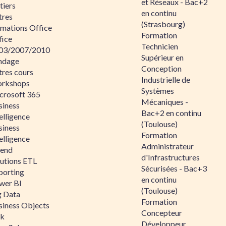
et Réseaux - Bac+2
tiers
en continu
tres
(Strasbourg)
rmations Office
Formation
fice
Technicien
03/2007/2010
Supérieur en
ndage
Conception
tres cours
Industrielle de
rkshops
Systèmes
crosoft 365
Mécaniques -
siness
Bac+2 en continu
elligence
(Toulouse)
siness
Formation
elligence
Administrateur
lend
d'Infrastructures
lutions ETL
Sécurisées - Bac+3
porting
en continu
wer BI
(Toulouse)
g Data
Formation
siness Objects
Concepteur
ik
Développeur