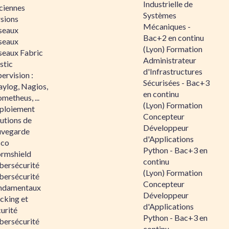
Industrielle de
ciennes
Systèmes
rsions
Mécaniques -
seaux
Bac+2 en continu
seaux
(Lyon) Formation
seaux Fabric
Administrateur
stic
d'Infrastructures
ervision :
Sécurisées - Bac+3
aylog, Nagios,
en continu
metheus, ...
(Lyon) Formation
ploiement
Concepteur
utions de
Développeur
uvegarde
d'Applications
sco
Python - Bac+3 en
ormshield
continu
bersécurité
(Lyon) Formation
bersécurité
Concepteur
ndamentaux
Développeur
cking et
d'Applications
urité
Python - Bac+3 en
bersécurité
continu