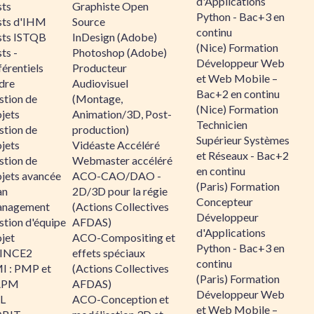
d'Applications
sts
Graphiste Open
Python - Bac+3 en
sts d'IHM
Source
continu
sts ISTQB
InDesign (Adobe)
(Nice) Formation
ts -
Photoshop (Adobe)
Développeur Web
érentiels
Producteur
et Web Mobile –
dre
Audiovisuel
Bac+2 en continu
stion de
(Montage,
(Nice) Formation
jets
Animation/3D, Post-
Technicien
stion de
production)
Supérieur Systèmes
jets
Vidéaste Accéléré
et Réseaux - Bac+2
stion de
Webmaster accéléré
en continu
ojets avancée
ACO-CAO/DAO -
(Paris) Formation
an
2D/3D pour la régie
Concepteur
nagement
(Actions Collectives
Développeur
stion d'équipe
AFDAS)
d'Applications
jet
ACO-Compositing et
Python - Bac+3 en
INCE2
effets spéciaux
continu
I : PMP et
(Actions Collectives
(Paris) Formation
APM
AFDAS)
Développeur Web
IL
ACO-Conception et
et Web Mobile –