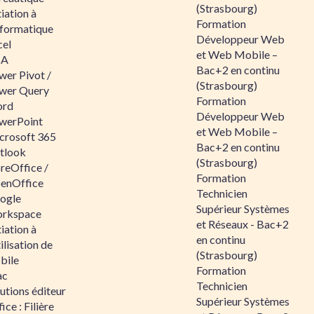
(Strasbourg)
tiation à
Formation
nformatique
Développeur Web
cel
et Web Mobile –
BA
Bac+2 en continu
wer Pivot /
(Strasbourg)
wer Query
Formation
rd
Développeur Web
werPoint
et Web Mobile –
crosoft 365
Bac+2 en continu
tlook
(Strasbourg)
reOffice /
Formation
enOffice
Technicien
ogle
Supérieur Systèmes
rkspace
et Réseaux - Bac+2
tiation à
en continu
tilisation de
(Strasbourg)
bile
Formation
ac
Technicien
utions éditeur
Supérieur Systèmes
ice : Filière