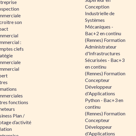
ntreprise
Conception
ospection
Industrielle de
mmerciale
Systèmes
croitre son
Mécaniques -
pact
Bac+2 en continu
mmercial
(Rennes) Formation
mmercial :
Administrateur
mptes clefs
d'Infrastructures
atégie
Sécurisées - Bac+3
mmerciale
en continu
mmercial
(Rennes) Formation
pert
Concepteur
tres
Développeur
rmations
d'Applications
mmerciales
Python - Bac+3 en
tres fonctions
continu
heteurs
(Rennes) Formation
iness Plan /
Concepteur
otage d’activité
Développeur
éation
d'Applications
ntreprise