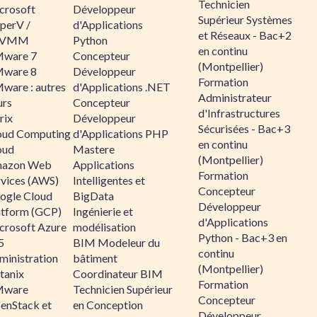
Technicien
crosoft
Développeur
Supérieur Systèmes
perV /
d'Applications
et Réseaux - Bac+2
CVMM
Python
en continu
ware 7
Concepteur
(Montpellier)
ware 8
Développeur
Formation
ware : autres
d'Applications .NET
Administrateur
urs
Concepteur
d'Infrastructures
rix
Développeur
Sécurisées - Bac+3
oud Computing
d'Applications PHP
en continu
oud
Mastere
(Montpellier)
azon Web
Applications
Formation
rvices (AWS)
Intelligentes et
Concepteur
ogle Cloud
BigData
Développeur
atform (GCP)
Ingénierie et
d'Applications
crosoft Azure
modélisation
Python - Bac+3 en
5
BIM Modeleur du
continu
ministration
bâtiment
(Montpellier)
tanix
Coordinateur BIM
Formation
ware
Technicien Supérieur
Concepteur
enStack et
en Conception
Développeur