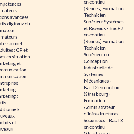
en continu
mpétences
(Rennes) Formation
rmateurs :
Technicien
tions avancées
Supérieur Systèmes
ils digitaux du
et Réseaux - Bac+2
rmateur
en continu
rmateurs
(Rennes) Formation
ofessionnel
Technicien
dultes : CP et
Supérieur en
es en situation
Conception
rketing et
Industrielle de
mmunication
Systèmes
mmunication
Mécaniques -
ntreprise
Bac+2 en continu
rketing
(Strasbourg)
rketing :
Formation
ils
Administrateur
ditionnels
d'Infrastructures
uveaux
Sécurisées - Bac+3
duits et
en continu
uveaux
(Strasbourg)