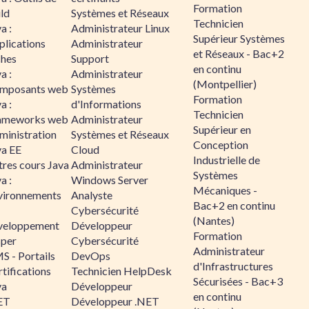
Formation
ld
Systèmes et Réseaux
Technicien
a :
Administrateur Linux
Supérieur Systèmes
plications
Administrateur
et Réseaux - Bac+2
ches
Support
en continu
a :
Administrateur
(Montpellier)
mposants web
Systèmes
Formation
a :
d'Informations
Technicien
ameworks web
Administrateur
Supérieur en
ministration
Systèmes et Réseaux
Conception
va EE
Cloud
Industrielle de
tres cours Java
Administrateur
Systèmes
a :
Windows Server
Mécaniques -
vironnements
Analyste
Bac+2 en continu
Cybersécurité
(Nantes)
veloppement
Développeur
Formation
sper
Cybersécurité
Administrateur
S - Portails
DevOps
d'Infrastructures
tifications
Technicien HelpDesk
Sécurisées - Bac+3
va
Développeur
en continu
ET
Développeur .NET