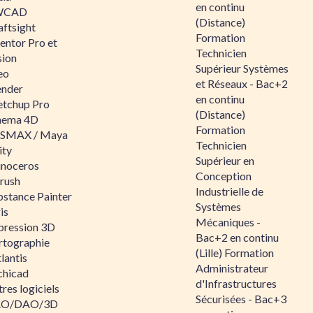
en continu
WCAD
(Distance)
aftsight
Formation
entor Pro et
Technicien
sion
Supérieur Systèmes
eo
et Réseaux - Bac+2
ender
en continu
etchup Pro
(Distance)
nema 4D
Formation
SMAX / Maya
Technicien
ity
Supérieur en
inoceros
Conception
rush
Industrielle de
bstance Painter
Systèmes
is
Mécaniques -
pression 3D
Bac+2 en continu
rtographie
(Lille) Formation
lantis
Administrateur
chicad
d'Infrastructures
res logiciels
Sécurisées - Bac+3
O/DAO/3D