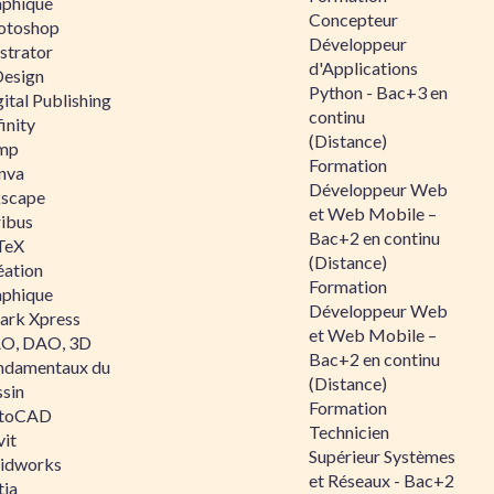
aphique
Concepteur
otoshop
Développeur
ustrator
d'Applications
Design
Python - Bac+3 en
ital Publishing
continu
inity
(Distance)
mp
Formation
nva
Développeur Web
kscape
et Web Mobile –
ribus
Bac+2 en continu
TeX
(Distance)
éation
Formation
aphique
Développeur Web
ark Xpress
et Web Mobile –
O, DAO, 3D
Bac+2 en continu
ndamentaux du
(Distance)
ssin
Formation
toCAD
Technicien
vit
Supérieur Systèmes
lidworks
et Réseaux - Bac+2
tia