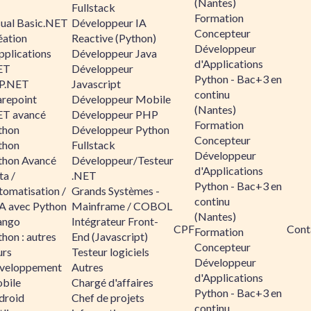
(Nantes)
Fullstack
Formation
sual Basic.NET
Développeur IA
Concepteur
éation
Reactive (Python)
Développeur
pplications
Développeur Java
d'Applications
ET
Développeur
Python - Bac+3 en
P.NET
Javascript
continu
arepoint
Développeur Mobile
(Nantes)
ET avancé
Développeur PHP
Formation
thon
Développeur Python
Concepteur
thon
Fullstack
Développeur
thon Avancé
Développeur/Testeur
d'Applications
ta /
.NET
Python - Bac+3 en
tomatisation /
Grands Systèmes -
continu
A avec Python
Mainframe / COBOL
(Nantes)
ango
Intégrateur Front-
CPF
Cont
Formation
hon : autres
End (Javascript)
Concepteur
urs
Testeur logiciels
Développeur
veloppement
Autres
d'Applications
bile
Chargé d'affaires
Python - Bac+3 en
droid
Chef de projets
continu