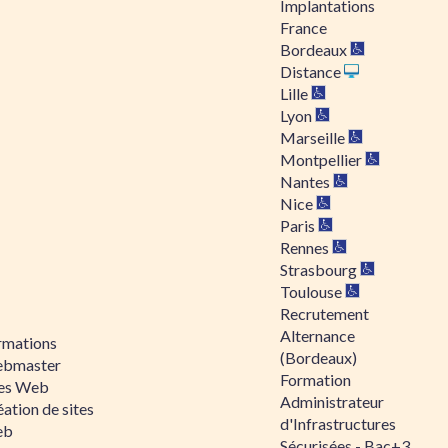
Implantations
France
Bordeaux
Distance
Lille
Lyon
Marseille
Montpellier
Nantes
Nice
Paris
Rennes
Strasbourg
Toulouse
Recrutement
Alternance
rmations
(Bordeaux)
bmaster
Formation
tes Web
Administrateur
ation de sites
d'Infrastructures
eb
Sécurisées - Bac+3