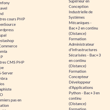
Supérieur en
mfony
Conception
ravel
Industrielle de
nd
Systèmes
tres cours PHP
Mécaniques -
enSource
Bac+2 en continu
rdpress
(Distance)
upal
Formation
estashop
Administrateur
Commerce
d'Infrastructures
omla
Sécurisées - Bac+3
IP
en continu
tres CMS PHP
(Distance)
pe
Formation
-Server
Concepteur
mbra
Développeur
ios
d'Applications
aphiste
Python - Bac+3 en
AO
continu
emiers pas en
(Distance)
éation
Formation