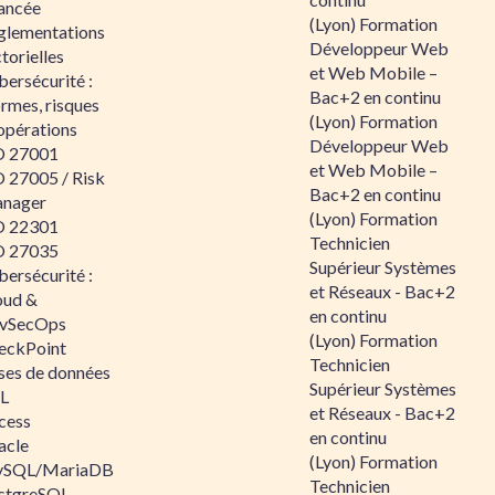
ancée
(Lyon) Formation
glementations
Développeur Web
torielles
et Web Mobile –
ersécurité :
Bac+2 en continu
rmes, risques
(Lyon) Formation
opérations
Développeur Web
O 27001
et Web Mobile –
O 27005 / Risk
Bac+2 en continu
nager
(Lyon) Formation
O 22301
Technicien
O 27035
Supérieur Systèmes
ersécurité :
et Réseaux - Bac+2
oud &
en continu
vSecOps
(Lyon) Formation
eckPoint
Technicien
ses de données
Supérieur Systèmes
L
et Réseaux - Bac+2
cess
en continu
acle
(Lyon) Formation
SQL/MariaDB
Technicien
stgreSQL