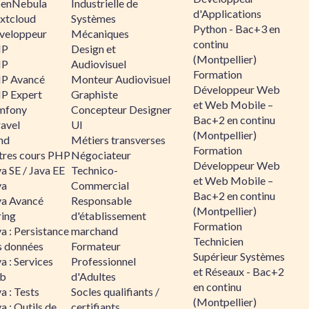
enNebula
Industrielle de
d'Applications
xtcloud
Systèmes
Python - Bac+3 en
veloppeur
Mécaniques
continu
HP
Design et
(Montpellier)
HP
Audiovisuel
Formation
P Avancé
Monteur Audiovisuel
Développeur Web
P Expert
Graphiste
et Web Mobile –
mfony
Concepteur Designer
Bac+2 en continu
ravel
UI
(Montpellier)
nd
Métiers transverses
Formation
tres cours PHP
Négociateur
Développeur Web
a SE / Java EE
Technico-
et Web Mobile –
va
Commercial
Bac+2 en continu
va Avancé
Responsable
(Montpellier)
ring
d'établissement
Formation
a : Persistance
marchand
Technicien
s données
Formateur
Supérieur Systèmes
a : Services
Professionnel
et Réseaux - Bac+2
b
d'Adultes
en continu
a : Tests
Socles qualifiants /
(Montpellier)
a : Outils de
certifiants