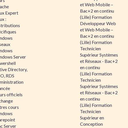
urs
et Web Mobile –
ache
Bac+2 en continu
nux Expert
(Lille) Formation
ux :
Développeur Web
tributions
et Web Mobile –
écifiques
Bac+2 en continu
ndows
(Lille) Formation
seaux
Technicien
ndows
Supérieur Systèmes
ndows Server
et Réseaux - Bac+2
wershell
en continu
ive Directory,
(Lille) Formation
O, RDS
Technicien
ministration
Supérieur Systèmes
ancée
et Réseaux - Bac+2
rs officiels
en continu
change
(Lille) Formation
tres cours
Technicien
ndows
Supérieur en
arepoint
Conception
nc Server