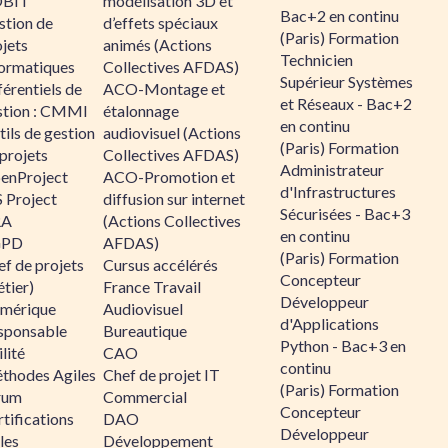
BIT
modélisation 3D et
Bac+2 en continu
stion de
d’effets spéciaux
(Paris) Formation
jets
animés (Actions
Technicien
formatiques
Collectives AFDAS)
Supérieur Systèmes
érentiels de
ACO-Montage et
et Réseaux - Bac+2
stion : CMMI
étalonnage
en continu
ils de gestion
audiovisuel (Actions
(Paris) Formation
projets
Collectives AFDAS)
Administrateur
enProject
ACO-Promotion et
d'Infrastructures
 Project
diffusion sur internet
Sécurisées - Bac+3
RA
(Actions Collectives
en continu
GPD
AFDAS)
(Paris) Formation
f de projets
Cursus accélérés
Concepteur
tier)
France Travail
Développeur
mérique
Audiovisuel
d'Applications
sponsable
Bureautique
Python - Bac+3 en
lité
CAO
continu
thodes Agiles
Chef de projet IT
(Paris) Formation
rum
Commercial
Concepteur
tifications
DAO
Développeur
les
Développement