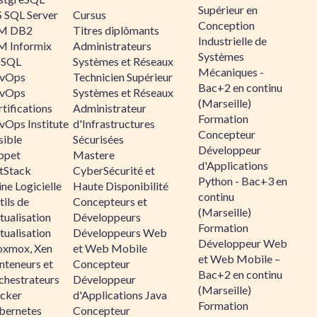
Supérieur en
 SQL Server
Cursus
Conception
M DB2
Titres diplômants
Industrielle de
M Informix
Administrateurs
Systèmes
SQL
Systèmes et Réseaux
Mécaniques -
vOps
Technicien Supérieur
Bac+2 en continu
vOps
Systèmes et Réseaux
(Marseille)
tifications
Administrateur
Formation
vOps Institute
d'Infrastructures
Concepteur
sible
Sécurisées
Développeur
ppet
Mastere
d'Applications
ltStack
CyberSécurité et
Python - Bac+3 en
ne Logicielle
Haute Disponibilité
continu
ils de
Concepteurs et
(Marseille)
tualisation
Développeurs
Formation
tualisation
Développeurs Web
Développeur Web
oxmox, Xen
et Web Mobile
et Web Mobile –
nteneurs et
Concepteur
Bac+2 en continu
chestrateurs
Développeur
(Marseille)
cker
d'Applications Java
Formation
bernetes
Concepteur